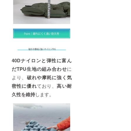
40Dナイロンと弾性に富ん
だTPU生地の組み合わせ
に
より、
破れや摩耗に強く気
密性に優れ
ており、
高い耐
久性を維持
します。