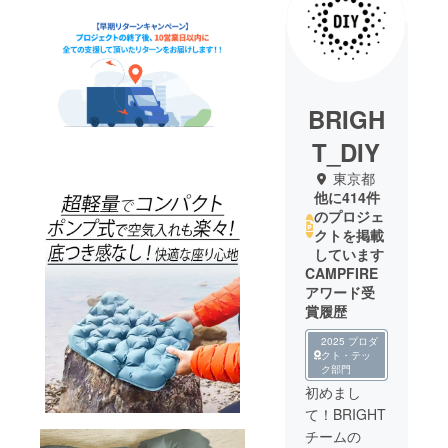
BRIGH
T_DIY
東京都
他に414件
のプロジェ
クトを掲載
しています
CAMPFIRE
アワード受
賞履歴
2025 プロダ
クト・テッ
ク部門
初めまし
て！BRIGHT
チームの