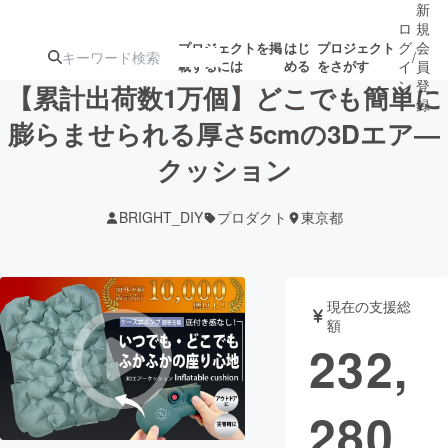
新
ロ
規
グ
会
プロジェクトを掲
はじ
プロジェクト
/
載するには
める
をさがす
イ
員
ン
登
【累計出荷数1万個】どこでも簡単に
録
膨らませられる厚さ5cmの3Dエア―
クッション
人気のプロ
注目のリ
注目の新着プロ
募集終了が近いプ
もうすぐ公開
ジェクト
ターン
ジェクト
ロジェクト
されます
BRIGHT_DIY
プロダクト
東京都
アート・写真
音楽
現在の支援総
テクノロジー・ガジェット
ゲーム・サ
額
232,
映像・映画
書籍・雑誌
280
ビジネス・起業
チャレンジ