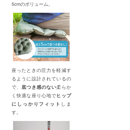
5cmのボリューム。
座ったときの圧力を軽減す
るように設計されているの
で、
底つき感のない
柔らか
く快適な座り心地で
ヒップ
にしっかりフィット
しま
す。