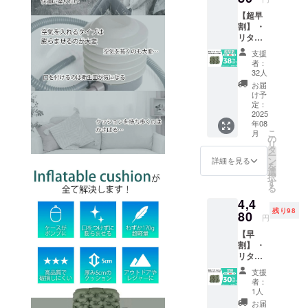
り豊かに、
【超早
快適にする
割】 ・
ことが弊社
リター
の理念で
ン内
支援
容：3D
す。
者：
エアー
32人
どうぞよろ
クッ
お届
しくお願い
ション
け予
(Inflata
定：
致します！
ble
2025
年08
cushion
こ
月
) ×１
の
リ
セット
タ
ー
・一般
ン
詳細を見る
を
販売予
選
択
定価
す
る
格：
4,4
6,380円
残り98
※カ
80
円
ラー：
【早
グリー
割】 ・
ン（グ
リター
リーン
ン内
以外の
支援
容：3D
カラー
者：
エアー
はプロ
1人
クッ
ジェク
お届