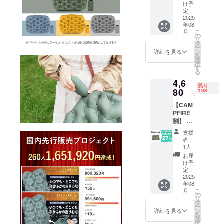
ション
ト成功
け予
(Inflata
後の販
定：
ble
2025
売を目
年08
cushion
標とし
こ
月
) ×１
ており
の
リ
セット
ます）
タ
ー
・一般
※リター
ン
詳細を見る
を
販売予
ンはす
選
択
定価
べて
す
る
格：
税・送
4,6
6,380円
料込み
残り
※カ
80
の金額
198
円
ラー：
になり
【CAM
グリー
ます。
PFIRE
ン（グ
※ご注文
割】 ・
リーン
状況、
リター
以外の
使用部
支援
ン内
カラー
材の供
者：
容：3D
はプロ
給状
1人
エアー
ジェク
況、製
お届
クッ
ト成功
造工程
け予
ション
後の販
定：
上の都
(Inflata
2025
売を目
合等に
年08
ble
標とし
より出
こ
月
cushion
ており
の
荷時期
リ
) ×１
ます）
タ
が遅れ
ー
セット
※リター
ン
る場合
詳細を見る
を
・一般
ンはす
選
があり
択