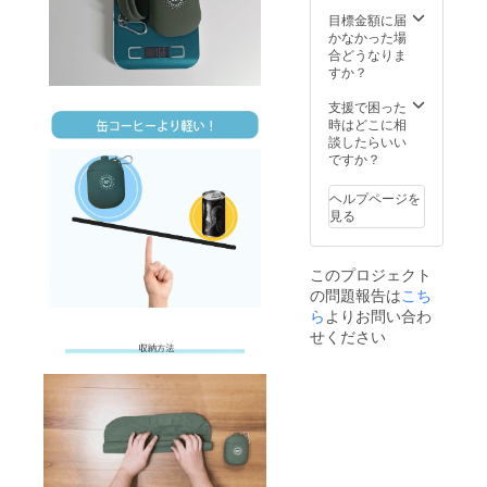
産効率
頂いた
目標金額に届
が向上
上でご
かなかった場
した場
支援頂
合どうなりま
合、正
けます
すか？
規販売
様お願
価格が
い致し
支援で困った
販売予
ます。
時はどこに相
定価格
2025年
談したらいい
より下
09月頃
ですか？
がる可
からオ
能性も
ンライ
ヘルプページを
ござい
ン
見る
ます。
ショッ
類似商
プなど
品が発
にて一
このプロジェクト
生する
般販売
の問題報告は
可能性
こち
開始予
があり
定で
ら
よりお問い合わ
ます。
す。
せください
ご了承
頂いた
上でご
支援頂
けます
様お願
い致し
ます。
2025年