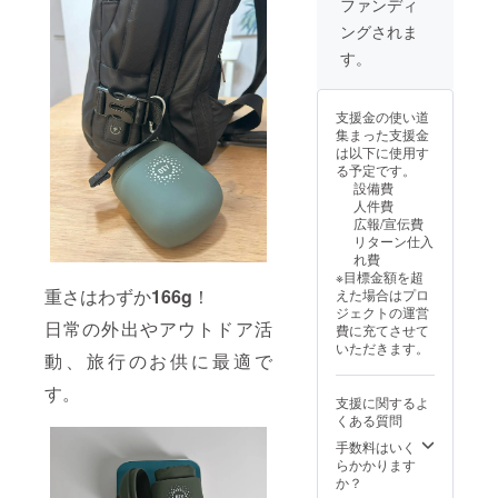
ござい
ファンディ
ショッ
ており
荷時期
ます。
プなど
ングされま
ます）
が遅れ
類似商
にて一
※リター
る場合
品が発
す。
般販売
ンはす
があり
生する
開始予
べて
ます。
可能性
定で
税・送
※皆様の
があり
す。
支援金の使い道
料込み
支援に
ます。
集まった支援金
の金額
より量
ご了承
は以下に使用す
になり
産効率
頂いた
る予定です。
ます。
が向上
上でご
設備費
※ご注文
した場
支援頂
人件費
状況、
合、正
けます
広報/宣伝費
使用部
規販売
様お願
リターン仕入
材の供
価格が
い致し
れ費
給状
販売予
ます。
※目標金額を超
況、製
定価格
2025年
重さはわずか
166g
！
えた場合はプロ
造工程
より下
09月頃
ジェクトの運営
上の都
がる可
からオ
日常の外出やアウトドア活
費に充てさせて
合等に
能性も
ンライ
いただきます。
より出
ござい
ン
動、旅行のお供に最適で
荷時期
ます。
ショッ
が遅れ
す。
類似商
プなど
支援に関するよ
る場合
品が発
にて一
くある質問
があり
生する
般販売
ます。
可能性
手数料はいく
開始予
※皆様の
があり
らかかります
定で
支援に
ます。
か？
す。
より量
ご了承