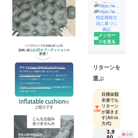
ニュエンで
https://www.brightdiy.jp/
す。
https://www.instagram.com/brightdiyjp/
中国の総合
特定商取引
法に基づく
家電メー
表記
カー向けに
メッセー
人気製品を
ジを送る
多数製造し
た実績のあ
る製品を、
日本の皆様
リターンを
にも是非体
選ぶ
験していた
だきたくプ
ロジェクト
目標金額
を立ち上げ
未達でも
ました。
リターン
が届きま
最新のテク
す
(All-in
ノロジー
方式)
で、皆さん
3,9
の生活をよ
残り33
80
円