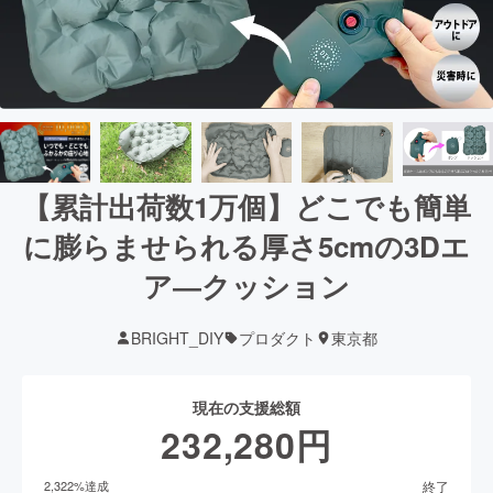
【累計出荷数1万個】どこでも簡単
に膨らませられる厚さ5cmの3Dエ
ア―クッション
BRIGHT_DIY
プロダクト
東京都
現在の支援総額
232,280
円
終了
2,322
%達成