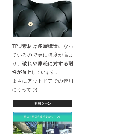
TPU素材は
多層構造
になっ
ているので更に強度が高ま
り、
破れや摩耗に対する耐
性が向上
しています。
まさにアウトドアでの使用
にうってつけ！