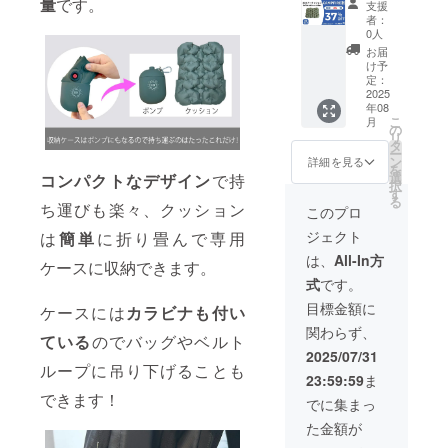
状況、
量
です。
規販売
様お願
支援
ン内
以外の
使用部
価格が
者：
い致し
容：3D
カラー
材の供
0人
販売予
ます。
エアー
はプロ
給状
定価格
お届
2025年
クッ
ジェク
況、製
け予
より下
09月頃
ション
ト成功
定：
造工程
がる可
からオ
(Inflata
2025
後の販
上の都
能性も
ンライ
年08
ble
売を目
合等に
ござい
ン
こ
月
cushion
標とし
の
より出
ます。
ショッ
リ
) ×３
ており
タ
荷時期
類似商
プなど
ー
セット
ます）
ン
が遅れ
詳細を見る
品が発
にて一
を
・一般
※リター
選
る場合
コンパクトなデザイン
で持
生する
般販売
択
販売予
ンはす
す
があり
可能性
開始予
る
定価
ち運びも楽々、クッション
べて
ます。
このプロ
があり
定で
格：
税・送
※皆様の
ます。
す。
ジェクト
は
簡単
に折り畳んで専用
19,140
料込み
支援に
ご了承
円 ※カ
の金額
より量
は、
All-In方
頂いた
ケースに収納できます。
ラー：
になり
産効率
上でご
式
です。
グリー
ます。
が向上
支援頂
ン（グ
※ご注文
した場
目標金額に
けます
ケースには
カラビナも付い
リーン
状況、
合、正
様お願
関わらず、
以外の
使用部
規販売
ている
のでバッグやベルト
い致し
カラー
材の供
価格が
2025/07/31
ます。
はプロ
給状
ループに吊り下げることも
販売予
2025年
23:59:59
ま
ジェク
況、製
定価格
09月頃
できます！
ト成功
造工程
より下
でに集まっ
からオ
後の販
上の都
がる可
ンライ
た金額が
売を目
合等に
能性も
ン
標とし
より出