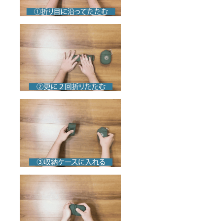
09月頃
からオ
ンライ
ン
ショッ
プなど
にて一
般販売
開始予
定で
す。