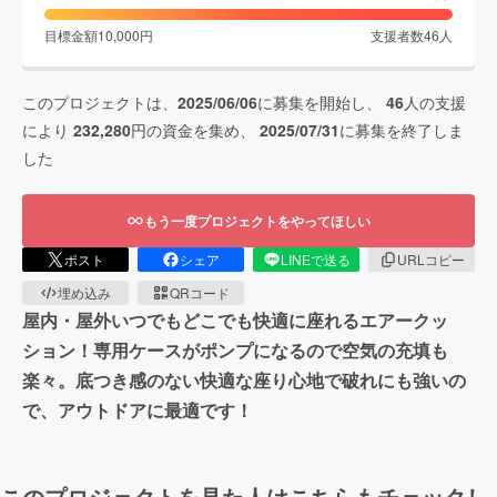
目標金額
10,000
円
支援者数
46
人
このプロジェクトは、
2025/06/06
に募集を開始し、
46
人の支援
により
232,280
円の資金を集め、
2025/07/31
に募集を終了しま
した
もう一度プロジェクトをやってほしい
ポスト
シェア
LINEで送る
URLコピー
埋め込み
QRコード
屋内・屋外いつでもどこでも快適に座れるエアークッ
ション！専用ケースがポンプになるので空気の充填も
楽々。底つき感のない快適な座り心地で破れにも強いの
で、アウトドアに最適です！
このプロジェクトを見た人はこちらもチェックし