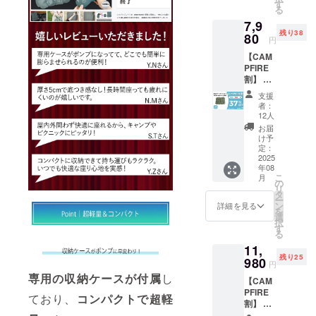
販売予
べて
す
ます。
る
定価
税・送
※皆様の
7,9
格：
料込み
支援に
残り38
6,380円
80
の金額
より量
円
※カ
になり
産効率
【CAM
ラー：
ます。
が向上
PFIRE
グリー
※ご注文
した場
割】 ・
ン（グ
状況、
合、正
リター
リーン
使用部
規販売
支援
ン内
以外の
材の供
価格が
者：
容：3D
カラー
給状
12人
販売予
エアー
はプロ
況、製
定価格
お届
クッ
ジェク
造工程
け予
より下
ション
ト成功
定：
上の都
がる可
(Inflata
2025
後の販
合等に
能性も
年08
ble
売を目
より出
ござい
こ
月
cushion
標とし
の
荷時期
ます。
リ
) ×２
ており
タ
が遅れ
類似商
ー
セット
ます）
ン
る場合
詳細を見る
品が発
を
・一般
※リター
選
があり
生する
択
販売予
ンはす
す
ます。
可能性
る
定価
べて
※皆様の
があり
11,
格：
税・送
支援に
ます。
残り25
12,760
980
料込み
より量
ご了承
円
円 ※カ
の金額
産効率
頂いた
専用の収納ケースが付属
し
【CAM
ラー：
になり
が向上
上でご
PFIRE
グリー
ます。
した場
ており、
コンパクトで超軽
支援頂
割】 ・
ン（グ
※ご注文
合、正
けます
リター
リーン