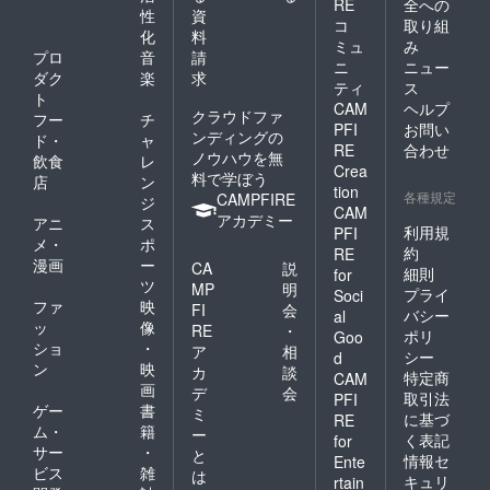
RE
全への
性
資
コ
取り組
化
料
ミュ
み
プロ
音
請
ニ
ニュー
ダク
楽
求
ティ
ス
ト
CAM
ヘルプ
クラウドファ
フー
チ
PFI
お問い
ンディングの
ド・
ャ
RE
合わせ
ノウハウを無
飲食
レ
Crea
料で学ぼう
店
ン
tion
各種規定
CAMPFIRE
ジ
CAM
アカデミー
アニ
ス
利用規
PFI
メ・
ポ
約
RE
漫画
ー
CA
説
細則
for
ツ
MP
明
プライ
Soci
ファ
映
FI
会
バシー
al
ッ
像
RE
・
ポリ
Goo
ショ
・
ア
相
シー
d
ン
映
カ
談
特定商
CAM
画
デ
会
取引法
PFI
ゲー
書
ミ
に基づ
RE
ム・
籍
ー
く表記
for
サー
・
と
情報セ
Ente
ビス
雑
は
キュリ
rtain