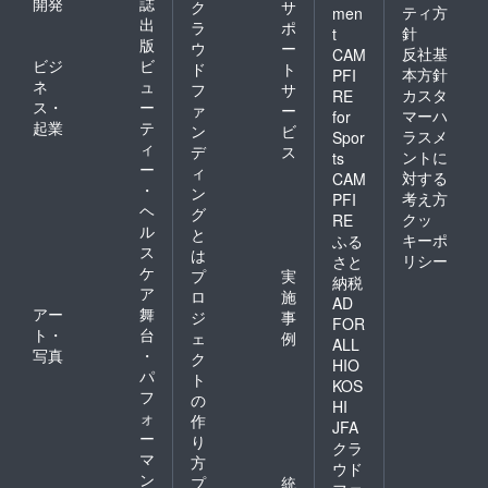
開発
誌
ク
サ
ティ方
men
出
ラ
ポ
針
t
版
ウ
ー
反社基
CAM
ビジ
ビ
ド
ト
本方針
PFI
ネ
ュ
フ
サ
カスタ
RE
ス・
ー
ァ
ー
マーハ
for
起業
テ
ン
ビ
ラスメ
Spor
ィ
デ
ス
ントに
ts
ー
ィ
対する
CAM
・
ン
考え方
PFI
ヘ
グ
クッ
RE
ル
と
キーポ
ふる
ス
は
リシー
さと
ケ
プ
実
納税
ア
ロ
施
AD
アー
舞
ジ
事
FOR
ト・
台
ェ
例
ALL
写真
・
ク
HIO
パ
ト
KOS
フ
の
HI
ォ
作
JFA
ー
り
クラ
マ
方
ウド
ン
プ
統