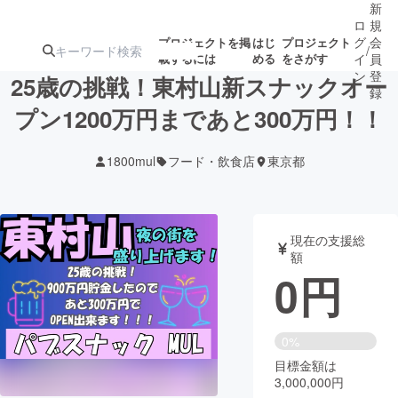
新
ロ
規
グ
会
プロジェクトを掲
はじ
プロジェクト
/
載するには
める
をさがす
イ
員
ン
登
25歳の挑戦！東村山新スナックオー
録
プン1200万円まであと300万円！！
人気のプロ
注目のリ
注目の新着プロ
募集終了が近いプ
もうすぐ公開
1800mul
フード・飲食店
東京都
ジェクト
ターン
ジェクト
ロジェクト
されます
アート・写真
音楽
現在の支援総
額
0
円
テクノロジー・ガジェット
ゲーム・サ
映像・映画
書籍・雑誌
0%
目標金額は
3,000,000円
ビジネス・起業
チャレンジ