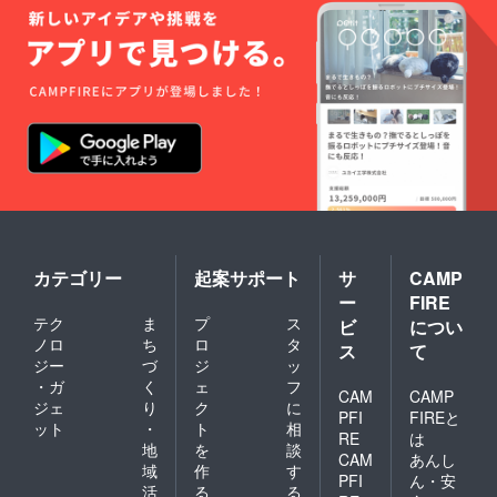
カテゴリー
起案サポート
サ
CAMP
ー
FIRE
テク
ま
プ
ス
ビ
につい
ノロ
ち
ロ
タ
ス
て
ジー
づ
ジ
ッ
・ガ
く
ェ
フ
CAM
CAMP
ジェ
り
ク
に
PFI
FIREと
ット
・
ト
相
RE
は
地
を
談
CAM
あんし
域
作
す
PFI
ん・安
活
る
る