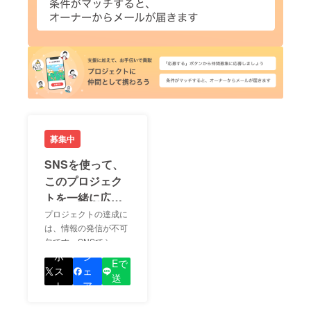
募集中
SNSを使って、
このプロジェク
トを一緒に広め
ましょう！
プロジェクトの達成に
は、情報の発信が不可
欠です。SNSでシェア
LIN
をして、あなたが応援
ポ
シ
Eで
しているプロジェクト
ス
ェ
送
の良さを知ってもらい
ト
ア
る
ましょう！