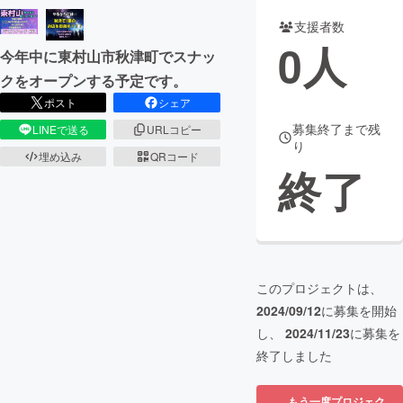
支援者数
まちづくり・地域活性化
0
人
今年中に東村山市秋津町でスナッ
クをオープンする予定です。
CAMPFIRE for Social Good
CAMPFIRE Creation
ポスト
シェア
CAMPFIREふるさと納税
machi-ya
コミュニティ
募集終了まで残
LINEで送る
URLコピー
り
埋め込み
QRコード
終了
このプロジェクトは、
2024/09/12
に募集を開始
し、
2024/11/23
に募集を
終了しました
もう一度プロジェク