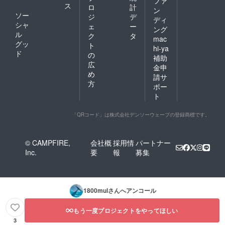
ファ
ス
ロ
計
ン
ソー
ジ
デ
ディ
シャ
ェ
ー
ング
ル
ク
タ
mac
グッ
ト
hi-ya
ド
の
補助
広
金申
め
請サ
方
ポー
ト
「QRコード」は株式会社デンソーウェーブの登録商標です。
© CAMPFIRE,
会社概
採用情
パートナー
Inc.
要
報
募集
1800mul
さんへアンコール
もう一度プロジェクトをやってほしい
3