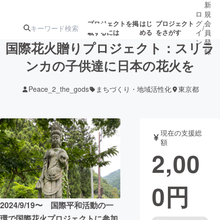
新
ロ
規
グ
会
プロジェクトを掲
はじ
プロジェクト
/
載するには
める
をさがす
イ
員
ン
登
国際花火贈りプロジェクト：スリラ
録
ンカの子供達に日本の花火を
人気のプロ
注目のリ
注目の新着プロ
募集終了が近いプ
もうすぐ公開
Peace_2_the_gods
まちづくり・地域活性化
東京都
ジェクト
ターン
ジェクト
ロジェクト
されます
アート・写真
音楽
現在の支援総
額
2,00
テクノロジー・ガジェット
ゲーム・サ
0
円
映像・映画
書籍・雑誌
2024/9/19〜 国際平和活動の一
ビジネス・起業
チャレンジ
環で国際花火プロジェクトに参加