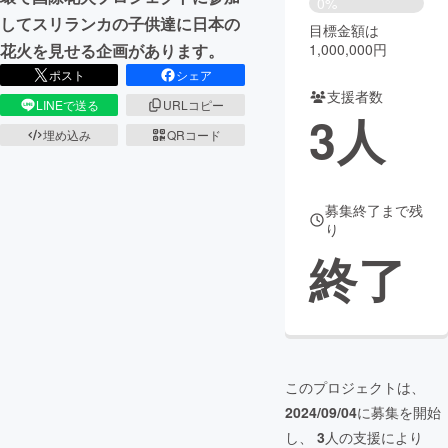
0%
してスリランカの子供達に日本の
目標金額は
まちづくり・地域活性化
1,000,000円
花火を見せる企画があります。
ポスト
シェア
支援者数
CAMPFIRE for Social Good
CAMPFIRE Creation
LINEで送る
URLコピー
3
人
CAMPFIREふるさと納税
machi-ya
コミュニティ
埋め込み
QRコード
募集終了まで残
り
終了
このプロジェクトは、
2024/09/04
に募集を開始
し、
3
人の支援により