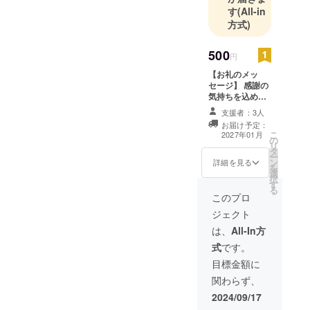
す
(All-in
に遅れてい
方式)
るため子供
達の未来に
500
非常に危機
円
感を覚えて
【お礼のメッ
セージ】 感謝の
おります。
気持ちを込め
また、日本
て、お礼のメッ
支援者：3人
のインフラ
セージをお送り
お届け予定：
します。
が破綻して
こ
2027年01月
の
リ
いるところ
タ
ー
ン
詳細を見る
が沢山ある
を
選
ため一人一
択
す
る
人が助け合
このプロ
う環境の構
ジェクト
築が急務だ
は、
All-In方
と思ってお
式
です。
ります。
目標金額に
関わらず、
2024/09/17