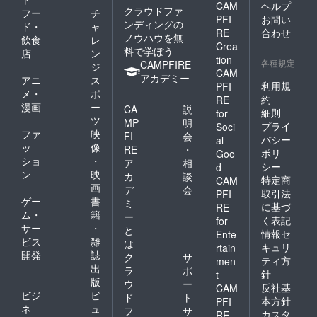
CAM
ヘルプ
クラウドファ
フー
チ
PFI
お問い
ンディングの
ド・
ャ
RE
合わせ
ノウハウを無
飲食
レ
Crea
料で学ぼう
店
ン
tion
各種規定
CAMPFIRE
ジ
CAM
アカデミー
アニ
ス
利用規
PFI
メ・
ポ
約
RE
漫画
ー
CA
説
細則
for
ツ
MP
明
プライ
Soci
ファ
映
FI
会
バシー
al
ッ
像
RE
・
ポリ
Goo
ショ
・
ア
相
シー
d
ン
映
カ
談
特定商
CAM
画
デ
会
取引法
PFI
ゲー
書
ミ
に基づ
RE
ム・
籍
ー
く表記
for
サー
・
と
情報セ
Ente
ビス
雑
は
キュリ
rtain
開発
誌
ク
サ
ティ方
men
出
ラ
ポ
針
t
版
ウ
ー
反社基
CAM
ビジ
ビ
ド
ト
本方針
PFI
ネ
ュ
フ
サ
カスタ
RE