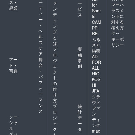
ス・
ー
ァ
ー
マーハ
for
起業
テ
ン
ビ
ラスメ
Spor
ィ
デ
ス
ントに
ts
ー
ィ
対する
CAM
・
ン
考え方
PFI
ヘ
グ
クッ
RE
ル
と
キーポ
ふる
ス
は
リシー
さと
ケ
プ
実
納税
ア
ロ
施
AD
アー
舞
ジ
事
FOR
ト・
台
ェ
例
ALL
写真
・
ク
HIO
パ
ト
KOS
フ
の
HI
ォ
作
JFA
ー
り
クラ
マ
方
ウド
ン
プ
統
ファ
ス
ロ
計
ン
ソー
ジ
デ
ディ
シャ
ェ
ー
ング
ル
ク
タ
mac
グッ
ト