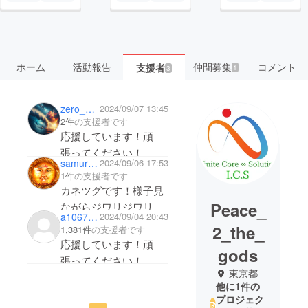
ホーム
活動報告
仲間募集
コメント
支援者
1
3
zero_888
2024/09/07 13:45
2件
の支援者です
応援しています！頑
張ってください！
samurai58kanetsugu
2024/09/06 17:53
1件
の支援者です
カネツグです！様子見
Peace_
ながらジワリジワリ微
a10671cd0484
2024/09/04 20:43
力ですが、応援させて
2_the_
1,381件
の支援者です
頂きます！頑張ろう
応援しています！頑
gods
ね！
張ってください！
東京都
他に1件の
プロジェク