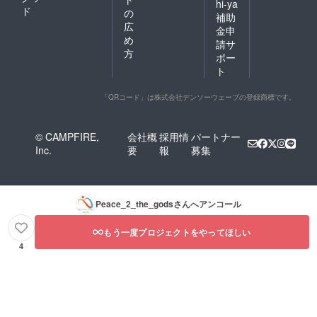
hi-ya
ド
の
補助
広
金申
め
請サ
方
ポー
ト
「QRコード」は株式会社デンソーウェーブの登録商標です。
© CAMPFIRE,
会社概
採用情
パートナー
Inc.
要
報
募集
Peace_2_the_gods
さんへアンコール
もう一度プロジェクトをやってほしい
4