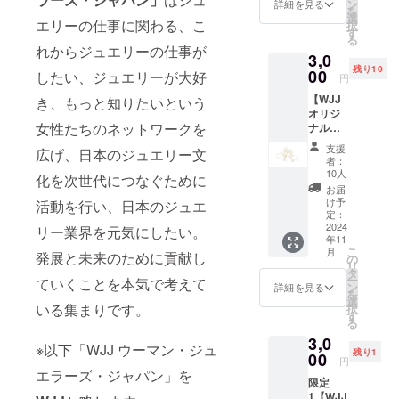
WJJオ
ン
詳細を見る
を
やアクセサ
リジナ
選
エリーの仕事に関わる、こ
択
ルポス
す
リーを身に
る
トカー
れからジュエリーの仕事が
つけるのは
3,0
ドでお
残り10
女性が大多
礼の
00
したい、ジュエリーが大好
円
メッ
数だからで
【WJJ
き、もっと知りたいという
セージ
す。ただし
オリジ
をお送
女性たちのネットワークを
ナルポ
りしま
WJJの活動に
スト
す。
支援
共感してく
広げ、日本のジュエリー文
カード
者：
ださる人で
でお礼
10人
化を次世代につなぐために
のメッ
あれば、
お届
セー
け予
活動を行い、日本のジュエ
ジェンダー
ジ】＋
定：
【11月9
2024
にはこだ
リー業界を元気にしたい。
年11
日ジュ
わっていま
こ
月
発展と未来のために貢献し
エリー
の
リ
せん。ジュ
ナイト
タ
ー
ていくことを本気で考えて
入場券
ン
エリーは最
詳細を見る
を
19時〜
選
もSDGsな商
いる集まりです。
択
20時45
す
る
品で、どの
分】19
3,0
時30分
ようなもの
※以下「WJJ ウーマン・ジュ
残り1
ハープ
00
円
よりも永続
演奏
エラーズ・ジャパン」を
限定
的に使用で
1【WJJ