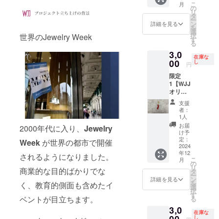
待、お
こ
月
エリー
の
茶菓子
リ
ナイト
タ
お土産
ー
入場券
ン
付】ご
詳細を見る
を
17時〜
選
支援い
択
世界のJewelry Week
18時45
す
ただい
る
分】17
た方に
3,0
時30分
詳細ご
在庫な
ハープ
00
し
連絡致
円
演奏
しま
限定
す。現
1【WJJ
地まで
オリジ
の交通
ナルポ
費は自
支援
スト
己負担
者：
カード
1人
でお願
でお礼
いしま
お届
2000年代に入り、
Jewelry
のメッ
け予
す。
セー
定：
Week
が世界の都市で開催
ジ】＋
2024
年12
【高知
されるようになりました。
こ
月
県産サ
の
リ
商業的な目的ばかりでな
ンゴ
タ
ー
チャー
ン
詳細を見る
を
く、教育的側面も含めたイ
ム・赤
選
択
色】枝
す
ベントが目立ちます。
る
状の形
3,0
約2セン
在庫な
チ・ア
00
し