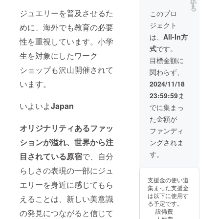
択
さん
手書き
す
る
Life is
です。
ジュエリーを普及させるた
このプロ
beautif
＊お好
ジェクト
めに、海外でも教育の必要
ul パー
きなお
プル
名前を
は、
All-In方
性を重視しています。小学
フレー
お入れ
式
です。
ム(約
しま
生を対象にしたワーク
200mm
す。 備
目標金額に
×300m
考欄に
ショップも沢山開催されて
関わらず、
mガラ
お好き
ス無
な名前
います。
2024/11/18
し)】
をロー
23:59:59
ま
WJJの
マ字で
為の限
いよいよ
Japan
ご記入
でに集まっ
定作品
くださ
た金額が
＊お好
い。
オリジナリティあるファッ
きなお
（10文
ファンディ
名前を
字以
ションが溢れ、世界から注
ングされま
お入れ
内）
しま
す。
目されている
原宿
で、自分
す。 備
考欄に
らしさの表現の一部にジュ
お好き
支援金の使い道
な名前
エリーを身近に感じてもら
集まった支援金
をロー
は以下に使用す
えることは、新しい美意識
マ字で
る予定です。
ご記入
設備費
の発見につながると信じて
くださ
人件費