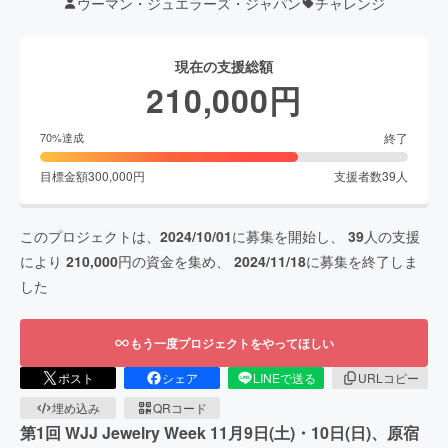
ウーマン・ジュエラーズ・ジャパン
チャレンジ
現在の支援総額
210,000
円
終了
70
%達成
目標金額
300,000
円
支援者数
39
人
このプロジェクトは、
2024/10/01
に募集を開始し、
39
人の支援
により
210,000
円の資金を集め、
2024/11/18
に募集を終了しま
した
もう一度プロジェクトをやってほしい
ポスト
シェア
LINEで送る
URLコピー
埋め込み
QRコード
第1回 WJJ Jewelry Week 11月9日(土)・10日(日)、原宿