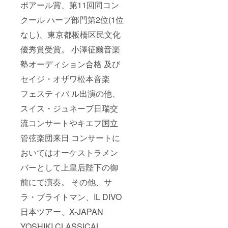
ポアール賞、第11回同コン
クール ハープ部門第2位(1位
なし)、東京都板橋区民文化
優秀賞受賞。 小澤征爾音楽
塾オーディション合格 及び
セイジ・オザワ松本音楽
フェスティバ ル出演の他、
スイス・ジュネーブ日瑞交
流コンサートやキエフ国立
管弦楽団来日 コンサートに
おいてはオーケストラメン
バーとして上皇后陛下の御
前にて演奏。 その他、サ
ラ・ブライトマン、IL DIVO
日本ツアー、X-JAPAN
YOSHIKI CLASSICAL、