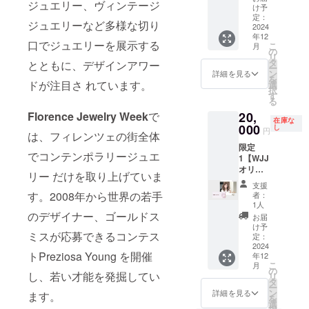
ジュエリー、ヴィンテージ
のメッ
りま
け予
セー
す。金
定：
ジュエリーなど多様な切り
ジ】+
2024
具込の
年12
【callig
長さ約4
口でジュエリーを展示する
こ
月
raphy
センチ
の
リ
artist
タ
とともに、デザインアワー
ー
Seira
ン
詳細を見る
を
(日比野
ドが注目さ れています。
選
択
千愛)さ
す
る
ん Life
Florence Jewelry Week
で
20,
is
在庫な
beautif
000
し
円
は、フィレンツェの街全体
ul マゼ
限定
ンタピ
でコンテンポラリージュエ
1【WJJ
ンク
オリジ
フレー
リー だけを取り上げていま
ナルポ
ム(約
支援
スト
200mm
す。2008年から世界の若手
者：
カード
×300m
1人
でお礼
のデザイナー、ゴールドス
mガラ
お届
のメッ
ス無
け予
ミスが応募できるコンテス
セー
し)】
定：
ジ】+
2024
WJJの
トPreziosa Young を開催
年12
【カリ
ための
こ
月
グラ
限定作
の
し、若い才能を発掘してい
リ
フィー
品で
タ
ー
作家の
す。１
ン
詳細を見る
ます。
を
日比野
点ずつ
選