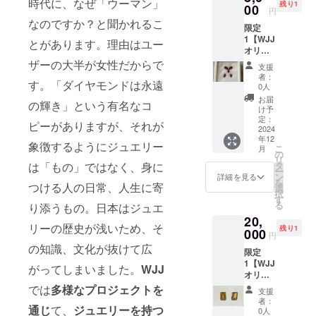
時代に、なぜ「ウーマン」
残り1
ワイト
00
円
ピンク
なのですか？と聞かれるこ
限定
色・k10
1【WJJ
イエ
とがあります。理由はユー
オリジ
ロー
ナルポ
ゴール
ザーの大半が女性だからで
支援
スト
ド・シ
者：
す。「ダイヤモンドは永遠
カード
リコン
0人
でお礼
キャッ
お届
の輝き」という有名なコ
のメッ
チ付・
け予
セー
こちら
定：
ピーがありますが、それが
ジ】+
2024
は片耳
年12
【カ
用なの
象徴するようにジュエリー
こ
月
ラース
で1個で
の
リ
トーン
す
タ
は「もの」ではなく、身に
ー
ガー
ン
詳細を見る
を
ネッ
つける人の日常、人生に寄
選
択
ト・
す
る
り添うもの。日本はジュエ
マーキ
20,
スカッ
リーの歴史が浅いため、そ
残り1
ト5ピー
000
円
スセッ
の知識、文化が抜けて広
限定
ト 4×7
1【WJJ
ミリ〜
がってしまいました。
WJJ
オリジ
5×10ミ
ナルポ
リ ・
では
多様なプロジェクトを
支援
スト
トータ
者：
カード
通じ
て、
ジュエリーを持つ
ル
0人