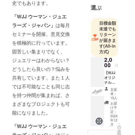
年8月に誕生
史でもあります。
選ぶ
したネット
ワークで
「WJJ ウーマン・ジュエ
す。WJJは
目標金額
ラーズ・ジャパン」
は毎月
ジュエリー
未達でも
セミナーを開催、意見交換
のマーケッ
リターン
が届きま
トにより良
を積極的に行っています。
す
(All-in
い発展の力
固苦しい集まりでなく、
方式)
となろうと
2,0
ジュエリーはわからない？
する人々が
00
円
集まり、
どうしたら良いの？悩みを
【WJJ
ジュエリー
共有しています。また１人
オリジ
文化を次世
ナルポ
では不可能なことも同じ志
代につなぐ
スト
支援
カード
ために活動
者：
を持つ仲間が集まれば、さ
でお礼
15人
を行ってい
のメッ
まざまなプロジェクトも可
お届
ます。名称
セー
け予
ジ】 感
能になりました。
定：
にウーマン
謝の気
2024
とあります
年12
持ちを
こ
月
「WJJ ウーマン・ジュエ
込め
が、それは
の
リ
て、
タ
ジュエリー
ー
ラーズ・ジャパン」
はジュ