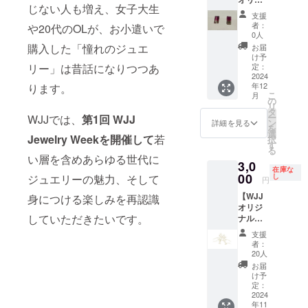
リー・
ン+バレ
じない人も増え、女子大生
ナルポ
テーブ
ンタイ
支援
スト
ルコー
ンテー
者：
や20代のOLが、お小遣いで
カード
ディ
ブル
0人
でお礼
ネー
コー
購入した「憧れのジュエ
お届
のメッ
ター)の
ディ
け予
セー
リー」は昔話になりつつあ
お持ち
定：
ネート
ジ】+
2024
のジュ
ご招
年12
ります。
【カ
エリー
待、お
こ
月
ラース
の楽し
の
茶菓子
リ
トーン
み方、
タ
お土産
ー
WJJでは、
第1回 WJJ
パー
洋服と
ン
付】ご
詳細を見る
を
ティカ
のコー
選
支援い
Jewelry Weekを開催して
若
択
ラート
ディ
す
ただい
る
ルマリ
ネート
た方に
い層を含めあらゆる世代に
3,0
ン 2
された
詳細ご
在庫な
ピー
00
ジュエ
ジュエリーの魅力、そして
し
連絡致
円
ス
リーの
しま
【WJJ
身につける楽しみを再認識
5×8.9ミ
付け方
す。現
オリジ
リ
レッス
地まで
していただきたいです。
ナルポ
6.3×8ミ
ン+バレ
の交通
スト
リ・
ンタイ
費は自
支援
カード
トータ
ンテー
己負担
者：
でお礼
ル
ブル
20人
でお願
のメッ
4.64ct
コー
いしま
お届
セー
】
ディ
け予
す。
ジ】＋
定：
ネート
【11月9
2024
ご招
年11
日ジュ