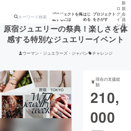
新
ロ
規
グ
会
プロジェクトを掲
はじ
プロジェクト
/
載するには
める
をさがす
イ
員
ン
登
原宿ジュエリーの祭典！楽しさを体
録
感する特別なジュエリーイベント
人気のプロ
注目のリ
注目の新着プロ
募集終了が近いプ
もうすぐ公開
ウーマン・ジュエラーズ・ジャパン
チャレンジ
ジェクト
ターン
ジェクト
ロジェクト
されます
アート・写真
音楽
現在の支援総
額
210,
テクノロジー・ガジェット
ゲーム・サ
000
映像・映画
書籍・雑誌
ビジネス・起業
チャレンジ