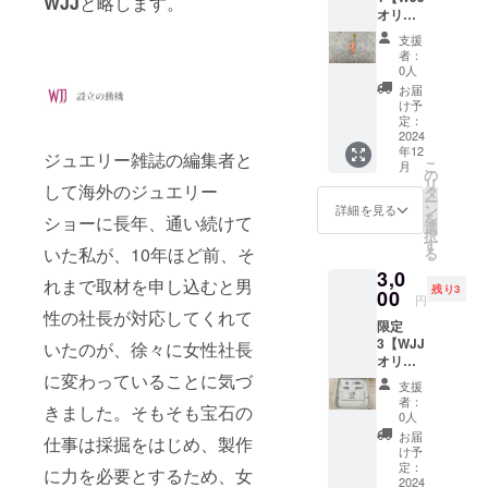
WJJ
と略します。
きリサイク
オリジ
ルが可能で
ナルポ
支援
スト
す。毎月オ
者：
カード
0人
ンラインセ
でお礼
お届
のメッ
ミナー 、年2
け予
セー
定：
回ほど展示
ジ】＋
2024
販売会を開
年12
【高知
ジュエリー雑誌の編集者と
こ
月
県サン
の
催。また
リ
ゴ
して海外のジュエリー
タ
2023年より
ー
チャー
ン
詳細を見る
を
ショーに長年、通い続けて
世界で知ら
ム・桃
選
択
色】枝
す
れ、日本で
いた私が、10年ほど前、そ
る
状の形
は知られて
3,0
約2セン
れまで取材を申し込むと男
残り3
チ・ア
00
いない世界
円
クセサ
性の社長が対応してくれて
一の品質の
限定
リー
サンゴ、宝
3【WJJ
パーツ
いたのが、徐々に女性社長
オリジ
がつい
石珊瑚を普
ナルポ
に変わっていることに気づ
ている
支援
及させる活
スト
のでペ
者：
きました。そもそも宝石の
カード
動「コーラ
ンダン
0人
でお礼
トにな
お届
ル・ジュエ
仕事は採掘をはじめ、製作
のメッ
りま
け予
リー・キャ
セー
す。
定：
に力を必要とするため、女
ジ】＋
2024
パーツ
ンペーン」