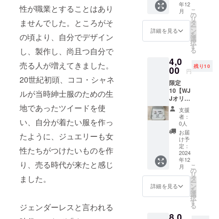
年12
【あこ
込の全
性が職業とすることはあり
を産地の高
こ
月
や真珠
長約3.5
の
リ
知県の企業
ピアス
ませんでした。ところがそ
センチ
タ
ー
片耳
ン
詳細を見る
と実施して
を
の頃より、自分でデザイン
用】直
選
択
います。全
径3.0-
す
る
し、製作し、尚且つ自分で
3.5ミ
国の女性の
4,0
リ・ブ
経営者、デ
売る人が増えてきました。
残り10
ルーグ
00
円
ザイナーな
レー色
20世紀初頭、ココ・シャネ
限定
(コバル
どが登録し
10【WJ
ト処
ルが当時紳士服のための生
ています。
Jオリジ
理)・
ナルポ
地であったツイードを使
k10イエ
支援
スト
ロー
者：
い、自分が着たい服を作っ
カード
ゴール
0人
でお礼
ド・シ
お届
たように、ジュエリーも女
のメッ
リコン
け予
セー
キャッ
定：
性たちがつけたいものを作
ジ】＋
2024
チ付・
年12
【あこ
こちら
り、売る時代が来たと感じ
こ
月
や真珠
は片耳
の
リ
ピアス
用なの
ました。
タ
ー
片耳
で1個で
ン
詳細を見る
を
用】直
す
選
択
径4.5-
す
る
ジェンダーレスと言われる
5.0ミ
8,0
リ・ホ