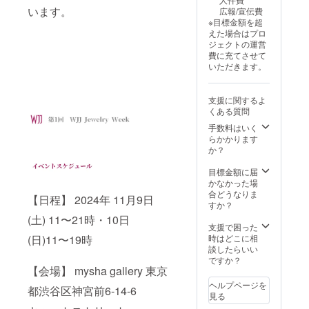
い。
います。
広報/宣伝費
（10文
※目標金額を超
字以
えた場合はプロ
内）
ジェクトの運営
費に充てさせて
いただきます。
支援に関するよ
くある質問
手数料はいく
らかかります
か？
目標金額に届
かなかった場
合どうなりま
【日程】 2024年 11月9日
すか？
(土) 11〜21時・10日
支援で困った
時はどこに相
(日)11〜19時
談したらいい
ですか？
【会場】 mysha gallery 東京
ヘルプページを
都渋谷区神宮前6-14-6
見る