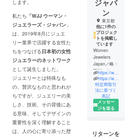
ジャパ
します。
ン
私たち
「WJJ ウーマン・
東京都
ジュエラーズ・ジャパン
」
他に1件の
プロジェク
は、2019年8月にジュエ
トを掲載し
リー業界で活躍する女性た
ています
Women
ちをつなげる
日本初の女性
Jewelers
ジュエラーのネットワーク
Japan／略・
として誕生しました。
WJJ、ウーマ
https://womenjewelersjapan.com/
ン・ジュエ
ジュエリーとは特殊なも
https://womenjewelersjapan.stores.jp
ラーズ・
特定商取引
の、贅沢なものと思われが
法に基づく
ジャパン
ちですが、ジュエリーの美
表記
は、日本の
メッセー
ジュエリー
しさ、技術、その背後にあ
ジを送る
をもっと元
る意味、そしてデザインの
気にしたい
重要性を深く理解すること
という思い
は、人の心に寄り添った歴
から、2019
リターンを