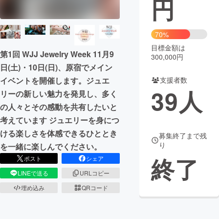
円
まちづくり・地域活性化
70%
目標金額は
CAMPFIRE for Social Good
CAMPFIRE Creation
第1回 WJJ Jewelry Week 11月9
300,000円
CAMPFIREふるさと納税
machi-ya
コミュニティ
日(土)・10日(日)、原宿でメイン
支援者数
イベントを開催します。ジュエ
39
人
リーの新しい魅力を発見し、多く
の人々とその感動を共有したいと
考えています ジュエリーを身につ
ける楽しさを体感できるひととき
募集終了まで残
り
を一緒に楽しんでください。
終了
ポスト
シェア
LINEで送る
URLコピー
埋め込み
QRコード