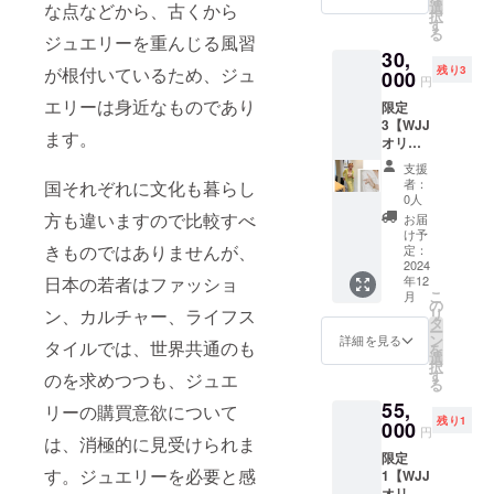
(木)13-
選
な点などから、古くから
択
17時、
す
る
銀座。
ジュエリーを重んじる風習
30,
マダム
が根付いているため、ジュ
残り3
ミルタ
000
円
(在住30
エリーは身近なものであり
限定
年ジュ
3【WJJ
エ
ます。
オリジ
リー・
ナルポ
テーブ
支援
スト
ルコー
者：
国それぞれに文化も暮らし
カード
ディ
0人
による
ネー
方も違いますので比較すべ
お届
お礼の
ター)の
け予
メッ
きものではありませんが、
お持ち
定：
セー
2024
のジュ
日本の若者はファッショ
年12
ジ】＋
エリー
こ
月
【2025
の楽し
の
ン、カルチャー、ライフス
リ
年1月24
み方、
タ
ー
日
洋服と
ン
詳細を見る
タイルでは、世界共通のも
を
(金)13-
のコー
選
択
17時、
ディ
す
のを求めつつも、ジュエ
る
銀座。
ネート
55,
マダム
リーの購買意欲について
された
残り1
ミルタ
000
ジュエ
円
は、消極的に見受けられま
(在住30
リーの
限定
年ジュ
付け方
す。ジュエリーを必要と感
1【WJJ
エ
レッス
オリジ