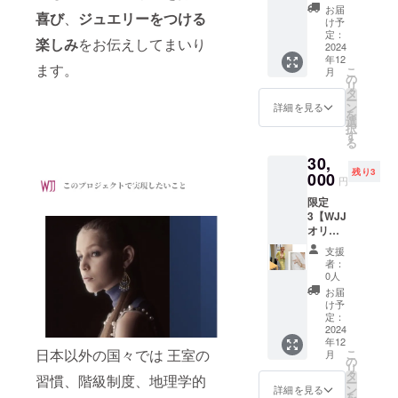
でお礼
4.95ct
お届
喜び
、
ジュエリーをつける
のメッ
】
け予
セー
定：
楽しみ
をお伝えしてまいり
ジ】+
2024
年12
【カ
ます。
こ
月
ラース
の
リ
トー
タ
ー
ン・シ
ン
詳細を見る
を
トリン2
選
択
ピース
す
る
セッ
30,
ト
残り3
9×14 ミ
000
円
リ
限定
10×13.5
3【WJJ
ミリ
オリジ
トータ
ナルポ
ル
支援
スト
10.33ct
者：
カード
】
0人
による
お届
お礼の
け予
メッ
定：
セー
2024
年12
ジ】＋
日本以外の国々では 王室の
こ
月
【2025
の
リ
年1月23
タ
習慣、階級制度、地理学的
ー
日
ン
詳細を見る
を