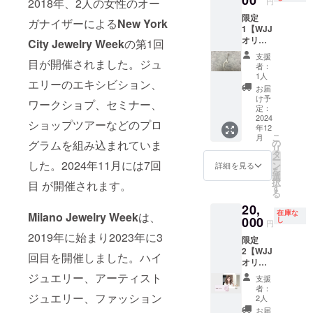
2018年、2人の女性のオー
円
クセサ
限定
リー
ガナイザーによる
New York
1【WJJ
パーツ
オリジ
が着い
City Jewelry Week
の第1回
ナルポ
ている
支援
目が開催されました。ジュ
スト
のでペ
者：
カード
ンダン
1人
エリーのエキシビション、
でお礼
トにな
お届
のメッ
りま
け予
ワークショプ、セミナー、
セー
す。金
定：
ジ】＋
2024
具込の
ショップツアーなどのプロ
年12
【高知
長さ約
こ
月
県産サ
3.5セン
の
グラムを組み込まれていま
リ
ンゴの
チ
タ
ー
チャー
した。2024年11月には7回
ン
詳細を見る
を
ム・白
選
択
目 が開催されます。
色】枝
す
る
状の形
20,
約2.5セ
在庫な
Milano Jewelry Week
は、
ンチ・
000
し
円
アクセ
2019年に始まり2023年に3
限定
サリー
2【WJJ
パーツ
回目を開催しました。ハイ
オリジ
が着い
ナルポ
ている
ジュエリー、アーティスト
支援
スト
のでペ
者：
カード
ジュエリー、ファッション
ンダン
2人
でお礼
トにな
お届