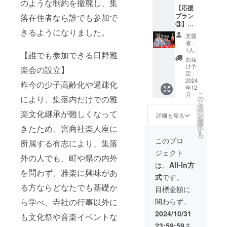
皆様のお力
楽教室
のような制約を撤廃し、集
【応援
で使用
添えを、ど
プラン
落在住者なら誰でも参加で
でき
うぞよろし
③】
る、1年
きるようになりました。
日野
間有効
くお願いい
支援
雅楽会
の受講
者：
たします。
より感
パスを
1人
【誰でも参加できる日野雅
謝を込
お届け
お届
めてお
しま
け予
楽会の設立】
礼の
す。
定：
メッ
2024
（教室
昨今の少子高齢化や過疎化
年12
セージ
受講時
こ
月
をメー
により、集落内だけでの雅
は当会
の
リ
ルにて
所有の
タ
ー
楽文化継承が難しくなって
お届け
雅楽器
ン
詳細を見る
を
いたし
をお使
選
択
きたため、宮商社楽人座に
ます。
いいた
す
る
日野
だけま
このプロ
所属する有志により、集落
雅楽会
す）
ジェクト
が主催
外の人でも、町や県の内外
する雅
は、
All-In方
楽教室
を問わず、雅楽に興味があ
式
です。
で使用
る方ならどなたでも基礎か
でき
目標金額に
る、1年
ら学べ、寺社の行事以外に
関わらず、
間有効
の受講
2024/10/31
も文化祭や音楽イベントな
パスを
23:59:59
ま
お届け