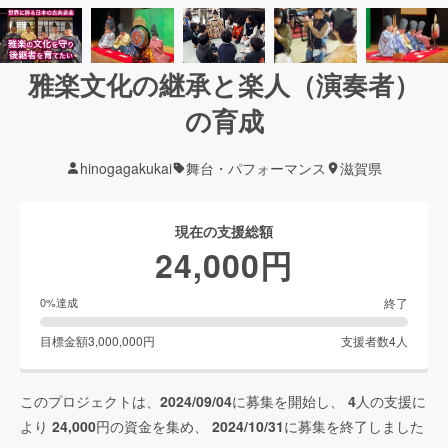
雅楽文化の継承と楽人（演奏者）
の育成
hinogagakukai
舞台・パフォーマンス
滋賀県
現在の支援総額
24,000
円
終了
0
%達成
目標金額
3,000,000
円
支援者数
4
人
このプロジェクトは、
2024/09/04
に募集を開始し、
4
人の支援に
より
24,000
円の資金を集め、
2024/10/31
に募集を終了しました