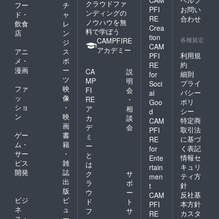
CAM
ヘルプ
クラウドファ
フー
チ
PFI
お問い
ンディングの
ド・
ャ
RE
合わせ
ノウハウを無
飲食
レ
Crea
料で学ぼう
店
ン
tion
各種規定
CAMPFIRE
ジ
CAM
アカデミー
アニ
ス
利用規
PFI
メ・
ポ
約
RE
漫画
ー
CA
説
細則
for
ツ
MP
明
プライ
Soci
ファ
映
FI
会
バシー
al
ッ
像
RE
・
ポリ
Goo
ショ
・
ア
相
シー
d
ン
映
カ
談
特定商
CAM
画
デ
会
取引法
PFI
ゲー
書
ミ
に基づ
RE
ム・
籍
ー
く表記
for
サー
・
と
情報セ
Ente
ビス
雑
は
キュリ
rtain
開発
誌
ク
サ
ティ方
men
出
ラ
ポ
針
t
版
ウ
ー
反社基
CAM
ビジ
ビ
ド
ト
本方針
PFI
ネ
ュ
フ
サ
カスタ
RE
ス・
ー