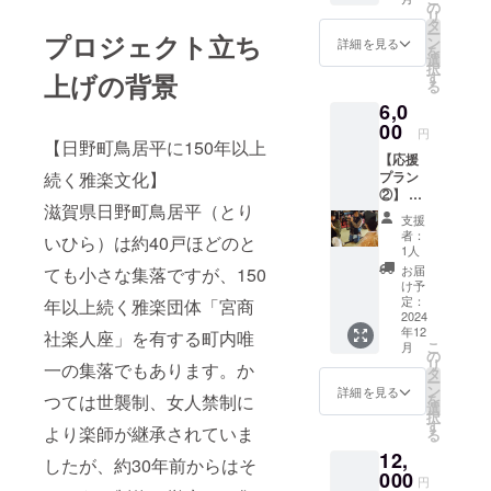
ルにて
の
らどなたで
リ
お届け
タ
も参加で
ー
プロジェクト立ち
いたし
ン
詳細を見る
を
ます。
き、基礎か
選
択
上げの背景
す
ら雅楽を学
る
べる教室の
6,0
00
開催、寺社
円
【日野町鳥居平に150年以上
の行事以外
【応援
続く雅楽文化】
プラン
にも文化祭
②】
や音楽イベ
滋賀県日野町鳥居平（とり
日野雅
支援
ントなへの
楽会よ
者：
いひら）は約40戸ほどのと
り感謝
参加など、
1人
を込め
お届
ても小さな集落ですが、150
純粋に雅楽
てお礼
け予
という音楽
のメッ
定：
年以上続く雅楽団体「宮商
セージ
2024
や文化を楽
年12
をメー
社楽人座」を有する町内唯
しめるよう
こ
月
ルにて
の
リ
一の集落でもあります。か
お届け
「日野雅楽
タ
ー
いたし
ン
詳細を見る
会」を令和5
つては世襲制、女人禁制に
を
ます。
選
択
年に立ち上
日野
す
より楽師が継承されていま
る
雅楽会
げました。
12,
が主催
したが、約30年前からはそ
する雅
000
円