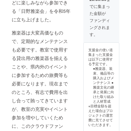
どに楽しみながら参加でき
しま
でに集まっ
す。
る「日野雅楽会」を令和5年
た金額が
（教室
受講時
に立ち上げました。
ファンディ
は当会
ングされま
所有の
雅楽器は大変高価なもの
雅楽器
す。
をお使
で、定期的なメンテナンス
いいた
だけま
も必要です。教室で使用す
支援金の使い道
す）
集まった支援金
日野雅
る貸出用の雅楽器を揃える
は以下に使用す
楽会が
る予定です。
主催す
ことや、県内外のイベント
●雅楽器、装
る演奏
束、備品等の
に参加するための旅費等も
会の観
購入およびメ
賞パス
ンテナンス ●
必要になります。現在まで
をお届
雅楽文化の継
けしま
のところ、有志で費用を出
承と発展に向
す。（1
けた取り組み
年間有
し合って賄ってきています
と人材育成
効）
※目標金額を超
が、教室の充実やイベント
えた場合はプロ
ジェクトの運営
参加を増やしていくため
費に充てさせて
いただきます。
に、このクラウドファン