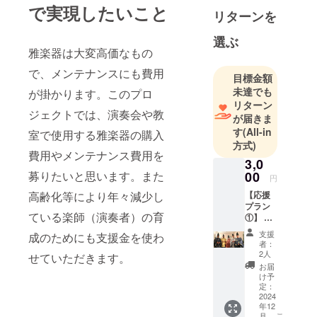
で実現したいこと
集落には150
リターンを
年以上にわ
選ぶ
たり雅楽文
雅楽器は大変高価なもの
化が継承さ
で、メンテナンスにも費用
れてきてい
目標金額
ます。
未達でも
が掛かります。このプロ
リターン
しかし、昨
ジェクトでは、演奏会や教
が届きま
今の少子高
す
(All-in
室で使用する雅楽器の購入
齢化や過疎
方式)
化により、
費用やメンテナンス費用を
3,0
次代への雅
募りたいと思います。また
00
円
楽文化継承
高齢化等により年々減少し
【応援
が難しく
プラン
なってきて
ている楽師（演奏者）の育
①】
日野雅
います。そ
支援
成のためにも支援金を使わ
楽会よ
者：
のため、町
り感謝
2人
せていただきます。
や県の内外
を込め
お届
てお礼
を問わず、
け予
のメッ
定：
雅楽に興味
セージ
2024
年12
がある方な
をメー
こ
月