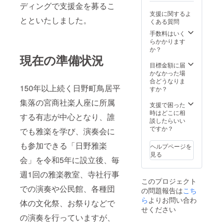
ディングで支援金を募るこ
支援に関するよ
とといたしました。
くある質問
手数料はいく
らかかります
か？
現在の準備状況
目標金額に届
かなかった場
合どうなりま
150年以上続く日野町鳥居平
すか？
集落の宮商社楽人座に所属
支援で困った
時はどこに相
する有志が中心となり、誰
談したらいい
ですか？
でも雅楽を学び、演奏会に
も参加できる「日野雅楽
ヘルプページを
見る
会」を令和5年に設立後、毎
週1回の雅楽教室、寺社行事
このプロジェクト
での演奏や公民館、各種団
の問題報告は
こち
ら
よりお問い合わ
体の文化祭、お祭りなどで
せください
の演奏を行っていますが、