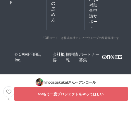
ド
の
補助
広
金申
め
請サ
方
ポー
ト
「QRコード」は株式会社デンソーウェーブの登録商標です。
© CAMPFIRE,
会社概
採用情
パートナー
Inc.
要
報
募集
hinogagakukai
さんへアンコール
もう一度プロジェクトをやってほしい
4