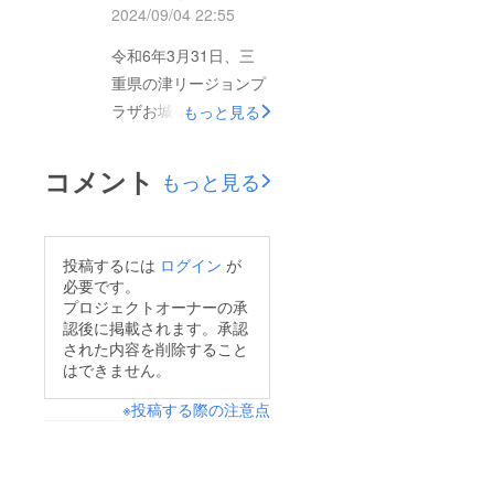
松本伊代さん＆森口博
2024/09/04 22:55
子さんのコンサートが
令和6年3月31日、三
催されていたにもかか
重県の津リージョンプ
わらず、大勢のお客様
ラザお城ホールで第9
にご入場いただき、大
もっと見る
回ちとせの杜音楽会が
きな拍手をいただきま
開催され、みえ雅楽会
したこと、心より感謝
コメント
もっと見る
さんの舞楽・蘭陵王に
申し上げます。
日野雅楽会主宰の後藤
が龍笛で参加させてい
投稿するには
ログイン
が
ただきました。
必要です。
プロジェクトオーナーの承
認後に掲載されます。承認
された内容を削除すること
はできません。
※投稿する際の注意点