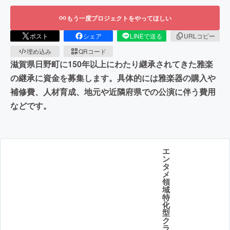
もう一度プロジェクトをやってほしい
ポスト
シェア
LINEで送る
URLコピー
埋め込み
QRコード
滋賀県日野町に150年以上にわたり継承されてきた雅楽
の継承に資金を募集します。具体的には雅楽器の購入や
補修費、人材育成、地元や近隣府県での公演に伴う費用
などです。
エ
ン
タ
メ
領
域
特
化
型
ク
ラ