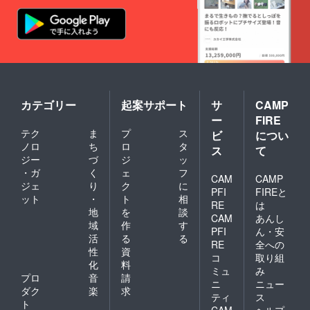
カテゴリー
起案サポート
サ
CAMP
ー
FIRE
テク
ま
プ
ス
ビ
につい
ノロ
ち
ロ
タ
ス
て
ジー
づ
ジ
ッ
・ガ
く
ェ
フ
CAM
CAMP
ジェ
り
ク
に
PFI
FIREと
ット
・
ト
相
RE
は
地
を
談
CAM
あんし
域
作
す
PFI
ん・安
活
る
る
RE
全への
性
資
コ
取り組
化
料
ミュ
み
プロ
音
請
ニ
ニュー
ダク
楽
求
ティ
ス
ト