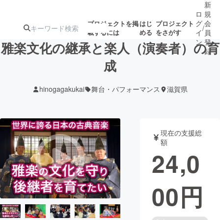
新
ロ
規
グ
会
プロジェクトを掲
はじ
プロジェクト
/
載するには
める
をさがす
イ
員
ン
登
雅楽文化の継承と楽人（演奏者）の育
録
成
人気のプロ
注目のリ
注目の新着プロ
募集終了が近いプ
もうすぐ公開
hinogagakukai
舞台・パフォーマンス
滋賀県
ジェクト
ターン
ジェクト
ロジェクト
されます
アート・写真
音楽
現在の支援総
額
24,0
テクノロジー・ガジェット
ゲーム・サ
00
円
映像・映画
書籍・雑誌
ビジネス・起業
チャレンジ