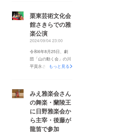
しい曲に挑戦していま
す。
栗東芸術文化会
館さきらでの雅
楽公演
2024/09/04 23:00
令和6年8月25日、劇
団「山の動く会」の川
平貢永さん（更生保護
もっと見る
施設光風寮施設長）に
お声掛けをいただき、
栗東芸術文化会館さき
みえ雅楽会さん
ら小ホールにて開催さ
の舞楽・蘭陵王
れた同劇団発表会の中
に日野雅楽会か
で、日野雅楽会の雅楽
公演をさせていただき
ら主宰・後藤が
ました。大ホールでは
龍笛で参加