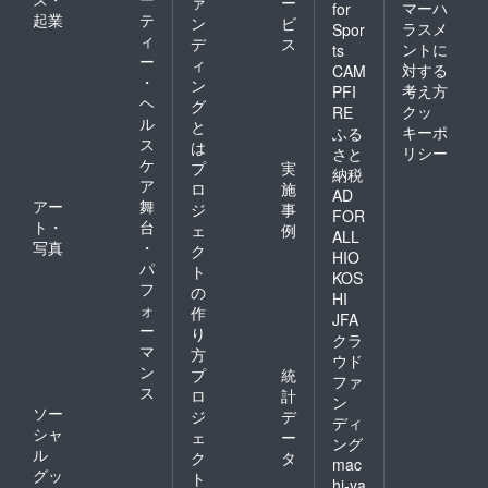
ァ
ー
マーハ
for
起業
テ
ン
ビ
ラスメ
Spor
ィ
デ
ス
ントに
ts
ー
ィ
対する
CAM
・
ン
考え方
PFI
ヘ
グ
クッ
RE
ル
と
キーポ
ふる
ス
は
リシー
さと
ケ
プ
実
納税
ア
ロ
施
AD
アー
舞
ジ
事
FOR
ト・
台
ェ
例
ALL
写真
・
ク
HIO
パ
ト
KOS
フ
の
HI
ォ
作
JFA
ー
り
クラ
マ
方
ウド
ン
プ
統
ファ
ス
ロ
計
ン
ソー
ジ
デ
ディ
シャ
ェ
ー
ング
ル
ク
タ
mac
グッ
ト
hi-ya