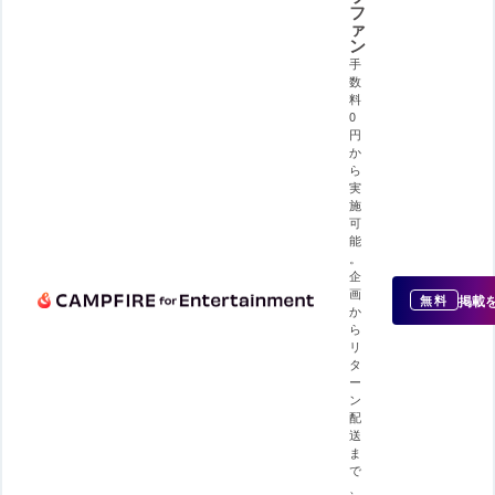
フ
ァ
ン
手
数
料
0
円
か
ら
実
施
可
能
。
企
画
掲載
無料
か
ら
リ
タ
ー
ン
配
送
ま
で
、