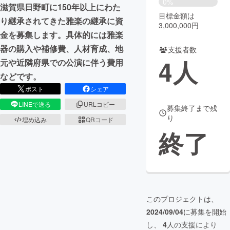
0%
滋賀県日野町に150年以上にわた
目標金額は
まちづくり・地域活性化
り継承されてきた雅楽の継承に資
3,000,000円
金を募集します。具体的には雅楽
器の購入や補修費、人材育成、地
支援者数
CAMPFIRE for Social Good
CAMPFIRE Creation
4
人
元や近隣府県での公演に伴う費用
CAMPFIREふるさと納税
machi-ya
コミュニティ
などです。
ポスト
シェア
LINEで送る
URLコピー
募集終了まで残
り
埋め込み
QRコード
終了
このプロジェクトは、
2024/09/04
に募集を開始
し、
4
人の支援により