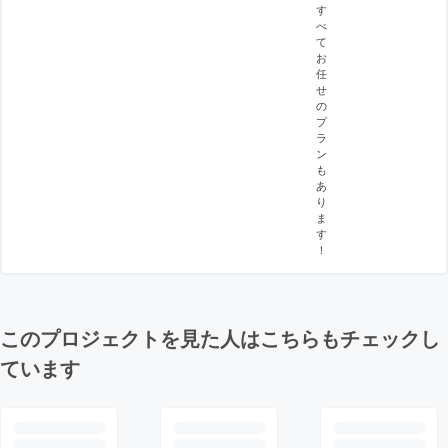
す
べ
て
お
任
せ
の
プ
ラ
ン
も
あ
り
ま
す
！
このプロジェクトを見た人はこちらもチェックし
ています