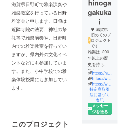
hinoga
滋賀県日野町で雅楽演奏や
gakuka
雅楽教室を行っている日野
i
雅楽会と申します。日頃は
近隣寺院の法要、神社の祭
滋賀県
初めてのプ
礼等で雅楽演奏や、日野町
ロジェクト
内での雅楽教室を行ってい
です
雅楽は1200
ますが、県内外の文化イベ
年以上の歴
ントなどにも参加していま
史を持ち、
す。また、小中学校での雅
日本の古典
https://hinogagakukai.gakuninza.net
音楽とし
https://www.facebook.com/search/top/?q=%E6%97%A5%E9%87%8E%E9%9B%85%E6%A5%BD%E4%BC%9A
楽体験授業にも参加してい
て、また世
https://www.youtube.com/@hinogagakukai
ます。
特定商取引
界の古典音
法に基づく
楽として外
表記
国でも非常
メッセー
に高く評価
ジを送る
されてきて
います。日
このプロジェクト
野町鳥居平