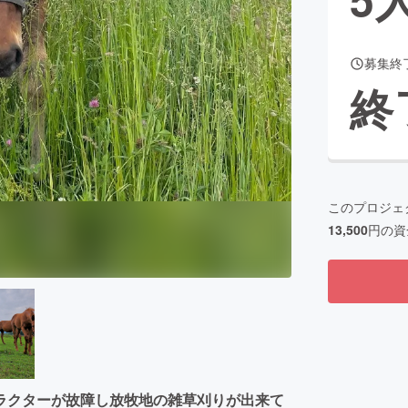
募集終
CAMPFIRE for Social Good
CAMPFIRE Creation
終
CAMPFIREふるさと納税
machi-ya
コミュニティ
このプロジェ
13,500
円の資
ラクターが故障し放牧地の雑草刈りが出来て