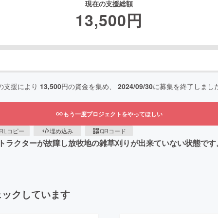
現在の支援総額
13,500
円
の支援により
13,500
円の資金を集め、
2024/09/30
に募集を終了しまし
もう一度プロジェクトをやってほしい
RLコピー
埋め込み
QRコード
トラクターが故障し放牧地の雑草刈りが出来ていない状態です
ェックしています