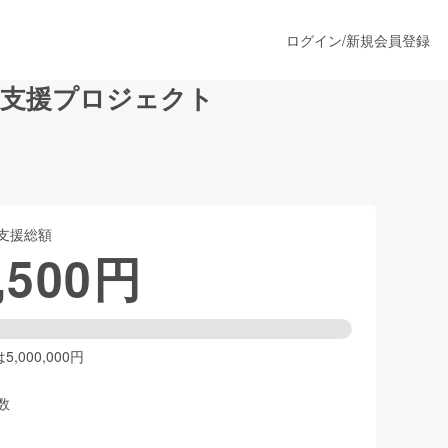
ログイン
/
新規会員登録
具支援プロジェクト
うすぐ公開されます
支援総額
プロダクト
,500
円
ファッション
スポーツ
,000,000円
数
ア
ソーシャルグッド
人