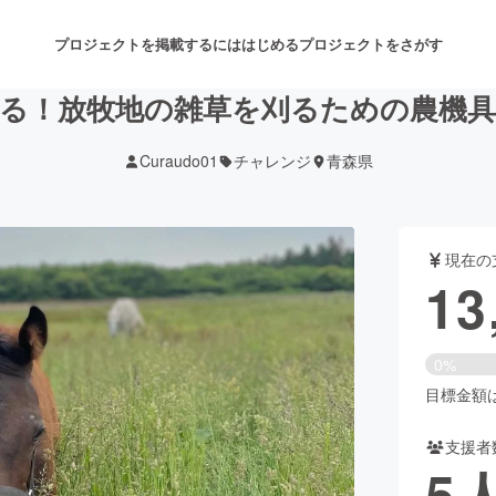
プロジェクトを掲載するには
はじめる
プロジェクトをさがす
る！放牧地の雑草を刈るための農機
Curaudo01
チャレンジ
青森県
注目のリターン
注目の新着プロジェクト
募集終了が近いプロジェクト
も
現在の
音楽
舞台・パフォーマンス
13
ゲーム・サービス開発
フード・飲食店
0%
書籍・雑誌出版
アニメ・漫画
目標金額は5
支援者
チャレンジ
ビューティー・ヘルスケ
5