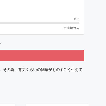
終了
支援者数
5
人
た
。その為、背丈くらいの雑草がものすごく生えて