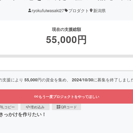
ryokufuiwasaki27
プロダクト
新潟県
現在の支援総額
55,000
円
の支援により
55,000
円の資金を集め、
2024/10/30
に募集を終了しまし
もう一度プロジェクトをやってほしい
RLコピー
埋め込み
QRコード
きっかけを作りたい！