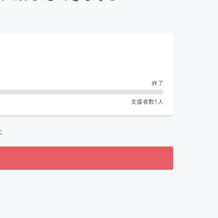
終了
支援者数
1
人
た