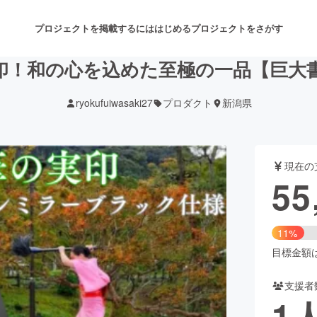
プロジェクトを掲載するには
はじめる
プロジェクトをさがす
印！和の心を込めた至極の一品【巨大
ryokufuiwasaki27
プロダクト
新潟県
注目のリターン
注目の新着プロジェクト
募集終了が近いプロジェクト
も
現在の
音楽
舞台・パフォーマンス
55
ゲーム・サービス開発
フード・飲食店
11%
書籍・雑誌出版
アニメ・漫画
目標金額は5
支援者
チャレンジ
ビューティー・ヘルスケ
1