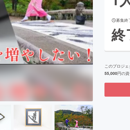
募集終
CAMPFIRE for Social Good
CAMPFIRE Creation
終
CAMPFIREふるさと納税
machi-ya
コミュニティ
このプロジェ
55,000
円の資