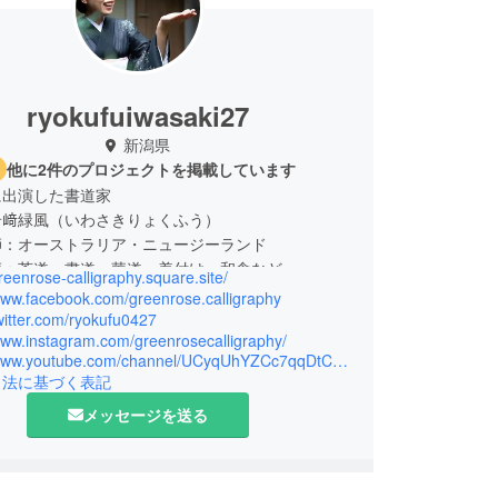
ryokufuiwasaki27
新潟県
他に2件のプロジェクトを掲載しています
に出演した書道家
岩﨑緑風（いわさきりょくふう）
師：オーストラリア・ニュージーランド
師：茶道・書道・華道・着付け・和食など
greenrose-calligraphy.square.site/
潟県佐渡島
/www.facebook.com/greenrose.calligraphy
スワイン 京都代表
twitter.com/ryokufu0427
www.instagram.com/greenrosecalligraphy/
https://www.youtube.com/channel/UCyqUhYZCc7qqDtCsm2PJDMg
引法に基づく表記
メッセージを送る