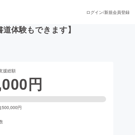
ログイン
/
新規会員登録
書道体験もできます】
うすぐ公開されます
支援総額
プロダクト
,000
円
ファッション
スポーツ
00,000円
数
ア
ソーシャルグッド
人