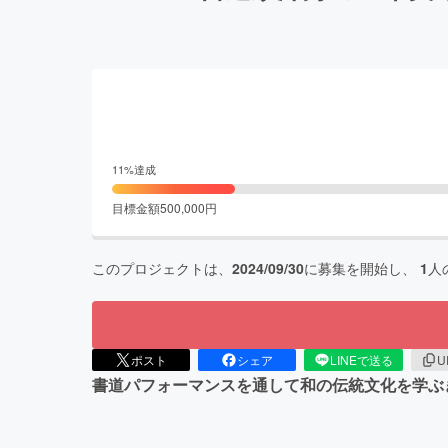
11
%達成
目標金額
500,000
円
このプロジェクトは、
2024/09/30
に募集を開始し、
1
人
ポスト
シェア
LINEで送る
U
書道パフォーマンスを通して和の伝統文化を学ぶ