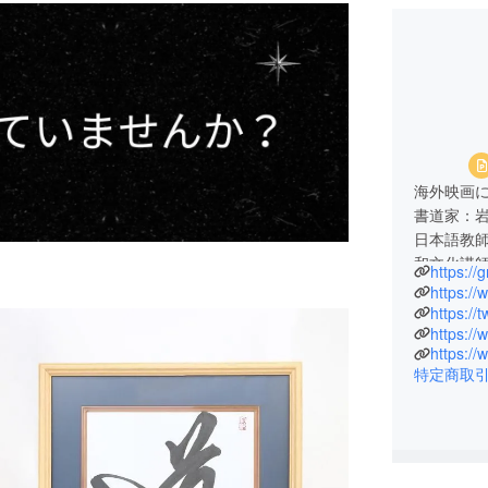
海外映画
書道家：
日本語教
和文化講
https://
出身：新
https:/
2017ミ
https://
https://
特定商取