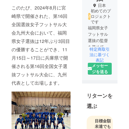
日本
このたび、2024年8月に宮
初めてのプ
崎県で開催された、第16回
ロジェクト
です
全国選抜女子フットサル大
福岡県女子
会九州大会において、福岡
フットサル
選抜の監督
県女子選抜は12年ぶり3回目
を務めてい
特定商取引
の優勝することができ、11
ます。
法に基づく
月15日～17日に兵庫県で開
表記
メッセー
催される第16回全国女子選
ジを送る
抜フットサル大会に、九州
代表として出場します。
リターンを
選ぶ
目標金額
未達でも