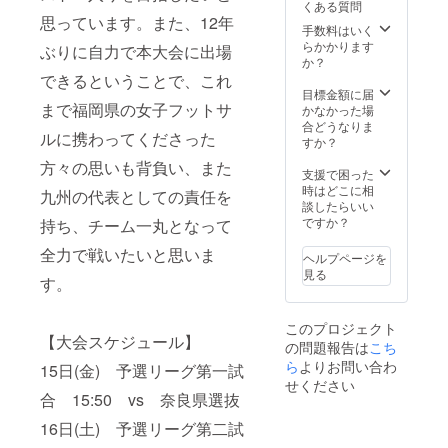
くある質問
になり
2025年
思っています。また、12年
ます。
3月まで
手数料はいく
※プロ
らかかります
ぶりに自力で本大会に出場
ジェク
か？
トオー
できるということで、これ
ナーの
目標金額に届
交通
まで福岡県の女子フットサ
かなかった場
費・滞
合どうなりま
ルに携わってくださった
在費：
すか？
リター
方々の思いも背負い、また
ン金額
支援で困った
に含ま
時はどこに相
九州の代表としての責任を
れま
談したらいい
す。
ですか？
持ち、チーム一丸となって
※30,000
円コー
全力で戦いたいと思いま
ヘルプページを
ス、
見る
す。
50,000
円コー
スと同
このプロジェクト
じ内容
【大会スケジュール】
の問題報告は
になり
こち
ます。
ら
よりお問い合わ
15日(金) 予選リーグ第一試
せください
合 15:50 vs 奈良県選抜
16日(土) 予選リーグ第二試