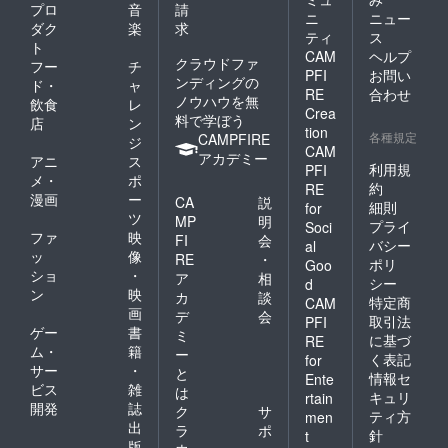
プロ
音
請
ニ
ニュー
ダク
楽
求
ティ
ス
ト
CAM
ヘルプ
クラウドファ
フー
チ
PFI
お問い
ンディングの
ド・
ャ
RE
合わせ
ノウハウを無
飲食
レ
Crea
料で学ぼう
店
ン
tion
各種規定
CAMPFIRE
ジ
CAM
アカデミー
アニ
ス
利用規
PFI
メ・
ポ
約
RE
漫画
ー
CA
説
細則
for
ツ
MP
明
プライ
Soci
ファ
映
FI
会
バシー
al
ッ
像
RE
・
ポリ
Goo
ショ
・
ア
相
シー
d
ン
映
カ
談
特定商
CAM
画
デ
会
取引法
PFI
ゲー
書
ミ
に基づ
RE
ム・
籍
ー
く表記
for
サー
・
と
情報セ
Ente
ビス
雑
は
キュリ
rtain
開発
誌
ク
サ
ティ方
men
出
ラ
ポ
針
t
版