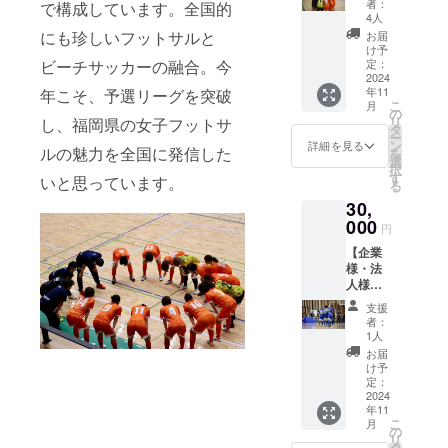
者：
で構成しています。全国的
10,000
4人
円コー
にも珍しいフットサルと
お届
ス】 感
け予
謝の気
定：
ビーチサッカーの融合。今
持ちを
2024
年11
年こそ、予選リーグを突破
込め
こ
月
て、お
の
リ
し、福岡県の女子フットサ
礼の動
タ
ー
画メッ
ン
詳細を見る
ルの魅力を全国に発信した
を
セージ
選
択
をお送
す
いと思っています。
る
りしま
30,
す。 ※
提供方
000
円
法：動
【企業
画URL
様・法
をメー
人様向
ルにて
け 結
送付致
支援
果報告
しま
者：
のご挨
す。
1人
拶
※5,000
お届
30,000
円コー
け予
コー
ス、
定：
ス】 大
2024
8,000円
年11
会終了
コース
こ
月
後、選
と同じ
の
リ
手・ス
内容に
タ