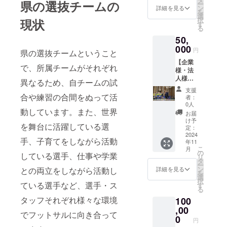
県の選抜チームの
ー
タッフ
なりま
ン
詳細を見る
を
が企業
す。
選
択
現状
様・法
す
る
人様へ
50,
訪問
し、結
000
円
県の選抜チームということ
果報告
【企業
を致し
で、所属チームがそれぞれ
様・法
ます。
人様向
※詳細は
異なるため、自チームの試
け 結
11月中
支援
果報告
にメー
合や練習の合間をぬって活
者：
のご挨
ルで連
0人
拶
動しています。また、世界
絡し、
お届
50,000
日程調
け予
を舞台に活躍している選
円コー
整を行
定：
ス】 大
2024
いま
手、子育てをしながら活動
年11
会終了
す。
こ
月
後、選
日時が
の
している選手、仕事や学業
リ
手・ス
決定し
タ
ー
タッフ
ました
ン
詳細を見る
との両立をしながら活動し
を
が企業
ら、選
選
択
様・法
ている選手など、選手・ス
手・ス
す
る
人様へ
タッフ
タッフそれぞれ様々な環境
100
訪問
数名で
し、結
,00
訪問予
でフットサルに向き合って
果報告
定。 ※
0
円
を致し
備考欄