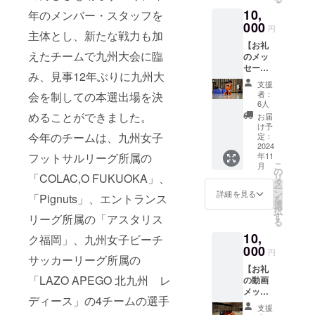
りしま
10,
す。 ※
年のメンバー・スタッフを
提供方
000
円
主体とし、新たな戦力も加
法：動
【お礼
画URL
えたチームで九州大会に臨
のメッ
をメー
セー
ルにて
み、見事12年ぶりに九州大
ジ
送付致
支援
10,000
しま
者：
会を制しての本選出場を決
円コー
す。
6人
ス】 感
※5,000
めることができました。
お届
謝の気
円コー
け予
持ちを
今年のチームは、九州女子
ス、
定：
込め
2024
10,000
年11
フットサルリーグ所属の
て、お
コース
こ
月
礼の
と同じ
の
リ
「COLAC,O FUKUOKA」、
メッ
内容に
タ
ー
セージ
なりま
ン
詳細を見る
「Pignuts」、エントランス
を
をお送
す。
選
択
りしま
す
リーグ所属の「アスタリス
る
す。
10,
※3,000
ク福岡」、九州女子ビーチ
円、
000
円
サッカーリーグ所属の
5,000円
【お礼
と同じ
「LAZO APEGO 北九州 レ
の動画
内容に
メッ
なりま
ディース」の4チームの選手
セー
す。
支援
ジ