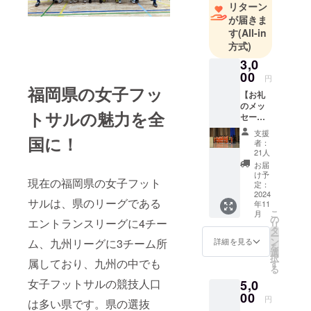
リターン
が届きま
す
(All-in
方式)
3,0
00
円
福岡県の女子フッ
【お礼
のメッ
トサルの魅力を全
セー
ジ
支援
国に！
3,000
者：
コー
21人
ス】 感
お届
謝の気
け予
現在の福岡県の女子フット
持ちを
定：
込め
2024
サルは、県のリーグである
年11
て、お
こ
月
礼の
の
エントランスリーグに4チー
リ
メッ
タ
ー
セージ
ン
ム、九州リーグに3チーム所
詳細を見る
を
をお送
選
択
りしま
属しており、九州の中でも
す
る
す。
女子フットサルの競技人口
5,0
※5,000
円コー
00
円
は多い県です。県の選抜
ス、