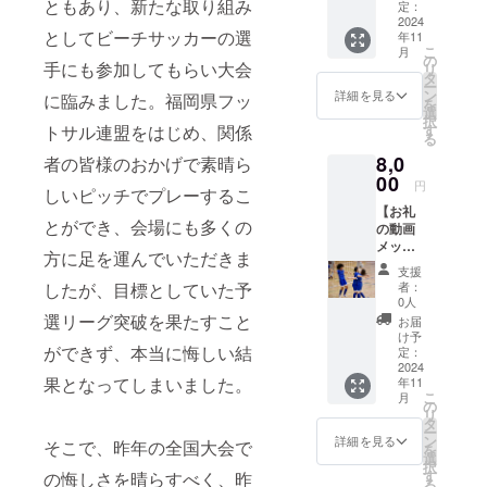
ともあり、新たな取り組み
謝の気
定：
持ちを
2024
としてビーチサッカーの選
年11
込め
こ
月
て、お
の
手にも参加してもらい大会
リ
礼動画
タ
ー
メッ
ン
詳細を見る
に臨みました。福岡県フッ
を
セージ
選
択
をお送
す
トサル連盟をはじめ、関係
る
りしま
8,0
す。 ※
者の皆様のおかげで素晴ら
提供方
00
円
しいピッチでプレーするこ
法：動
【お礼
画URL
とができ、会場にも多くの
の動画
をメー
メッ
ルにて
方に足を運んでいただきま
セー
送付致
支援
ジ
しま
者：
したが、目標としていた予
8,000円
す。
0人
コー
※8,000
選リーグ突破を果たすこと
お届
ス】 感
円コー
け予
謝の気
ができず、本当に悔しい結
ス、
定：
持ちを
2024
10,000
果となってしまいました。
年11
込め
円コー
こ
月
て、お
スと同
の
リ
礼の動
じ内容
タ
ー
画メッ
になり
ン
詳細を見る
そこで、昨年の全国大会で
を
セージ
ます。
選
択
をお送
す
の悔しさを晴らすべく、昨
る