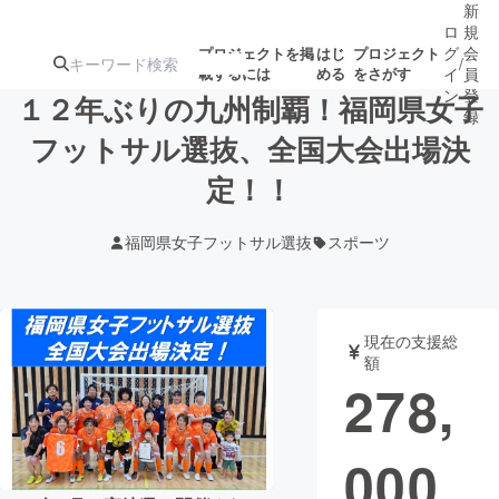
新
ロ
規
グ
会
プロジェクトを掲
はじ
プロジェクト
/
載するには
める
をさがす
イ
員
ン
登
１２年ぶりの九州制覇！福岡県女子
録
フットサル選抜、全国大会出場決
定！！
人気のプロ
注目のリ
注目の新着プロ
募集終了が近いプ
もうすぐ公開
ジェクト
ターン
ジェクト
ロジェクト
されます
福岡県女子フットサル選抜
スポーツ
アート・写真
音楽
現在の支援総
テクノロジー・ガジェット
ゲーム・サ
額
278,
映像・映画
書籍・雑誌
000
ビジネス・起業
チャレンジ