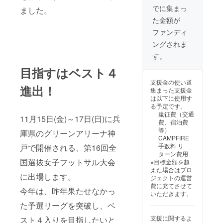
住所の
整を行
す。
でに集まっ
ました。
記載を
いま
※50,000
た金額が
お願い
す。
円コー
致しま
日時が
ス、
ファンディ
す。 ※
決定し
100,000
ングされま
有効期
ました
円コー
限：
ら、選
スと内
す。
2025年
手・ス
容は同
3月まで
タッフ
目指すはベスト４
じにな
※プロ
数名で
りま
支援金の使い道
ジェク
訪問予
す。
進出！
集まった支援金
トオー
定。 ※
は以下に使用す
ナーの
備考欄
る予定です。
交通
に企
遠征費（交通
費・滞
業・法
11月15日(金)～17日(日)に兵
費、宿泊費
在費：
人名、
等）
庫県のグリーンアリーナ神
リター
ご担当
CAMPFIRE
ン金額
者様の
手数料 リ
戸で開催される、第16回全
に含ま
氏名、
ターン費用
れま
ご連絡
国選抜女子フットサル大会
※目標金額を超
す。
先、ご
えた場合はプロ
※30,000
住所の
に出場します。
ジェクトの運営
円コー
記載を
費に充てさせて
ス、
お願い
今年は、昨年果たせなかっ
いただきます。
100,000
致しま
円コー
す。 ※
た予選リーグを突破し、ベ
スと同
有効期
支援に関するよ
スト４入りを目指したいと
じ内容
限：