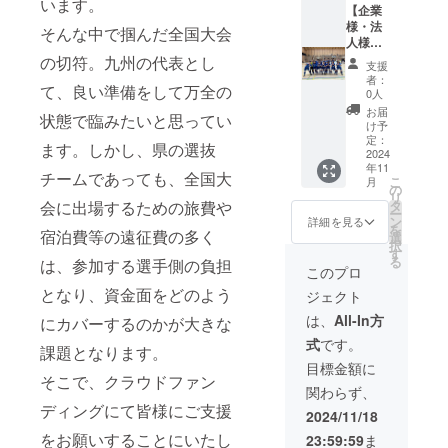
います。
ます。
【企業
に企
※詳細は
様・法
業・法
そんな中で掴んだ全国大会
11月中
人様向
人名、
にメー
け 結
ご担当
の切符。九州の代表とし
支援
ルで連
果報告
者様の
者：
て、良い準備をして万全の
絡し、
のご挨
氏名、
0人
日程調
拶
ご連絡
お届
状態で臨みたいと思ってい
整を行
100,000
先、ご
け予
いま
円コー
住所の
定：
ます。しかし、県の選抜
す。
ス】 大
2024
記載を
年11
日時が
会終了
お願い
チームであっても、全国大
こ
月
決定し
後、選
致しま
の
リ
ました
手・ス
す。 ※
タ
会に出場するための旅費や
ー
ら、選
タッフ
有効期
ン
詳細を見る
を
手・ス
が企業
宿泊費等の遠征費の多く
限：
選
択
タッフ
様・法
2025年
す
る
は、参加する選手側の負担
数名で
人様へ
3月まで
このプロ
訪問予
訪問
※プロ
となり、資金面をどのよう
ジェクト
定。 ※
し、結
ジェク
備考欄
果報告
トオー
は、
All-In方
にカバーするのかが大きな
に企
を致し
ナーの
式
です。
業・法
ます。
交通
課題となります。
人名、
※詳細は
費・滞
目標金額に
ご担当
11月中
そこで、クラウドファン
在費：
関わらず、
者様の
にメー
リター
ディングにて皆様にご支援
氏名、
ルで連
ン金額
2024/11/18
ご連絡
絡し、
に含ま
をお願いすることにいたし
23:59:59
ま
先、ご
日程調
れま