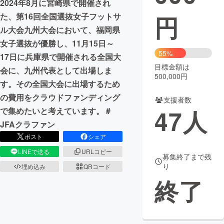
2024年8月に宮崎県で開催され
円
た、第16回全国選抜女子フットサ
まちづくり・地域活性化
ル大会九州大会において、福岡県
女子選抜が優勝し、11月15日～
CAMPFIRE for Social Good
CAMPFIRE Creation
55%
17日に兵庫県で開催される全国大
CAMPFIREふるさと納税
machi-ya
コミュニティ
目標金額は
会に、九州代表として出場しま
500,000円
す。その全国大会に出場するため
の費用をクラウドファンディング
支援者数
47
人
で集めたいと考えています。＃
JFAクラファン
ポスト
シェア
LINEで送る
URLコピー
募集終了まで残
り
埋め込み
QRコード
終了