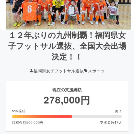
１２年ぶりの九州制覇！福岡県女
子フットサル選抜、全国大会出場
決定！！
福岡県女子フットサル選抜
スポーツ
現在の支援総額
278,000
円
終了
55
%達成
目標金額
500,000
円
支援者数
47
人