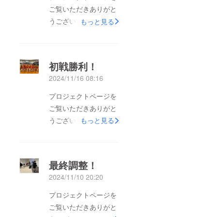
ご覧いただきありがと
うございます。本日、
もっと見る
予選リーグの第2試
合、第3試合が行われ
ました。第2試合 vs
初戦勝利！
静岡県選抜 2-1 勝ち
2024/11/16 08:16
第3試合 vs 福島県選抜
3-1 勝ちよって、Cグ
プロジェクトページを
ループ1位となり、明
ご覧いただきありがと
日の決勝ラウンド進出
うございます！昨日、
もっと見る
を決めることができま
全国女子選抜フットサ
した！！準決勝 10:00
ル大会が開幕し、予選
vs 京都府選抜決勝
リーグ第一試合が行わ
最終調整！
14:00 明日もLIVE配
れました！私たちは、
2024/11/10 20:20
信があります。優勝目
昨年の優勝チームであ
指して頑張りますの
る奈良県選抜との対戦
プロジェクトページを
で、引き続き応援よろ
となりましたが、接戦
ご覧いただきありがと
しくお願いいたしま
の末、1-0で勝利する