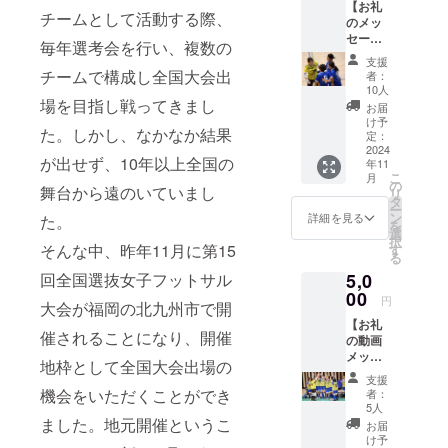
【お礼
10,000
チームとして活動する際、
のメッ
円コー
セー
スと同
毎年選考会を行い、複数の
ジ
じ内容
支援
5,000円
になり
チームで構成し全国大会出
者：
コー
ます。
10人
ス】 感
場を目指し戦ってきまし
お届
謝の気
け予
た。しかし、なかなか結果
持ちを
定：
込め
2024
が出せず、10年以上全国の
年11
て、お
こ
月
礼の
の
舞台から遠のいていまし
リ
メッ
タ
ー
セージ
ン
詳細を見る
た。
を
をお送
選
択
りしま
そんな中、昨年11月に第15
す
る
す。
5,0
回全国選抜女子フットサル
※3,000
円コー
00
円
大会が福岡の北九州市で開
ス、
【お礼
10,000
催されることになり、開催
の動画
コース
メッ
と同じ
地枠として全国大会出場の
セー
内容に
支援
ジ
なりま
機会をいただくことができ
者：
5,000円
す。
5人
コー
ました。地元開催というこ
お届
ス】 感
け予