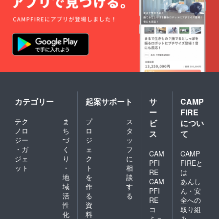
カテゴリー
起案サポート
サ
CAMP
ー
FIRE
テク
ま
プ
ス
ビ
につい
ノロ
ち
ロ
タ
ス
て
ジー
づ
ジ
ッ
・ガ
く
ェ
フ
CAM
CAMP
ジェ
り
ク
に
PFI
FIREと
ット
・
ト
相
RE
は
地
を
談
CAM
あんし
域
作
す
PFI
ん・安
活
る
る
RE
全への
性
資
コ
取り組
化
料
ミュ
み