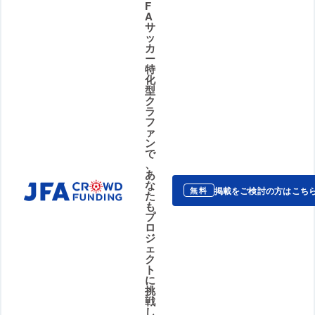
F
A
サ
ッ
カ
ー
特
化
型
ク
ラ
フ
ァ
ン
で
、
あ
な
掲載をご検討の方はこち
無料
た
も
プ
ロ
ジ
ェ
ク
ト
に
挑
戦
し