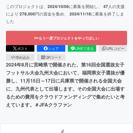
このプロジェクトは、
2024/10/06
に募集を開始し、
47
人の支援
により
278,000
円の資金を集め、
2024/11/18
に募集を終了しま
した
もう一度プロジェクトをやってほしい
ポスト
シェア
LINEで送る
URLコピー
埋め込み
QRコード
2024年8月に宮崎県で開催された、第16回全国選抜女子
フットサル大会九州大会において、福岡県女子選抜が優
勝し、11月15日～17日に兵庫県で開催される全国大会
に、九州代表として出場します。その全国大会に出場す
るための費用をクラウドファンディングで集めたいと考
えています。＃JFAクラファン
J