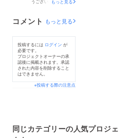
うございます。先日、
もっと見る
す。
ことができました！！
11/7（木）に全国大会
会場に足を運んでくだ
前の最後の練習を行い
コメント
もっと見る
さった皆様、LIVE配信
ました！全国大会に向
を見てくださった皆
けて、試合をイメージ
様、ご声援ありがとう
しながら、戦術やセッ
投稿するには
ログイン
が
ございました！！大会
トプレーなどを中心に
必要です。
2日目の今日は、12:20
確認することができま
プロジェクトオーナーの承
vs 静岡県選抜17:40 vs
認後に掲載されます。承認
した。いよいよ、15日
された内容を削除すること
福島県選抜と、なって
（金）に開幕となりま
はできません。
おります。明日の準決
す！今年も、大会公式
勝に進めるよう、チー
※投稿する際の注意点
YouTube「トリムチャ
ム全員で戦いたいと思
ンネル」にてライブ配
います！！引き続き、
信が行われる予定で
応援よろしくお願いい
す！ぜひ、福岡県女子
たします！
フットサル選抜の戦い
をリアルタイムにてご
同じカテゴリーの人気プロジェ
視聴ください！応援、