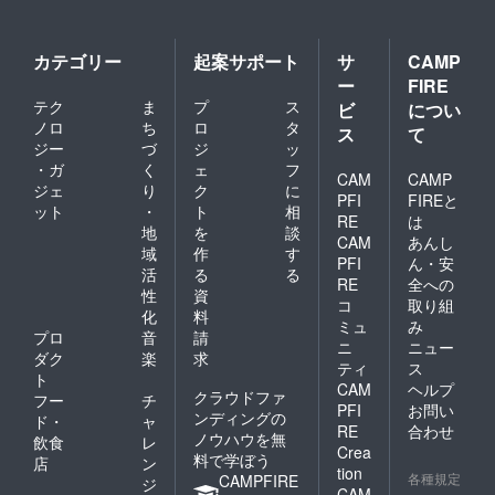
カテゴリー
起案サポート
サ
CAMP
ー
FIRE
テク
ま
プ
ス
ビ
につい
ノロ
ち
ロ
タ
ス
て
ジー
づ
ジ
ッ
・ガ
く
ェ
フ
CAM
CAMP
ジェ
り
ク
に
PFI
FIREと
ット
・
ト
相
RE
は
地
を
談
CAM
あんし
域
作
す
PFI
ん・安
活
る
る
RE
全への
性
資
コ
取り組
化
料
ミュ
み
プロ
音
請
ニ
ニュー
ダク
楽
求
ティ
ス
ト
CAM
ヘルプ
クラウドファ
フー
チ
PFI
お問い
ンディングの
ド・
ャ
RE
合わせ
ノウハウを無
飲食
レ
Crea
料で学ぼう
店
ン
tion
各種規定
CAMPFIRE
ジ
CAM