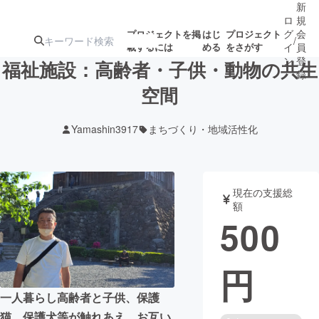
新
ロ
規
グ
会
プロジェクトを掲
はじ
プロジェクト
/
載するには
める
をさがす
イ
員
ン
登
福祉施設：高齢者・子供・動物の共生
録
空間
人気のプロ
注目のリ
注目の新着プロ
募集終了が近いプ
もうすぐ公開
Yamashin3917
まちづくり・地域活性化
ジェクト
ターン
ジェクト
ロジェクト
されます
アート・写真
音楽
現在の支援総
額
500
テクノロジー・ガジェット
ゲーム・サ
円
映像・映画
書籍・雑誌
一人暮らし高齢者と子供、保護
ビジネス・起業
チャレンジ
猫、保護犬等が触れあえ、お互い