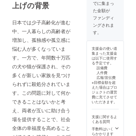
でに集まっ
上げの背景
た金額が
ファンディ
日本では少子高齢化が進む
ングされま
中、一人暮らしの高齢者が
す。
増加し、孤独感や孤立感に
悩む人が多くなっていま
支援金の使い道
集まった支援金
す。一方で、年間数十万匹
は以下に使用す
る予定です。
の犬や猫が保護され、その
設備費
人件費
多くが新しい家族を見つけ
広報/宣伝費
※目標金額を超
られずに殺処分されていま
えた場合はプロ
ジェクトの運営
す。この問題に対して何か
費に充てさせて
できることはないかと考
いただきます。
え、両者が互いに助け合う
支援に関するよ
場を提供することで、社会
くある質問
全体の幸福度を高めること
手数料はいく
らかかります