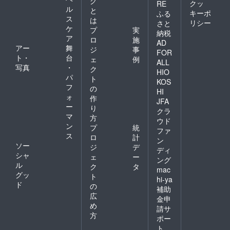
グ
クッ
RE
ル
と
キーポ
ふる
ス
は
リシー
さと
ケ
プ
実
納税
ア
ロ
施
AD
アー
舞
ジ
事
FOR
ト・
台
ェ
例
ALL
写真
・
ク
HIO
パ
ト
KOS
フ
の
HI
ォ
作
JFA
ー
り
クラ
マ
方
ウド
ン
プ
統
ファ
ス
ロ
計
ン
ソー
ジ
デ
ディ
シャ
ェ
ー
ング
ル
ク
タ
mac
グッ
ト
hi-ya
ド
の
補助
広
金申
め
請サ
方
ポー
ト