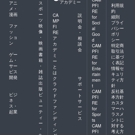
アカデミー
アニ
ス
利用規
PFI
メ・
ポ
約
RE
漫画
ー
CA
説
細則
for
ツ
MP
明
プライ
Soci
ファ
映
FI
会
バシー
al
ッ
像
RE
・
ポリ
Goo
ショ
・
ア
相
シー
d
ン
映
カ
談
特定商
CAM
画
デ
会
取引法
PFI
ゲー
書
ミ
に基づ
RE
ム・
籍
ー
く表記
for
サー
・
と
情報セ
Ente
ビス
雑
は
キュリ
rtain
開発
誌
ク
サ
ティ方
men
出
ラ
ポ
針
t
版
ウ
ー
反社基
CAM
ビジ
ビ
ド
ト
本方針
PFI
ネ
ュ
フ
サ
カスタ
RE
ス・
ー
ァ
ー
マーハ
for
起業
テ
ン
ビ
ラスメ
Spor
ィ
デ
ス
ントに
ts
ー
ィ
対する
CAM
・
ン
考え方
PFI
ヘ