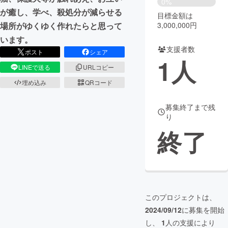
0%
が癒し、学べ、殺処分が減らせる
目標金額は
まちづくり・地域活性化
3,000,000円
場所がゆくゆく作れたらと思って
います。
支援者数
CAMPFIRE for Social Good
CAMPFIRE Creation
ポスト
シェア
1
人
CAMPFIREふるさと納税
machi-ya
コミュニティ
LINEで送る
URLコピー
埋め込み
QRコード
募集終了まで残
り
終了
このプロジェクトは、
2024/09/12
に募集を開始
し、
1
人の支援により