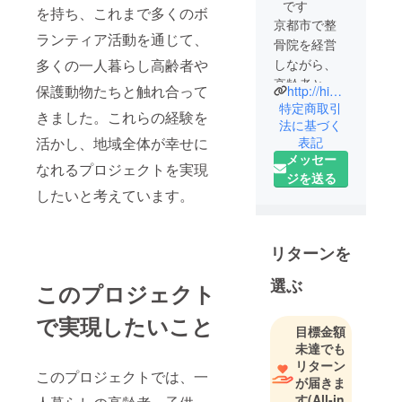
です
を持ち、これまで多くのボ
京都市で整
ランティア活動を通じて、
骨院を経営
多くの一人暮らし高齢者や
しながら、
高齢者と触
保護動物たちと触れ合って
http://higashikatsura.com/
れあい、自
特定商取引
きました。これらの経験を
宅では保護
法に基づく
表記
活かし、地域全体が幸せに
犬や保護猫
メッセー
と暮らした
なれるプロジェクトを実現
ジを送る
りしており
したいと考えています。
ます。
リターンを
選ぶ
このプロジェクト
で実現したいこと
目標金額
未達でも
リターン
このプロジェクトでは、一
が届きま
す
(All-in