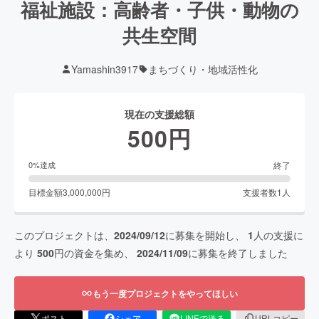
福祉施設：高齢者・子供・動物の
共生空間
Yamashin3917
まちづくり・地域活性化
現在の支援総額
500
円
終了
0
%達成
目標金額
3,000,000
円
支援者数
1
人
このプロジェクトは、
2024/09/12
に募集を開始し、
1
人の支援に
より
500
円の資金を集め、
2024/11/09
に募集を終了しました
もう一度プロジェクトをやってほしい
ポスト
シェア
LINEで送る
URLコピー