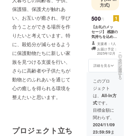
人暮らしの高齢者、子供、
方式)
保護猫、保護犬が触れあ
い、お互いが癒され、学び
500
円
合うことができる場所を作
【お礼のメッ
セージ】 感謝の
りたいと考えています。特
気持ちを込め
て、お礼のメッ
に、殺処分が減らせるよう
支援者：1人
セージをお送り
お届け予定：
します。
に保護動物たちに新しい家
こ
2025年12月
の
リ
タ
族を見つける支援を行い、
ー
ン
詳細を見る
を
さらに高齢者や子供たちが
選
択
す
る
動物とのふれあいを通じて
このプロ
心の癒しを得られる環境を
ジェクト
は、
All-In方
整えたいと思います。
式
です。
目標金額に
関わらず、
2024/11/09
プロジェクト立ち
23:59:59
ま