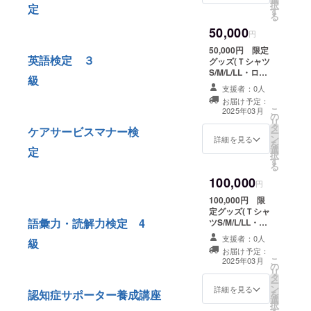
択
定
す
る
50,000
円
50,000円 限定
英語検定 ３
グッズ(Ｔシャツ
S/M/L/LL・ロン
級
Ｔ S/M/L/LL)＋
支援者：0人
子ども食堂券4枚
お届け予定：
提供 子ども食堂
こ
2025年03月
の
券は2025年12月
リ
タ
末までとさせて
ケアサービスマナー検
ー
ン
いただきます
詳細を見る
を
選
定
択
す
る
100,000
円
100,000円 限
定グッズ(Ｔシャ
語彙力・読解力検定 4
ツS/M/L/LL・ロ
ンＴ S/M/L/LL)
支援者：0人
級
＋子ども食堂券
お届け予定：
１０枚
こ
2025年03月
の
リ
タ
ー
ン
＋イベ
詳細を見る
認知症サポーター養成講座
を
選
ント参加１回券
択
す