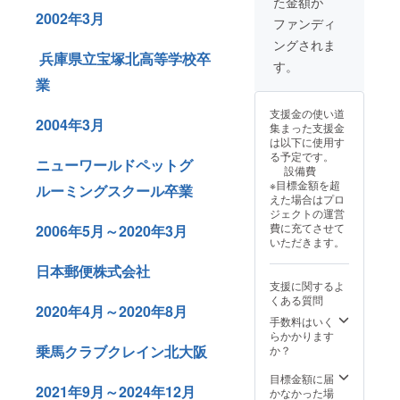
た金額が
てお知らせいた
2002年3月
します ※宣伝活
ファンディ
動は2025年1月
ングされま
～2025年12月末
兵庫県立宝塚北高等学校卒
までとさせてい
す。
ただきます 備考
業
欄に宣伝内容や
広告など受け渡
支援金の使い道
しについてご希
2004年3月
集まった支援金
望等ございまし
は以下に使用す
たらご記入くだ
る予定です。
ニューワールドペットグ
さい
設備費
※目標金額を超
ルーミングスクール卒業
えた場合はプロ
ジェクトの運営
費に充てさせて
2006年5月～2020年3月
いただきます。
日本郵便株式会社
支援に関するよ
くある質問
2020年4月～2020年8月
手数料はいく
らかかります
乗馬クラブクレイン北大阪
か？
目標金額に届
2021年9月～2024年12月
かなかった場