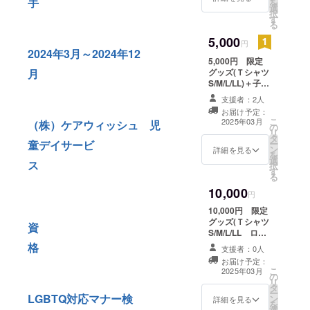
手
を
選
択
す
る
5,000
円
2024年3月～2024年12
5,000円 限定
グッズ(Ｔシャツ
月
S/M/L/LL)＋子ど
も食堂券3枚提供
支援者：2人
子ども食堂券は
お届け予定：
2025年12月末ま
こ
2025年03月
（株）ケアウィッシュ 児
の
でとさせていた
リ
タ
だきます
ー
童デイサービ
ン
詳細を見る
を
選
ス
択
す
る
10,000
円
10,000円 限定
グッズ(Ｔシャツ
資
S/M/L/LL ロン
ＴS/M/L/LL)＋子
格
支援者：0人
ども食堂券４枚
お届け予定：
提供 子ども食堂
こ
2025年03月
の
券は2025年12月
リ
タ
末までとさせて
ー
LGBTQ対応マナー検
ン
いただきます
詳細を見る
を
選