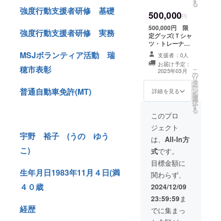
提供or入会金0円
る
※イベント内容は
強度行動支援者研修 基礎
500,000
2025年1月～12
円
月までに開催さ
500,000円 限
れるイベントで
強度行動支援者研修 実務
定グッズ(Ｔシャ
す イベント内容
ツ・トレーナー)
の詳細はSNS、
＋子ども食堂券
MSJボランティア活動 瑞
メールにてお知
支援者：0人
10枚提供
らせいたします
お届け予定：
※宣伝
穂市表彰
こ
子ども食堂券は
2025年03月
の
活動(店舗にチラ
リ
2025年12月末ま
タ
シを置く・チラ
ー
でとさせていた
ン
普通自動車免許(MT)
シに掲載・SNS
詳細を見る
を
だきます
選
宣伝など)
択
す
る
このプロ
＋※イベント
ジェクト
参加１回券or入
宇野 裕子 (うの ゆう
会金0円 子ども
は、
All-In方
食堂券は2025年
こ)
式
です。
12月末までとさ
せていただきま
目標金額に
す ※イベント内
生年月日1983年11月４日(満
関わらず、
容は2025年1月
～12月までに開
４０歳
2024/12/09
催されるイベン
23:59:59
ま
トです イベン
経歴
ト内容の詳細は
でに集まっ
SNS、メールに