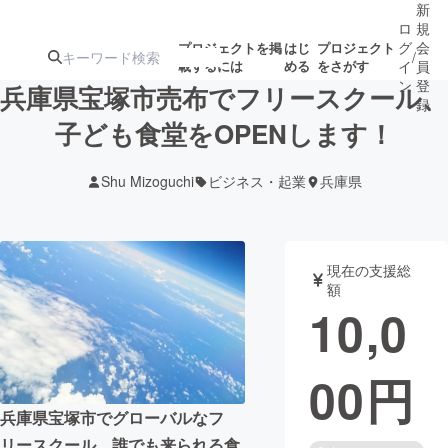
新
ロ
規
グ
会
プロジェクトを掲
はじ
プロジェクト
/
載するには
める
をさがす
イ
員
ン
登
兵庫県宝塚市売布でフリースクール、
録
子ども食堂をOPENします！
人気のプロ
注目のリ
注目の新着プロ
募集終了が近いプ
もうすぐ公開
Shu Mizoguchi
ビジネス・起業
兵庫県
ジェクト
ターン
ジェクト
ロジェクト
されます
アート・写真
音楽
現在の支援総
額
10,0
テクノロジー・ガジェット
ゲーム・サ
00
円
映像・映画
書籍・雑誌
兵庫県宝塚市でグローバルなフ
ビジネス・起業
チャレンジ
リースクール、誰でも来られる食