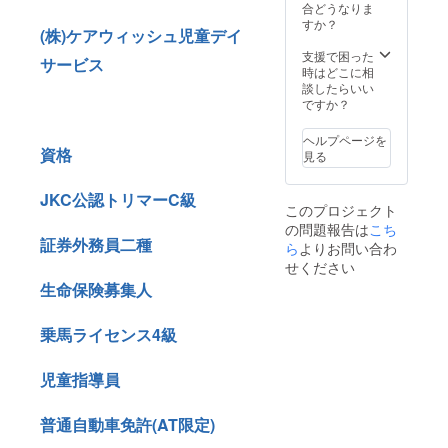
合どうなりま
すか？
(株)ケアウィッシュ児童デイ
支援で困った
サービス
時はどこに相
談したらいい
ですか？
ヘルプページを
資格
見る
JKC公認トリマーC級
このプロジェクト
の問題報告は
こち
証券外務員二種
ら
よりお問い合わ
せください
生命保険募集人
乗馬ライセンス4級
児童指導員
普通自動車免許(AT限定)