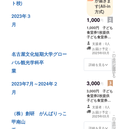
が届きま
ト校)
す
(All-in
方式)
2023年３
1,000
円
月
1,000円 子ども
食堂券1枚提供
子ども食堂券は
2025年12月末ま
支援者：0人
でとさせていた
お届け予定：
だきます
こ
2025年03月
名古屋文化短期大学グロー
の
リ
タ
バル観光学科卒
ー
ン
詳細を見る
を
選
業
択
す
る
3,000
2023年7月～2024年２
円
3,000円 子ども
月
食堂券2枚提供
子ども食堂券は
2025年12月末ま
支援者：0人
でとさせていた
お届け予定：
（株）創研 がんばりっこ
だきます
こ
2025年03月
の
リ
甲南山
タ
ー
ン
詳細を見る