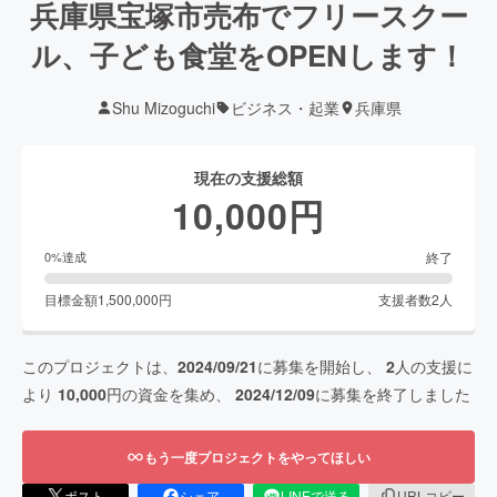
兵庫県宝塚市売布でフリースクー
ル、子ども食堂をOPENします！
Shu Mizoguchi
ビジネス・起業
兵庫県
現在の支援総額
10,000
円
終了
0
%達成
目標金額
1,500,000
円
支援者数
2
人
このプロジェクトは、
2024/09/21
に募集を開始し、
2
人の支援に
より
10,000
円の資金を集め、
2024/12/09
に募集を終了しました
もう一度プロジェクトをやってほしい
ポスト
シェア
LINEで送る
URLコピー