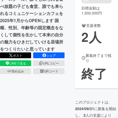
0%
べ放題の子ども食堂、誰でも来ら
目標金額は
まちづくり・地域活性化
1,500,000円
れるコミュニケーションカフェを
2025年1月からOPENします 国
支援者数
CAMPFIRE for Social Good
CAMPFIRE Creation
籍、性別、年齢等の固定概念をな
2
人
CAMPFIREふるさと納税
machi-ya
コミュニティ
くして個性を生かして本来の自分
の魅力をひきだしていける居場所
をつくりたいと思っています
募集終了まで残
ポスト
シェア
り
LINEで送る
URLコピー
終了
埋め込み
QRコード
このプロジェクトは、
2024/09/21
に募集を開始
し、
2
人の支援により