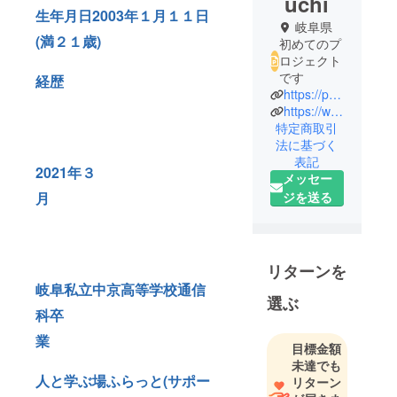
uchi
生年月日2003年１月１１日
岐阜県
(満２１歳)
初めてのプ
ロジェクト
です
経歴
https://page.line.me/883wqlkp
https://www.instagram.com/uu20241226
特定商取引
法に基づく
表記
2021年３
メッセー
ジを送る
月
リターンを
岐阜私立中京高等学校通信
選ぶ
科卒
業
目標金額
未達でも
人と学ぶ場ふらっと(サポー
リターン