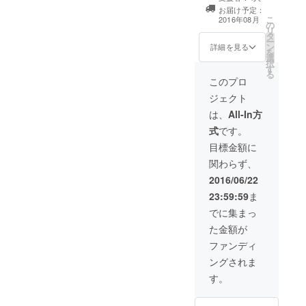
しい歌をカバー
お届け予定：
して歌います。
こ
2016年08月
の
カバーして歌っ
リ
タ
た動画をDVDに
ー
ン
して直接お送り
詳細を見る
を
選
します。 ※カ
択
す
バーする楽曲は
る
カラオケ音源の
このプロ
存在するものに
ジェクト
限ります ・お礼
メールの送信
は、
All-In方
式
です。
目標金額に
関わらず、
2016/06/22
23:59:59
ま
でに集まっ
た金額が
ファンディ
ングされま
す。