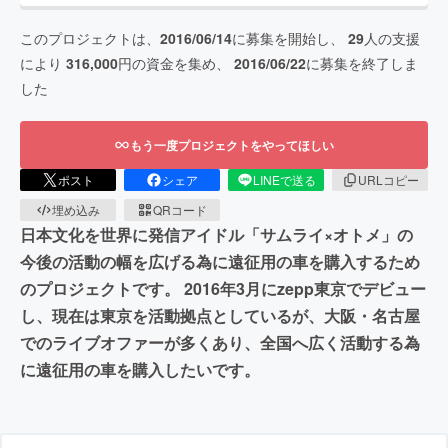
このプロジェクトは、
2016/06/14
に募集を開始し、
29
人の支援
により
316,000
円の資金を集め、
2016/06/22
に募集を終了しま
した
もう一度プロジェクトをやってほしい
ポスト
シェア
LINEで送る
URLコピー
埋め込み
QRコード
日本文化を世界に発信アイドル「サムライ×オトメ」の
今後の活動の幅を広げる為に遠征用の車を購入するため
のプロジェクトです。 2016年3月にzepp東京でデビュー
し、現在は東京を活動拠点としているが、大阪・名古屋
でのライブオファーが多くあり、全国へ広く活動する為
に遠征用の車を購入したいです。