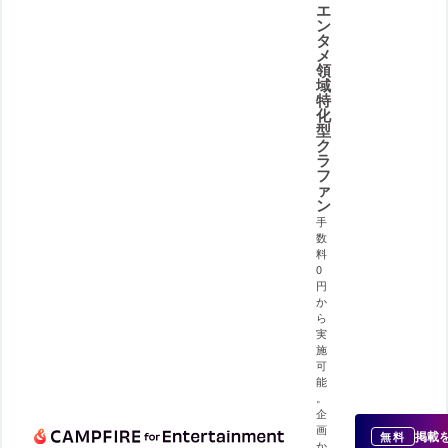
エ
ン
タ
メ
領
域
特
化
型
ク
ラ
フ
ァ
ン
手
数
料
0
円
か
ら
実
施
可
能
。
企
画
掲載
無料
か