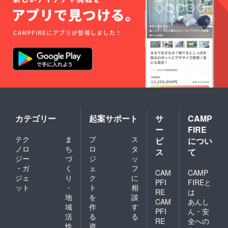
カテゴリー
起案サポート
サ
CAMP
ー
FIRE
テク
ま
プ
ス
ビ
につい
ノロ
ち
ロ
タ
ス
て
ジー
づ
ジ
ッ
・ガ
く
ェ
フ
CAM
CAMP
ジェ
り
ク
に
PFI
FIREと
ット
・
ト
相
RE
は
地
を
談
CAM
あんし
域
作
す
PFI
ん・安
活
る
る
RE
全への
性
資