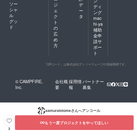
ン
ソー
ジ
デ
ディ
シャ
ェ
ー
ング
ル
ク
タ
mac
グッ
ト
hi-ya
ド
の
補助
広
金申
め
請サ
方
ポー
ト
「QRコード」は株式会社デンソーウェーブの登録商標です。
© CAMPFIRE,
会社概
採用情
パートナー
Inc.
要
報
募集
samuraiotome
さんへアンコール
もう一度プロジェクトをやってほしい
3