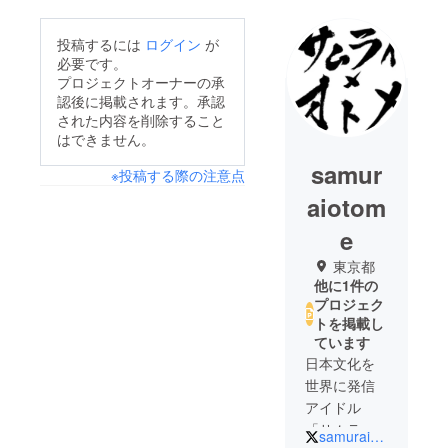
投稿するには
ログイン
が
必要です。
プロジェクトオーナーの承
認後に掲載されます。承認
された内容を削除すること
はできません。
samur
※投稿する際の注意点
aiotom
e
東京都
他に1件の
プロジェク
トを掲載し
ています
日本文化を
世界に発信
アイドル
「サムライ×
samuraiotome