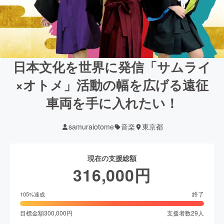
日本文化を世界に発信「サムライ
×オトメ」活動の幅を広げる遠征
車両を手に入れたい！
samuraiotome
音楽
東京都
現在の支援総額
316,000
円
終了
105
%達成
目標金額
300,000
円
支援者数
29
人