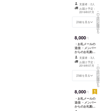
の送信 ・メン
支援者：2人
バーからのお礼
お届け予定：
の直筆お手紙 ・
こ
2016年07月
の
限定撮り下ろし
リ
タ
サイン入りブロ
ー
ン
マイド1枚プレゼ
詳細を見る
を
選
ント ※ブロマイ
択
す
ドは全3種のう
る
ち、ランダムで1
8,000
枚のプレゼント
円
となります。
・お礼メールの
送信 ・メンバー
からのお礼動画
の送信 ・指定の
支援者：3人
メンバー１人か
お届け予定：
らのボイス入り
こ
2016年07月
の
目覚まし時計
リ
タ
ー
ン
詳細を見る
を
選
択
す
る
8,000
円
・お礼メールの
送信 ・メンバー
からのお礼動画
の送信 ・メン