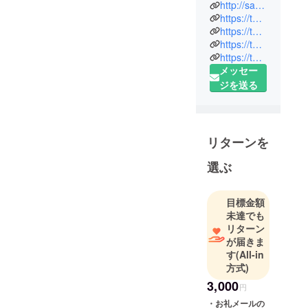
オトメ」
http://samuraiotome.jp
https://twitter.com/samuraiotome
https://twitter.com/FHamadryad
2016年3月7
https://twitter.com/hikaru_17223
日に「Zepp
https://twitter.com/chihininja
東京」にて
メッセー
ライブデ
ジを送る
ビューし、
東京を軸に
置きながら
も、大阪・
リターンを
名古屋・福
選ぶ
岡とライブ
を行い、精
力的に全国
目標金額
各地で活動
未達でも
リターン
をしていま
が届きま
す。
す
(All-in
また、海外
方式)
ではタイで
3,000
円
のライブを
・お礼メールの
皮切りに、