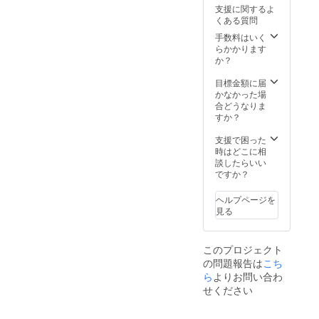
支援に関するよ
くある質問
手数料はいく
らかかります
か？
目標金額に届
かなかった場
合どうなりま
すか？
支援で困った
時はどこに相
談したらいい
ですか？
ヘルプページを
見る
このプロジェクト
の問題報告は
こち
ら
よりお問い合わ
せください