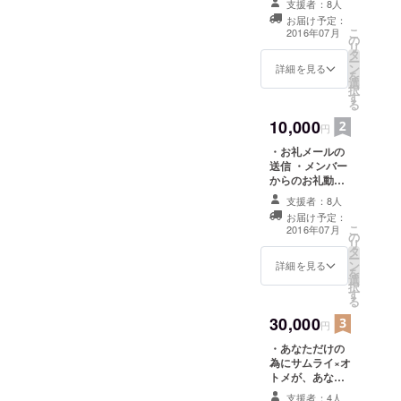
支援者：8人
バーからのお礼
お届け予定：
の直筆お手紙 ・
こ
2016年07月
の
ご指定のメン
リ
タ
バー1名から送
ー
ン
る、あなたへの
詳細を見る
を
選
直筆ポエム ・限
択
す
定撮り下ろしサ
る
イン入りブロマ
10,000
イド3枚セットプ
円
レゼント ※ブロ
・お礼メールの
マイドは全3種を
送信 ・メンバー
各1枚ずつのプレ
からのお礼動画
ゼントとなりま
の送信 ・メン
す。
支援者：8人
バーからのお礼
お届け予定：
の直筆お手紙 ・
こ
2016年07月
の
限定撮り下ろし
リ
タ
サイン入りブロ
ー
ン
マイド3枚セット
詳細を見る
を
選
プレゼント ※ブ
択
す
ロマイドは全3種
る
を各1枚ずつのプ
30,000
レゼントとなり
円
ます。 ・ライブ
・あなただけの
会場にて衣装姿
為にサムライ×オ
のメンバー全員
トメが、あなた
とのハーレム
がカバーして欲
チェキ券1枚
支援者：4人