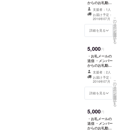
ものや、オ
からのお礼動画
の送信 ・限定撮
タク文化ま
支援者：1人
り下ろしサイン
お届け予定：
で、
入りブロマイド3
こ
2016年07月
の
枚セットプレゼ
日本が世界
リ
タ
ント ※ブロマイ
ー
に誇る”今”を
ン
ドは全3種を各1
詳細を見る
を
国内外に伝
選
枚ずつのプレゼ
択
す
ントとなりま
播する。
る
す。
それが「サ
5,000
円
ムライ×オト
・お礼メールの
メ」です。
送信 ・メンバー
からのお礼動画
の送信 ・ライブ
支援者：2人
会場にて衣装姿
お届け予定：
のメンバー全員
こ
2016年07月
の
とのハーレム
リ
タ
チェキ券1枚
ー
ン
詳細を見る
を
選
択
す
る
5,000
円
・お礼メールの
送信 ・メンバー
からのお礼動画