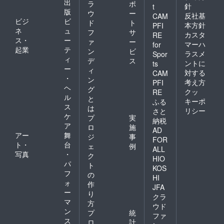
出
ラ
ポ
針
t
版
ウ
ー
反社基
CAM
ビジ
ビ
ド
ト
本方針
PFI
ネ
ュ
フ
サ
カスタ
RE
ス・
ー
ァ
ー
マーハ
for
起業
テ
ン
ビ
ラスメ
Spor
ィ
デ
ス
ントに
ts
ー
ィ
対する
CAM
・
ン
考え方
PFI
ヘ
グ
クッ
RE
ル
と
キーポ
ふる
ス
は
リシー
さと
ケ
プ
実
納税
ア
ロ
施
AD
アー
舞
ジ
事
FOR
ト・
台
ェ
例
ALL
写真
・
ク
HIO
パ
ト
KOS
フ
の
HI
ォ
作
JFA
ー
り
クラ
マ
方
ウド
ン
プ
統
ファ
ス
ロ
計