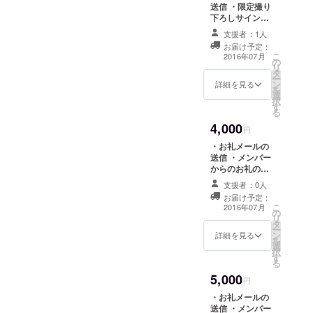
送信 ・限定撮り
ASEAN諸国
下ろしサイン入
を軸にEU圏
りブロマイド1枚
支援者：1人
プレゼント ※ブ
にも展開を
お届け予定：
ロマイドは全3種
こ
2016年07月
予定してい
の
のうち、ランダ
リ
タ
ます。
ムで1枚のプレゼ
ー
ン
ントとなりま
詳細を見る
を
選
す。
択
2017年3月
す
る
10日に「渋
4,000
円
谷club
・お礼メールの
asia」にて一
送信 ・メンバー
周年の1stワ
からのお礼のボ
イスメッセージ
ンマンで新
支援者：0人
の送信 ・限定撮
体制となり
お届け予定：
り下ろしサイン
こ
2016年07月
ました。
の
入りブロマイド1
リ
タ
枚プレゼント ※
ー
ン
ブロマイドは全3
詳細を見る
を
伝統的な日
選
種のうち、ラン
択
す
本文化から
ダムで1枚のプレ
る
ゼントとなりま
現代のサブ
5,000
す。
円
カルチャー
・お礼メールの
と呼ばれる
送信 ・メンバー