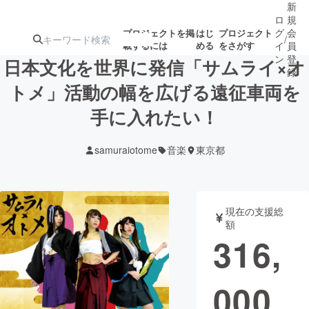
新
ロ
規
グ
会
プロジェクトを掲
はじ
プロジェクト
/
載するには
める
をさがす
イ
員
ン
登
日本文化を世界に発信「サムライ×オ
録
トメ」活動の幅を広げる遠征車両を
手に入れたい！
人気のプロ
注目のリ
注目の新着プロ
募集終了が近いプ
もうすぐ公開
ジェクト
ターン
ジェクト
ロジェクト
されます
samuraiotome
音楽
東京都
アート・写真
音楽
現在の支援総
テクノロジー・ガジェット
ゲーム・サ
額
316,
映像・映画
書籍・雑誌
000
ビジネス・起業
チャレンジ