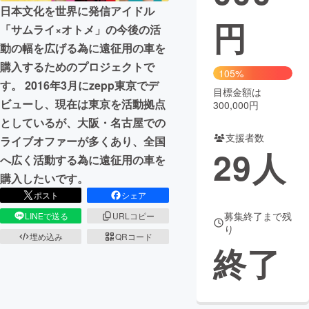
日本文化を世界に発信アイドル
円
まちづくり・地域活性化
「サムライ×オトメ」の今後の活
動の幅を広げる為に遠征用の車を
購入するためのプロジェクトで
CAMPFIRE for Social Good
CAMPFIRE Creation
105%
す。 2016年3月にzepp東京でデ
CAMPFIREふるさと納税
machi-ya
コミュニティ
目標金額は
ビューし、現在は東京を活動拠点
300,000円
としているが、大阪・名古屋での
支援者数
ライブオファーが多くあり、全国
29
人
へ広く活動する為に遠征用の車を
購入したいです。
ポスト
シェア
募集終了まで残
LINEで送る
URLコピー
り
埋め込み
QRコード
終了