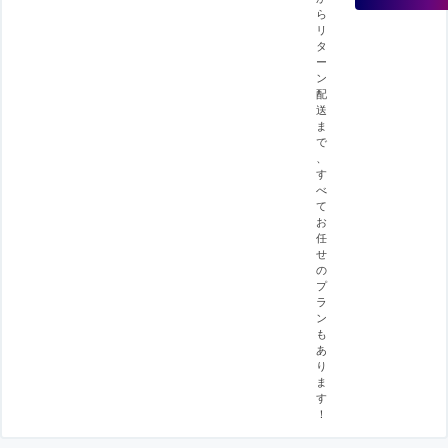
ら
リ
タ
ー
ン
配
送
ま
で
、
す
べ
て
お
任
せ
の
プ
ラ
ン
も
あ
り
ま
す
！