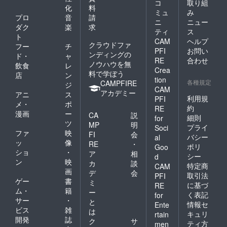
コ
取り組
化
料
ミュ
み
プロ
音
請
ニ
ニュー
ダク
楽
求
ティ
ス
ト
CAM
ヘルプ
クラウドファ
フー
チ
PFI
お問い
ンディングの
ド・
ャ
RE
合わせ
ノウハウを無
飲食
レ
Crea
料で学ぼう
店
ン
tion
各種規定
CAMPFIRE
ジ
CAM
アカデミー
アニ
ス
利用規
PFI
メ・
ポ
約
RE
漫画
ー
CA
説
細則
for
ツ
MP
明
プライ
Soci
ファ
映
FI
会
バシー
al
ッ
像
RE
・
ポリ
Goo
ショ
・
ア
相
シー
d
ン
映
カ
談
特定商
CAM
画
デ
会
取引法
PFI
ゲー
書
ミ
に基づ
RE
ム・
籍
ー
く表記
for
サー
・
と
情報セ
Ente
ビス
雑
は
キュリ
rtain
開発
誌
ク
サ
ティ方
men