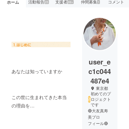
活動報告
支援者
仲間募集
コメント
ホーム
25
99+
1
user_e
c1c044
あなたは知っていますか
487e4
東京都
初めてのプ
この世に生まれてきた本当
ロジェクト
です
の理由を…
🔴大友真寿
美プロ
フィール🔴