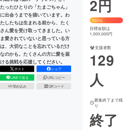
2
円
たったひとりの「たまごちゃん」
まちづくり・地域活性化
に出会うまでを描いています。わ
101%
たしたちは生まれる前から、たく
目標金額は
CAMPFIRE for Social Good
CAMPFIRE Creation
さん愛を受け取ってきました。い
1,000,000円
CAMPFIREふるさと納税
machi-ya
コミュニティ
ま愛されていないと思っている方
は、大切なことを忘れているだけ
支援者数
129
なのかも。たくさんの方に愛を届
ける挑戦を応援してください。
ポスト
シェア
人
LINEで送る
URLコピー
埋め込み
QRコード
募集終了まで残
り
終了