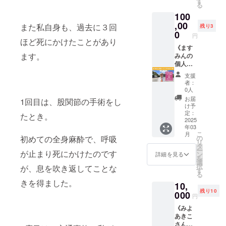
す
日程調
す ※画
にお送
所：東
る
ます。
いたし
対面イ
付きの
整をさ
像のラ
りくだ
京都渋
【初回
100
ます
ベント
「ブラ
せてい
ンチメ
さい）
谷区代
相談が
（90分
に登壇
,00
ンディ
ただき
また私自身も、過去に３回
ニュー
残り3
◇パー
官山
可能な
間） ・
いたし
ング撮
0
ます ※
はイ
ティー
円
（詳細
期間】
絵本を
ます！
ほど死にかけたことがあり
影会」
公序良
メージ
につい
は支援
2025年
10冊お
あなた
《ます
に1回ご
俗に反
です ◇
て 開催
者の方
2月～
ます。
届けし
の開催
みんの
参加い
する内
えほん
日時：
にご連
2026年
ます ・
するイ
個人コ
ただけ
容や、
につい
2025年
絡いた
2月 ☆
お名前
ベント
ンサル
ます ・
反社又
て サイ
2月23日
支援
しま
なおさ
ポエム2
へのコ
6ヶ月》
時間枠
はネッ
ズ：
者：
（日）
す） ※
んプロ
枚 ・国
ラボ登
週3回の
は
トワー
0人
148mm
11:00～
画像の
フィー
内送料
壇も可
透析を
「10:00
クビジ
×148m
お届
14:30（
1回目は、股関節の手術をし
メ
ル 2017
込み ※
能です
しなが
から
ネスに
け予
m 正方
受付
ニュー
年に自
イベン
（読み
ら全国
12:00」
定：
関わる
たとき。
形 出版
10:30〜
はイ
身が所
ト開催
聞かせ
を飛び
2025
「14:00
方や商
社：い
） 場
メージ
属して
年03
日時の
やトー
回って
から
品サー
しだえ
所：東
です ◇
こ
月
いた団
詳細は
クな
活動す
16:00」
初めての全身麻酔で、呼吸
の
ビスに
ほん
京都渋
えほん
リ
体でク
メー
ど、内
るます
をオプ
タ
ついて
（自費
谷区代
につい
ー
ラウド
が止まり死にかけたのです
ル、
容はご
みん
ション
ン
のライ
詳細を見る
出版）
官山
て サイ
を
ファン
メッ
相談く
が、ク
欄より
選
ブを行
ページ
（詳細
ズ：
択
が、息を吹き返してことな
ディン
セージ
ださ
ラウド
ご選択
す
えませ
数：24
は支援
148mm
る
グに初
にてご
い） [内
ファン
くださ
ん。後
ページ /
者の方
きを得ました。
×148m
挑戦し
10,
相談さ
容] ・ま
ディン
い ・日
日判明
カラー
にご連
m 正方
達成。
残り10
せてく
すみん
グ限定
000
程は参
した場
発売日
円
絡いた
形 出版
それ以
ださい
の対面
の個人
加者の
合でも
2025年
しま
社：い
来、ク
《みよ
◇ えほ
イベン
コンサ
みなさ
返金は
1月（予
す） ※
しだえ
ラウド
あきこ
んにつ
トを主
ル受講
んと調
できま
定） ※
画像の
ほん
ファン
さんの
いて サ
催して
生を募
整させ