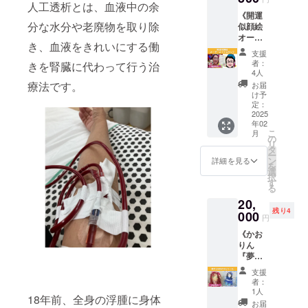
人工透析とは、血液中の余
名刺を
スをお
その場
をご希
き下ろ
ださい
希望の
調整の
《開運
作って
送りい
合でも
望の場
します
（イベ
曜日や
うえ決
分な水分や老廃物を取り除
似顔絵
もらえ
たしま
返金は
合は、
サイ
ントの
時間帯
定いた
オー
ます！
す ※ご
いたし
大人1名
ズ：
アーカ
をお伺
します
き、血液をきれいにする働
ダーメ
[内容]
希望の
かねま
分の交
136ｍｍ
イブ販
いしな
支援
場所：
イドス
・名刺
曜日や
すので
通費・
者：
きを腎臓に代わって行う治
×120ｍ
売も可
がら日
東京
タン
をデザ
時間帯
4人
予めご
会場費
ｍ 【イ
です）
程調整
（詳細
プ》 写
インし
をお伺
療法です。
了承下
の実費
お届
ベント
※日時の
をさせ
は支援
真か
て100枚
いしな
け予
さい。
負担を
開催期
詳細は
ていた
者の方
ら、あ
お届け
定：
がら日
お願い
限】 ク
メー
だきま
にご連
なたの
2025
します
程調整
申し上
ラウド
ル、
す 【コ
絡いた
年02
お顔が
・国内
をさせ
げま
ファン
メッ
ンサル
しま
こ
月
可愛い
送料込
の
ていた
す。 ※
ディン
セージ
参加期
す） ◇
リ
ハンコ
みにな
タ
だきま
都内の
グ終了
にてご
限】
リメイ
ー
に！ 特
ります
ン
す ◇理
詳細を見る
セッ
から1年
相談さ
2026年
クサ
を
徴をと
※リター
選
想実現
ション
間
せてく
1月末ま
リーに
択
らえて
ンには
す
化セラ
ルーム
ださい
で
ついて
る
シンプ
デザイ
ピーに
にい
※会場の
サイ
20,
ルな可
ン費
ついて
らっ
確保や
ズ：幅
残り4
愛い似
000
用、印
心のク
しゃる
円
許可取
約1メー
顔絵を
刷費用
セ診断
支援者
り等が
トルか
《かお
制作
が含ま
とカ
様の交
必要な
ら1.2
りん
し、イ
れます
ラーセ
通費は
場合に
メート
『夢叶
ンク
※リター
ラピー
自己負
ついて
ル × 長
(ゆめか
パッド
ン費用
を行っ
担にな
支援
はご支
さ 約5
な)ドー
の要ら
は片面
て、理
者：
りま
援者様
メート
ル』》
ない便
カラー
1人
想の未
す。
にお願
ルから9
18年前、全身の浮腫に身体
絵本制
利なス
100枚の
来のた
お届
◇RAS
いいた
メート