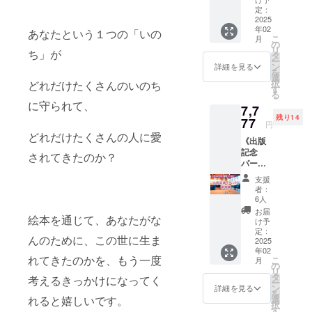
やさしく伝
らう権
す。 [リ
定：
》 この
2025
え、心を育
ターン
年02
クラウ
内容] ・
あなたという１つの「いの
てる作品で
こ
月
ドファ
安納芋
の
リ
す。
ち」が
ンディ
を手に
タ
ー
ングの
取りな
ン
詳細を見る
を
ページ
がらほ
選
クラウド
択
どれだけたくさんのいのち
作成や
ほ笑
す
る
ファンディ
伴走サ
む、ま
に守られて、
7,7
ポート
すみん
ングも11月1
残り14
をして
77
の写真
円
日から開始
いただ
をメー
どれだけたくさんの人に愛
《出版
いてい
されました
ル
記念
る、ク
（メッ
されてきたのか？
ので、皆様
パー
ラウド
セー
の温かい応
ティー
ファン
ジ）で
支援
参加権
ディン
お送り
援をお待ち
者：
》 2月
グの専
いたし
6人
していま
23日
門家、
ます ・
お届
絵本を通じて、あなたがな
（日) 東
す。
廣川な
お礼
け予
京で開
おさん
定：
メッ
んのために、この世に生ま
催する
2025
とのコ
セージ
年02
絵本出
ラボリ
をお送
れてきたのかを、もう一度
こ
月
版記念
ターン
の
りしま
リ
パー
になり
タ
す ※支
考えるきっかけになってく
ー
ティー
ます。
ン
援者様
詳細を見る
を
イベン
[内容]
選
れると嬉しいです。
からの
択
トで1名
・クラ
す
支援金