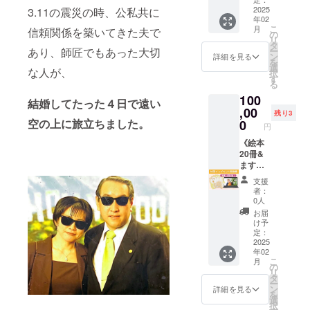
絵本5冊
※絵本は
いただ
前まで
グにつ
があな
2025
3.11の震災の時、公私共に
サリー
セット
後日郵
けます
にお送
いて
年02
たのオ
を纏っ
です ・
送にな
※日時や
りくだ
こ
月
は、な
信頼関係を築いてきた夫で
ンライ
て、ス
の
国内送
ります
場所の
さい）
リ
おさん
ンイベ
タイリ
タ
料込み
◇ラン
詳細は
※日時や
ー
あり、師匠でもあった大切
と直接
ントに
ングや
ン
※わたし
詳細を見る
チ会に
メー
場所の
を
ご連絡
登壇い
メイク
選
の
ついて
ル、
な人が、
詳細は
択
をして
たしま
のアド
す
Facebo
所要時
メッ
メー
る
スケ
す！絵
バイス
okアカ
間：2時
セージ
ル、
ジュー
100
本の読
もつい
ウント
結婚してたった４日で遠い
間 日
にてご
メッ
ル調整
み聞か
,00
たブラ
での配
時：
残り3
連絡さ
セージ
をして
せ、お
ンディ
空の上に旅立ちました。
0
信の
12:00か
せてく
円
にてご
いただ
名前ポ
ング撮
他、あ
ら14:00
ださい
連絡さ
きます
エムの
《絵本
影会を
なたの
を予定
※チラシ
せてく
※オンラ
描きあ
20冊&
企画し
アカウ
場所：
は当日
ださい
イン
いなど
ますみ
まし
ントで
東京
の開催
◇パー
ツール
90分ま
んの対
た！ [内
の配信
（詳細
前にご
支援
ティー
は
での時
面イベ
容] ・リ
や
は支援
者：
持参く
につい
Google
間で登
ント開
メイク
Instagr
0人
者の方
ださい
て 開催
Meetを
壇させ
催権
サリー1
amにも
にご連
お届
（郵送
日時：
使用し
ていた
利》 ま
枚 ・サ
対応可
け予
絡いた
も可で
2025年
ます。
だきま
すみん
リーを
定：
能です
しま
す。指
2月23日
ご支援
す [内
が「4お
2025
着用し
※ご希望
す） ※
定する
（日）
者の方
年02
容] ・あ
くぶん
てスタ
の曜日
開催日
場所に
11:00～
こ
月
へ
なたの
の1のい
イリン
の
や時間
は調整
パー
14:30（
リ
Google
オンラ
のち」
グやメ
タ
帯をお
のうえ
ティー
受付
ー
Meetの
インイ
の読み
イクの
ン
伺いし
詳細を見る
決定い
の1週間
10:30〜
を
リンク
ベント
聞かせ
アドバ
選
ながら
たしま
前まで
） 場
択
を送り
に登壇
などの
イスを