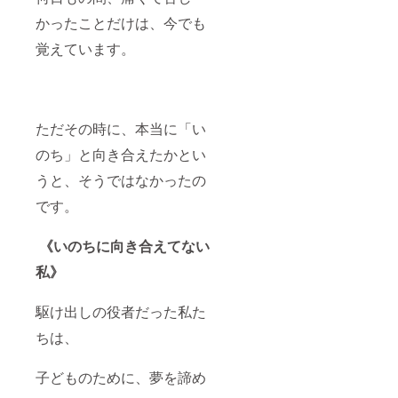
（自費
出版）
かったことだけは、今でも
ページ
数：24
覚えています。
ページ /
カラー
発売日
2025年
1月（予
ただその時に、本当に「い
定） ※
クラウ
のち」と向き合えたかとい
ドファ
ンディ
うと、そうではなかったの
ング実
施にあ
です。
たり出
版社の
《いのちに向き合えてない
許可を
得てお
私》
ります
※ 画像
はイ
駆け出しの役者だった私た
メージ
です
ちは、
（外観
や仕様
は変更
子どものために、夢を諦め
になる