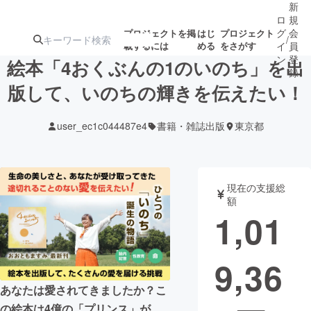
新
ロ
規
グ
会
プロジェクトを掲
はじ
プロジェクト
/
載するには
める
をさがす
イ
員
ン
登
絵本「4おくぶんの1のいのち」を出
録
版して、いのちの輝きを伝えたい！
人気のプロ
注目のリ
注目の新着プロ
募集終了が近いプ
もうすぐ公開
user_ec1c044487e4
書籍・雑誌出版
東京都
ジェクト
ターン
ジェクト
ロジェクト
されます
アート・写真
音楽
現在の支援総
額
1,01
テクノロジー・ガジェット
ゲーム・サ
9,36
映像・映画
書籍・雑誌
あなたは愛されてきましたか？こ
ビジネス・起業
チャレンジ
の絵本は4億の「プリンス」が、