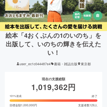
絵本「4おくぶんの1のいのち」を
出版して、いのちの輝きを伝えた
い！
user_ec1c044487e4
書籍・雑誌出版
東京都
現在の支援総額
1,019,362
円
終了
101
%達成
目標金額
1,000,000
円
支援者数
129
人