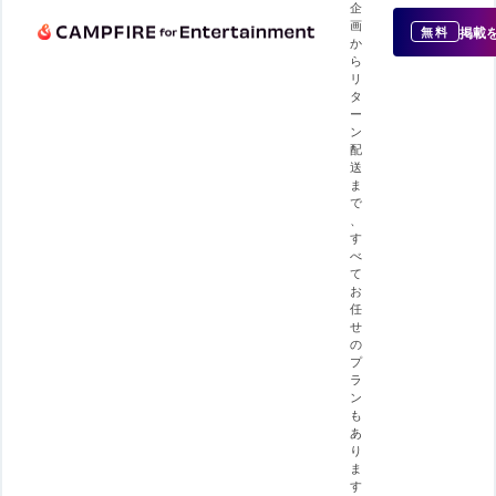
企
画
掲載
無料
か
ら
リ
タ
ー
ン
配
送
ま
で
、
す
べ
て
お
任
せ
の
プ
ラ
ン
も
あ
り
ま
す