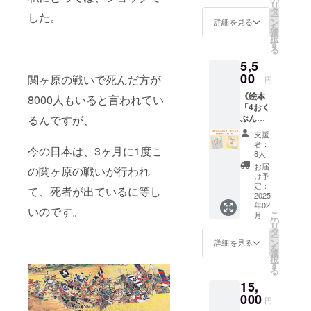
作する
ロ
リ
は事前
【セッ
料込み
2025年
タ
ら1年間
ドール
フィー
した。
ー
にご相
ション
◇ えほ
1月（予
ン
詳細を見る
のイ
ル あな
を
談くだ
参加期
んにつ
定） ※
選
メージ
た本来
択
さい
間】 ク
いて サ
クラウ
す
を伺い
の魅力
る
【制作
ラウド
イズ：
ドファ
ます
を再発
可能期
5,5
ファン
148mm
ンディ
ドール
見！ 魅
限】 ク
ディン
×148m
00
ング実
関ヶ原の戦いで死んだ方が
円
のおお
力発見
ラウド
グ終了
m 正方
施にあ
よその
似顔絵
ファン
《絵本
から１
形 出版
8000人もいると言われてい
たり出
サイズ
師あさ
ディン
「4おく
年間
社：い
版社の
と重さ
みで
グ終了
ぶんの1
るんですが、
しだえ
許可を
・高さ
す。 コ
から1年
のいの
ほん
得てお
支援
20cm
ンプ
間
ち」1冊
（自費
ります
者：
横幅 23
レック
今の日本は、3ヶ月に1度こ
と「お
出版）
※ 画像
8人
㎝（手
スと思
名前ぽ
ページ
はイ
お届
を広げ
の関ヶ原の戦いが行われ
い込ん
え
数：24
メージ
け予
た際の
でいた
む」》
ページ /
定：
です
て、死者が出ているに等し
大き
こと
[内容]
2025
カラー
（外観
さ）厚
が、実
年02
・絵本
発売日
や仕様
いのです。
さ3cm /
こ
はあな
月
を1冊お
2025年
の
は変更
重さ
リ
たの
届けし
1月（予
タ
になる
500g以
ー
『魅
ます ・
定） ※
ン
場合が
詳細を見る
内 ※手
を
力』
お名前
クラウ
選
ありま
作り
択
だった
ぽえむ1
ドファ
す
す）
ドール
る
ら♪ 顔
枚をお
ンディ
にて一
にはそ
15,
届けし
ング実
体、一
の人と
ます ・
000
施にあ
円
体サイ
なりが
国内送
たり出