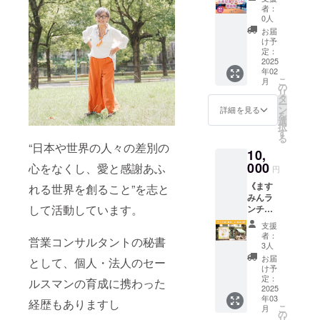
登壇＆
日は参
自でご
られま
者：
種子島
協賛権
加でき
負担く
0人
す（最
》 2月
ないけ
ださい
大6ヵ月
お届
23日
ど、ま
・当日
け予
間） ※
（日) 東
すみん
定：
は絵本
成功を
京で開
2025
を応援
の読み
確約す
年02
催する
した
聞かせ
るもの
こ
月
絵本出
い！
の
や催し
ではな
リ
版記念
せっか
タ
物を予
い点を
ー
パー
くなの
ン
定して
詳細を見る
予めご
を
ティー
でPRも
選
います
了承く
択
イベン
したい
す
◇パー
ださい
る
トで1名
という
ティー
※ 挑戦
“日本や世界の人々の差別の
10,
様がご
方はこ
につい
のジャ
参加で
000
ちらを
心をなくし、愛と感謝あふ
て 開催
ンルや
円
きます
ご支援
日時：
クラウ
《ます
パー
れる世界を創ること”を志と
くださ
2025年
ドファ
みんラ
ティ内
い！ [内
2月23日
ンディ
して活動しています。
ンチ会
で舞台
容] ・絵
（日）
ングの
と絵本1
に立っ
本を1冊
11:00～
会社を
支援
冊》 ラ
て5分間
お届け
14:30（
者：
問わず
営業コンサルタントの秘書
ンチを
のPR ＆
します
3人
受付
伴走し
食べな
あなた
（国内
10:30〜
お届
てもら
として、個人・法人のセー
がら絵
のサー
送料込
け予
） 場
えます
本のこ
ビスの
定：
み） ・
所：東
ルスマンの育成に携わった
※1回の
とや
2025
チラシ
当日は
京都渋
支援で
年03
2025年
を折り
経歴もありますし
絵本の
谷区代
立ち上
こ
月
の目標
込みも
の
読み聞
官山
げサ
リ