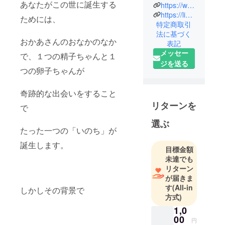
あなたがこの世に誕生する
https://www.facebook.com/profile.php?id=100002170234218
来年「いの
https://line.me/ti/g2/zswjuXkrceDub_MOHlk6CCeVFbHXAbWIrtMnkg?utm_source=invitation&utm_medium=link_copy&utm_campaign=default
ためには、
ち」をテー
特定商取引
法に基づく
マにした心
おかあさんのおなかのなか
表記
温まる絵本
メッセー
で、１つの精子ちゃんと１
を出版予定
ジを送る
です。
つの卵子ちゃんが
絵本の出版
奇跡的な出会いをすること
記念イベン
リターンを
で
トは、来年1
選ぶ
月19日に開
たった一つの「いのち」が
催され、全
誕生します。
国での"絵本
目標金額
の朗読と胎
未達でも
内記憶に関
リターン
が届きま
するセミ
す
(All-in
ナー"もス
しかしその背景で
方式)
タートしま
1,0
す。
00
円