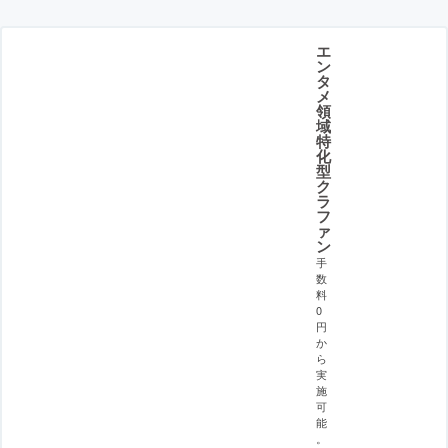
エ
ン
タ
メ
領
域
特
化
型
ク
ラ
フ
ァ
ン
手
数
料
0
円
か
ら
実
施
可
能
。