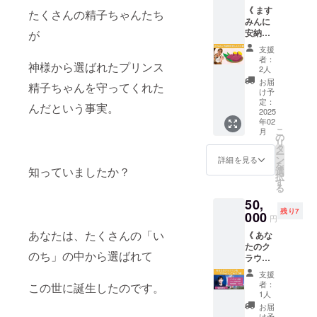
《 ます
子どもたち
たくさんの精子ちゃんたち
みんに
やママたち
安納芋
が
に「愛と感
（サツ
支援
マイ
謝」を届
者：
神様から選ばれたプリンス
モ）を
2人
け、未来に
差し入
お届
精子ちゃんを守ってくれた
希望を育む
れる
け予
権》
定：
活動の中
んだという事実。
2ヶ月に
2025
で、
年02
わたる
こ
月
クラウ
人として大
の
リ
ドファ
タ
切なことを
ー
ンディ
ン
詳細を見る
を
伝えていき
ングを
知っていましたか？
選
択
駆け抜
す
たい。
る
けたま
50,
すみん
残り7
18年間の透
に、大
000
円
好物の
析治療を乗
あなたは、たくさんの「い
《 あな
安納芋
り越えた彼
たのク
（サツ
のち」の中から選ばれて
ラウド
マイ
女の経験が
ファン
モ）を
支援
込められた
ディン
差し入
者：
この世に誕生したのです。
絵本は、命
グをサ
れする
1人
ポート
ことが
の大切さを
お届
しても
できま
け予