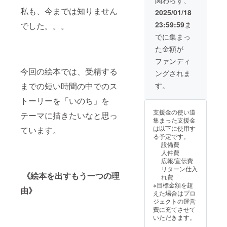
を行い
プの場
記憶を
す）
ます ・
私も、今までは知りません
合とマ
もとに
2025/01/18
絵本を1
ンツー
して、
23:59:59
ま
でした。。。
冊お届
マン受
あなた
けしま
講の場
の妊
でに集まっ
す ・関
合があ
娠・出
た金額が
東は交
ります
産・子
通費込
◇
育ての
ファンディ
で伺い
「たっ
相談に
今回の絵本では、受精する
ングされま
ます
た3分で
のりま
（東
出来る
す ご家
までの短い時間の中でのス
す。
京、千
ファン
族、
葉、神
トーリーを「いのち」を
化メ
パート
奈川、
ソッ
ナーの
支援金の使い道
テーマに描きたいなと思っ
埼玉、
ド」に
方と一
集まった支援金
茨城
ついて
緒に受
は以下に使用す
ています。
県、栃
初めて
けてい
る予定です。
木県、
会った
ただけ
設備費
群馬
方と
ます
人件費
県） ・
たった3
【参加
広報/宣伝費
関東以
分で、
期限】
リターン仕入
外は別
自分の
クラウ
《絵本を出すもう一つの理
れ費
途で交
思い通
ドファ
※目標金額を超
通費を
りに誘
由》
ンディ
えた場合はプロ
実費で
導でき
ング終
ジェクトの運営
いただ
る究極
了から1
費に充てさせて
きます
のコ
年間 実
いただきます。
・読み
ミュニ
施概