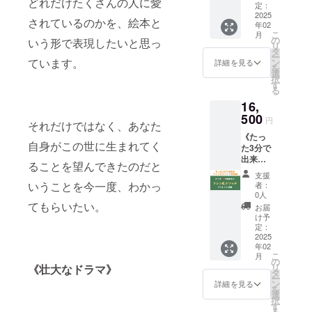
どれだけたくさんの人に愛
賞3回受
あさみ
て、
社：い
定：
めて、
賞 茨城
です。
パート
2025
しだえ
あなた
されているのかを、絵本と
新聞、
年02
どんな
ナシッ
ほん
の人柄
こ
月
読売タ
に隠し
プ、妊
（自費
の
や年齢
いう形で表現したいと思っ
リ
ウン
ても、
活でお
出版）
タ
などを
ー
ニュー
わかっ
悩みの
ています。
ページ
ン
考慮し
詳細を見る
を
ス掲載
てしま
方にカ
数：24
選
て名前
択
【制作
うあな
ウンセ
ページ /
す
からお
る
可能期
たの魅
リング
カラー
名前詞
限】 ク
16,
力。 あ
を行っ
発売日
と似顔
ラウド
なたの
ていま
500
2025年
絵を描
円
それだけではなく、あなた
ファン
コンプ
す [内
1月（予
き下ろ
ディン
《たっ
レック
容] ・オ
定） ◇
します
自身がこの世に生まれてく
グ終了
た3分で
スを魅
ンライ
お名前
サイ
から1年
出来る
力に変
ンで行
ぽえむ
ズ：
ることを望んできたのだと
間
ファン
える似
う60分
につい
136ｍｍ
支援
化メ
顔絵の
のカウ
て ます
いうことを今一度、わかっ
×120ｍ
者：
ソッド
世界を
ンセリ
みんが
0人
ｍ ※ ク
オンラ
てもらいたい。
体験し
ングへ
心をこ
ラウド
お届
イン参
ません
参加期
めて、
け予
ファン
加権》
か？
限中に1
定：
あなた
ディン
[内容]
2025
【制作
回ご参
の人柄
グ実施
年02
・オン
可能期
加いた
や年齢
にあた
こ
月
ライン
間】 ク
だけま
の
などを
り出版
リ
《壮大なドラマ》
で行う
ラウド
す ・参
タ
考慮し
社の許
ー
90分の
ファン
加日程
ン
て名前
詳細を見る
可を得
を
講座へ
ディン
は支援
選
からお
ており
択
参加期
グ終了
者の方
す
名前詞
ます ※
る