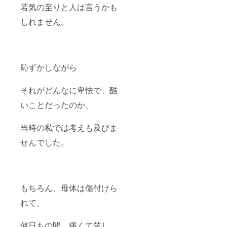
合につ
・セー
若気の至りと人は言うかも
いては
ルスに
ご支援
抵抗が
しれません。
者様に
ある
お願い
【受講
いたし
期限】
ます
クラウ
【イベ
ドファ
恥ずかしながら
ント開
ンディ
催期
ング終
限】 ク
了から1
それがどんなに卑怯で、酷
ラウド
年間 実
ファン
施概
いことだったのか、
ディン
要：90
グ終了
分×1回
から1年
当時の私では考えも及びま
間 ◇ え
ほんに
せんでした。
ついて
サイ
ズ：
148mm
×148m
もちろん、母体は傷付けら
m 正方
形 出版
れて、
社：い
しだえ
ほん
何日もの間、痛くて苦し