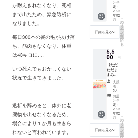
作のコ
タンプ
場合に
け予
めに不
Ⓡとは
します
が耐えきれなくなり、死相
ル（リ
アメン
に仕上
定：
なりま
要な考
ストレ
【イベ
メイク
バーで
2025
げま
す。両
え方を
まで出たため、緊急透析に
スやお
ント開
品にて
年02
SNSの
す。 名
面カ
手放し
悩みの
催期
こ
個体差
月
画像作
刺、手
の
ラー、2
なりました。
て、成
原因と
限】 ク
リ
があり
りを担
紙など
タ
つ折り
功する
なって
ラウド
ー
ます）
当して
いろい
ン
の名
詳細を見る
自分ス
いる
ファン
を
材質：​
くれて
毎日300本の髪の毛が抜け落
ろなも
選
刺、枚
タイル
『信じ
ディン
択
コット
いる、
のに押
す
数の追
を手に
込み』
グ終了
る
ン、シ
ち、筋肉もなくなり、体重
かおり
すだけ
加をご
いれる
を筋肉
から1年
ルク、
5,5
んの夢
で、オ
希望の
きっか
の動き
間 ◇ え
は43キロに…。
リネン
叶ドー
00
リジナ
場合は
け作り
円
で特定
ほんに
色や柄
ルです
リティ
上乗せ
になる
し、眼
ついて
につい
《ただ
[内容]
あふれ
支援
セラ
球筋運
いつ死んでもおかしくない
サイ
て：ペ
ただま
・高野
る素敵
（両面
ピーで
動によ
ズ：
イズ
すみん
かおり
なグッ
カ
状況で生きてきました。
す ◇ ゆ
り解放
148mm
リーや
を応援
オリジ
ズにな
ラー・2
こさん
支援
する、
×148m
花柄、
する》
ナル、
ります
つ折り
者：
プロ
量子力
m 正方
唐草模
ただた
夢叶(ゆ
よ！ [内
5人
の名刺
フィー
学に基
形 出版
様など
だます
めかな)
容] ・オ
は プラ
お届
ル SNS
づいた
社：い
暖色、
みんを
ドール1
リジナ
け予
ス各
起業コ
ストレ
しだえ
寒色を
応援し
透析を辞めると、体外に老
体 ・オ
定：
ル似顔
12,000
ンサル
スマネ
ほん
お選び
てくだ
2025
ンライ
絵スタ
円/ 枚数
タン
ジメン
（自費
いただ
年02
廃物を出せなくなるため、
さる方
ンセッ
ンプ1個
の追加
ト・
ト・代
こ
出版）
月
けます
向けの
ション
の
・国内
100枚に
ハッ
替療法
リ
場合により１か月も生きら
ページ
【ブラ
リター
60分に1
タ
送料込
つき
ピーマ
です。
ー
数：24
ンディ
ンです
回ご参
ン
み ※顔
詳細を見る
1200
インド
れないと言われています。
ストレ
を
ページ /
ング撮
[内容]
加いた
選
写真を
円）を
コー
スの元
択
カラー
影会へ