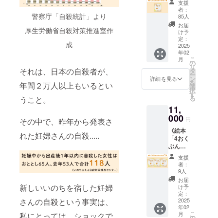
なたの
ついて
支援
30日お
参加期
くれる
ち」 1
開のリ
なりた
者：
・おお
時間を
限】
システ
冊購
ンクを
警察庁「自殺統計」より
85人
い理想
よその
いただ
2025年
ム
入》 [内
お送り
の姿を
お届
本体サ
く場合
8月末ま
（Syste
厚生労働省自殺対策推進室作
容] ・絵
いたし
け予
伺いな
イズ
がござ
で
m）で
本を1冊
ます
定：
がら作
38.3×38
います
成
す。 ※
お届け
2025
（一般
るオリ
.3×65.9
ことを
都内で
年02
します
公開は
ジナル
mm ・
ご了承
こ
月
もご希
・国内
お控え
の
ドール
印面
くださ
リ
望の方
送料込
くださ
それは、日本の自殺者が、
タ
です。
20mm
い ◇名
ー
はリ
み ◇ え
い） ◇
ン
詳細を見る
お迎え
四方
刺のサ
を
モート
年間２万人以上もいるとい
ほんに
動画に
選
した方
（20m
イズに
択
対応も
ついて
ついて
す
から
m四方
ついて
る
うこと。
可能で
サイ
長さ：3
「夢が
に収ま
・横
す（時
11,
ズ：
分くら
叶っ
る似顔
55mm×
期はご
148mm
000
い 送り
た」と
円
絵のス
その中で、昨年から発表さ
縦
相談の
×148m
方：リ
ご連絡
タンプ
91mm
うえ決
《絵本
m 正方
ンクを
をいた
れた妊婦さんの自殺.....
を作れ
もしく
定させ
「4おく
形 出版
メッ
だいて
ます）
は縦
てくだ
ぶんの1
社：い
セージ
います♪
インク
55mm×
さい。
のいの
しだえ
で送付
オンラ
支援
の色
横
対面
ち」3冊
ほん
【動画
者：
イン
黒、
91mm
セッ
購入》
（自費
の公開
9人
セッ
赤、藍
になり
ション
[内容]
出版）
期間】
お届
ション
色、
ます ※
の方が
・絵本
ページ
新しいいのちを宿した妊婦
クラウ
け予
60分に
緑、朱
これ以
早めに
を3冊お
数：24
定：
ドファ
ご参加
色、紫
外のサ
ご案内
届けし
2025
さんの自殺という事実は、
ページ /
ンディ
いただ
◇あさ
イズに
年02
できま
ます ・
カラー
ング終
いて制
みんプ
こ
ついて
月
私にとっては、ショックで
す。）
国内送
発売日
の
了日か