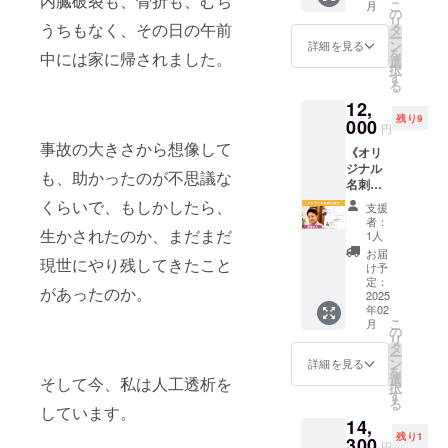
内臓破裂も、骨折も、むち
ンディ
こ
ンディ
月
場合が
さんの
公序良
市で
の
※ 画像
関東以
い。 [内
セージ
ング実
リ
ング実
ありま
オンラ
うちもなく、その日の午前
俗に反
す。詳
タ
はイ
外は別
容] ・
にてご
施にあ
ー
施にあ
す）
インセ
する挑
細な場
ン
メージ
途で交
zoomを
詳細を見る
相談さ
たり出
を
たり出
中には家に帰されました。
ラピー
戦、
所は支
選
です
通費を
使った
せてく
版社の
択
版社の
です [内
ネット
援者の
す
（外観
実費で
60分の
ださい
許可を
る
許可を
容] ・
ワーク
方に
や仕様
いただ
オンラ
◇撮影
得てお
得てお
12,
「理想
ビジネ
メッ
は変更
きます
インコ
会につ
ります
ります
残り9
実現化
000
ス、反
セージ
になる
・イベ
ンサル
いて 所
円
※ 画像
※ 画像
セラ
社等に
いたし
場合が
ントは
になり
要時
事故の大きさから想像して
はイ
はイ
《オリ
ピー」
関係す
ます）
ありま
90分ま
ます ・
間：2時
メージ
メージ
ジナル
セラ
る挑
※ご希望
す） ◇
でにな
1回60分
も、助かったのが不思議な
間 日
です
です
名刺の
ピーに1
戦、及
の曜日
お名前
ります
×毎月2
時：
（外観
（外観
制作》
回ご参
くらいで、もしかしたら、
びそれ
や時間
ぽえむ
（リ
回を6か
「10:00
支援
や仕様
や仕様
絵本制
加いた
に関わ
帯をお
につい
ターン
月間行
者：
から
は変更
は変更
作で絵
生かされたのか、まだまだ
だけま
る方の
伺いし
1人
て ます
費用に
います
12:00」
になる
になる
とデザ
す ・
サポー
ながら
みんが
含まれ
（開始
お届
「14:00
場合が
現世にやり残してきたこと
場合が
インを
zoomを
トはで
日程を
け予
心をこ
ます ）
時期は
から
ありま
ありま
お願い
使った
定：
きませ
調整さ
めて、
・会場
ご相談
16:00」
す）
があったのか。
す）
してい
2025
90分の
ん。後
せて頂
あなた
費用は
くださ
からご
【コラ
年02
る、デ
オンラ
日わ
きま
の人柄
別途ご
い） ※
希望を
ボライ
こ
月
ザイン
インセ
の
かった
す。 ※
や年齢
負担く
支援者
選択し
ブ実施
リ
事務所
ラピー
タ
場合は
当方の
などを
ださい
の方に
てくだ
期限】
ー
キダキ
になり
ン
サポー
セッ
詳細を見る
考慮し
・入場
zoomの
さい。
2026年
を
カク代
ます ※
選
トを取
ション
そして今、私は人工透析を
て名前
費用は
アドレ
日程は
1月末ま
択
表の喜
支援者
す
りやめ
ルーム
からお
主催者
スをお
参加者
で
る
田さん
しています。
の方に
る場合
以外で
名前詞
様がご
送りい
のみな
14,
にオリ
zoomの
があり
のセッ
と似顔
自由に
たしま
さんの
残り1
ジナル
300
アドレ
ます。
ション
絵を描
設定く
す ※ご
円
予定を