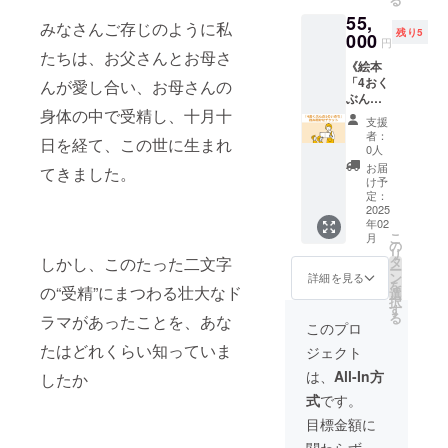
限中に1
から1年
と調整
と似顔
画像は
55,
回ご参
間
して決
絵を描
みなさんご存じのように私
イメー
残り5
加いた
000
定させ
き下ろ
ジです
円
だけま
ていた
たちは、お父さんとお母さ
します
（外観
《絵本
す ・開
だきま
サイ
や仕様
「4おく
んが愛し合い、お母さんの
催日程
す ・オ
ズ：
は変更
ぶんの1
を支援
ンライ
136ｍｍ
になる
身体の中で受精し、十月十
のいの
者の方
ンツー
×120ｍ
場合が
支援
ち」読
と調整
ルは
ｍ ※ ク
者：
ありま
日を経て、この世に生まれ
み聞か
して決
zoomを
0人
ラウド
す）
せチ
定させ
使用し
ファン
お届
てきました。
ケッ
ていた
ます。
け予
ディン
ト》 ま
だきま
定：
支援者
グ実施
すみん
2025
す ・オ
の方へ
にあた
年02
が「4お
ンライ
zoomの
り出版
こ
月
くぶん
ンツー
の
リンク
社の許
リ
の1のい
ルは
しかし、このたった二文字
タ
をお送
可を得
ー
のち」
zoomを
ン
りいた
詳細を見る
ており
を
の“受精”にまつわる壮大なド
の読み
使用し
選
します
ます ※
択
聞かせ
ます。
す
◇ 「胎
画像は
る
ラマがあったことを、あな
を行い
支援者
内記憶
このプロ
イメー
ます [内
の方へ
カウン
ジです
たはどれくらい知っていま
ジェクト
容] ・わ
zoomの
セリン
（外観
たしが
リンク
グ」に
は、
All-In方
や仕様
したか
絵本の
をお送
ついて
は変更
式
です。
読み聞
りいた
わたし
になる
かせイ
します
の経験
目標金額に
場合が
ベント
※グルー
と胎内
ありま
関わらず、