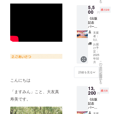
る
様がご
ウド
でます
5,5
参加で
ファン
みんが
残り20
きます
00
ディン
安納芋
円
[内容]
グの立
を購入
《出版
・場所
ち上げ
いたし
記念
は参加
や相談
ます ※
パー
者の方
をオン
直接の
ティー
にご連
ライン
差し入
支援
協賛権
絡いた
で行え
れは受
者：
》 2月
します
ます ・
0人
付られ
23日
・絵本
ページ
ません
お届
（日) 東
をサイ
作成、
け予
◇安納
京で開
ン入り
定：
リター
芋につ
催する
2025
で1冊お
ン案の
いて ・
年02
絵本出
届けし
サポー
スー
こ
月
版記念
ます
の
トをし
パーや
リ
パー
（国内
タ
てもら
ECサイ
ー
ティー
送料込
ン
えます
詳細を見る
トで購
を
イベン
み） ・
選
・クラ
入いた
択
トであ
こんにちは
コース
す
ウド
します
る
なたの
料理の
ファン
・安納
13,
サービ
飲食代
ディン
芋の重
「ますみん」こと、大友真
残り5
スのチ
200
は込み
グ開始
さのめ
円
ラシを
になり
から終
やす
寿美です。
《出版
折り込
ます ・
了まで
100g（
記念
みもい
会場へ
伴走サ
送料込
パー
ただけ
の交通
ポート
み） ・
ティー
ます 当
費は各
を受け
産地
支援