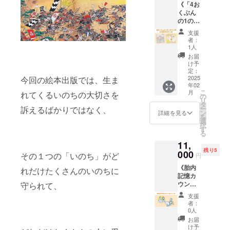
ズや重
表れま
《「4お
料込み
版社の
さは異
す。
くぶん
◇ えほ
許可を
なりま
目、
の1のい
んにつ
得てお
す ※制
鼻、口
のち」3
いて サ
ります
支援
作期間
の特徴
冊と
イズ：
※ 画像
者：
1体につ
などで
「お名
148mm
はイ
1人
き1ヶ月
性格や
前ぽえ
×148m
メージ
お届
目安 ◇
気質が
む」》
m 正方
です
け予
プロ
わかる
[内容]
形 出版
定：
（外観
フィー
人相
・絵本
2025
今回の絵本出版では、生ま
社：い
や仕様
ル ドー
学。 そ
年02
を3冊お
しだえ
は変更
こ
ル作り
月
れてくるいのちの大切さを
の人相
届けし
ほん
の
になる
リ
24年
学に似
ます ・
（自費
タ
場合が
訴えるばかりではなく、
ー
ドール
顔絵師
お名前
出版）
ン
ありま
詳細を見る
を
オー
の観察
ぽえむ1
ページ
選
す）
択
ダー販
眼を組
枚をお
数：24
す
る
売・講
み合わ
届けし
ページ /
師 ☆受
せ、あ
11,
ます ・
カラー
賞歴☆
なたの
残り5
国内送
000
発売日
その１つの「いのち」がど
円
ラガ
顔に秘
料込み
2025年
ディア
められ
《胎内
◇ えほ
れだけたくさんのいのちに
1月（予
ン＆ア
た長
記憶カ
んにつ
定） ◇
ンディ
所、強
ウンセ
守られて、
いて サ
お名前
ドール
みを発
リング
イズ：
ぽえむ
支援
部門3回
見する
オンラ
148mm
につい
者：
受賞 ユ
魅力発
イン参
×148m
て ます
0人
ザワヤ
見似顔
加権》
m 正方
みんが
お届
創作大
絵師の
子育
形 出版
心をこ
け予