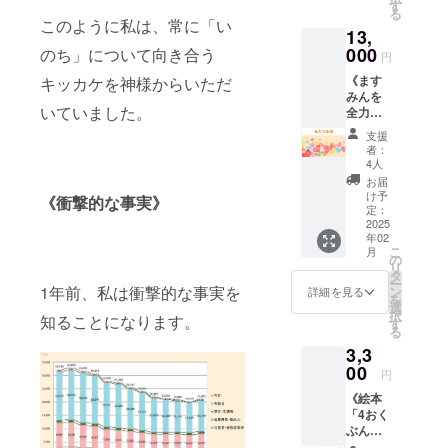
・御礼
だけま
す
送って
お願い
チ。 エ
となっ
る
発売日
の参加
のメッ
す ・国
いただ
このように私は、常に「い
いたし
ステ
てい
2025年
期限】
13,
セージ
内送料
いてオ
ます
ティ
る、こ
1月（予
クラウ
をお送
000
込みに
のち」について向き合う
リジナ
（ご不
円
シャン
うあら
定） ※
ドファ
りいた
なりま
ルのス
明な点
10年、
ねばな
クラウ
ンディ
《ます
キッカケを神様からいただ
します
す ※支
タンプ
は事前
営業職
らない
ドファ
ング終
みんを
援者の
を作り
にお問
10年で
という
ンディ
いていました。
了から1
全力で
方に
ます ※
い合わ
お悩み
概念を
ング実
年
応援す
zoomを
メー
せくだ
支援
解決や
解放し
施にあ
る》 た
お送り
ル、
者：
さい）
サポー
（Relea
たり出
だただ
いたし
4人
SNSに
※制作に
トに従
se）、
版社の
ますみ
ます ※
て顔写
お届
あたっ
事 。
自分の
許可を
んを全
ご希望
け予
真を
て、喜
《衝撃的な事実》
カード
内面へ
得てお
力で応
定：
の曜日
送って
田さん
コーチ
の気づ
ります
援して
2025
や時間
いただ
から
ング認
きが起
※ 画像
年02
くださ
帯をお
きま
メール
定コー
こ
き
月
はイ
る方 向
の
伺いし
す。下
でご連
チ。 資
リ
（Awak
メージ
けのリ
タ
ながら
絵を確
絡して
格：ラ
ー
ening）
です
ターン
1年前、私は衝撃的な事実を
ン
日程を
詳細を見る
認して
もら
イフ
を
、才能
（外観
です [内
選
調整を
いただ
い、ヒ
ページ
択
開花し
や仕様
知ることになります。
容] ・御
す
させて
きOKな
アリン
ズ認定
る
てい
は変更
礼の
いただ
ら印面
グシー
コー
く、生
になる
3,3
メッ
きます
を制作
トに記
チ、カ
きなが
場合が
セージ
00
◇夢叶
します
円
入して
ラーセ
らにし
ありま
動画を
(ゆめか
◇スタ
いただ
ラピス
て生ま
す）
《絵本
お送り
な)ドー
ンプの
きます
ト
れ変わ
「4おく
いたし
ルにつ
サイズ
※制作に
【セッ
るチャ
ぶんの1
ます ・
いて あ
や色に
は20～
ション
ンスを
のいの
限定公