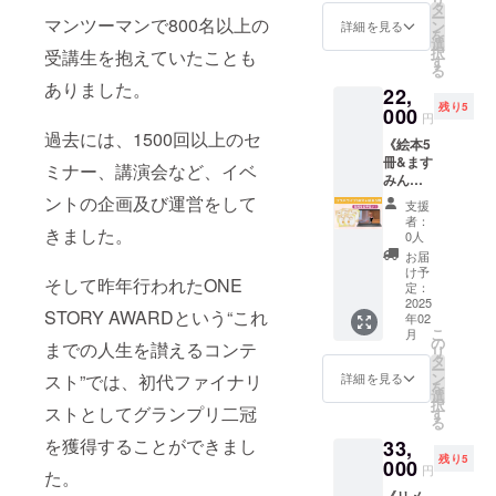
などを
いただ
タ
かせや
（詳細
ポート
ー
お話し
マンツーマンで800名以上の
けます
ン
催し物
詳細を見る
は支援
をする
を
ましょ
[内容]
選
を予定
者の方
プロ
択
受講生を抱えていたことも
う [内
・場所
す
してい
にご連
ジェク
る
容] ・ラ
は参加
ます ・
絡いた
トは1つ
ありました。
22,
ンチ会
者の方
協賛い
しま
までな
残り5
に1回ご
000
にご連
ただい
す） ※
円
ります
参加で
絡いた
たご支
画像の
過去には、1500回以上のセ
※伴走を
《絵本5
きます
します
援者の
メ
行える
冊&ます
（時間
・絵本
お名前
ミナー、講演会など、イベ
ニュー
のはご
みんコ
は12:00
をサイ
と原稿
はイ
支援様
ラボラ
から
ントの企画及び運営をして
ン入り
400文字
メージ
支援
がプロ
イブ60
14:00を
で1冊お
1枚分を
者：
です ◇
ジェク
分》 コ
きました。
予定）
届けし
0人
代読い
えほん
トオー
ツコツ
・日程
ます
たしま
お届
につい
ナーと
続けて
は参加
（国内
け予
す（PR
て サイ
してで
そして昨年行われたONE
きた
者のみ
定：
送料込
にお役
ズ：
立ち上
Facebo
2025
なさん
み） ・
立てく
148mm
げるク
STORY AWARDという“これ
年02
okのラ
と調整
コース
ださ
×148m
ラウド
こ
月
イブ配
させて
の
料理の
い） ・
までの人生を讃えるコンテ
m 正方
ファン
リ
信も気
いただ
タ
飲食代
あなた
形 出版
ディン
ー
づけば5
きます
ン
は込み
詳細を見る
スト”では、初代ファイナリ
のサー
社：い
グのみ
を
年目。
（日程
選
になり
ビスや
しだえ
になり
択
これま
ストとしてグランプリ二冠
が合わ
す
ます ・
商品の
ほん
ます ◇
る
でいろ
ない方
会場へ
チラシ
（自費
伴走サ
を獲得することができまし
33,
いろな
は、わ
の交通
A4サイ
出版）
ポート
残り5
方とコ
000
たしと
費は各
ズ1枚ま
円
ページ
の内容
た。
ラボラ
サシで
自でご
でを、
数：24
・メー
《リメ