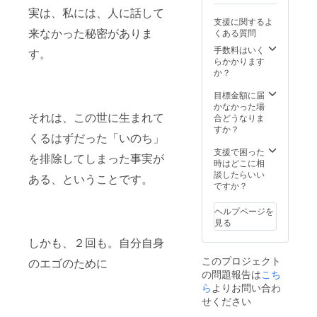
聞かせ
ケー
要：60
実は、私には、人に話して
イベン
ション
分×1回
支援に関するよ
トは90
スキル
来なかった秘密がありま
くある質問
分まで
になり
になり
ます こ
手数料はいく
す。
ます
んなお
らかかります
（リ
悩みを
か？
ターン
かかえ
費用に
ている
目標金額に届
含まれ
方にお
かなかった場
ます ）
それは、この世に生まれて
すすめ
合どうなりま
※日時の
です ・
すか？
くるはずだった「いのち」
詳細は
集客が
メー
上手く
支援で困った
を排除してしまった事実が
ル、
いかな
時はどこに相
メッ
い ・
談したらいい
ある、ということです。
セージ
SNSで
ですか？
にてご
ファン
相談さ
化が難
ヘルプページを
せてく
しい ・
見る
ださい
思うよ
※読み聞
しかも、２回も。自分自身
うに商
かせ場
品が売
このプロジェクト
のエゴのために
所の確
れない
の問題報告は
保や許
こち
・ビジ
可取り
ネスの
ら
よりお問い合わ
等が必
中で壁
せください
要な場
がある