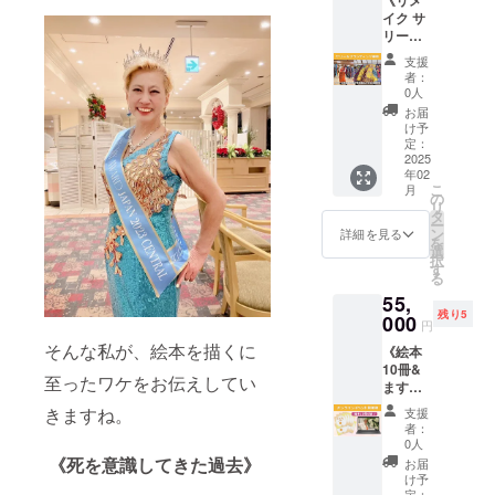
イブを
ランチ
負担く
参加者
ページ /
ルや
イク サ
実施し
会をし
ださい
の方へ
カラー
チャッ
リーの
てきま
ましょ
・当日
お渡し
発売日
トによ
ブラン
した。
う♪）
は絵本
する配
支援
2025年
るクラ
ディン
次はあ
・絵本
の読み
者：
布物に
1月（予
ウド
グ撮影
なたと
を1冊お
0人
聞かせ
折り込
定） ※
ファン
チケッ
コラボ
届けし
や催し
お届
みいた
クラウ
ディン
ト》
させて
ます ・
け予
物を予
だけま
ドファ
グの相
たった1
くださ
定：
ランチ
定して
す ※原
ンディ
談 ・オ
枚の布
2025
い！！
代は込
います
稿やチ
ング実
ンライ
年02
でなん
あなた
みにな
・最大
ラシを
施にあ
こ
ンミー
月
と無限
を深堀
の
ります
で5分間
ご用意
たり出
リ
ティン
スタイ
するコ
タ
・会場
登壇い
くださ
版社の
ー
グ
リング
ラボラ
ン
への交
詳細を見る
ただけ
い ※チ
許可を
を
（Googl
が出来
イブ配
選
通費は
ます ・
ラシは
得てお
択
eMeet
るとい
信を行
す
各自で
サービ
当日の
ります
る
を使用
う、め
いま
ご負担
スや商
開催前
※ 画像
しま
55,
ちゃく
す！PR
くださ
品のチ
にご持
はイ
す） ・
残り5
ちゃコ
000
にお役
い ※詳
ラシ A4
円
参くだ
メージ
応援コ
スパ
立てく
細は
サイズ1
さい
です
そんな私が、絵本を描くに
ミュニ
《絵本
で、お
ださ
メー
枚まで
（郵送
（外観
ティの
10冊&
しゃれ
い！ [内
ル、
を、参
も可で
至ったワケをお伝えしてい
や仕様
立ち上
ますみ
で、か
容] ・60
メッ
加者の
す。指
は変更
げのア
んとオ
わい
分のコ
セージ
きますね。
方へお
支援
定する
になる
ドバイ
ンライ
い、リ
ラボラ
にてご
者：
渡しす
場所に
場合が
ス ※ 相
ンイベ
メイク
イブを1
0人
相談さ
る配布
パー
ありま
談や
ント開
サ
回行い
《死を意識してきた過去》
せてく
お届
物に折
ティー
す）
ミー
催》 ま
リー。
ます ・
け予
ださい
り込み
の1週間
ティン
すみん
そんな
定：