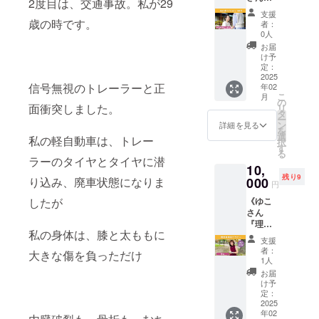
2度目は、交通事故。私が29
せんの
クラウ
メ
（自費
ディン
RASⓇ
イズ：
いただ
集いた
ていた
で予め
ドファ
支援
ニュー
出版）
グの持
セッ
148mm
けます
しま
歳の時です。
だきま
ご了承
者：
ンディ
はイ
ページ
つ不思
ション
×148m
・読み
す。
す（複
0人
くださ
ング実
メージ
数：24
議な力
60分》
m 正方
聞かせ
テーマ
数の日
い。 ◇
お届
施にあ
です ◇
ページ /
に魅了
[内容]
形 出版
やトー
はライ
程を出
け予
えほん
たり出
えほん
カラー
され、
・対面
社：い
クなど
ブ発信
定：
させて
につい
版社の
につい
発売日
挑戦者
で行う
2025
しだえ
内容は
につい
いただ
て サイ
許可を
て サイ
2025年
信号無視のトレーラーと正
年02
の願望
「感情
ほん
ご相談
て、
きま
ズ：
得てお
ズ：
こ
1月（予
月
達成サ
ストレ
（自費
くださ
SNS集
の
す） ・
148mm
ります
面衝突しました。
148mm
リ
定） ※
ポート
ス解放
出版）
い ・絵
客方
タ
撮影し
×148m
※ 画像
×148m
ー
クラウ
するよ
セッ
ページ
本を20
法、営
ン
た写真
詳細を見る
m 正方
はイ
m 正方
を
ドファ
うにな
ション
数：24
冊お届
業ノウ
選
は後日
形 出版
私の軽自動車は、トレー
メージ
形 出版
択
ンディ
る。累
RASⓇ
ページ /
けしま
ハウ、
す
データ
社：い
です
社：い
る
ング実
計サ
＜ラス
カラー
す ・関
売上
ラーのタイヤとタイヤに潜
でお渡
しだえ
（外観
しだえ
施にあ
10,
ポート
＞」60
発売日
東は交
アッ
しいた
ほん
や仕様
ほん
たり出
残り9
実績は1
分 ・オ
り込み、廃車状態になりま
000
2025年
通費込
プ、お
します
（自費
円
は変更
（自費
版社の
億円
フライ
1月（予
で伺い
名前ポ
・会場
出版）
になる
出版）
許可を
したが
《ゆこ
超。子
ンの場
定） ※
ます
エムに
への交
ページ
場合が
ページ
得てお
さん
どもや
合は当
クラウ
（東
ついて
通費は
数：24
ありま
数：24
ります
『理想
社会貢
方の
ドファ
京、千
になり
各自で
ページ /
す）
ページ /
私の身体は、膝と太ももに
※ 画像
実現化
献につ
セッ
ンディ
葉、神
ます気
ご負担
カラー
支援
【ラン
カラー
はイ
セラ
ながる
ション
ング実
奈川、
になる
くださ
者：
発売日
大きな傷を負っただけ
チ会 開
発売日
メージ
ピー』
挑戦が
ルーム
施にあ
埼玉、
テーマ
1人
い ※日
2025年
催期
2025年
です
》 絵本
得意分
にて行
たり出
茨城
をオプ
時の詳
お届
1月（予
限】
1月（予
（外観
制作の
野で
います
版社の
県、栃
ション
け予
細は
定） ※
2025年
定） ※
や仕様
コアメ
す。 ☆
（場所
定：
許可を
木県、
欄より
メー
クラウ
12月末
クラウ
は変更
ンバー
2025
ご注意
は東京
得てお
群馬
ご選択
ル、
ドファ
まで
ドファ
になる
年02
のゆこ
事項 ※
都多摩
ります
県） ・
くださ
メッ