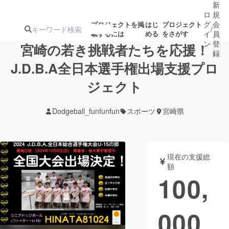
新
ロ
規
グ
会
プロジェクトを掲
はじ
プロジェクト
/
載するには
める
をさがす
イ
員
ン
登
宮崎の若き挑戦者たちを応援！
録
J.D.B.A全日本選手権出場支援プロ
ジェクト
人気のプロ
注目のリ
注目の新着プロ
募集終了が近いプ
もうすぐ公開
ジェクト
ターン
ジェクト
ロジェクト
されます
Dodgeball_funfunfun
スポーツ
宮崎県
アート・写真
音楽
現在の支援総
テクノロジー・ガジェット
ゲーム・サ
額
100,
映像・映画
書籍・雑誌
000
ビジネス・起業
チャレンジ