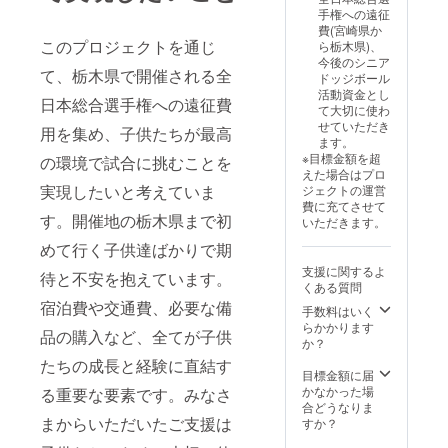
手権への遠征
費(宮崎県か
このプロジェクトを通じ
ら栃木県)、
今後のシニア
て、栃木県で開催される全
ドッジボール
活動資金とし
日本総合選手権への遠征費
て大切に使わ
せていただき
用を集め、子供たちが最高
ます。
※目標金額を超
の環境で試合に挑むことを
えた場合はプロ
実現したいと考えていま
ジェクトの運営
費に充てさせて
す。開催地の栃木県まで初
いただきます。
めて行く子供達ばかりで期
支援に関するよ
待と不安を抱えています。
くある質問
宿泊費や交通費、必要な備
手数料はいく
らかかります
品の購入など、全てが子供
か？
たちの成長と経験に直結す
目標金額に届
かなかった場
る重要な要素です。みなさ
合どうなりま
まからいただいたご支援は
すか？