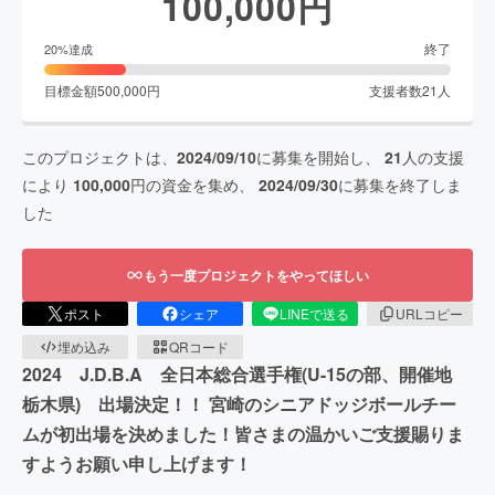
100,000
円
終了
20
%達成
目標金額
500,000
円
支援者数
21
人
このプロジェクトは、
2024/09/10
に募集を開始し、
21
人の支援
により
100,000
円の資金を集め、
2024/09/30
に募集を終了しま
した
もう一度プロジェクトをやってほしい
ポスト
シェア
LINEで送る
URLコピー
埋め込み
QRコード
2024 J.D.B.A 全日本総合選手権(U-15の部、開催地
栃木県) 出場決定！！ 宮崎のシニアドッジボールチー
ムが初出場を決めました！皆さまの温かいご支援賜りま
すようお願い申し上げます！