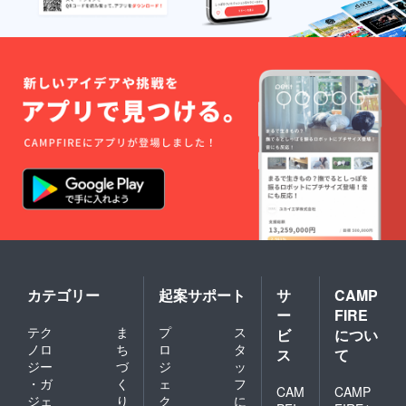
カテゴリー
起案サポート
サ
CAMP
ー
FIRE
テク
ま
プ
ス
ビ
につい
ノロ
ち
ロ
タ
ス
て
ジー
づ
ジ
ッ
・ガ
く
ェ
フ
CAM
CAMP
ジェ
り
ク
に