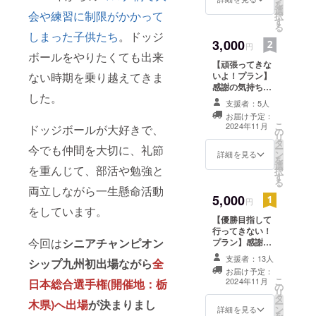
を
選
ターンと同じ内
会や練習に制限がかかって
択
す
容になります。
る
しまった子供たち
。ドッジ
3,000
円
ボールをやりたくても出来
【頑張ってきな
ない時期を乗り越えてきま
いよ！プラン】
感謝の気持ちを
した。
込めて、大会報
支援者：5人
告＆お礼のメッ
お届け予定：
セージをお送り
こ
2024年11月
ドッジボールが大好きで、
の
します。 ※ この
リ
タ
リターンは1,000
今でも仲間を大切に、礼節
ー
ン
円、5,000円のリ
詳細を見る
を
選
ターンと同じ内
を重んじて、部活や勉強と
択
す
容になります。
る
両立しながら一生懸命活動
5,000
円
をしています。
【優勝目指して
行ってきない！
今回は
シニアチャンピオン
プラン】感謝の
気持ちを込め
支援者：13人
シップ
九州初出場ながら
全
て、大会報告＆
お届け予定：
御礼メッセージ
こ
2024年11月
日本総合選手権(開催地：栃
の
をお送りしま
リ
タ
す。 ※ このリ
木県)へ出場
が決まりまし
ー
ン
ターンは1,000
詳細を見る
を