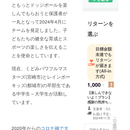
ともっとドッジボールを楽
しんでもらおうと保護者が
一丸となって2024年4月に
リターンを
チームを発足しました。子
選ぶ
どもたちの健全な育成とス
ポーツの楽しさを伝えるこ
目標金額
未達でも
とを使命としています。
リターン
が届きま
現在、くどみパワフルマス
す
(All-in
ターズ(宮崎市)とレインボー
方式)
1,000
キッズ(都城市)の卒部生であ
円
【楽しんできな
る中学生～大学生が活動し
いよ！プラン】
ています。
感謝の気持ちを
込めて、大会報
支援者：3人
告＆お礼のメッ
お届け予定：
セージをお送り
こ
2024年11月
の
します。 ※ この
リ
タ
リターンは3,000
ー
2020年からの
コロナ禍で大
ン
円、5,000円のリ
詳細を見る