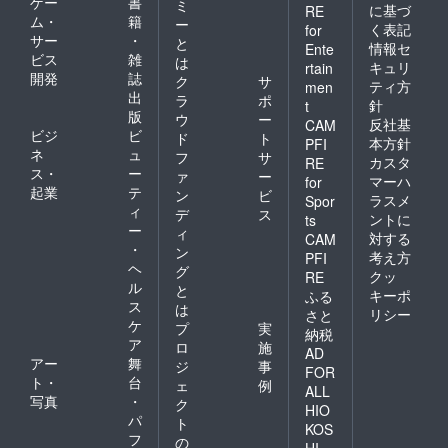
ゲー
書
ミ
に基づ
RE
ム・
籍
ー
く表記
for
サー
・
と
情報セ
Ente
ビス
雑
は
キュリ
rtain
開発
誌
ク
サ
ティ方
men
出
ラ
ポ
針
t
版
ウ
ー
反社基
CAM
ビジ
ビ
ド
ト
本方針
PFI
ネ
ュ
フ
サ
カスタ
RE
ス・
ー
ァ
ー
マーハ
for
起業
テ
ン
ビ
ラスメ
Spor
ィ
デ
ス
ントに
ts
ー
ィ
対する
CAM
・
ン
考え方
PFI
ヘ
グ
クッ
RE
ル
と
キーポ
ふる
ス
は
リシー
さと
ケ
プ
実
納税
ア
ロ
施
AD
アー
舞
ジ
事
FOR
ト・
台
ェ
例
ALL
写真
・
ク
HIO
パ
ト
KOS
フ
の