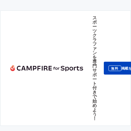
ス
ポ
ー
ツ
ク
ラ
フ
ァ
ン
を
専
門
掲載
無料
サ
ポ
ー
ト
付
き
で
始
め
よ
う
！