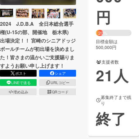
円
まちづくり・地域活性化
2024 J.D.B.A 全日本総合選手
CAMPFIRE for Social Good
CAMPFIRE Creation
権(U-15の部、開催地 栃木県)
20%
CAMPFIREふるさと納税
machi-ya
コミュニティ
出場決定！！ 宮崎のシニアドッジ
目標金額は
500,000円
ボールチームが初出場を決めまし
た！皆さまの温かいご支援賜りま
支援者数
すようお願い申し上げます！
21
人
ポスト
シェア
LINEで送る
URLコピー
埋め込み
QRコード
募集終了まで残
り
終了