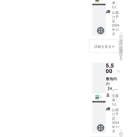
COFFE
者：
E】にて
0人
ご利用
お届
いただ
け予
けるカ
定：
フェチ
2024
年11
ケット
こ
月
500円 ×
の
リ
7枚。
タ
ー
カフェ
ン
詳細を見る
を
チケッ
選
択
ト有効
す
る
期限：
5,5
2025年
10月31
00
円
日 ▼カ
敷地内
フェチ
の
ケット
【H_N
ご利用
NTO
上のお
支援
COFFE
願い ️本
者：
E】にて
券は
0人
ご利用
H_NNT
お届
いただ
O
け予
けるカ
COFFE
定：
フェチ
2024
Eのメ
年11
ケット
ニュー
こ
月
500円 ×
が対象
の
リ