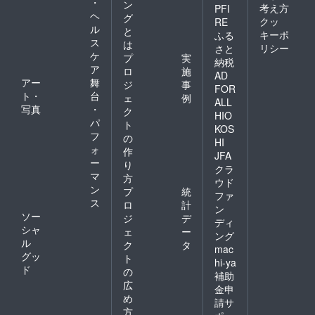
・
用方法
土曜
ン
考え方
PFI
地獄温
日、祝
ヘ
グ
クッ
RE
泉を代
日前
ル
と
キーポ
ふる
表する
日、お
ス
は
リシー
さと
源泉
盆期間
ケ
プ
実
「すず
(8/9〜
納税
ア
ロ
施
めの
8/16)、
AD
アー
舞
湯」の
年末
ジ
事
FOR
生まれ
年始
ト・
台
ェ
例
ALL
たての
(12/28
写真
・
ク
HIO
温泉水
〜1/3)、
パ
ト
を仕込
GW期間
KOS
フ
の
み水と
(4/28〜
HI
ォ
して使
5/5)はご
作
JFA
用、南
利用い
ー
り
クラ
阿蘇生
ただけ
マ
方
ウド
まれの
ませ
ン
プ
統
手作り
ん。 ↓
ファ
ス
ロ
計
石鹸。
オリジ
ン
ソー
殺菌作
ナル石
ジ
デ
ディ
用のあ
鹸の使
シャ
ェ
ー
ング
る御湯
用方法
ル
ク
タ
mac
はお肌
地獄温
グッ
ト
hi-ya
の調子
泉を代
ド
の
を整
表する
補助
広
え、古
源泉
金申
い角質
「すず
め
請サ
を除去
めの
方