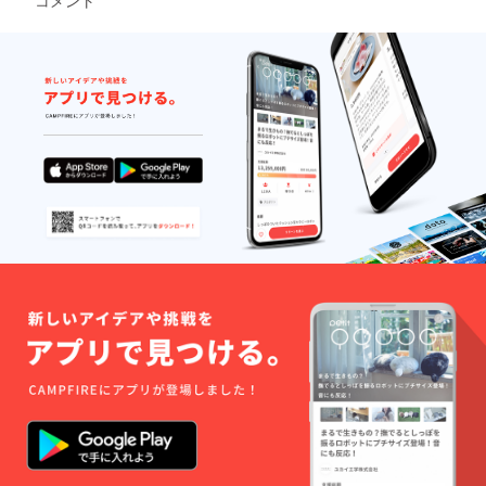
コメント
ペー
期限：
水、水
ジ、
2025年
酸化
または
10月31
Na、カ
お電話
日 カ
オリ
でご予
フェチ
ン、
約頂い
ケット
泥、重
た場合
有効期
曹 オリ
にご利
限：
ジナル
用いた
2025年
石鹸サ
だけま
10月31
イズ：
す。
日 ▼宿
横
※御食事
泊券利
8.8cm ×
コース
用上の
縦6cm
の飲料
お願い ️
カフェ
は対象
本券は
チケッ
外とな
御宿泊
ト有効
ります
と御食
期限：
のでご
事コー
2025年
注意く
スに青
10月31
ださ
風荘
日
い。 ️ご
ホーム
利用の
ペー
際は本
ジ、
券を受
または
付にお
お電話
渡しく
でご予
ださ
約頂い
い、な
た場合