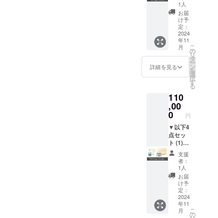
(2)
回利用
用のあ
1人
はでき
【H_N
日から1
る御湯
ませ
お届
NTO
年間有
は、お
け予
ん。 ️有
COFFE
効 カ
定：
肌の調
効期限
E】専用
2024
フェチ
子を整
切れの
年11
カフェ
ケット
え、古
本券は
こ
月
チケッ
有効期
の
い角質
ご利用
リ
ト4枚
限：
タ
を除去
いただ
ー
(3)オリ
2025年
ン
して皮
詳細を見る
けませ
を
ジナル
10月31
選
膚のリ
ん。 ️本
択
石鹸1個
日 ▼カ
す
フレッ
券を盗
る
(4)バス
フェチ
シュの
難、紛
110
タオル1
ケット
お手伝
失され
枚 ▼当
,00
ご利用
いをし
た場合
旅館宿
上のお
0
ます。
の責任
円
泊券に
願い ️本
また、
は負い
関して
▼以下4
券は
泥の部
かねま
・宿泊
点セッ
H_NNT
分は汚
す。
可能日
ト (1)当
O
れを吸
数：1泊
旅館宿
COFFE
着して
支援
2日 ・1
泊券10
Eのメ
くれる
者：
支援に
枚 (2)
ニュー
ので、
1人
対する
【H_N
が対象
しっか
お届
宿泊可
NTO
となり
りとし
け予
能人
COFFE
ます。
定：
た泡立
数：1名
E】専用
2024
青風
ちで
年11
程度ま
カフェ
荘では
すっき
こ
月
で宿泊
チケッ
ご利用
の
りさっ