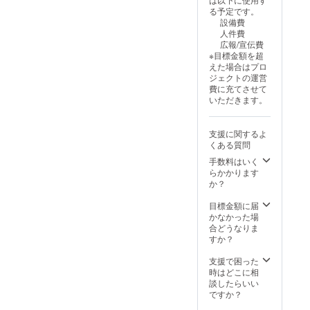
きくだ
ン：朝
本券は
ご利用
る予定です。
さい。
食付き
ご利用
いただ
設備費
※旅行予
▼ご予
いただ
けませ
人件費
約サイ
約に関
けませ
んので
広報/宣伝費
トから
して ご
ん。 ️本
ご注意
※目標金額を超
のご予
予約は
券を盗
くださ
えた場合はプロ
約は当
お電
難、紛
い。 ️ご
ジェクトの運営
旅館宿
話、ま
失され
利用の
費に充てさせて
泊券の
たは当
た場合
際は本
いただきます。
対象外
旅館HP
の責任
券を受
となり
から
は負い
付にお
ます、
承って
かねま
渡しく
支援に関するよ
※こちら
おりま
す。
ださ
くある質問
のクラ
す。 上
い。
ウド
記いず
手数料はいく
なお、
ファン
れかに
らかかります
お釣り
ディン
て、リ
か？
は出ま
グの
ターン
せんの
ページ
品の到
目標金額に届
でご注
からの
着後に
かなかった場
意くだ
ご予約
お手続
合どうなりま
さい。 ️
は 承っ
きくだ
すか？
本券は
ており
さい。
現金と
ませ
※旅行予
支援で困った
の交換
ん。
約サイ
時はどこに相
はでき
TEL：
トから
談したらいい
ませ
0967-
のご予
ですか？
ん。 ️有
67-
約は当
効期限