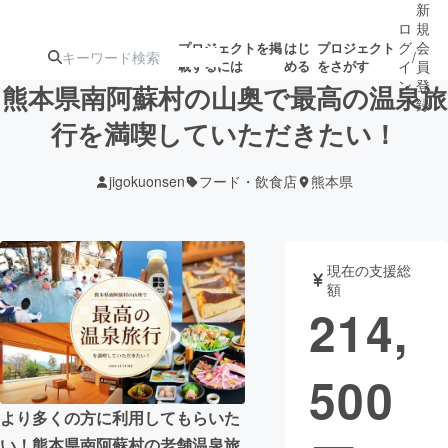
新
ロ
規
グ
会
プロジェクトを掲
はじ
プロジェクト
/
載するには
める
をさがす
イ
員
ン
登
熊本県南阿蘇村の山奥で最高の温泉旅
録
行を満喫していただきたい！
人気のプロ
注目のリ
注目の新着プロ
募集終了が近いプ
もうすぐ公開
jigokuonsen
フード・飲食店
熊本県
ジェクト
ターン
ジェクト
ロジェクト
されます
アート・写真
音楽
現在の支援総
額
214,
テクノロジー・ガジェット
ゲーム・サ
500
映像・映画
書籍・雑誌
より多くの方に利用してもらいた
ビジネス・起業
チャレンジ
い！熊本県南阿蘇村の老舗温泉旅