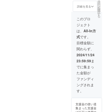
リ
可能 ・
ト10枚
いただ
タ
ぱりを
ー
お部屋
(3)オリ
けませ
ン
洗い上
詳細を見る
を
概要：
ジナル
んので
選
げま
択
和室 ・
石鹸1個
ご注意
す
す。洗
る
食事の
(4)バス
くださ
顔はも
このプロ
サービ
タオル2
い。 ️ご
ちろ
ジェクト
スプラ
枚 ▼当
利用の
ん、全
ン：朝
旅館宿
際は本
身にお
は、
All-In方
食付き
泊券に
券を受
使いい
式
です。
▼ご予
関して
付にお
ただけ
約に関
・宿泊
渡しく
ます。
目標金額に
して ご
可能日
ださ
▼カ
関わらず、
予約は
数：1泊
い。
フェチ
お電
2日 ・1
なお、
ケット
2024/11/24
話、ま
支援に
お釣り
ご利用
23:59:59
ま
たは当
対する
は出ま
上のお
旅館HP
宿泊可
せんの
願い ️本
でに集まっ
から
能人
でご注
券は
た金額が
承って
数：2名
意くだ
H_NNT
おりま
程度ま
さい。 ️
O
ファンディ
す。 上
で宿泊
本券は
COFFE
ングされま
記いず
可能 ・
現金と
Eのメ
れかに
お部屋
の交換
ニュー
す。
て、リ
概要：
はでき
が対象
ターン
和室 ・
ませ
となり
品の到
食事の
ん。 ️有
ます。
支援金の使い道
着後に
サービ
効期限
青風
集まった支援金
お手続
スプラ
切れの
荘では
は以下に使用す