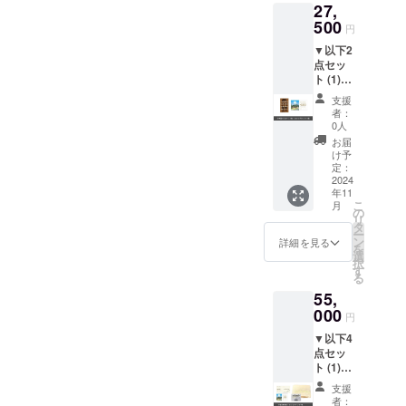
27,
12枚 (3)
となり
本券は
失され
オリジ
500
ます。
現金と
た場合
円
ナル石
青風
の交換
の責任
▼以下2
鹸1個 ↓
荘では
はでき
は負い
点セッ
オリジ
ご利用
ませ
かねま
ト (1)日
ナル石
いただ
ん。 ️有
す。
帰り湯
鹸の使
けませ
効期限
支援
治年間
用方法
んので
切れの
者：
パス
地獄温
ご注意
0人
本券は
ポート1
泉を代
くださ
ご利用
お届
枚 (2)敷
表する
い。 ️ご
け予
いただ
地内の
源泉
定：
利用の
けませ
【H_N
2024
「すず
際は本
ん。 ️本
年11
NTO
めの
券を受
券を盗
こ
月
COFFE
湯」の
の
付にお
難、紛
リ
E】にて
生まれ
タ
渡しく
失され
ー
ご利用
たての
ン
ださ
詳細を見る
た場合
を
いただ
温泉水
選
い。
の責任
択
けるカ
を仕込
す
なお、
は負い
る
フェチ
み水と
お釣り
かねま
55,
ケット
して使
は出ま
す。
16枚 日
000
用し
せんの
円
帰り湯
た、南
でご注
▼以下4
治年間
阿蘇生
意くだ
点セッ
パス
まれの
さい。 ️
ト (1)当
ポート
手作り
本券は
旅館宿
有効期
石鹸。
現金と
支援
泊券5枚
限：初
殺菌作
の交換
者：