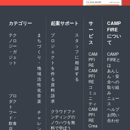
お、お
にご利
釣りは
用いた
出ませ
だけま
んので
す。
ご注意
※御食事
カテゴリー
起案サポート
サ
CAMP
くださ
コース
ー
FIRE
い。 ️本
の飲料
券は現
は対象
テク
ま
プ
ス
ビ
につい
金との
外とな
ノロ
ち
ロ
タ
ス
て
交換、
ります
ジー
づ
ジ
ッ
キャン
のでご
・ガ
く
ェ
フ
セル料
注意く
CAM
CAMP
ジェ
り
ク
に
のお支
ださ
PFI
FIREと
払いに
い。 ️ご
ット
・
ト
相
RE
は
はご利
利用の
地
を
談
CAM
あんし
用いた
際は本
域
作
す
だけま
券を受
PFI
ん・安
活
る
る
せん。 ️
付にお
RE
全への
性
資
有効期
渡しく
コ
取り組
限切れ
ださ
化
料
ミュ
み
の本券
い、な
プロ
音
請
ニ
ニュー
はご利
お、お
ダク
楽
求
ティ
ス
用いた
釣りは
ト
だけま
出ませ
CAM
ヘルプ
クラウドファ
フー
チ
せん、
んので
PFI
お問い
ンディングの
ド・
ャ
また、
ご注意
RE
合わせ
ノウハウを無
本券を
くださ
飲食
レ
Crea
盗難や
い。 ️本
料で学ぼう
店
ン