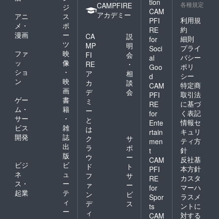
tion
紛失さ
券は現
各種規定
CAMPFIRE
ジ
れた場
金との
CAM
アカデミー
アニ
ス
合の責
交換、
利用規
PFI
メ・
ポ
任は負
キャン
約
RE
いかね
セル料
漫画
ー
CA
説
細則
for
ます。 ️
のお支
ツ
MP
明
プライ
Soci
本券は
払いに
ファ
映
FI
会
バシー
土曜
はご利
al
ッ
像
RE
・
日、祝
用いた
ポリ
Goo
ショ
・
日前
だけま
ア
相
シー
d
日、お
せん。 ️
ン
映
カ
談
特定商
CAM
盆期間
有効期
画
デ
会
取引法
PFI
(8/9〜
限切れ
ゲー
書
ミ
に基づ
RE
8/16)、
の本券
ム・
籍
ー
年末
はご利
く表記
for
サー
・
と
年始
用いた
情報セ
Ente
ビス
雑
(12/28
だけま
は
キュリ
rtain
〜1/3)、
せん、
開発
誌
ク
サ
ティ方
men
GW期間
また、
出
ラ
ポ
針
t
(4/28〜
本券を
版
ウ
ー
5/5)はご
盗難や
反社基
CAM
ビジ
ビ
ド
ト
利用い
紛失さ
本方針
PFI
ネ
ュ
ただけ
れた場
フ
サ
カスタ
RE
ませ
合の責
ス・
ー
ァ
ー
マーハ
for
ん。 ↓
任は負
起業
テ
ン
ビ
ラスメ
Spor
オリジ
いかね
ィ
デ
ス
ントに
ナル石
ます。 ️
ts
ー
ィ
鹸の使
本券は
対する
CAM