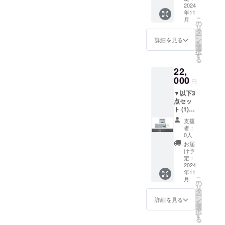
けませ
NTO
2024
Eのメ
際は本
ん。 ️本
年11
COFFE
ニュー
券を受
券を盗
こ
月
E】にて
が対象
の
付にお
難、紛
リ
ご利用
となり
タ
渡しく
失され
ー
いただ
ます。
ン
ださ
詳細を見る
た場合
を
けるカ
青風
選
い。
の責任
択
フェチ
荘では
す
なお、
は負い
る
ケット6
ご利用
お釣り
かねま
22,
枚 カ
いただ
は出ま
す。
フェチ
000
けませ
せんの
円
ケット
んので
でご注
▼以下3
有効期
ご注意
意くだ
点セッ
限：
くださ
さい。 ️
ト (1)日
2025年
い。 ️ご
本券は
帰り湯
10月31
利用の
現金と
支援
治回数
日 ▼カ
際は本
の交換
者：
券10枚
フェチ
券を受
0人
はでき
(2)敷地
ケット
付にお
ませ
お届
内の
ご利用
渡しく
け予
ん。 ️有
【H_N
上のお
定：
ださ
効期限
NTO
2024
願い ️本
い。
切れの
年11
COFFE
券は
なお、
本券は
こ
月
E】にて
H_NNT
の
お釣り
ご利用
リ
ご利用
O
タ
は出ま
いただ
ー
いただ
COFFE
ン
せんの
詳細を見る
けませ
を
けるカ
Eのメ
選
でご注
ん。 ️本
択
フェチ
ニュー
す
意くだ
券を盗
る
ケット
が対象
さい。 ️
難、紛