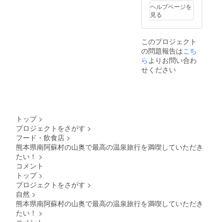
0005
旅館宿
切れの
ヘルプページを
URL：
泊券の
本券は
見る
https://
対象外
ご利用
x.gd/1tx
となり
いただ
zx 当旅
ます、
けませ
このプロジェクト
館宿泊
※こちら
ん。 ️本
の問題報告は
券有効
のクラ
こち
券を盗
期限：
ウド
ら
よりお問い合わ
難、紛
2025年
ファン
失され
せください
10月31
ディン
た場合
日 カ
グの
の責任
フェチ
ページ
は負い
ケット
からの
かねま
有効期
ご予約
す。 ↓
限：
は 承っ
オリジ
トップ
>
2025年
ており
ナル石
プロジェクトをさがす
>
10月31
ませ
鹸の成
フード・飲食店
>
日 ▼宿
ん。
分 オ
泊券利
TEL：
熊本県南阿蘇村の山奥で最高の温泉旅行を満喫していただき
リーブ
用上の
0967-
オイ
たい！
>
お願い ️
67-
ル、馬
コメント
本券は
0005
油、
トップ
>
御宿泊
URL：
水、
プロジェクトをさがす
>
と御食
https://
パーム
事コー
x.gd/1tx
自然
>
核油、
スに青
zx 当旅
熊本県南阿蘇村の山奥で最高の温泉旅行を満喫していただき
パーム
風荘
館宿泊
油、温
たい！
>
ホーム
券有効
泉水、