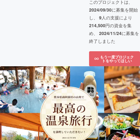
このプロジェクトは、
2024/09/30
に募集を開始
し、
9
人の支援により
214,500
円の資金を集
め、
2024/11/24
に募集を
終了しました
もう一度プロジェク
トをやってほしい