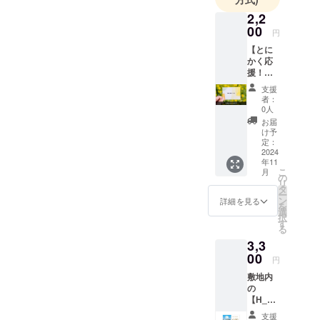
2,2
00
円
【とに
かく応
援！】
取り組
支援
みを応
者：
援して
0人
くださ
お届
る方の
け予
ご支援
定：
を募り
2024
年11
ます!!
こ
月
感謝の
の
リ
気持ち
タ
ー
を込め
ン
詳細を見る
を
てお礼
選
択
メッ
す
る
セージ
3,3
をメー
ルで送
00
円
らせて
敷地内
いただ
の
きま
【H_N
す！
NTO
支援