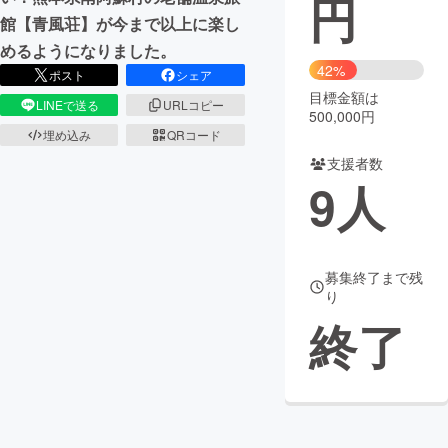
円
館【青風荘】が今まで以上に楽し
まちづくり・地域活性化
めるようになりました。
42%
ポスト
シェア
目標金額は
CAMPFIRE for Social Good
CAMPFIRE Creation
LINEで送る
URLコピー
500,000円
CAMPFIREふるさと納税
machi-ya
コミュニティ
埋め込み
QRコード
支援者数
9
人
募集終了まで残
り
終了