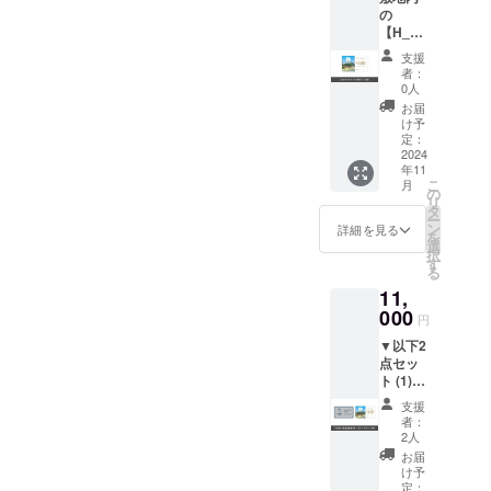
ご注意
はでき
の
限：
くださ
ませ
【H_N
2025年
い。 ️ご
ん。 ️有
NTO
10月31
利用の
効期限
支援
COFFE
日 ▼カ
際は本
切れの
者：
E】にて
フェチ
券を受
0人
本券は
ご利用
ケット
付にお
ご利用
お届
いただ
ご利用
渡しく
け予
いただ
けるカ
上のお
定：
ださ
けませ
フェチ
2024
願い ️本
い。
ん。 ️本
年11
ケット
券は
なお、
券を盗
こ
月
500円 ×
H_NNT
の
お釣り
難、紛
リ
25枚。
O
タ
は出ま
失され
ー
カフェ
COFFE
ン
せんの
詳細を見る
た場合
を
チケッ
Eのメ
選
でご注
の責任
択
ト有効
ニュー
す
意くだ
は負い
る
期限：
が対象
さい。 ️
かねま
11,
2025年
となり
本券は
す。
10月31
000
ます。
現金と
円
日 ▼カ
青風
の交換
▼以下2
フェチ
荘では
はでき
点セッ
ケット
ご利用
ませ
ト (1)日
ご利用
いただ
ん。 ️有
帰り湯
上のお
けませ
効期限
支援
治回数
願い ️本
んので
切れの
者：
券5枚
券は
ご注意
2人
本券は
(2)敷地
H_NNT
くださ
ご利用
お届
内の
O
い。 ️ご
け予
いただ
【H_N
COFFE
定：
利用の