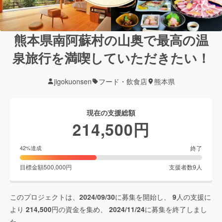
熊本県南阿蘇村の山奥で最高の温
泉旅行を満喫していただきたい！
jigokuonsen
フード・飲食店
熊本県
現在の支援総額
214,500
円
終了
42
%達成
目標金額
500,000
円
支援者数
9
人
このプロジェクトは、
2024/09/30
に募集を開始し、
9
人の支援に
より
214,500
円の資金を集め、
2024/11/24
に募集を終了しまし
た