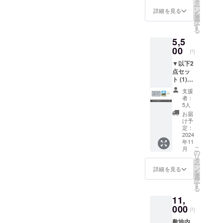
12枚。
となり
タ
ー
カフェ
ます。
ン
詳細を見る
を
チケッ
青風
選
択
ト有効
荘では
す
る
期限：
ご利用
5,5
2025年
いただ
10月31
00
けませ
円
日 ▼カ
んので
▼以下2
フェチ
ご注意
点セッ
ケット
くださ
ト (1)日
ご利用
い。 ️ご
帰り湯
上のお
利用の
支援
治回数
願い ️本
際は本
者：
券2枚
券は
券を受
5人
(2)敷地
H_NNT
付にお
お届
内の
O
渡しく
け予
【H_N
COFFE
定：
ださ
NTO
2024
Eのメ
い。
年11
COFFE
ニュー
なお、
こ
月
E】にて
が対象
の
お釣り
リ
ご利用
となり
タ
は出ま
ー
いただ
ます。
ン
せんの
詳細を見る
を
けるカ
青風
選
でご注
択
フェチ
荘では
す
意くだ
る
ケット4
ご利用
さい。 ️
11,
枚 カ
いただ
本券は
フェチ
000
けませ
現金と
円
ケット
んので
の交換
敷地内
有効期