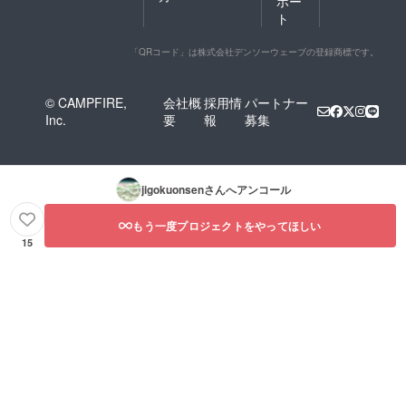
ポー
して皮
湯」の
ト
膚のリ
生まれ
フレッ
たての
シュの
温泉水
「QRコード」は株式会社デンソーウェーブの登録商標です。
お手伝
を仕込
いをし
み水と
ます。
して使
© CAMPFIRE,
会社概
採用情
パートナー
また、
用、南
Inc.
要
報
募集
泥の部
阿蘇生
分は汚
まれの
れを吸
手作り
着し、
石鹸。
しっか
殺菌作
jigokuonsen
さんへアンコール
りとし
用のあ
た泡立
る御湯
ちで
はお肌
もう一度プロジェクトをやってほしい
すっき
の調子
15
りと洗
を整
い上げ
え、古
ます。
い角質
洗顔は
を除去
もちろ
して皮
ん、全
膚のリ
身にも
フレッ
お使い
シュの
いただ
お手伝
けま
いをし
す。 ↓
ます。