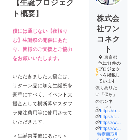
【生誕プロジェク
ト概要】
株式会
社ワン
僕には通じない【夜桜り
コネク
む】生誕祭の開催にあた
ト
り、皆様のご支援とご協力
東京都
をお願いいたします。
他に11件の
プロジェク
トを掲載し
いただきました支援金は、
ています
リターン品に加え生誕祭を
強くありた
豪華にすべく、イベント支
い「僕ら」
のホンネ
援金として横断幕やスタフ
を、ボカロ×
https://one-c.info/boku2/bokui2
ラ発注費用等に使用させて
ロック の疾
https://twitter.com/official_boku2
いただきます。
走感溢れる
https://www.youtube.com/@official_boku2
https://www.tunecore.co.jp/artists/boku2
高速BPM楽
特定商取引
＜生誕祭開催にあたり＞
曲にあわせ
法に基づく