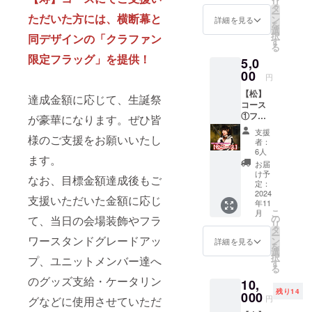
リ
に生誕
（ニッ
タ
ー
ただいた方には、横断幕と
祭支援
クネー
ン
詳細を見る
を
者とし
ム可）
選
択
同デザインの「クラファン
てお名
は、6文
す
る
前を掲
字まで
限定フラッグ」を提供！
5,0
載させ
お願い
ていた
00
いたし
円
だきま
ます。
【松】
す。 備
※特殊文
達成金額に応じて、生誕祭
コース
考欄に
字・記
①フラ
記載希
が豪華になります。ぜひ皆
号は使
ワース
望のお
用でき
支援
様のご支援をお願いいたし
タンド
名前
ません
者：
(名前掲
（ニッ
6人
ます。
載 ) 当
クネー
お届
日会場
ム可）
け予
なお、目標金額達成後もご
にある
を記載
定：
フラ
2024
くださ
支援いただいた金額に応じ
年11
ワース
い。 ※
こ
月
タンド
お名前
の
て、当日の会場装飾やフラ
リ
に生誕
（ニッ
タ
ー
祭支援
ワースタンドグレードアッ
クネー
ン
詳細を見る
を
者とし
ム可）
選
択
プ、ユニットメンバー達へ
てお名
は、6文
す
る
前を掲
字まで
のグッズ支給・ケータリン
10,
載させ
お願い
残り14
ていた
000
いたし
円
グなどに使用させていただ
だきま
ます。