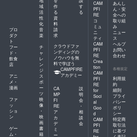
地
を
談
CAM
あんし
域
作
す
PFI
ん・安
活
る
る
RE
全への
性
資
コ
取り組
化
料
ミュ
み
プロ
音
請
ニ
ニュー
ダク
楽
求
ティ
ス
ト
CAM
ヘルプ
クラウドファ
フー
チ
PFI
お問い
ンディングの
ド・
ャ
RE
合わせ
ノウハウを無
飲食
レ
Crea
料で学ぼう
店
ン
tion
各種規定
CAMPFIRE
ジ
CAM
アカデミー
アニ
ス
利用規
PFI
メ・
ポ
約
RE
漫画
ー
CA
説
細則
for
ツ
MP
明
プライ
Soci
ファ
映
FI
会
バシー
al
ッ
像
RE
・
ポリ
Goo
ショ
・
ア
相
シー
d
ン
映
カ
談
特定商
CAM
画
デ
会
取引法
PFI
ゲー
書
ミ
に基づ
RE
ム・
籍
ー
く表記
for