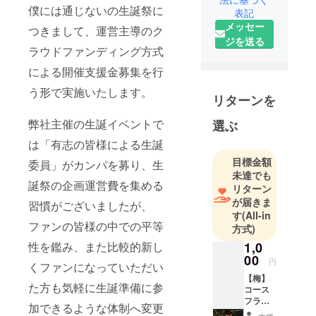
て体現する5
僕には通じないの生誕祭に
表記
人組ガール
メッセー
つきまして、運営主導のク
ズユニッ
ジを送る
ラウドファンディング方式
ト。
VOCALOID
による開催支援金募集を行
™をシンセ
う形で実施いたします。
サイザとし
リターンを
て使用し、
弊社主催の生誕イベントで
選ぶ
世界観を強
は「有志の皆様による生誕
めている。
目標金額
委員」がカンパを募り、生
未達でも
誕祭の企画運営費を集める
リターン
が届きま
習慣がございましたが、
す
(All-in
ファンの皆様の中での平等
方式)
性を鑑み、また比較的新し
1,0
00
円
くファンになっていただい
【梅】
た方も気軽に生誕準備に参
コース
フラ
加できるような体制へ変更
ワース