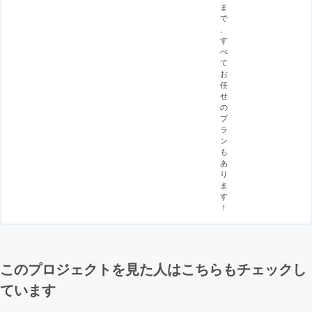
ま
で
、
す
べ
て
お
任
せ
の
プ
ラ
ン
も
あ
り
ま
す
！
このプロジェクトを見た人はこちらもチェックし
ています