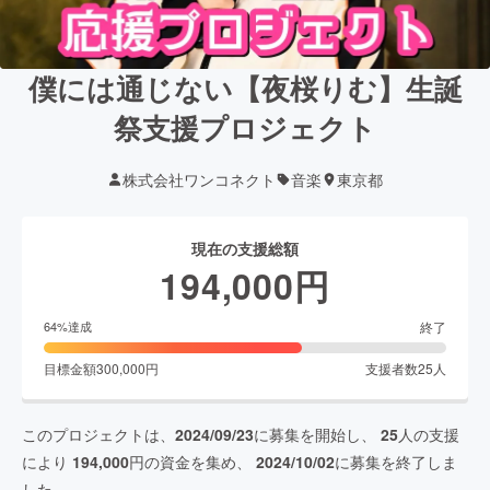
僕には通じない【夜桜りむ】生誕
祭支援プロジェクト
株式会社ワンコネクト
音楽
東京都
現在の支援総額
194,000
円
終了
64
%達成
目標金額
300,000
円
支援者数
25
人
このプロジェクトは、
2024/09/23
に募集を開始し、
25
人の支援
により
194,000
円の資金を集め、
2024/10/02
に募集を終了しま
した