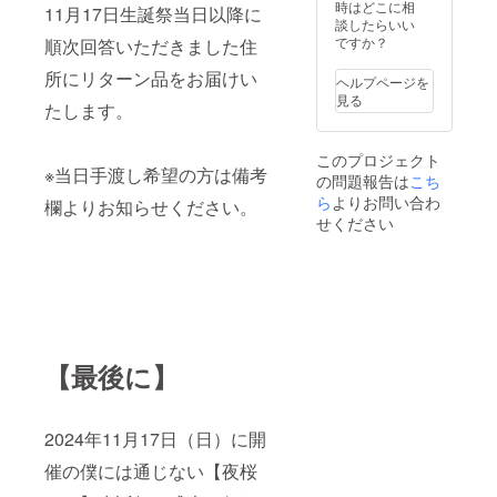
ム可）
メッ
時はどこに相
タ記載
11月17日生誕祭当日以降に
は、6文
セージ
談したらいい
のお名
字まで
をお送
ですか？
前宛で
順次回答いただきました住
お願い
りしま
基本
いたし
所にリターン品をお届けい
す。 ・
メッ
ヘルプページを
ます。
収録時
セージ
見る
たします。
※特殊文
間：約
動画を
字・記
30~60
撮影い
号は使
秒間 ※
たしま
このプロジェクト
用でき
生誕祭
す。
※当日手渡し希望の方は備考
の問題報告は
ません
こち
開催
②夜桜
後、ご
ら
よりお問い合わ
欄よりお知らせください。
りむサ
登録の
せください
イン入
メール
りデジ
アドレ
タルブ
ス宛に
ロマイ
送信い
ド 待ち
たしま
受けに
す。 ※
もでき
フラス
る！ 夜
タ記載
【最後に】
桜りむ
のお名
生誕プ
前宛で
ロジェ
基本
クト限
メッ
2024年11月17日（日）に開
定ソロ
セージ
カット
動画を
催の僕には通じない【夜桜
を提
撮影い