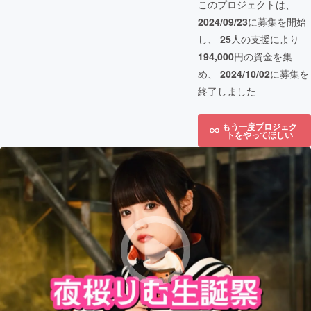
このプロジェクトは、
2024/09/23
に募集を開始
し、
25
人の支援により
194,000
円の資金を集
め、
2024/10/02
に募集を
終了しました
もう一度プロジェク
トをやってほしい