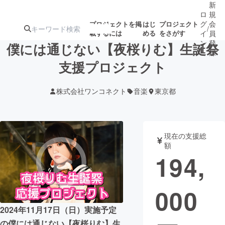
新
ロ
規
グ
会
プロジェクトを掲
はじ
プロジェクト
/
載するには
める
をさがす
イ
員
ン
登
僕には通じない【夜桜りむ】生誕祭
録
支援プロジェクト
人気のプロ
注目のリ
注目の新着プロ
募集終了が近いプ
もうすぐ公開
株式会社ワンコネクト
音楽
東京都
ジェクト
ターン
ジェクト
ロジェクト
されます
アート・写真
音楽
現在の支援総
額
194,
テクノロジー・ガジェット
ゲーム・サ
000
映像・映画
書籍・雑誌
2024年11月17日（日）実施予定
ビジネス・起業
チャレンジ
の僕には通じない【夜桜りむ】生