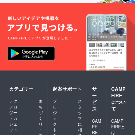
カテゴリー
起案サポート
サ
CAMP
ー
FIRE
テク
ま
プ
ス
ビ
につい
ノロ
ち
ロ
タ
ス
て
ジー
づ
ジ
ッ
・ガ
く
ェ
フ
CAM
CAMP
ジェ
り
ク
に
PFI
FIREと
ット
・
ト
相
RE
は