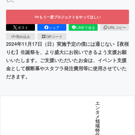
もう一度プロジェクトをやってほしい
ポスト
シェア
LINEで送る
URLコピー
埋め込み
QRコード
2024年11月17日（日）実施予定の僕には通じない【夜桜
りむ】生誕祭を、より盛大にお祝いできるよう支援お願
いいたします。ご支援いただいたお金は、イベント支援
金として横断幕やスタフラ発注費用等に使用させていた
だきます。
エ
ン
タ
メ
領
域
特
化