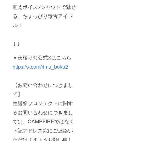
間：約
せてい
30~60
萌えボイス×シャウトで魅せ
ただき
秒間 ※
ます。
る、ちょっぴり毒舌アイド
生誕祭
※郵送希
開催
望をご
ル！
後、ご
選択さ
登録の
れる方
メール
は、備
アドレ
考欄に
↓↓
ス宛に
お届け
送信い
先の
たしま
▼夜桜りむ公式Xはこちら
「住所
す。 ※
（郵便
https://x.com/rimu_boku2
フラス
番号か
タ記載
ら）」
のお名
「氏
前宛で
名」の
【お問い合わせにつきまし
基本
情報を
メッ
ご入力
て】
セージ
くださ
動画を
い。 ※
生誕祭プロジェクトに関す
撮影い
サイ
るお問い合わせにつきまし
たしま
ズ：横
す。 ④
30cm×
ては、CAMPFIREではなく
夜桜り
縦2cm
む生誕
※手渡し
下記アドレス宛にご連絡い
祭2024
ご希望
限定！
の方は
ただけますようお願い申し