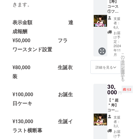
【寿】
す。 備
※特殊文
きます。
コース
考欄に
字・記
①フラ
記載希
号は使
ワース
望のお
用でき
支援
タンド
表示金額 達
名前
ません
者：
(名前掲
（ニッ
②夜桜
6人
成報酬
載 ) 当
クネー
りむサ
お届
日会場
ム可）
イン入
け予
¥50,000 フラ
にある
を記載
定：
りデジ
フラ
2024
くださ
タルブ
ワースタンド設置
年11
ワース
い。 ※
ロマイ
こ
月
タンド
お名前
の
ド 待ち
リ
に生誕
（ニッ
タ
受けに
ー
祭支援
¥80,000 生誕衣
クネー
ン
もでき
詳細を見る
を
者とし
ム可）
選
る！ 夜
択
装
てお名
は、6文
す
桜りむ
る
前を掲
字まで
生誕プ
30,
載させ
お願い
ロジェ
残り2
ていた
000
いたし
クト限
円
¥100,000 お誕生
だきま
ます。
定ソロ
【＂超
す。 備
※特殊文
カット
日ケーキ
＂寿】
考欄に
字・記
を提
コース
記載希
号は使
供。 ※
※【寿
望のお
用でき
生誕祭
支援
コー
¥130,000 生誕イ
名前
ません
開催
者：
ス】と
（ニッ
②夜桜
3人
後、ご
ラスト横断幕
リター
クネー
りむサ
登録の
お届
ン品は
ム可）
イン入
け予
メール