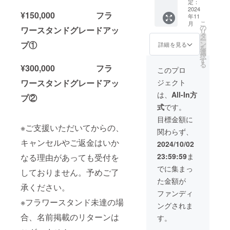
概ね同
を記載
定：
りデジ
アドレ
一とな
2024
くださ
タルブ
ス宛に
¥150,000 フラ
年11
りま
い。 ※
ロマイ
送信い
こ
月
す。
お名前
の
ド 待ち
ワースタンドグレードアッ
たしま
リ
「りむ
（ニッ
タ
受けに
す。
ー
をもっ
クネー
プ①
ン
もでき
詳細を見る
を
と応援
ム可）
選
る！ 夜
択
した
は、6文
す
桜りむ
る
¥300,000 フラ
い！」
字まで
生誕プ
このプロ
という
お願い
ロジェ
ワースタンドグレードアッ
ジェクト
方向け
いたし
クト限
のコー
ます。
定ソロ
は、
All-In方
プ②
スとな
※特殊文
カット
式
です。
りま
字・記
を提
す。 ①
号は使
供。 ※
目標金額に
フラ
用でき
※ご支援いただいてからの、
生誕祭
関わらず、
ワース
ません
開催
タンド
キャンセルやご返金はいか
②夜桜
後、ご
2024/10/02
(名前掲
りむサ
登録の
23:59:59
ま
なる理由があっても受付を
載 ) 当
イン入
メール
日会場
りデジ
アドレ
でに集まっ
しておりません。予めご了
にある
タルブ
ス宛に
た金額が
フラ
ロマイ
送信い
承ください。
ワース
ド 待ち
たしま
ファンディ
タンド
受けに
す。 ③
※フラワースタンド未達の場
ングされま
に生誕
もでき
夜桜り
祭支援
合、名前掲載のリターンは
る！ 夜
むから
す。
者とし
桜りむ
のお礼