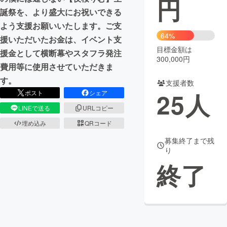
円
誕祭を、より盛大にお祝いできる
まちづくり・地域活性化
よう支援お願いいたします。ご支
64%
援いただいたお金は、イベント支
目標金額は
CAMPFIRE for Social Good
CAMPFIRE Creation
援金として横断幕やスタフラ発注
300,000円
CAMPFIREふるさと納税
machi-ya
コミュニティ
費用等に使用させていただきま
す。
支援者数
25
人
ポスト
シェア
LINEで送る
URLコピー
埋め込み
QRコード
募集終了まで残
り
終了