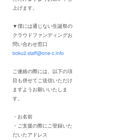
特製フ
備考欄
ラッグ
に「手
上げます。
横断幕
渡し希
と同一
望」と
デザイ
ご記入
▼僕には通じない生誕祭の
ンのク
くださ
ラファ
い
クラウドファンディングお
ン限定
フラッ
問い合わせ窓口
グを提
供！ 生
boku2.staff@one-c.info
誕祭終
了後、
1〜3週
ご連絡の際には、以下の項
間でミ
ニ旗に
目も併せてご送信いただけ
直筆サ
イン入
ますようお願いいたしま
れたも
のをご
す。
自宅へ
郵送さ
せてい
・お名前
ただき
ます。
・ご支援の際にご登録いた
※郵送希
望をご
だいたアドレス
選択さ