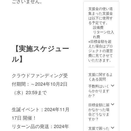
ございません。
てお名
生誕プ
動画 ご
前を掲
ロジェ
支援の
支援金の使い道
載させ
クト限
お礼
集まった支援金
ていた
定ソロ
に、夜
は以下に使用す
だきま
カット
桜りむ
る予定です。
す。 フ
を提
よりあ
設備費
ラスタ
供。 ※
なた宛
リターン仕入
ボード
生誕祭
てに
れ費
上段に
開催
メッ
※目標金額を超
大きく
後、ご
セージ
【実施スケジュー
えた場合はプロ
名前記
登録の
をお送
ジェクトの運営
載させ
メール
りしま
費に充てさせて
ル】
ていた
アドレ
す。 ・
いただきます。
だきま
ス宛に
収録時
す！ 備
送信い
間：約
考欄に
たしま
30~60
支援に関するよ
クラウドファンディング受
記載希
す。 ③
秒間 ※
くある質問
望のお
夜桜り
生誕祭
付期間：～2024年10月2日
名前
むから
手数料はいく
開催
（ニッ
のお礼
らかかります
後、ご
（水）23:59まで
クネー
動画 ご
か？
登録の
ム可）
支援の
メール
を記載
お礼
目標金額に届
アドレ
くださ
生誕イベント：2024年11月
に、夜
かなかった場
ス宛に
い。 ※
桜りむ
合どうなりま
送信い
17日 開催！
お名前
よりあ
すか？
たしま
（ニッ
なた宛
す。 ※
リターン品の発送：2024年
クネー
てに
支援で困った
フラス