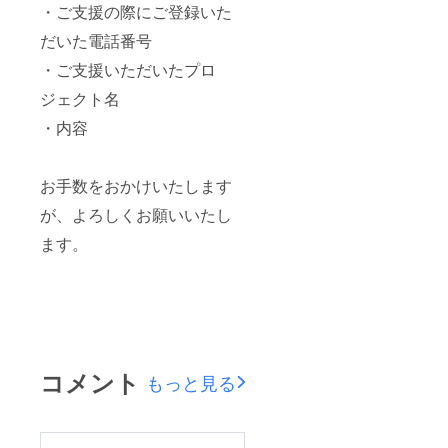
れる方
・ご支援の際にご登録いた
は、備
考欄に
だいた電話番号
お届け
先の
・ご支援いただいたプロ
「住所
ジェクト名
（郵便
番号か
・内容
ら）」
「氏
名」の
情報を
お手数をおかけいたします
ご入力
くださ
が、よろしくお願いいたし
い。 ※
ます。
サイ
ズ：横
30cm×
縦2cm
※手渡し
ご希望
の方は
備考欄
に「手
コメント
もっと見る
渡し希
望」と
ご記入
くださ