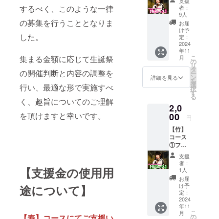
支援
タンド
するべく、このような一律
者：
(名前掲
9人
載 ) 当
の募集を行うこととなりま
お届
日会場
け予
した。
にある
定：
フラ
2024
年11
ワース
こ
集まる金額に応じて生誕祭
月
タンド
の
リ
に生誕
タ
の開催判断と内容の調整を
ー
祭支援
ン
詳細を見る
を
者とし
選
行い、最適な形で実施すべ
択
てお名
す
る
前を掲
く、趣旨についてのご理解
2,0
載させ
を頂けますと幸いです。
ていた
00
円
だきま
【竹】
す。 備
コース
考欄に
①フラ
記載希
ワース
望のお
支援
タンド
名前
者：
(名前掲
【支援金の使用用
（ニッ
1人
載 ) 当
クネー
お届
日会場
ム可）
け予
途について】
にある
を記載
定：
フラ
2024
くださ
年11
ワース
い。 ※
こ
月
タンド
お名前
【寿】コースにてご支援い
の