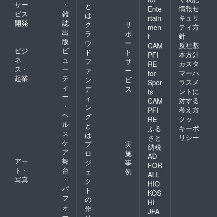
サー
・
と
情報セ
Ente
ビス
雑
は
キュリ
rtain
開発
誌
ク
サ
ティ方
men
出
ラ
ポ
針
t
版
ウ
ー
反社基
CAM
ビジ
ビ
ド
ト
本方針
PFI
ネ
ュ
フ
サ
カスタ
RE
ス・
ー
ァ
ー
マーハ
for
起業
テ
ン
ビ
ラスメ
Spor
ィ
デ
ス
ントに
ts
ー
ィ
対する
CAM
・
ン
考え方
PFI
ヘ
グ
クッ
RE
ル
と
キーポ
ふる
ス
は
リシー
さと
ケ
プ
実
納税
ア
ロ
施
AD
アー
舞
ジ
事
FOR
ト・
台
ェ
例
ALL
写真
・
ク
HIO
パ
ト
KOS
フ
の
HI
ォ
作
JFA
ー