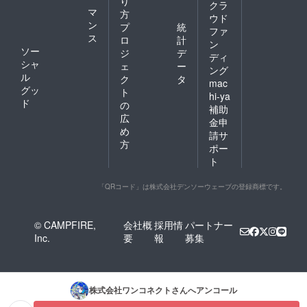
り
クラ
マ
方
ウド
ン
プ
統
ファ
ス
ロ
計
ン
ソー
ジ
デ
ディ
シャ
ェ
ー
ング
ル
ク
タ
mac
グッ
ト
hi-ya
ド
の
補助
広
金申
め
請サ
方
ポー
ト
「QRコード」は株式会社デンソーウェーブの登録商標です。
© CAMPFIRE,
会社概
採用情
パートナー
Inc.
要
報
募集
株式会社ワンコネクト
さんへアンコール