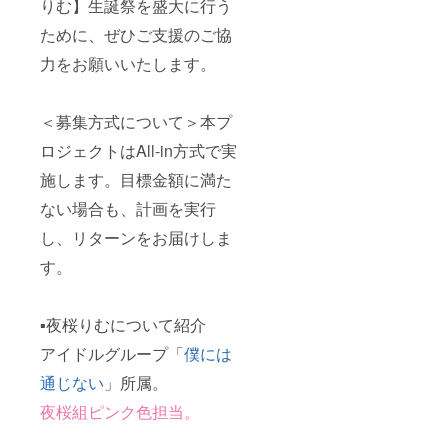
供。 ※
りむ】生誕祭を盛大に行う
たしま
生誕祭
す。 ④
ために、ぜひご支援のご協
開催
夜桜り
後、ご
む生誕
力をお願いいたします。
登録の
祭2024
メール
限定！
アドレ
特製フ
ス宛に
ラッグ
＜募集方式について＞本プ
送信い
横断幕
たしま
ロジェクトはAll-in方式で実
と同一
す。 ③
デザイ
施します。目標金額に満た
夜桜り
ンのク
むから
ラファ
ない場合も、計画を実行
のお礼
ン限定
動画 ご
フラッ
し、リターンをお届けしま
支援の
グを提
お礼
供！ 生
す。
に、夜
誕祭終
桜りむ
了後、
よりあ
1〜3週
▪夜桜りむについて紹介
なた宛
間でミ
てに
ニ旗に
アイドルグループ「
僕には
メッ
直筆サ
セージ
イン入
通じない
」所属。
をお送
れたも
りしま
のをご
夜桜組ピンク色担当。
す。 ・
自宅へ
収録時
郵送さ