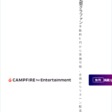
型
ク
ラ
フ
ァ
ン
手
数
料
0
円
か
ら
実
施
可
能
。
企
画
掲載
無料
か
ら
リ
タ
ー
ン
配
送