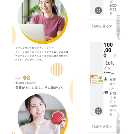
必要な
望され
法人・
送りさ
実施概
定：
ご案
的とし
ありま
ため、
るお名
個人ど
せてい
2025
要：1時
内】 ■
ていま
す。モ
年02
お名
前をご
ちらで
ただき
間程度
受講継
す。
ニター
こ
月
前・住
記入く
も可 支
ます！
有効期
の
続のお
コース
期間中
リ
所・
ださ
援いた
・収録
限：
タ
願い 本
は基礎
は、最
ー
メール
い。 ・
だいた
時間：2
2025年
ン
モニ
詳細を見る
から応
後まで
を
アドレ
掲載期
方々の
分間 ・
11月末
選
ター
用まで
のご参
択
ス・電
間：事
お名前
提供方
まで 受
す
は、全
段階的
加をお
る
話番号
業が存
やロゴ
法：
講方
講義を
に構成
願い申
100
をご記
続する
を、今
メール
法：オ
体験し
されて
し上げ
載くだ
限り掲
後公開
に添
,00
ンライ
ていた
いるた
ます。
さい。
載 ・掲
予定の
付、も
ン
0
だき、
め、途
■モニ
円
その他
載方
ホーム
しくは
（Zoom
受講後
中で終
ター募
ご要望
法：ロ
ページ
URLを
【お礼
または
の感想
了され
集の目
などは
ゴ・バ
などで
記載い
メッ
Google
や
ると学
的 受講
備考欄
ナー掲
掲載！
たしま
セー
Meet）
フィー
びの成
生の率
にご記
載
※※※支援
す。
ジ】 代
【モニ
ドバッ
果や魅
直な意
支援
載くだ
時、必
【Web
表の田
ターに
クを集
力を十
者：
見をも
さい。
①
ず備考
にお名
中が心
関する
めるこ
8人
分に体
とに、
お礼の
欄に掲
前掲
を込め
ご案
とを目
感でき
お届
今後の
ご連絡
載を希
載】→
てお礼
内】 ■
的とし
け予
ない可
コース
をさせ
望され
法人・
のメッ
受講継
定：
ていま
能性が
内容や
ていた
るお名
個人ど
セージ
2025
続のお
す。
ありま
運営体
年02
だき、
前をご
ちらで
をメー
願い 本
コース
す。モ
制の改
こ
月
掲載内
記入く
も可 支
ルにて
モニ
の
は基礎
ニター
善を目
リ
容（文
ださ
援いた
お送り
ター
タ
から応
期間中
指しま
ー
字）に
い。 ・
だいた
させて
は、全
ン
用まで
詳細を見る
は、最
す。 ■
を
ついて
掲載期
方々の
いただ
講義を
選
段階的
後まで
モニ
択