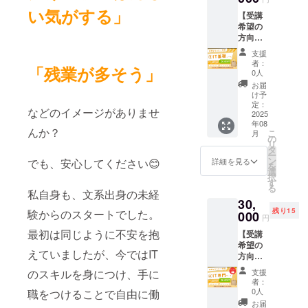
おすす
Illustrat
い気がする」
【受講
め】 ・
orの基
希望の
まずは
本操作
方向
お試し
HTML/C
け】限
で受講
SS/Jav
支援
定15名
したい
aScript
者：
「残業が多そう」
様モニ
・まだ
の基礎
0人
ター募
何をし
バナー
お届
集 ③IT
たいか
や
け予
基礎
決めて
定：
LP（ラ
などのイメージがありませ
コース
2025
ない
ンディ
年08
（カウ
【受講
ング
んか？
こ
月
ンセリ
内容
の
ペー
リ
ング+オ
（予
タ
ジ）の
ー
リジナ
定）】
ン
制作
詳細を見る
でも、安心してください😊
を
ルグッ
・ITの
選
Webサ
択
ズ付
基本用
す
イトの
る
き）
語（イ
私自身も、文系出身の未経
公開手
30,
【こん
ンター
順 な
残り15
験からのスタートでした。
な方に
000
ネッ
ど 【オ
円
おすす
ト、
リジナ
最初は同じように不安を抱
【受講
め】 ・
サー
ルグッ
希望の
まずは
バー、
ズ】 サ
えていましたが、今ではIT
方向
お試し
クラウ
イズ：
け】限
で受講
ドな
本体/約
支援
のスキルを身につけ、手に
定15名
したい
ど） ・
220×22
者：
様モニ
・まだ
コン
0人
職をつけることで自由に働
0×110
ター募
何をし
ピュー
mm、
お届