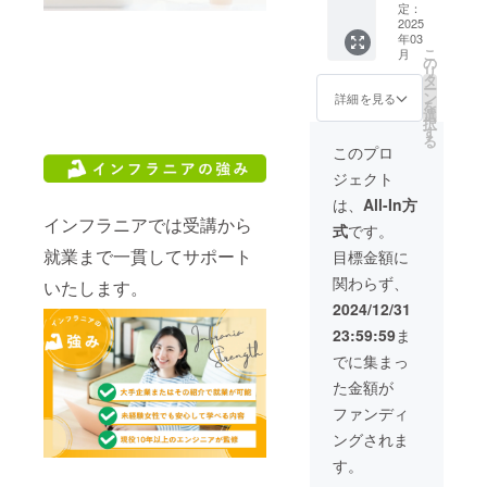
大） 付
信】 ・
ナル
50mm
ケーブ
明書を
名性を
クール
は各自
【オリ
定：
が、全
ト)、他
ナル
属：充
提供方
グッズ
素材：
ルは
発行 ■
保った
入会金
2025
で準備
ジナル
力でサ
※オリジ
グッズ
電用
法：
の写真
アート
PVC
注意事
年03
形で使
30%OF
をお願
グッ
ポート
ナル
の写真
コード
こ
メール
は現段
紙、ク
USB規
月
項 講義
用しま
F + カウ
いしま
ズ】 ・
の
いたし
グッズ
は現段
(USBタ
リ
で送付
階での
ラフト
格：2.0
内容は
す。 定
ンセリ
す。 受
本体サ
タ
ます。
を送付
階での
イプ
ー
・配信
イメー
セパ ※
PSE試
記録・
員に達
ング+オ
講生都
イズ：
ン
受講困
するた
詳細を見る
イメー
C/USB
を
頻度：
ジで
オリジ
験合格
録画の
し次
リジナ
合で
本体/約
選
難な場
め、お
ジで
タイプ
択
不定期
す。デ
ナル
品 【ス
対象と
第、募
ルグッ
キャン
220×22
す
合は、
名前・
す。デ
A) 本体
る
で月に
ザイン
グッズ
テッ
なる場
集を締
ズ ※受
セルの
0×110
振替対
お届け
このプロ
ザイン
ポー
数回行
やサイ
を送付
カー】
合があ
め切り
講料に
場合、
mm･持
応を検
先住
やサイ
ト：
う予定
ズなど
するた
サイ
ジェクト
ります
ます。
ついて
事前に
ち手/約
討しま
所・電
ズなど
input/U
【オリ
が異な
め、お
ズ：
（内部
受講環
はプロ
ご連絡
20×320
す。 ご
話番号
は、
All-In方
が異な
SBタイ
ジナル
ること
名前・
W50×H
改善の
境（パ
ジェク
くださ
mm、
要望な
を入力
インフラニアでは受講から
ること
プC、
PR動画
があり
お届け
50mm
式
です。
た
ソコ
トペー
い。 ■
・容
どは備
して下
があり
output/
作成】
ますの
先住
素材：
め）。
ン・イ
ジの
免責事
量：約
就業まで一貫してサポート
考欄に
さい。
目標金額に
ますの
USBタ
→この
で予め
所・電
アート
フィー
ンター
コース
項 モニ
5L ・素
ご記載
【カウ
で予め
イプA
リター
ご了承
話番号
紙、ク
関わらず、
ドバッ
いたします。
ネット
内容を
ターは
材：植
くださ
ンセリ
ご了承
素材：
ンは任
くださ
を入力
ラフト
クは匿
回線）
ご覧く
満足度
物繊維
い。
ング】
2024/12/31
くださ
本体は
意で
い。
して下
セパ ※
名性を
は各自
ださ
を保証
(ジュー
・実施
い。 そ
ABS、
す。 自
【メル
さい。
オリジ
23:59:59
ま
保った
で準備
い。
するも
ト)、他
概要：1
の他ご
ケーブ
己紹介
マガ配
※オリジ
ナル
形で使
をお願
【オリ
のでは
※オリジ
時間程
でに集まっ
要望な
ルは
や企業
信】 ・
ナル
グッズ
用しま
いしま
ジナル
ありま
ナル
度 ・有
どは備
PVC
の商品
提供方
グッズ
を送付
た金額が
す。 定
す。 受
グッ
せん
グッズ
効期
考欄に
USB規
PRなど
法：
の写真
するた
員に達
講生都
ズ】 ・
が、全
を送付
限：25
ファンディ
ご記載
格：2.0
を決め
メール
は現段
め、お
し次
合で
本体サ
力でサ
するた
年5月末
くださ
PSE試
ます。
で送付
階での
名前・
ングされま
第、募
キャン
イズ：
ポート
め、お
まで ・
い。
験合格
詳細は
・配信
イメー
お届け
集を締
セルの
本体/約
いたし
名前・
受講方
す。
品 【ス
やり取
頻度：
ジで
先住
め切り
場合、
220×22
ます。
お届け
法：オ