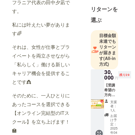
フラニア代表の田中夕凪で
リターンを
す。
選ぶ
私には叶えたい夢がありま
す🌈
目標金額
未達でも
それは、女性が仕事とプラ
リターン
が届きま
イベートを両立させながら
す
(All-in
「私らしく」働ける新しい
方式)
30,
キャリア機会を提供するこ
残り29
000
円
とです👸
【受講
希望の
そのために、一人ひとりに
方向
け】限
支援
あったコースを選択できる
定30名
者：
様モニ
1人
【オンライン完結型のITス
ター募
お届
集
け予
クール】を立ち上げます！
①Web
定：
コース
2025
🏫
年04
（カウ