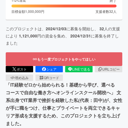
終了
112
%達成
目標金額
1,000,000
円
支援者数
32
人
このプロジェクトは、
2024/12/03
に募集を開始し、
32
人の支援
により
1,121,000
円の資金を集め、
2024/12/31
に募集を終了し
ました
もう一度プロジェクトをやってほしい
ポスト
シェア
LINEで送る
URLコピー
埋め込み
QRコード
「IT経験ゼロから始められる！基礎から学び、選べる
コースで自由な働き方へオンラインスクール開校へ」 文
系出身でIT業界で挫折を経験した私(代表：田中)が、女性
が手に職をつけ、仕事とプライベートを両立できるキャ
リア形成を支援するため、このプロジェクトを立ち上げ
ました。