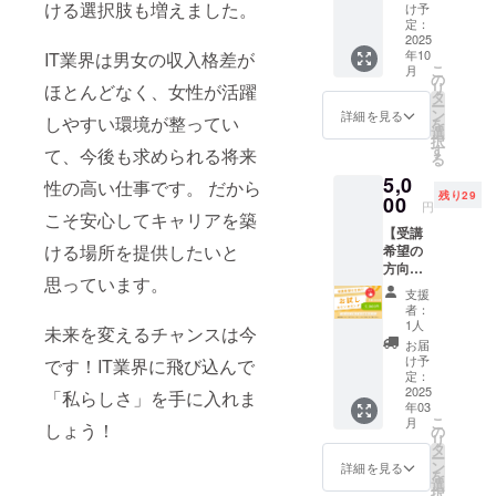
集 ④IT
たいか
ける選択肢も増えました。
タの基
け予
持ち手/
専門
決めて
定：
本操作
約
コース
2025
ない
・簡単
20×320
年10
IT業界は男女の収入格差が
（カウ
【受講
なPCト
mm 容
こ
月
ンセリ
内容
の
ラブル
量：約
リ
ほとんどなく、女性が活躍
ング+オ
（予
タ
シュー
5L 素
ー
リジナ
定）】
ン
ティン
詳細を見る
材：植
しやすい環境が整ってい
を
ルグッ
・ITパ
選
グ ・IT
物繊維
択
ズ付
スポー
す
業界で
（ジュ
て、今後も求められる将来
る
き）
ト試験
使われ
ー
5,0
【こん
の出題
性の高い仕事です。 だから
るツー
ト）、
残り29
な方に
00
範囲
ルの体
他 ※送
円
おすす
こそ安心してキャリアを築
（スト
験
付のた
【受講
め】 手
ラテ
etc 【オ
め、お
ける場所を提供したいと
希望の
に職を
ジ、 マ
リジナ
名前・
方向
つけた
ネジメ
ルグッ
住所・
思っています。
け】お
い キャ
ント、
ズ】 サ
電話番
支援
試しカ
リア
テクノ
イズ：
者：
号をご
ウンセ
アップ
ロジ）
1人
本体/約
記入く
未来を変えるチャンスは今
リング
して年
・IT業
220×22
お届
ださ
コー
収を上
界の構
け予
0×110
です！IT業界に飛び込んで
い。
ス：限
げたい
定：
造と職
mm、
【カウ
定30名
2025
資格取
「私らしさ」を手に入れま
種理解
持ち手/
ンセリ
年03
様 - カ
得した
・Excel
約
ング】
こ
月
ウンセ
しょう！
い（未
の
やWord
20×320
実施概
リ
リング
経験
タ
の実用
mm 容
要：1時
ー
をして
OK）
ン
的なス
詳細を見る
量：約
間程度
を
から入
【受講
選
キル ・
5L 素
有効期
択