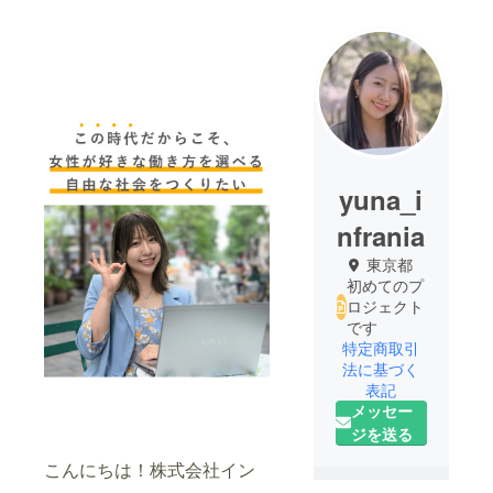
yuna_i
nfrania
東京都
初めてのプ
ロジェクト
です
特定商取引
法に基づく
表記
メッセー
ジを送る
こんにちは！株式会社イン