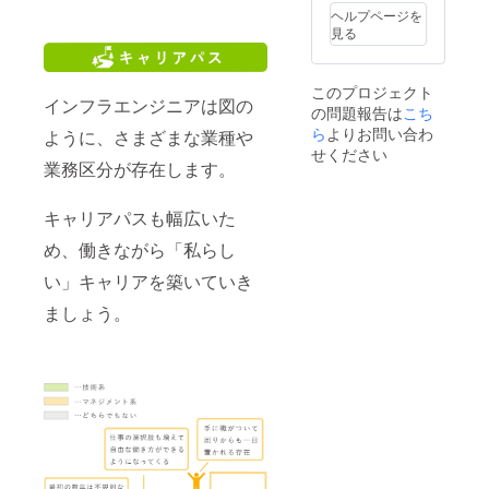
方の方
の他詳
させて
ヘルプページを
や詳細
細は相
いただ
見る
はやり
談をし
きま
取りを
ながら
す。 そ
しなが
決めさ
の他ご
ら決め
せてい
要望な
このプロジェクト
インフラエンジニアは図の
させて
ただき
どは備
の問題報告は
こち
いただ
ます。
考欄に
ら
よりお問い合わ
ように、さまざまな業種や
きま
その他
ご記載
せください
す。 そ
ご要望
くださ
業務区分が存在します。
の他ご
などは
い。
要望な
備考欄
どは備
にご記
キャリアパスも幅広いた
考欄に
載くだ
め、働きながら「私らし
ご記載
さい。
くださ
い」キャリアを築いていき
い。
ましょう。