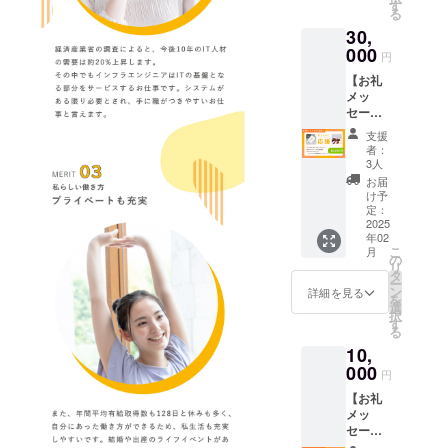
ご相談
間：事
お名前
きま
体験し
す
に構成
のご参
ター対
る
させて
業が存
やロゴ
す！
ていた
されて
加をお
象者 IT
30,
いただ
続する
を、今
【Web
だき、
いるた
願い申
未経験
きま
限り掲
後公開
にお名
000
受講後
め、途
し上げ
円
者大歓
す。
載 ・掲
予定の
前掲
の感想
中で終
ます。
迎 20～
【お礼
載方
ホーム
載】→
や
了され
■モニ
30代の
メッ
②
法：ロ
ページ
法人・
フィー
ると学
ター募
女性が
セー
ご指定
ゴ・バ
などで
個人ど
ドバッ
びの成
集の目
主な対
ジ】 代
いただ
ナー掲
掲載！
ちらで
クを集
果や魅
的 受講
支援
象（年
表の田
いた内
載
※※※支援
も可 支
めるこ
力を十
者：
生の率
齢制限
中が心
容で店
時、必
援いた
とを目
3人
分に体
直な意
なし、
を込め
舗HPに
①
ず備考
だいた
的とし
感でき
お届
見をも
就業希
てお礼
「協
お礼の
欄に掲
方々の
ていま
け予
ない可
とに、
望のな
のメッ
賛」と
ご連絡
載を希
お名前
定：
す。
能性が
今後の
い方も
セージ
2025
してお
をさせ
望され
やロゴ
コース
ありま
コース
応募
年02
をメー
名前を
ていた
るお名
を、今
は基礎
す。モ
内容や
可） ■
こ
月
ルにて
掲載さ
だき、
前をご
後公開
の
から応
ニター
運営体
モニ
リ
お送り
せてい
掲載内
記入く
予定の
タ
用まで
期間中
制の改
ター期
ー
させて
ただき
容（文
ださ
ホーム
ン
段階的
詳細を見る
は、最
善を目
間と内
を
いただ
ます。
字）に
い。 ・
ページ
選
に構成
後まで
指しま
容 期
択
きま
【モバ
ついて
掲載期
などで
す
されて
のご参
す。 ■
間：
る
す！
イル充
ご相談
間：事
掲載！
いるた
加をお
モニ
2024年
10,
【Web
電器】
させて
業が存
※※※支援
め、途
願い申
ター対
4月1日
にお名
000
容量：
いただ
続する
時、必
中で終
し上げ
円
象者 IT
～10月
前掲
3.7V/50
きま
限り掲
ず備考
了され
ます。
未経験
31日
【お礼
載】→
00mAh
す。
載 ・掲
欄に掲
ると学
■モニ
者大歓
（予
メッ
法人・
（18.5
載方
載を希
びの成
ター募
迎 20～
定） 内
セー
個人ど
Wh）1
②
法：ロ
望され
果や魅
集の目
30代の
容：A～
ジ】 代