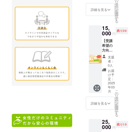
続する
ABS、
5V/2A
してお
させて
制の改
応募
リ
随時簡
項 講義
お送り
5V/2A
タ
限り掲
ケーブ
（最
名前を
いただ
善を目
可） ■
ー
単なア
内容は
させて
（最
ン
載 ・掲
詳細を見る
ルは
大） 付
掲載さ
きま
指しま
モニ
を
ンケー
記録・
いただ
大） 付
選
載方
PVC
属：充
せてい
す。
す。 ■
ター期
択
トにご
録画の
きま
属：充
す
法：ロ
USB規
電用
ただき
モニ
間と内
る
協力く
対象と
す！
電用
ゴ・バ
格：2.0
コード
ます。
②
ター対
容 期
ださい
なる場
15,
コード
ナー掲
PSE試
(USBタ
【モバ
ご指定
象者 IT
間：
■モニ
合があ
残り30
000
(USBタ
載
験合格
イプ
イル充
いただ
円
未経験
2024年
ター特
ります
イプ
品 【ス
C/USB
電器】
いた内
者大歓
8月1日
典 希望
（内部
【受講
C/USB
①
テッ
タイプ
容量：
容で店
迎 20代
～2025
者に就
改善の
希望の
タイプ
お礼の
カー】
A) 本体
3.7V/50
舗HPに
女性が
年3月31
業サ
た
方向
A) 本体
ご連絡
サイ
ポー
00mAh
「協
主な対
日（予
ポート
め）。
け】超
ポー
をさせ
ズ：
ト：
（18.5
賛」と
支援
象（年
定） 内
を提供
フィー
早得
ト：
ていた
者：
W50×H
input/U
Wh）1
してお
齢制限
容：A～
（完全
ドバッ
コー
input/U
0人
だき、
50mm
SBタイ
～2回充
名前を
なし、
Dのいず
保証で
クは匿
ス：限
SBタイ
掲載内
お届
素材：
プC、
電可能
掲載さ
就業希
れかの
はござ
名性を
定30名
プC、
け予
容（文
アート
output/
入力：
せてい
望のな
コース
いませ
保った
様 - ス
定：
output/
字）に
紙、ク
USBタ
5V/2A
ただき
い方も
を選択
ん） 修
形で使
クール
2025
USBタ
ついて
ラフト
イプA
（最
ます。
応募
し受講
了後に
年03
用しま
入会金
イプA
ご相談
セパ ※
素材：
大） 出
【モバ
可） ■
こ
簡単な
月
参加証
す。 定
70%OF
の
素材：
させて
オリジ
本体は
力：
イル充
モニ
リ
アン
明書を
員に達
F + カウ
タ
本体は
いただ
ナル
ABS、
5V/2A
電器】
ター期
ー
ケート
発行 ■
し次
ンセリ
ン
ABS、
詳細を見る
きま
グッズ
ケーブ
（最
容量：
間と内
を
に随時
注意事
第、募
ング+オ
選
ケーブ
す。
を送付
ルは
大） 付
3.7V/50
容 期
択
ご協力
項 講義
集を締
リジナ
す
ルは
するた
PVC
属：充
00mAh
間：
る
くださ
内容は
め切り
ルグッ
PVC
②
め、お
USB規
電用
（18.5
2024年
い ■モ
記録・
25,
ます。
ズ ※受
USB規
ご指定
名前・
格：2.0
コード
Wh）1
10月1日
ニター
録画の
残り15
受講環
講料に
000
格：2.0
いただ
円
お届け
PSE試
(USBタ
～2回充
～2025
特典 希
対象と
境（パ
ついて
PSE試