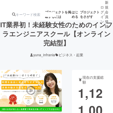
新
ロ
規
グ
会
プロジェクトを掲
はじ
プロジェクト
/
載するには
める
をさがす
イ
員
ン
登
IT業界初！未経験女性のためのインフ
録
ラエンジニアスクール【オンライン
完結型】
人気のプロ
注目のリ
注目の新着プロ
募集終了が近いプ
もうすぐ公開
ジェクト
ターン
ジェクト
ロジェクト
されます
yuna_infrania
ビジネス・起業
アート・写真
音楽
現在の支援総
テクノロジー・ガジェット
ゲーム・サ
額
1,12
映像・映画
書籍・雑誌
1,00
ビジネス・起業
チャレンジ