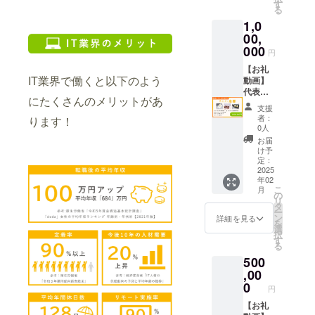
会を考
内容
す
システ
材：植
限：
る
えたい
（予
ム開発
物繊維
2025年
1,0
方 ※月
定）】
の基本
（ジュ
5月末ま
額料金
00,
ネット
的な流
ー
で 受講
につい
ワーク
000
れ etc
ト）、
方法：
円
てはプ
の基礎
【オリ
他 ※送
オンラ
ロジェ
【お礼
IPアド
ジナル
付のた
イン
IT業界で働くと以下のよう
クト
動画】
レッシ
グッ
め、お
（Zoom
ページ
代表の
ングと
ズ】 サ
名前・
または
にたくさんのメリットがあ
のコー
田中が
サブ
イズ：
住所・
Google
支援
ス内容
心を込
ネット
本体/約
電話番
者：
Meet）
ります！
をご覧
めてお
スイッ
220×22
0人
号をご
【モニ
くださ
礼の動
チング
0×110
記入く
お届
ターに
い。
画をお
とVLAN
mm、
け予
ださ
関する
【オリ
送りさ
アクセ
定：
持ち手/
い。
ご案
ジナル
せてい
2025
スコン
約
【カウ
内】 ■
年02
グッ
ただき
トロー
20×320
ンセリ
受講継
こ
月
ズ】 ・
ます！
ルとセ
の
mm 容
ング】
続のお
リ
本体サ
・収録
キュリ
タ
量：約
実施概
願い 本
ー
イズ：
時間：2
ティ
ン
5L 素
詳細を見る
要：1時
モニ
を
本体/約
分間 ・
Packet
選
材：植
間程度
ター
択
220×22
提供方
Tracer
す
物繊維
有効期
は、全
る
0×110
法：
の操作
（ジュ
限：
講義を
500
mm･持
メール
【オリ
ー
2025年
体験し
ち手/約
に添
,00
ジナル
ト）、
7月末ま
ていた
20×320
付、も
グッ
0
他 ※送
で 受講
だき、
円
mm、
しくは
ズ】 サ
付のた
方法：
受講後
・容
URLを
【お礼
イズ：
め、お
オンラ
の感想