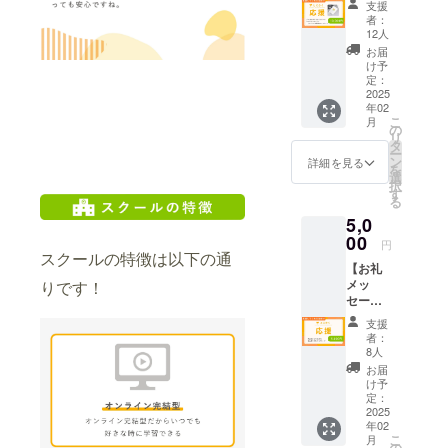
ちらで
～2回充
ご指定
ゴ・バ
るお名
力を十
的 受講
支援
女性が
Dのいず
表の田
も可 支
電可能
いただ
ナー掲
前をご
分に体
者：
生の率
主な対
れかの
中が心
援いた
入力：
いた内
載
記入く
12人
感でき
直な意
象（年
コース
を込め
だいた
5V/2A
容で店
ださ
ない可
お届
見をも
齢制限
を選択
てお礼
方々の
（最
舗HPに
①
い。 ・
け予
能性が
とに、
なし、
し受講
のメッ
お名前
定：
大） 出
「協
お礼の
掲載期
ありま
今後の
就業希
簡単な
セージ
2025
やロゴ
力：
賛」と
ご連絡
間：事
す。モ
コース
望のな
アン
年02
をメー
を、今
5V/2A
してお
をさせ
業が存
ニター
内容や
い方も
こ
ケート
月
ルにて
後公開
の
（最
名前を
ていた
続する
期間中
運営体
応募
リ
に随時
お送り
予定の
タ
大） 付
掲載さ
だき、
限り掲
は、最
制の改
可） ■
ー
ご協力
させて
ホーム
ン
属：充
せてい
掲載内
載 ・掲
詳細を見る
後まで
善を目
モニ
を
くださ
いただ
ページ
選
電用
ただき
容（文
載方
のご参
指しま
ター期
択
い ■モ
きま
などで
す
コード
ます。
字）に
法：ロ
加をお
す。 ■
間と内
る
ニター
す！
掲載！
(USBタ
【モバ
ついて
ゴ・バ
願い申
モニ
容 期
特典 希
5,0
【モバ
※※※支援
イプ
イル充
ご相談
ナー掲
し上げ
ター対
間：
望者に
イル充
00
時、必
C/USB
電器】
させて
載
ます。
円
象者 IT
2024年
就業サ
電器】
ず備考
スクールの特徴は以下の通
タイプ
容量：
いただ
■モニ
未経験
6月1日
ポート
【お礼
容量：
欄に掲
A) 本体
3.7V/50
きま
①
ター募
者大歓
～2024
を提供
メッ
りです！
3.7V/50
載を希
ポー
00mAh
す。
お礼の
集の目
迎 20～
年12月
（完全
セー
00mAh
望され
ト：
（18.5
ご連絡
的 受講
30代の
31日
保証で
ジ】 代
（18.5
るお名
input/U
Wh）1
②
をさせ
生の率
支援
女性が
（予
はござ
表の田
Wh）1
前をご
SBタイ
～2回充
ご指定
ていた
者：
直な意
主な対
定） 内
いませ
中が心
～2回充
記入く
8人
プC、
電可能
いただ
だき、
見をも
象（年
容：A～
ん） 修
を込め
電可能
ださ
output/
入力：
いた内
掲載内
お届
とに、
齢制限
Dのいず
了後に
てお礼
入力：
い。 ・
け予
USBタ
5V/2A
容で店
容（文
今後の
なし、
れかの
参加証
のメッ
5V/2A
定：
掲載期
イプA
（最
舗HPに
字）に
コース
就業希
コース
明書を
セージ
2025
（最
間：事
素材：
大） 出
「協
ついて
内容や
望のな
を選択
発行 ■
年02
をメー
大） 出
業が存
本体は
力：
賛」と
ご相談
運営体
い方も
こ
し受講
月
注意事
ルにて
力：
の