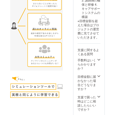
の写真
3. 講師陣の確
所：首
ト】→
提供方
のでは
ご記載
ング】
備考欄
は現段
保と研修 4.
都圏内
このリ
法：
ありま
くださ
・実施
にご記
階での
キャアサポー
（オン
ターン
メール
せん
い。
概要：1
載くだ
イメー
トシステムの
ライン
は任意
で送付
が、全
時間程
さい。
ジで
構築
サポー
です。
・配信
力でサ
度 ・有
す。デ
※目標金額を超
トも
・提供
頻度：
ポート
効期
ザイン
えた場合はプロ
可） そ
内容：
不定期
いたし
限：25
やサイ
ジェクトの運営
の他詳
代表田
で月に
ます。
年5月末
ズなど
費に充てさせて
細は相
中がビ
数回行
受講困
まで ・
が異な
いただきます。
談をし
ジネス
う予定
難な場
受講方
ること
ながら
やプロ
【代表
合は、
法：オ
があり
決めさ
ジェク
と未来
振替対
ンライ
ますの
支援に関するよ
せてい
トなど
を語る
応を検
ン
で予め
くある質問
ただき
のサ
ランチ
討しま
（zoom
ご了承
ます。
ポート
会】→
す。 ご
または
手数料はいく
くださ
【代表
を全力
このリ
要望な
Google
らかかります
い。 そ
と未来
で1日サ
ターン
どは備
Meet）
か？
の他ご
を語る
ポート
は任意
考欄に
その他
要望な
ディ
しま
です。
ご記載
ご要望
目標金額に届
どは備
ナー
す。 ・
場所は
くださ
などは
かなかった場
考欄に
会】→
提供場
都内で
い。
備考欄
合どうなりま
ご記載
このリ
所：首
す。遠
にご記
すか？
くださ
ターン
都圏内
方の方
載くだ
い。
は任意
（オン
や詳細
さい。
支援で困った
です。
ライン
はやり
時はどこに相
場所は
サポー
取りを
談したらいい
都内で
トも
しなが
ですか？
す。遠
可） そ
ら決め