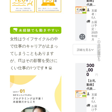
量：約
記載い
動画】
本体/約
名前・
イン
や
5L ・素
たしま
代表の
220×22
住所・
（Zoom
フィー
材：植
す。
田中が
0×110
電話番
または
ドバッ
支援
物繊維
【Web
心を込
mm、
号をご
Google
者：
クを集
(ジュー
にお名
めてお
持ち手/
記入く
0人
Meet）
めるこ
ト)、他
前掲
礼の動
約
ださ
【モニ
お届
とを目
【カウ
載】→
画をお
20×320
い。
け予
ターに
的とし
ンセリ
法人・
送りさ
mm 容
定：
【カウ
関する
ていま
ング】
個人ど
せてい
2025
量：約
ンセリ
ご案
す。
年02
・実施
ちらで
ただき
5L 素
ング】
女性はライフサイクルの中
内】 ■
コース
こ
月
概要：1
も可 支
ます！
材：植
の
実施概
受講継
は基礎
リ
時間程
援いた
・収録
物繊維
で仕事のキャリアが止まっ
タ
要：1時
続のお
から応
ー
度 ・有
だいた
時間：2
（ジュ
ン
間程度
詳細を見る
願い 本
用まで
を
てしまうこともあります
効期
方々の
分間 ・
ー
選
有効期
モニ
段階的
択
限：25
お名前
提供方
ト）、
す
限：
ター
に構成
る
が、ITはその影響を受けに
年5月末
やロゴ
法：
他 ※送
2025年
は、全
されて
300
まで ・
を、今
メール
付のた
9月末ま
講義を
いるた
くい仕事の1つです👩‍💻
受講方
後公開
に添
,00
め、お
で 受講
体験し
め、途
法：オ
予定の
付、も
名前・
0
方法：
ていた
中で終
円
ンライ
ホーム
しくは
住所・
オンラ
だき、
了され
ン
ページ
URLを
【お礼
電話番
イン
受講後
ると学
（zoom
などで
記載い
動画】
号をご
（Zoom
の感想
びの成
または
掲載！
たしま
代表の
記入く
または
や
果や魅
Google
※※※支援
す。
田中が
ださ
Google
フィー
力を十
支援
Meet）
時、必
【Web
心を込
い。
Meet）
ドバッ
者：
分に体
※カウン
ず備考
にお名
めてお
【カウ
【モニ
0人
クを集
感でき
セリン
欄に掲
前掲
礼の動
ンセリ
ターに
めるこ
お届
ない可
グ時に
載を希
載】→
画をお
ング】
関する
け予
とを目
能性が