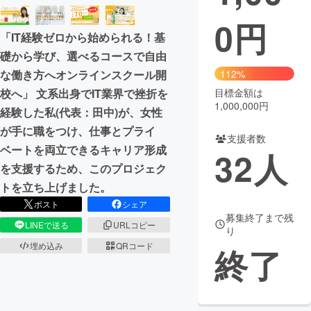
0
円
まちづくり・地域活性化
「IT経験ゼロから始められる！基
礎から学び、選べるコースで自由
CAMPFIRE for Social Good
CAMPFIRE Creation
112%
な働き方へオンラインスクール開
CAMPFIREふるさと納税
machi-ya
コミュニティ
目標金額は
校へ」 文系出身でIT業界で挫折を
1,000,000円
経験した私(代表：田中)が、女性
が手に職をつけ、仕事とプライ
支援者数
ベートを両立できるキャリア形成
32
人
を支援するため、このプロジェク
トを立ち上げました。
ポスト
シェア
募集終了まで残
LINEで送る
URLコピー
り
埋め込み
QRコード
終了