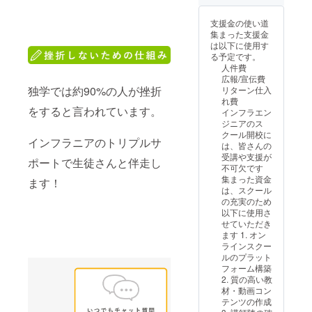
テッ
りをし
不定期
す。デ
所・電
ます。
事前に
0×110
受講困
先住
ンライ
カー】
ながら
で月に
ザイン
話番号
受講環
ご連絡
mm･持
難な場
所・電
ン
サイ
支援金の使い道
決めさ
数回行
やサイ
を入力
境（パ
くださ
ち手/約
合は、
話番号
（zoom
ズ：
集まった支援金
せてい
う予定
ズなど
して下
ソコ
い。 ■
20×320
振替対
を入力
または
W50×H
は以下に使用す
いただ
【代表1
が異な
さい。
ン・イ
免責事
mm、
応を検
して下
Google
50mm
る予定です。
きま
日サ
ること
※オリジ
ンター
項 モニ
・容
討しま
さい。
Meet）
素材：
人件費
す。 そ
ポー
があり
ナル
ネット
ターは
量：約
す。 ご
【カウ
その他
アート
広報/宣伝費
の他ご
ト】→
ますの
グッズ
回線）
満足度
5L ・素
要望な
ンセリ
ご要望
独学では約90%の人が挫折
紙、ク
リターン仕入
要望な
このリ
で予め
の写真
は各自
を保証
材：植
どは備
ング】
などは
ラフト
れ費
どは備
ターン
ご了承
は現段
で準備
するも
物繊維
考欄に
・実施
備考欄
をすると言われています。
セパ ※
インフラエン
考欄に
は任意
くださ
階での
をお願
のでは
(ジュー
ご記載
概要：1
にご記
オリジ
ジニアのス
ご記載
です。
い。
イメー
いしま
ありま
ト)、他
くださ
時間程
載くだ
ナル
クール開校に
くださ
・提供
【メル
ジで
す。 受
せん
※オリジ
い。
度 ・有
インフラニアのトリプルサ
さい。
グッズ
は、皆さんの
い。
内容：
マガ配
す。デ
講生都
が、全
ナル
効期
を送付
受講や支援が
代表田
信】 ・
ザイン
合で
力でサ
グッズ
ポートで生徒さんと伴走し
限：25
するた
不可欠です
中がビ
提供方
やサイ
キャン
ポート
を送付
年5月末
め、お
集まった資金
ジネス
法：
ズなど
ます！
セルの
いたし
するた
まで ・
名前・
は、スクール
やプロ
メール
が異な
場合、
ます。
め、お
受講方
お届け
の充実のため
ジェク
で送付
ること
事前に
受講困
名前・
法：オ
先住
以下に使用さ
トなど
・配信
があり
ご連絡
難な場
お届け
ンライ
所・電
せていただき
のサ
頻度：
ますの
くださ
合は、
先住
ン
話番号
ます️ 1. オン
ポート
不定期
で予め
い。 ■
振替対
所・電
（zoom
を入力
ラインスクー
を全力
で月に
ご了承
免責事
応を検
話番号
または
して下
ルのプラット
で1日サ
数回行
くださ
項 モニ
討しま
を入力
Google
さい。
フォーム構築
ポート
う予定
い。
ターは
す。 ご
して下
Meet）
※オリジ
2. 質の高い教
しま
【代表1
【メル
満足度
要望な
さい。
その他
ナル
材・動画コン
す。 ・
日サ
マガ配
を保証
どは備
【カウ
ご要望
グッズ
テンツの作成
提供場
ポー
信】 ・
するも
考欄に
ンセリ
などは