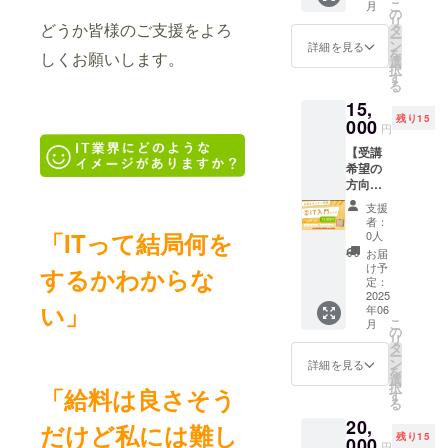
こ
月
ンセリ
の
リ
ング+オ
どうか皆様のご支援をよろ
タ
ー
リジナ
ン
詳細を見る
を
しくお願いします。
ルグッ
選
択
ズ付
す
る
き）
15,
【こん
残り15
な方に
000
円
おすす
【受講
め】 ス
希望の
キマ時
方向
間や副
け】限
業で稼
支援
定15名
ぎたい
者：
様モニ
育児や
「ITって結局何を
0人
ター募
家事で
お届
集 ②IT
時間が
け予
するかわからな
入門
ない フ
定：
コース
2025
リーラ
い」
年06
（カウ
ンスを
こ
月
ンセリ
目指し
の
リ
ング+オ
たい
タ
ー
リジナ
【受講
ン
詳細を見る
を
ルグッ
内容
選
択
「給料は良さそう
ズ付
（予
す
る
き）
定）】
20,
【こん
Photos
だけど
私には難し
残り15
な方に
000
hop、
円