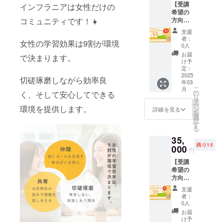
いた内
先住
験合格
イプ
電可能
年6月30
望者に
なる場
【受講
ソコ
はプロ
インフラニアは女性だけの
験合格
容で店
所・電
品 【ス
C/USB
入力：
日（予
就業サ
合があ
希望の
ン・イ
ジェク
品 【ス
舗HPに
話番号
テッ
タイプ
5V/2A
定） 内
ポート
ります
方向
コミュニティです！👧
ンター
トペー
テッ
「協
を入力
カー】
A) 本体
（最
容：A～
を提供
（内部
け】早
ネット
ジの
カー】
賛」と
支援
して下
サイ
ポー
大） 出
Dのいず
（就業
改善の
得コー
回線）
コース
サイ
者：
してお
さい。
ズ：
ト：
力：
れかの
女性の学習効果は9割が環境
の保証
た
ス：限
は各自
内容を
0人
ズ：
名前を
※オリジ
W50×H
input/U
5V/2A
コース
はな
め）。
定15名
で準備
ご覧く
W50×H
お届
掲載さ
ナル
50mm
SBタイ
（最
で決まります。
を選択
し） 修
フィー
様 - ス
をお願
ださ
け予
50mm
せてい
グッズ
素材：
プC、
大） 付
し受講
了後に
ドバッ
クール
いしま
い。
定：
素材：
ただき
の写真
アート
output/
属：充
簡単な
参加証
クは匿
入会金
2025
す。 受
【オリ
アート
切磋琢磨しながら効率良
ます。
は現段
紙、ク
USBタ
電用
アン
明書を
年03
名性を
50%OF
講生都
ジナル
紙、ク
【モバ
階での
ラフト
イプA
コード
こ
ケート
月
発行 ■
保った
F + カウ
合で
グッ
の
く、そして安心してできる
ラフト
イル充
イメー
セパ ※
素材：
(USBタ
リ
に随時
注意事
形で使
ンセリ
キャン
ズ】 ・
タ
セパ ※
電器】
ジで
オリジ
本体は
イプ
ー
ご協力
項 講義
用しま
ング+オ
環境を提供します。
セルの
本体サ
ン
詳細を見る
オリジ
容量：
す。デ
ナル
ABS、
C/USB
を
くださ
内容は
す。 定
リジナ
場合、
イズ：
選
ナル
3.7V/50
ザイン
グッズ
ケーブ
タイプ
択
い ■モ
記録・
員に達
ルグッ
事前に
本体/約
す
グッズ
00mAh
やサイ
を送付
ルは
A) 本体
る
ニター
録画の
し次
ズ ※受
ご連絡
220×22
を送付
（18.5
ズなど
するた
PVC
ポー
特典 希
対象と
35,
第、募
講料に
くださ
0×110
するた
Wh）1
が異な
め、お
USB規
ト：
望者に
なる場
残り15
集を締
ついて
000
い。 ■
mm･持
め、お
円
～2回充
ること
名前・
格：2.0
input/U
就業サ
合があ
め切り
はプロ
免責事
ち手/約
名前・
電可能
があり
お届け
PSE試
SBタイ
ポート
ります
【受講
ます。
ジェク
項 モニ
20×320
お届け
入力：
ますの
先住
験合格
プC、
を提供
（内部
希望の
受講環
トペー
ターは
mm、
先住
5V/2A
で予め
所・電
品 【ス
output/
（就業
改善の
方向
境（パ
ジの
満足度
・容
所・電
（最
ご了承
話番号
テッ
USBタ
の保証
た
け】お
ソコ
コース
を保証
量：約
話番号
支援
大） 出
くださ
を入力
カー】
イプA
はな
め）。
得コー
ン・イ
内容を
するも
5L ・素
者：
を入力
力：
い。
して下
サイ
素材：
し） 修
フィー
ス：限
ンター
ご覧く
のでは
材：植
0人
して下
5V/2A
【メル
さい。
ズ：
本体は
了後に
ドバッ
定15名
ネット
ださ
ありま
物繊維
お届
さい。
（最
マガ配
※オリジ
W50×H
ABS、
参加証
クは匿
様 - ス
回線）
い。
せん
(ジュー
け予
※オリジ