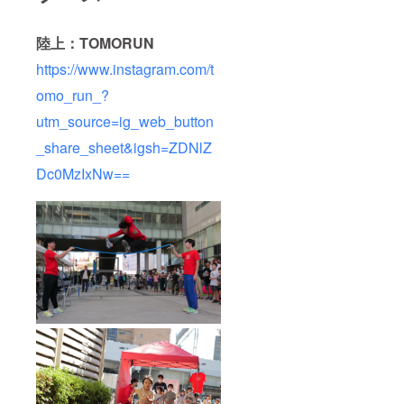
陸上：TOMORUN
https://www.instagram.com/t
omo_run_?
utm_source=ig_web_button
_share_sheet&igsh=ZDNlZ
Dc0MzIxNw==