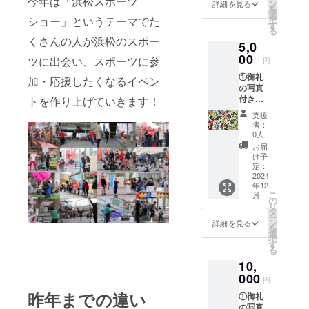
今年は「浜松スポーツ
ン
詳細を見る
を
選
択
ショー」というテーマでた
す
る
くさんの人が浜松のスポー
5,0
00
ツに出会い、スポーツに参
円
①御礼
加・応援したくなるイベン
の写真
付き
トを作り上げていきます！
メール
支援
②EDO
者：
デザイ
0人
ンオリ
お届
ジナル
け予
ステッ
定：
カー＋
2024
年12
ポスト
こ
月
カード
の
リ
侍×ス
タ
ー
ポーツ
ン
詳細を見る
を
がモ
選
択
チーフ
す
る
のス
10,
テッ
カーと
000
円
ポスト
昨年までの違い
①御礼
カード
の写真
のセッ