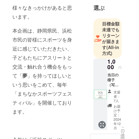
選ぶ
様々なきっかけがあると思
います。
目標金額
未達でも
本企画は、静岡県民、浜松
リターン
市民の皆様にスポーツを身
が届きま
す
(All-in
近に感じていただきたい、
方式)
子どもたちにアスリートと
1,0
00
交流・触れ合う機会をもっ
円
当日の
て「
夢
」を持ってほしいと
様子
いう思いをこめて、毎年
（写
真）を
支援
「まちなかスポーツフェス
添えた
者：
御礼の
7人
ティバル」を開催しており
メッ
お届
セージ
け予
ます。
メール
定：
2024
年12
こ
月
の
リ
タ
ー