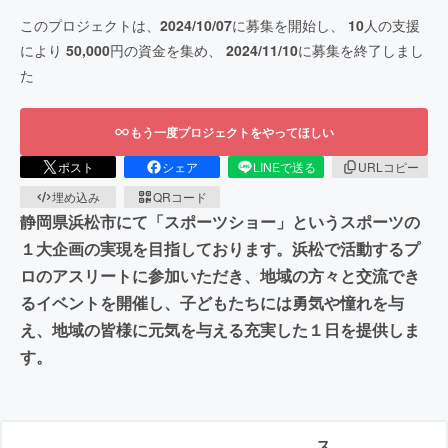
このプロジェクトは、
2024/10/07
に募集を開始し、
10
人の支援
により
50,000
円の資金を集め、
2024/11/10
に募集を終了しまし
た
もう一度プロジェクトをやってほしい
ポスト
シェア
LINEで送る
URLコピー
埋め込み
QRコード
静岡県浜松市にて「スポーツショー」というスポーツの
１大企画の実現を目指しております。浜松で活動するプ
ロのアスリートに参加いただき、地域の方々と交流でき
るイベントを開催し、子どもたちには勇気や憧れを与
え、地域の皆様に元気を与える充実した１日を提供しま
す。
ス