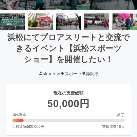
浜松にてプロアスリートと交流で
きるイベント【浜松スポーツ
ショー】を開催したい！
streetrun
スポーツ
静岡県
現在の支援総額
50,000
円
終了
10
%達成
目標金額
500,000
円
支援者数
10
人