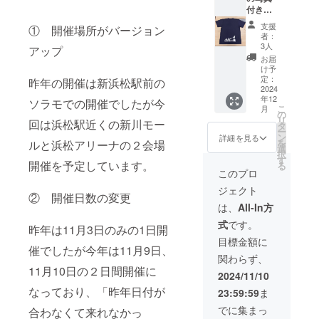
付き
トにな
メール
りま
支援
① 開催場所がバージョン
②EDO
す！ 侍
者：
デザイ
がス
3人
アップ
ンオリ
ポーツ
お届
ジナル
をして
け予
ステッ
いる
定：
昨年の開催は新浜松駅前の
カー ③
2024
シュー
年12
まちス
ソラモでの開催でしたが今
ルなデ
こ
月
ポコラ
ザイン
の
リ
回は浜松駅近くの新川モー
ボTシャ
に気に
タ
ー
ツ
入るこ
ン
詳細を見る
を
ルと浜松アリーナの２会場
【EDO
と間違
選
択
デザイ
いな
す
開催を予定しています。
る
ンオリ
し！
このプロ
ジナル
【EDO
ジェクト
ステッ
デザイ
② 開催日数の変更
カー】
ンオリ
は、
All-In方
種類は
ジナル
式
です。
ランダ
ステッ
昨年は11月3日のみの1日開
ムとな
カー 】
目標金額に
催でしたが今年は11月9日、
りま
種類は
関わらず、
す。サ
ランダ
11月10日の２日間開催に
イズ約
ムとな
2024/11/10
10cm×
りま
なっており、「昨年日付が
23:59:59
ま
10cmサ
す。サ
イズに
イズ約
でに集まっ
合わなくて来れなかっ
なりま
10cm×