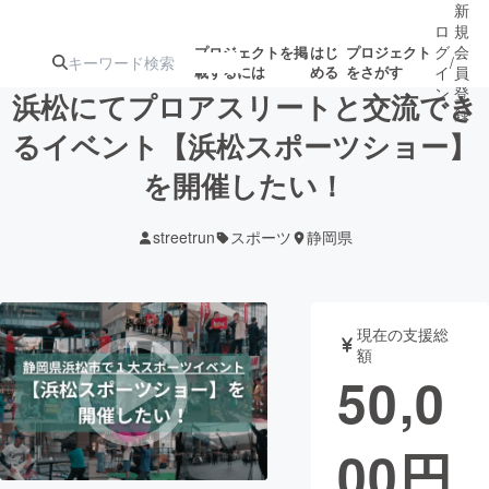
新
ロ
規
グ
会
プロジェクトを掲
はじ
プロジェクト
/
載するには
める
をさがす
イ
員
ン
登
浜松にてプロアスリートと交流でき
録
るイベント【浜松スポーツショー】
を開催したい！
人気のプロ
注目のリ
注目の新着プロ
募集終了が近いプ
もうすぐ公開
ジェクト
ターン
ジェクト
ロジェクト
されます
streetrun
スポーツ
静岡県
アート・写真
音楽
現在の支援総
テクノロジー・ガジェット
ゲーム・サ
額
50,0
映像・映画
書籍・雑誌
00
円
ビジネス・起業
チャレンジ