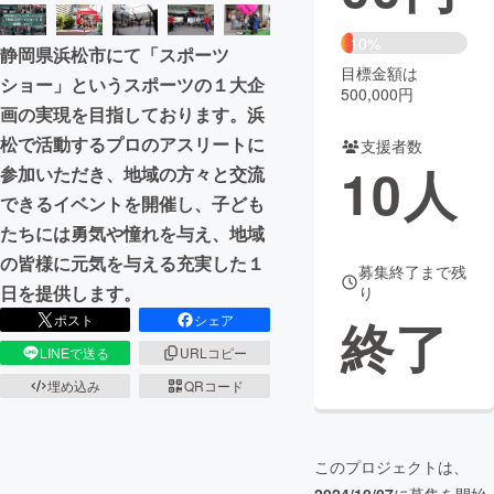
まちづくり・地域活性化
10%
静岡県浜松市にて「スポーツ
目標金額は
ショー」というスポーツの１大企
500,000円
CAMPFIRE for Social Good
CAMPFIRE Creation
画の実現を目指しております。浜
CAMPFIREふるさと納税
machi-ya
コミュニティ
松で活動するプロのアスリートに
支援者数
10
人
参加いただき、地域の方々と交流
できるイベントを開催し、子ども
たちには勇気や憧れを与え、地域
の皆様に元気を与える充実した１
募集終了まで残
日を提供します。
り
終了
ポスト
シェア
LINEで送る
URLコピー
埋め込み
QRコード
このプロジェクトは、