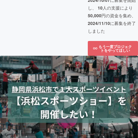
2024/10/07
に募集を開始
し、
10
人の支援により
50,000
円の資金を集め、
2024/11/10
に募集を終了
しました
もう一度プロジェク
トをやってほしい