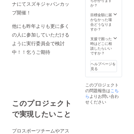
らかかります
ナにてスズキジャパンカッ
コット
か？
ンで
プ開催！
す。 侍
目標金額に届
×スポー
かなかった場
ツがモ
合どうなりま
他にも昨年よりも更に多く
チーフ
すか？
のス
の人に参加していただける
テッ
支援で困った
カーとT
ように実行委員会で検討
時はどこに相
シャツ
談したらいい
中！！乞うご期待
のセッ
ですか？
トにな
りま
ヘルプページを
す！ 侍
見る
がス
ポーツ
をして
このプロジェクト
いる
の問題報告は
シュー
こち
ルなデ
ら
よりお問い合わ
ザイン
このプロジェクト
せください
に気に
入るこ
で実現したいこと
と間違
いなし
プロスポーツチームやアス