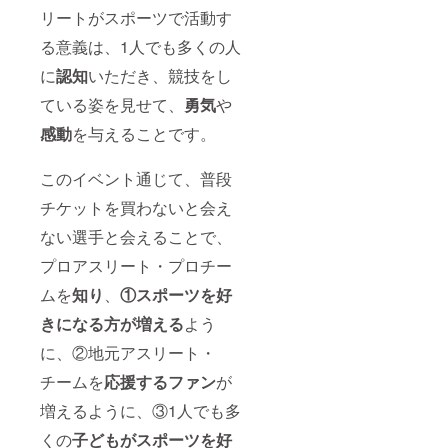
リートがスポーツで活動す
る意義は、1人でも多くの人
に
認知
いただき、競技をし
ている姿を見せて、
勇気
や
感動
を与えることです。
このイベント通じて、普段
チケットを買わないと会え
ない選手と会えることで、
プロアスリート・プロチー
ムを
知り
、
①スポーツを好
きになる方が増える
よう
に、②地元アスリート・
チームを
応援するファン
が
増えるように、③1人でも多
くの
子どもがスポーツを好