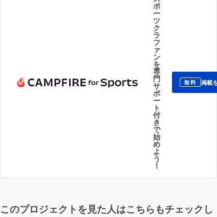
ポ
ー
ツ
ク
ラ
フ
ァ
ン
を
専
門
掲載
無料
サ
ポ
ー
ト
付
き
で
始
め
よ
う
！
このプロジェクトを見た人はこちらもチェックし