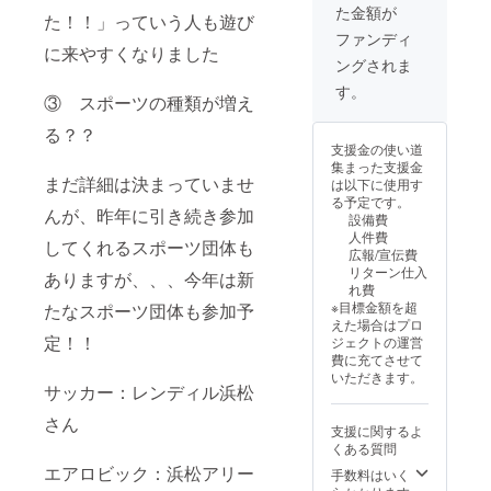
た金額が
す。
10cmサ
た！！」っていう人も遊び
【Tシャ
イズに
ファンディ
ツのデ
に来やすくなりました
なりま
ングされま
ザイ
す。
ン・サ
【EDO
す。
③ スポーツの種類が増え
イズ・
デザイ
カ
ンオリ
る？？
ラー】
ジナル
支援金の使い道
まちス
ポスト
集まった支援金
ポコラ
カー
まだ詳細は決まっていませ
は以下に使用す
ボTシャ
ド】 デ
る予定です。
ツ … サ
ザイン
んが、昨年に引き続き参加
設備費
イズは
は1種類
人件費
［S・
してくれるスポーツ団体も
のみ。
広報/宣伝費
M・L・
サイズ
リターン仕入
ありますが、、、今年は新
XL］か
はハガ
れ費
ら選
キサイ
※目標金額を超
たなスポーツ団体も参加予
択、カ
ズにな
えた場合はプロ
ラーは
りま
定！！
ジェクトの運営
［ベー
す。
費に充てさせて
ジュ、
いただきます。
ネイ
サッカー：レンディル浜松
ビー、
ブラッ
さん
支援に関するよ
ク］に
くある質問
なりま
エアロビック：浜松アリー
す。素
手数料はいく
材は