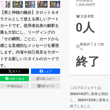
1,200,000円
まちづくり・地域活性化
【美と神秘の融合】タロット＆オ
支援者数
ラクルとして使える美しいアート
0
人
CAMPFIRE for Social Good
CAMPFIRE Creation
カードです。使用者自身の解釈を
CAMPFIREふるさと納税
machi-ya
コミュニティ
最も大切にし、リーディングの
「その瞬間」ごとに、カードから
募集終了まで残
感じる直感的なメッセージを重視
り
します。内省や自己発見をサポー
終了
トする新しいスタイルのカードで
す。
ポスト
シェア
LINEで送る
URLコピー
埋め込み
QRコード
このプロジェクトは、
2024/10/27
に募集を開始
し、
2024/12/25
に募集を
終了しました