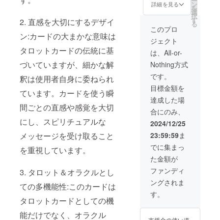
ー
ン
詳細を見る
を
選
択
す
2. 直感を大切にするデザイ
る
このプロ
ン:カードの大まかな意味は
ジェクト
タロットカードの伝統に基
は、All-or-
づいていますが、細かな解
Nothing方式
です。
釈は使用者自身に委ねられ
目標金額を
ています。カードを使う瞬
達成した場
間ごとの直感や感覚を大切
合にのみ、
にし、スピリチュアルな
2024/12/25
メッセージを受け取ること
23:59:59
ま
でに集まっ
を重視しています。
た金額が
ファンディ
3. タロット＆オラクルとし
ングされま
ての多機能性:このカードは
す。
タロットカードとしての機
能だけでなく、オラクル
支援金の使い道