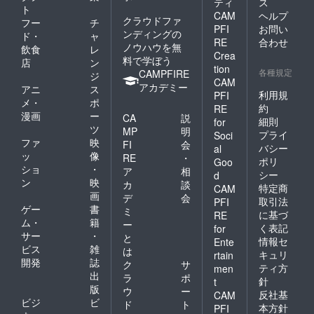
ティ
ス
ト
CAM
ヘルプ
クラウドファ
フー
チ
PFI
お問い
ンディングの
ド・
ャ
RE
合わせ
ノウハウを無
飲食
レ
Crea
料で学ぼう
店
ン
tion
各種規定
CAMPFIRE
ジ
CAM
アカデミー
アニ
ス
利用規
PFI
メ・
ポ
約
RE
漫画
ー
CA
説
細則
for
ツ
MP
明
プライ
Soci
ファ
映
FI
会
バシー
al
ッ
像
RE
・
ポリ
Goo
ショ
・
ア
相
シー
d
ン
映
カ
談
特定商
CAM
画
デ
会
取引法
PFI
ゲー
書
ミ
に基づ
RE
ム・
籍
ー
く表記
for
サー
・
と
情報セ
Ente
ビス
雑
は
キュリ
rtain
開発
誌
ク
サ
ティ方
men
出
ラ
ポ
針
t
版
ウ
ー
反社基
CAM
ビジ
ビ
ド
ト
本方針
PFI