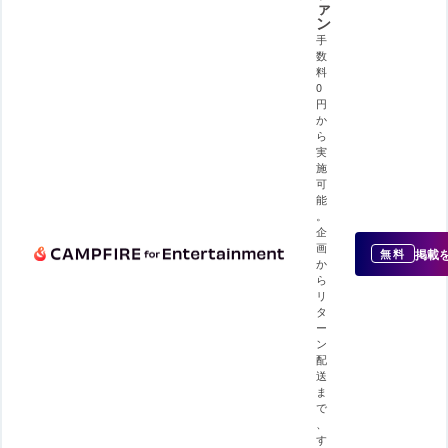
ァ
ン
手
数
料
0
円
か
ら
実
施
可
能
。
企
画
掲載
無料
か
ら
リ
タ
ー
ン
配
送
ま
で
、
す