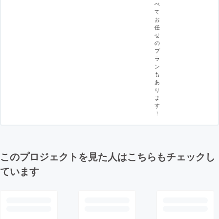
べ
て
お
任
せ
の
プ
ラ
ン
も
あ
り
ま
す
！
このプロジェクトを見た人はこちらもチェックし
ています