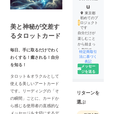
u
東京都
初めてのプ
ロジェクト
美と神秘が交差す
です
自分だけが
るタロットカード
楽しむこと
から始まっ
た趣味です
毎日、手に取るだけでわく
特定商取引
が、喜んで
法に基づく
わくする！癒される！自分
くださる
表記
を知る！
メッセー
方々のおか
ジを送る
げさまで、
タロット＆オラクルとして
今は音楽配
信やデジタ
使える美しいアートカード
ルアートを
です。リーディングの「そ
リターンを
発信してい
の瞬間」ごとに、カードか
ます。
選ぶ
ら感じる使用者の直感的な
メッセージを大切にするデ