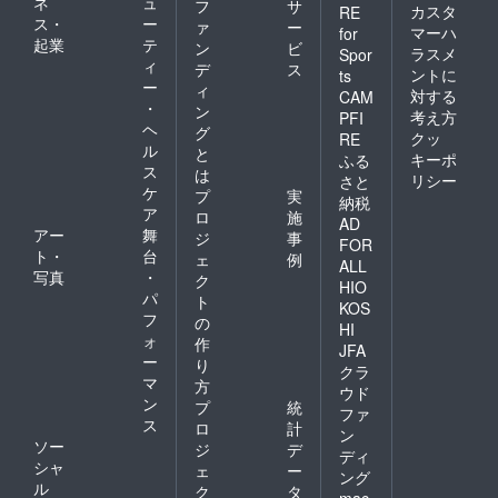
ネ
ュ
フ
サ
カスタ
RE
ス・
ー
ァ
ー
マーハ
for
起業
テ
ン
ビ
ラスメ
Spor
ィ
デ
ス
ントに
ts
ー
ィ
対する
CAM
・
ン
考え方
PFI
ヘ
グ
クッ
RE
ル
と
キーポ
ふる
ス
は
リシー
さと
ケ
プ
実
納税
ア
ロ
施
AD
アー
舞
ジ
事
FOR
ト・
台
ェ
例
ALL
写真
・
ク
HIO
パ
ト
KOS
フ
の
HI
ォ
作
JFA
ー
り
クラ
マ
方
ウド
ン
プ
統
ファ
ス
ロ
計
ン
ソー
ジ
デ
ディ
シャ
ェ
ー
ング
ル
ク
タ