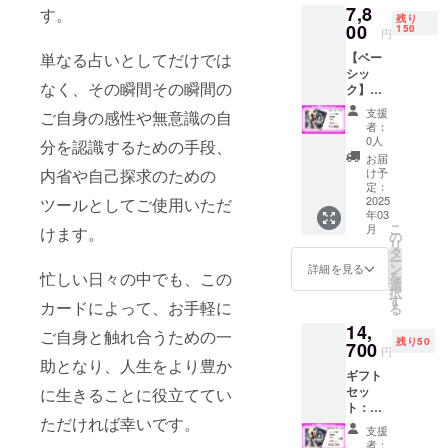
7,8
で、
す。
残り
カード
00
150
円
サイズ
【ベー
単なる占いとしてだけでは
に収ま
シッ
りきら
なく、その瞬間その瞬間の
ク】早
なかっ
期割引
た部分
支援
ご自身の感性や無意識の自
10％OF
もお楽
者：
F(端数
しみい
0人
分を認識するための手段、
はおま
ただけ
お届
け) 内
ます。
け予
内省や自己探求のための
容：
また、
定：
カード
2025
ツールとしてご使用いただ
印刷物
年03
78枚 +
では原
こ
月
けます。
説明書
色に近
の
リ
+ BOX
い色や
タ
ー
鮮やか
ン
詳細を見る
を
忙しい日々の中でも、この
な蛍光
選
択
色を再
す
カードによって、お手軽に
る
現する
14,
ことは
ご自身と触れ合うための一
残り50
700
困難で
円
すが、
助となり、人生をより豊か
ギフト
こちら
セッ
に生きることに役立ててい
は本来
ト：
の作品
ただければ幸いです。
ベー
どおり
支援
シック
の色彩
者：