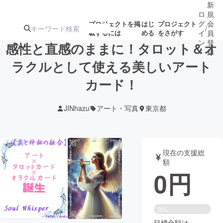
新
ロ
規
グ
会
プロジェクトを掲
はじ
プロジェクト
/
載するには
める
をさがす
イ
員
ン
登
感性と直感のままに！タロット＆オ
録
ラクルとして使える美しいアート
カード！
人気のプロ
注目のリ
注目の新着プロ
募集終了が近いプ
もうすぐ公開
ジェクト
ターン
ジェクト
ロジェクト
されます
JINhazu
アート・写真
東京都
アート・写真
音楽
現在の支援総
テクノロジー・ガジェット
ゲーム・サ
額
0
円
映像・映画
書籍・雑誌
0%
ビジネス・起業
チャレンジ
目標金額は