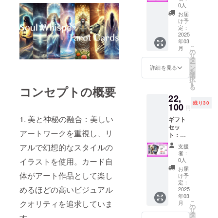
×2個 早
です。
0人
期割引
カード
お届
15％OF
に記載
け予
F(端数
定：
のある
はおま
2025
数字、
年03
け)
文字、
こ
月
の
枠など
リ
タ
が無い
ー
ン
デジタ
詳細を見る
を
選
ル絵だ
択
す
けをダ
る
コンセプトの概要
ウン
22,
ロード
残り30
100
いただ
円
けま
1. 美と神秘の融合：美しい
ギフト
す。ク
セッ
ラウド
アートワークを重視し、リ
ト：
ファン
ベー
ディン
アルで幻想的なスタイルの
支援
シック
グ限定
者：
×3個 早
イラストを使用。カード自
0人
品で
期割引
す。
お届
15％off(
体がアート作品として楽し
け予
端数は
定：
めるほどの高いビジュアル
おまけ)
2025
年03
クオリティを追求していま
こ
月
の
リ
タ
す。