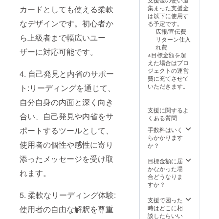
カードとしても使える柔軟
集まった支援金
は以下に使用す
なデザインです。初心者か
る予定です。
広報/宣伝費
ら上級者まで幅広いユー
リターン仕入
れ費
ザーに対応可能です。
※目標金額を超
えた場合はプロ
ジェクトの運営
4. 自己発見と内省のサポー
費に充てさせて
いただきます。
ト:リーディングを通じて、
自分自身の内面と深く向き
支援に関するよ
合い、自己発見や内省をサ
くある質問
ポートするツールとして、
手数料はいく
らかかります
使用者の個性や感性に寄り
か？
添ったメッセージを受け取
目標金額に届
かなかった場
れます。
合どうなりま
すか？
5. 柔軟なリーディング体験:
支援で困った
使用者の自由な解釈を尊重
時はどこに相
談したらいい