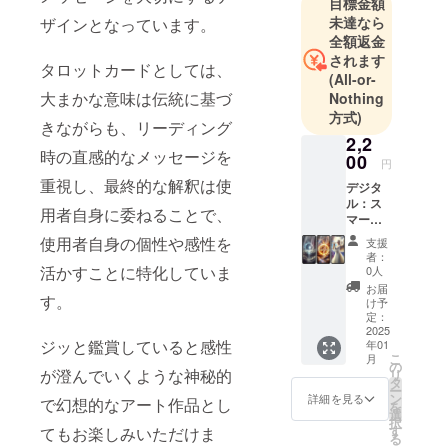
目標金額
未達なら
ザインとなっています。
全額返金
されます
タロットカードとしては、
(All-or-
大まかな意味は伝統に基づ
Nothing
方式)
きながらも、リーディング
2,2
時の直感的なメッセージを
00
円
重視し、最終的な解釈は使
デジタ
ル：ス
用者自身に委ねることで、
マート
フォン
使用者自身の個性や感性を
支援
待ち受
者：
け画像
活かすことに特化していま
0人
3枚 特
お届
徴：容
す。
け予
量を小
定：
さくし
2025
ジッと鑑賞していると感性
年01
たデジ
こ
月
タル
の
が澄んでいくような神秘的
リ
アート
タ
ー
の原画
ン
詳細を見る
で幻想的なアート作品とし
を
をお送
選
択
りしま
す
てもお楽しみいただけま
る
すの