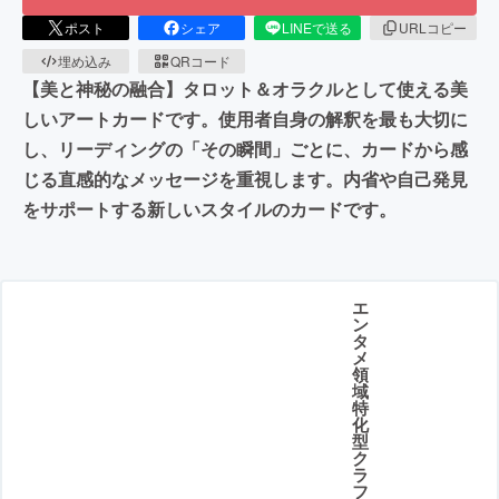
ポスト
シェア
LINEで送る
URLコピー
埋め込み
QRコード
【美と神秘の融合】タロット＆オラクルとして使える美
しいアートカードです。使用者自身の解釈を最も大切に
し、リーディングの「その瞬間」ごとに、カードから感
じる直感的なメッセージを重視します。内省や自己発見
をサポートする新しいスタイルのカードです。
エ
ン
タ
メ
領
域
特
化
型
ク
ラ
フ