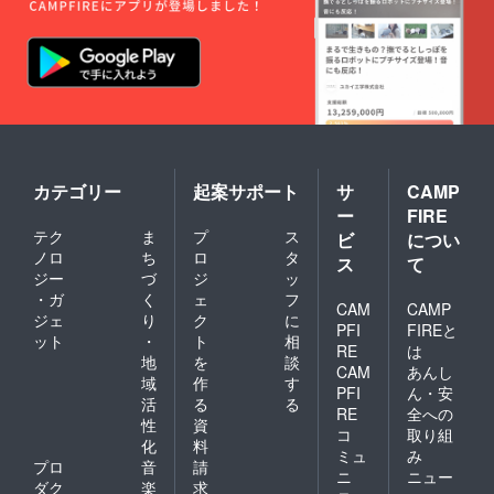
カテゴリー
起案サポート
サ
CAMP
ー
FIRE
テク
ま
プ
ス
ビ
につい
ノロ
ち
ロ
タ
ス
て
ジー
づ
ジ
ッ
・ガ
く
ェ
フ
CAM
CAMP
ジェ
り
ク
に
PFI
FIREと
ット
・
ト
相
RE
は
地
を
談
CAM
あんし
域
作
す
PFI
ん・安
活
る
る
RE
全への
性
資
コ
取り組
化
料
ミュ
み
プロ
音
請
ニ
ニュー
ダク
楽
求