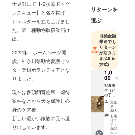
士見町にて【横須賀ドッグ
リターンを
レスキュー】と名を掲げ
選ぶ
シェルターを立ち上げまし
た。第二種動物取扱業届け
目標金額
出。
未達でも
リターン
2022年 ホームページ開
が届きま
す
(All-in
設。神奈川県動物愛護セン
方式)
ター登録ボランティアとな
1,0
00
りました。
円
写真添
付（ど
現在は多頭飼育崩壊・虐待
の子が
届くか
案件などから犬を保護し心
支援
な）の
者：
身のケア後、
電子
22人
メール
お届
新しい暖かい家族の元へ送
け予
定：
り出しています。
2025
年03