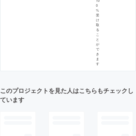
10
0
%
受
け
取
る
こ
と
が
で
き
ま
す
このプロジェクトを見た人はこちらもチェックし
ています