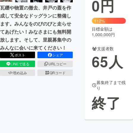
0
円
瓦礫や物置の撤去、井戸の蓋を作
まちづくり・地域活性化
成して安全なドッグランに整備し
112%
ます。みんなをのびのびと走らせ
目標金額は
CAMPFIRE for Social Good
CAMPFIRE Creation
てあげたい！みなさまにも無料開
1,000,000円
CAMPFIREふるさと納税
machi-ya
コミュニティ
放します。そして、里親募集中の
みんなに会いに来てください！
支援者数
65
人
ポスト
シェア
LINEで送る
URLコピー
埋め込み
QRコード
募集終了まで残
り
終了