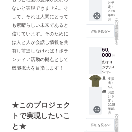
け予
定：
ないと実現できません。そ
2025
年03
して、それは人間にとって
こ
月
の
リ
も素晴らしい未来であると
タ
ー
ン
詳細を見る
信じています。そのために
を
選
択
す
は人と人が会話し情報を共
る
50,
有し前進しなければ！ボラ
000
円
ンティア活動の拠点として
①オリ
機能拡大を目指します！
ジナルT
シャツ
②トー
支援
トバッ
者：
グ ③ポ
5人
スト
お届
カード
け予
とス
定：
★このプロジェク
テッ
2025
年03
カー ④
こ
トで実現したいこ
月
プレ
の
リ
オーブ
タ
ー
と★
ンご招
ン
詳細を見る
を
待 ⑤お
選
択