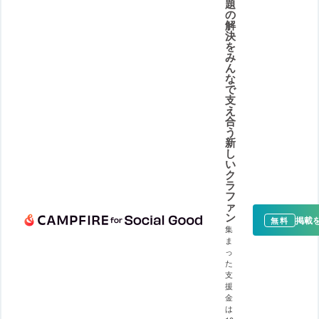
題
の
解
決
を
み
ん
な
で
支
え
合
う
新
し
い
ク
ラ
フ
ァ
ン
掲載
無料
集
ま
っ
た
支
援
金
は