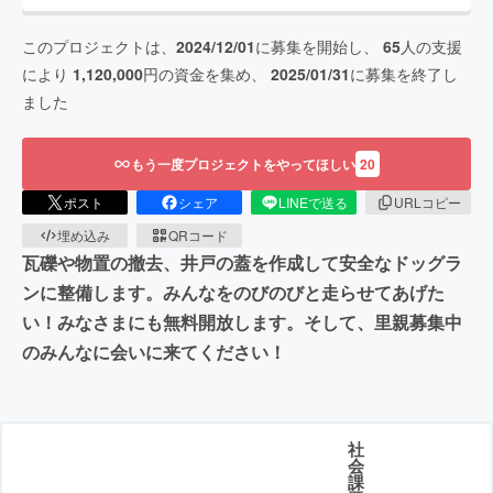
このプロジェクトは、
2024/12/01
に募集を開始し、
65
人の支援
により
1,120,000
円の資金を集め、
2025/01/31
に募集を終了し
ました
もう一度プロジェクトをやってほしい
20
ポスト
シェア
LINEで送る
URLコピー
埋め込み
QRコード
瓦礫や物置の撤去、井戸の蓋を作成して安全なドッグラ
ンに整備します。みんなをのびのびと走らせてあげた
い！みなさまにも無料開放します。そして、里親募集中
のみんなに会いに来てください！
社
会
課