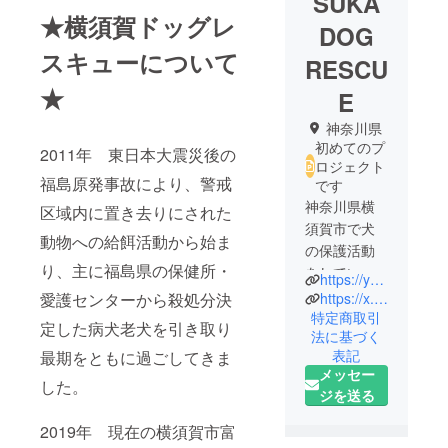
SUKA
★横須賀ドッグレ
DOG
スキューについて
RESCU
★
E
神奈川県
初めてのプ
2011年 東日本大震災後の
ロジェクト
福島原発事故により、警戒
です
神奈川県横
区域内に置き去りにされた
須賀市で犬
動物への給餌活動から始ま
の保護活動
り、主に福島県の保健所・
をしていま
https://ydr.base.ec/
す
愛護センターから殺処分決
https://x.com/lendme10pounds
特定商取引
定した病犬老犬を引き取り
法に基づく
表記
最期をともに過ごしてきま
メッセー
した。
ジを送る
2019年 現在の横須賀市富