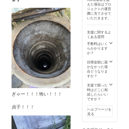
えた場合はプロ
ジェクトの運営
費に充てさせて
いただきます。
支援に関するよ
くある質問
手数料はいく
らかかります
か？
目標金額に届
かなかった場
合どうなりま
すか？
支援で困った
時はどこに相
ぎゃー！！！怖い！！！
談したらいい
ですか？
貞子！！！
ヘルプページを
見る