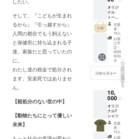
したい。
オリジ
ナル
そして、『こどもが生まれ
トート
バッグ
るから』『引っ越すから』
支援
（横幅
者：
30×高さ
人間の都合でもう飼えない
19人
20×マチ
お届
と保健所に持ち込まれる子
10 持
け予
ち手
定：
達。家族だと思っていたの
29）
2025
年03
に。
こ
月
の
リ
タ
わたし達の税金で処分され
ー
ン
詳細を見る
を
ます。安楽死ではありませ
選
択
す
る
ん。
10,
000
円
【殺処分のない世の中】
オリジ
ナルT
【動物たちにとって優しい
シャツ
支援
未来】
者：
15人
もっと社会の意識が変わら
お届