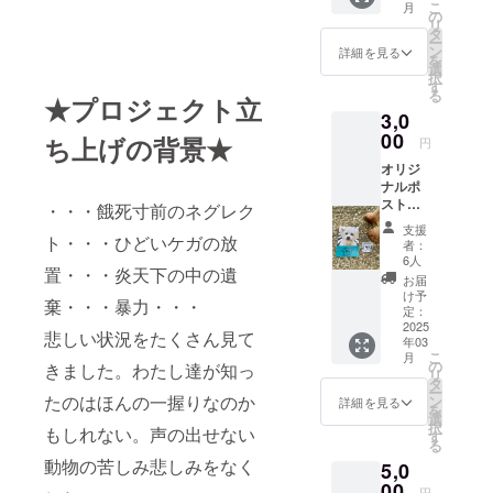
こ
月
の
リ
タ
ー
ン
詳細を見る
を
選
択
す
る
★プロジェクト立
3,0
00
ち上げの背景★
円
オリジ
ナルポ
スト
・・・餓死寸前のネグレク
カード
支援
と ス
ト・・・ひどいケガの放
者：
テッ
6人
置・・・炎天下の中の遺
カー
お届
（横
け予
棄・・・暴力・・・
6.5×縦
定：
4.5）
2025
悲しい状況をたくさん見て
年03
こ
月
の
きました。わたし達が知っ
リ
タ
ー
たのはほんの一握りなのか
ン
詳細を見る
を
選
択
もしれない。声の出せない
す
る
動物の苦しみ悲しみをなく
5,0
00
円