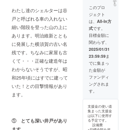
名前の
す
る
プレー
このプロ
わたし達のシェルターは谷
トを外
ジェクト
壁に設
戸と呼ばれる車の入れない
置しま
は、
All-In方
す 保護
細い階段を登った山の上に
式
です。
活動が
存続す
あります。明治維新ととも
目標金額に
る限り
関わらず、
掲示い
に発展した横須賀の古い名
たしま
2025/01/31
残です。ちなみに家屋も古
す 備考
23:59:59
ま
欄に掲
くて・・・正確な建造年は
示希望
でに集まっ
のお名
わからないそうですが、昭
た金額が
前のご
記入を
ファンディ
和25年頃にはすでに建って
お願い
ングされま
します
いた！との目撃情報があり
★プレ
す。
ます。
オープ
ンの日
時は
支援金の使い道
メール
集まった支援金
にてお
は以下に使用す
知らせ
① とても深い井戸があり
る予定です。
いたし
設備費
ます
ます
※目標金額を超