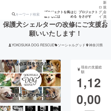
新
ロ
規
グ
会
プロジェクトを掲
はじ
プロジェクト
/
載するには
める
をさがす
イ
員
ン
登
保護犬シェルターの改修にご支援お
録
願いいたします！
人気のプロ
注目のリ
注目の新着プロ
募集終了が近いプ
もうすぐ公開
YOKOSUKA DOG RESCUE
ソーシャルグッド
神奈川県
ジェクト
ターン
ジェクト
ロジェクト
されます
アート・写真
音楽
現在の支援総
額
1,12
テクノロジー・ガジェット
ゲーム・サ
0,00
映像・映画
書籍・雑誌
ビジネス・起業
チャレンジ