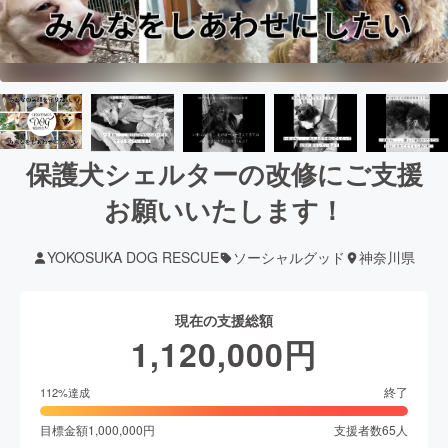
保護犬シェルターの改修にご支援
お願いいたします！
YOKOSUKA DOG RESCUE
ソーシャルグッド
神奈川県
現在の支援総額
1,120,000
円
終了
112
%達成
目標金額
1,000,000
円
支援者数
65
人