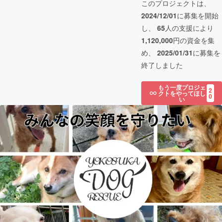
このプロジェクトは、
2024/12/01
に募集を開始
し、
65
人の支援により
1,120,000
円の資金を集
め、
2025/01/31
に募集を
終了しました
もう一度プロジェ
2
クトをやってほし
0
い