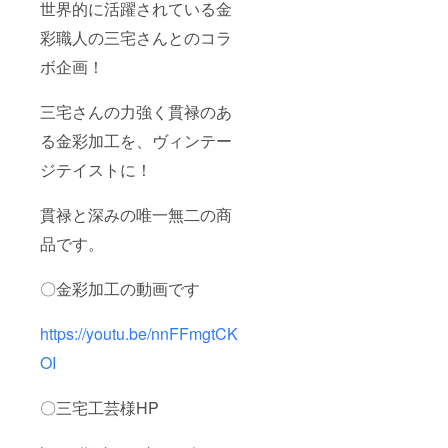
した
初期不
世界的に活躍されている金
ら、商
良がご
品到着
彩職人の三宅さんとのコラ
ざいま
後７日
した
以内に
ボ企画！
ら、商
ご連絡
品到着
お願い
後７日
三宅さんの力強く貫禄のあ
致しま
以内に
す。
ご連絡
る金彩加工を、ヴィンテー
お願い
致しま
ジテイストに！
す。
貫禄と深みの唯一無二の商
品です。
〇金彩加工の動画です
https://youtu.be/nnFFmgtCK
OI
〇三宅工芸様HP