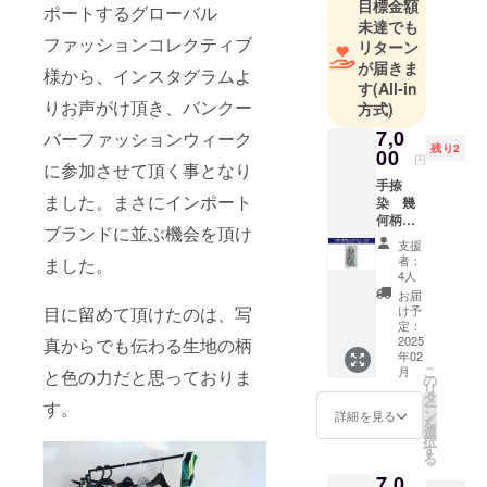
プレタポル
目標金額
ポートするグローバル
未達でも
テ TV
ファッションコレクティブ
リターン
ショッピン
が届きま
様から、インスタグラムよ
グ ミセス
す
(All-in
専門店 多
りお声がけ頂き、バンクー
方式)
様なブラン
7,0
バーファッションウィーク
ドを経験し
残り2
00
円
に参加させて頂く事となり
ており、
手捺
昨年より、
ました。まさにインポート
染 幾
京都手捺染
何柄ラ
ブランドに並ぶ機会を頂け
ミー天
生地を主軸
支援
竺ス
者：
ました。
としたブラ
カーフ
4人
ンド
オフ
お届
系 ス
け予
目に留めて頂けたのは、写
「Empromo
トー
定：
」（エンプ
リー
2025
真からでも伝わる生地の柄
年02
ブッ
ロモ）を立
こ
月
と色の力だと思っておりま
ク、お
の
ち上げまし
リ
礼のミ
タ
ー
す。
た。
ニレ
ン
詳細を見る
を
ター、
選
どうぞよろ
択
お礼の
す
しくお願い
る
メール
7,0
致します。
付き