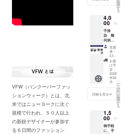
プロ
０ｃｍ
ブラッ
を
お礼の
バー
選
説明な
防ぐ
ジェク
です。
クよ
択
メール
ブルー
す
どを記
為、切
トの内
ストー
り、 サ
る
付き
系
載した
りっぱ
容や手
ルとし
イズ
4,0
コース
（フ
ブック
なしに
捺染や
ても使
を、S
・ラ
00
リーサ
です。)
してあ
円
金彩の
用しや
か、M
ミー天
イズ）
・お礼
るのが
説明な
すい長
か、Lよ
手捺
竺幾何
・ス
のミニ
手ぬぐ
どを記
さにし
りお選
染 幾
柄Tシャ
トー
レター
いの伝
載した
ており
び下さ
何柄ラ
ツ
リー
・お礼
統で
ブック
ます。
い。
ミー天
（フ
ブッ
のメー
す。
支援
です。)
（通常
（着用
竺クル
リーサ
ク A5
ル の
者：
切りっ
・お礼
は９０
写真
ミ釦ア
イズ）
サイズ
2人
セット
ぱなし
のミニ
ｃｍが
は、Sサ
クセサ
・ス
(今回の
です。
お届
の味わ
レター
多いで
イズを
リー
トー
プロ
け予
＜プル
いもお
・お礼
す。）
着用し
ストー
リー
定：
ジェク
オー
楽しみ
のメー
・端は
ており
リー
2025
ブッ
トの内
バーサ
頂けた
ル の
切りっ
ま
年02
ブッ
ク A５
容や手
イズ＞
らと思
セット
ぱなし
こ
す。）
月
ク、お
サイズ
の
捺染の
・身
いま
VFW（バンクーバーファッ
です。
仕様で
リ
<attenti
礼のミ
(今回の
タ
説明な
丈 ６
す。 ・
Tシャツ
す。
ー
on> ・
ニレ
プロ
ン
どを記
詳細を見る
ションウィーク）とは、北
９ｃｍ
柄と色
の色
速乾性
を
モニ
ター、
ジェク
選
載した
・身
をお選
を、
や菌の
択
ター環
お礼の
トの内
米ではニューヨークに次ぐ
す
ブック
巾 ５
び下さ
ヴィン
増殖を
る
境に
メール
容や手
です。)
８ｃｍ
い。
テージ
防ぐ
よっ
1,5
規模で行われ、５０人以上
付き
捺染の
・お礼
・裾
<attenti
レッド
為、切
て、画
コース
00
説明な
のミニ
巾 ４
円
on> ・
（限定
りっぱ
像の色
の新鋭デザイナーが参加す
・ラ
どを記
レター
５ｃ
モニ
色）
なしに
が実物
御手軽
ミー天
載した
・お礼
ｍ 伸
ター環
る６日間のファッション
か、ア
してあ
と異
に、手
竺クル
ブック
のメー
縮性有
境に