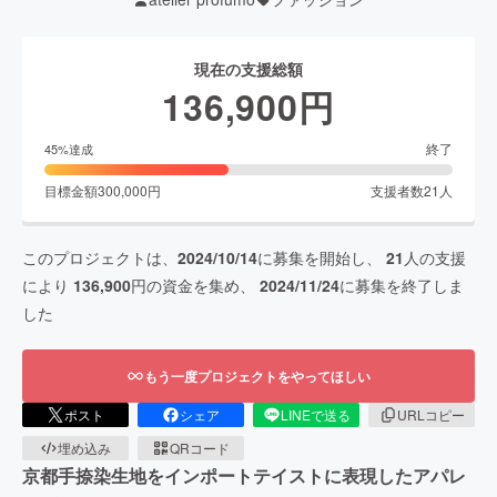
現在の支援総額
136,900
円
終了
45
%達成
目標金額
300,000
円
支援者数
21
人
このプロジェクトは、
2024/10/14
に募集を開始し、
21
人の支援
により
136,900
円の資金を集め、
2024/11/24
に募集を終了しま
した
もう一度プロジェクトをやってほしい
ポスト
シェア
LINEで送る
URLコピー
埋め込み
QRコード
京都手捺染生地をインポートテイストに表現したアパレ