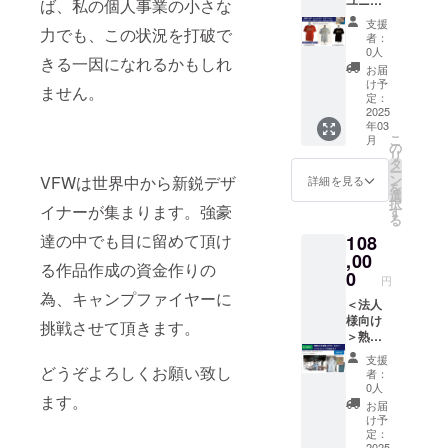
ユニ
三宅さ
ば、私の個人事業の小さな
（２０
なって
見える
チクチ
セック
んとの
２５年
見える
場合が
支援
ク感を
スTシャ
力でも、この状況を打破で
コラボ
１月予
場合が
者：
ござい
感じる
ツ ス
商品！
定）
0人
ござい
ます。
場合が
きる一因になれるかもしれ
トー
貫禄の
また、
ます。
お届
・表記
ござい
リー
ある金
お礼の
け予
寸法
ます。
ません。
ブッ
彩を、
定：
メール
は、個
・商品
ク、お
2025
イン
と一緒
人の測
初期不
年03
礼のミ
ポート
に、鷲
り方や
良がご
こ
月
ニレ
テイス
の
野染工
生地の
ざいま
リ
ター、
トに仕
タ
場様の
微妙な
した
ー
お礼の
上げま
ン
連絡先
VFWは世界中から新鋭デザ
詳細を見る
縮率に
ら、商
を
メール
した。
選
を添付
より、
品到着
択
付き
イナーが集まります。強豪
イン
す
させて
若干の
後７日
る
コース
ポート
いただ
誤差は
以内に
達の中でも目に留めて頂け
108
世界的
ハイブ
きま
ござい
ご連絡
に活躍
,00
ランド
す。 ②
ます。
お願い
る作品作成の資金作りの
されて
に並ぶ
0
体験希
・ラ
円
致しま
いる金
商品だ
望日が
ミーの
為、キャンプファイヤーに
す。
彩職人
＜法人
と思い
決定さ
ザラザ
三宅さ
様向け
ます！
れまし
挑戦させて頂きます。
ラ感・
んとの
＞熟練
切りっ
たら、
チクチ
コラボ
の手捺
ぱなし
鷲野染
ク感を
支援
商品! 貫
染職人
の仕様
どうぞよろしくお願い致し
工場様
者：
感じる
禄のあ
さんが
で、使
にご連
0人
場合が
ます。
る金彩
つくる
うごと
絡して
お届
ござい
を、イ
オリジ
に味が
頂きま
け予
ます。
ンポー
ナルカ
でま
定：
して、
・商品
2025