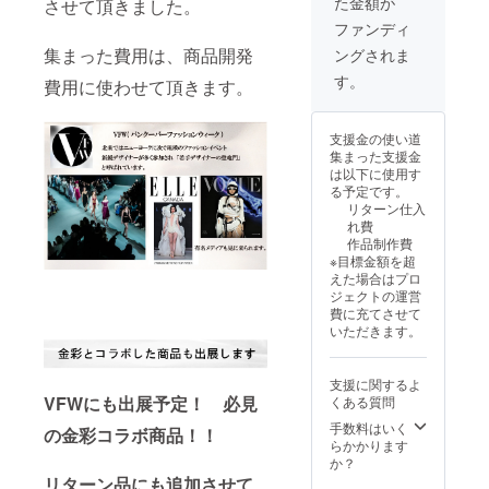
モニ
境に
た金額が
（ア
させて頂きました。
ｃｍで
ル の
合がご
が写真
ます。
ら、商
ター環
よっ
イロン
す。 ミ
セット
ざいま
ファンディ
とは異
・表記
品到着
境に
て、画
が必要
ニサイ
です。
す。 ・
なる場
寸法
後７日
集まった費用は、商品開発
よっ
像の色
ングされま
な際
ズで
ヘアゴ
モニ
合がご
は、個
以内に
て、画
が実物
は、裏
す。 ・
ムか、
ター環
す。
ざいま
人の測
費用に使わせて頂きます。
ご連絡
像の色
と異
側から
色をお
ブロー
境に
す。 ・
り方や
お願い
が実物
なって
軽くも
選び下
チ 色
よっ
モニ
生地の
致しま
と異
見える
しく
さい。
を、オ
て、画
ター環
微妙な
す。
支援金の使い道
なって
場合が
は、裏
<attenti
フ系
像の色
境に
縮率に
集まった支援金
見える
ござい
側から
on> ・
か、ブ
が実物
よっ
より、
は以下に使用す
場合が
ます。
浮かせ
モニ
ルー系
と異
て、画
若干の
る予定です。
ござい
・表記
スチー
ター環
よりお
なって
像の色
誤差は
リターン仕入
ます。
寸法
ムでお
境に
選び下
見える
が実物
ござい
れ費
・表記
は、個
願いし
よっ
さい ＜
場合が
と異
ます。
作品制作費
寸法
人の測
ま
て、画
クルミ
ござい
なって
・商品
※目標金額を超
は、個
り方や
す。）
像の色
釦サイ
ます。
見える
初期不
えた場合はプロ
人の測
生地の
・商品
が実物
ズ＞ ４
・表記
場合が
良がご
ジェクトの運営
り方や
微妙な
初期不
と異
ｃｍ丸
寸法
ござい
ざいま
費に充てさせて
生地の
縮率に
良がご
なって
型
は、個
ます。
した
いただきます。
微妙な
より、
ざいま
見える
<attenti
人の測
・表記
ら、商
縮率に
若干の
した
場合が
on> ・
り方や
寸法
品到着
より、
誤差は
ら、商
ござい
生地の
生地の
は、個
後７日
支援に関するよ
若干の
ござい
品到着
ます。
取り位
微妙な
人の測
以内に
VFWにも出展予定！ 必見
くある質問
誤差は
ます。
後７日
・柄の
置によ
縮率に
り方や
ご連絡
ござい
・商品
以内に
出方
り、柄
手数料はいく
より、
生地の
の金彩コラボ商品！！
お願い
ます。
初期不
ご連絡
は、生
の出方
らかかります
若干の
微妙な
致しま
・手洗
良がご
お願い
地を
が写真
か？
誤差は
縮率に
す。
い可能
ざいま
致しま
カット
とは異
ござい
リターン品にも追加させて
より、