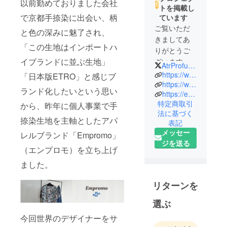
以前勤めておりました会社
トを掲載し
で京都手捺染に出会い、柄
ています
ご覧いただ
と色の深みに魅了され、
きましてあ
「この生地はインポートハ
りがとうご
イブランドに並ぶ生地」
ざいます。
AtrProfumo
初めまし
https://www.instagram.com/profumo.str/
「日本版ETRO」と感じブ
て、atelier
https://www.instagram.com/empromo.str/
ランド化したいという思い
https://empromostr.theshop.jp/
profumoの
特定商取引
から、昨年に個人事業で手
Norikoと申し
法に基づく
ます。
捺染生地を主軸としたアパ
表記
私は美術短
メッセー
レルブランド「Empromo」
期大学を卒
ジを送る
（エンプロモ）を立ち上げ
業後、
ファッショ
ました。
ンデザイ
ナーを２０
リターンを
年程してお
選ぶ
ります。
今回世界のデザイナーをサ