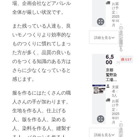
ファッ
場、企画会社などアパレル
柄ス
のメー
お届
ション
カー
ル の
け予
全体が厳しい状況です。
ウィー
フ ブ
定：
セット
ク開催
2025
ルー系
です。
年10
中に現
・ス
限定6
こ
また残っている人達も、良
月
地より
トー
の
セット
リ
お届け
リー
タ
になり
いモノつくりより効率的な
ー
しま
ブッ
ン
ます。
詳細を見る
を
す。 ・
ク A5
選
＜ス
ものつくりに慣れてしまっ
択
その
サイズ
す
カーフ
る
為、お
(今回の
た方が多く、品質の良いも
寸法＞
6,5
届けは
プロ
約25㎝
残り27
のをつくる知識のある方は
2025年
00
ジェク
×180㎝
円
10月に
トの内
<attenti
さらに少なくなっていると
京都
なりま
容や手
on> ・
鷲野染
す。 ・
捺染の
生地の
感じます。
工場さ
諸事情
説明な
取り位
んで、T
でバン
どを記
置によ
支援
シャツ
クー
載した
り、柄
者：
服を作るにはたくさんの職
に手捺
バーよ
ブック
3人
の出方
染体
りお届
です。)
人さんの手が加わります。
が写真
お届
験！ ス
けでき
・お礼
け予
とは異
トー
ない場
定：
生地を作る人、仕上げる
のミニ
なる場
リー
2025
合は、
レター
合がご
年01
人、版を作る人、染める
ブッ
日本よ
・お礼
ざいま
こ
月
ク、お
りお届
の
のメー
す。 ・
リ
人、染料を作る人、縫製す
礼のミ
け致し
タ
ル の
モニ
ー
ニレ
ます。
ン
セット
詳細を見る
ター環
る人、パターンを作る人、
を