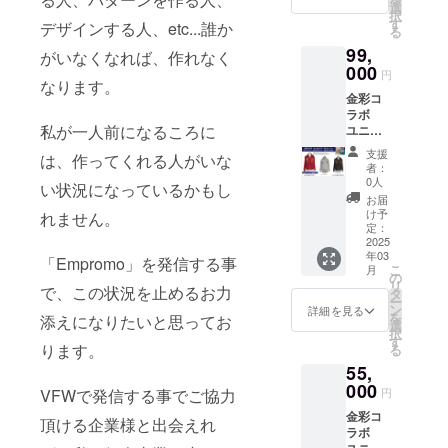
ター、
・柄
選
です。
境に
択
お礼の
を、
す
＜ス
よっ
デザインする人、etc...誰か
る
メール
シャク
カーフ
て、画
99,
付き
ヤクか
がいなくなれば、作れなく
寸法＞
像の色
コース
000
ヒマワ
約25㎝
が実物
円
＜この
なります。
リから
×180㎝
と異
金彩コ
コース
お選び
<attenti
なって
ラボ
の流れ
下さい
on> ・
見える
私が一人前になるころに
ユニ
＞ ①プ
<attenti
生地の
場合が
セック
ロジェ
on> ・
取り位
ござい
支援
は、作ってくれる人がいな
スブル
クト掲
手描き
置によ
者：
ます。
ゾン
載終了
の為、
0人
り、柄
・表記
い状況になっているかもし
ストー
後、ス
タッチ
の出方
お届
寸法
リー
トー
が微妙
け予
が写真
れません。
は、個
ブッ
リー
定：
に写真
とは異
人の測
ク、お
2025
ブッ
とは異
なる場
り方や
年03
礼のミ
ク、お
「Empromo」を発信する事
なる場
合がご
生地の
こ
月
ニレ
礼のミ
の
合がご
ざいま
微妙な
リ
ター、
で、この状況を止めるお力
ニレ
タ
ざいま
す。 ・
縮率に
ー
お礼の
ターと
ン
す。 ・
詳細を見る
モニ
より、
を
添えになりたいと思ってお
メール
一緒
選
モニ
ター環
若干の
択
付き
に、体
す
ター環
境に
誤差は
ります。
る
コース
験チ
境に
よっ
ござい
55,
世界的
ケット
よっ
て、画
ます。
に活躍
000
を送ら
て、画
像の色
円
VFWで発信する事でご協力
・ラ
されて
せて頂
像の色
が実物
ミーの
金彩コ
いる金
きま
が実物
頂ける企業様と出会えれ
と異
ザラザ
ラボ
彩職人
す。
と異
なって
ラ感・