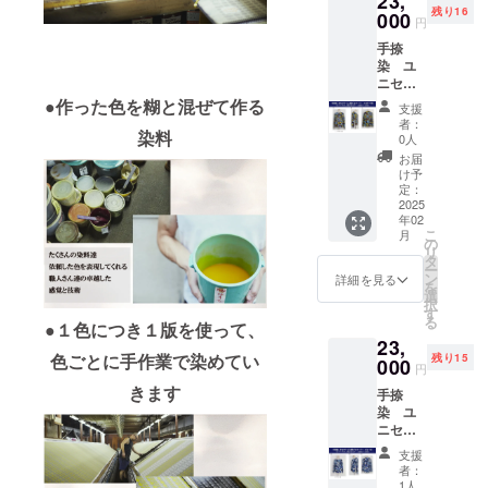
23,
らに
ロジェ
せた企
チケッ
残り16
染職人
000
ビーズ
クトの
画です
トの有
円
さんが
刺繍を
内容や
（＾
効期限
手捺
つくる
加えて
手捺染
＾） ・
は、チ
染 ユ
手拭い
おりま
の説明
金彩コ
ケット
ニセッ
・ス
す。 豪
などを
ラボブ
到着か
クス
トー
●作った色を糊と混ぜて作る
華なが
記載し
ルゾン
ら１年
支援
カモフ
リー
らも、
たブッ
・ス
者：
間で
ラー
染料
ブッ
ヴィン
クで
0人
トー
す。 ・
ジュ柄
ク A5
テージ
す） ・
リー
お届
どうし
プル
サイズ
調に仕
お礼の
け予
ブッ
ても合
オー
（今回
定：
上げる
ミニレ
ク A５
う日程
バー
2025
のプロ
こと
ター
サイズ
がない
年02
マス
ジェク
で、深
１枚 ・
(今回の
など、
こ
月
ター
トの内
の
みがあ
お礼の
プロ
何かお
リ
ド ス
容や手
タ
り落ち
メー
ジェク
困り事
ー
トー
捺染の
ン
着いた
ル
詳細を見る
トの内
がござ
を
リー
説明な
選
馴染み
１通
容や手
いまし
択
ブッ
どを記
す
やすい
のセッ
捺染や
たら、
る
●１色につき１版を使って、
ク、お
載した
雰囲気
トで
金彩の
atelier
23,
礼のミ
ブック
にして
す。 ＜
説明な
profum
色ごとに手作業で染めてい
残り15
ニレ
000
です）
おりま
手拭い
どを記
円
oまでご
ター、
・お礼
す。 ユ
＞ ・オ
載した
連絡お
きます
手捺
お礼の
のミニ
ニセッ
リジナ
ブック
願い致
染 ユ
メール
レター
クスで
ルカ
です。)
しま
ニセッ
付き
・お礼
す。 ★
ラーで
・お礼
す。
クス
コース
のメー
ヴィン
作成致
のミニ
支援
カモフ
限定16
ル の
テージ
しま
者：
レター
ラー
セット
セット
1人