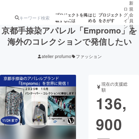
新
ロ
規
グ
会
プロジェクトを掲
はじ
プロジェクト
/
載するには
める
をさがす
イ
員
ン
登
京都手捺染アパレル「Empromo」を
録
海外のコレクションで発信したい
人気のプロ
注目のリ
注目の新着プロ
募集終了が近いプ
もうすぐ公開
atelier profumo
ファッション
ジェクト
ターン
ジェクト
ロジェクト
されます
アート・写真
音楽
現在の支援総
額
136,
テクノロジー・ガジェット
ゲーム・サ
900
映像・映画
書籍・雑誌
ビジネス・起業
チャレンジ