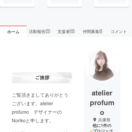
活動報告
支援者
仲間募集
コメント
ホーム
40
21
1
atelier
ご覧頂きましてありがとう
profum
ございます。atelier
o
profumo デザイナーの
兵庫県
Norikoと申します。
他に1件の
プロジェク