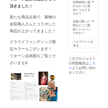
です。
した
す。
する場
なる場
目標金額に届
ます。
若干の
金彩加
ら、商
所で写
頂きました！
合がご
かなかった場
・ラ
誤差は
工部分
品到着
真と異
ざいま
合どうなりま
ミーの
ござい
はアイ
後７日
なりま
す。 ・
すか？
ザラザ
ます。
ロンが
以内に
新たな商品企画で、着物の
す。 ・
モニ
ラ感・
・商品
けはお
ご連絡
商品初
ター環
支援で困った
チクチ
初期不
金彩職人さんとコラボした
避け下
お願い
期不良
境に
時はどこに相
ク感を
良がご
さい。
致しま
がござ
よっ
談したらいい
感じる
ざいま
商品が上がってきました！
（ア
す。
いまし
て、画
ですか？
場合が
した
イロン
たら、
像の色
ござい
ら、商
が必要
商品到
が実物
ます。
クラウドファンディング限
品到着
ヘルプページを
な際
着後７
と異
・商品
後７日
見る
は、裏
日以内
なって
定カラーもございます！
初期不
以内に
側から
にご連
見える
良がご
ご連絡
軽くも
リターン品画面をご覧くだ
絡お願
場合が
ざいま
お願い
しく
このプロジェクト
い致し
ござい
した
致しま
は、裏
さいませ♪
の問題報告は
ます。
こち
ます。
ら、商
す。
側から
・ラ
ら
よりお問い合わ
品到着
浮かせ
ミーの
後７日
せください
スチー
ザラザ
以内に
ムでお
ラ感・
ご連絡
願いし
チクチ
お願い
ま
ク感を
致しま
す。）
感じる
す。
・商品
場合が
初期不
ござい
良がご
ます。
ざいま
・商品