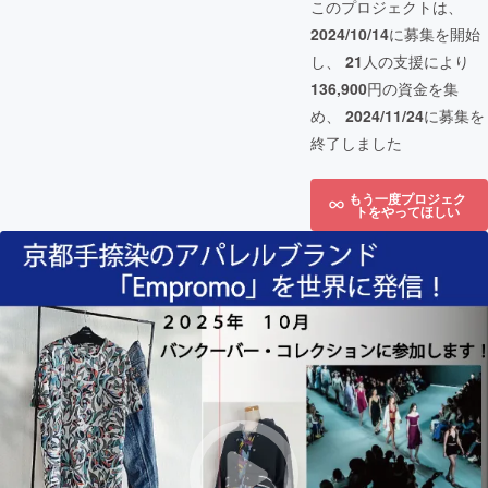
このプロジェクトは、
2024/10/14
に募集を開始
し、
21
人の支援により
136,900
円の資金を集
め、
2024/11/24
に募集を
終了しました
もう一度プロジェク
トをやってほしい