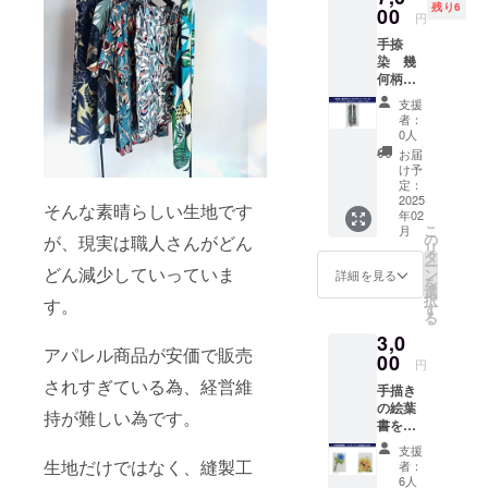
残り6
コース
00
円
・リネ
インスタグ
手捺
ン天竺
染 幾
幾何学
ラムで日々
何柄ラ
柄ス
の作業工程
ミー天
カー
支援
や、プライ
竺ス
フ オ
者：
カーフ
フ系 ・
0人
ベートな１
ブルー
ストー
お届
コマを投稿
系 ス
リー
け予
トー
しておりま
ブッ
定：
リー
2025
ク A5
そんな素晴らしい生地です
す。
年02
ブッ
サイズ
こ
月
良かったら
ク、お
(今回の
の
が、現実は職人さんがどん
リ
礼のミ
プロ
タ
フォローお
ー
ニレ
どん減少していっていま
ジェク
ン
詳細を見る
願い致しま
を
ター、
トの内
選
択
す。
お礼の
容や手
す
る
メール
捺染の
3,0
付き
説明な
アパレル商品が安価で販売
コース
00
どを記
円
限定6
載した
されすぎている為、経営維
手描き
セット
ブック
の絵葉
になり
です。)
持が難しい為です。
書を、
ます。
・お礼
バン
・リネ
のミニ
支援
クー
ン天竺
レター
生地だけではなく、縫製工
者：
バー
幾何学
・お礼
6人