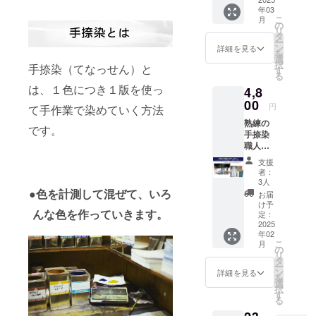
トテイ
ラーの
す。 逆
日程の
初期不
年03
ストに
手拭い
開ファ
調整を
良がご
こ
月
仕上げ
ストー
スナー
の
お願い
ざいま
リ
まし
リー
で、着
タ
致しま
した
ー
た。 イ
ブッ
こなし
ン
す。
詳細を見る
ら、商
を
ンポー
ク、お
の幅が
選
・
品到着
択
手捺染（てなっせん）と
トハイ
礼のミ
広がり
す
希望日
後７日
る
ブラン
ニレ
ます。
はいく
以内に
は、１色につき１版を使っ
4,8
ドに並
ター、
ユニ
つか候
ご連絡
ぶ商品
お礼の
00
セック
補があ
円
お願い
て手作業で染めていく方法
だと思
メール
スで
ればあ
致しま
熟練の
いま
付き
す。 ★
りがた
です。
す。
手捺染
す！ ふ
コース
ヴィン
いで
職人さ
くらみ
・手捺
テージ
す。
んがつ
のある
染職人
レッド
ご希望
支援
くる手
金、ぼ
さんが
は、ク
の日程
者：
拭い ス
かした
つくる
ラウド
3人
と鷲野
トー
●色を計測して混ぜて、いろ
金、色
手拭
ファン
様のス
お届
リー
も数色
い ２
ディン
け予
ケ
んな色を作っていきます。
ブッ
組み合
５枚 ・
定：
グ限定
ジュー
ク、お
2025
わせ
ストー
カ
ルが合
年02
礼のミ
た、技
リー
ラー！
わない
こ
月
ニレ
を駆使
ブッ
の
将来プ
場合が
リ
ター、
した深
ク A5
タ
レミア
ござい
ー
お礼の
みのあ
サイ
ン
がつく
詳細を見る
ま
を
メール
る金彩
ズ １
選
か
す。
択
付き
加工
冊 （今
す
も？
る
コース
に、さ
回のプ
夢をの
・体験
・手捺