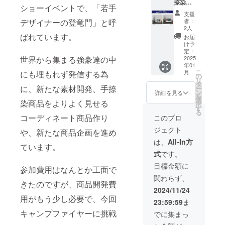
イボ
るのが
なって
捺染を
ミ釦ア
です。)
ル の
・裄
ショーイベントで、「若手
よっ
リー
手ぬぐ
見える
置いて
クセサ
・お礼
セット
丈 ８
支援
て、画
か、
いの伝
場合が
頂ける
リー
のミニ
デザイナーの登竜門」と呼
です。
者：
３ｃｍ
像の色
ヴィン
統で
ござい
コース
(ヘアゴ
レター
2人
＜プル
<attenti
が実物
テージ
す。
ます。
をご用
ムorブ
ばれています。
・お礼
オー
お届
on> ・
と異
ブラッ
切りっ
・表記
意致し
ローチ)
のメー
け予
バーサ
生地の
なって
クよ
ぱなし
寸法
ました♪
・ス
定：
ル の
イズ＞
取り位
見える
り、 サ
の味わ
は、個
世界から集まる強豪達の中
・手捺
2025
トー
セット
・身
置によ
場合が
イズ
いもお
人の測
年01
染 幾
リー
です。
丈 ６
り、柄
ござい
こ
を、S
楽しみ
月
にも埋もれず発信する為
り方や
何柄ラ
ブッ
の
Tシャツ
９ｃｍ
の出方
ます。
リ
か、M
頂けた
生地の
ミー天
ク A5
タ
の色
・身
が写真
に、新たな素材開発、手捺
・表記
ー
か、Lよ
らと思
微妙な
竺ミニ
サイズ
ン
を、オ
詳細を見る
巾 ５
とは異
寸法
を
りお選
いま
縮率に
フォト
(今回の
選
フ系
８ｃｍ
染商品をよりよく見せる
なる場
は、個
択
び下さ
す。 ご
より、
フレー
プロ
す
か、ブ
・裾
合がご
人の測
る
い。
質問、
若干の
ム ・お
ジェク
コーディネート商品作り
ルー系
このプロ
巾 ４
ざいま
り方や
（着用
ご要望
誤差は
礼のミ
トの内
よりお
５ｃ
す。 ・
生地の
写真
等ござ
ジェクト
ござい
ニレ
や、新たな商品企画を進め
容や手
選び下
ｍ 伸
モニ
微妙な
は、Sサ
いまし
ます。
ター ・
捺染の
さい。
は、
All-In方
縮性有
ター環
縮率に
イズを
たら、
ています。
・手洗
お礼の
説明な
<attenti
・裄
境に
より、
着用し
お気軽
式
です。
い可能
メール
どを記
on> ・
丈 ８
よっ
若干の
ており
にお問
です。
のセッ
載した
生地の
目標金額に
３ｃｍ
て、画
誤差は
参加費用はなんとか工面で
ま
合せ下
金彩加
トで
ブック
取り位
<attenti
像の色
ござい
す。）
さいま
関わらず、
工部分
す。 ＜
です。)
置によ
on> ・
きたのですが、商品開発費
が実物
ます。
＜素材
せ。
はアイ
フォト
・お礼
り、柄
2024/11/24
生地の
と異
・商品
＞ 綿１
<attenti
ロンが
フレー
のミニ
の出方
用がもう少し必要で、今回
取り位
なって
初期不
００％
on> ・
23:59:59
ま
けはお
ム＞ ・
レター
が写真
置によ
見える
良がご
<attenti
モニ
避け下
約11ｃ
キャンプファイヤーに挑戦
・お礼
とは異
でに集まっ
り、柄
場合が
ざいま
on> ・
ター環
さい。
ｍ×7.5
のメー
なる場
の出方
ござい
した