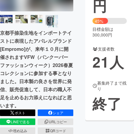
円
まちづくり・地域活性化
45%
目標金額は
CAMPFIRE for Social Good
CAMPFIRE Creation
京都手捺染生地をインポートテイ
300,000円
CAMPFIREふるさと納税
machi-ya
コミュニティ
ストに表現したアパレルブランド
[Empromo]が、来年１０月に開
支援者数
21
人
催されますVFW（バンクーバー
ファッションウィーク）2026春夏
コレクションに参加する事となり
ました。日本製の良さを世界に発
募集終了まで残
り
信、販売促進して、日本の職人不
終了
足を止めるお力添えになればと思
います。
ポスト
シェア
LINEで送る
URLコピー
埋め込み
QRコード