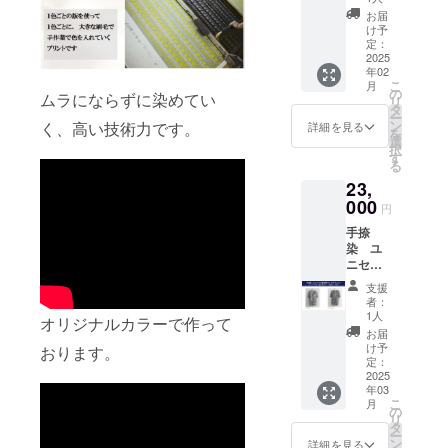
レッド
す。
・お礼
ジュ柄
になり
です。
は、ク
プロ
お届
のメー
プル
ます。
＜手拭
け予
ラウド
ジェク
ル の
オー
・コッ
定：
い＞ ・
ファン
ト掲載
セット
バー
2025
トン天
３５ｃ
ディン
終了
です。
年02
ブ
竺カモ
ｍ×１１
グ限定
後、希
＜素材
こ
月
ルー
フラー
の
０ｃｍ
カ
望色イ
ムラにならずに染めてい
＞ 綿１
リ
ストー
ジュ柄T
タ
です。
ラー！
メージ
０
ー
リー
プル
ン
く、高い技術力です。
ストー
詳細を見る
将来プ
をヒア
０％
を
ブッ
オー
選
ルとし
レミア
リング
裏毛 リ
択
ク、お
バー
す
ても使
がつく
させて
ブ部
る
礼のミ
マス
用しや
か
頂きま
分 綿
23,
ニレ
タード
すい長
も？
す。
１０
ター、
000
系
さにし
夢をの
PCでｶ
円
０％ T
お礼の
（フ
ており
せた企
ﾗｰシュ
シャツ
手捺
メール
リーサ
ます。
画です
ミレー
の色
染 ユ
付き
イズ）
（通常
（＾
ション
を、
ニセッ
コース
・ス
は９０
＾） ・
を作成
ヴィン
クス幾
限定16
トー
ｃｍが
金彩コ
致しま
支援
テージ
何柄T
セット
リー
多いで
者：
ラボT
すの
レッド
シャ
になり
ブッ
1人
す。）
シャ
で、そ
オリジナルカラーで作って
（限定
ツ ス
ます。
ク A5
・端は
お届
ツ ・
の中よ
色）
トー
・コッ
サイズ
け予
おります。
切りっ
ストー
り色を
か、ア
リー
トン天
定：
(今回の
ぱなし
リー
お選び
イボ
ブッ
2025
竺カモ
プロ
仕様で
ブッ
下さ
リー
年03
ク、お
フラー
ジェク
す。
ク A５
い。 ・
か、
こ
月
礼のミ
ジュ柄
の
トの内
速乾性
サイズ
３５ｃ
ヴィン
リ
ニレ
プル
タ
容や手
や菌の
(今回の
ｍ×１１
テージ
ー
ター、
オー
ン
捺染の
詳細を見る
増殖を