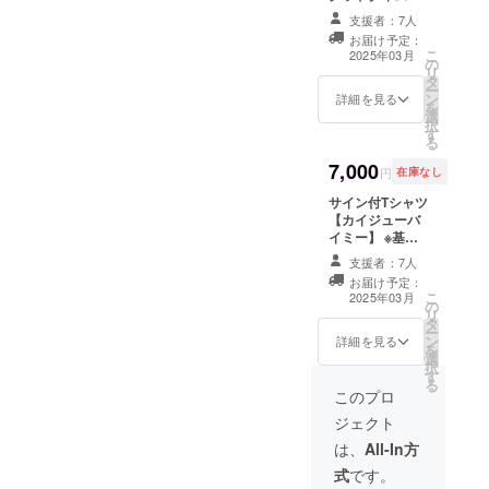
・イベ
ズ】 ※基本後日
支援者：7人
ント満
発送 ※サイズ
お届け予定：
喫 ド
M、L、XLのみ ※
こ
2025年03月
リンク
の
宛名・コメント
リ
チケッ
タ
の指定はできま
ー
トセッ
ン
せん ※各アー
詳細を見る
を
ト
選
ティスト限定数
択
（3000
す
サイズ M L XL
る
円分）
サイズNo. 03 04
7,000
・撮影
05 身丈 69 73
円
在庫なし
許可証
77 身幅 52 55
サイン付Tシャツ
・特典
58 肩幅 46 50
【カイジューバ
会参加
54 袖丈 20 22
イミー】 ※基本
リスト
24 脇仕様 丸胴
後日発送 ※サイ
バンド
仕様
支援者：7人
ズM、L、XLの
※こちら
お届け予定：
み ※宛名・コメ
アー
こ
2025年03月
の
ントの指定はで
ティス
リ
タ
きません ※各
トのサ
ー
ン
アーティスト限
インは
詳細を見る
を
選
定数 サイズ M L
ござい
択
す
XL サイズNo. 03
ません
る
04 05 身丈 69
※当日引
このプロ
73 77 身幅 52
換可能
ジェクト
55 58 肩幅 46
です ※
50 54 袖丈 20
サイズ
は、
All-In方
22 24 脇仕様 丸
M、L、
式
です。
胴仕様
XLのみ