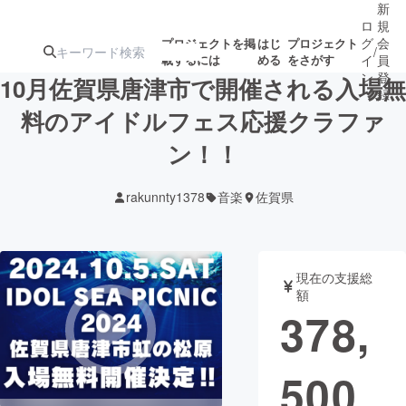
新
ロ
規
グ
会
プロジェクトを掲
はじ
プロジェクト
/
載するには
める
をさがす
イ
員
ン
登
10月佐賀県唐津市で開催される入場無
録
料のアイドルフェス応援クラファ
ン！！
人気のプロ
注目のリ
注目の新着プロ
募集終了が近いプ
もうすぐ公開
ジェクト
ターン
ジェクト
ロジェクト
されます
rakunnty1378
音楽
佐賀県
アート・写真
音楽
現在の支援総
テクノロジー・ガジェット
ゲーム・サ
額
378,
映像・映画
書籍・雑誌
500
ビジネス・起業
チャレンジ