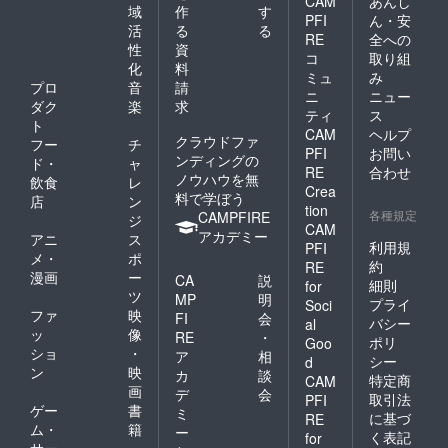
CAM
あんし
域
作
す
PFI
ん・安
活
る
る
RE
全への
性
資
コ
取り組
化
料
ミュ
み
プロ
音
請
ニ
ニュー
ダク
楽
求
ティ
ス
ト
CAM
ヘルプ
クラウドファ
フー
チ
PFI
お問い
ンディングの
ド・
ャ
RE
合わせ
ノウハウを無
飲食
レ
Crea
料で学ぼう
店
ン
tion
各種規定
CAMPFIRE
ジ
CAM
アカデミー
アニ
ス
利用規
PFI
メ・
ポ
約
RE
漫画
ー
CA
説
細則
for
ツ
MP
明
プライ
Soci
ファ
映
FI
会
バシー
al
ッ
像
RE
・
ポリ
Goo
ショ
・
ア
相
シー
d
ン
映
カ
談
特定商
CAM
画
デ
会
取引法
PFI
ゲー
書
ミ
に基づ
RE
ム・
籍
ー
く表記
for
サー
・