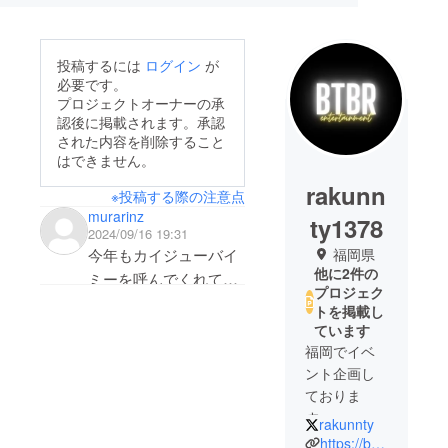
投稿するには
ログイン
が
必要です。
プロジェクトオーナーの承
認後に掲載されます。承認
された内容を削除すること
はできません。
rakunn
※投稿する際の注意点
murarinz
ty1378
2024/09/16 19:31
福岡県
今年もカイジューバイ
他に2件の
ミーを呼んでくれてあ
プロジェク
りがとうございます。
トを掲載し
ています
福岡でイベ
ント企画し
ておりま
す。
rakunnty
何卒応援よ
https://btbrentertainment.localinfo.jp/