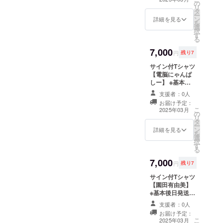
の
はできません ※
リ
タ
各アーティスト
ー
ン
限定数 サイズ M
詳細を見る
を
選
L XL サイズNo.
択
す
03 04 05 身丈
る
69 73 77 身幅
7,000
52 55 58 肩幅
円
残り7
46 50 54 袖丈
サイン付Tシャツ
20 22 24 脇仕様
【電脳にゃんぱ
丸胴仕様
しー】 ※基本後
日発送 ※サイズ
支援者：0人
M、L、XLのみ ※
お届け予定：
宛名・コメント
こ
2025年03月
の
の指定はできま
リ
タ
せん ※各アー
ー
ン
ティスト限定数
詳細を見る
を
選
サイズ M L XL
択
す
サイズNo. 03 04
る
05 身丈 69 73
7,000
77 身幅 52 55
円
残り7
58 肩幅 46 50
サイン付Tシャツ
54 袖丈 20 22
【園田有由美】
24 脇仕様 丸胴
※基本後日発送 ※
仕様
サイズM、L、
支援者：0人
XLのみ ※宛名・
お届け予定：
コメントの指定
こ
2025年03月