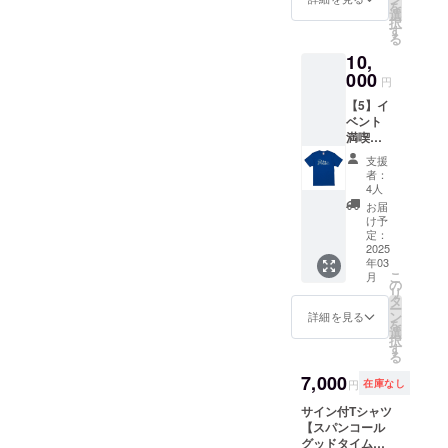
を
選
L XL サイズNo.
択
す
03 04 05 身丈
る
69 73 77 身幅
10,
52 55 58 肩幅
000
46 50 54 袖丈
円
20 22 24 脇仕様
【5】イ
丸胴仕様
ベント
満喫
セット
支援
10000
者：
円 内
4人
容： ・
お届
お礼の
け予
メッ
定：
セージ
2025
年03
・IDOL
こ
月
SEA
の
リ
PICNIC
タ
ー
限定
ン
詳細を見る
を
粗品タ
選
択
オル ・
す
る
IDOL
SEA
7,000
円
在庫なし
PICNIC
2024 限
サイン付Tシャツ
定 T
【スパンコール
シャツ
グッドタイム