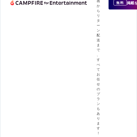
画
掲載
無料
か
ら
リ
タ
ー
ン
配
送
ま
で
、
す
べ
て
お
任
せ
の
プ
ラ
ン
も
あ
り
ま
す
！