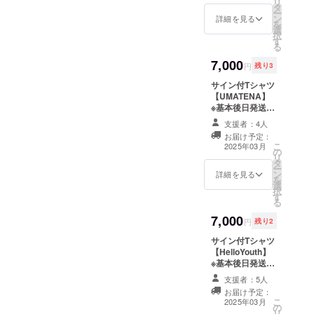
リ
タ
各アーティスト
ー
ン
限定数 サイズ M
詳細を見る
を
選
L XL サイズNo.
択
す
03 04 05 身丈
る
69 73 77 身幅
7,000
52 55 58 肩幅
円
残り3
46 50 54 袖丈
サイン付Tシャツ
20 22 24 脇仕様
【UMATENA】
丸胴仕様
※基本後日発送 ※
サイズM、L、
支援者：4人
XLのみ ※宛名・
お届け予定：
コメントの指定
こ
2025年03月
の
はできません ※
リ
タ
各アーティスト
ー
ン
限定数 サイズ M
詳細を見る
を
選
L XL サイズNo.
択
す
03 04 05 身丈
る
69 73 77 身幅
7,000
52 55 58 肩幅
円
残り2
46 50 54 袖丈
サイン付Tシャツ
20 22 24 脇仕様
【HelloYouth】
丸胴仕様
※基本後日発送 ※
サイズM、L、
支援者：5人
XLのみ ※宛名・
お届け予定：
コメントの指定
こ
2025年03月
の
はできません ※
リ