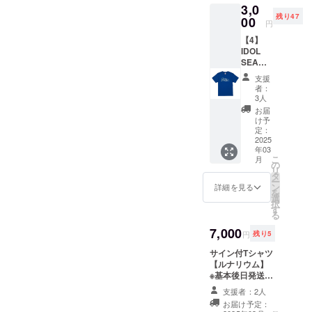
3,0
ラータ
残り47
オル 本
00
円
体サイ
【4】
ズ 約
IDOL
340x86
SEA
0mm
PICNIC
支援
2024 限
者：
定 T
3人
シャツ
お届
3000円
け予
※こちら
定：
アー
2025
年03
ティス
こ
月
トのサ
の
リ
インは
タ
ー
ござい
ン
詳細を見る
を
ません
選
択
※当日引
す
る
換可能
です サ
7,000
円
残り5
イズ M
L XL サ
サイン付Tシャツ
イズNo.
【ルナリウム】
03 04
※基本後日発送 ※
05 身丈
サイズM、L、
支援者：2人
69 73
XLのみ ※宛名・
お届け予定：
77 身幅
コメントの指定