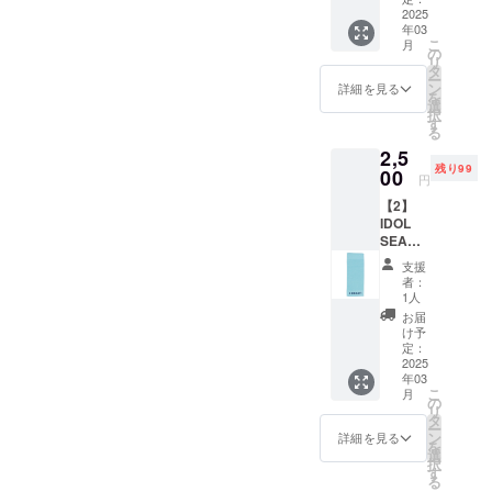
2000円
2025
年03
※こちら
こ
月
当日引
の
リ
換のみ
タ
ー
※当日の
ン
詳細を見る
を
み利用
選
択
可
す
る
2,5
残り99
00
円
【2】
IDOL
SEA
PICNIC
支援
限定
者：
粗品タ
1人
オル
お届
2500円
け予
※こちら
定：
アー
2025
年03
ティス
こ
月
トのサ
の
リ
インは
タ
ー
ござい
ン
詳細を見る
を
ません
選
択
200匁薄
す
る
手のカ