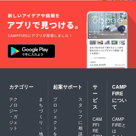
カテゴリー
起案サポート
サ
CAMP
ー
FIRE
テク
ま
プ
ス
ビ
につい
ノロ
ち
ロ
タ
ス
て
ジー
づ
ジ
ッ
・ガ
く
ェ
フ
CAM
CAMP
ジェ
り
ク
に
PFI
FIREと
ット
・
ト
相
RE
は
地
を
談