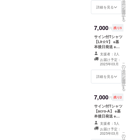
タ
各アーティスト
ー
ン
限定数 サイズ M
詳細を見る
を
選
L XL サイズNo.
択
す
03 04 05 身丈
る
69 73 77 身幅
7,000
52 55 58 肩幅
円
残り5
46 50 54 袖丈
サイン付Tシャツ
20 22 24 脇仕様
【Lit︎︎☆V】 ※基
丸胴仕様
本後日発送 ※サ
イズM、L、XL
支援者：2人
のみ ※宛名・コ
お届け予定：
メントの指定は
こ
2025年03月
の
できません ※各
リ
タ
アーティスト限
ー
ン
定数 サイズ M L
詳細を見る
を
選
XL サイズNo. 03
択
す
04 05 身丈 69
る
73 77 身幅 52
7,000
55 58 肩幅 46
円
残り2
50 54 袖丈 20
サイン付Tシャツ
22 24 脇仕様 丸
【acro-A】 ※基
胴仕様
本後日発送 ※サ
イズM、L、XL
支援者：5人
のみ ※宛名・コ
お届け予定：
メントの指定は
こ
2025年03月
の
できません ※各
リ