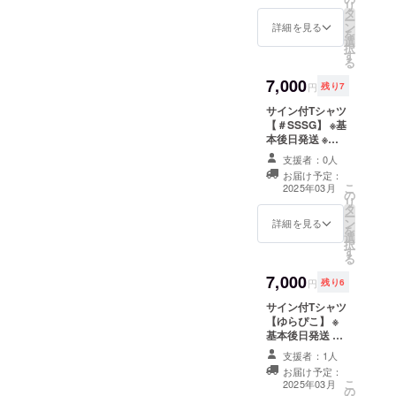
リ
タ
各アーティスト
ー
ン
限定数 サイズ M
詳細を見る
を
選
L XL サイズNo.
択
す
03 04 05 身丈
る
69 73 77 身幅
7,000
52 55 58 肩幅
円
残り7
46 50 54 袖丈
サイン付Tシャツ
20 22 24 脇仕様
【＃SSSG】 ※基
丸胴仕様
本後日発送 ※サ
イズM、L、XL
支援者：0人
のみ ※宛名・コ
お届け予定：
メントの指定は
こ
2025年03月
の
できません ※各
リ
タ
アーティスト限
ー
ン
定数 サイズ M L
詳細を見る
を
選
XL サイズNo. 03
択
す
04 05 身丈 69
る
73 77 身幅 52
7,000
55 58 肩幅 46
円
残り6
50 54 袖丈 20
サイン付Tシャツ
22 24 脇仕様 丸
【ゆらぴこ】 ※
胴仕様
基本後日発送 ※
サイズM、L、
支援者：1人
XLのみ ※宛名・
お届け予定：
コメントの指定
こ
2025年03月
の
はできません ※