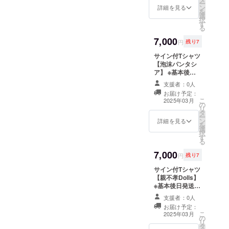
ー
ン
ティスト限定数
詳細を見る
を
選
サイズ M L XL
択
す
サイズNo. 03 04
る
05 身丈 69 73
7,000
77 身幅 52 55
円
残り7
58 肩幅 46 50
サイン付Tシャツ
54 袖丈 20 22
【泡沫パンタシ
24 脇仕様 丸胴
ア】 ※基本後日
仕様
発送 ※サイズ
支援者：0人
M、L、XLのみ ※
お届け予定：
宛名・コメント
こ
2025年03月
の
の指定はできま
リ
タ
せん ※各アー
ー
ン
ティスト限定数
詳細を見る
を
選
サイズ M L XL
択
す
サイズNo. 03 04
る
05 身丈 69 73
7,000
77 身幅 52 55
円
残り7
58 肩幅 46 50
サイン付Tシャツ
54 袖丈 20 22
【親不孝Dolls】
24 脇仕様 丸胴
※基本後日発送 ※
仕様
サイズM、L、
支援者：0人
XLのみ ※宛名・
お届け予定：
コメントの指定
こ
2025年03月
の
はできません ※
リ
タ
各アーティスト