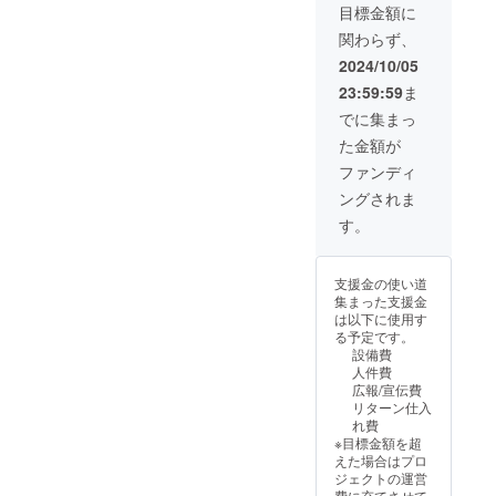
※ドリン
目標金額に
クチ
関わらず、
ケット
当日引
2024/10/05
換のみ
23:59:59
ま
※ドリン
クチ
でに集まっ
ケット
た金額が
当日の
み利用
ファンディ
可 サイ
ングされま
ズ M L
XL サイ
す。
ズNo.
03 04
05 身丈
支援金の使い道
69 73
集まった支援金
77 身幅
は以下に使用す
52 55
る予定です。
58 肩幅
設備費
46 50
人件費
54 袖丈
広報/宣伝費
20 22
リターン仕入
24 脇仕
れ費
様 丸胴
※目標金額を超
仕様
えた場合はプロ
ジェクトの運営
費に充てさせて