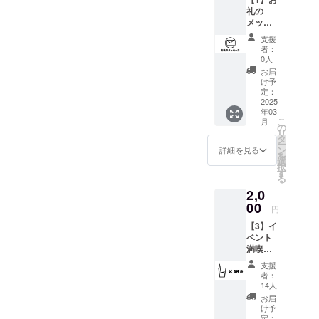
礼の
メッ
セージ
支援
1000円
者：
イベン
0人
ト終了
お届
後に運
け予
営より
定：
お礼の
2025
年03
メッ
こ
月
セージ
の
リ
をメー
タ
ー
ルにて
ン
詳細を見る
を
送らせ
選
択
ていた
す
る
だきま
2,0
す ※出
演者か
00
円
らの
【3】イ
メッ
ベント
セージ
満喫
ではご
ドリン
ざいま
支援
クチ
せん
者：
ケット
14人
セット
お届
（3000
け予
円分）
定：