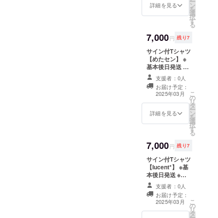
ー
ン
限定数 サイズ M
詳細を見る
を
選
L XL サイズNo.
択
す
03 04 05 身丈
る
69 73 77 身幅
7,000
52 55 58 肩幅
円
残り7
46 50 54 袖丈
サイン付Tシャツ
20 22 24 脇仕様
【めたセン】 ※
丸胴仕様
基本後日発送 ※
サイズM、L、
支援者：0人
XLのみ ※宛名・
お届け予定：
コメントの指定
こ
2025年03月
の
はできません ※
リ
タ
各アーティスト
ー
ン
限定数 サイズ M
詳細を見る
を
選
L XL サイズNo.
択
す
03 04 05 身丈
る
69 73 77 身幅
7,000
52 55 58 肩幅
円
残り7
46 50 54 袖丈
サイン付Tシャツ
20 22 24 脇仕様
【Iucent*】 ※基
丸胴仕様
本後日発送 ※サ
イズM、L、XL
支援者：0人
のみ ※宛名・コ
お届け予定：
メントの指定は
こ
2025年03月
の
できません ※各
リ
タ
アーティスト限
ー