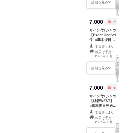
ン
定数 サイズ M L
詳細を見る
を
選
XL サイズNo. 03
択
す
04 05 身丈 69
る
73 77 身幅 52
7,000
55 58 肩幅 46
円
残り4
50 54 袖丈 20
サイン付Tシャツ
22 24 脇仕様 丸
【ExciteOneSel
胴仕様
f】 ※基本後日発
送 ※サイズM、
支援者：3人
L、XLのみ ※宛
お届け予定：
名・コメントの
こ
2025年03月
の
指定はできませ
リ
タ
ん ※各アーティ
ー
ン
スト限定数 サイ
詳細を見る
を
選
ズ M L XL サイ
択
す
ズNo. 03 04 05
る
身丈 69 73 77 身
7,000
幅 52 55 58 肩幅
円
残り5
46 50 54 袖丈
サイン付Tシャツ
20 22 24 脇仕様
【結音WEST】
丸胴仕様
※基本後日発送 ※
サイズM、L、
支援者：2人
XLのみ ※宛名・
お届け予定：
コメントの指定
こ
2025年03月
の
はできません ※
リ
タ
各アーティスト
ー