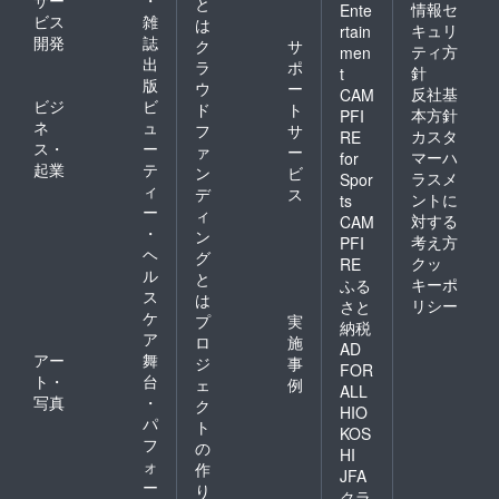
と
情報セ
Ente
ビス
雑
は
キュリ
rtain
開発
誌
ク
サ
ティ方
men
出
ラ
ポ
針
t
版
ウ
ー
反社基
CAM
ビジ
ビ
ド
ト
本方針
PFI
ネ
ュ
フ
サ
カスタ
RE
ス・
ー
ァ
ー
マーハ
for
起業
テ
ン
ビ
ラスメ
Spor
ィ
デ
ス
ントに
ts
ー
ィ
対する
CAM
・
ン
考え方
PFI
ヘ
グ
クッ
RE
ル
と
キーポ
ふる
ス
は
リシー
さと
ケ
プ
実
納税
ア
ロ
施
AD
アー
舞
ジ
事
FOR
ト・
台
ェ
例
ALL
写真
・
ク
HIO
パ
ト
KOS
フ
の
HI
ォ
作
JFA
ー
り
クラ