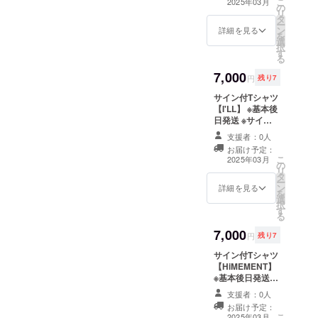
こ
2025年03月
52 55
の
はできません ※
リ
58 肩幅
タ
各アーティスト
ー
46 50
ン
限定数 サイズ M
詳細を見る
を
54 袖丈
選
L XL サイズNo.
択
20 22
す
03 04 05 身丈
る
24 脇仕
69 73 77 身幅
7,000
様 丸胴
52 55 58 肩幅
円
残り7
仕様
46 50 54 袖丈
サイン付Tシャツ
20 22 24 脇仕様
【I'LL】 ※基本後
丸胴仕様
日発送 ※サイズ
M、L、XLのみ ※
支援者：0人
宛名・コメント
お届け予定：
の指定はできま
こ
2025年03月
の
せん ※各アー
リ
タ
ティスト限定数
ー
ン
サイズ M L XL
詳細を見る
を
選
サイズNo. 03 04
択
す
05 身丈 69 73
る
77 身幅 52 55
7,000
58 肩幅 46 50
円
残り7
54 袖丈 20 22
サイン付Tシャツ
24 脇仕様 丸胴
【HiMEMENT】
仕様
※基本後日発送 ※
サイズM、L、
支援者：0人
XLのみ ※宛名・
お届け予定：
コメントの指定
こ
2025年03月