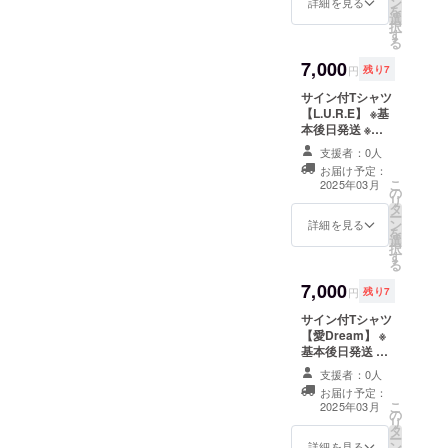
ン
限定数 サイズ M
詳細を見る
を
選
L XL サイズNo.
択
す
03 04 05 身丈
る
69 73 77 身幅
7,000
52 55 58 肩幅
円
残り7
46 50 54 袖丈
サイン付Tシャツ
20 22 24 脇仕様
【L.U.R.E】 ※基
丸胴仕様
本後日発送 ※サ
イズM、L、XL
支援者：0人
のみ ※宛名・コ
お届け予定：
メントの指定は
こ
2025年03月
の
できません ※各
リ
タ
アーティスト限
ー
ン
定数 サイズ M L
詳細を見る
を
選
XL サイズNo. 03
択
す
04 05 身丈 69
る
73 77 身幅 52
7,000
55 58 肩幅 46
円
残り7
50 54 袖丈 20
サイン付Tシャツ
22 24 脇仕様 丸
【愛Dream】 ※
胴仕様
基本後日発送 ※
サイズM、L、
支援者：0人
XLのみ ※宛名・
お届け予定：
コメントの指定
こ
2025年03月
の
はできません ※
リ
タ
各アーティスト
ー
ン
限定数 サイズ M
詳細を見る