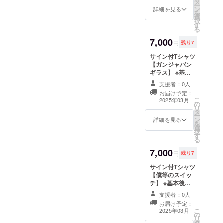
タ
アーティスト限
ー
ン
定数 サイズ M L
詳細を見る
を
選
XL サイズNo. 03
択
す
04 05 身丈 69
る
73 77 身幅 52
7,000
55 58 肩幅 46
円
残り7
50 54 袖丈 20
サイン付Tシャツ
22 24 脇仕様 丸
【ガンジャバン
胴仕様
ギラス】 ※基本
後日発送 ※サイ
支援者：0人
ズM、L、XLの
お届け予定：
み ※宛名・コメ
こ
2025年03月
の
ントの指定はで
リ
タ
きません ※各
ー
ン
アーティスト限
詳細を見る
を
選
定数 サイズ M L
択
す
XL サイズNo. 03
る
04 05 身丈 69
7,000
73 77 身幅 52
円
残り7
55 58 肩幅 46
サイン付Tシャツ
50 54 袖丈 20
【僕等のスイッ
22 24 脇仕様 丸
チ】 ※基本後日
胴仕様
発送 ※サイズ
支援者：0人
M、L、XLのみ ※
お届け予定：
宛名・コメント
こ
2025年03月
の
の指定はできま
リ
タ
せん ※各アー