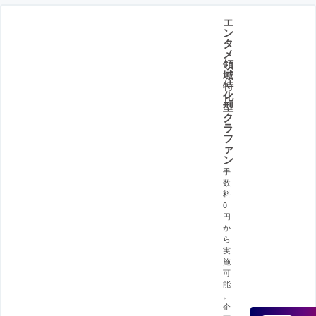
エ
ン
タ
メ
領
域
特
化
型
ク
ラ
フ
ァ
ン
手
数
料
0
円
か
ら
実
施
可
能
。
企