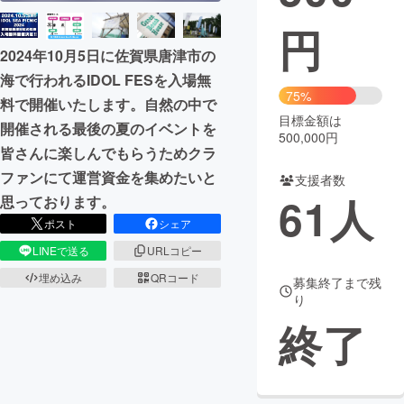
円
まちづくり・地域活性化
2024年10月5日に佐賀県唐津市の
海で行われるIDOL FESを入場無
CAMPFIRE for Social Good
CAMPFIRE Creation
75%
料で開催いたします。自然の中で
CAMPFIREふるさと納税
machi-ya
コミュニティ
目標金額は
開催される最後の夏のイベントを
500,000円
皆さんに楽しんでもらうためクラ
ファンにて運営資金を集めたいと
支援者数
61
人
思っております。
ポスト
シェア
LINEで送る
URLコピー
埋め込み
QRコード
募集終了まで残
り
終了