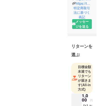
ろしくお願
https://twitter.com/butabaracity?s=21&t=fgXdwjGEE_lNaoA7RbdTxA
特定商取引
い致しま
法に基づく
す。
表記
メッセー
ジを送る
リターンを
選ぶ
目標金額
未達でも
リターン
が届きま
す
(All-in
方式)
1,0
00
円
【1】お