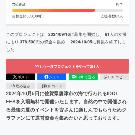
終了
75
%達成
目標金額
500,000
円
支援者数
61
人
このプロジェクトは、
2024/09/16
に募集を開始し、
61
人の支援
により
378,500
円の資金を集め、
2024/10/05
に募集を終了しま
した
もう一度プロジェクトをやってほしい
ポスト
シェア
LINEで送る
URLコピー
埋め込み
QRコード
2024年10月5日に佐賀県唐津市の海で行われるIDOL
FESを入場無料で開催いたします。自然の中で開催され
る最後の夏のイベントを皆さんに楽しんでもらうためク
ラファンにて運営資金を集めたいと思っております。