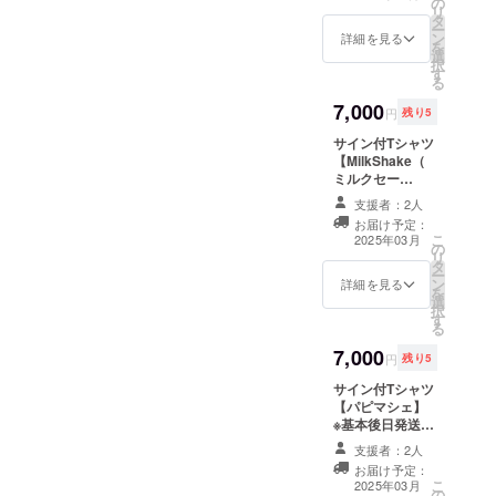
の
はできません ※
リ
タ
各アーティスト
ー
ン
限定数 サイズ M
詳細を見る
を
選
L XL サイズNo.
択
す
03 04 05 身丈
る
69 73 77 身幅
7,000
52 55 58 肩幅
円
残り5
46 50 54 袖丈
サイン付Tシャツ
20 22 24 脇仕様
【MilkShake（
丸胴仕様
ミルクセー
キ）】 ※基本後
支援者：2人
日発送 ※サイズ
お届け予定：
M、L、XLのみ ※
こ
2025年03月
の
宛名・コメント
リ
タ
の指定はできま
ー
ン
せん ※各アー
詳細を見る
を
選
ティスト限定数
択
す
サイズ M L XL
る
サイズNo. 03 04
7,000
05 身丈 69 73
円
残り5
77 身幅 52 55
サイン付Tシャツ
58 肩幅 46 50
【パピマシェ】
54 袖丈 20 22
※基本後日発送 ※
24 脇仕様 丸胴
サイズM、L、
仕様
支援者：2人
XLのみ ※宛名・
お届け予定：
コメントの指定
こ
2025年03月
の
はできません ※