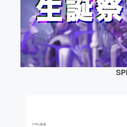
S
115
%達成