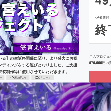
募集終
CAMPFIRE for Social Good
CAMPFIRE Creation
終
CAMPFIREふるさと納税
machi-ya
コミュニティ
このプロジェ
【笠宮えいる】の生誕祭開催に至り、より盛大にお祝
575,555
円の
ンディングをする運びとなりました。ご支援
衣装制作等に使用させていただきます。
ピー
埋め込み
QRコード