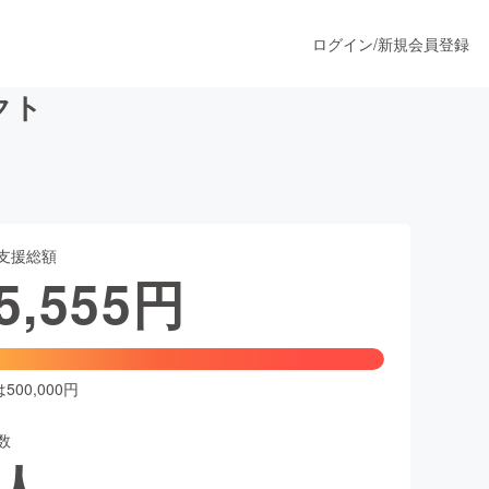
ログイン
/
新規会員登録
クト
うすぐ公開されます
支援総額
プロダクト
5,555
円
ファッション
スポーツ
00,000円
数
ア
ソーシャルグッド
人