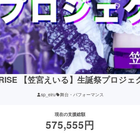
PRISE 【笠宮えいる】生誕祭プロジェ
sp_eiru
舞台・パフォーマンス
現在の支援総額
575,555
円