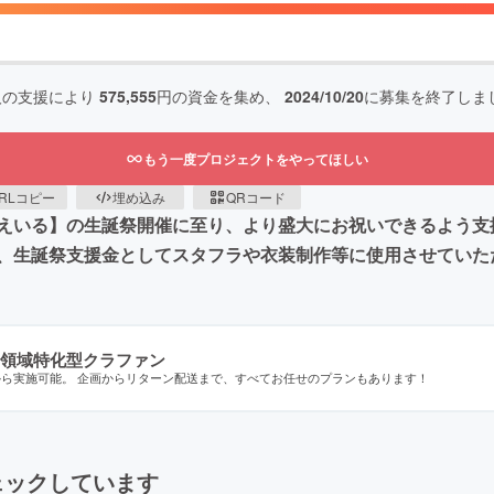
人の支援により
575,555
円の資金を集め、
2024/10/20
に募集を終了しま
もう一度プロジェクトをやってほしい
RLコピー
埋め込み
QRコード
SE 【笠宮えいる】の生誕祭開催に至り、より盛大にお祝いできる
、生誕祭支援金としてスタフラや衣装制作等に使用させていた
領域特化型クラファン
から実施可能。 企画からリターン配送まで、すべてお任せのプランもあります！
ェックしています