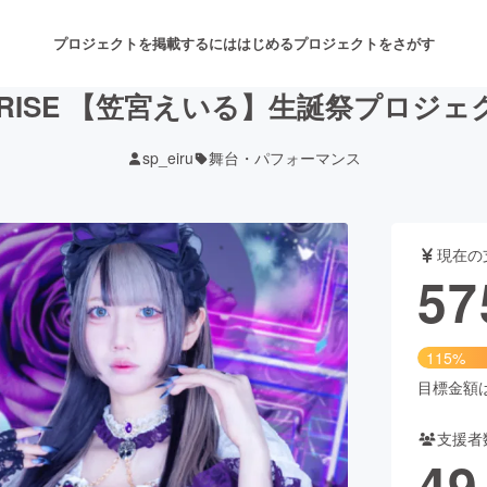
プロジェクトを掲載するには
はじめる
プロジェクトをさがす
PRISE 【笠宮えいる】生誕祭プロジェ
sp_eiru
舞台・パフォーマンス
注目のリターン
注目の新着プロジェクト
募集終了が近いプロジェクト
も
現在の
音楽
舞台・パフォーマンス
57
ゲーム・サービス開発
フード・飲食店
115%
書籍・雑誌出版
アニメ・漫画
目標金額は5
支援者
チャレンジ
ビューティー・ヘルスケ
49