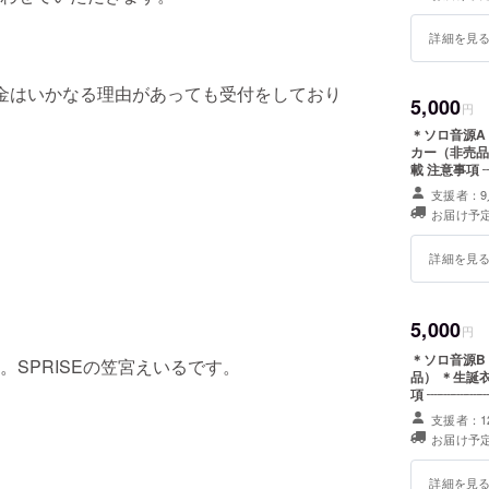
詳細を見
金はいかなる理由があっても受付をしており
5,000
円
＊ソロ音源A（閃光∧
カー（非売品） ＊生誕衣装オリジナルブロマイド（非売品）
載 注意事項 ┈┈┈┈┈┈┈┈┈┈┈┈┈┈┈┈┈┈┈┈ オリジナルブ
ロマイドの種
支援者：9
お願い致しま
お届け予定
詳細を見
5,000
円
＊ソロ音源B（星に願いを） 
SPRISEの笠宮えいるです。
品） ＊生誕衣装オリジナルブロマイド（非売品） ＊お名前記載 注意事
項 ┈┈┈┈
種類は全6種
支援者：1
ます。
お届け予定
詳細を見