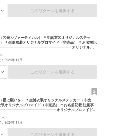
このリターンを選択する
る
ヴァーティカル） ＊生誕衣装オリジナルステッ
 ＊お名前記
類は全6種、ランダム。 記載して欲しいお名前は備考欄に
人
す。
：2024年11月
このリターンを選択する
る
＊生誕衣装オリジナルステッカー（非売
┈┈┈┈┈┈┈┈┈┈┈┈┈┈┈┈ オリジナルブロマイドの
、ランダム。 記載して欲しいお名前は備考欄にお願い致し
2人
：2024年11月
このリターンを選択する
る