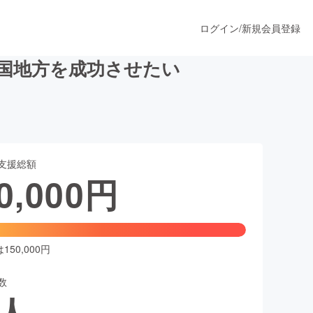
ログイン
/
新規会員登録
中国地方を成功させたい
うすぐ公開されます
支援総額
プロダクト
0,000
円
ファッション
スポーツ
50,000円
数
ア
ソーシャルグッド
人