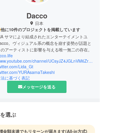
Dacco
日本
他に10件のプロジェクトを掲載しています
YURA サマにより結成されたエンターテイメントユ
acco。ヴィジュアル系の概念を崩す姿勢が話題と
くのアーティストに影響を与える唯一無二の存在。
cco.life
https://www.youtube.com/channel/UCsyJZ4JGLnVM6Zr7PIqzqnA
twitter.com/Lida_Gt
/twitter.com/YURAsamaTakeshi
引法に基づく表記
メッセージを送る
を選ぶ
標金額未達でもリターンが届きます
(All-in方式)