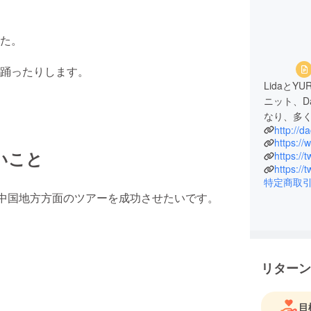
した。
踊ったりします。
Lidaと
ニット、D
なり、多
http://da
いこと
https://
https:/
特定商取
は中国地方方面のツアーを成功させたいです。
リターン
目