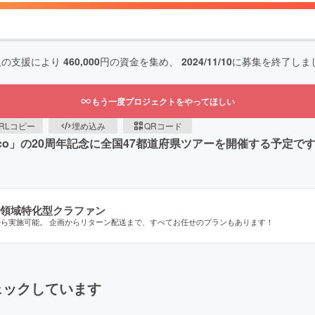
人の支援により
460,000
円の資金を集め、
2024/11/10
に募集を終了しま
もう一度プロジェクトをやってほしい
RLコピー
埋め込み
QRコード
co」の20周年記念に全国47都道府県ツアーを開催する予定
領域特化型クラファン
から実施可能。 企画からリターン配送まで、すべてお任せのプランもあります！
ェックしています