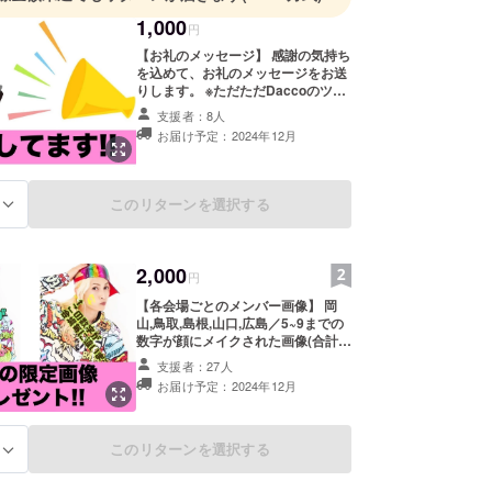
1,000
円
【お礼のメッセージ】 感謝の気持ち
を込めて、お礼のメッセージをお送
りします。 ※ただただDaccoのツ
アーを応援したい方はこちらへどう
支援者：8人
ぞ！ 支援いただければ美味しいお弁
お届け予定：2024年12月
当が食べられますっ。
このリターンを選択する
る
2,000
円
【各会場ごとのメンバー画像】 岡
山,鳥取,島根,山口,広島／5~9までの
数字が顔にメイクされた画像(合計5
枚)をメールでお送りします。 ※顔に
支援者：27人
ペイントしてある数字は1から始ま
お届け予定：2024年12月
り、最終的には47になります。
このリターンを選択する
る