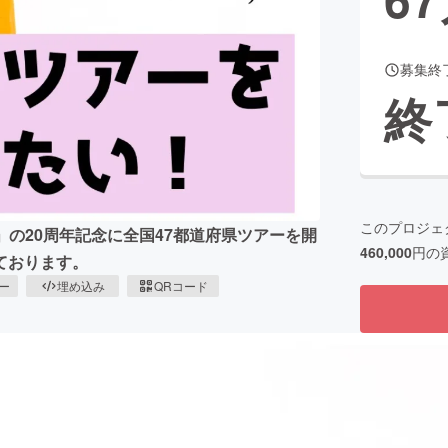
募集終
CAMPFIRE for Social Good
CAMPFIRE Creation
終
CAMPFIREふるさと納税
machi-ya
コミュニティ
このプロジェ
」の20周年記念に全国47都道府県ツアーを開
460,000
円の
ております。
ピー
埋め込み
QRコード