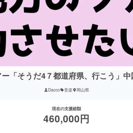
念ツアー「そうだ4７都道府県、行こう」
Dacco
音楽
岡山県
現在の支援総額
460,000
円