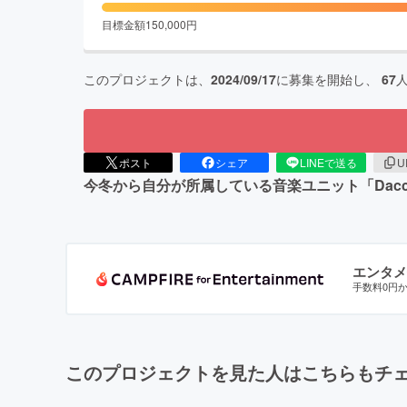
目標金額
150,000
円
このプロジェクトは、
2024/09/17
に募集を開始し、
67
ポスト
シェア
LINEで送る
U
今冬から自分が所属している音楽ユニット「Dac
エンタメ
手数料0円
このプロジェクトを見た人はこちらもチ