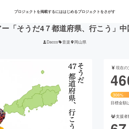
プロジェクトを掲載するには
はじめる
プロジェクトをさがす
念ツアー「そうだ4７都道府県、行こう」
Dacco
音楽
岡山県
注目のリターン
注目の新着プロジェクト
募集終了が近いプロジェクト
も
現在の
音楽
舞台・パフォーマンス
46
ゲーム・サービス開発
フード・飲食店
306%
書籍・雑誌出版
アニメ・漫画
目標金額は1
支援者
チャレンジ
ビューティー・ヘルスケ
67