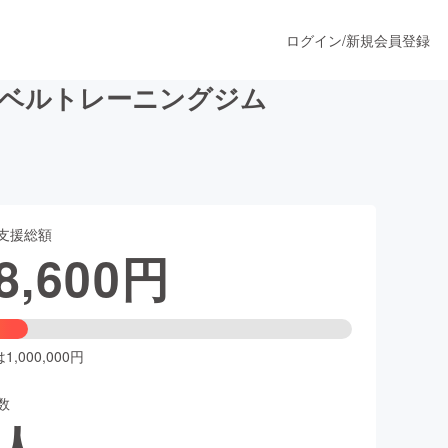
ログイン
/
新規会員登録
ーベルトレーニングジム
うすぐ公開されます
支援総額
プロダクト
8,600
円
ファッション
スポーツ
,000,000円
数
ア
ソーシャルグッド
人