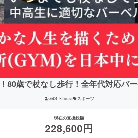
！80歳で杖なし歩行！全年代対応バ
G4S_kimura
スポーツ
現在の支援総額
228,600
円