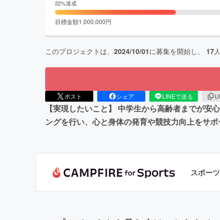
22
%達成
目標金額
1,000,000
円
このプロジェクトは、
2024/10/01
に募集を開始し、
17
ポスト
シェア
LINEで送る
U
【実現したいこと】 中学生から高齢者までが安
ングを行い、心と身体の発育や競技力向上をサポ
スポーツ