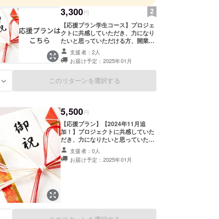
設へトレーナー育成研修を実施(2019-20年)
3,300
トネスビジネス誌(ダイエットプログラム、機能改善
円
、新店紹介)に3度ピックアップ掲載
【応援プラン学生コース】プロジェ
クトに共感していただき、力になり
ポーツクラブ、地方スポーツクラブのチーフ、支配
たいと思っていただける方、開業の
独立
ご祝儀としてご支援いただける学生
支援者：2人
の方向けのプランです。メールにて
お届け予定：2025年01月
心を込めてお礼のメッセージを送ら
せていただきます。 ※こちらは大学
生までの生徒・学生の方専用のコー
このリターンを選択する
る
スとさせていただきます。
5,500
円
【応援プラン】【2024年11月追
加！】プロジェクトに共感していた
だき、力になりたいと思っていただ
ける方、開業のご祝儀としてご支援
支援者：0人
いただける全ての方向けのプランで
お届け予定：2025年01月
す。メールにて心を込めてお礼の
メッセージを送らせていただきま
す。