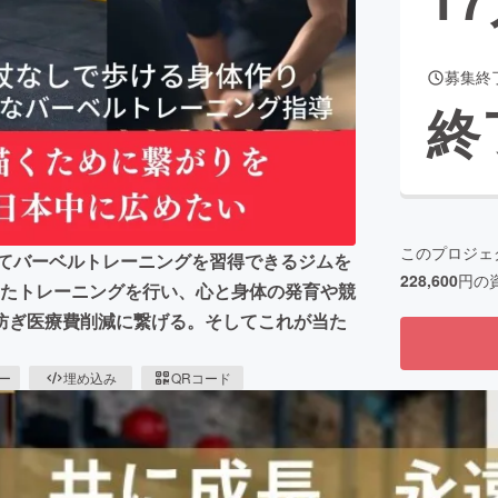
募集終
CAMPFIRE for Social Good
CAMPFIRE Creation
終
CAMPFIREふるさと納税
machi-ya
コミュニティ
このプロジェ
してバーベルトレーニングを習得できるジムを
228,600
円の
ったトレーニングを行い、心と身体の発育や競
防ぎ医療費削減に繋げる。そしてこれが当た
ピー
埋め込み
QRコード