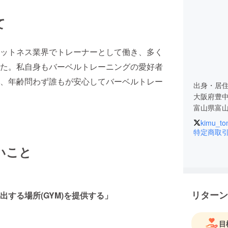
て
ットネス業界でトレーナーとして働き、多く
た。私自身もバーベルトレーニングの愛好者
、年齢問わず誰もが安心してバーベルトレー
出身・居
大阪府豊
富山県富
kimu_to
経歴・実
特定商取
・水泳指導
いこと
・指導実
B1バス
ジュニアア
泳選手、ス
リターン
する場所(GYM)を提供する」
善、リハビ
・SPORT
・Techn
目