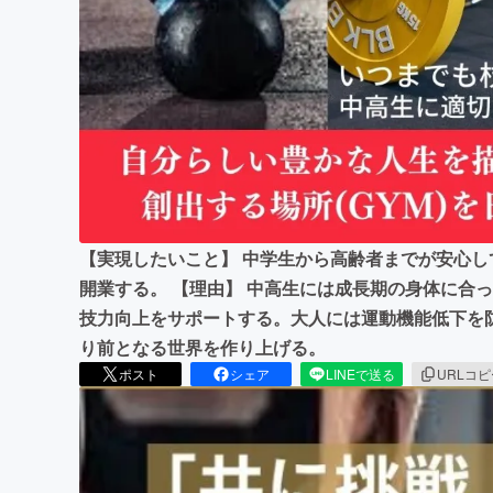
まちづくり・地域活性化
【実現したいこと】 中学生から高齢者までが安心
開業する。 【理由】 中高生には成長期の身体に合
技力向上をサポートする。大人には運動機能低下を
り前となる世界を作り上げる。
ポスト
シェア
LINEで送る
URLコ