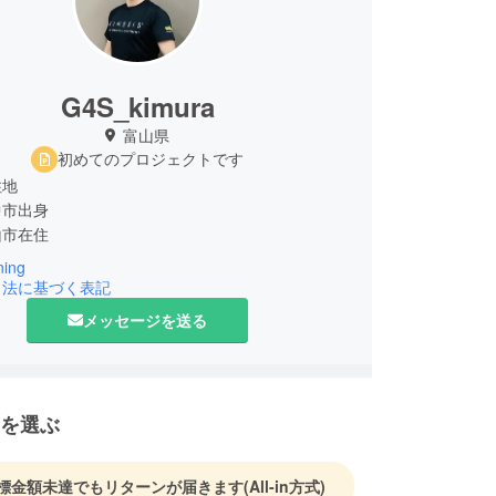
G4S_kimura
富山県
初めてのプロジェクトです
住地
中市出身
山市在住
ning
績
引法に基づく表記
歴：27年、パーソナルトレーナー23年
メッセージを送る
績：
ケプロ選手、日本選手権出場陸上選手、全国レベル
スリート(競泳、陸上、野球)、日本選手権出場競
ポーツクラブ会員のべ300名(ダイエット、痛み改
を選ぶ
リ)
EC大阪にてセミナー講師(2019年)
ogymのKINESISを使用したマシンプログラムを開発
標金額未達でもリターンが届きます
(All-in方式)