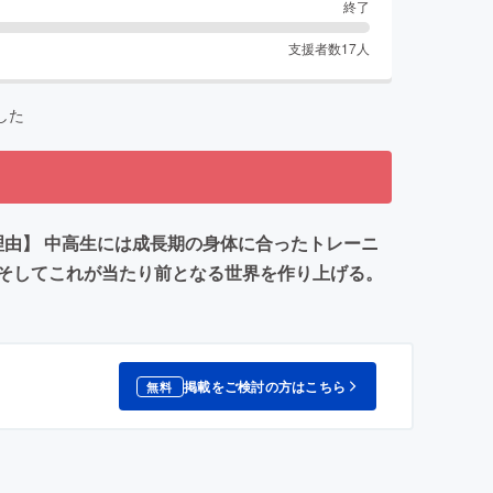
終了
支援者数
17
人
した
理由】 中高生には成長期の身体に合ったトレーニ
そしてこれが当たり前となる世界を作り上げる。
掲載をご検討の方はこちら
無料