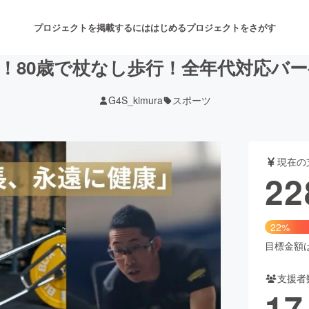
プロジェクトを掲載するには
はじめる
プロジェクトをさがす
！80歳で杖なし歩行！全年代対応バ
G4S_kimura
スポーツ
注目のリターン
注目の新着プロジェクト
募集終了が近いプロジェクト
も
現在の
音楽
舞台・パフォーマンス
22
ゲーム・サービス開発
フード・飲食店
22%
書籍・雑誌出版
アニメ・漫画
目標金額は1
支援者
チャレンジ
ビューティー・ヘルスケ
17