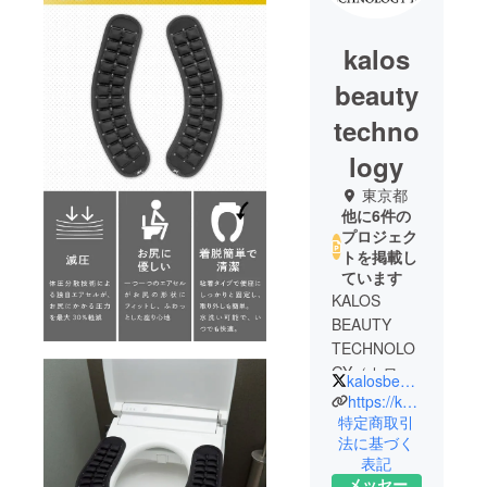
kalos
beauty
techno
logy
東京都
他に6件の
プロジェク
トを掲載し
ています
KALOS
BEAUTY
TECHNOLO
GY（カロス
kalosbeauty__
ビュー
https://kalos-beauty.co.jp/
ティーテク
特定商取引
法に基づく
ノロジー）
表記
は、美容・
メッセー