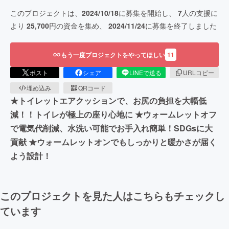
このプロジェクトは、
2024/10/18
に募集を開始し、
7
人の支援に
より
25,700
円の資金を集め、
2024/11/24
に募集を終了しました
もう一度プロジェクトをやってほしい
11
ポスト
シェア
LINEで送る
URLコピー
埋め込み
QRコード
★トイレットエアクッションで、お尻の負担を大幅低
減！！トイレが極上の座り心地に ★ウォームレットオフ
で電気代削減、水洗い可能でお手入れ簡単！SDGsに大
貢献 ★ウォームレットオンでもしっかりと暖かさが届く
よう設計！
このプロジェクトを見た人はこちらもチェックし
ています