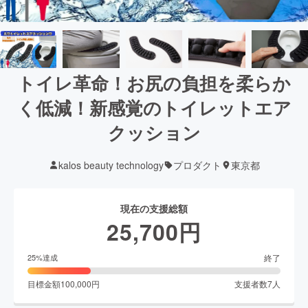
トイレ革命！お尻の負担を柔らか
く低減！新感覚のトイレットエア
クッション
kalos beauty technology
プロダクト
東京都
現在の支援総額
25,700
円
終了
25
%達成
目標金額
100,000
円
支援者数
7
人