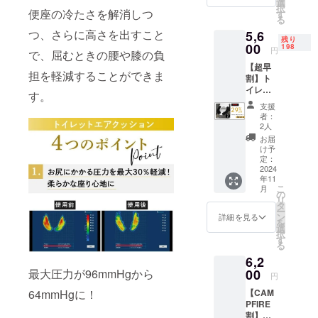
性もご
選
択
支援に
便座の冷たさを解消しつ
ざいま
す
る
より量
す。ご
つ、さらに高さを出すこと
5,6
産効率
了承く
残り
が向上
00
ださ
198
円
で、屈むときの腰や膝の負
した場
い。 ※
【超早
合、正
ご注文
担を軽減することができま
割】ト
規販売
状況、
イレッ
価格が
使用部
す。
トエア
販売予
材の供
支援
クッ
定価格
給状
者：
ショ
より下
況、製
2人
ン 2
がる可
造工程
お届
セット
能性も
上の都
け予
（定価
ござい
定：
合等に
7,960円
2024
ます。
より出
年11
の
※デザイ
荷時期
こ
月
29%off
ン・仕
の
が遅れ
リ
） ※皆
様は変
タ
る場合
ー
様のご
更にな
ン
があり
詳細を見る
を
支援に
る可能
選
ます。
択
より量
性もご
す
※割引率
る
産効率
ざいま
はキリ
6,2
が向上
す。ご
の良い
した場
00
最大圧力が96mmHgから
了承く
価格で
円
合、正
ださ
四捨五
【CAM
64mmHgに！
規販売
い。 ※
入して
PFIRE
価格が
ご注文
いま
割】ト
販売予
状況、