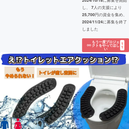
2024/10/18
に募集を開始
し、
7
人の支援により
25,700
円の資金を集め、
2024/11/24
に募集を終了
しました
もう一度プロジェ
1
クトをやってほし
1
い