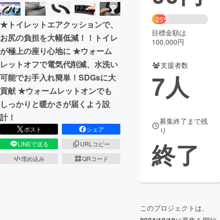
まちづくり・地域活性化
25%
★トイレットエアクッションで、
目標金額は
お尻の負担を大幅低減！！トイレ
100,000円
CAMPFIRE for Social Good
CAMPFIRE Creation
が極上の座り心地に ★ウォーム
CAMPFIREふるさと納税
machi-ya
コミュニティ
レットオフで電気代削減、水洗い
支援者数
7
人
可能でお手入れ簡単！SDGsに大
貢献 ★ウォームレットオンでも
しっかりと暖かさが届くよう設
計！
募集終了まで残
ポスト
シェア
り
終了
LINEで送る
URLコピー
埋め込み
QRコード
このプロジェクトは、