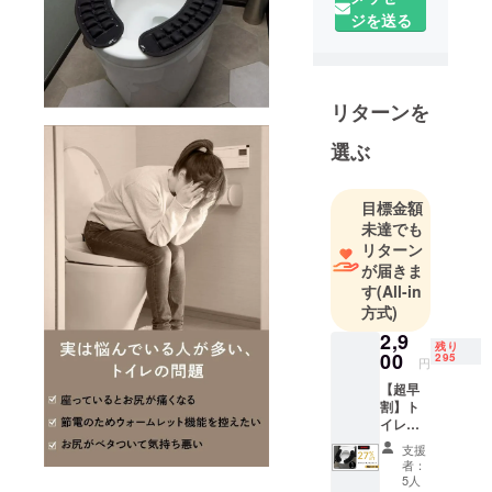
健康・生活
ジを送る
の3つの軸を
テーマに、
これまでに
ない様々な
リターンを
商品を企画
選ぶ
し、販売し
ている会社
です。
目標金額
未達でも
弊社代表は
リターン
が届きま
元シャープ
す
(All-in
＆元ReFaの
方式)
統括として
2,9
様々な商品
残り
00
295
円
開発を行っ
【超早
ておりまし
割】ト
た。
イレッ
その確かな
トエア
支援
クッ
知識と技術
者：
ショ
5人
で、皆様に