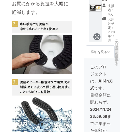
す。 ・
お尻にかかる負担を大幅に
イレッ
定価格
使用部
サイ
支援
トエア
より下
材の供
ズ：
者：
軽減します。
クッ
がる可
給状
0人
37cm×
ショ
能性も
況、製
8.7cm×
お届
ン 2
ござい
造工程
け予
1.5cm/
セット
ます。
定：
上の都
重さ:96
（定価
2024
※デザイ
合等に
ｇ ・素
年11
7,960円
ン・仕
より出
材：
こ
月
の
様は変
の
荷時期
TPU＋
リ
22%off
更にな
タ
が遅れ
LYCRA
ー
） ※皆
る可能
ン
る場合
詳細を見る
・保証
を
様のご
性もご
選
があり
期間：
択
支援に
ざいま
す
ます。
３ヶ
る
より量
す。ご
※割引率
このプロ
月 *使
産効率
了承く
はキリ
用者の
ジェクト
が向上
ださ
の良い
過失に
した場
い。 ※
価格で
は、
All-In方
よる破
合、正
ご注文
四捨五
損は保
式
です。
規販売
状況、
入して
証対象
価格が
使用部
いま
目標金額に
外にな
販売予
材の供
す。 ・
りま
関わらず、
定価格
給状
サイ
す。 ・
より下
況、製
ズ：
2024/11/24
取扱説
がる可
造工程
37cm×
明書：
23:59:59
ま
能性も
上の都
8.7cm×
有
ござい
合等に
1.5cm/
でに集まっ
ます。
より出
重さ:96
た金額が
※デザイ
荷時期
ｇ ・素