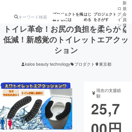
新
ロ
規
グ
会
プロジェクトを掲
はじ
プロジェクト
/
載するには
める
をさがす
イ
員
ン
登
トイレ革命！お尻の負担を柔らかく
録
低減！新感覚のトイレットエアクッ
ション
人気のプロ
注目のリ
注目の新着プロ
募集終了が近いプ
もうすぐ公開
ジェクト
ターン
ジェクト
ロジェクト
されます
kalos beauty technology
プロダクト
東京都
アート・写真
音楽
現在の支援総
テクノロジー・ガジェット
ゲーム・サ
額
25,7
映像・映画
書籍・雑誌
00
円
ビジネス・起業
チャレンジ