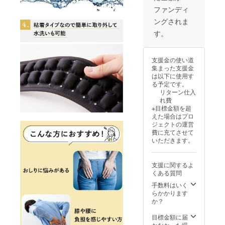
ン・仕
が遅れ
材：
ファンディ
様は変
る場合
TPU＋
ングされま
更にな
があり
LYCRA
る可能
ます。
・保証
す。
性もご
※割引率
期間：
ざいま
はキリ
３ヶ
す。ご
の良い
月 *使
支援金の使い道
了承く
価格で
用者の
集まった支援金
ださ
四捨五
過失に
は以下に使用す
い。 ※
入して
よる破
る予定です。
ご注文
いま
損は保
リターン仕入
状況、
す。 ・
証対象
れ費
使用部
サイ
外にな
※目標金額を超
材の供
ズ：
りま
えた場合はプロ
給状
37cm×
す。 ・
ジェクトの運営
況、製
8.7cm×
取扱説
費に充てさせて
造工程
1.5cm/
明書：
いただきます。
上の都
重さ:96
有
合等に
ｇ ・素
より出
材：
支援に関するよ
荷時期
TPU＋
くある質問
が遅れ
LYCRA
る場合
・保証
手数料はいく
があり
期間：
らかかります
ます。
３ヶ
か？
※割引率
月 *使
はキリ
用者の
目標金額に届
の良い
過失に
かなかった場