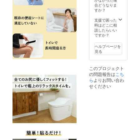
価格で
よる破
合どうなりま
四捨五
損は保
すか？
入して
証対象
いま
外にな
支援で困った
す。 ・
りま
時はどこに相
サイ
す。 ・
談したらいい
ズ：
取扱説
ですか？
37cm×
明書：
8.7cm×
有
ヘルプページを
1.5cm/
見る
重さ:96
ｇ ・素
材：
このプロジェクト
TPU＋
の問題報告は
LYCRA
こち
・保証
ら
よりお問い合わ
期間：
せください
３ヶ
月 *使
用者の
過失に
よる破
損は保
証対象
外にな
りま
す。 ・
取扱説