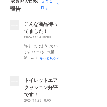
もっと
報告
見る
こんな商品待っ
てました！
2024/11/24 09:00
皆様、おはようござい
ます！いつもご支援、
誠にありがとうござい
もっと見る
ますトイレットエア
クッションはとても面
白くて実用性が高く、
トイレットエア
エコフレンドリーなと
クッション好評
ころが素晴らしいです
です！
ね。これでトイレの時
間がもっと快適になり
2024/11/23 18:00
そうです！是非引き続