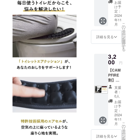
ン 1
お届
ご安心いた
セット
け予
（定価
定：
だけるエビ
3,980円
2024
デンスも
年11
の
こ
月
27%off
とった商品
の
リ
） ※皆
タ
をお届けし
ー
様のご
ン
詳細を見る
を
ておりま
支援に
選
択
より量
す
す。
る
産効率
3,2
が向上
機能は本格
した場
00
円
合、正
的！そし
【CAM
規販売
て、手が出
PFIRE
価格が
割】ト
販売予
しやすい価
イレッ
定価格
支援
格帯の美容
トエア
より下
者：
機器や生活
クッ
がる可
0人
ショ
能性も
家電などを
お届
ン 1
ござい
け予
取り扱って
セット
ます。
定：
（定価
2024
おります。
※デザイ
年11
3,980円
ン・仕
こ
月
の
様は変
の
リ
19%off
更にな
タ
ー
） ※皆
る可能
ン
詳細を見る
を
様のご