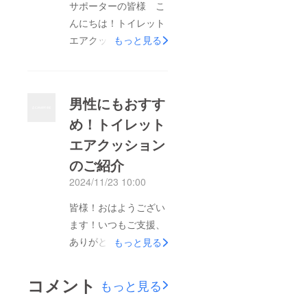
サポーターの皆様 こ
きご支援お願いいたし
んにちは！トイレット
ます。
エアクッションって
もっと見る
何！？って思われた方
も多くおられると思い
ます。意外とお試し頂
男性にもおすす
くと、想像以上に気持
め！トイレット
ちやトイレから本当に
エアクッション
出られなくなる。など
ありがたい言葉を頂き
のご紹介
ます。事務所にも設定
2024/11/23 10:00
していますが、最初は
皆様！おはようござい
戸惑われる方もいます
ます！いつもご支援、
が、最後は皆様から好
ありがとうございま
もっと見る
評頂いております。残
す。最近、多くの男性
りプロジェクト期間が
がトイレで座って用を
短くなりましたが、是
コメント
もっと見る
足すようになっていま
非ご支援のほどよろし