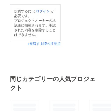
す。実は、調査による
くお願いいたします。
と60％近くの男性が
投稿するには
ログイン
が
座って用を足す傾向が
必要です。
あり、掃除や衛生面の
プロジェクトオーナーの承
認後に掲載されます。承認
配慮からこの選択をし
された内容を削除すること
ている方が増えている
はできません。
のです。そんな中、ト
※投稿する際の注意点
イレットエアクッショ
ンは男性のトイレタイ
ムも快適にするための
アイテムとして大変ご
好評をいただいていま
す。座り心地をサポー
同じカテゴリーの人気プロジェ
トし、長時間の使用で
クト
も快適に過ごせるこの
クッションをぜひお試
しください。多くの男
性からの「使ってみて