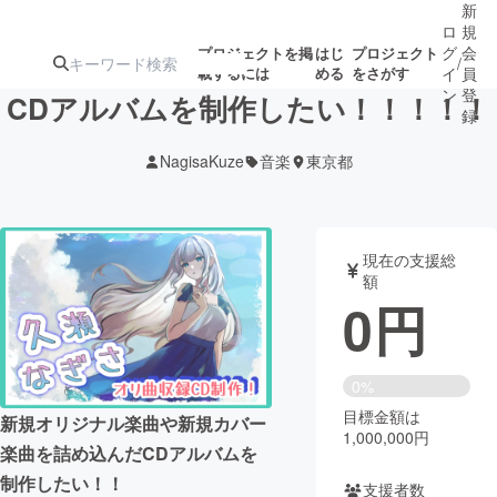
新
ロ
規
グ
会
プロジェクトを掲
はじ
プロジェクト
/
載するには
める
をさがす
イ
員
ン
登
CDアルバムを制作したい！！！！！
録
NagisaKuze
音楽
東京都
人気のプロ
注目のリ
注目の新着プロ
募集終了が近いプ
もうすぐ公開
ジェクト
ターン
ジェクト
ロジェクト
されます
現在の支援総
額
アート・写真
音楽
0
円
テクノロジー・ガジェット
ゲーム・サ
0%
目標金額は
映像・映画
書籍・雑誌
新規オリジナル楽曲や新規カバー
1,000,000円
楽曲を詰め込んだCDアルバムを
ビジネス・起業
チャレンジ
制作したい！！
支援者数