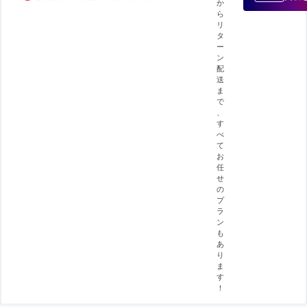
か
ら
リ
タ
ー
ン
配
送
ま
で
、
す
べ
て
お
任
せ
の
プ
ラ
ン
も
あ
り
ま
す
！