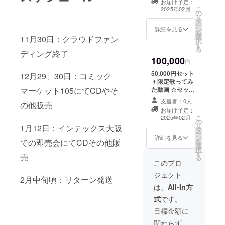
描き下ろしアク
お届け予定：
イス：mp3 収
こ
リルキーホル
2025年02月
の
録時間2〜3分程
リ
ダー：郵送
タ
度 限定描き下ろ
ー
W50×H60×厚さ
ン
しアイコン：
詳細を見る
を
3mm程度、ボー
選
png 限定描き下
11月30日：クラウドファン
択
ルチェーン mp3
す
ろし壁紙：png
る
形式、png形式
ディング終了
限定描き下ろし
のものはメール
100,000
ポストカード：
円
にファイルを添
郵送 限定描き下
付します。 ※備
50,000円セット
12月29、30日：コミック
ろし缶バッジ：
考欄に呼んでほ
＋限定歌ってみ
郵送 直径56〜
しいお名前をご
た動画 ☆セット
マーケット105にてCDやそ
57mm 限定描き
記載ください。
内容☆ お名前呼
下ろしアクリル
支援者：0人
の他販売
びありがとうボ
キーホルダー：
お届け予定：
イス：mp3 収
こ
郵送
2025年02月
の
録時間2〜3分程
リ
W50×H60×厚さ
1月12日：インテックス大阪
タ
度 限定描き下ろ
ー
3mm程度、ボー
ン
しアイコン：
詳細を見る
を
での即売会にてCDその他販
ルチェーン おや
選
png 限定描き下
択
すみ3秒前ボイ
す
ろし壁紙：png
売
る
ス：mp3 収録
限定描き下ろし
このプロ
時間6〜8分程度
ポストカード：
mp3形式、png
ジェクト
郵送 限定描き下
2月中旬頃：リターン発送
形式のものは
ろし缶バッジ：
は、
All-In方
メールにファイ
郵送 直径56〜
ルを添付しま
式
です。
57mm 限定描き
す。 ※備考欄に
下ろしアクリル
目標金額に
呼んでほしいお
キーホルダー：
名前をご記載く
関わらず、