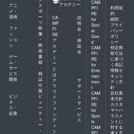
CAM
アカデミー
アニ
ス
利用規
PFI
メ・
ポ
約
RE
漫画
ー
CA
説
細則
for
ツ
MP
明
プライ
Soci
ファ
映
FI
会
バシー
al
ッ
像
RE
・
ポリ
Goo
ショ
・
ア
相
シー
d
ン
映
カ
談
特定商
CAM
画
デ
会
取引法
PFI
ゲー
書
ミ
に基づ
RE
ム・
籍
ー
く表記
for
サー
・
と
情報セ
Ente
ビス
雑
は
キュリ
rtain
開発
誌
ク
サ
ティ方
men
出
ラ
ポ
針
t
版
ウ
ー
反社基
CAM
ビジ
ビ
ド
ト
本方針
PFI
ネ
ュ
フ
サ
カスタ
RE
ス・
ー
ァ
ー
マーハ
for
起業
テ
ン
ビ
ラスメ
Spor
ィ
デ
ス
ントに
ts
ー
ィ
対する
CAM
・
ン
考え方
PFI