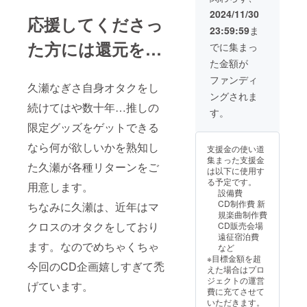
郵送
ださい。
W50×H60×厚さ
2024/11/30
応援してくださっ
3mm程度、ボー
23:59:59
ま
ルチェーン おや
た方には還元を…
すみ3秒前ボイ
でに集まっ
ス：mp3 収録
た金額が
時間6〜8分程度
限定歌ってみた
ファンディ
久瀬なぎさ自身オタクをし
動画：Youtube
ングされま
限定URL
続けてはや数十年…推しの
mp3形式、png
す。
形式のもの、動
限定グッズをゲットできる
画URLはメール
にファイルを添
なら何が欲しいかを熟知し
支援金の使い道
付します。 ※備
集まった支援金
た久瀬が各種リターンをご
考欄に呼んでほ
は以下に使用す
しいお名前をご
る予定です。
用意します。
記載ください。
設備費
CD制作費 新
ちなみに久瀬は、近年はマ
規楽曲制作費
クロスのオタクをしており
CD販売会場
遠征宿泊費
ます。なのでめちゃくちゃ
など
※目標金額を超
今回のCD企画嬉しすぎて禿
えた場合はプロ
ジェクトの運営
げています。
費に充てさせて
いただきます。