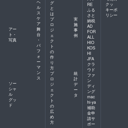
ヘ
グ
クッ
RE
ル
と
キーポ
ふる
ス
は
リシー
さと
ケ
プ
実
納税
ア
ロ
施
AD
アー
舞
ジ
事
FOR
ト・
台
ェ
例
ALL
写真
・
ク
HIO
パ
ト
KOS
フ
の
HI
ォ
作
JFA
ー
り
クラ
マ
方
ウド
ン
プ
統
ファ
ス
ロ
計
ン
ソー
ジ
デ
ディ
シャ
ェ
ー
ング
ル
ク
タ
mac
グッ
ト
hi-ya
ド
の
補助
広
金申
め
請サ
方
ポー