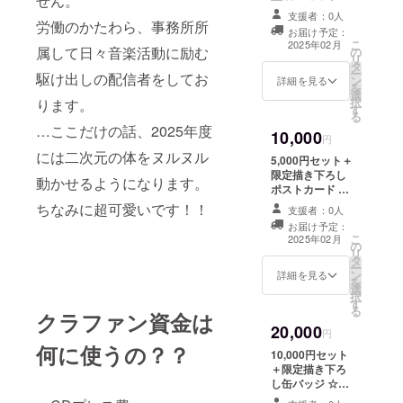
せん。
容☆ お名前呼び
支援者：0人
ありがとうボイ
労働のかたわら、事務所所
お届け予定：
ス：mp3 収録
こ
2025年02月
属して日々音楽活動に励む
の
時間２〜３分程
リ
タ
度 限定描き下ろ
ー
駆け出しの配信者をしてお
ン
しアイコン：
詳細を見る
を
選
png 限定描き下
択
ります。
す
ろし壁紙：png
る
メールにファイ
…ここだけの話、2025年度
10,000
ルを添付しま
円
す。 ※備考欄に
には二次元の体をヌルヌル
5,000円セット＋
呼んでほしいお
限定描き下ろし
動かせるようになります。
名前をご記載く
ポストカード ☆
ださい。
セット内容☆ お
ちなみに超可愛いです！！
支援者：0人
名前呼びありが
お届け予定：
とうボイス：
こ
2025年02月
の
mp3 収録時間
リ
タ
２〜３分程度 限
ー
ン
定描き下ろしア
詳細を見る
を
選
イコン：png 限
択
す
定描き下ろし壁
る
クラファン資金は
紙：png 限定描
20,000
き下ろしポスト
円
カード：郵送
何に使うの？？
10,000円セット
mp3形式、png
＋限定描き下ろ
形式のものは
し缶バッジ ☆
メールにファイ
セット内容☆ お