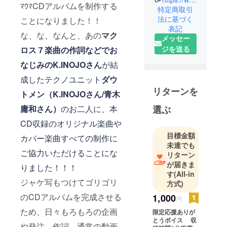
ﾏｳﾏCDアルバムを制作する
特定商取引
法に基づく
ことになりました！！
表記
な、な、なんと、あの
マク
メッセー
ジを送る
ロス７楽曲の作詞などでお
なじみのK.INOJOさん
が結
成したテクノユニット
ダウ
リターンを
トメン（K.INOJOさん/青木
選ぶ
庸和さん）
のお二人に、本
CD収録のオリジナル楽曲や
目標金額
カバー楽曲すべての制作に
未達でも
ご協力いただけることにな
リターン
が届きま
りました！！！
す
(All-in
ジャケ写もつけてゴリゴリ
方式)
のCDアルバムを完成させる
1,000
円
ため、日々もろもろの企画
限定応援ありが
とうボイス 収
や発注、作詞、通常の動画