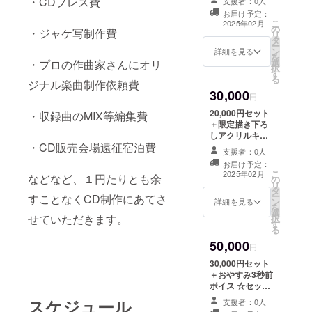
・CDプレス費
ルを添付しま
支援者：0人
名前呼びありが
す。 ※備考欄に
お届け予定：
とうボイス：
こ
呼んでほしいお
2025年02月
の
mp3 収録時間
・ジャケ写制作費
リ
名前をご記載く
タ
２〜３分程度 限
ー
ださい。
ン
定描き下ろしア
詳細を見る
を
選
イコン：png 限
・プロの作曲家さんにオリ
択
す
定描き下ろし壁
る
ジナル楽曲制作依頼費
紙：png 限定描
30,000
き下ろしポスト
円
カード：郵送 限
20,000円セット
・収録曲のMIX等編集費
定描き下ろし缶
＋限定描き下ろ
バッジ：郵送
しアクリルキー
直径56〜57mm
・CD販売会場遠征宿泊費
ホルダー ☆セッ
mp3形式、png
支援者：0人
ト内容☆ お名前
形式のものは
お届け予定：
呼びありがとう
こ
メールにファイ
2025年02月
などなど、１円たりとも余
の
ボイス：mp3
リ
ルを添付しま
タ
収録時間２〜３
ー
す。 ※備考欄に
すことなくCD制作にあてさ
ン
分程度 限定描き
詳細を見る
を
呼んでほしいお
選
下ろしアイコ
せていただきます。
択
名前をご記載く
す
ン：png 限定描
る
ださい。
き下ろし壁紙：
50,000
png 限定描き下
円
ろしポストカー
30,000円セット
ド：郵送 限定描
＋おやすみ3秒前
き下ろし缶バッ
ボイス ☆セット
ジ：郵送 直径
内容☆ お名前呼
スケジュール
56〜57mm 限定
支援者：0人
びありがとうボ