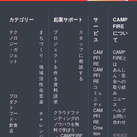
カテゴリー
起案サポート
サ
CAMP
ー
FIRE
テク
ま
プ
ス
ビ
につい
ノロ
ち
ロ
タ
ス
て
ジー
づ
ジ
ッ
・ガ
く
ェ
フ
CAM
CAMP
ジェ
り
ク
に
PFI
FIREと
ット
・
ト
相
RE
は
地
を
談
CAM
あんし
域
作
す
PFI
ん・安
活
る
る
RE
全への
性
資
コ
取り組
化
料
ミュ
み
プロ
音
請
ニ
ニュー
ダク
楽
求
ティ
ス
ト
CAM
ヘルプ
クラウドファ
フー
チ
PFI
お問い
ンディングの
ド・
ャ
RE
合わせ
ノウハウを無
飲食
レ
Crea
料で学ぼう
店
ン
tion
各種規定
CAMPFIRE
ジ