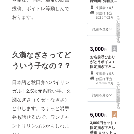
録時間1分程度
mp3形式で提
投稿、ボイトレ等勤しんで
支援者：0人
供、メールに
お届け予定：
ファイルを添付
おります。
こ
2025年02月
の
しお送りしま
リ
タ
す。
ー
ン
詳細を見る
を
選
択
す
る
3,000
円
久瀬なぎさってど
お名前呼びあり
がとうボイス＋
ういう子なの？？
限定描き下ろし
アイコン ☆セッ
支援者：0人
ト内容☆ お名前
お届け予定：
呼びありがとう
日本語と秋田弁のバイリン
こ
2025年02月
の
ボイス：mp3
リ
タ
ガル！2.5次元系歌い手、久
収録時間２〜３
ー
ン
分程度 限定描き
詳細を見る
を
瀬なぎさ（くぜ・なぎさ）
選
下ろしアイコ
択
す
ン：png メール
る
と申します。ちょっと岩手
にファイルを添
5,000
付します。 ※備
円
弁も話せるので、ワンチャ
考欄に呼んでほ
3,000円セット＋
しいお名前をご
ントリリンガルかもしれま
限定描き下ろし
記載ください。
壁紙 ☆セット内