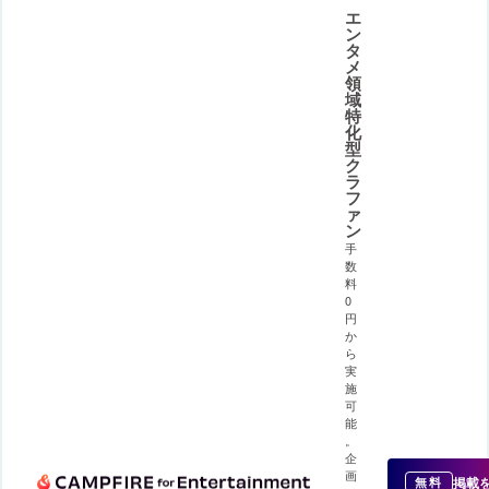
エ
ン
タ
メ
領
域
特
化
型
ク
ラ
フ
ァ
ン
手
数
料
0
円
か
ら
実
施
可
能
。
企
画
掲載
無料