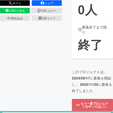
0
人
ポスト
シェア
まちづくり・地域活性化
LINEで送る
URLコピー
埋め込み
QRコード
CAMPFIRE for Social Good
CAMPFIRE Creation
募集終了まで残
り
CAMPFIREふるさと納税
machi-ya
コミュニティ
終了
このプロジェクトは、
2024/09/17
に募集を開始
し、
2024/11/30
に募集を
終了しました
もう一度プロジェク
トをやってほしい