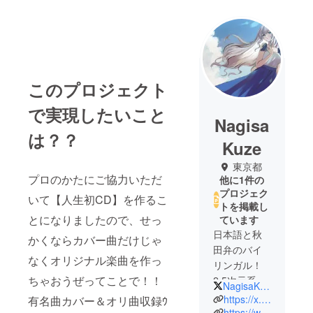
このプロジェクト
で実現したいこと
Nagisa
は？？
Kuze
東京都
プロのかたにご協力いただ
他に1件の
プロジェク
いて【人生初CD】を作るこ
トを掲載し
とになりましたので、せっ
ています
日本語と秋
かくならカバー曲だけじゃ
田弁のバイ
なくオリジナル楽曲を作っ
リンガル！
ちゃおうぜってことで！！
2.5次元系歌
NagisaKuze
い手で
https://x.com/NagisaKuze
有名曲カバー＆オリ曲収録ｳ
す！！
https://www.youtube.com/@NagisaKuze