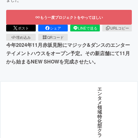
もう一度プロジェクトをやってほしい
ポスト
シェア
LINEで送る
URLコピー
埋め込み
QRコード
今年2024年11月赤坂見附にマジック&ダンスのエンター
テイメントハウスをオープン予定。その新店舗にて11月
から始まるNEW SHOWを完成させたい。
エ
ン
タ
メ
領
域
特
化
型
ク
ラ