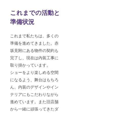
ナーの
のお名
掲載は
前
これまでの活動と
不可 ・
（ニッ
掲載サ
クネー
準備状況
イズ：
ム）を
小
掲載し
（180m
ます。
m×45m
・掲載
これまで私たちは、多くの
m） ・
期間：
支援
2024年
準備を進めてきました。赤
時、必
11月1
ず備考
日〜
坂見附にある物件の契約も
欄に希
2025年
望され
5月31日
完了し、現在は内装工事に
るお名
までの
前をご
6ヶ月間
取り掛かっています。
記入く
・掲載
ショーをより楽しめる空間
ださ
方法：
い。 ・
文字の
になるよう、舞台はもちろ
プレ
み、ロ
オープ
ゴ／バ
ん、内装のデザインやイン
ンから
ナーの
3ヶ月以
掲載は
テリアにもこだわりながら
に1回限
不可 ・
り御招
掲載サ
進めています。また旧店舗
待(1組2
イズ：
から一緒に頑張ってきたダ
名様ま
小
で)
（180m