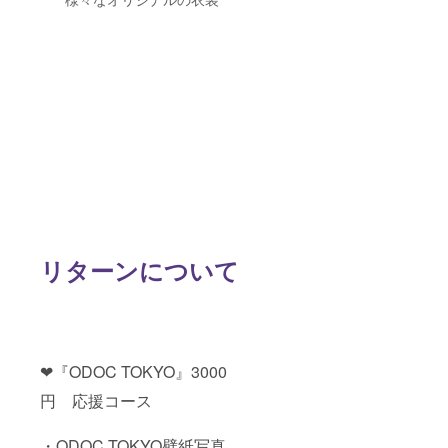
たら動
画もお
送りい
たしま
す。
リターンについて
❤︎『ODOC TOKYO』3000
円 応援コース
・ODOC TOKYO壁紙写真