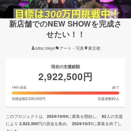
新店舗でのNEW SHOWを完成さ
せたい！！
odoc tokyo
アート・写真
東京都
現在の支援総額
2,922,500
円
終了
146
%達成
目標金額
2,000,000
円
支援者数
82
人
このプロジェクトは、
2024/10/04
に募集を開始し、
82
人の支援
により
2,922,500
円の資金を集め、
2024/10/31
に募集を終了し
ました