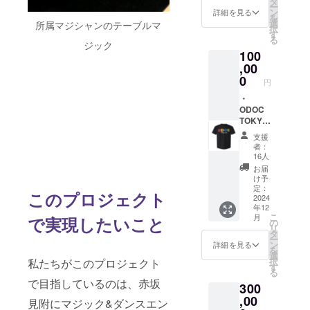
タ
ー
メン
方法:
ン
詳細を見る
を
バーか
メール
選
所属マジシャンのテーブルマ
択
らのお
にて
す
る
礼動画
ジック
URLを
100
収録時
記載い
間:2分
,00
たしま
間 提供
す。 ・
0
円
方法:
ODOC
メール
・
TOKYO
にて
ODOC
Tシャツ
URLを
TOKYO
(BLAC
記載い
壁紙写
K)
支援
たしま
真 メー
【グッ
者：
す。 ・
ルにて
ズ（衣
16人
限定
画像を
類）】
お届
ショー
お送り
ODOC
け予
動画 収
いたし
TOKYO
定：
このプロジェクト
録時
ます。
2024
のロゴ
年12
間:3分
・
をデザ
こ
月
で実現したいこと
間 提供
ODOC
インし
の
リ
方法:
TOKYO
たTシャ
タ
ー
メール
メン
ツを提
ン
詳細を見る
を
にて
バーか
供しま
選
択
私たちがこのプロジェクト
URLを
らのお
す。 ・
す
る
記載い
礼動画
サイズ
で目指しているのは、赤坂
300
たしま
収録時
展開：
す。 ・
間:2分
,00
S, M, L
見附にマジック&ダンスエン
ODOC
間 提供
・カ