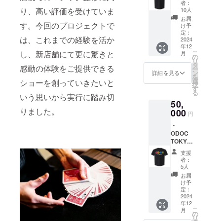
者：
ルにて
り、高い評価を受けていま
10人
画像を
お届
お送り
す。今回のプロジェクトで
け予
いたし
定：
は、これまでの経験を活か
ます。
2024
年12
・
し、新店舗にて更に驚きと
こ
月
ODOC
の
リ
TOKYO
タ
感動の体験をご提供できる
ー
メン
ン
詳細を見る
を
バーか
選
ショーを創っていきたいと
択
らのお
す
る
礼動画
いう思いから実行に踏み切
50,
収録時
りました。
間:2分
000
円
間 提供
・
方法:
ODOC
メール
TOKYO
にて
壁紙写
URLを
支援
真 メー
記載い
者：
ルにて
たしま
5人
画像を
す。 ・
お届
お送り
限定
け予
いたし
ショー
定：
ます。
2024
動画 収
年12
・
録時
こ
月
ODOC
間:3分
の
リ
TOKYO
間 提供