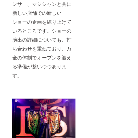
ンサー、マジシャンと共に
(ショー
m×45m
チャー
m） ・
新しい店舗での新しい
ジ、
支援
テーブ
時、必
ショーの企画を練り上げて
ル
ず備考
チャー
欄に希
いるところです。ショーの
ジご優
望され
待券の
るお名
演出の詳細についても、打
提供。
前をご
ち合わせを重ねており、万
ドリン
記入く
ク等は
ださ
全の体制でオープンを迎え
別途料
い。 ・
金とな
プレ
る準備が整いつつありま
りま
オープ
す。)
ンから
す。
3ヶ月以
に1回限
り御招
待(1組2
名様ま
で)
(ショー
チャー
ジ、
テーブ
ル
チャー
ジご優