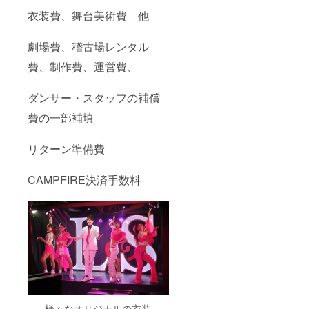
振付さ
衣装費、舞台美術費 他
せてい
ただき
ます。
劇場費、稽古場レンタル
提供方
法:グラ
費、制作費、運営費、
ンド
オープ
ダンサー・スタッフの補償
ンから
半年以
費の一部補填
内に
ODOC
TOKYO
リターン準備費
イベン
ト等の
ショー
CAMPFIRE決済手数料
にて披
露しま
す。事
前に
メール
にてお
知らせ
いたし
ます。
尚、希
望があ
様々なオリジナルの衣装
りまし