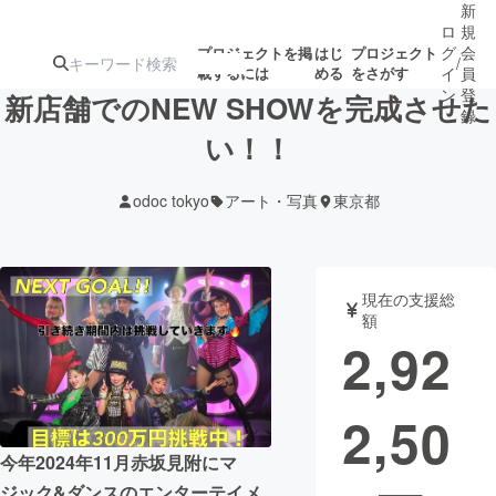
新
ロ
規
グ
会
プロジェクトを掲
はじ
プロジェクト
/
載するには
める
をさがす
イ
員
ン
登
新店舗でのNEW SHOWを完成させた
録
い！！
人気のプロ
注目のリ
注目の新着プロ
募集終了が近いプ
もうすぐ公開
odoc tokyo
アート・写真
東京都
ジェクト
ターン
ジェクト
ロジェクト
されます
アート・写真
音楽
現在の支援総
額
2,92
テクノロジー・ガジェット
ゲーム・サ
2,50
映像・映画
書籍・雑誌
今年2024年11月赤坂見附にマ
ビジネス・起業
チャレンジ
ジック&ダンスのエンターテイメ