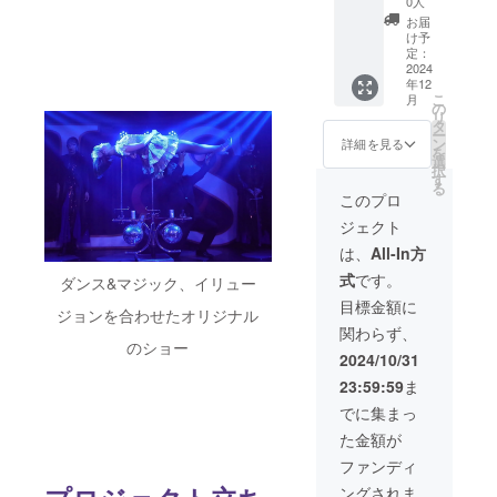
0人
ウェッ
たTシャ
限定
画像を
お届
ト
ツを提
ショー
お送り
け予
ODOC
供しま
動画 収
いたし
定：
TOKYO
す。 ・
録時
ます。
2024
年12
のロゴ
サイズ
間:3分
・
こ
月
をデザ
展開：
間 提供
ODOC
の
リ
インし
S, M, L
方法:
TOKYO
タ
ー
たス
・カ
メール
メン
ン
詳細を見る
を
ウェッ
ラー展
にて
バーか
選
択
トを提
開：
URLを
らのお
す
る
供しま
ベース
記載い
礼動画
このプロ
す。 ・
黒 ※デ
たしま
収録時
ジェクト
サイズ
ザイン
す。 ・
間:2分
展開:,M,
は異な
ODOC
間 提供
は、
All-In方
L,XL ・
る場合
TOKYO
方法:
式
です。
カラー
がござ
Tシャツ
メール
ダンス&マジック、イリュー
展開：
いま
ODOC
にて
目標金額に
ジョンを合わせたオリジナル
ベース
す。 ・
TOKYO
URLを
関わらず、
黒 ※デ
ODOC
のロゴ
記載い
のショー
ザイン
TOKYO
をデザ
たしま
2024/10/31
は異な
ス
インし
す。 ・
23:59:59
ま
る場合
ウェッ
たTシャ
限定
がござ
ト
ツを提
ショー
でに集まっ
いま
ODOC
供しま
動画 収
た金額が
す。
TOKYO
す。 ・
録時
のロゴ
サイズ
間:3分
ファンディ
をデザ
展開：
間 提供
ングされま
インし
S, M, L
方法: