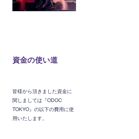
待券の
提供。
ドリン
ク等は
別途料
金とな
りま
す。) ・
お客様
のご希
望の楽
資金の使い道
曲で1曲
振付を
制作し
ショー
にてお
届けい
たしま
皆様から頂きました資金に
す。 備
考欄に
関しましては『ODOC
お好き
TOKYO』の以下の費用に使
な曲を
数曲を
用いたします。
ご記入
くださ
い。そ
の中か
ら一曲