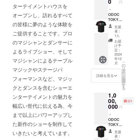
0
円
TOKYO
方法:
ラー展
ターテイメントハウスを
Tシャツ
メール
・
開：
オープンし、訪れるすべて
ODOC
にて
ODOC
ベース
TOKYO
URLを
TOKYO
黒 ※デ
の皆様に夢のような体験を
のロゴ
記載い
壁紙写
ザイン
支援
をデザ
たしま
真 メー
は異な
者：
ご提供することです。プロ
インし
す。 ・
ルにて
る場合
1人
たTシャ
限定
画像を
がござ
お届
のマジシャンとダンサーに
ツを提
ショー
お送り
いま
け予
供しま
動画 収
いたし
す。
定：
よるライブショー、そして
す。 ・
録時
ます。
2024
年12
サイズ
間:3分
・
マジシャンによるテーブル
こ
月
展開：
間 提供
ODOC
の
リ
マジックやステージパ
S, M, L
方法:
TOKYO
タ
ー
・カ
メール
メン
ン
詳細を見る
フォーマンスなど、マジッ
を
ラー展
にて
バーか
選
択
開：
URLを
らのお
す
クとダンスを含むショーエ
る
ベース
記載い
礼動画
1,0
黒 ※デ
たしま
収録時
ンターテイメントの魅力を
ザイン
す。 ・
間:2分
00,
残り1
は異な
ODOC
間 提供
幅広い世代に伝える為、今
000
円
る場合
TOKYO
方法:
まで以上にパワーアップし
がござ
Tシャツ
メール
・
いま
ODOC
にて
ODOC
た新作のショーを制作して
す。 ・
TOKYO
URLを
TOKYO
ODOC
のロゴ
記載い
壁紙写
支援
いきたいと考えています。
TOKYO
をデザ
たしま
真 メー
者：
ス
インし
す。 ・
ルにて