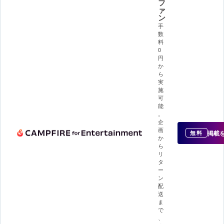
フ
ァ
ン
手
数
料
0
円
か
ら
実
施
可
能
。
企
画
掲載
無料
か
ら
リ
タ
ー
ン
配
送
ま
で
、