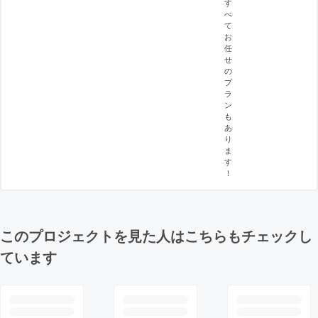
す
べ
て
お
任
せ
の
プ
ラ
ン
も
あ
り
ま
す
！
このプロジェクトを見た人はこちらもチェックし
ています