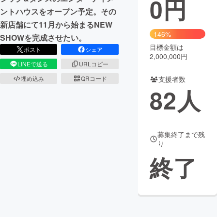
0
円
ントハウスをオープン予定。その
まちづくり・地域活性化
新店舗にて11月から始まるNEW
146%
SHOWを完成させたい。
目標金額は
CAMPFIRE for Social Good
CAMPFIRE Creation
ポスト
シェア
2,000,000円
CAMPFIREふるさと納税
machi-ya
コミュニティ
LINEで送る
URLコピー
支援者数
埋め込み
QRコード
82
人
募集終了まで残
り
終了