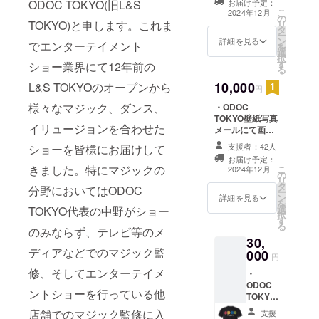
ODOC TOKYO(旧L&S
お届け予定：
TOKYOメンバー
る。その活
こ
2024年12月
の
からのお礼動画
TOKYO)と申します。これま
リ
動は店舗内
タ
収録時間:2分間
ー
ン
にとどまら
提供方法:メール
詳細を見る
でエンターテイメント
を
選
にてURLを記載
ず、有名ホ
択
す
いたします。
ショー業界にて12年前の
る
テルディ
10,000
L&S TOKYOのオープンから
ナー
円
ショー、企
様々なマジック、ダンス、
・ODOC
TOKYO壁紙写真
業様パー
イリュージョンを合わせた
メールにて画像
ティー、テ
をお送りいたし
支援者：42人
ショーを皆様にお届けして
レビへの出
ます。 ・ODOC
お届け予定：
TOKYOメンバー
演、また、
きました。特にマジックの
こ
2024年12月
の
からのお礼動画
リ
映画・ドラ
タ
収録時間:2分間
分野においてはODOC
ー
ン
マ・舞台等
提供方法:メール
詳細を見る
を
選
TOKYO代表の中野がショー
にてURLを記載
のマジック
択
す
いたします。 ・
る
監修も数多
のみならず、テレビ等のメ
限定ショー動画
30,
収録時間:3分間
ディアなどでのマジック監
000
提供方法:メール
円
にてURLを記載
修、そしてエンターテイメ
・
いたします。
ODOC
ントショーを行っている他
TOKYO
壁紙写
店舗でのマジック監修に入
支援
真 メー