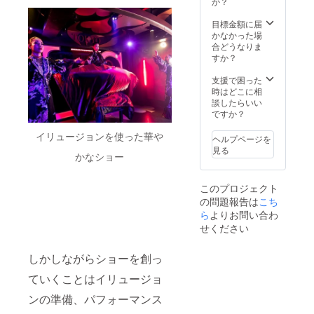
か？
入った
L,XL ・
る場合
ネーム
カラー
がござ
目標金額に届
プレー
展開：
いま
かなかった場
トを新
ベース
す。 ・
合どうなりま
作
黒 ※デ
ODOC
すか？
ショー
ザイン
TOKYO
期間中
は異な
ス
支援で困った
に飾り
る場合
ウェッ
時はどこに相
ます。)
がござ
ト
談したらいい
ODOC
いま
ODOC
ですか？
TOKYO
す。 ・
TOKYO
の入り
新作
のロゴ
イリュージョンを使った華や
ヘルプページを
口に支
ショー
をデザ
見る
援者様
協賛
インし
かなショー
のお名
ネーム
たス
前
プレー
ウェッ
このプロジェクト
（ニッ
ト掲示
トを提
の問題報告は
クネー
(店内に
供しま
こち
ム）を
お客様
す。 ・
ら
よりお問い合わ
掲載し
の名前
サイズ
せください
ます。
(希望)が
展開:M,
・掲載
入った
L,XL ・
期間：
ネーム
カラー
しかしながらショーを創っ
2024年
プレー
展開：
ていくことはイリュージョ
11月1
トを新
ベース
日〜
作
黒 ※デ
ンの準備、パフォーマンス
2025年
ショー
ザイン
5月31日
期間中
は異な