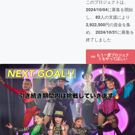
このプロジェクトは、
2024/10/04
に募集を開始
し、
82
人の支援により
2,922,500
円の資金を集
め、
2024/10/31
に募集を
終了しました
もう一度プロジェク
トをやってほしい