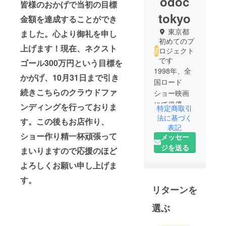
odoc
皆様のおかげで当初の目標
tokyo
金額を達成することができ
東京都
ました。心より御礼を申し
初めてのプ
上げます！現在、
ネクスト
ロジェクト
です
ゴール300万円という目標を
1998年、全
かがげ、10月31日まで引き
国ロード
続きこちらのクラウドファ
ショー映画
にて俳優デ
ンディングを行っておりま
特定商取引
ビューを
法に基づく
す。この後もお店作り、
し、その後
表記
ショー作り精一杯頑張って
メッセー
テレビドラ
ジを送る
マ、CMなど
まいりますので応援のほど
で芸能活動
よろしくお願い申し上げま
をする傍
す。
ら、西麻布
リターンを
のショー
バーに12年
選ぶ
勤務。芸能