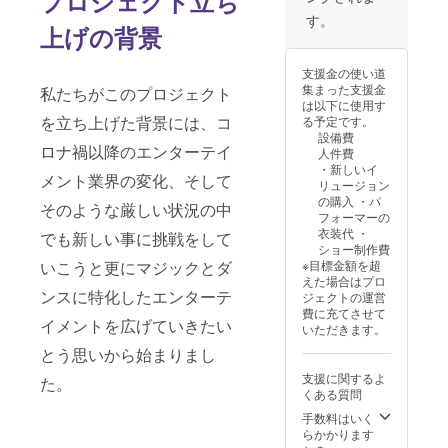
プロジェクト立ち
たス
・カ
メール
す。
上げの背景
ウェッ
ラー展
にて
トを提
開：
URLを
供しま
ベース
記載い
支援金の使い道
す。 ・
黒 ※デ
たしま
集まった支援金
私たちがこのプロジェクト
サイズ
ザイン
す。 ・
は以下に使用す
展開:M,
は異な
ODOC
を立ち上げた背景には、コ
る予定です。
L,XL ・
る場合
TOKYO
設備費
カラー
がござ
Tシャツ
ロナ禍以降のエンターテイ
人件費
展開：
いま
ODOC
・新しいイ
ベース
す。 ・
TOKYO
メント業界の変化、そして
リュージョン
黒 ※デ
ODOC
のロゴ
の購入 ・パ
ザイン
TOKYO
をデザ
そのような厳しい状況の中
フォーマーの
は異な
ス
インし
衣装代 ・
でも新しい事に挑戦をして
る場合
ウェッ
たTシャ
ショー制作費
がござ
ト
ツを提
※目標金額を超
いこうと更にマジックとダ
いま
ODOC
供しま
えた場合はプロ
す。 ・
TOKYO
す。 ・
ンスに特化したエンターテ
ジェクトの運営
新作
のロゴ
サイズ
費に充てさせて
ショー
をデザ
展開：
イメントを広げていきたい
いただきます。
協賛
インし
S, M, L
ネーム
たス
・カ
とう思いから始まりまし
プレー
ウェッ
ラー展
支援に関するよ
た。
ト掲示
トを提
開：
くある質問
(店内に
供しま
ベース
お客様
す。 ・
黒 ※デ
手数料はいく
の名前
サイズ
ザイン
らかかります
(希望)が
展開:M,
は異な