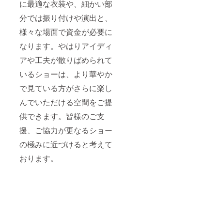
に最適な衣装や、細かい部
までの
に飾り
る場合
6ヶ月間
ます。)
がござ
分では振り付けや演出と、
・掲載
ODOC
いま
方法：
TOKYO
す。 ・
様々な場面で資金が必要に
文字の
の入り
新作
なります。やはりアイディ
み、ロ
口に支
ショー
ゴ／バ
援者様
協賛
アや工夫が散りばめられて
ナーの
のお名
ネーム
掲載は
前
プレー
いるショーは、より華やか
不可 ・
（ニッ
ト掲示
掲載サ
クネー
(店内に
で見ている方がさらに楽し
イズ：
ム）を
お客様
小
掲載し
の名前
んでいただける空間をご提
（180m
ます。
(希望)が
供できます。皆様のご支
m×45m
・掲載
入った
m） ・
期間：
ネーム
援、ご協力が更なるショー
支援
2024年
プレー
時、必
11月1
トを新
の極みに近づけると考えて
ず備考
日〜
作
欄に希
2025年
ショー
おります。
望され
5月31日
期間中
るお名
までの
に飾り
前をご
6ヶ月間
ます。)
記入く
・掲載
ODOC
ださ
方法：
TOKYO
い。
文字の
の入り
み、ロ
口に支
ゴ／バ
援者様