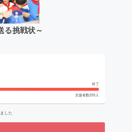
送る挑戦状～
終了
支援者数
255
人
ました