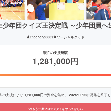
生少年団クイズ王決定戦 ～少年団員へ
chochong0801
ソーシャルグッド
現在の支援総額
1,281,000
円
人の支援により
1,281,000
円の資金を集め、
2024/11/08
に募集を終了し
もう一度プロジェクトをやってほしい