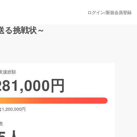
ログイン
/
新規会員登録
送る挑戦状～
うすぐ公開されます
支援総額
プロダクト
281,000
円
ファッション
スポーツ
,200,000円
数
ア
ソーシャルグッド
5
人