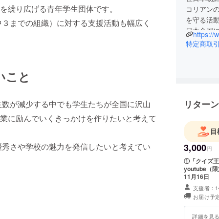
動を繰り広げる青年学生団体です。
コリアン
を守る活
中３までの組織）に対する支援活動も幅広く
日本全国
https:/
を持って
特定商取
す。
いこと
リターン
生数が減少する中でも学生たちが全国に沢山
業に励んでいくきっかけを作りたいと考えて
目
優秀さや学校の魅力を発信したいと考えてい
3,000
円
①「クイズ王
youtube
11月16日
支援者：1
お届け予定
詳細を見