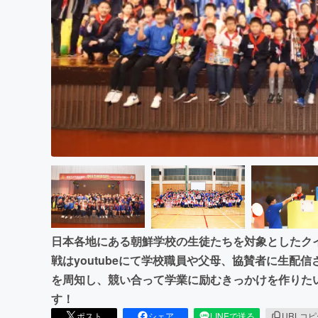
まちづくり・地域活性化
日本各地にある朝鮮学校の生徒たちを対象としたク
戦はyoutubeにて学校職員や父母、協賛者に生配
を周知し、競い合って学業に励むきっかけを作りた
す！
ポスト
シェア
LINEで送る
URLコ