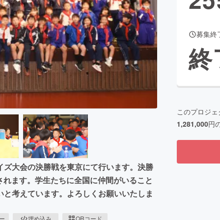
募集終
CAMPFIRE for Social Good
CAMPFIRE Creation
終
CAMPFIREふるさと納税
machi-ya
コミュニティ
このプロジェ
1,281,000
円
イズ大会の決勝戦を東京にて行います。決勝
信されます。学生たちに全国に仲間がいること
いと考えています。よろしくお願いいたしま
ピー
埋め込み
QRコード