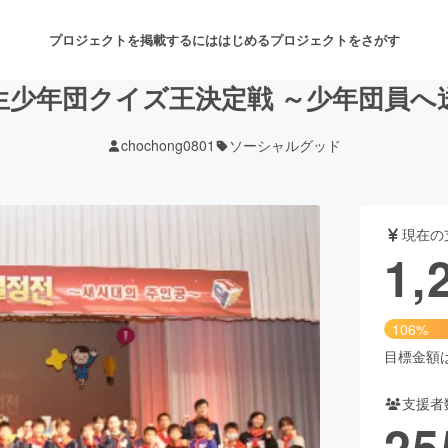
プロジェクトを掲載するには
はじめる
プロジェクトをさがす
生少年団クイズ王決定戦 ～少年団員へ
chochong0801
ソーシャルグッド
注目のリターン
注目の新着プロジェクト
募集終了が近いプロジェクト
も
現在の
音楽
舞台・パフォーマンス
1,
ゲーム・サービス開発
フード・飲食店
106%
書籍・雑誌出版
アニメ・漫画
目標金額は1
支援者
チャレンジ
ビューティー・ヘルスケ
25