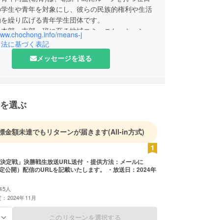
の学生や青年を対象にし、彼らの民族的権利や生活
動を繰り広げる青年学生団体です。
に本部・支部・班に至る地域コミュニケーション網
/www.chochong.info/means-j
おり、たくさんの在日朝鮮人青年が加盟していま
引法に基づく表記
メッセージを送る
を選ぶ
標金額未達でもリターンが届きます
(All-in方式)
決定戦」決勝戦生放送URL送付 ・提供方法：メールに
（限定公開）配信のURLを記載いたします。 ・放送日：2024年
45人
：2024年11月
このリターンを選択する
る