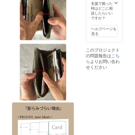
いま
がござ
支援で困った
す。 ※
いま
時はどこに相
世界情
す。こ
談したらいい
勢及び
の影響
ですか？
ウィル
で、リ
ス等の
ターン
ヘルプページを
影響な
のお届
見る
どを含
けが遅
む様々
れる場
な要因
合があ
このプロジェクト
で材料
りま
の問題報告は
仕入れ
こち
す。予
や製造
めご了
ら
よりお問い合わ
におい
承下さ
せください
て通常
い。
よりお
時間を
要する
可能性
がござ
いま
す。こ
の影響
で、リ
ターン
のお届
けが遅
れる場