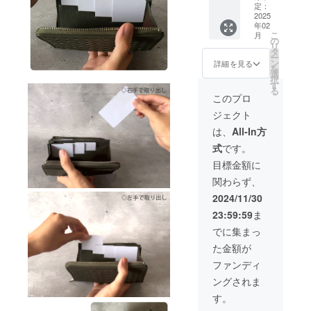
ラッ
先着20
定：
※多くの
勢及び
す。こ
ク」1個
2025
名様の
ご支援
ウィル
の影響
年02
【お届
み、
により
ス等の
で、リ
こ
月
け予
25,800
の
量産効
影響な
ターン
リ
定：
円で予
タ
率が向
どを含
のお届
ー
2025年
約購入
ン
上した
詳細を見る
む様々
けが遅
を
2月末頃
いただ
選
場合、
な要因
れる場
択
発送】
けま
す
一般販
で材料
合があ
る
※消費
す。 ※
売価格
このプロ
仕入れ
りま
税・送
デザイ
が販売
や製造
す。予
ジェクト
料込み
ン・仕
予定価
におい
めご了
※一般販
様等、
格より
は、
All-In方
て通常
承下さ
売予定
一部変
下がる
よりお
い。
式
です。
価格
更にな
可能性
時間を
34,100
る場合
がござ
目標金額に
要する
円(税
がござ
いま
可能性
関わらず、
込・送
いま
す。 ※
がござ
料込)の
す。あ
世界情
2024/11/30
いま
製品を
らかじ
勢及び
す。こ
23:59:59
ま
先着20
めご了
ウィル
の影響
名様の
承くだ
ス等の
でに集まっ
で、リ
み、
さい。
影響な
ターン
た金額が
25,800
※多くの
どを含
のお届
円で予
ご支援
む様々
ファンディ
けが遅
約購入
により
な要因
れる場
ングされま
いただ
量産効
で材料
合があ
けま
率が向
仕入れ
す。
りま
す。 ※
上した
や製造
す。予