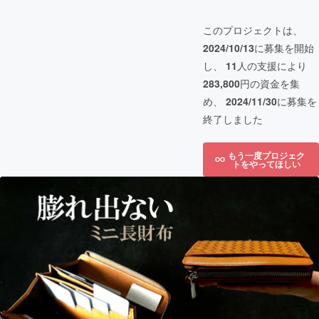
このプロジェクトは、
2024/10/13
に募集を開始
し、
11
人の支援により
283,800
円の資金を集
め、
2024/11/30
に募集を
終了しました
もう一度プロジェク
トをやってほしい