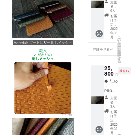
円(税
支援
Mesh』
込・送
『...to®』を
者：
料込)の
0人
立ち上げま
「Macc
製品を
お届
した。1人で
ha
先着20
け予
Green
名様の
定：
も多くの方
・マッ
2025
み、
に私たちの
年02
チャグ
25,800
こ
月
リー
作品をお届
円で予
の
リ
ン」1個
約購入
タ
けしたいと
ー
【お届
いただ
ン
詳細を見る
を
の想いで、
け予
けま
選
択
定：
す。 ※
日々精進し
す
る
2025年
デザイ
ておりま
25,
2月末頃
ン・仕
残り17
す。応援を
発送】
800
様等、
円
※消費
一部変
どうぞよろ
◆『...to
税・送
更にな
しくお願い
・
料込み
る場合
PROUD
※一般販
いたしま
がござ
Y_mini
売予定
いま
支援
す。
Mesh』
価格
す。あ
者：
34,100
らかじ
3人
「Navy
円(税
めご了
お届
Blue・
込・送
承くだ
け予
ネイ
料込)の
定：
さい。
ビーブ
2025
製品を
※多くの
年02
ルー」1
先着20
ご支援
こ
月
個 【お
名様の