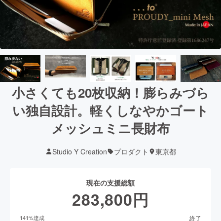
小さくても20枚収納！膨らみづら
い独自設計。軽くしなやかゴート
メッシュミニ長財布
Studio Y Creation
プロダクト
東京都
現在の支援総額
283,800
円
終了
141
%達成