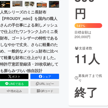
円
まちづくり・地域活性化
人気シリーズのミニ長財布
【PROUDY_mini】を国内の職人
CAMPFIRE for Social Good
CAMPFIRE Creation
さんの手仕事による刺しメッシュ
141%
CAMPFIREふるさと納税
machi-ya
コミュニティ
で仕上げたワンランク上のミニ長
目標金額は
200,000円
財布。ゴートレザーの特性である
しなやかで丈夫、さらに軽量のた
支援者数
め、一般的なメッシュ財布に比べ
11
人
て軽量な財布に仕上がりました。
特許庁意匠登録済・20枚収納して
も膨らみづらい独自設計
募集終了まで残
ポスト
シェア
り
LINEで送る
URLコピー
終了
埋め込み
QRコード