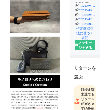
らサンプル
https://www.studio-y-creation.com/
製作、お客
https://instagram.com/studioycreation
様への発送
https://www.youtube.com/@studioycreation3684
https://lit.link/studioycreation
作業を心を
https://syc-tokyo.com/
込めて行っ
特定商取引
ておりま
法に基づく
す。 長年、
表記
革製品に携
メッセー
わり国内及
ジを送る
び海外での
経験値とス
キルを持
リターンを
ち、日本鞄
ハンドバッ
選ぶ
グ協会技術
認定【小物
目標金額
紳士1級】及
未達でも
び【小物婦
リターン
人1級】を取
が届きま
得した1人が
す
(All-in