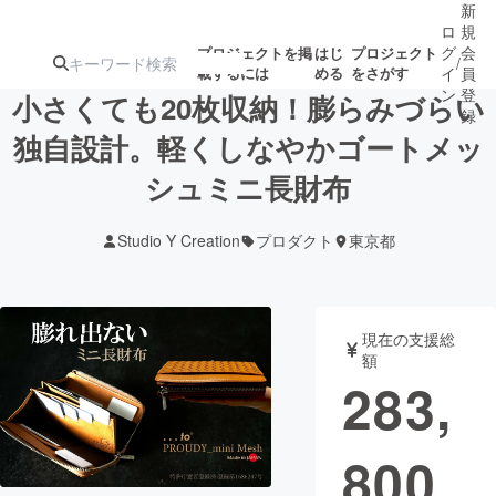
新
ロ
規
グ
会
プロジェクトを掲
はじ
プロジェクト
/
載するには
める
をさがす
イ
員
ン
登
小さくても20枚収納！膨らみづらい
録
独自設計。軽くしなやかゴートメッ
シュミニ長財布
人気のプロ
注目のリ
注目の新着プロ
募集終了が近いプ
もうすぐ公開
ジェクト
ターン
ジェクト
ロジェクト
されます
Studio Y Creation
プロダクト
東京都
アート・写真
音楽
現在の支援総
テクノロジー・ガジェット
ゲーム・サ
額
283,
映像・映画
書籍・雑誌
800
ビジネス・起業
チャレンジ