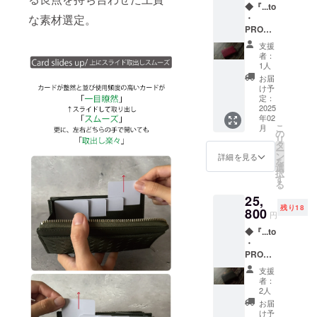
よりお
◆『...to
価格
一部変
売価格
時間を
な素材選定。
・
34,100
更にな
が販売
要する
PROUD
円(税
る場合
予定価
可能性
Y_mini
込・送
がござ
格より
がござ
支援
Mesh』
料込)の
いま
下がる
者：
いま
製品を
す。あ
1人
可能性
す。こ
「Dark
先着20
らかじ
がござ
お届
の影響
Cherry
名様の
めご了
け予
いま
で、リ
・ダー
み、
定：
承くだ
す。 ※
ターン
クチェ
2025
25,800
さい。
世界情
のお届
年02
リー」1
円で予
※多くの
勢及び
けが遅
こ
月
個 【お
約購入
の
ご支援
ウィル
れる場
リ
届け予
いただ
タ
により
ス等の
合があ
ー
定：
けま
ン
量産効
詳細を見る
影響な
りま
を
2025年
す。 ※
選
率が向
どを含
す。予
択
2月末頃
デザイ
す
上した
む様々
めご了
る
発送】
ン・仕
場合、
な要因
承下さ
25,
※消費
様等、
一般販
で材料
い。
残り18
税・送
800
一部変
売価格
仕入れ
円
料込み
更にな
が販売
や製造
◆『...to
※一般販
る場合
予定価
におい
・
売予定
がござ
格より
て通常
PROUD
価格
いま
下がる
よりお
Y_mini
34,100
す。あ
可能性
時間を
支援
Mesh』
円(税
らかじ
がござ
者：
要する
込・送
めご了
2人
いま
可能性
「Black
料込)の
承くだ
す。 ※
お届
がござ
・ブ
製品を
さい。
け予
世界情
いま