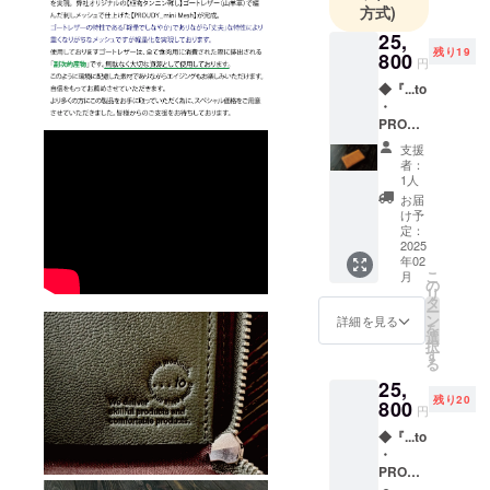
サンプル製
方式)
作を担当。
25,
革小物をは
残り19
800
円
じめ様々な
◆『...to
雑貨のデザ
・
PROUD
イナーを経
Y_mini
験したパー
支援
Mesh』
者：
トナーと
1人
「Cara
タッグを組
お届
mel・
け予
み、より使
キャラ
定：
いやすく、
メル」1
2025
年02
個 【お
より良い素
こ
月
届け予
の
材、更に仕
リ
定：
タ
ー
2025年
立ての良さ
ン
詳細を見る
を
2月末頃
選
にこだわっ
択
発送】
す
る
た製品を皆
※消費
25,
税・送
さまにお届
残り20
料込み
800
円
けしたい！
※一般販
◆『...to
この想いか
売予定
・
価格
らオリジナ
PROUD
34,100
ルブランド
Y_mini