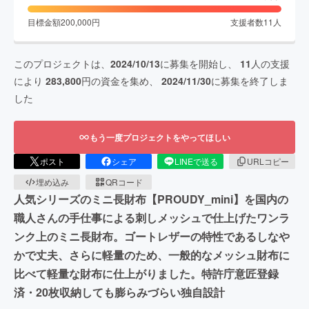
目標金額
200,000
円
支援者数
11
人
このプロジェクトは、
2024/10/13
に募集を開始し、
11
人の支援
により
283,800
円の資金を集め、
2024/11/30
に募集を終了しま
した
もう一度プロジェクトをやってほしい
ポスト
シェア
LINEで送る
URLコピー
埋め込み
QRコード
人気シリーズのミニ長財布【PROUDY_mini】を国内の
職人さんの手仕事による刺しメッシュで仕上げたワンラ
ンク上のミニ長財布。ゴートレザーの特性であるしなや
かで丈夫、さらに軽量のため、一般的なメッシュ財布に
比べて軽量な財布に仕上がりました。特許庁意匠登録
済・20枚収納しても膨らみづらい独自設計