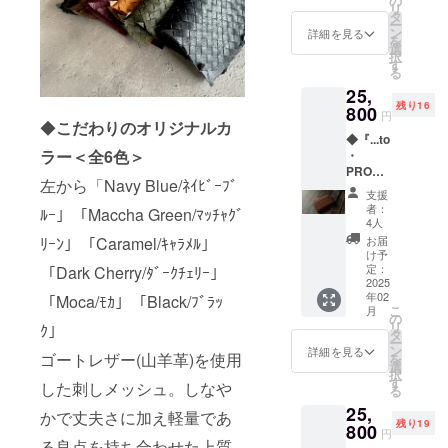
の
により
リ
届け予
み、
タ
量産効
ー
定：
25,800
ン
率が向
詳細を見る
を
2025年
円で予
選
上した
択
2月末頃
約購入
す
場合、
る
発送】
いただ
一般販
25,
※消費
けま
売価格
残り16
税・送
800
す。 ※
が販売
円
◆
こだわりのオリジナルカ
料込み
デザイ
予定価
◆『...to
※一般販
ン・仕
格より
ラー＜全6色＞
・
売予定
様等、
下がる
PROUD
価格
一部変
可能性
左から「Navy Blue/ﾈｲﾋﾞｰﾌﾞ
Y_mini
34,100
更にな
がござ
支援
Mesh』
円(税
る場合
いま
者：
ﾙｰ」「Maccha Green/ﾏｯﾁｬｸﾞ
込・送
がござ
4人
す。 ※
「Moca
料込)の
いま
ﾘｰﾝ」「Caramel/ｷｬﾗﾒﾙ」
世界情
お届
・モ
製品を
す。あ
け予
勢及び
カ」1個
先着20
定：
「Dark Cherry/ﾀﾞｰｸﾁｪﾘｰ」
らかじ
ウィル
【お届
2025
名様の
めご了
ス等の
年02
「Moca/ﾓｶ」「Black/ﾌﾞﾗｯ
け予
み、
承くだ
影響な
こ
月
定：
25,800
の
さい。
どを含
リ
ｸ」
2025年
円で予
タ
※多くの
む様々
ー
2月末頃
約購入
ン
ご支援
詳細を見る
な要因
ゴートレザー(山羊革)を使用
を
発送】
いただ
選
により
で材料
択
※消費
けま
す
量産効
仕入れ
した刺しメッシュ。しなや
る
税・送
す。 ※
率が向
や製造
25,
料込み
デザイ
かで丈夫さに加え軽量であ
上した
におい
残り19
※一般販
800
ン・仕
場合、
て通常
円
売予定
る良点を持ち合わせた上質
様等、
一般販