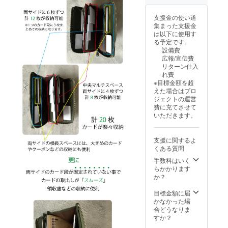
デザイ
場合、
におい
めご了
ン・仕
一般販
て通常
承下さ
支援金の使い道
様等、
売価格
よりお
い。
集まった支援金
一部変
が販売
時間を
は以下に使用す
更にな
予定価
要する
る予定です。
る場合
格より
可能性
設備費
がござ
下がる
がござ
広報/宣伝費
いま
可能性
いま
リターン仕入
す。あ
がござ
す。こ
れ費
らかじ
いま
の影響
※目標金額を超
めご了
す。 ※
で、リ
えた場合はプロ
承くだ
世界情
ターン
ジェクトの運営
さい。
勢及び
のお届
費に充てさせて
※多くの
ウィル
けが遅
いただきます。
ご支援
ス等の
れる場
により
影響な
合があ
量産効
どを含
りま
支援に関するよ
率が向
む様々
す。予
くある質問
上した
な要因
めご了
場合、
で材料
手数料はいく
承下さ
一般販
仕入れ
らかかります
い。
売価格
や製造
か？
が販売
におい
予定価
て通常
目標金額に届
格より
よりお
かなかった場
下がる
時間を
合どうなりま
可能性
要する
すか？
がござ
可能性