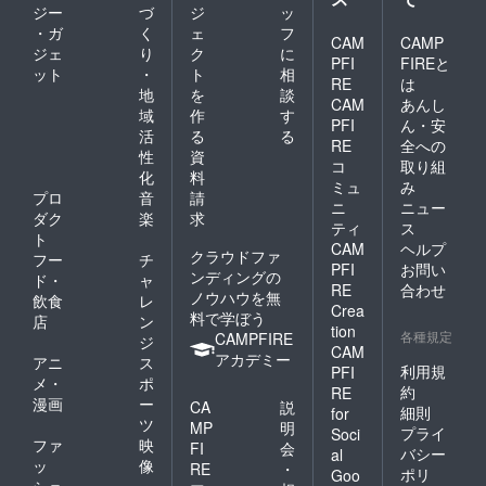
ジー
づ
ジ
ッ
・ガ
く
ェ
フ
CAM
CAMP
ジェ
り
ク
に
PFI
FIREと
ット
・
ト
相
RE
は
地
を
談
CAM
あんし
域
作
す
PFI
ん・安
活
る
る
RE
全への
性
資
コ
取り組
化
料
ミュ
み
プロ
音
請
ニ
ニュー
ダク
楽
求
ティ
ス
ト
CAM
ヘルプ
クラウドファ
フー
チ
PFI
お問い
ンディングの
ド・
ャ
RE
合わせ
ノウハウを無
飲食
レ
Crea
料で学ぼう
店
ン
tion
各種規定
CAMPFIRE
ジ
CAM
アカデミー
アニ
ス
利用規
PFI
メ・
ポ
約
RE
漫画
ー
CA
説
細則
for
ツ
MP
明
プライ
Soci
ファ
映
FI
会
バシー
al
ッ
像
RE
・
ポリ
Goo