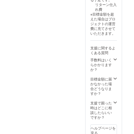
ル 11.日
給状
とがで
リターン仕入
本語説
況、製
きた場
れ費
明書 12.
造工程
合、一
※目標金額を超
収納袋
上の都
般販売
えた場合はプロ
【一般
合等に
価格が
ジェクトの運営
販売予
より出
予定価
費に充てさせて
定価
荷時期
格を下
いただきます。
格】
が遅れ
回る可
8980円
る場合
能性が
【割引
があり
ござい
支援に関するよ
率】
ます。
ます。
くある質問
30％OF
※想定を
F 【配
上回る
手数料はいく
送費
皆様か
らかかります
用】 送
らご支
か？
料込み
援を頂
※ご注文
き、量
目標金額に届
状況、
産体制
かなかった場
使用部
を更に
合どうなりま
材の供
充実さ
すか？
給状
せるこ
況、製
とがで
支援で困った
造工程
きた場
時はどこに相
上の都
合、一
談したらいい
合等に
般販売
ですか？
より出
価格が
荷時期
予定価
ヘルプページを
が遅れ
格を下
見る