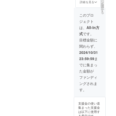
本体 2.
8.フロ
ン
送費
詳細を見る
上回る
を
布団＆
ントカ
選
用】 送
皆様か
択
ソフ
バー 9.
す
料込み
らご支
る
アーノ
フィル
※ご注文
このプロ
援を頂
ズル 3.
ター
状況、
き、量
ジェクト
隙間ノ
10.Type
使用部
産体制
ズル+隙
ーC充電
材の供
は、
All-In方
を更に
間ブラ
ケーブ
給状
充実さ
式
です。
シ 4.ブ
ル 11.日
況、製
せるこ
ローパ
本語説
造工程
目標金額に
とがで
イプ 5.
明書 12.
上の都
きた場
関わらず、
空気入
収納袋
合等に
合、一
れパイ
【一般
より出
2024/10/31
般販売
プ 6.大
販売予
荷時期
価格が
23:59:59
ま
きいブ
定価
が遅れ
予定価
ローパ
格】
る場合
でに集まっ
格を下
イプ 7.
8980円
があり
回る可
た金額が
真空
【割引
ます。
能性が
パック
率】
※想定を
ファンディ
ござい
ノズル
27％OF
上回る
ます。
ングされま
8.フロ
F 【配
皆様か
ントカ
送費
らご支
す。
バー 9.
用】 送
援を頂
フィル
料込み
き、量
ター
※ご注文
産体制
支援金の使い道
10.Type
状況、
を更に
集まった支援金
ーC充電
使用部
充実さ
は以下に使用す
ケーブ
材の供
せるこ
る予定です。