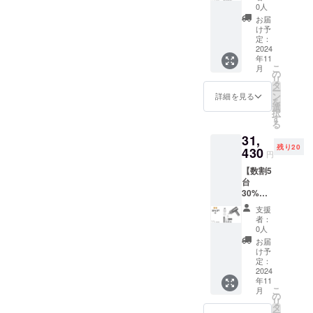
ハン
プ 6.大
【一般
0人
仕様、
ディク
きいブ
販売予
デザイ
お届
リー
ローパ
定価
け予
ンに関
ナー２
イプ 7.
定：
格】
しまし
セット
2024
真空
8980円
ては一
年11
【1セッ
パック
【割引
部変更
こ
月
トの内
ノズル
の
率】
になる
リ
容】 1.
8.フロ
タ
20％OF
可能性
ー
本体 2.
ントカ
ン
F 【配
詳細を見る
もござ
を
布団＆
バー 9.
選
送費
いま
択
ソフ
フィル
す
用】 送
す。ご
る
アーノ
ター
料込み
了承く
31,
ズル 3.
10.Type
※ご注文
ださ
残り20
隙間ノ
430
ーC充電
状況、
い。
円
ズル+隙
ケーブ
使用部
【数割5
間ブラ
ル 11.日
材の供
台
シ 4.ブ
本語説
給状
30%OF
ローパ
明書 12.
況、製
F】コー
イプ 5.
収納袋
造工程
支援
ドレス
空気入
【一般
上の都
者：
ハン
れパイ
販売予
0人
合等に
ディク
プ 6.大
定価
より出
お届
リー
きいブ
格】
け予
荷時期
ナー5
ローパ
定：
8980円
が遅れ
セット
2024
イプ 7.
【割引
る場合
年11
【1セッ
真空
率】
があり
こ
月
トの内
パック
の
15％OF
ます。
リ
容】 1.
ノズル
タ
F 【配
※想定を
ー