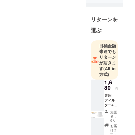
リターンを
選ぶ
目標金額
未達でも
リターン
が届きま
す
(All-in
方式)
1,6
80
円
専用
フィル
ター4個
セット
支援
【配送
者：
商品】
0人
専用
お届
フィル
け予
ター4個
定：