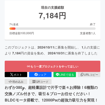
現在の支援総額
7,184
円
終了
7
%達成
目標金額
100,000
円
支援者数
1
人
このプロジェクトは、
2024/10/11
に募集を開始し、
1
人の支援に
より
7,184
円の資金を集め、
2024/10/31
に募集を終了しました
もう一度プロジェクトをやってほしい
ポスト
シェア
LINEで送る
URLコピー
埋め込み
QRコード
わずか380ℊ、超軽量設計で片手で楽々お掃除！6種類の
交換ノズル付きで、吸引＆ブローお任せください！
BLDCモータ搭載で、12000Paの超強力吸引力を実現！