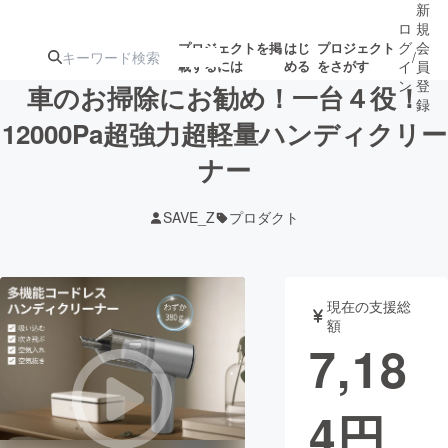
新
ロ
規
グ
会
プロジェクトを掲
はじ
プロジェクト
/
載するには
める
をさがす
イ
員
ン
登
車のお掃除にお勧め！一台４役！
録
12000Pa超強力超軽量ハンディクリー
ナー
人気のプロ
注目のリ
注目の新着プロ
募集終了が近いプ
もうすぐ公開
ジェクト
ターン
ジェクト
ロジェクト
されます
SAVE_Z
プロダクト
アート・写真
音楽
現在の支援総
テクノロジー・ガジェット
ゲーム・サ
額
7,18
映像・映画
書籍・雑誌
4
円
ビジネス・起業
チャレンジ