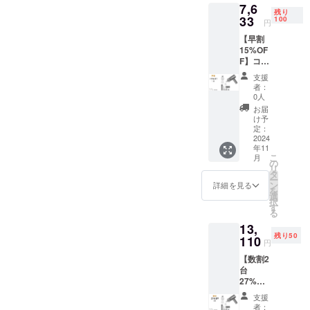
7,6
ズル 3.
より出
残り
隙間ノ
33
荷時期
100
円
ズル+隙
が遅れ
【早割
間ブラ
る場合
15%OF
シ 4.ブ
があり
F】コー
ローパ
ます。
ドレス
イプ 5.
※想定を
支援
ハン
空気入
上回る
者：
ディク
れパイ
皆様か
0人
リー
プ 6.大
らご支
お届
ナー１
きいブ
援を頂
け予
セット
ローパ
定：
き、量
【1セッ
2024
イプ 7.
産体制
年11
トの内
真空
を更に
こ
月
容】 1.
パック
の
充実さ
リ
本体 2.
ノズル
タ
せるこ
ー
布団＆
8.フロ
ン
とがで
詳細を見る
を
ソフ
ントカ
選
きた場
択
アーノ
バー 9.
す
合、一
る
ズル 3.
フィル
般販売
13,
隙間ノ
ター
価格が
残り50
ズル+隙
110
10.Type
予定価
円
間ブラ
ーC充電
格を下
【数割2
シ 4.ブ
ケーブ
回る可
台
ローパ
ル 11.日
能性が
27%OF
イプ 5.
本語説
ござい
F】コー
空気入
明書 12.
ます。
支援
ドレス
れパイ
収納袋
※商品の
者：