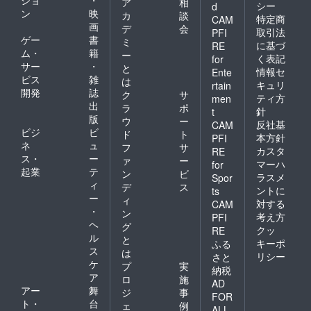
ショ
・
ア
相
シー
d
ン
映
カ
談
特定商
CAM
画
デ
会
取引法
PFI
ゲー
書
ミ
に基づ
RE
ム・
籍
ー
く表記
for
サー
・
と
情報セ
Ente
ビス
雑
は
キュリ
rtain
開発
誌
ク
サ
ティ方
men
出
ラ
ポ
針
t
版
ウ
ー
反社基
CAM
ビジ
ビ
ド
ト
本方針
PFI
ネ
ュ
フ
サ
カスタ
RE
ス・
ー
ァ
ー
マーハ
for
起業
テ
ン
ビ
ラスメ
Spor
ィ
デ
ス
ントに
ts
ー
ィ
対する
CAM
・
ン
考え方
PFI
ヘ
グ
クッ
RE
ル
と
キーポ
ふる
ス
は
リシー
さと
ケ
プ
実
納税
ア
ロ
施
AD
アー
舞
ジ
事
FOR
ト・
台
ェ
例
ALL