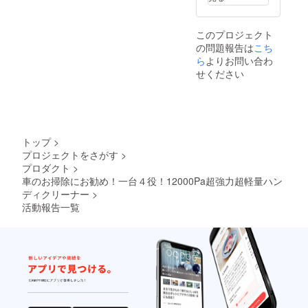
る場合
回る可
があり
能性が
ます。
ござい
このプロジェクト
※想定を
ます。
の問題報告は
上回る
こち
皆様か
ら
よりお問い合わ
らご支
せください
援を頂
き、量
産体制
を更に
充実さ
せるこ
トップ
>
とがで
プロジェクトをさがす
>
きた場
プロダクト
>
合、一
般販売
車のお掃除にお勧め！一台４役！12000Pa超強力超軽量ハン
価格が
ディクリーナー
>
予定価
活動報告一覧
格を下
回る可
能性が
ござい
ます。