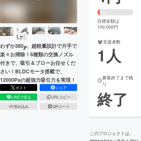
まちづくり・地域活性化
7%
目標金額は
100,000円
CAMPFIRE for Social Good
CAMPFIRE Creation
CAMPFIREふるさと納税
machi-ya
コミュニティ
支援者数
わずか380ℊ、超軽量設計で片手で
1
人
楽々お掃除！6種類の交換ノズル
付きで、吸引＆ブローお任せくだ
さい！BLDCモータ搭載で、
募集終了まで残
12000Paの超強力吸引力を実現！
り
ポスト
シェア
終了
LINEで送る
URLコピー
埋め込み
QRコード
このプロジェクトは、