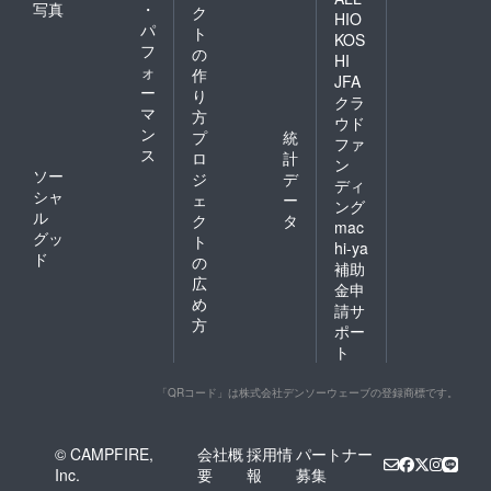
写真
・
ク
HIO
パ
ト
KOS
フ
の
HI
ォ
作
JFA
ー
り
クラ
マ
方
ウド
ン
プ
統
ファ
ス
ロ
計
ン
ソー
ジ
デ
ディ
シャ
ェ
ー
ング
ル
ク
タ
mac
グッ
ト
hi-ya
ド
の
補助
広
金申
め
請サ
方
ポー
ト
「QRコード」は株式会社デンソーウェーブの登録商標です。
© CAMPFIRE,
会社概
採用情
パートナー
Inc.
要
報
募集