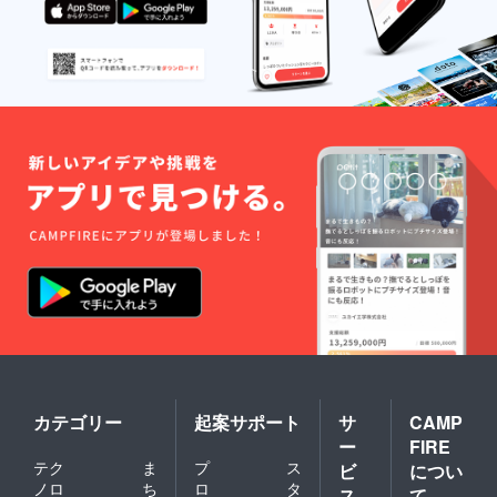
カテゴリー
起案サポート
サ
CAMP
ー
FIRE
テク
ま
プ
ス
ビ
につい
ノロ
ち
ロ
タ
ス
て