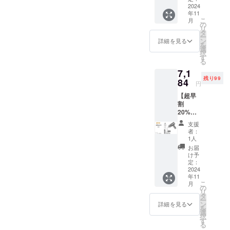
【配送
2024
年11
費用】
こ
月
送料込
の
リ
み ※ご
タ
ー
支援の
ン
詳細を見る
を
数が想
選
択
定を上
す
る
回った
7,1
場合、
残り99
製造工
84
円
程上の
【超早
都合等
割
により
20%OF
出荷時
F】コー
期が遅
支援
ドレス
れる場
者：
ハン
合がご
1人
ディク
ざいま
お届
リー
す。 ※
け予
ナー１
ご注文
定：
セット
2024
状況、
年11
【1セッ
使用部
こ
月
トの内
材の供
の
リ
容】 1.
給状
タ
ー
本体 2.
況、製
ン
詳細を見る
を
布団＆
造工程
選
択
ソフ
上の都
す
る
アーノ
合等に