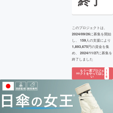
終了
このプロジェクトは、
2024/09/26
に募集を開始
し、
159
人の支援により
1,893,675
円の資金を集
め、
2024/11/27
に募集を
終了しました
もう一度プロジェ
1
クトをやってほし
1
い
6