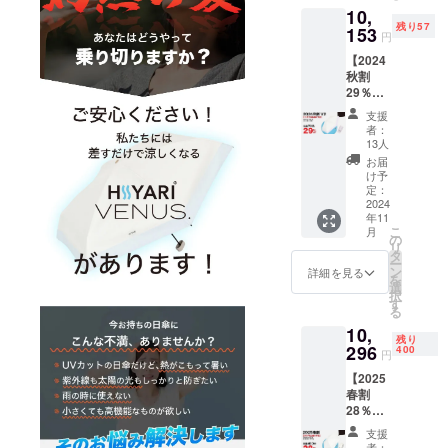
お届け
ください。
10,
計70本
は2024
残り57
一般販
153
年11月
円
売予定
皆様、本プ
下旬予
【2024
価格
定
ロジェクト
秋割
14,300
へのご支援
29％OF
円(送
F】
料・税
をどうぞよ
支援
HIYARI
込)
者：
ろしくお願
VENUS.
【2024
13人
ラベン
いいたしま
秋割
お届
ダー×1
29％OF
け予
本【限
F】
定：
定70名
2024
10,153
年11
様】 ・
円(送
こ
月
HIYARI
料・税
の
リ
VENUS.
込) ※予
タ
ー
ラベン
定配送
ン
詳細を見る
を
ダー ×1
時期：
選
択
・収納
お届け
す
る
袋×1 合
は2024
10,
計70本
年11月
残り
一般販
296
下旬予
400
円
売予定
定
【2025
価格
春割
14,300
28％OF
円(送
F】
料・税
支援
HIYARI
込)
者：