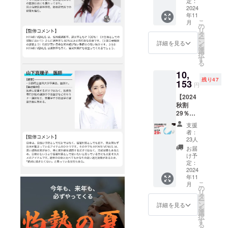
×1本
定：
暑対策及び
【限定
2024
年11
70名
アウトドア
こ
月
様】 ・
の
の自社ブラ
リ
HIYARI
タ
ー
ンド
VENUS.
ン
詳細を見る
を
オフホ
選
「HIYARI®」
択
ワイト
す
を立ち上げ
る
×1 ・収
10,
ました。 今
納袋×1
残り47
合計70
153
後、複数の
円
本 一般
製品を展開
【2024
販売予
秋割
定価格
してまいり
29％OF
14,300
ます。
F】
円(送
支援
HIYARI
料・税
者：
VENUS.
込)
23人
国内外事業
藍白ブ
【2024
お届
者様からの
ルー×1
秋割V2
け予
本【限
ご提案、事
29％OF
定：
定70名
2024
F】
業提携、販
年11
様】 ・
10,153
こ
月
売促進、海
HIYARI
円(送
の
リ
VENUS.
料・税
タ
外展開な
ー
藍白ブ
込) ※予
ン
詳細を見る
ど、 お気軽
を
ルー ×1
定配送
選
択
にお問合せ
・収納
時期：
す
る
袋×1 合