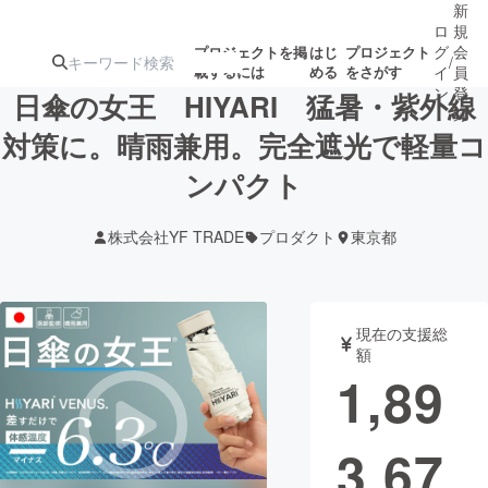
新
ロ
規
グ
会
プロジェクトを掲
はじ
プロジェクト
/
載するには
める
をさがす
イ
員
ン
登
日傘の女王 HIYARI 猛暑・紫外線
録
対策に。晴雨兼用。完全遮光で軽量コ
ンパクト
人気のプロ
注目のリ
注目の新着プロ
募集終了が近いプ
もうすぐ公開
ジェクト
ターン
ジェクト
ロジェクト
されます
株式会社YF TRADE
プロダクト
東京都
アート・写真
音楽
現在の支援総
テクノロジー・ガジェット
ゲーム・サ
額
1,89
映像・映画
書籍・雑誌
3,67
ビジネス・起業
チャレンジ