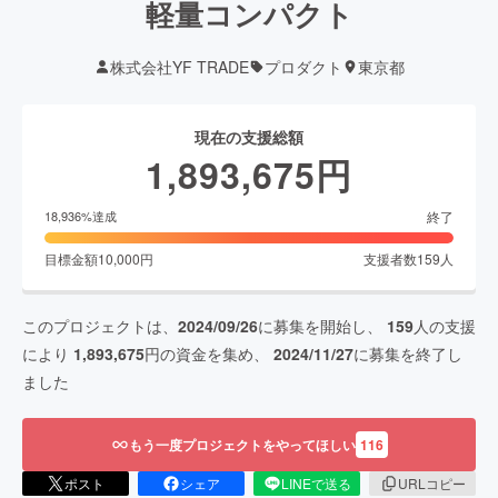
軽量コンパクト
株式会社YF TRADE
プロダクト
東京都
現在の支援総額
1,893,675
円
終了
18,936
%達成
目標金額
10,000
円
支援者数
159
人
このプロジェクトは、
2024/09/26
に募集を開始し、
159
人の支援
により
1,893,675
円の資金を集め、
2024/11/27
に募集を終了し
ました
もう一度プロジェクトをやってほしい
116
ポスト
シェア
LINEで送る
URLコピー