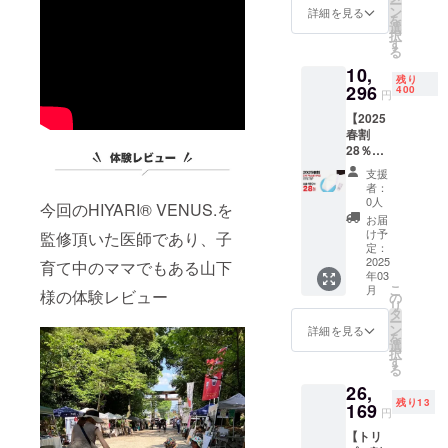
ー
藍白ブ
定配送
ン
詳細を見る
を
ルー ×1
時期：
選
択
・収納
お届け
す
る
袋×1 合
は2025
10,
計400本
年3月下
残り
一般販
296
旬予定
400
円
売予定
【2025
価格
春割
14,300
28％OF
円(送
F】
料・税
支援
HIYARI
込)
者：
VENUS.
【2025
0人
今回のHIYARI® VENUS.を
ラベン
春割
お届
ダー×1
28％OF
け予
監修頂いた医師であり、子
本【400
F】
定：
名様】
2025
10,296
育て中のママでもある山下
年03
・
円(送
こ
月
様の体験レビュー
HIYARI
料・税
の
リ
VENUS.
込) ※予
タ
ー
ラベン
定配送
ン
詳細を見る
を
ダー ×1
時期：
選
択
・収納
お届け
す
る
袋×1 合
は2025
26,
計400本
年3月下
残り13
一般販
169
旬予定
円
売予定
【トリ
価格