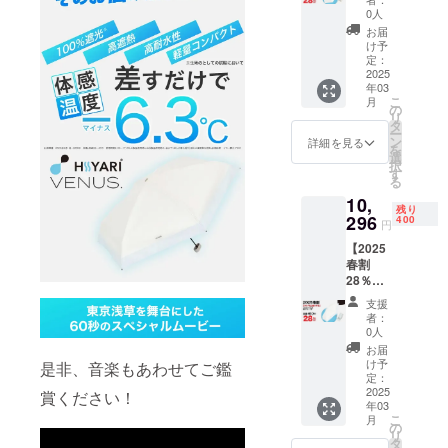
VENUS.
【2024
0人
オフホ
秋割
お届
ワイト
29％OF
け予
×1本
F】
定：
【400名
2025
10,153
年03
様】 ・
円(送
こ
月
HIYARI
料・税
の
リ
VENUS.
込) ※予
タ
ー
オフホ
定配送
ン
詳細を見る
を
ワイト
時期：
選
択
×1 ・収
お届け
す
る
納袋×1
は2024
10,
合計400
年11月
残り
本 一般
296
下旬予
400
円
販売予
定
【2025
定価格
春割
14,300
28％OF
円(送
F】
料・税
支援
HIYARI
込)
者：
VENUS.
【2025
0人
藍白ブ
春割
お届
ルー×1
28％OF
け予
是非、音楽もあわせてご鑑
本【400
F】
定：
名様】
2025
10,296
賞ください！
年03
・
円(送
こ
月
HIYARI
料・税
の
リ
VENUS.
込) ※予
タ