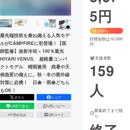
5
円
まちづくり・地域活性化
CAMPFIRE for Social Good
CAMPFIRE Creation
18,936%
最先端技術を兼ね備える人気モデ
CAMPFIREふるさと納税
machi-ya
コミュニティ
目標金額は10,000
ルがCAMPFIREに初登場！【医
円
師監修】放射冷却 × 100％遮光
支援者数
HIYARI VENUS. 超軽量コンパ
159
クトモデル 晴雨兼用 残暑や天
候急変の備えに。秋・冬の紫外線
対策に必携！ 日傘・雨傘どちら
人
もOK！
ポスト
シェア
LINEで送る
URLコピー
募集終了まで残
埋め込み
QRコード
り