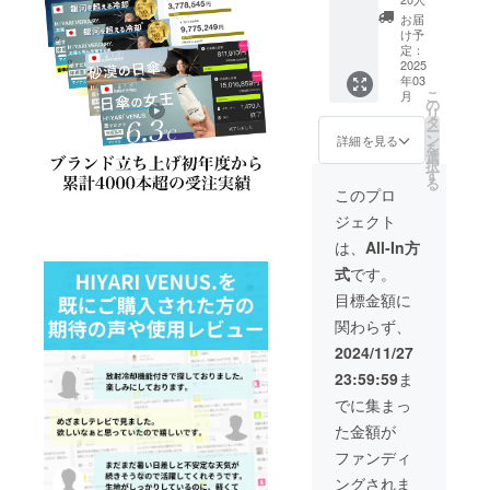
×2本
秋割
お届
【限定
30％OF
け予
20名
F】
定：
様】 ・
2025
10,010
年03
HIYARI
円(送
こ
月
VENUS.
料・税
の
リ
×2 ・収
込) ※予
タ
ー
納袋×2
定配送
ン
詳細を見る
を
※製品の
時期：
選
択
色はオ
お届け
す
る
フホワ
は１1月
このプロ
イト、
下旬予
ジェクト
藍白ブ
定
ルー、
は、
All-In方
ラベン
式
です。
ダーか
らお選
目標金額に
びいた
関わらず、
だけま
す。 ※
2024/11/27
組み合
23:59:59
ま
わせは
自由で
でに集まっ
す。 合
た金額が
計20名
様（合
ファンディ
計40
ングされま
本） 一