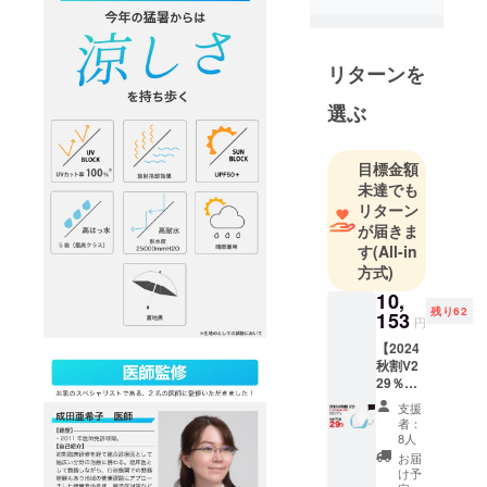
IT＆ガジェッ
ト、ホーム
＆キッチ
リターンを
ン、スポー
選ぶ
ツ＆アウト
ドアのカテ
ゴリーを主
目標金額
未達でも
な対象とし
リターン
て、ご購入
が届きま
いただいた
す
(All-in
皆様の生活
方式)
がより豊か
10,
になるよう
残り62
153
円
な魅力ある
【2024
製品を日本
秋割V2
国内/海外か
29％OF
F】
らお届けい
支援
HIYARI
者：
たします。
VENUS.
8人
オフホ
お届
ワイト
け予
この度、猛