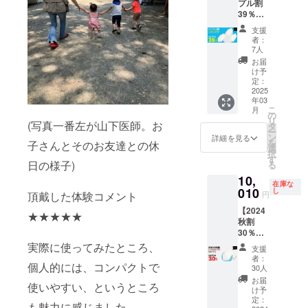
プル割
14,300
39％OF
円(送
F】
料・税
支援
HIYARI
込)
者：
VENUS.
【2025
7人
×3本
春割
お届
【限定
28％OF
け予
20名
F】
定：
様】 ・
2025
10,296
年03
HIYARI
円(送
こ
月
VENUS.
料・税
の
リ
(写真一番左が山下医師。お
×3 ・収
込) ※予
タ
ー
納袋×3
定配送
ン
詳細を見る
を
子さんとそのお友達との休
※製品の
時期：
選
択
色はオ
お届け
す
日の様子)
る
フホワ
は2025
10,
イト、
年3月下
在庫な
藍白ブ
010
旬予定
し
頂戴した体験コメント
円
ルー、
【2024
ラベン
★★★★★
秋割
ダーか
30％OF
らお選
F】
びいた
実際に使ってみたところ、
支援
HIYARI
だけま
者：
個人的には、コンパクトで
VENUS.
す。 ※
30人
オフホ
組み合
お届
使いやすい、というところ
ワイト
わせは
け予
×1本
自由で
定：
も魅力に感じました。