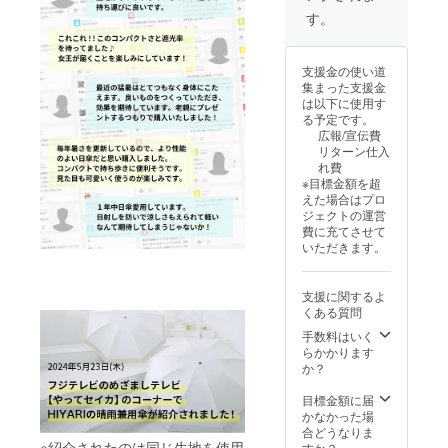
般販売
す。
予定価
格
14,300
支援金の使い道
円 (送
集まった支援金
料・税
は以下に使用す
込) ペア
る予定です。
割
広報/宣伝費
37％OF
リターン仕入
F
れ費
18,018
※目標金額を超
円(送
えた場合はプロ
料・税
ジェクトの運営
込) ※予
費に充てさせて
定配送
いただきます。
時期：
お届け
2025年
支援に関するよ
3月下旬
くある質問
予定
手数料はいく
らかかります
か？
目標金額に届
かなかった場
合どうなりま
※紹介されたのは同じ生地を使用
すか？