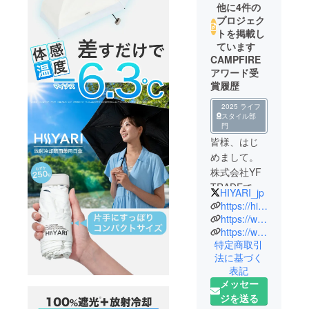
他に4件の
プロジェク
トを掲載し
ています
CAMPFIRE
アワード受
賞履歴
2025 ライフ
スタイル部
門
皆様、はじ
めまして。
株式会社YF
TRADEで
HIYARI_jp
す。
https://hiyari.jp/
https://www.instagram.com/hiyari.jp/
https://www.facebook.com/profile.php?id=61556588128306&locale=ja_JP
プロフィー
特定商取引
ルを確認い
法に基づく
ただき、あ
表記
りがとうご
メッセー
ざいます。
ジを送る