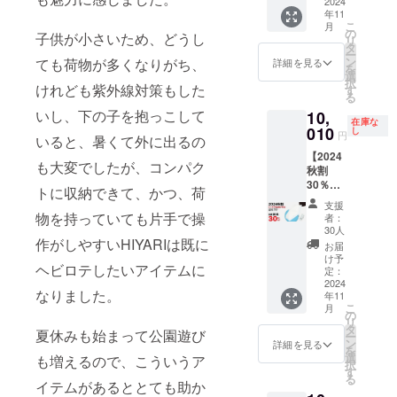
【限定
2024
す。 合
年11
30名
計20名
こ
月
様】 ・
様（合
の
子供が小さいため、どうし
リ
HIYARI
計60
タ
ー
VENUS.
本） 一
ン
ても荷物が多くなりがち、
詳細を見る
を
オフホ
般販売
選
択
ワイト
けれども紫外線対策もした
予定価
す
る
×1 ・収
格
いし、下の子を抱っこして
10,
納袋×1
14,300
在庫な
合計30
010
円 (送
し
円
いると、暑くて外に出るの
本 一般
料・税
【2024
販売予
込) トリ
も大変でしたが、コンパク
秋割
定価格
プル割
30％OF
14,300
39％OF
トに収納できて、かつ、荷
F】
円(送
F
支援
HIYARI
料・税
物を持っていても片手で操
26,169
者：
VENUS.
込)
円(送
30人
藍白ブ
作がしやすいHIYARIは既に
【2024
料・税
お届
ルー×1
秋割
込) ※予
け予
ヘビロテしたいアイテムに
本【限
30％OF
定：
定配送
定30名
2024
F】
時期：
なりました。
年11
様】 ・
10,010
お届け
こ
月
HIYARI
円(送
の
2025年
リ
VENUS.
料・税
タ
3月下旬
夏休みも始まって公園遊び
ー
藍白ブ
込) ※予
ン
予定
詳細を見る
を
ルー×1
定配送
選
も増えるので、こういうア
択
・収納
時期：
す
る
袋×1 合
イテムがあるととても助か
お届け