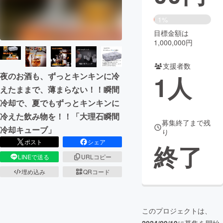
まちづくり・地域活性化
1%
目標金額は
1,000,000円
CAMPFIRE for Social Good
CAMPFIRE Creation
CAMPFIREふるさと納税
machi-ya
コミュニティ
支援者数
1
人
夜のお酒も、ずっとキンキンに冷
えたままで、薄まらない！！瞬間
冷却で、夏でもずっとキンキンに
冷えた飲み物を！！「大理石瞬間
募集終了まで残
冷却キューブ」
り
ポスト
シェア
終了
LINEで送る
URLコピー
埋め込み
QRコード
このプロジェクトは、