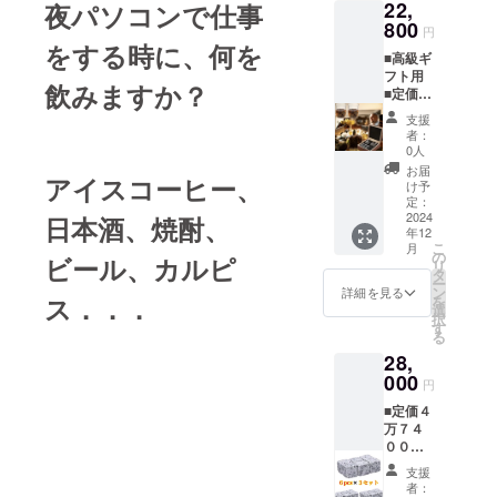
22,
価１万
夜パソコンで仕事
５８０
800
円
０円×２
をする時に、何を
■高級ギ
個（３
フト用
万１６
飲みますか？
■定価３
００円
万９８
分）
支援
００円
者：
⇒ ２万
0人
２８０
お届
アイスコーヒー、
０円
け予
（税・
定：
送料
2024
日本酒、焼酎、
年12
込） ■
こ
月
ギフト
の
ビール、カルピ
リ
BOX 大
タ
ー
理石瞬
ン
詳細を見る
ス．．．
を
間冷却
選
択
キュー
す
る
ブ（６
28,
個入
り） グ
000
円
ラス２
■定価４
個 定価
万７４
３万９
００円
８００
⇒ ２万
円×１
支援
８００
セット
者：