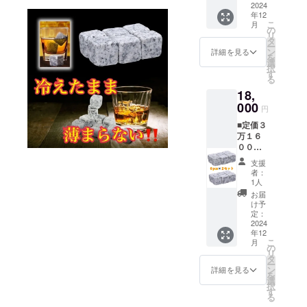
大理石
2024
年12
瞬間冷
こ
月
却
の
リ
キュー
タ
ー
ブ（６
ン
詳細を見る
を
個入
選
択
り）定
す
る
価１万
18,
５８０
０円×１
000
円
個
■定価３
万１６
００円
⇒ １万
支援
８００
者：
０円
1人
（税・
お届
送料
け予
込） ■
定：
大理石
2024
年12
瞬間冷
こ
月
却
の
リ
キュー
タ
ー
ブ（６
ン
詳細を見る
を
個入り×
選
択
２セッ
す
る
ト） 定