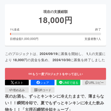
現在の支援総額
18,000
円
終了
1
%達成
目標金額
1,000,000
円
支援者数
1
人
このプロジェクトは、
2024/09/19
に募集を開始し、
1
人の支援に
より
18,000
円の資金を集め、
2024/10/30
に募集を終了しました
もう一度プロジェクトをやってほしい
ポスト
シェア
LINEで送る
URLコピー
埋め込み
QRコード
夜のお酒も、ずっとキンキンに冷えたままで、薄まらな
い！！瞬間冷却で、夏でもずっとキンキンに冷えた飲み
物を！！「大理石瞬間冷却キューブ」