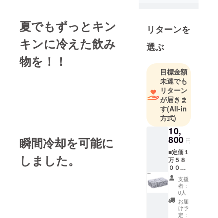
夏でもずっとキン
リターンを
キンに冷えた飲み
選ぶ
物を！！
目標金額
未達でも
リターン
が届きま
す
(All-in
方式)
10,
800
瞬間冷却を可能に
円
■定価１
しました。
万５８
００円
⇒ １万
支援
８００
者：
円
0人
（税・
お届
送料
け予
込） ■
定：