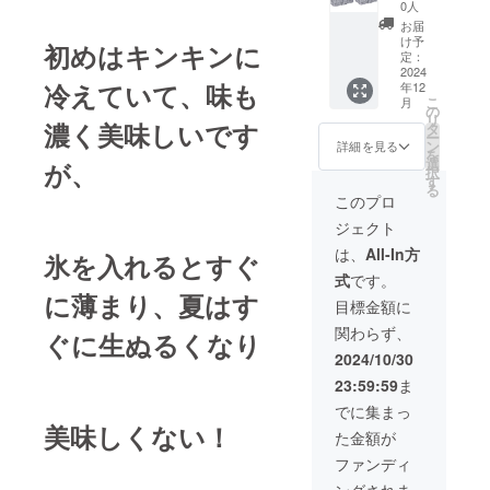
０円
0人
（税・
お届
送料
け予
初めはキンキンに
込） ■
定：
大理石
2024
冷えていて、味も
年12
瞬間冷
こ
月
却
の
リ
キュー
濃く美味しいです
タ
ー
ブ（６
ン
詳細を見る
を
個入り×
選
が、
択
３セッ
す
る
ト） 定
このプロ
価１万
ジェクト
５８０
０円×３
は、
All-In方
氷を入れるとすぐ
個（４
式
です。
万７４
に
薄まり、夏はす
００円
目標金額に
分）
関わらず、
ぐに生ぬるくなり
2024/10/30
23:59:59
ま
でに集まっ
美味しくない！
た金額が
ファンディ
ングされま