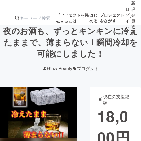
新
ロ
規
グ
会
プロジェクトを掲
はじ
プロジェクト
/
載するには
める
をさがす
イ
員
ン
登
夜のお酒も、ずっとキンキンに冷え
録
たままで、薄まらない！瞬間冷却を
可能にしました！
人気のプロ
注目のリ
注目の新着プロ
募集終了が近いプ
もうすぐ公開
ジェクト
ターン
ジェクト
ロジェクト
されます
GinzaBeauty
プロダクト
アート・写真
音楽
現在の支援総
テクノロジー・ガジェット
ゲーム・サ
額
18,0
映像・映画
書籍・雑誌
00
円
ビジネス・起業
チャレンジ