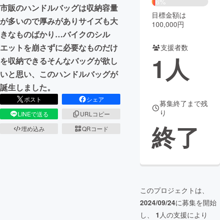
6%
市販のハンドルバッグは収納容量
目標金額は
まちづくり・地域活性化
が多いので厚みがありサイズも大
100,000円
きなものばかり…バイクのシル
エットを崩さずに必要なものだけ
支援者数
CAMPFIRE for Social Good
CAMPFIRE Creation
1
人
を収納できるそんなバッグが欲し
CAMPFIREふるさと納税
machi-ya
コミュニティ
いと思い、このハンドルバッグが
誕生しました。
ポスト
シェア
募集終了まで残
り
LINEで送る
URLコピー
終了
埋め込み
QRコード
このプロジェクトは、
2024/09/24
に募集を開始
し、
1
人の支援により