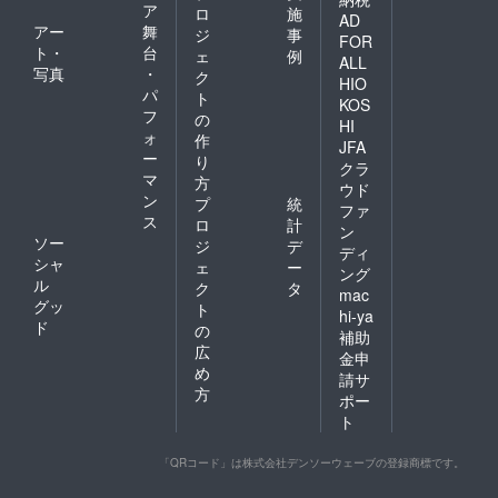
ア
ロ
施
AD
アー
舞
ジ
事
FOR
ト・
台
ェ
例
ALL
写真
・
ク
HIO
パ
ト
KOS
フ
の
HI
ォ
作
JFA
ー
り
クラ
マ
方
ウド
ン
プ
統
ファ
ス
ロ
計
ン
ソー
ジ
デ
ディ
シャ
ェ
ー
ング
ル
ク
タ
mac
グッ
ト
hi-ya
ド
の
補助
広
金申
め
請サ
方
ポー
ト
「QRコード」は株式会社デンソーウェーブの登録商標です。