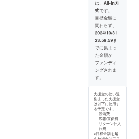
込）+送
カラー
は、
All-In方
料650円
はブ
式
です。
（税
ラック
込）
になり
目標金額に
10,000
ます。
関わらず、
円（税
※ご注文
込）の
状況、
2024/10/31
25%OF
使用材
23:59:59
ま
F 7,500
料の供
円で1点
給状
でに集まっ
ご提供
況、製
た金額が
いたし
造工程
ます。
上の都
ファンディ
※送料無
合等に
ングされま
料（発
より出
送はレ
荷時期
す。
ター
が遅れ
パック
る場合
プラ
があり
支援金の使い道
ス） ※
ます。
集まった支援金
カラー
は以下に使用す
はブ
る予定です。
ラック
設備費
になり
広報/宣伝費
ます。
リターン仕入
※ご注文
れ費
状況、
※目標金額を超
使用材
えた場合はプロ