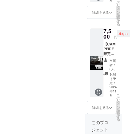
こ
月
グ：ブ
の
リ
ラック1
タ
ー
点ご提
ン
詳細を見る
を
供！ ※
選
択
通常販
す
る
売価格
7,5
9.350円
残り30
（税
00
円
込）+送
【CAM
料650円
PFIRE
（税
限定価
込）
格：30
10,000
支援
個限
円（税
者：
定！早
込）の
0人
割
35%OF
お届
25％OF
F 6,500
け予
F】 ハ
円で1点
定：
ンドル
2024
ご提供
年11
バッ
いたし
こ
月
グ：ブ
ます。
の
リ
ラック1
※送料無
タ
ー
点ご提
料（発
ン
詳細を見る
を
供！ ※
送はレ
選
択
通常販
ター
す
る
売価格
パック
このプロ
9.350円
プラ
ジェクト
（税
ス） ※