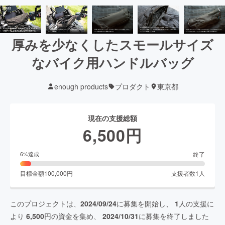
厚みを少なくしたスモールサイズ
なバイク用ハンドルバッグ
enough products
プロダクト
東京都
現在の支援総額
6,500
円
終了
6
%達成
目標金額
100,000
円
支援者数
1
人
このプロジェクトは、
2024/09/24
に募集を開始し、
1
人の支援に
より
6,500
円の資金を集め、
2024/10/31
に募集を終了しました