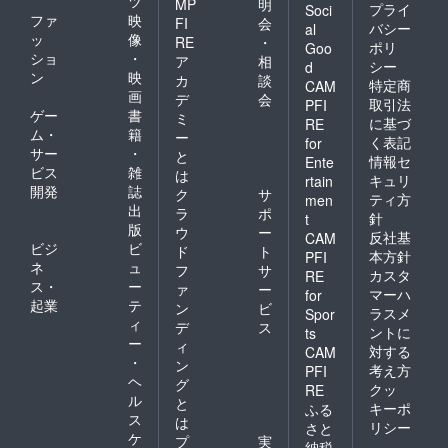
ツ
MP
明
プライ
Soci
ファ
映
FI
会
バシー
al
ッ
像
RE
・
ポリ
Goo
ショ
・
ア
相
シー
d
ン
映
カ
談
特定商
CAM
画
デ
会
取引法
PFI
ゲー
書
ミ
に基づ
RE
ム・
籍
ー
く表記
for
サー
・
と
情報セ
Ente
ビス
雑
は
キュリ
rtain
開発
誌
ク
サ
ティ方
men
出
ラ
ポ
針
t
版
ウ
ー
反社基
CAM
ビジ
ビ
ド
ト
本方針
PFI
ネ
ュ
フ
サ
カスタ
RE
ス・
ー
ァ
ー
マーハ
for
起業
テ
ン
ビ
ラスメ
Spor
ィ
デ
ス
ントに
ts
ー
ィ
対する
CAM
・
ン
考え方
PFI
ヘ
グ
クッ
RE
ル
と
キーポ
ふる
ス
は
リシー
さと
ケ
プ
実
納税