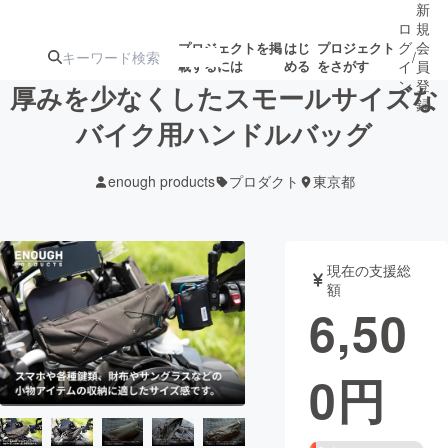
新
ロ
規
グ
会
プロジェクトを掲
はじ
プロジェクト
/
載するには
める
をさがす
イ
員
ン
登
厚みを少なくしたスモールサイズな
録
バイク用ハンドルバッグ
人気のプロ
注目のリ
注目の新着プロ
募集終了が近いプ
もうすぐ公開
enough products
プロダクト
東京都
ジェクト
ターン
ジェクト
ロジェクト
されます
アート・写真
音楽
現在の支援総
額
6,50
テクノロジー・ガジェット
ゲーム・サ
0
円
映像・映画
書籍・雑誌
ビジネス・起業
チャレンジ