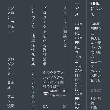
ー
FIRE
テク
ま
プ
ス
ビ
につい
ノロ
ち
ロ
タ
ス
て
ジー
づ
ジ
ッ
・ガ
く
ェ
フ
CAM
CAMP
ジェ
り
ク
に
PFI
FIREと
ット
・
ト
相
RE
は
地
を
談
CAM
あんし
域
作
す
PFI
ん・安
活
る
る
RE
全への
性
資
コ
取り組
化
料
ミュ
み
プロ
音
請
ニ
ニュー
ダク
楽
求
ティ
ス
ト
CAM
ヘルプ
クラウドファ
フー
チ
PFI
お問い
ンディングの
ド・
ャ
RE
合わせ
ノウハウを無
飲食
レ
Crea
料で学ぼう
店
ン
tion
各種規定
CAMPFIRE
ジ
CAM
アカデミー
アニ
ス
利用規
PFI
メ・
ポ
約
RE
漫画
ー
CA
説
細則
for