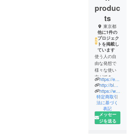
produc
ts
東京都
他に1件の
プロジェク
トを掲載し
ています
使う人の自
由な発想で
様々な使い
方ができる
https://enough-products.com/
ような、シ
http://blog.enough-products.com/
ンプルなア
https://www.instagram.com/mm_enough/
特定商取引
イテムをセ
法に基づく
ミオーダー
表記
で作成いた
メッセー
します。
ジを送る
主にBMW系
のバイクに
マッチした