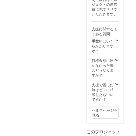
料の供
ジェクトの運営
給状
費に充てさせて
況、製
いただきます。
造工程
上の都
合等に
支援に関するよ
より出
くある質問
荷時期
が遅れ
手数料はいく
る場合
らかかります
があり
か？
ます。
目標金額に届
かなかった場
合どうなりま
すか？
支援で困った
時はどこに相
談したらいい
ですか？
ヘルプページを
見る
このプロジェクト