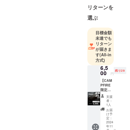
ハンドル
リターンを
バッグや
選ぶ
フェアリン
グバッグ、
キーレス
目標金額
キーケース
未達でも
リターン
などをリ
が届きま
リースして
す
(All-in
います。
方式)
6,5
残り29
00
円
【CAM
PFIRE
限定価
格：30
支援
個限
者：
定！早
1人
割
お届
35％OF
け予
F】 ハ
定：
ンドル
2024
年11
バッ