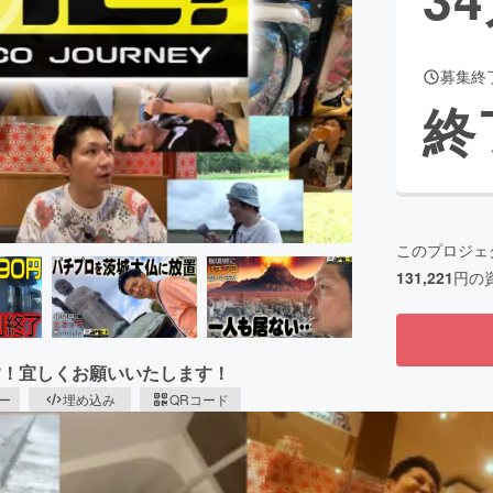
募集終
CAMPFIRE for Social Good
CAMPFIRE Creation
終
CAMPFIREふるさと納税
machi-ya
コミュニティ
このプロジェ
131,221
円の
します！宜しくお願いいたします！
ピー
埋め込み
QRコード