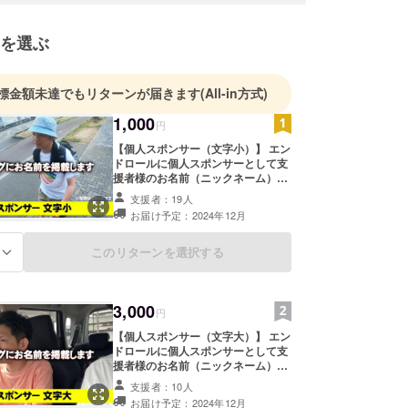
を選ぶ
標金額未達でもリターンが届きます
(All-in方式)
1,000
円
【個人スポンサー（文字小）】 エン
ドロールに個人スポンサーとして支
援者様のお名前（ニックネーム）を
掲載します。 ・公開予定日：2024
支援者：19人
年12月上旬～ ・掲載方法：文字の
お届け予定：2024年12月
み、ロゴの掲載は不可 ・掲載サイ
ズ：小 （注）支援時に必ず希望され
る「お名前」を備考欄にご記入くだ
このリターンを選択する
る
さい。 ※１０文字以内でお願いいた
します。 ※公序良俗に反する文言は
掲載できません。 ※動画が公開され
3,000
る限り掲載させていただきます。 ※
円
ミネタビ山梨県動画（前後半のどち
【個人スポンサー（文字大）】 エン
らか）で掲載させていただきます。
ドロールに個人スポンサーとして支
援者様のお名前（ニックネーム）を
掲載します。 ・公開予定日：2024
支援者：10人
年12月上旬～ ・掲載方法：文字の
お届け予定：2024年12月