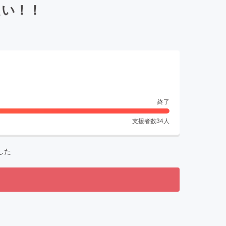
たい！！
終了
支援者数
34
人
した