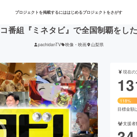
プロジェクトを掲載するには
はじめる
プロジェクトをさがす
コ番組『ミネタビ』で全国制覇をし
pachidanTV
映像・映画
山梨県
注目のリターン
注目の新着プロジェクト
募集終了が近いプロジェクト
も
現在の
音楽
舞台・パフォーマンス
13
ゲーム・サービス開発
フード・飲食店
118%
書籍・雑誌出版
アニメ・漫画
目標金額は1
支援者
チャレンジ
ビューティー・ヘルスケ
34