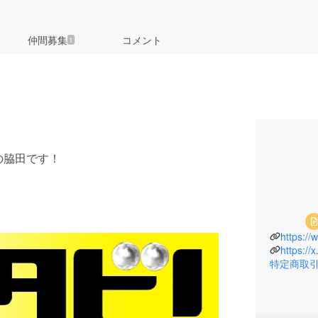
仲間募集
コメント
1
の脇田です！
』
https:/
https://
特定商取