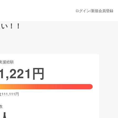
ログイン
/
新規会員登録
たい！！
うすぐ公開されます
支援総額
プロダクト
1,221
円
ファッション
スポーツ
11,111円
数
ア
ソーシャルグッド
人