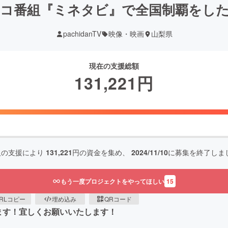
コ番組『ミネタビ』で全国制覇をし
pachidanTV
映像・映画
山梨県
現在の支援総額
131,221
円
人の支援により
131,221
円の資金を集め、
2024/11/10
に募集を終了しま
もう一度プロジェクトをやってほしい
15
RLコピー
埋め込み
QRコード
集します！宜しくお願いいたします！