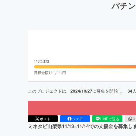
パチン
118
%達成
目標金額
111,111
円
このプロジェクトは、
2024/10/27
に募集を開始し、
34
ポスト
シェア
LINEで送る
U
ミネタビ山梨県11/13~11/14での支援金を募