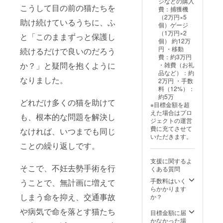
ジなどの購入
こうして目の前の猫たちを
費：捕獲機
（2万円×5
助け続けているうちに、ふ
個）ゲージ
（1万円×2
と「このままずっと保護し
個） 約12万
円 ・移動
続けるだけで良いのだろう
費：約3万円
か？」と疑問を抱くように
・雑費（お礼
品など）：約
なりました。
2万円 ・手数
料（12%）：
約5万
どれだけ多くの猫を助けて
※目標金額を超
えた場合はプロ
も、根本的な問題を解決し
ジェクトの運営
費に充てさせて
なければ、いつまでも同じ
いただきます。
ことの繰り返しです。
支援に関するよ
そこで、不妊去勢手術を行
くある質問
手数料はいく
うことで、無計画に増えて
らかかります
しまう命を抑え、交通事故
か？
や病気で命を落とす猫たち
目標金額に届
かなかった場