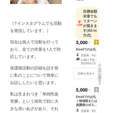
や保護、ケ
アを続けて
目標金額
きました
未達でも
が、活動を
リターン
（↑インスタグラムでも活動
続けていく
が届きま
を発信しています。）
す
(All-in
中で「一時
方式)
的な支援」
現在は個人で活動を行って
だけでな
3,000
円
く、継続し
おり、全ての作業を1人で対
Emailでのお礼
て活動でき
支援者：8人
応しています。
る仕組みづ
お届け予定：
こ
2025年01月
くりの必要
の
リ
保護猫活動の詳細を話す前
性を強く感
タ
ー
ン
詳細を見る
に私のことについて簡単に
じるように
を
選
択
なりまし
す
お話ししたいと思います。
る
た。
5,000
円
私は生まれつき「単純性血
Emailでのお礼
現在は個人
管腫」という病気で顔に大
＋地域猫または
でできる範
保護猫のポスト
きな赤いあざがあり、それ
囲から、猫
カード3枚
支援者：8人