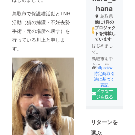
hana
鳥取市で保護猫活動とTNR
鳥取県
活動（猫の捕獲・不妊去勢
他に1件の
プロジェク
手術・元の場所へ戻す）を
トを掲載し
ています
行っている川上と申しま
はじめまし
す。
て。
鳥取市を中
心に、個人
https://www.instagram.com/c.haru27?igsh=bzA4cmJvbWV4cWZr&utm_source=qr
で保護猫・
特定商取引
TNR活動を
法に基づく
表記
行っている
メッセー
川上と申し
ジを送る
ます。
これまで地
域で暮らす
リターンを
猫たちの不
妊去勢手術
選ぶ