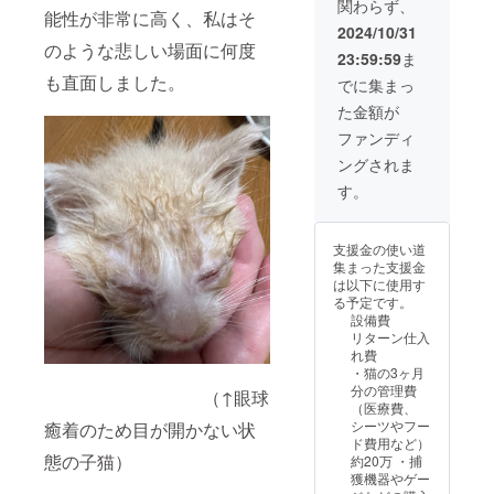
関わらず、
能性が非常に高く、私はそ
す。
2024/10/31
のような悲しい場面に何度
23:59:59
ま
も直面しました。
でに集まっ
た金額が
ファンディ
ングされま
す。
支援金の使い道
集まった支援金
は以下に使用す
る予定です。
設備費
リターン仕入
れ費
・猫の3ヶ月
分の管理費
（↑眼球
（医療費、
シーツやフー
癒着のため目が開かない状
ド費用など）
態の子猫）
約20万 ・捕
獲機器やゲー