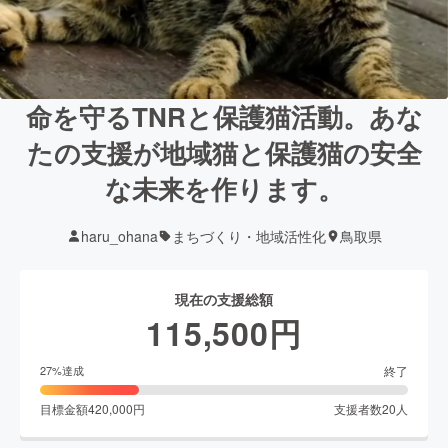
命を守るTNRと保護猫活動。あな
たの支援が地域猫と保護猫の安全
な未来を作ります。
haru_ohana
まちづくり・地域活性化
鳥取県
現在の支援総額
115,500
円
終了
27
%達成
目標金額
420,000
円
支援者数
20
人