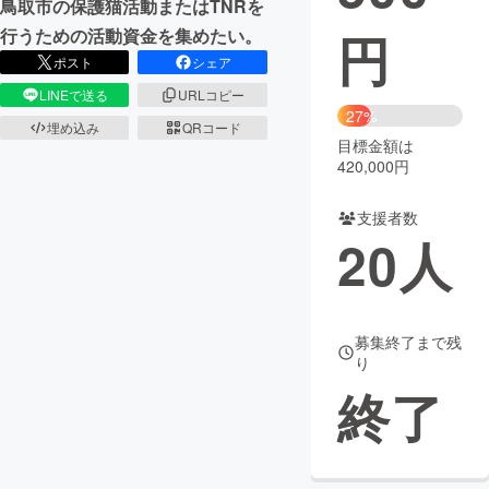
鳥取市の保護猫活動またはTNRを
円
行うための活動資金を集めたい。
まちづくり・地域活性化
ポスト
シェア
LINEで送る
URLコピー
CAMPFIRE for Social Good
CAMPFIRE Creation
27%
埋め込み
QRコード
CAMPFIREふるさと納税
machi-ya
コミュニティ
目標金額は
420,000円
支援者数
20
人
募集終了まで残
り
終了