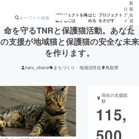
新
ロ
規
グ
会
プロジェクトを掲
はじ
プロジェクト
/
載するには
める
をさがす
イ
員
ン
登
命を守るTNRと保護猫活動。あなた
録
の支援が地域猫と保護猫の安全な未来
を作ります。
人気のプロ
注目のリ
注目の新着プロ
募集終了が近いプ
もうすぐ公開
ジェクト
ターン
ジェクト
ロジェクト
されます
haru_ohana
まちづくり・地域活性化
鳥取県
アート・写真
音楽
現在の支援総
テクノロジー・ガジェット
ゲーム・サ
額
115,
映像・映画
書籍・雑誌
500
ビジネス・起業
チャレンジ