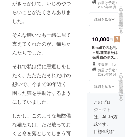
と人が無理
がきっかけで、いじめやつ
お届け予定：
こ
2025年01月
なく共存で
の
らいことがたくさんありま
リ
きる地域を
タ
ー
ン
詳細を見る
した。
目指して活
を
選
択
動していま
す
る
そんな時いつも一緒に居て
す。
10,000
円
支えてくれたのが、猫ちゃ
Emailでのお礼
205年に捕獲
んたちでした。
＋地域猫または
した猫の数
保護猫のポスト
は119匹。
カード10枚
支援者：4人
それで私は猫に恩返しをし
お届け予定：
こ
2025年01月
たく、ただただそれだけの
小さな活動
の
リ
ではありま
タ
想いで、今まで30年近く
ー
ン
詳細を見る
すが、一匹
を
選
困った猫を手助けするよう
択
でも多くの
す
る
にしていました。
猫たちが安
このプロ
心して暮ら
ジェクト
しかし、このような無防備
せる未来を
は、
All-In方
つくってい
式
です。
な猫たちは、ただ放ってお
きたいと考
目標金額に
くと命を落としてしまう可
えていま