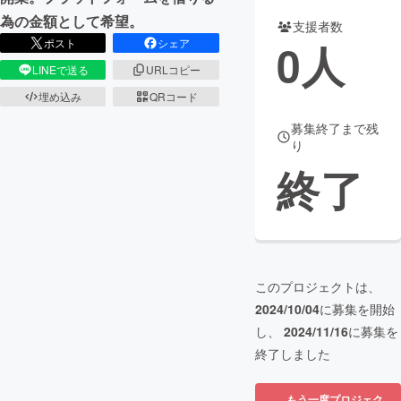
為の金額として希望。
支援者数
まちづくり・地域活性化
0
人
ポスト
シェア
LINEで送る
URLコピー
CAMPFIRE for Social Good
CAMPFIRE Creation
埋め込み
QRコード
CAMPFIREふるさと納税
machi-ya
コミュニティ
募集終了まで残
り
終了
このプロジェクトは、
2024/10/04
に募集を開始
し、
2024/11/16
に募集を
終了しました
もう一度プロジェク