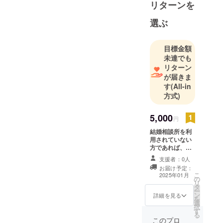
リターンを
選ぶ
目標金額
未達でも
リターン
が届きま
す
(All-in
方式)
5,000
円
結婚相談所を利
用されていない
方であれば、私
共の結婚相談所
支援者：0人
にご入会して頂
お届け予定：
き、特別なプラ
こ
2025年01月
の
ンで提供させて
リ
タ
頂きます。ま
ー
ン
た、今回頂いた
詳細を見る
を
選
支援金の倍の金
択
す
額分として換算
る
し2ヶ月間の間、
このプロ