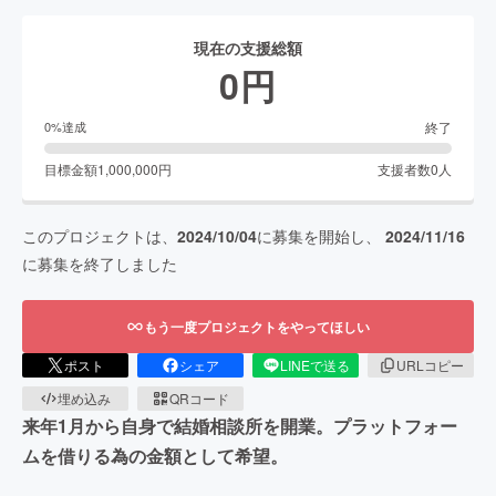
現在の支援総額
0
円
終了
0
%達成
目標金額
1,000,000
円
支援者数
0
人
このプロジェクトは、
2024/10/04
に募集を開始し、
2024/11/16
に募集を終了しました
もう一度プロジェクトをやってほしい
ポスト
シェア
LINEで送る
URLコピー
埋め込み
QRコード
来年1月から自身で結婚相談所を開業。プラットフォー
ムを借りる為の金額として希望。