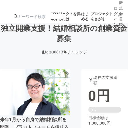
新
ロ
規
グ
会
プロジェクトを掲
はじ
プロジェクト
/
載するには
める
をさがす
イ
員
ン
登
独立開業支援！結婚相談所の創業資金
録
募集
人気のプロ
注目のリ
注目の新着プロ
募集終了が近いプ
もうすぐ公開
tetsu0813
チャレンジ
ジェクト
ターン
ジェクト
ロジェクト
されます
アート・写真
音楽
現在の支援総
額
0
円
テクノロジー・ガジェット
ゲーム・サ
映像・映画
書籍・雑誌
0%
目標金額は
来年1月から自身で結婚相談所を
1,000,000円
ビジネス・起業
チャレンジ
開業。プラットフォームを借りる