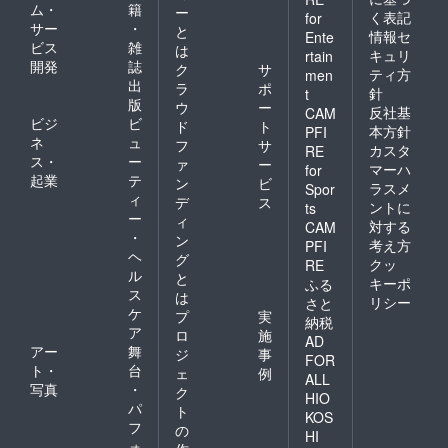
ム・
籍
ー
く表記
for
サー
・
と
情報セ
Ente
ビス
雑
は
キュリ
rtain
開発
誌
ク
サ
ティ方
men
出
ラ
ポ
針
t
版
ウ
ー
反社基
CAM
ビジ
ビ
ド
ト
本方針
PFI
ネ
ュ
フ
サ
カスタ
RE
ス・
ー
ァ
ー
マーハ
for
起業
テ
ン
ビ
ラスメ
Spor
ィ
デ
ス
ントに
ts
ー
ィ
対する
CAM
・
ン
考え方
PFI
ヘ
グ
クッ
RE
ル
と
キーポ
ふる
ス
は
リシー
さと
ケ
プ
実
納税
ア
ロ
施
AD
アー
舞
ジ
事
FOR
ト・
台
ェ
例
ALL
写真
・
ク
HIO
パ
ト
KOS
フ
の
HI
ォ