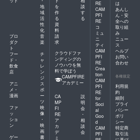
ット
・
ト
相
RE
は
地
を
談
CAM
あんし
域
作
す
PFI
ん・安
活
る
る
RE
全への
性
資
コ
取り組
化
料
ミュ
み
プロ
音
請
ニ
ニュー
ダク
楽
求
ティ
ス
ト
CAM
ヘルプ
クラウドファ
フー
チ
PFI
お問い
ンディングの
ド・
ャ
RE
合わせ
ノウハウを無
飲食
レ
Crea
料で学ぼう
店
ン
tion
各種規定
CAMPFIRE
ジ
CAM
アカデミー
アニ
ス
利用規
PFI
メ・
ポ
約
RE
漫画
ー
CA
説
細則
for
ツ
MP
明
プライ
Soci
ファ
映
FI
会
バシー
al
ッ
像
RE
・
ポリ
Goo
ショ
・
ア
相
シー
d
ン
映
カ
談
特定商
CAM
画
デ
会
取引法
PFI
ゲー
書
ミ
に基づ
RE