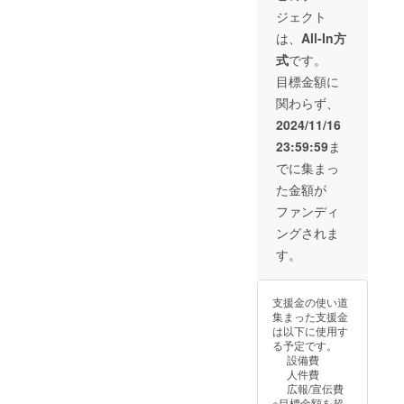
ご利用して頂け
ジェクト
ます。(有効期限
2025年3月末ま
は、
All-In方
で)
式
です。
目標金額に
関わらず、
2024/11/16
23:59:59
ま
でに集まっ
た金額が
ファンディ
ングされま
す。
支援金の使い道
集まった支援金
は以下に使用す
る予定です。
設備費
人件費
広報/宣伝費
※目標金額を超