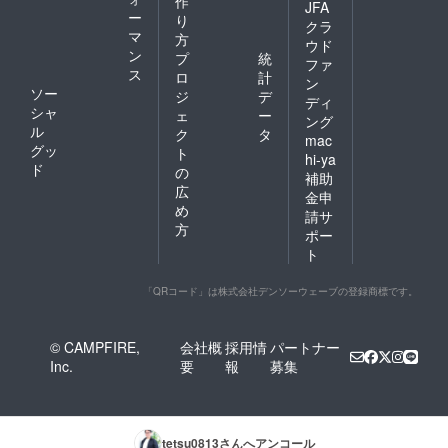
作
JFA
ー
り
クラ
マ
方
ウド
ン
プ
統
ファ
ス
ロ
計
ン
ソー
ジ
デ
ディ
シャ
ェ
ー
ング
ル
ク
タ
mac
グッ
ト
hi-ya
ド
の
補助
広
金申
め
請サ
方
ポー
ト
「QRコード」は株式会社デンソーウェーブの登録商標です。
© CAMPFIRE,
会社概
採用情
パートナー
Inc.
要
報
募集
tetsu0813
さんへアンコール