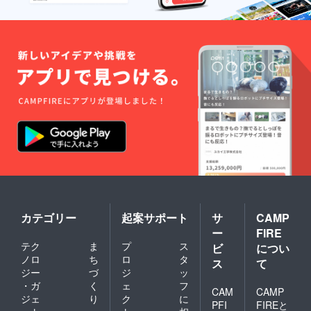
カテゴリー
起案サポート
サ
CAMP
ー
FIRE
テク
ま
プ
ス
ビ
につい
ノロ
ち
ロ
タ
ス
て
ジー
づ
ジ
ッ
・ガ
く
ェ
フ
CAM
CAMP
ジェ
り
ク
に
PFI
FIREと