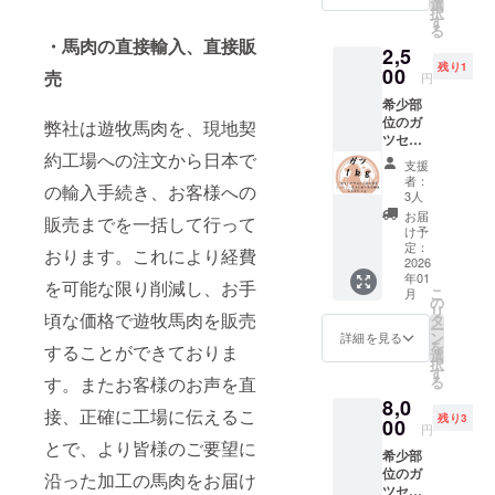
付され
百グラ
選
ル遊牧
の馬肉
ルの契
ル 食べ
択
ヤマト
に届く
原材料
込み料
たラベ
ムごと
す
民が弊
をお届
約工場
方：生
る
運輸
までお
及び添
理に向
ルや注
に分け
社に輸
け致し
・馬肉の直接輸入、直接販
にて、
食可 内
クール
時間を
2,5
加物等
いてお
意書き
て、真
出する
ます。
日本の
容量：
便（冷
頂きま
残り1
の食品
り、下
00
をご確
空パッ
ために
売
【日本
円
食肉工
合計約
凍） 輸
す。 ・
表示は
処理と
認くだ
クで梱
特別に
クオリ
場で約
４ｋｇ
入、販
パック
希少部
お届け
して一
さい。
包して
育てた
ティの
10年加
加工形
売者：
ごとに
位のガ
商品の
度ボイ
弊社は遊牧馬肉を、現地契
おりま
馬の中
加工】
工経験
状：塊
株式会
重量が
ツセッ
ラベル
ルする
す。
から、
モンゴ
のある
肉 梱
社キー
異なる
ト ガ
約工場への注文から日本で
に表記
と柔ら
【部
特に状
ルの契
支援
スタッ
包：冷
シア 補
ため、
ツ：約
されま
かくな
位】
態の良
者：
約工場
フが、
凍真空
の輸入手続き、お客様への
足 ・一
リター
１ｋｇ
す。 商
りま
テッポ
3人
い馬を
にて、
日本の
パック
番美味
ンに
ガツと
品開封
す。
ウ（直
厳選し
お届
日本の
解体用
販売までを一括して行って
保存方
しい旬
よって
呼ばれ
前には
テッポ
腸）
け予
て使用
食肉工
包丁を
法：要
の馬肉
パック
る馬の
必ずお
ウを合
定：
【使用
してい
おります。これにより経費
場で約
使い加
冷凍 解
をお届
数が異
胃袋で
2026
届けの
計約４
する厳
ます。
10年加
工して
凍方
けする
年01
なりま
す。 大
リター
ｋｇお
選され
を可能な限り削減し、お手
モンゴ
工経験
おりま
こ
法：冷
月
ため、
す。 ・
腸より
ンに貼
届け致
の
た馬】
ルの馬
のある
す。 日
リ
蔵庫で
お手元
原材料
あっさ
頃な価格で遊牧馬肉を販売
付され
しま
タ
モンゴ
肉の中
スタッ
本の加
ー
約１日
に届く
及び添
りして
たラベ
す。数
ン
ル遊牧
詳細を見る
でも最
フが、
工水準
を
お届け
までお
することができておりま
加物等
ます
ルや注
百グラ
選
民が弊
高品質
日本の
を守り
択
方法：
時間を
の食品
が、
意書き
ムか数
す
社に輸
の馬肉
解体用
馬肉を
る
す。またお客様のお声を直
ヤマト
頂きま
表示は
ジュー
をご確
キロご
出する
をお届
包丁を
加工し
運輸
す。 ・
8,0
お届け
シーで
認くだ
とに分
ために
け致し
使い加
接、正確に工場に伝えるこ
ており
クール
パック
残り3
商品の
うまみ
00
さい。
けて、
特別に
ます。
円
工して
ます。
便（冷
ごとに
ラベル
が強い
真空
育てた
とで、より皆様のご要望に
【日本
おりま
商品
凍） 輸
重量が
希少部
に表記
部位で
パック
馬の中
クオリ
す。 日
名：遊
入、販
異なる
位のガ
されま
す。 ガ
で梱包
沿った加工の馬肉をお届け
から、
ティの
本の加
牧馬肉
売者：
ため、
ツセッ
す。 商
ツを合
してお