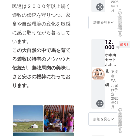
凍真空
ロと言
2026
ブロッ
ルビ
育てた
工経験
を守り
民達は２０００年以上続く
パック
年01
える部
クを合
（フタ
馬の中
のある
馬肉を
こ
保存方
月
位で
計約４
の
エゴ）
から、
スタッ
遊牧の伝統を守りつつ、家
加工し
リ
法：要
す。 モ
ｋｇお
タ
【使用
特に状
フが、
ており
ー
冷凍 解
ンゴル
届け致
ン
する厳
詳細を見る
畜や自然環境の変化を敏感
態の良
日本の
ます。
を
凍方
の厳し
しま
選
選され
い馬を
解体用
商品
択
法：冷
い冬を
す。馬
に感じ取りながら暮らして
す
た馬】
厳選し
包丁を
名：遊
る
蔵庫で
超える
肉は数
モンゴ
て使用
使い加
牧馬肉
約１日
12,
います。
ため
百グラ
ル遊牧
してい
工して
産地：
お届け
残り1
に、多
000
ムから
民が弊
ます。
円
おりま
モンゴ
方法：
この大自然の中で馬を育て
くのう
数キロ
社に輸
モンゴ
す。 日
ル 食べ
ヤマト
ホホ肉
まみを
ごとに
出する
ルの馬
本の加
る遊牧民特有のノウハウと
方：生
運輸
セット
脂肪と
カット
ために
肉の中
工水準
食可 内
クール
ホホ：
して蓄
して真
特別に
でも最
伝統が、遊牧馬肉の美味し
を守り
容量：
便（冷
約４ｋ
えてい
空パッ
育てた
高品質
支援
馬肉を
合計約
凍） 輸
ｇ 馬の
る部位
クで梱
さと安さの根幹になってお
馬の中
者：
の馬肉
加工し
４ｋｇ
入、販
ほほの
です。
包して
2人
から、
をお届
ており
加工形
売者：
肉で
下記部
ります。
おりま
特に状
お届
け致し
ます。
状：塊
株式会
す。煮
位のブ
す。
け予
態の良
ます。
商品
肉 梱
社キー
込み料
ロック
定：
【部
い馬を
【日本
名：遊
包：冷
シア 補
理に使
2026
を合計
位】 大
厳選し
クオリ
牧馬肉
凍真空
足 ・一
年01
用され
約４ｋ
トロ
て使用
ティの
産地：
こ
パック
月
番美味
ること
ｇお届
の
（ハラ
してい
加工】
モンゴ
リ
保存方
しい旬
が多
け致し
タ
オビ）
ます。
モンゴ
ル 食べ
ー
法：要
の馬肉
く、脂
ます。
ン
【使用
詳細を見る
モンゴ
ルの契
方：生
を
冷凍 解
をお届
身部分
馬肉は
選
する厳
ルの馬
約工場
食可 内
択
凍方
けする
が少な
数百グ
す
選され
肉の中
にて、
容量：
る
法：冷
ため、
いこと
ラムご
た馬】
でも最
日本の
合計約
蔵庫で