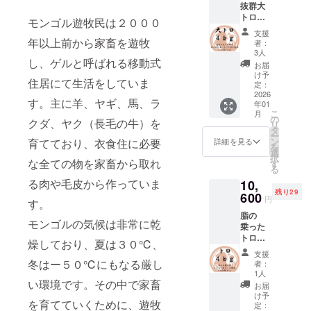
解体用
抜群大
とろけ
からラ
特に状
をお届
包丁を
トロ
る脂を
ンダム
態の良
モンゴル遊牧民は２０００
け致し
使い加
セット
楽しむ
に約４
い馬を
ます。
支援
工して
大ト
ことが
年以上前から家畜を遊牧
ｋｇの
厳選し
者：
【日本
おりま
ロ：約
できま
馬肉を
3人
て使用
クオリ
す。 日
４ｋｇ
し、ゲルと呼ばれる移動式
す。 カ
ミンチ
してい
お届
ティの
本の加
バラ肉
ルビの
に加工
け予
ます。
加工】
工水準
住居にて生活をしていま
の中で
ブロッ
定：
しお届
モンゴ
モンゴ
を守り
も、特
2026
クを合
け致し
ルの馬
ルの契
馬肉を
す。主に羊、ヤギ、馬、ラ
年01
に脂が
計約４
ます。
肉の中
約工場
加工し
こ
月
乗って
ｋｇお
の
【部位
でも最
クダ、ヤク（長毛の牛）を
にて、
ており
リ
いる部
届け致
タ
一覧】
高品質
日本の
ます。
ー
分を厳
しま
ン
ネック
育てており、衣食住に必要
詳細を見る
の馬肉
食肉工
商品
を
選しま
す。馬
選
外モモ
をお届
場で約
名：遊
択
した！
な全ての物を家畜から取れ
肉は数
す
内モモ
け致し
10年加
牧馬肉
る
馬肉の
百グラ
ランプ
ます。
工経験
産地：
る肉や毛皮から作っていま
10,
大トロ
ムから
スネ
【日本
のある
モンゴ
残り29
と言え
600
数キロ
【使用
クオリ
円
スタッ
ル 食べ
す。
る部位
ごとに
する厳
ティの
フが、
方：生
脂の
で、バ
カット
選され
加工】
日本の
モンゴルの気候は非常に乾
食可 内
乗った
ラより
して真
た馬】
モンゴ
解体用
容量：
トロ
きめ細
空パッ
モンゴ
燥しており、夏は３０℃、
ルの契
包丁を
合計約
セット
かく脂
クで梱
ル遊牧
約工場
支援
使い加
１ｋｇ
トロ：
身が
包して
冬はー５０℃にもなる厳し
民が弊
者：
にて、
工して
加工形
約４ｋ
入って
おりま
1人
社に輸
日本の
おりま
状：塊
ｇ 馬の
い環境です。その中で家畜
いま
す。
出する
お届
食肉工
す。 日
肉 梱
お腹の
す。 大
【部
け予
ために
場で約
本の加
包：冷
を育てていくために、遊牧
肉でト
トロの
定：
位】 カ
特別に
10年加
工水準