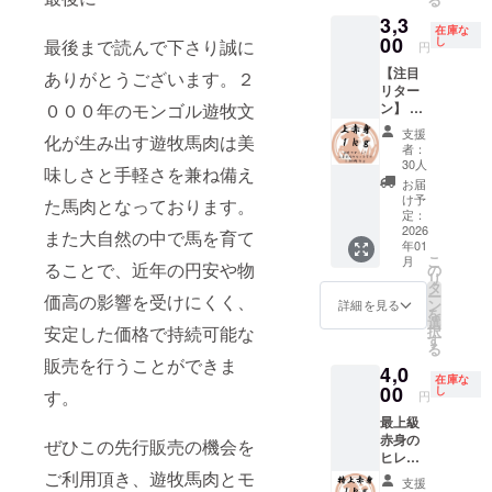
状：塊
原材料
あっさ
す。 ・
クを合
モンゴ
モンゴ
ルの契
食可 内
凍方
肉、ミ
3,3
及び添
りとし
パック
計約１
ル遊牧
ルの馬
約工場
在庫な
容量：
法：冷
ンチ 梱
加物等
た馬肉
00
ごとに
ｋｇお
し
最後まで読んで下さり誠に
民が弊
肉の中
円
にて、
合計約
蔵庫で
包：冷
の食品
の定
重量が
届け致
社に輸
でも最
日本の
１ｋｇ
約１日
凍真空
【注目
表示は
番、赤
ありがとうございます。２
異なる
しま
出する
高品質
食肉工
加工形
お届け
パック
リター
お届け
身馬肉
ため、
す。数
ために
の馬肉
場で約
状：塊
方法：
０００年のモンゴル遊牧文
保存方
ン】 厳
商品の
のセッ
リター
百グラ
特別に
をお届
10年加
肉 梱
ヤマト
法：要
選部位
ラベル
トとな
ンに
ムごと
育てた
け致し
支援
工経験
包：冷
化が生み出す遊牧馬肉は美
運輸
冷凍 解
の上赤
に表記
りま
よって
にカッ
馬の中
者：
ます。
のある
凍真空
クール
凍方
身セッ
されま
す。下
パック
トして
30人
から、
【日本
味しさと手軽さを兼ね備え
スタッ
パック
便（冷
法：冷
ト 上赤
す。 商
記の赤
数が異
真空
特に状
お届
クオリ
フが、
保存方
凍） 輸
蔵庫で
身：約
品開封
身部位
なりま
パック
け予
態の良
た馬肉となっております。
ティの
日本の
法：要
入、販
約１日
１ｋｇ
前には
からラ
定：
す。 ・
で梱包
い馬を
加工】
解体用
冷凍 解
売者：
お届け
赤身肉
2026
必ずお
ンダム
また大自然の中で馬を育て
原材料
してお
厳選し
モンゴ
包丁を
凍方
株式会
年01
方法：
の中で
届けの
に約１
及び添
りま
て使用
ルの契
使い加
こ
法：冷
月
社キー
ヤマト
も特に
ることで、近年の円安や物
リター
ｋｇの
の
加物等
す。
してい
約工場
工して
リ
蔵庫で
シア 補
運輸
柔らか
ンに貼
馬肉を
タ
の食品
【部
ます。
にて、
おりま
ー
約１日
価高の影響を受けにくく、
足 ・一
クール
くうま
付され
お届け
ン
表示は
位】 ハ
詳細を見る
モンゴ
日本の
す。 日
を
お届け
番美味
便（冷
みの強
たラベ
致しま
選
お届け
ラミ
ルの馬
食肉工
本の加
安定した価格で持続可能な
択
方法：
しい旬
凍） 輸
い部位
ルや注
す。馬
す
商品の
【使用
肉の中
場で約
工水準
る
ヤマト
の馬肉
入、販
を厳選
意書き
肉は数
ラベル
する厳
でも最
販売を行うことができま
10年加
を守り
運輸
をお届
4,0
売者：
しまし
をご確
百グラ
に表記
選され
高品質
工経験
在庫な
馬肉を
クール
けする
株式会
た！ 下
00
認くだ
ムごと
し
されま
た馬】
す。
の馬肉
円
のある
加工し
便（冷
ため、
社キー
記の赤
さい。
にカッ
す。 商
モンゴ
をお届
スタッ
ており
凍） 輸
お手元
最上級
シア 補
身部位
トして
品開封
ル遊牧
け致し
フが、
ます。
入、販
に届く
赤身の
足 ・一
からラ
ぜひこの先行販売の機会を
真空
前には
民が弊
ます。
日本の
商品
売者：
までお
ヒレ肉
番美味
ンダム
パック
必ずお
社に輸
【日本
解体用
名：遊
株式会
時間を
セット
ご利用頂き、遊牧馬肉とモ
しい旬
に約１
で梱包
届けの
出する
クオリ
支援
包丁を
牧馬肉
社キー
頂きま
ヒレ