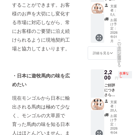
特に状
加工】
工水準
産地：
株式会
リター
ト ガ
することができます。お客
品開封
計約１
りま
態の良
モンゴ
支援
を守り
モンゴ
社キー
ンに
ツ：約
前には
ｋｇお
す。
い馬を
者：
ルの契
馬肉を
ル 食べ
シア 補
様のお声を大切にし変化す
よって
４ｋｇ
必ずお
届け致
【部
0人
厳選し
約工場
加工し
方：加
足 ・一
パック
ガツと
届けの
しま
位】
て使用
お届
にて、
ており
る市場に対応しながら、常
熱用 内
番美味
数が異
呼ばれ
リター
す。数
テッポ
け予
してい
日本の
ます。
容量：
しい旬
なりま
る馬の
ンに貼
百グラ
定：
ウ（直
ます。
食肉工
にお客様のご要望に沿え続
商品
合計約
の馬肉
す。 ・
胃袋で
2026
付され
ムごと
腸）
モンゴ
場で約
名：遊
４ｋｇ
をお届
年01
原材料
す。 大
たラベ
に分け
【使用
けられるように現地契約工
ルの馬
10年加
牧馬肉
こ
梱包：
月
けする
及び添
腸より
ルや注
て、真
の
する厳
肉の中
工経験
産地：
リ
冷凍真
ため、
加物等
あっさ
意書き
空パッ
場と協力してまいります。
タ
選され
でも最
のある
モンゴ
ー
空パッ
お手元
の食品
りして
をご確
クで梱
ン
た馬】
詳細を見る
高品質
スタッ
ル 食べ
を
ク 保存
に届く
表示は
ます
認くだ
包して
選
モンゴ
の馬肉
フが、
方：加
択
方法：
までお
お届け
が、
さい。
おりま
す
ル遊牧
をお届
日本の
熱用 内
る
要冷凍
時間を
商品の
ジュー
す。
民が弊
け致し
解体用
容量：
解凍方
頂きま
2,2
ラベル
シーで
【部
社に輸
ます。
包丁を
在庫な
合計約
法：冷
・日本に遊牧馬肉の味を広
す。 ・
に表記
うまみ
00
位】 ガ
し
出する
【日本
円
使い加
１ｋｇ
蔵庫で
パック
されま
が強い
ツ（胃
ために
クオリ
工して
めたい
梱包：
約１日
ごとに
ご好評
す。 商
部位で
袋）
特別に
ティの
おりま
冷凍真
お届け
重量が
につき
品開封
す。 ガ
【使用
育てた
加工】
す。 日
空パッ
方法：
異なる
さらに
前には
ツを合
する厳
馬の中
モンゴ
現在モンゴルから日本に輸
本の加
ク 保存
ヤマト
ため、
追加！
必ずお
計約４
選され
から、
ルの契
支援
工水準
方法：
運輸
リター
【注目
届けの
ｋｇお
た馬】
出される馬肉は極めて少な
特に状
者：
約工場
を守り
要冷凍
クール
ンに
リター
リター
届け致
モンゴ
20人
態の良
にて、
馬肉を
解凍方
便（冷
よって
ン】 超
ンに貼
しま
く、モンゴルの大草原で
ル遊牧
い馬を
お届
日本の
加工し
法：冷
凍） 輸
パック
お買い
付され
す。数
民が弊
け予
厳選し
食肉工
ており
蔵庫で
入、販
育った馬肉の味を知る日本
数が異
得の赤
たラベ
百グラ
定：
社に輸
て使用
場で約
ます。
約１日
売者：
なりま
身セッ
2026
ルや注
ムごと
出する
してい
10年加
商品
お届け
人はほとんどいません。ま
株式会
年04
す。 ・
ト 並赤
意書き
に分け
ために
ます。