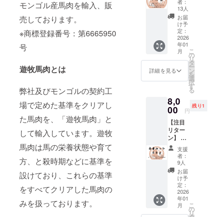
です。
クで梱
者：
モンゴル産馬肉を輸入、販
身セッ
す。下
包して
13人
またモンゴ
ト 上赤
記の赤
おりま
お届
売しております。
ルの馬は自
身：約
身部位
す。
け予
４ｋｇ
からラ
定：
【部
然に生える
※商標登録番号：第6665950
赤身肉
2026
ンダム
位】 ト
草のみを食
年01
の中で
号
に約４
ロ（バ
こ
月
も特に
べて育つた
ｋｇの
の
ラ） 肩
リ
柔らか
馬肉を
タ
バラ
め、通常馬
ー
遊牧馬肉とは
くうま
お届け
ン
【使用
詳細を見る
を
を育てるた
みの強
致しま
選
する厳
択
い部位
す。馬
めの費用と
す
選され
る
弊社及びモンゴルの契約工
を厳選
肉は数
た馬】
して必要な
8,0
しまし
百グラ
モンゴ
場で定めた基準をクリアし
残り1
エサ代や燃
た！ 下
00
ムから
ル遊牧
円
記の赤
数キロ
民が弊
料代を一切
た馬肉を、「遊牧馬肉」と
【注目
身部位
ごとに
社に輸
必要としま
リター
からラ
カット
して輸入しています。遊牧
出する
ン】 便
ンダム
せん。その
して真
ために
利な馬
馬肉は馬の栄養状態や育て
に約４
空パッ
特別に
支援
ため他の馬
肉ユッ
ｋｇの
クで梱
育てた
者：
肉に比べ安
方、と殺時期などに基準を
ケセッ
馬肉を
包して
9人
馬の中
ト 赤
お届け
おりま
定的なお手
から、
お届
設けており、これらの基準
身：約
致しま
す。
け予
特に状
頃価格でお
４ｋｇ
す。馬
定：
【部位
態の良
をすべてクリアした馬肉の
赤身部
2026
届けできる
肉は数
一覧】
い馬を
年01
位をミ
百グラ
ネック
みを扱っております。
厳選し
ことも特徴
こ
月
ンチ状
ムから
の
外モモ
て使用
リ
です。
に加工
数キロ
タ
内モモ