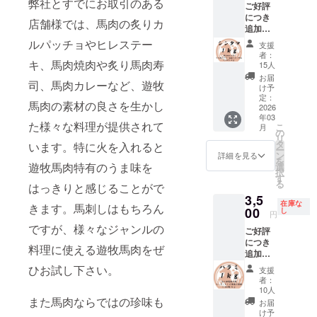
弊社とすでにお取引のある
い馬を
ル 食べ
本の加
パック
ご好評
及び添
大トロ
ださ
育てた
でも最
厳選し
方：生
工水準
ごとに
につき
加物等
と言え
い。 下
馬の中
店舗様では、馬肉の炙りカ
高品質
て使用
食可 内
を守り
重量が
追加！
の食品
る部位
記の赤
から、
の馬肉
してい
容量：
馬肉を
異なる
最高級
表示は
で、バ
ルパッチョやヒレステー
身部位
特に状
をお届
支援
ます。
合計約
加工し
ため、
モモ肉
お届け
ラより
からラ
態の良
者：
け致し
モンゴ
１ｋｇ
ており
リター
のシン
キ、馬肉焼肉や炙り馬肉寿
商品の
きめ細
ンダム
15人
い馬を
ます。
ルの馬
加工形
ます。
ンに
タマ
ラベル
かく脂
に約１
厳選し
お届
【日本
肉の中
状：塊
司、馬肉カレーなど、遊牧
商品
よって
セット
に表記
身が
ｋｇの
け予
て使用
クオリ
でも最
肉 梱
名：遊
パック
シンタ
されま
入って
定：
馬肉を
してい
ティの
高品質
馬肉の素材の良さを生かし
包：冷
牧馬肉
数が異
マ：約
2026
す。 商
いま
ミンチ
ます。
加工】
の馬肉
凍真空
産地：
年03
なりま
１ｋｇ
品開封
す。 大
に加工
モンゴ
た様々な料理が提供されて
モンゴ
をお届
こ
パック
月
モンゴ
す。 ・
馬のモ
前には
トロの
の
しお届
ルの馬
ルの契
け致し
リ
保存方
ル 食べ
原材料
モ部分
必ずお
ブロッ
タ
け致し
います。特に火を入れると
肉の中
約工場
ます。
ー
法：要
方：生
及び添
にある
届けの
クを合
ン
ます。
詳細を見る
でも最
にて、
【日本
を
冷凍 解
食可 内
加物等
球体状
遊牧馬肉特有のうま味を
リター
計約１
選
【部位
高品質
日本の
クオリ
択
凍方
容量：
の食品
の部位
ンに貼
ｋｇお
す
一覧】
の馬肉
食肉工
ティの
る
法：冷
合計約
はっきりと感じることがで
表示は
です。
付され
届け致
ネック
をお届
場で約
加工】
蔵庫で
１ｋｇ
3,5
お届け
モモ肉
たラベ
しま
外モモ
け致し
10年加
在庫な
モンゴ
きます。馬刺しはもちろん
約１日
加工形
商品の
の中で
00
ルや注
す。馬
し
内モモ
ます。
円
工経験
ルの契
お届け
状：塊
ラベル
１番柔
意書き
肉は数
ランプ
【日本
のある
ですが、様々なジャンルの
約工場
方法：
肉、ミ
ご好評
に表記
らかい
をご確
百グラ
スネ
クオリ
スタッ
にて、
ヤマト
ンチ 梱
につき
されま
部位と
認くだ
ムごと
【使用
料理に使える遊牧馬肉をぜ
ティの
フが、
日本の
運輸
包：冷
追加！
す。 商
して有
さい。
にカッ
する厳
加工】
日本の
食肉工
クール
凍真空
もっち
品開封
名で、
トして
ひお試し下さい。
選され
モンゴ
支援
解体用
場で約
便（冷
パック
りハラ
前には
取れる
真空
た馬】
者：
ルの契
包丁を
10年加
凍） 輸
保存方
ミセッ
必ずお
量が少
パック
10人
モンゴ
約工場
使い加
工経験
入、販
法：要
ト ハラ
また馬肉ならではの珍味も
届けの
ない希
で梱包
ル遊牧
お届
にて、
工して
のある
売者：
冷凍 解
ミ：約
リター
少部位
してお
け予
民が弊
日本の
おりま