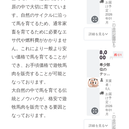
ごとに
約１ｋ
前には
す。 ホ
（小
社に輸
お届
にて、
ており
パック
株式会
重量が
ｇ 馬の
必ずお
ルモン
原の中で大切に育てていま
腸）
け予
出する
日本の
ます。
保存方
社キー
異なる
直腸で
届けの
を合計
定：
【使用
ために
食肉工
商品
法：要
シア 補
す。自然のサイクルに沿っ
ため、
テッポ
2026
リター
約４ｋ
する厳
特別に
場で約
名：遊
冷凍 解
足 ・一
年01
リター
ウと呼
ンに貼
ｇお届
選され
育てた
10年加
牧馬肉
こ
凍方
月
て馬を育てるため、通常家
番美味
ンに
ばれる
付され
け致し
の
た馬】
馬の中
工経験
産地：
リ
法：冷
しい旬
よって
希少部
たラベ
ます。
タ
モンゴ
から、
のある
畜を育てるために必要なエ
モンゴ
ー
蔵庫で
の馬肉
パック
位で
ルや注
数百グ
ン
ル遊牧
詳細を見る
特に状
スタッ
ル 食べ
を
約１日
をお届
数が異
す。 煮
意書き
ラムか
選
民が弊
態の良
サ代や燃料費がかかりませ
フが、
方：生
択
お届け
けする
なりま
込み料
をご確
数キロ
す
社に輸
い馬を
日本の
食可 内
る
方法：
ため、
す。 ・
理に向
認くだ
ごとに
ん。これにより一般より安
出する
厳選し
解体用
容量：
ヤマト
お手元
8,0
原材料
いてお
さい。
分け
ために
て使用
包丁を
合計約
運輸
に届く
残り1
及び添
り、下
い価格で馬を育てることが
00
て、真
特別に
してい
円
使い加
１ｋｇ
クール
までお
加物等
処理と
空パッ
育てた
ます。
工して
加工形
便（冷
でき、お手頃価格で遊牧馬
時間を
希少部
の食品
して一
クで梱
馬の中
モンゴ
おりま
状：塊
凍） 輸
頂きま
位の
表示は
度ボイ
包して
から、
ルの馬
す。 日
肉 梱
肉を販売することが可能と
入、販
す。 ・
テッポ
お届け
ルする
おりま
特に状
肉の中
本の加
包：冷
売者：
パック
ウセッ
商品の
と柔ら
す。
態の良
でも最
支援
なっております。
工水準
凍真空
株式会
ごとに
ト テッ
ラベル
かくな
【部
い馬を
者：
高品質
を守り
パック
社キー
重量が
ポウ：
に表記
りま
位】 ホ
0人
厳選し
大自然の中で馬を育てる伝
の馬肉
馬肉を
保存方
シア 補
異なる
約４ｋ
されま
す。
ルモン
て使用
お届
をお届
加工し
法：要
足 ・一
ため、
ｇ 馬の
す。 商
テッポ
統とノウハウが、格安で遊
（小
け予
してい
け致し
ており
冷凍 解
番美味
リター
直腸で
品開封
ウを合
定：
腸）
ます。
ます。
ます。
凍方
しい旬
ンに
テッポ
2026
牧馬肉を販売できる要因と
前には
計約１
【使用
モンゴ
【日本
商品
法：冷
の馬肉
年01
よって
ウと呼
必ずお
ｋｇお
する厳
ルの馬
クオリ
名：遊
こ
蔵庫で
月
なっております。
をお届
パック
ばれる
届けの
届け致
の
選され
肉の中
ティの
牧馬肉
リ
約１日
けする
数が異
希少部
リター
しま
タ
た馬】
でも最
加工】
産地：
ー
お届け
ため、
なりま
位で
ンに貼
す。数
ン
モンゴ
詳細を見る
高品質
モンゴ
モンゴ
を
方法：
お手元
す。 ・
す。 煮