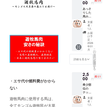
蔵庫で
までお
残り6
商品の
べ脂身
00
さい。
４ｋｇ
めに特
【日本
円
包丁を
ル 食べ
約１日
時間を
ラベル
が少な
お届け
別に育
クオリ
使い加
方：生
お届け
頂きま
あっさ
に表記
く、
致しま
てた馬
ティの
工して
食可 内
方法：
す。 ・
りした
されま
あっさ
す。数
の中か
加工】
おりま
容量：
ヤマト
パック
馬ホル
す。 商
りとし
百グラ
ら、特
モンゴ
す。 日
合計約
運輸
ごとに
モン
品開封
た味わ
ムか数
に状態
ルの契
支援
本の加
４ｋｇ
クール
重量が
セット
前には
いが特
キロご
の良い
者：
約工場
工水準
加工形
便（冷
異なる
ホルモ
必ずお
徴で
とに分
1人
馬を厳
にて、
を守り
状：塊
凍） 輸
ため、
ン：約
届けの
す。 ホ
けて、
選して
お届
日本の
馬肉を
肉 梱
入、販
リター
４ｋｇ
リター
ルモン
真空
け予
使用し
食肉工
加工し
包：冷
売者：
ンに
馬の小
ンに貼
を合計
定：
パック
ていま
場で約
ており
凍真空
株式会
よって
腸。煮
2026
付され
約１ｋ
で梱包
す。 モ
10年加
ます。
パック
社キー
年01
パック
込み料
たラベ
ｇお届
してお
ンゴル
工経験
商品
こ
保存方
月
シア 補
数が異
理に使
ルや注
け致し
の
りま
の馬肉
のある
名：遊
リ
法：要
足 ・一
なりま
われる
意書き
ます。
タ
す。
の中で
スタッ
牧馬肉
ー
冷凍 解
番美味
す。 ・
ことが
をご確
数百グ
ン
【部
詳細を見る
も最高
フが、
産地：
を
凍方
しい旬
原材料
多い部
認くだ
ラムご
選
位】 ト
品質の
日本の
モンゴ
択
法：冷
の馬肉
及び添
位で
さい。
とに分
す
ロホル
馬肉を
解体用
ル 食べ
る
蔵庫で
をお届
加物等
す。 大
けて、
モン
お届け
包丁を
方：生
約１日
けする
2,5
の食品
腸に比
真空
（大
致しま
使い加
食可 内
お届け
ため、
残り1
表示は
べ脂身
00
パック
腸）
す。
円
工して
容量：
方法：
・エサ代や燃料費がかから
お手元
お届け
が少な
で梱包
【使用
【日本
おりま
合計約
ヤマト
に届く
希少部
商品の
く、
してお
する厳
クオリ
す。 日
ない
４ｋｇ
運輸
までお
位の
ラベル
あっさ
りま
選され
ティの
本の加
加工形
クール
時間を
テッポ
に表記
りとし
す。
た馬】
加工】
工水準
状：塊
便（冷
頂きま
ウセッ
されま
た味わ
【部
モンゴ
モンゴ
支援
遊牧馬肉に使用する馬は、
を守り
肉 梱
凍） 輸
す。 ・
ト テッ
す。 商
いが特
位】 ホ
ル遊牧
者：
ルの契
馬肉を
包：冷
入、販
パック
ポウ：
品開封
徴で
ルモン
1人
全てモンゴル遊牧民が大草
民が弊
約工場
加工し
凍真空
売者：