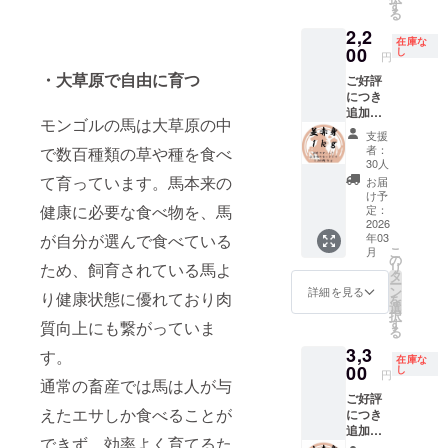
に表記
身、ト
届け致
す
る便利
高品質
日本の
ク 保存
る
番美味
す。 ・
されま
ロ、
しま
な商品
の馬肉
食肉工
方法：
しい旬
パック
2,2
す。 商
ユッケ
す。馬
となっ
をお届
場で約
在庫な
要冷凍
の馬肉
ごとに
品開封
の詰め
00
肉は数
し
ており
け致し
円
10年加
解凍方
をお届
重量が
前には
合わせ
百グラ
ます。
ます。
工経験
法：冷
・大草原で自由に育つ
けする
異なる
ご好評
必ずお
セット
ムごと
３種類
【日本
のある
蔵庫で
ため、
ため、
につき
届けの
です。
にカッ
をなる
クオリ
スタッ
約１日
お手元
リター
追加！
リター
ご家庭
トして
べく均
ティの
モンゴルの馬は大草原の中
フが、
お届け
に届く
ンに
【注目
ンに貼
でも便
真空
等にお
加工】
支援
日本の
方法：
までお
よって
リター
付され
利なサ
パック
送りし
者：
で数百種類の草や種を食べ
モンゴ
解体用
ヤマト
時間を
パック
ン】 超
たラベ
イズで
で梱包
30人
ます
ルの契
包丁を
運輸
頂きま
数が異
お買い
ルや注
お届け
て育っています。馬本来の
してお
が、多
お届
約工場
使い加
クール
す。 ・
なりま
得の赤
意書き
致しま
りま
け予
少ばら
にて、
工して
便（冷
パック
す。 ・
身セッ
健康に必要な食べ物を、馬
をご確
す。 赤
定：
す。
つきが
日本の
おりま
凍） 輸
ごとに
原材料
ト 並赤
2026
認くだ
身とト
【部
出る場
食肉工
す。 日
入、販
が自分が選んで食べている
重量が
年03
及び添
身：約
さい。
ロは数
位】 カ
合がご
場で約
本の加
こ
売者：
月
異なる
加物等
１ｋｇ
百グラ
の
ルビ
ざいま
10年加
工水準
ため、飼育されている馬よ
リ
株式会
ため、
の食品
本プロ
ムごと
タ
（フタ
す。 赤
工経験
を守り
ー
社キー
リター
表示は
ジェク
にカッ
ン
エゴ）
詳細を見る
身、
り健康状態に優れており肉
のある
馬肉を
を
シア 補
ンに
お届け
トで最
トして
選
【使用
ユッケ
スタッ
加工し
択
足 ・一
よって
商品の
大級の
真空
す
する厳
質向上にも繋がっていま
【部位
フが、
ており
る
番美味
パック
ラベル
注目リ
パック
選され
一覧】
日本の
ます。
しい旬
数が異
3,3
に表記
ターン
す。
で梱包
た馬】
ネック
解体用
在庫な
商品
の馬肉
なりま
されま
です！
00
してお
し
モンゴ
外モモ
円
包丁を
名：遊
をお届
す。 ・
通常の畜産では馬は人が与
す。 商
あっさ
りま
ル遊牧
内モモ
使い加
牧馬肉
けする
原材料
ご好評
品開封
りとし
す。
民が弊
ランプ
工して
産地：
えたエサしか食べることが
ため、
及び添
につき
前には
た馬肉
ユッケ
社に輸
トロ
おりま
モンゴ
お手元
加物等
追加！
必ずお
の定
は赤身
出する
【部位
す。 日
できず、効率よく育てるた
ル 食べ
に届く
の食品
【注目
届けの
番、赤