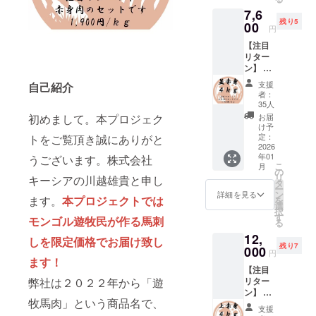
ンゴル
キーシアで
7,6
の厳し
は学生の頃
残り5
い冬を
00
円
超える
からの繋が
【注目
ため
りを活用
リター
に、多
ン】 超
し、モンゴ
くのう
お買い
まみを
ル遊牧民が
支援
自己紹介
得の赤
脂肪と
者：
育てた馬を
身セッ
して蓄
35人
ト 並赤
えてい
現地契約工
お届
初めまして。本プロジェク
身：約
る部位
け予
場で加工し
４ｋｇ
です。
定：
トをご覧頂き誠にありがと
日本に輸入
本プロ
2026
下記部
年01
ジェク
うございます。株式会社
位のブ
しておりま
こ
月
トで最
ロック
の
す。厳しく
リ
キーシアの川越雄貴と申し
大級の
を合計
タ
ー
注目リ
も豊かな大
約１ｋ
ン
詳細を見る
ます。
本プロジェクトでは
を
ターン
ｇお届
選
草原が育む
択
です！
け致し
す
モンゴル遊牧民が作る馬刺
る
モンゴルの
あっさ
ます。
12,
りとし
馬肉は
馬肉（遊牧
しを限定価格でお届け致し
残り7
た馬肉
000
数百グ
円
馬肉）は、
の定
ます！
ラムご
【注目
くせが少な
番、赤
とに
リター
弊社は２０２２年から「遊
身馬肉
カット
く抜群なう
ン】 厳
のセッ
して真
ま味が特徴
牧馬肉」という商品名で、
選部位
トとな
空パッ
支援
の上赤
りま