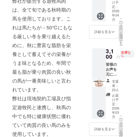
弊社が販売する遊牧馬肉
けする
す。 ・
ビセッ
意書き
利なサ
サーロ
け予
特別に
日本の
方：加
解凍方
ため、
原材料
ト カル
をご確
イズで
定：
イン 肩
育てた
解体用
は、全て旬である秋時期の
熱用 内
法：冷
お手元
及び添
ビ：約
2026
認くだ
お届け
ロース
馬の中
包丁を
容量：
蔵庫で
に届く
年04
加物等
１ｋｇ
さい。
致しま
【使用
馬を使用しております。こ
から、
使い加
合計約
こ
約１日
月
までお
の食品
柔らか
す。 赤
の
する厳
特に状
工して
１ｋｇ
リ
お届け
時間を
表示は
く脂身
身とト
れは馬たちが－50℃にもな
タ
選され
態の良
おりま
梱包：
ー
方法：
頂きま
お届け
部分に
ロは数
ン
た馬】
詳細を見る
い馬を
す。 日
冷凍真
を
ヤマト
す。 ・
る厳しい冬を乗り越えるた
商品の
多くの
百グラ
選
モンゴ
厳選し
本の加
空パッ
択
運輸
パック
ラベル
うまみ
ムごと
す
ル遊牧
て使用
工水準
ク 保存
る
クール
めに、秋に豊富な脂肪を栄
ごとに
に表記
が詰
にカッ
民が弊
してい
を守り
方法：
便（冷
重量が
3,1
されま
まった
トして
社に輸
ます。
馬肉を
在庫な
養として蓄えてその栄養が
要冷凍
凍） 輸
異なる
す。 商
カルビ
00
真空
し
出する
モンゴ
円
加工し
解凍方
入、販
ため、
品開封
のセッ
パック
ために
ルの馬
うま味となるため、年間で
ており
法：冷
売者：
リター
皆様の
前には
トで
で梱包
特別に
肉の中
ます。
蔵庫で
株式会
ンに
お声を
必ずお
す！ 軽
してお
最も脂が乗り肉質の良い秋
育てた
でも最
商品
約１日
社キー
よって
元に商
届けの
く炙る
りま
馬の中
高品質
名：遊
お届け
シア 補
パック
品化！
リター
ことで
の馬が一番美味しいと言わ
す。
から、
の馬肉
支援
牧馬肉
方法：
足 ・一
数が異
【注目
ンに貼
とろけ
ユッケ
特に状
者：
をお届
産地：
ヤマト
番美味
れています。
なりま
リター
付され
る脂を
は赤身
20人
態の良
け致し
モンゴ
運輸
しい旬
す。 ・
ン】 複
たラベ
楽しむ
部位を
い馬を
お届
ます。
ル 食べ
クール
弊社は現地契約工場及び指
の馬肉
原材料
数部位
ルや注
ことが
ミンチ
け予
厳選し
【日本
方：加
便（冷
をお届
及び添
の詰め
意書き
できま
定：
状に加
て使用
クオリ
定遊牧民と連携し、秋馬の
熱用 内
凍） 輸
けする
加物等
合わせ
2026
をご確
す。 カ
工し、
してい
ティの
容量：
入、販
ため、
年03
の食品
セット
認くだ
ルビの
真空
ます。
中でも特に健康状態に優れ
加工】
合計約
こ
売者：
月
お手元
表示は
詰め合
さい。
ブロッ
の
パック
モンゴ
モンゴ
４ｋｇ
リ
株式会
に届く
お届け
わせ：
クを合
タ
ていて肉質の良い馬のみを
を開け
ルの馬
ルの契
梱包：
ー
社キー
までお
商品の
約１ｋ
計約１
ン
ればす
詳細を見る
肉の中
約工場
冷凍真
を
シア 補
時間を
ラベル
ｇ 赤
使用しています。
ｋｇお
選
ぐ使え
でも最
にて、
空パッ
択
足 ・一
頂きま