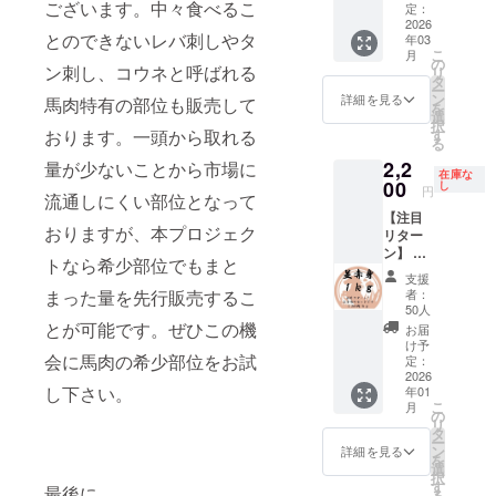
スタッ
株式会
ございます。中々食べるこ
凍方
１ｋｇ
ンに貼
です。
定：
りま
社に輸
食肉工
す。 日
フが、
社キー
法：冷
馬の横
2026
付され
シンタ
す。
出する
場で約
本の加
とのできないレバ刺しやタ
日本の
シア 補
年03
蔵庫で
隔膜の
たラベ
マのブ
【部
ために
10年加
工水準
こ
解体用
月
足 ・一
約１日
部分の
ルや注
ロック
の
位】 大
特別に
工経験
ン刺し、コウネと呼ばれる
を守り
リ
包丁を
番美味
お届け
肉を使
意書き
を合計
タ
トロ
育てた
のある
馬肉を
ー
使い加
しい旬
方法：
用して
をご確
約１ｋ
ン
（ハラ
詳細を見る
馬肉特有の部位も販売して
馬の中
スタッ
加工し
を
工して
の馬肉
ヤマト
おりま
認くだ
ｇお届
選
オビ）
から、
フが、
ており
択
おりま
をお届
運輸
す。 弾
さい。
け致し
おります。一頭から取れる
す
【使用
特に状
日本の
ます。
る
す。 日
けする
クール
力があ
ます。
する厳
態の良
解体用
商品
本の加
ため、
2,2
量が少ないことから市場に
便（冷
ります
数百グ
選され
い馬を
包丁を
在庫な
名：遊
工水準
お手元
凍） 輸
が、焼
00
ラムご
し
た馬】
厳選し
円
使い加
牧馬肉
を守り
流通しにくい部位となって
に届く
入、販
いても
とに
モンゴ
て使用
工して
産地：
馬肉を
までお
【注目
売者：
固くな
カット
ル遊牧
してい
おりま
おりますが、本プロジェク
モンゴ
加工し
時間を
リター
株式会
りにく
して真
民が弊
ます。
す。 日
ル 食べ
ており
頂きま
ン】 超
社キー
い部位
空パッ
社に輸
モンゴ
トなら希少部位でもまと
本の加
方：生
ます。
す。 ・
お買い
シア 補
です。
クで梱
出する
ルの馬
支援
工水準
食可 内
商品
パック
得の赤
足 ・一
お腹部
包して
まった量を先行販売するこ
ために
者：
肉の中
を守り
容量：
名：遊
ごとに
身セッ
番美味
分の肉
おりま
50人
特別に
でも最
馬肉を
合計約
牧馬肉
重量が
ト 並赤
しい旬
なので
とが可能です。ぜひこの機
す。
育てた
お届
高品質
加工し
１ｋｇ
産地：
異なる
身：約
の馬肉
うま味
【部
け予
馬の中
の馬肉
ており
加工形
モンゴ
会に馬肉の希少部位をお試
ため、
１ｋｇ
をお届
の詰
定：
位】 シ
から、
をお届
ます。
状：塊
ル 食べ
リター
本プロ
2026
けする
まった
ンタマ
特に状
け致し
商品
肉 梱
し下さい。
方：生
年01
ンに
ジェク
ため、
部位と
（モ
態の良
ます。
名：遊
こ
包：冷
月
食可 内
よって
トで最
お手元
なって
の
モ）
い馬を
【日本
牧馬肉
リ
凍真空
容量：
パック
大級の
に届く
おりま
タ
【使用
厳選し
クオリ
産地：
ー
パック
合計約
数が異
注目リ
までお
す。 ハ
ン
する厳
詳細を見る
て使用
ティの
モンゴ
を
保存方
１ｋｇ
なりま
ターン
時間を
ラミの
選
選され
してい
加工】
ル 食べ
択
法：要
加工形
す。 ・
です！
頂きま
ブロッ
す
た馬】
ます。
最後に
モンゴ
方：生
る
冷凍 解