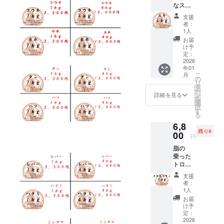
の馬肉
使い加
加工形
クール
パック
なスネ
加物等
脂身が
包して
ために
をお届
工して
状：塊
便（冷
ごとに
肉セッ
の食品
少ない
おりま
特別に
け致し
支援
おりま
肉 梱
凍） 輸
重量が
ト ス
表示は
ことも
す。
育てた
者：
ます。
す。 日
包：冷
入、販
異なる
ネ：約
お届け
特徴の
【部
1人
馬の中
【日本
本の加
凍真空
売者：
ため、
４ｋｇ
商品の
一つで
位】 シ
から、
お届
クオリ
工水準
パック
株式会
リター
ももよ
ラベル
す。 ス
ンタマ
け予
特に状
ティの
を守り
保存方
社キー
ンに
り下の
に表記
ネのブ
定：
（モ
態の良
加工】
馬肉を
法：要
シア 補
よって
部分を
2026
されま
ロック
モ）
い馬を
モンゴ
加工し
冷凍 解
足 ・一
年01
パック
使用し
す。 商
を合計
【使用
厳選し
ルの契
ており
こ
凍方
月
番美味
数が異
ており
品開封
約１ｋ
の
する厳
て使用
約工場
ます。
リ
法：冷
しい旬
なりま
ます。
前には
ｇお届
タ
選され
してい
にて、
商品
ー
蔵庫で
の馬肉
す。 ・
カレー
必ずお
け致し
ン
た馬】
詳細を見る
ます。
日本の
名：遊
を
約１日
をお届
原材料
などの
届けの
ます。
選
モンゴ
モンゴ
食肉工
牧馬肉
択
お届け
けする
及び添
煮込み
リター
数百グ
す
ル遊牧
ルの馬
場で約
産地：
る
方法：
ため、
加物等
料理な
ンに貼
ラムご
民が弊
肉の中
10年加
モンゴ
ヤマト
お手元
6,8
の食品
どに相
付され
とに
社に輸
でも最
工経験
ル 食べ
運輸
に届く
残り9
表示は
性抜群
00
たラベ
カット
出する
高品質
円
のある
方：生
クール
までお
お届け
です。
ルや注
して真
ために
の馬肉
スタッ
食可 内
便（冷
時間を
脂の
商品の
赤身の
意書き
空パッ
特別に
をお届
フが、
容量：
凍） 輸
頂きま
乗った
ラベル
部位で
をご確
クで梱
育てた
け致し
日本の
合計約
入、販
す。 ・
トロホ
に表記
脂身が
認くだ
包して
馬の中
ます。
解体用
４ｋｇ
売者：
パック
ルモン
されま
少ない
さい。
おりま
から、
【日本
支援
包丁を
加工形
株式会
ごとに
セット
す。 商
ことも
す。
特に状
者：
クオリ
使い加
状：塊
社キー
重量が
トロホ
品開封
特徴の
【部
1人
態の良
ティの
工して
肉 梱
シア 補
異なる
ルモ
前には
一つで
位】 ス
い馬を
お届
加工】
おりま
包：冷
足 ・一
ため、
ン：約
必ずお
す。 ス
ネ 【使
け予
厳選し
モンゴ
す。 日
凍真空
番美味
リター
４ｋｇ
届けの
ネのブ
定：
用する
て使用
ルの契
本の加
パック
しい旬
ンに
馬の大
2026
リター
ロック
厳選さ
してい
約工場