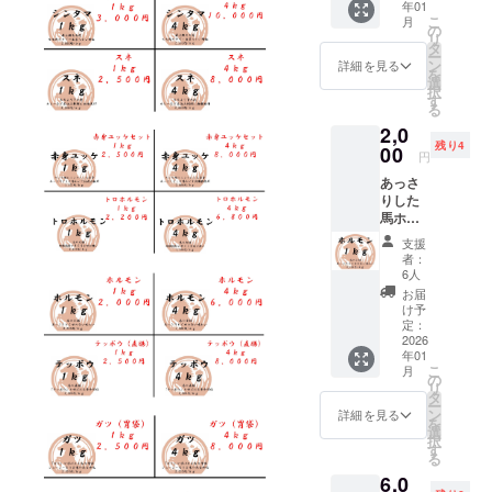
工水準
保存方
の馬肉
年01
よって
腸を使
ンに貼
を合計
れた
ます。
にて、
を守り
こ
法：要
月
をお届
パック
用して
付され
約４ｋ
の
馬】 モ
モンゴ
日本の
馬肉を
リ
冷凍 解
けする
数が異
おりま
たラベ
ｇお届
タ
ンゴル
ルの馬
食肉工
加工し
ー
凍方
ため、
なりま
す。 う
ルや注
け致し
ン
遊牧民
詳細を見る
肉の中
場で約
ており
を
法：冷
お手元
す。 ・
まみ成
意書き
ます。
選
が弊社
でも最
10年加
ます。
択
蔵庫で
に届く
原材料
分が強
をご確
数百グ
す
に輸出
高品質
工経験
商品
る
約１日
までお
及び添
く、噛
認くだ
ラムか
するた
の馬肉
のある
名：遊
お届け
時間を
2,0
加物等
むと濃
さい。
数キロ
めに特
をお届
スタッ
牧馬肉
方法：
頂きま
残り4
の食品
厚でう
00
ごとに
別に育
け致し
円
フが、
産地：
ヤマト
す。 ・
表示は
まみの
カット
てた馬
ます。
日本の
モンゴ
運輸
パック
あっさ
お届け
ある脂
して真
の中か
【日本
解体用
ル 食べ
クール
ごとに
りした
商品の
があふ
空パッ
ら、特
クオリ
包丁を
方：生
便（冷
重量が
馬ホル
ラベル
れ出し
クで梱
に状態
ティの
使い加
食可 内
凍） 輸
異なる
モン
に表記
ます。
包して
の良い
加工】
支援
工して
容量：
入、販
ため、
セット
されま
加熱す
おりま
馬を厳
者：
モンゴ
おりま
合計約
売者：
リター
ホルモ
す。 商
ると脂
す。
6人
選して
ルの契
す。 日
４ｋｇ
株式会
ンに
ン：約
品開封
が多く
【部
使用し
お届
約工場
本の加
加工形
社キー
よって
１ｋｇ
前には
出るの
位】 ス
け予
ていま
にて、
工水準
状：塊
シア 補
パック
馬の小
必ずお
で、網
定：
ネ 【使
す。 モ
日本の
を守り
肉 梱
足 ・一
数が異
腸。煮
2026
届けの
焼きな
用する
ンゴル
食肉工
馬肉を
包：冷
番美味
年01
なりま
込み料
リター
どでお
厳選さ
の馬肉
場で約
加工し
こ
凍真空
月
しい旬
す。 ・
理に使
ンに貼
召し上
の
れた
の中で
10年加
ており
リ
パック
の馬肉
原材料
われる
付され
がりく
タ
馬】 モ
も最高
工経験
ます。
ー
保存方
をお届
及び添
ことが
たラベ
ださ
ン
ンゴル
詳細を見る
品質の
のある
商品
を
法：要
けする
加物等
多い部
ルや注
い。 ト
選
遊牧民
馬肉を
スタッ
名：遊
択
冷凍 解
ため、
の食品
位で
意書き
ロホル
す
が弊社
お届け
フが、
牧馬肉
る
凍方
お手元
表示は
す。 大
をご確
モンを
に輸出
致しま
日本の
産地：
法：冷
に届く
6,0
お届け
腸に比
認くだ
合計約
するた
す。
解体用
モンゴ