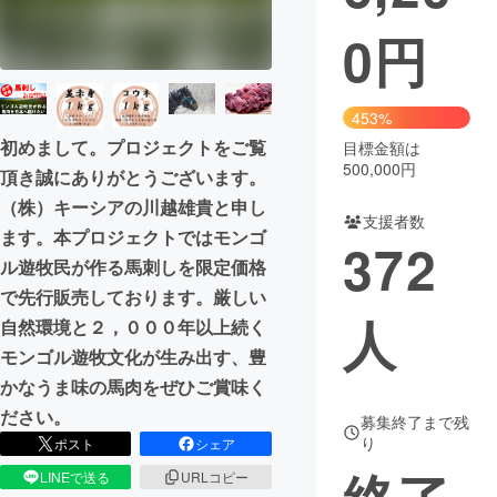
0
円
まちづくり・地域活性化
CAMPFIRE for Social Good
CAMPFIRE Creation
453%
CAMPFIREふるさと納税
machi-ya
コミュニティ
初めまして。プロジェクトをご覧
目標金額は
500,000円
頂き誠にありがとうございます。
（株）キーシアの川越雄貴と申し
支援者数
ます。本プロジェクトではモンゴ
372
ル遊牧民が作る馬刺しを限定価格
で先行販売しております。厳しい
人
自然環境と２，０００年以上続く
モンゴル遊牧文化が生み出す、豊
かなうま味の馬肉をぜひご賞味く
ださい。
募集終了まで残
り
ポスト
シェア
LINEで送る
URLコピー