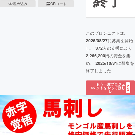
終了
埋め込み
QRコード
このプロジェクトは、
2025/08/27
に募集を開始
し、
372
人の支援により
2,266,200
円の資金を集
め、
2025/10/31
に募集を
終了しました
もう一度プロジェ
2
クトをやってほし
3
い