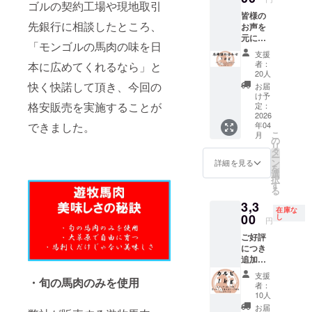
１ｋｇ
売者：
ため、
ゴルの契約工場や現地取引
及び添
い部位
す。馬
て使用
日本の
使い加
梱包：
株式会
リター
皆様の
加物等
を厳選
肉は数
してい
食肉工
工して
冷凍真
先銀行に相談したところ、
社キー
ンに
お声を
の食品
しまし
百グラ
ます。
場で約
おりま
空パッ
シア 補
よって
元に商
表示は
た！ 下
ムごと
モンゴ
10年加
す。 日
「モンゴルの馬肉の味を日
ク 保存
足 ・一
パック
品化！
お届け
記の赤
にカッ
ルの馬
工経験
支援
本の加
方法：
番美味
数が異
ご好評
商品の
身部位
トして
肉の中
者：
本に広めてくれるなら」と
のある
工水準
要冷凍
しい旬
なりま
につき
ラベル
からラ
真空
20人
でも最
スタッ
を守り
解凍方
の馬肉
す。 ・
追加！
に表記
ンダム
パック
快く快諾して頂き、今回の
高品質
お届
フが、
馬肉を
法：冷
をお届
原材料
【注目
されま
に約１
で梱包
け予
の馬肉
日本の
加工し
蔵庫で
けする
及び添
リター
格安販売を実施することが
す。 商
ｋｇの
定：
してお
をお届
解体用
ており
約１日
ため、
加物等
ン】 複
2026
品開封
馬肉を
りま
け致し
包丁を
ます。
お届け
お手元
年04
できました。
の食品
数部位
前には
お届け
す。
ます。
使い加
商品
こ
方法：
月
に届く
表示は
の詰め
必ずお
致しま
の
【部位
【日本
工して
名：遊
リ
ヤマト
までお
お届け
合わせ
届けの
す。馬
タ
一覧】
クオリ
おりま
牧馬肉
ー
運輸
時間を
商品の
セット
リター
肉は数
ン
ネック
詳細を見る
ティの
す。 日
産地：
を
クール
頂きま
ラベル
詰め合
ンに貼
百グラ
選
外モモ
加工】
本の加
モンゴ
択
便（冷
す。 ・
に表記
わせ：
付され
ムごと
す
内モモ
モンゴ
工水準
ル 食べ
る
凍） 輸
パック
されま
約１ｋ
たラベ
にカッ
ランプ
ルの契
を守り
方：加
入、販
ごとに
3,3
す。 商
ｇ 赤
ルや注
トして
【使用
約工場
馬肉を
在庫な
熱用 内
売者：
重量が
品開封
身、ト
00
意書き
真空
し
する厳
にて、
円
加工し
容量：
株式会
異なる
前には
ロ、
をご確
パック
選され
日本の
ており
合計約
社キー
ため、
ご好評
必ずお
ユッケ
認くだ
で梱包
た馬】
食肉工
ます。
４ｋｇ
シア 補
リター
につき
届けの
の詰め
さい。
してお
モンゴ
場で約
商品
梱包：
足 ・一
ンに
追加！
リター
合わせ
りま
ル遊牧
10年加
名：遊
冷凍真
番美味
よって
柔らか
ンに貼
セット
す。
民が弊
工経験
支援
牧馬肉
空パッ
しい旬
・旬の馬肉のみを使用
パック
くうま
付され
です。
【部位
社に輸
者：
のある
産地：
ク 保存
の馬肉
数が異
み抜群
たラベ
ご家庭
一覧】
10人
出する
スタッ
モンゴ
方法：
をお届
なりま
のカル
ルや注
でも便
ロース
ために
お届
フが、
ル 食べ
要冷凍