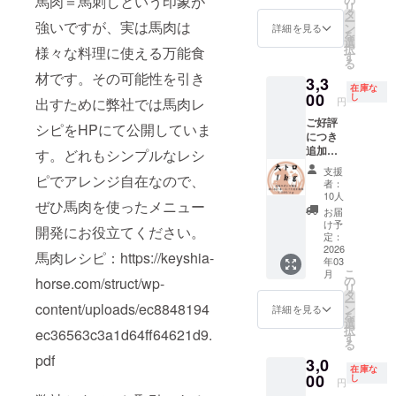
馬肉＝馬刺しという印象が
ユッケ
にて、
高品質
リ
法：冷
社キー
前には
赤身部
肉は数
タ
ネック
【部位
日本の
の馬肉
ー
蔵庫で
シア 補
強いですが、実は馬肉は
必ずお
位をミ
百グラ
ン
外モモ
詳細を見る
一覧】
食肉工
をお届
を
約１日
足 ・一
届けの
ンチ状
ムごと
選
内モモ
ネック
場で約
け致し
択
お届け
様々な料理に使える万能食
番美味
リター
に加工
にカッ
す
ランプ
外モモ
10年加
ます。
る
方法：
しい旬
ンに貼
した馬
トして
【使用
内モモ
工経験
材です。その可能性を引き
【日本
ヤマト
の馬肉
3,3
付され
肉ユッ
真空
する厳
ランプ
のある
在庫な
クオリ
運輸
をお届
たラベ
ケで
00
パック
し
選され
トロ
出すために弊社では馬肉レ
円
スタッ
ティの
クール
けする
ルや注
す！ 真
で梱包
た馬】
【部位
フが、
加工】
便（冷
ため、
ご好評
意書き
空パッ
してお
シピをHPにて公開していま
モンゴ
一覧】
日本の
モンゴ
凍） 輸
お手元
につき
をご確
クを開
りま
ル遊牧
バラ 肩
解体用
ルの契
入、販
に届く
追加！
認くだ
ければ
す。どれもシンプルなレシ
す。
民が弊
バラ
包丁を
約工場
売者：
までお
うまみ
さい。
すぐ使
【部位
社に輸
【使用
支援
使い加
にて、
株式会
ピでアレンジ自在なので、
時間を
抜群大
える便
一覧】
出する
者：
する厳
工して
日本の
社キー
頂きま
トロ
利な
ロース
10人
ために
選され
おりま
食肉工
ぜひ馬肉を使ったメニュー
シア 補
す。 ・
セット
ユッケ
サーロ
特別に
お届
た馬】
す。 日
場で約
足 ・一
パック
大ト
となっ
イン 肩
け予
育てた
モンゴ
開発にお役立てください。
本の加
10年加
番美味
ごとに
ロ：約
ており
定：
ロース
馬の中
ル遊牧
工水準
工経験
しい旬
重量が
１ｋｇ
2026
ます。
【使用
から、
馬肉レシピ：https://keyshia-
民が弊
を守り
のある
の馬肉
年03
異なる
バラ肉
あっさ
する厳
特に状
社に輸
馬肉を
こ
スタッ
月
をお届
ため、
の中で
りとし
の
horse.com/struct/wp-
選され
態の良
出する
加工し
リ
フが、
けする
リター
も、特
た味わ
タ
た馬】
い馬を
ために
ており
ー
日本の
ため、
ンに
に脂が
content/uploads/ec8848194
いの赤
ン
モンゴ
詳細を見る
厳選し
特別に
ます。
を
解体用
お手元
よって
乗って
身肉に
選
ル遊牧
て使用
育てた
商品
択
包丁を
ec36563c3a1d64ff64621d9.
に届く
パック
いる部
お好み
す
民が弊
してい
馬の中
名：遊
る
使い加
までお
数が異
分を厳
のタレ
社に輸
ます。
から、
牧馬肉
pdf
工して
時間を
3,0
なりま
選しま
をかけ
出する
モンゴ
特に状
在庫な
産地：
おりま
頂きま
す。 ・
した！
00
てお楽
し
ために
ルの馬
円
態の良
モンゴ
す。 日
す。 ・
原材料
馬肉の
しみく
特別に
肉の中