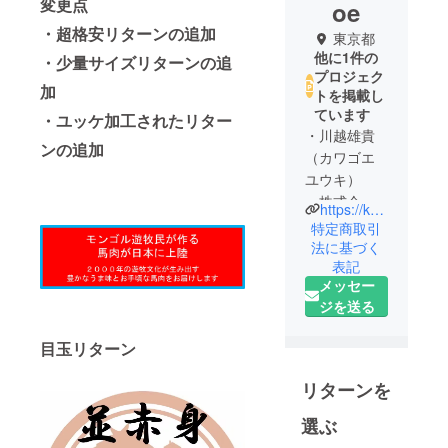
変更点
oe
・超格安リターンの追加
東京都
他に1件の
・少量サイズリターンの追
プロジェク
加
トを掲載し
ています
・ユッケ加工されたリター
・川越雄貴
ンの追加
（カワゴエ
ユウキ）
・株式会社
https://keyshia-horse.com/
キーシア
特定商取引
代表取締役
法に基づく
表記
社長
メッセー
ジを送る
はじめまし
て。株式会
目玉リターン
社キーシア
の川越雄貴
リターンを
と申しま
す。
選ぶ
幼いころか