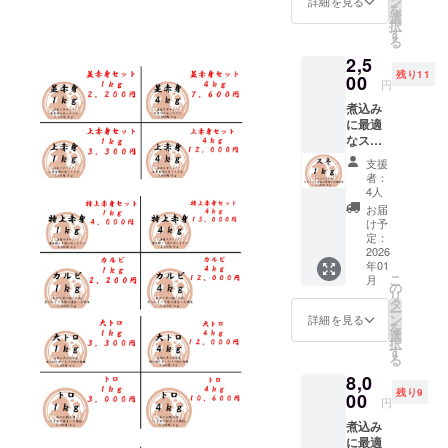
ン
（肝
詳細を見る
ンゴル
のある
商品
を
法：冷
シア 補
お届け
モモ肉
たラベ
計約４
選
臓）
の馬肉
スタッ
名：遊
択
蔵庫で
足 ・一
商品の
の中で
ルや注
ｋｇお
す
【使用
の中で
フが、
牧馬肉
る
約１日
番美味
ラベル
１番柔
意書き
届け致
する厳
も最高
日本の
産地：
お届け
しい旬
2,5
に表記
らかい
をご確
しま
選され
品質の
解体用
モンゴ
方法：
の馬肉
残り11
されま
部位と
00
認くだ
す。数
た馬】
馬肉を
円
包丁を
ル 食べ
ヤマト
をお届
す。 商
して有
さい。
百グラ
モンゴ
お届け
使い加
方：生
運輸
けする
煮込み
品開封
名で、
ムか数
ル遊牧
致しま
工して
食可 内
クール
ため、
に最適
前には
取れる
キロご
民が弊
す。
おりま
容量：
便（冷
お手元
なスネ
必ずお
量が少
とに
社に輸
【日本
す。 日
合計約
凍） 輸
に届く
肉セッ
届けの
ない希
カット
出する
クオリ
支援
本の加
４ｋｇ
入、販
までお
ト ス
リター
少部位
して真
ために
者：
ティの
工水準
加工形
売者：
時間を
ネ：約
ンに貼
です。
空パッ
4人
特別に
加工】
を守り
状：塊
株式会
頂きま
１ｋｇ
付され
シンタ
クで梱
育てた
お届
モンゴ
馬肉を
肉 梱
社キー
す。 ・
ももよ
たラベ
マのブ
包して
け予
馬の中
ルの契
加工し
包：冷
シア 補
パック
り下の
ルや注
ロック
定：
おりま
から、
約工場
ており
凍真空
足 ・一
ごとに
部分を
2026
意書き
を合計
す。
特に状
にて、
ます。
パック
番美味
年01
重量が
使用し
をご確
約４ｋ
【部
態の良
日本の
商品
こ
保存方
月
しい旬
異なる
ており
認くだ
ｇお届
の
位】 ハ
い馬を
食肉工
名：遊
リ
法：要
の馬肉
ため、
ます。
さい。
け致し
タ
ラミ
厳選し
場で約
牧馬肉
ー
冷凍 解
をお届
リター
カレー
ます。
ン
【使用
詳細を見る
て使用
10年加
産地：
を
凍方
けする
ンに
などの
数百グ
選
する厳
してい
工経験
モンゴ
択
法：冷
ため、
よって
煮込み
ラムか
す
選され
ます。
のある
ル 食べ
る
蔵庫で
お手元
パック
料理な
数キロ
た馬】
モンゴ
スタッ
方：生
約１日
に届く
8,0
数が異
どに相
ごとに
モンゴ
ルの馬
フが、
食可 内
お届け
までお
残り9
なりま
性抜群
00
カット
ル遊牧
肉の中
円
日本の
容量：
方法：
時間を
す。 ・
です。
して真
民が弊
でも最
解体用
合計約
ヤマト
頂きま
煮込み
原材料
赤身の
空パッ
社に輸
高品質
包丁を
４ｋｇ
運輸
す。 ・
に最適
及び添
部位で
クで梱
出する