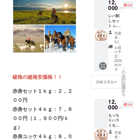
お手元
12,
が特徴
とに
モンゴ
高品質
食肉工
４ｋｇ
約１日
に届く
残り2
です。
000
カット
ル遊牧
の馬肉
円
場で約
加工形
お届け
までお
柔らか
して真
民が弊
をお届
10年加
状：塊
方法：
時間を
レバ刺
く食べ
空パッ
社に輸
け致し
工経験
肉 梱
ヤマト
頂きま
しセッ
やすい
クで梱
出する
ます。
のある
包：冷
運輸
す。 ・
ト レ
ため、
包して
ために
【日本
スタッ
凍真空
クール
パック
バー：
ステー
おりま
特別に
クオリ
支援
フが、
パック
便（冷
ごとに
約４ｋ
キなど
す。
育てた
者：
ティの
日本の
保存方
凍） 輸
重量が
ｇ 馬の
にも向
【部
5人
馬の中
加工】
解体用
法：要
入、販
異なる
肝臓で
いてお
位】 ト
から、
お届
モンゴ
包丁を
冷凍 解
売者：
ため、
レバ刺
りま
ロ（バ
け予
特に状
ルの契
使い加
凍方
株式会
リター
しとし
す。 ホ
定：
ラ） 肩
態の良
約工場
工して
法：冷
社キー
ンに
て非常
2026
ホ肉の
バラ
い馬を
にて、
おりま
蔵庫で
シア 補
年01
よって
に有名
ブロッ
【使用
厳選し
日本の
す。 日
こ
約１日
月
足 ・一
パック
です。
クを合
の
する厳
て使用
食肉工
本の加
リ
お届け
番美味
数が異
レバー
破格の超格安価格！！
計約４
タ
選され
してい
場で約
工水準
ー
方法：
しい旬
なりま
特有の
ｋｇお
ン
た馬】
詳細を見る
ます。
10年加
を守り
を
ヤマト
の馬肉
す。 ・
臭みが
届け致
選
モンゴ
モンゴ
工経験
馬肉を
択
運輸
をお届
赤身セット１ｋｇ：２，２
原材料
少ない
しま
す
ル遊牧
ルの馬
のある
加工し
る
クール
けする
及び添
ので、
す。馬
民が弊
肉の中
スタッ
ており
００円
便（冷
ため、
12,
加物等
レバー
肉は数
社に輸
でも最
フが、
ます。
凍） 輸
お手元
残り4
の食品
が苦手
000
百グラ
出する
高品質
円
日本の
赤身セット４ｋｇ：７，６
商品
入、販
に届く
表示は
な方に
ムか数
ために
の馬肉
解体用
名：遊
売者：
までお
もっち
お届け
もおす
キロご
特別に
００円（１，９００円/ｋ
をお届
包丁を
牧馬肉
株式会
時間を
りハラ
商品の
すめで
とに
育てた
け致し
使い加
産地：
社キー
頂きま
ミセッ
ラベル
す。草
カット
ｇ）
馬の中
ます。
工して
モンゴ
シア 補
す。 ・
ト ハラ
に表記
原で
して真
から、
【日本
支援
おりま
ル 食べ
足 ・一
パック
ミ：約
赤身ユッケ４ｋｇ：８，０
されま
育った
空パッ
特に状
者：
クオリ
す。 日
方：生
番美味
ごとに
４ｋｇ