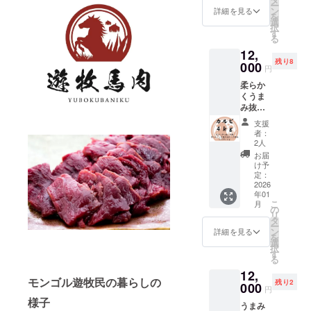
してい
ー
した馬
ごとに
ン
ランプ
詳細を見る
ます。
を
肉ユッ
カット
選
【使用
モンゴ
日本から離
択
ケで
して真
す
する厳
ルの馬
る
れたモンゴ
す！ 真
空パッ
選され
肉の中
12,
空パッ
クで梱
た馬】
ルの地です
でも最
残り8
クを開
000
包して
モンゴ
高品質
円
が、生産地
ければ
おりま
ル遊牧
の馬肉
柔らか
すぐ使
と消費地を
す。
民が弊
をお届
くうま
える便
【部位
社に輸
け致し
繋ぎ共に発
み抜群
利な
一覧】
出する
ます。
展していく
のカル
ユッケ
ロース
ために
【日本
支援
ビセッ
となっ
サーロ
ことをモッ
特別に
者：
クオリ
ト カル
ており
イン 肩
2人
育てた
ティの
トーに経営
ビ：約
ます。
ロース
馬の中
お届
加工】
４ｋｇ
をしており
あっさ
【使用
け予
から、
モンゴ
柔らか
りとし
定：
する厳
特に状
ます。
ルの契
く脂身
2026
た味わ
選され
態の良
約工場
年01
部分に
いの赤
た馬】
い馬を
にて、
こ
月
多くの
身肉に
の
モンゴ
厳選し
日本の
リ
うまみ
お好み
タ
ル遊牧
て使用
食肉工
ー
が詰
のタレ
ン
民が弊
詳細を見る
してい
場で約
を
まった
をかけ
選
社に輸
ます。
10年加
択
カルビ
てお楽
す
出する
モンゴ
工経験
る
のセッ
しみく
ために
ルの馬
のある
12,
トで
ださ
特別に
肉の中
スタッ
モンゴル遊牧民の暮らしの
残り2
す！ 軽
000
い。 下
育てた
でも最
円
フが、
く炙る
記の赤
馬の中
高品質
様子
日本の
うまみ
ことで
身部位
から、
の馬肉