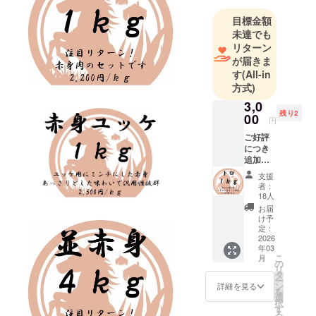
ら野生動物
目標金額
に興味があ
未達でも
り、大学在
リターン
学中にモン
が届きま
す
(All-in
ゴルやマ
方式)
レーシアに
3,0
訪れ、現地
残り2
00
の方と共に
円
生活をした
ご好評
につき
り、現地の
追加！
NGOや政府
脂の
支援
乗った
機関と連携
者：
トロ
18人
し日本の大
セット
お届
学生向けス
トロ：
け予
約１ｋ
定：
タディツ
ｇ 馬の
2026
アーの企画
年03
お腹の
こ
月
と運営を
肉でト
の
リ
ロと言
タ
行っており
ー
える部
ン
詳細を見る
ました。
を
位で
選
択
す。 モ
す
る