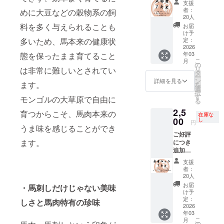
部位を
ために
一覧】
支援
本の加
方：生
までお
表示は
リター
リター
身馬肉
ミンチ
特別に
者：
めに大豆などの穀物系の飼
バラ 肩
工水準
食可 内
時間を
お届け
ン】 厳
ンに貼
のセッ
状に加
20人
育てた
バラ
を守り
容量：
頂きま
商品の
選部位
付され
トとな
工し、
料を多く与えられることも
馬の中
お届
【使用
馬肉を
合計約
す。 ・
ラベル
の上赤
たラベ
りま
真空
け予
から、
する厳
加工し
１ｋｇ
パック
に表記
身セッ
多いため、馬本来の健康状
ルや注
す。下
定：
パック
特に状
選され
ており
加工形
ごとに
されま
ト 上赤
2026
意書き
記の赤
を開け
態の良
た馬】
ます。
状：塊
重量が
年03
態を保ったまま育てること
す。 商
身：約
をご確
身部位
ればす
い馬を
モンゴ
商品
こ
肉 梱
月
異なる
品開封
１ｋｇ
認くだ
からラ
の
ぐ使え
厳選し
ル遊牧
名：遊
リ
は非常に難しいとされてい
包：冷
ため、
前には
赤身肉
さい。
ンダム
タ
る便利
て使用
民が弊
牧馬肉
ー
凍真空
リター
必ずお
の中で
に約１
ン
な商品
詳細を見る
してい
社に輸
ます。
産地：
を
パック
ンに
届けの
も特に
ｋｇの
選
となっ
ます。
出する
モンゴ
択
保存方
よって
リター
柔らか
馬肉を
す
ており
モンゴルの大草原で自由に
モンゴ
ために
ル 食べ
る
法：要
パック
ンに貼
くうま
お届け
ます。
ルの馬
特別に
方：生
冷凍 解
数が異
2,5
付され
みの強
致しま
育つからこそ、馬肉本来の
３種類
肉の中
育てた
在庫な
食可 内
凍方
なりま
たラベ
い部位
00
す。馬
し
をなる
でも最
円
馬の中
容量：
法：冷
す。 ・
うま味を感じることができ
ルや注
を厳選
肉は数
べく均
高品質
から、
合計約
蔵庫で
原材料
ご好評
意書き
しまし
百グラ
等にお
の馬肉
特に状
１ｋｇ
約１日
ます。
及び添
につき
をご確
た！ 下
ムごと
送りし
をお届
態の良
加工形
お届け
加物等
追加！
認くだ
記の赤
にカッ
ます
け致し
い馬を
状：塊
方法：
の食品
【注目
さい。
身部位
トして
が、多
ます。
支援
厳選し
肉 梱
ヤマト
表示は
リター
からラ
真空
少ばら
者：
【日本
て使用
包：冷
運輸
お届け
ン】 便
ンダム
パック
20人
つきが
クオリ
してい
凍真空
クール
商品の
利な馬
に約１
で梱包
出る場
お届
ティの
・馬刺しだけじゃない美味
ます。
パック
便（冷
ラベル
肉ユッ
ｋｇの
してお
け予
合がご
加工】
モンゴ
保存方
凍） 輸
に表記
ケセッ
馬肉を
定：
りま
しさと馬肉特有の珍味
ざいま
モンゴ
ルの馬
法：要
入、販
されま
ト 赤
2026
お届け
す。
す。 赤
ルの契
肉の中
冷凍 解
売者：
年03
す。 商
身：約
致しま
【部位
身、
約工場
でも最
こ
凍方
月
株式会
品開封
１ｋｇ
す。馬
の
一覧】