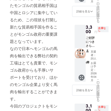
工経験
名：遊
こ
方法：
月
社キー
原材料
身：約
をご確
て、真
の
特別に
モンゴ
のある
たモンゴルの貿易相手国は
牧馬肉
リ
ヤマト
シア 補
及び添
１ｋｇ
認くだ
空パッ
タ
育てた
ルの馬
スタッ
産地：
ー
運輸
足 ・一
加物等
本プロ
さい。
クで梱
ン
馬の中
詳細を見る
肉の中
中国とロシアに集中してい
フが、
モンゴ
を
クール
番美味
の食品
ジェク
包して
選
から、
でも最
日本の
ル 食べ
択
便（冷
しい旬
表示は
トで最
おりま
す
るため、この現状を打開し
特に状
高品質
解体用
方：加
る
凍） 輸
の馬肉
お届け
大級の
す。
態の良
の馬肉
包丁を
熱用 内
入、販
をお届
3,3
商品の
注目リ
新たな貿易相手国を作るこ
【部
い馬を
をお届
使い加
在庫な
容量：
売者：
けする
ラベル
ターン
00
位】 ガ
し
厳選し
け致し
円
工して
合計約
株式会
とがモンゴル政府の重要課
ため、
に表記
です！
ツ（胃
て使用
ます。
おりま
４ｋｇ
社キー
お手元
ご好評
されま
あっさ
袋）
してい
【日本
す。 日
梱包：
題となっています。
シア 補
に届く
につき
す。 商
りとし
【使用
ます。
クオリ
本の加
冷凍真
足 ・一
までお
さらに
品開封
た馬肉
する厳
モンゴ
ティの
なので日本へモンゴルの馬
工水準
空パッ
番美味
時間を
追加！
前には
の定
選され
ルの馬
加工】
支援
を守り
ク 保存
しい旬
頂きま
【注目
必ずお
番、赤
た馬】
肉の中
者：
肉を輸出できる弊社の契約
モンゴ
馬肉を
方法：
の馬肉
す。 ・
リター
届けの
身馬肉
モンゴ
20人
でも最
ルの契
加工し
要冷凍
をお届
パック
ン】 厳
リター
のセッ
工場はとても貴重で、モン
ル遊牧
高品質
お届
約工場
ており
解凍方
けする
ごとに
選部位
ンに貼
トとな
民が弊
け予
の馬肉
にて、
ます。
法：冷
ため、
重量が
の上赤
ゴル政府からも手厚いサ
付され
りま
定：
社に輸
をお届
日本の
商品
蔵庫で
お手元
異なる
身セッ
2026
たラベ
す。下
出する
け致し
食肉工
名：遊
約１日
ポートを受けており、ほか
に届く
年04
ため、
ト 上赤
ルや注
記の赤
ために
ます。
場で約
牧馬肉
こ
お届け
月
までお
リター
身：約
意書き
身部位
の
特別に
【日本
10年加
産地：
のモンゴル企業より安く馬
リ
方法：
時間を
ンに
１ｋｇ
をご確
からラ
タ
育てた
クオリ
工経験
モンゴ
ー
ヤマト
頂きま
よって
赤身肉
認くだ
ンダム
ン
馬の中
詳細を見る
ティの
肉を輸出することができま
のある
ル 食べ
を
運輸
す。 ・
パック
の中で
さい。
に約１
選
から、
加工】
スタッ
方：加
択
クール
パック
数が異
も特に
ｋｇの
す
特に状
す。
モンゴ
フが、
熱用 内
る
便（冷
ごとに
なりま
柔らか
馬肉を
態の良
ルの契
日本の
容量：
凍） 輸
重量が
3,1
す。 ・
くうま
今回のプロジェクトをモン
お届け
い馬を
約工場
解体用
在庫な
合計約
入、販
異なる
原材料
みの強
00
致しま
し
厳選し
にて、
円
包丁を