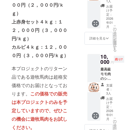
す。 商
健康な
クで梱
1人
態の良
ティの
本の加
食可 内
しい旬
００円（２，０００円/ｋ
重量が
馬の横
品開封
レバー
包して
い馬を
お届
加工】
工水準
容量：
の馬肉
異なる
隔膜の
前には
の味を
おりま
け予
厳選し
モンゴ
を守り
ｇ）
合計約
をお届
ため、
部分の
必ずお
ぜひお
定：
す。
て使用
ルの契
馬肉を
４ｋｇ
けする
リター
肉を使
2026
届けの
試しく
【部
してい
約工場
上赤身セット４ｋｇ：１
加工し
加工形
ため、
年01
ンに
用して
リター
ださ
位】 ホ
ます。
にて、
ており
こ
状：ミ
月
お手元
よって
おりま
ンに貼
い。 ハ
の
ホ 【使
２，０００円（３，０００
モンゴ
日本の
ます。
リ
ンチ 梱
に届く
パック
す。 弾
付され
ツのブ
タ
用する
ルの馬
食肉工
商品
ー
包：冷
までお
数が異
力があ
たラベ
ロック
円/ｋｇ）
ン
厳選さ
詳細を見る
肉の中
場で約
名：遊
を
凍真空
時間を
なりま
ります
ルや注
を合計
選
れた
でも最
10年加
牧馬肉
択
パック
頂きま
カルビ４ｋｇ：１２，００
す。 ・
が、焼
意書き
約４ｋ
す
馬】 モ
高品質
工経験
産地：
る
保存方
す。 ・
原材料
いても
をご確
ｇお届
ンゴル
の馬肉
のある
モンゴ
法：要
０円（３，０００円/ｋｇ）
パック
10,
及び添
固くな
認くだ
け致し
遊牧民
をお届
スタッ
ル 食べ
冷凍 解
ごとに
残り7
加物等
りにく
000
さい。
ます。
が弊社
け致し
円
フが、
方：生
凍方
重量が
の食品
い部位
数百グ
に輸出
ます。
日本の
本プロジェクトのリターン
食可 内
法：冷
異なる
最高級
表示は
です。
ラムか
するた
【日本
解体用
容量：
蔵庫で
ため、
モモ肉
お届け
お腹部
数キロ
めに特
クオリ
品である遊牧馬肉は超格安
包丁を
合計約
約１日
リター
のシン
商品の
分の肉
ごとに
別に育
ティの
使い加
４ｋｇ
お届け
ンに
タマ
ラベル
なので
カット
価格でのお届けとなってお
てた馬
加工】
支援
工して
加工形
方法：
よって
セット
に表記
うま味
して真
の中か
者：
モンゴ
おりま
状：塊
ヤマト
パック
シンタ
されま
の詰
ります。
この価格での販売
空パッ
3人
ら、特
ルの契
す。 日
肉 梱
運輸
数が異
マ：約
す。 商
まった
クで梱
に状態
お届
約工場
本の加
包：冷
クール
は本プロジェクトのみを予
なりま
４ｋｇ
品開封
部位と
包して
け予
の良い
にて、
工水準
凍真空
便（冷
す。 ・
馬のモ
前には
なって
定：
おりま
馬を厳
日本の
を守り
パック
定していますので、ぜひこ
凍） 輸
原材料
モ部分
2026
必ずお
おりま
す。
選して
食肉工
馬肉を
保存方
入、販
年01
及び添
にある
届けの
す。 ハ
【部
使用し
場で約
の機会に遊牧馬肉をお試し
加工し
こ
法：要
月
売者：
加物等
球体状
リター
ラミの
の
位】 レ
ていま
10年加
ており
リ
冷凍 解
株式会
の食品
の部位
ンに貼
ブロッ
タ
バー
す。 モ
ください。
工経験
ます。
ー
凍方
社キー
表示は
です。
付され
クを合