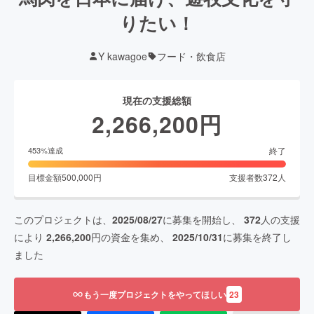
りたい！
Y kawagoe
フード・飲食店
現在の支援総額
2,266,200
円
終了
453
%達成
目標金額
500,000
円
支援者数
372
人
このプロジェクトは、
2025/08/27
に募集を開始し、
372
人の支援
により
2,266,200
円の資金を集め、
2025/10/31
に募集を終了し
ました
もう一度プロジェクトをやってほしい
23