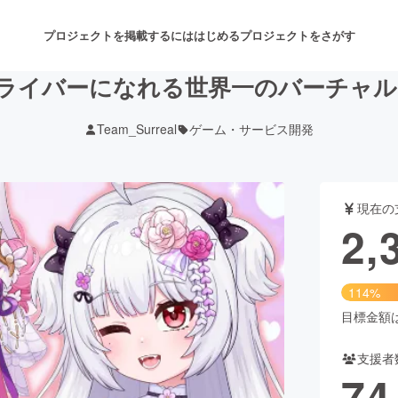
プロジェクトを掲載するには
はじめる
プロジェクトをさがす
ライバーになれる世界一のバーチャ
Team_Surreal
ゲーム・サービス開発
注目のリターン
注目の新着プロジェクト
募集終了が近いプロジェクト
も
現在の
音楽
舞台・パフォーマンス
2,
ゲーム・サービス開発
フード・飲食店
114%
書籍・雑誌出版
アニメ・漫画
目標金額は2
支援者
チャレンジ
ビューティー・ヘルスケ
74