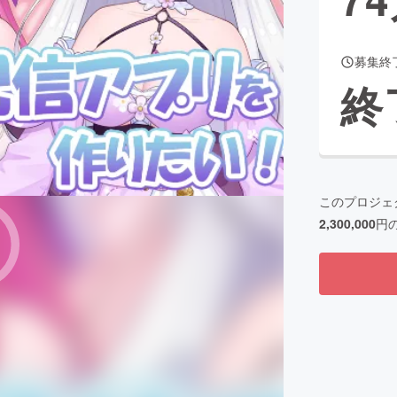
募集終
CAMPFIRE for Social Good
CAMPFIRE Creation
終
CAMPFIREふるさと納税
machi-ya
コミュニティ
このプロジェ
2,300,000
円