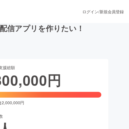
ログイン
/
新規会員登録
ル配信アプリを作りたい！
うすぐ公開されます
支援総額
プロダクト
300,000
円
ファッション
スポーツ
,000,000円
数
ア
ソーシャルグッド
人