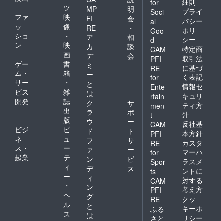
細則
for
ツ
MP
明
プライ
Soci
ファ
映
FI
会
バシー
al
ッ
像
RE
・
ポリ
Goo
ショ
・
ア
相
シー
d
ン
映
カ
談
特定商
CAM
画
デ
会
取引法
PFI
ゲー
書
ミ
に基づ
RE
ム・
籍
ー
く表記
for
サー
・
と
情報セ
Ente
ビス
雑
は
キュリ
rtain
開発
誌
ク
サ
ティ方
men
出
ラ
ポ
針
t
版
ウ
ー
反社基
CAM
ビジ
ビ
ド
ト
本方針
PFI
ネ
ュ
フ
サ
カスタ
RE
ス・
ー
ァ
ー
マーハ
for
起業
テ
ン
ビ
ラスメ
Spor
ィ
デ
ス
ントに
ts
ー
ィ
対する
CAM
・
ン
考え方
PFI
ヘ
グ
クッ
RE
ル
と
キーポ
ふる
ス
は
リシー
さと