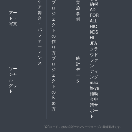
ケ
プ
実
納税
ア
ロ
施
AD
アー
舞
ジ
事
FOR
ト・
台
ェ
例
ALL
写真
・
ク
HIO
パ
ト
KOS
フ
の
HI
ォ
作
JFA
ー
り
クラ
マ
方
ウド
ン
プ
統
ファ
ス
ロ
計
ン
ソー
ジ
デ
ディ
シャ
ェ
ー
ング
ル
ク
タ
mac
グッ
ト
hi-ya
ド
の
補助
広
金申
め
請サ
方
ポー
ト
「QRコード」は株式会社デンソーウェーブの登録商標です。