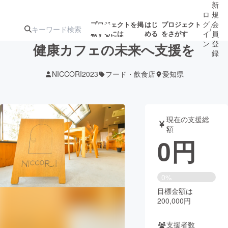
新
ロ
規
グ
会
プロジェクトを掲
はじ
プロジェクト
/
載するには
める
をさがす
イ
員
ン
登
健康カフェの未来へ支援を
録
NICCORI2023
フード・飲食店
愛知県
人気のプロ
注目のリ
注目の新着プロ
募集終了が近いプ
もうすぐ公開
ジェクト
ターン
ジェクト
ロジェクト
されます
現在の支援総
額
アート・写真
音楽
0
円
テクノロジー・ガジェット
ゲーム・サ
0%
目標金額は
映像・映画
書籍・雑誌
200,000円
ビジネス・起業
チャレンジ
支援者数