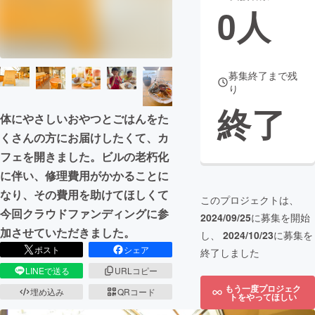
0
人
まちづくり・地域活性化
CAMPFIRE for Social Good
CAMPFIRE Creation
募集終了まで残
り
CAMPFIREふるさと納税
machi-ya
コミュニティ
終了
体にやさしいおやつとごはんをた
くさんの方にお届けしたくて、カ
フェを開きました。ビルの老朽化
に伴い、修理費用がかかることに
なり、その費用を助けてほしくて
このプロジェクトは、
今回クラウドファンディングに参
2024/09/25
に募集を開始
加させていただきました。
し、
2024/10/23
に募集を
ポスト
シェア
終了しました
LINEで送る
URLコピー
もう一度プロジェク
埋め込み
QRコード
トをやってほしい