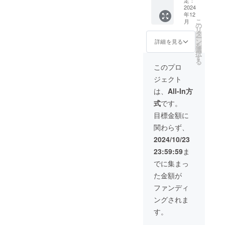
必ずお
いただ
2024
届けの
年12
けるチ
リター
こ
月
ケット
ンに貼
の
リ
（有効
付され
タ
ー
期限発
たラベ
ン
詳細を見る
を
行から
ルや注
選
択
3ヶ月以
意書き
す
る
内）を
をご確
このプロ
お送り
認くだ
ジェクト
させて
さい。
いただ
は、
All-In方
きま
式
です。
す。 ※
ランチ
目標金額に
写真は
関わらず、
一例で
す。
2024/10/23
23:59:59
ま
でに集まっ
た金額が
ファンディ
ングされま
す。