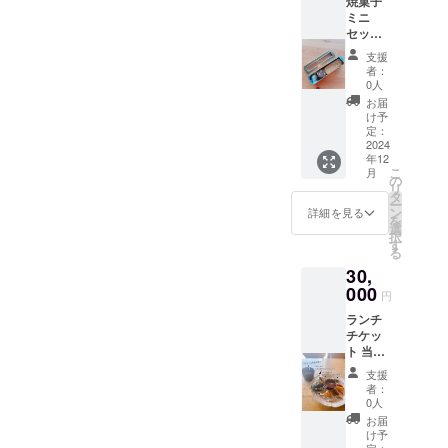
焼菓子
ミニ
セット
当店自
支援
慢の米
者：
粉100%
0人
の焼菓
お届
子をプ
け予
チギフ
定：
ト用に
2024
年12
ラッピ
こ
月
ングし
の
リ
て、お
タ
ー
届けし
ン
詳細を見る
を
ます。
選
択
原材料
す
る
及び添
30,
加物等
の食品
000
円
表示は
ランチ
お届け
チケッ
商品の
ト 当店
ラベル
のラン
に表記
支援
チ
されま
者：
（スー
す。 商
0人
プ付
品開封
お届
き）を
前には
け予
食べて
定：