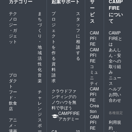
カテゴリー
起案サポート
サ
CAMP
ー
FIRE
テク
ま
プ
ス
ビ
につい
ノロ
ち
ロ
タ
ス
て
ジー
づ
ジ
ッ
・ガ
く
ェ
フ
CAM
CAMP
ジェ
り
ク
に
PFI
FIREと
ット
・
ト
相
RE
は
地
を
談
CAM
あんし
域
作
す
PFI
ん・安
活
る
る
RE
全への
性
資
コ
取り組
化
料
ミュ
み
プロ
音
請
ニ
ニュー
ダク
楽
求
ティ
ス
ト
CAM
ヘルプ
クラウドファ
フー
チ
PFI
お問い
ンディングの
ド・
ャ
RE
合わせ
ノウハウを無
飲食
レ
Crea
料で学ぼう
店
ン
tion
各種規定
CAMPFIRE
ジ
CAM
アカデミー
アニ
ス
利用規
PFI
メ・
ポ
約
RE
漫画
ー
CA
説