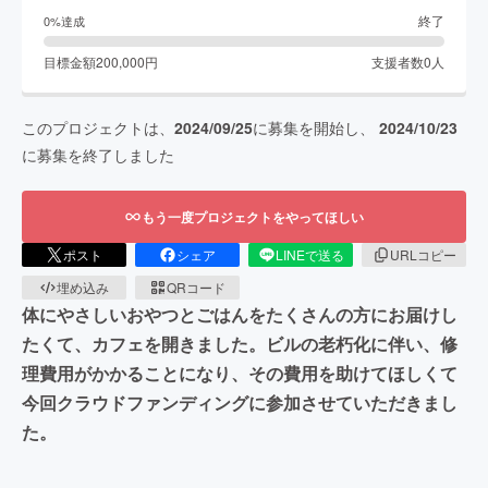
終了
0
%達成
目標金額
200,000
円
支援者数
0
人
このプロジェクトは、
2024/09/25
に募集を開始し、
2024/10/23
に募集を終了しました
もう一度プロジェクトをやってほしい
ポスト
シェア
LINEで送る
URLコピー
埋め込み
QRコード
体にやさしいおやつとごはんをたくさんの方にお届けし
たくて、カフェを開きました。ビルの老朽化に伴い、修
理費用がかかることになり、その費用を助けてほしくて
今回クラウドファンディングに参加させていただきまし
た。