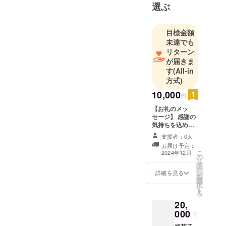
選ぶ
目標金額
未達でも
リターン
が届きま
す
(All-in
方式)
10,000
円
【お礼のメッ
セージ】 感謝の
気持ちを込め
て、お礼のメッ
支援者：0人
セージをお送り
お届け予定：
します。
こ
2024年12月
の
リ
タ
ー
ン
詳細を見る
を
選
択
す
る
20,
000
円