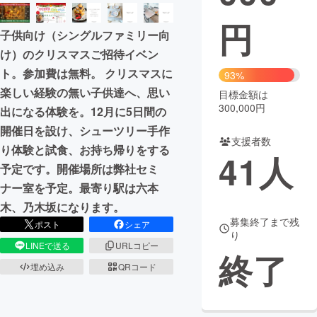
円
まちづくり・地域活性化
子供向け（シングルファミリー向
け）のクリスマスご招待イベン
CAMPFIRE for Social Good
CAMPFIRE Creation
ト。参加費は無料。 クリスマスに
93%
CAMPFIREふるさと納税
machi-ya
コミュニティ
楽しい経験の無い子供達へ、思い
目標金額は
300,000円
出になる体験を。12月に5日間の
開催日を設け、シューツリー手作
支援者数
り体験と試食、お持ち帰りをする
41
人
予定です。開催場所は弊社セミ
ナー室を予定。最寄り駅は六本
木、乃木坂になります。
募集終了まで残
ポスト
シェア
り
LINEで送る
URLコピー
終了
埋め込み
QRコード