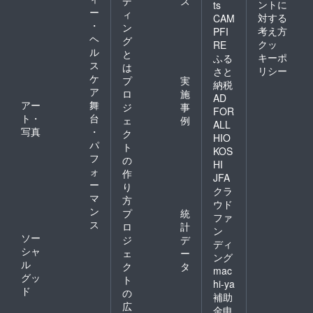
デ
ス
ントに
ts
ー
ィ
対する
CAM
・
ン
考え方
PFI
ヘ
グ
クッ
RE
ル
と
キーポ
ふる
ス
は
リシー
さと
ケ
プ
実
納税
ア
ロ
施
AD
アー
舞
ジ
事
FOR
ト・
台
ェ
例
ALL
写真
・
ク
HIO
パ
ト
KOS
フ
の
HI
ォ
作
JFA
ー
り
クラ
マ
方
ウド
ン
プ
統
ファ
ス
ロ
計
ン
ソー
ジ
デ
ディ
シャ
ェ
ー
ング
ル
ク
タ
mac
グッ
ト
hi-ya
ド
の
補助
広
金申