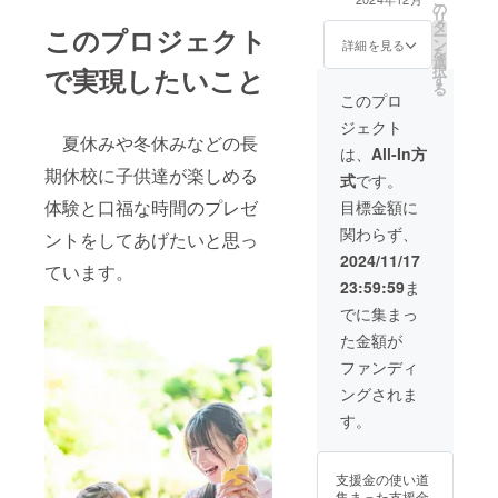
の
載期間：2024年
リ
タ
12月下旬〜ホー
このプロジェクト
ー
ン
ムページが存続
詳細を見る
を
選
する限り（アー
択
で実現したいこと
す
カイブで残しま
る
す） ・掲載方
このプロ
法：文字のみ
ジェクト
（ロゴ／バナー
夏休みや冬休みなどの長
は画像の提供を
は、
All-In方
いただければ掲
期休校に子供達が楽しめる
式
です。
載可、リンクも
貼ります） ・掲
体験と口福な時間のプレゼ
目標金額に
載サイズ：デザ
関わらず、
ントをしてあげたいと思っ
インにより大き
さの調整をさせ
2024/11/17
ています。
ていただきます
23:59:59
ま
・支援時、必ず
備考欄に希望さ
でに集まっ
れるお名前をご
た金額が
記入ください。
ファンディ
ングされま
す。
支援金の使い道
集まった支援金