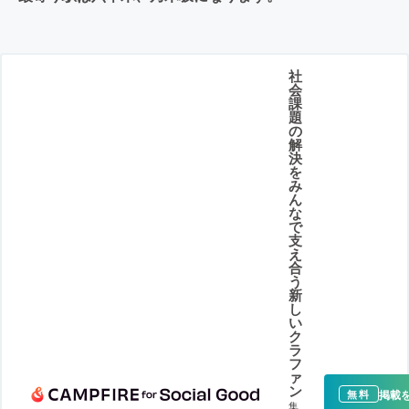
社
会
課
題
の
解
決
を
み
ん
な
で
支
え
合
う
新
し
い
ク
ラ
フ
ァ
ン
掲載
無料
集