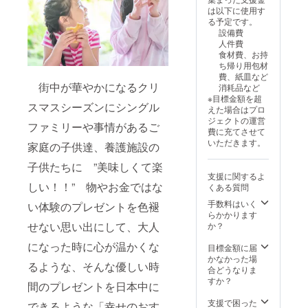
は以下に使用す
る予定です。
設備費
人件費
食材費、お持
ち帰り用包材
費、紙皿など
街中が華やかになるクリ
消耗品など
※目標金額を超
スマスシーズンにシングル
えた場合はプロ
ジェクトの運営
ファミリーや事情があるご
費に充てさせて
いただきます。
家庭の子供達、養護施設の
子供たちに ”美味しくて楽
支援に関するよ
しい！！” 物やお金ではな
くある質問
手数料はいく
い体験のプレゼントを色褪
らかかります
せない思い出にして、大人
か？
になった時に心が温かくな
目標金額に届
かなかった場
るような、そんな優しい時
合どうなりま
すか？
間のプレゼントを日本中に
支援で困った
できるような「幸せのおす