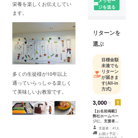
メッセー
栄養を楽しくお伝えしてい
ジを送る
ます。
リターンを
選ぶ
目標金額
未達でも
リターン
多くの生徒様が10年以上
が届きま
通っていらっしゃる楽しく
す
(All-in
方式)
て美味しいお教室です。
3,000
円
【お名前掲載】
弊社ホームペー
ジに、支援者様
のお名前（ニッ
支援者：41人
クネーム）を掲
お届け予定：
載します。 ・掲
こ
2024年12月