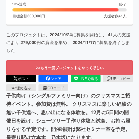
終了
93
%達成
目標金額
300,000
円
支援者数
41
人
このプロジェクトは、
2024/10/24
に募集を開始し、
41
人の支援
により
279,000
円の資金を集め、
2024/11/17
に募集を終了しま
した
もう一度プロジェクトをやってほしい
ポスト
シェア
LINEで送る
URLコピー
埋め込み
QRコード
子供向け（シングルファミリー向け）のクリスマスご招
待イベント。参加費は無料。 クリスマスに楽しい経験の
無い子供達へ、思い出になる体験を。12月に5日間の開
催日を設け、シューツリー手作り体験と試食、お持ち帰
りをする予定です。開催場所は弊社セミナー室を予定。
最寄り駅は六本木、乃木坂になります。