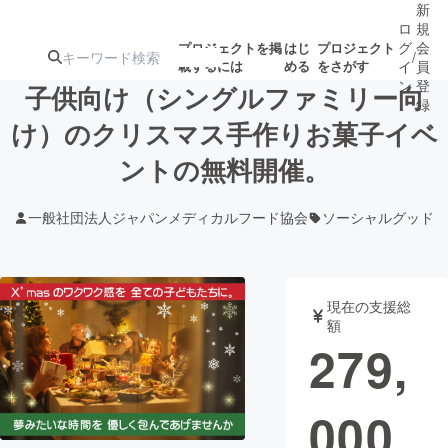
新
ロ
規
グ
会
プロジェクトを掲
はじ
プロジェクト
/
載するには
める
をさがす
イ
員
ン
登
子供向け（シングルファミリー向
録
け）のクリスマス手作りお菓子イベ
ントの無料開催。
人気のプロ
注目のリ
注目の新着プロ
募集終了が近いプ
もうすぐ公開
ジェクト
ターン
ジェクト
ロジェクト
されます
一般社団法人ジャパンメディカルフード協会
ソーシャルグッド
アート・写真
音楽
現在の支援総
テクノロジー・ガジェット
ゲーム・サ
額
279,
映像・映画
書籍・雑誌
000
ビジネス・起業
チャレンジ