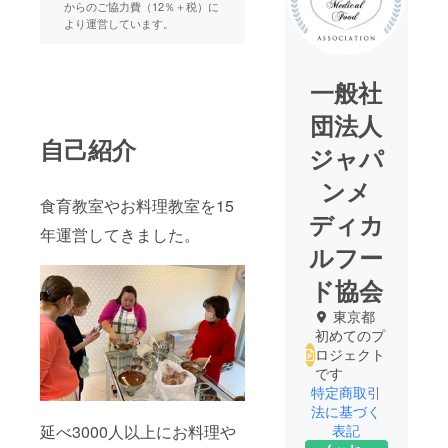
からのご協力費（12％＋税）に
より運営しています。
一般社
団法人
自己紹介
ジャパ
ンメ
食育教室やお料理教室を15
ディカ
年運営してきました。
ルフー
ド協会
東京都
初めてのプ
ロジェクト
です
特定商取引
法に基づく
延べ3000人以上にお料理や
表記