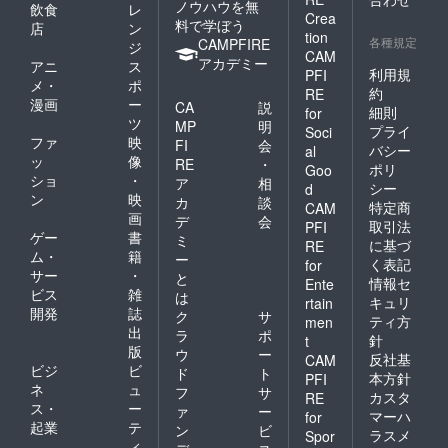
ノウハウを無
飲食
レ
Crea
料で学ぼう
店
ン
tion
各種規定
CAMPFIRE
ジ
CAM
アカデミー
アニ
ス
利用規
PFI
メ・
ポ
約
RE
漫画
ー
CA
説
細則
for
ツ
MP
明
プライ
Soci
ファ
映
FI
会
バシー
al
ッ
像
RE
・
ポリ
Goo
ショ
・
ア
相
シー
d
ン
映
カ
談
特定商
CAM
画
デ
会
取引法
PFI
ゲー
書
ミ
に基づ
RE
ム・
籍
ー
く表記
for
サー
・
と
情報セ
Ente
ビス
雑
は
キュリ
rtain
開発
誌
ク
サ
ティ方
men
出
ラ
ポ
針
t
版
ウ
ー
反社基
CAM
ビジ
ビ
ド
ト
本方針
PFI
ネ
ュ
フ
サ
カスタ
RE
ス・
ー
ァ
ー
マーハ
for
起業
テ
ン
ビ
ラスメ
Spor
ィ