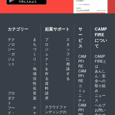
カテゴリー
起案サポート
サ
CAMP
ー
FIRE
テク
ま
プ
ス
ビ
につい
ノロ
ち
ロ
タ
ス
て
ジー
づ
ジ
ッ
・ガ
く
ェ
フ
CAM
CAMP
ジェ
り
ク
に
PFI
FIREと
ット
・
ト
相
RE
は
地
を
談
CAM
あんし
域
作
す
PFI
ん・安
活
る
る
RE
全への
性
資
コ
取り組
化
料
ミュ
み
プロ
音
請
ニ
ニュー
ダク
楽
求
ティ
ス
ト
CAM
ヘルプ
クラウドファ
フー
チ
PFI
お問い
ンディングの
ド・
ャ
RE
合わせ