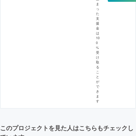
ま
っ
た
支
援
金
は
10
0
%
受
け
取
る
こ
と
が
で
き
ま
す
このプロジェクトを見た人はこちらもチェックし