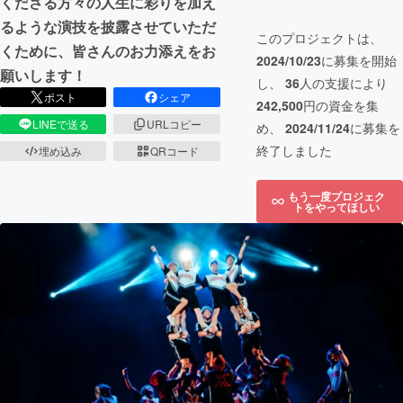
くださる方々の人生に彩りを加え
るような演技を披露させていただ
このプロジェクトは、
くために、皆さんのお力添えをお
2024/10/23
に募集を開始
願いします！
し、
36
人の支援により
ポスト
シェア
242,500
円の資金を集
LINEで送る
URLコピー
め、
2024/11/24
に募集を
終了しました
埋め込み
QRコード
もう一度プロジェク
トをやってほしい