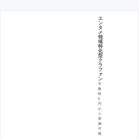
エ
ン
タ
メ
領
域
特
化
型
ク
ラ
フ
ァ
ン
手
数
料
0
円
か
ら
実
施
可
能
。