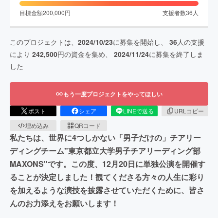
目標金額
200,000
円
支援者数
36
人
このプロジェクトは、
2024/10/23
に募集を開始し、
36
人の支援
により
242,500
円の資金を集め、
2024/11/24
に募集を終了しま
した
もう一度プロジェクトをやってほしい
ポスト
シェア
LINEで送る
URLコピー
埋め込み
QRコード
私たちは、世界に4つしかない「男子だけの」チアリー
ディングチーム"東京都立大学男子チアリーディング部
MAXONS"です。この度、12月20日に単独公演を開催す
ることが決定しました！観てくださる方々の人生に彩り
を加えるような演技を披露させていただくために、皆さ
んのお力添えをお願いします！