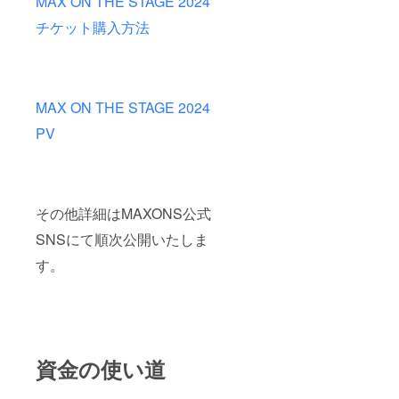
MAX ON THE STAGE 2024
購入方
チケット購入方法
法はこ
ちらを
ご参照
くださ
い。↓
https://
MAX ON THE STAGE 2024
youtu.b
e/i58EB
PV
HgXhng
?
si=kzoS
x_47sz
erGLgI
その他詳細はMAXONS公式
SNSにて順次公開いたしま
す。
資金の使い道