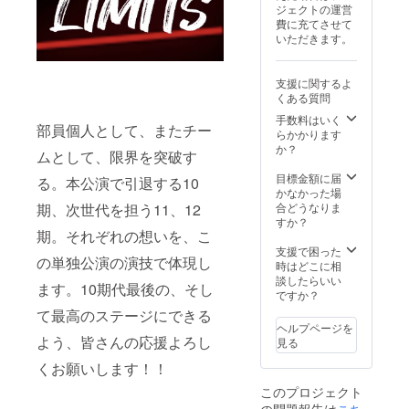
保」と
ジェクトの運営
面にサ
ありま
費に充てさせて
インが
すが、
いただきます。
欲しい
別途チ
などご
ケット
希望が
の購入
支援に関するよ
あれば
をお手
くある質問
その旨
数です
も備考
手数料はいく
がお願
部員個人として、またチー
欄にご
らかかります
いしま
記入く
か？
す。 チ
ムとして、限界を突破す
ださ
ケット
い。）
目標金額に届
購入方
る。本公演で引退する10
メン
かなかった場
法はこ
バーの
合どうなりま
ちらを
期、次世代を担う11、12
名前は
すか？
ご参照
公式
期。それぞれの想いを、こ
くださ
Instagr
支援で困った
い。↓
の単独公演の演技で体現し
amに記
時はどこに相
https://
載され
談したらいい
youtu.b
ます。10期代最後の、そし
ている
ですか？
e/i58EB
ため、
HgXhng
て最高のステージにできる
ご参照
?
ヘルプページを
くださ
si=kzoS
よう、皆さんの応援よろし
見る
い。 ※
x_47sz
お礼の
くお願いします！！
erGLgI
動画に
このプロジェクト
ついて
の問題報告は
収録時
こち