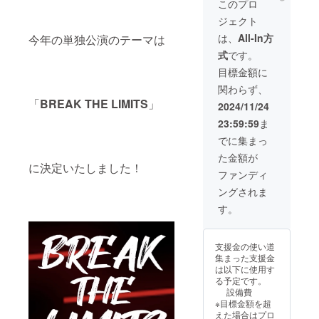
リー機
メール
このプロ
シャ
能を通
にURL
ジェクト
ツ、優
じて広
を記載
先席確
告の掲
しま
は、
All-In方
今年の単独公演のテーマは
保、舞
載を行
す。 ※
式
です。
台裏映
いま
舞台裏
像を送
す！ ※
映像は
目標金額に
らせて
メール
YouTub
関わらず、
いただ
にてや
eにて限
きま
「
BREAK THE LIMITS
」
りとり
定公開
2024/11/24
す！ ※
させて
させて
23:59:59
ま
備考欄
いただ
いただ
にご希
くの
きま
でに集まっ
望のメ
で、
す。
た金額が
ンバー
メール
メール
に決定いたしました！
を5人ま
アドレ
アドレ
ファンディ
で選
スのご
スのご
ングされま
び、ご
記入を
記入を
記入く
お願い
お願い
す。
ださ
しま
しま
い。（T
す。 掲
す。 ※
シャツ
載期
有効期
支援金の使い道
につい
間
限
集まった支援金
て、サ
2025年
2025年
は以下に使用す
インの
12月ま
12月ま
る予定です。
数で
で
で
設備費
あった
※「優先
※目標金額を超
り、前
席確
えた場合はプロ
面、背