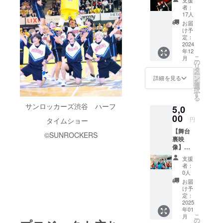
シャ
り）を
者：
ツ】
お送り
17人
「MAX
しま
お届
ON THE
す！ ※
け予
STAGE
備考欄
定：
2024」
2024
に希望
年12
で
するメ
こ
月
MAXON
ンバー
の
リ
Sメン
を3名ま
タ
ー
バーが
で選
ン
詳細を見る
を
着用す
び、記
選
択
るTシャ
入して
す
る
ツをお
くださ
サンロッカーズ渋谷 ハーフ
5,0
届けし
い。メ
ます！
00
ンバー
円
タイムショー
※サイズ
の名前
【舞台
は
は公式
©️SUNROCKERS
裏映
S,M,L,X
Instagr
像】
Lから、
amに記
「MAX
カラー
載され
支援
ON THE
は白と
ている
者：
STAGE
黒から
ため、
0人
2024」
お選び
ご参照
お届
に向け
いただ
くださ
け予
ての練
けま
定：
い。 ※
習風
2025
す。 ※
お礼の
年01
景、舞
デザイ
動画に
こ
月
台袖風
ンは後
の
ついて