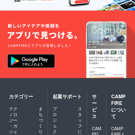
カテゴリー
起案サポート
サ
CAMP
ー
FIRE
テク
ま
プ
ス
ビ
につい
ノロ
ち
ロ
タ
ス
て
ジー
づ
ジ
ッ
・ガ
く
ェ
フ
CAM
CAMP
ジェ
り
ク
に
PFI
FIREと