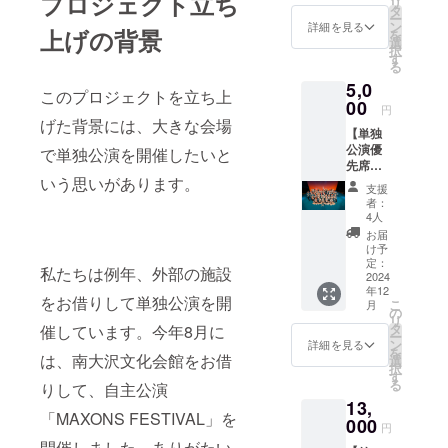
プロジェクト立ち
リ
景、リ
日公開
タ
収録時
ー
ハ風景
となり
ン
間:30
詳細を見る
上げの背景
を
などの
ます。
選
秒〜1分
択
舞台裏
公式
す
間 提供
る
映像を
SNSな
方法:
5,0
お送り
どをご
メール
このプロジェクトを立ち上
しま
00
参照く
にURL
円
す！普
ださ
を記載
げた背景には、大きな会場
【単独
段見ら
い。
しま
公演優
れない
で単独公演を開催したいと
す。
先席確
MAXON
保】
いう思いがあります。
Sメン
支援
「MAX
バーの
者：
ON THE
裏の顔
4人
STAGE
が見ら
お届
2024」
れるか
け予
にて、
も！？
定：
私たちは例年、外部の施設
前列左
2024
※YouTu
年12
右ブ
beにて
をお借りして単独公演を開
こ
月
ロック
限定公
の
リ
の席を
開させ
タ
催しています。今年8月に
ー
確保さ
ていた
ン
詳細を見る
を
せてい
は、南大沢文化会館をお借
だきま
選
択
ただき
す。
す
る
りして、自主公演
ます！
メール
13,
※このリ
アドレ
「MAXONS FESTIVAL」を
ターン
000
スのご
円
とは別
記入を
開催しました。ありがたい