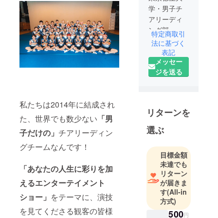
学・男子チ
アリーディ
ング部
特定商取引
法に基づく
東京ドー
表記
メッセー
ム、代々木
ジを送る
第一体育
館、東京サ
マーランド
私たちは2014年に結成され
等多数イベ
リターンを
ント出演
た、世界でも数少ない
「男
選ぶ
子だけの」
チアリーディン
「あなたの
グチームなんです！
人生に彩り
目標金額
を加えるエ
未達でも
「あなたの人生に彩りを加
ンターテイ
リターン
ンメント
えるエンターテイメント
が届きま
ショー」
す
(All-in
ショー」
をテーマに、演技
方式)
を見てくださる観客の皆様
500
円