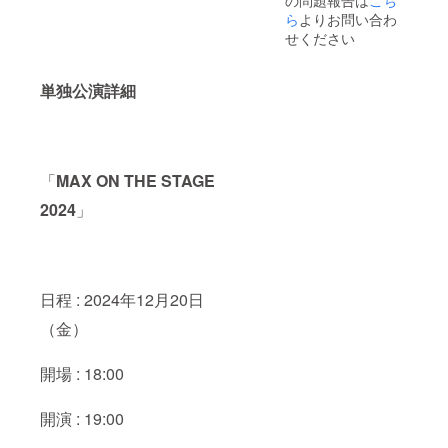
間:30
ら
よりお問い合わ
秒〜1分
せください
間 提供
方法:
メール
単独公演詳細
にURL
を記載
しま
す。 ※T
シャツ
のサイ
「
MAX ON THE STAGE
ズは
S,M,L,X
2024
」
Lから、
カラー
は白と
黒から
お選び
日程 : 2024年12月20日
いただ
けま
（金）
す。 ※
舞台裏
映像は
開場 : 18:00
YouTub
eにて限
定公開
開演 : 19:00
させて
いただ