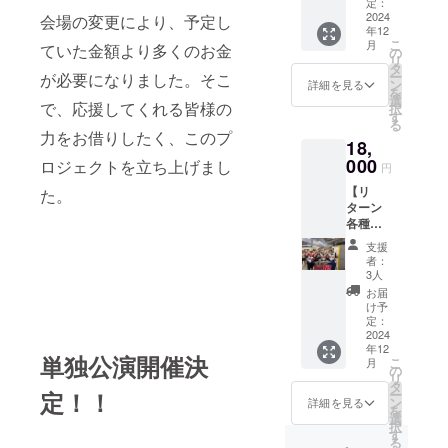
amス
にご希
定：
トー
2024
望のメ
会場の変更により、予定し
年12
リー掲
ンバー
こ
月
ていた金額より多くのお金
載】
を5人ま
の
リ
「MAX
で選
タ
ー
が必要になりました。そこ
ON THE
び、ご
ン
詳細を見る
を
STAGE
記入く
選
で、応援してくれる皆様の
択
2024」
ださ
す
る
にて、
い。メ
力をお借りしたく、このプ
18,
来場者
ンバー
に配布
000
の名前
ロジェクトを立ち上げまし
円
される
は公式
【リ
パンフ
た。
Instagr
ターン
レット
amに記
各種詰
への広
載され
め合わ
告記載
ている
支援
せ②】
をさせ
ため、
者：
『指定
ていた
ご参照
3人
メン
だきま
くださ
お届
バー』
す！さ
い。 ※
け予
お礼動
らに、
定：
お礼の
画、直
2024
MAXON
動画に
年12
筆手
S公式
ついて
単独公演開催決
こ
月
紙、写
Instagr
の
収録時
リ
真（サ
amに
タ
間:30
ー
定！！
イン入
て、投
ン
秒〜1分
詳細を見る
を
り）、
稿とス
選
間 提供
択
サイン
トー
す
方法:
る
入りT