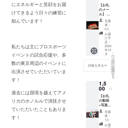
にエネルギーと笑顔をお届
【お礼
のメー
けできるよう日々の練習に
ル】 感
謝の気
励んでいます！
支援
持ちを
者：
込め
0人
て、お
お届
礼の
け予
メール
定：
私たちは主にプロスポーツ
をお送
2024
年12
りしま
こ
イベントの試合応援や、多
月
す！
の
リ
タ
数の東京周辺のイベントに
ー
ン
詳細を見る
を
選
出演させていただいていま
択
す
る
す！
1,5
00
円
過去には国境を越えてアメ
【お礼
リカのホノルルで演技させ
の動画
+写真
ていただいたこともありま
（サイ
支援
ン入
者：
す！
り）】
1人
感謝の
お届
気持ち