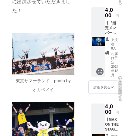
す
に出演させていただきまし
る
礼の動
4,0
画、直
た！
筆手
00
円
紙、写
【『指
真（サ
定メン
イン入
バー』
り）を
お礼の
お送り
支援
動画、
しま
者：
直筆手
す！ ※
8人
紙、写
お礼の
お届
真（サ
動画に
け予
イン入
ついて
定：
り）】
2024
収録時
年12
感謝の
間:30
こ
月
気持ち
秒〜1分
の
リ
東京サマーランド photo by
を込め
間 提供
タ
ー
て、
方法:
ン
詳細を見る
オカベメイ
を
MAXON
メール
選
択
S指定メ
にURL
す
る
ンバー
を記載
4,0
からの
しま
お礼の
00
す。
円
動画、
【MAX
直筆手
ON THE
紙、写
STAGE
真（サ
2024 T
イン入
支援