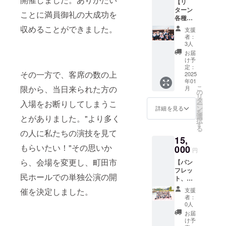
【リ
に通常
お願い
ターン
のチ
しま
ことに満員御礼の大成功を
各種詰
ケット
す。 ※
め合わ
購入も
有効期
収めることができました。
支援
せ①】
お願い
限
者：
上記の
しま
2025年
3人
リター
す。 チ
12月ま
お届
ンのう
ケット
で
け予
ち、
購入方
定：
その一方で、客席の数の上
『指定
2025
法はこ
年01
メン
ちらを
こ
限から、当日来られた方の
月
バー』
ご覧く
の
リ
お礼動
ださ
タ
入場をお断りしてしまうこ
ー
画、お
い。
ン
詳細を見る
を
礼直筆
https://
選
とがありました。"より多く
択
手紙、
youtu.b
す
る
写真
e/i58EB
の人に私たちの演技を見て
15,
（サイ
HgXhng
もらいたい！"その思いか
ン入
000
?
円
り）、
si=kzoS
ら、会場を変更し、町田市
【パン
舞台裏
x_47sz
フレッ
映像、
erGLgI
民ホールでの単独公演の開
ト、
優先席
Instagr
確保権
支援
催を決定しました。
am投
をお送
者：
稿、及
りしま
0人
び
す！ ※
お届
Instagr
備考欄
け予