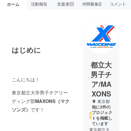
活動報告
支援者
仲間募集
コメント
ホーム
36
1
はじめに
都立大
男子チ
こんにちは！
ア/MA
XONS
東京都立大学男子チアリー
ディング部
MAXONS（マク
東京都
他に3件の
ソンズ）
です！
プロジェク
トを掲載し
ています
東京都立大