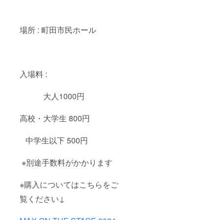
きま
す。
メール
場所 : 町田市民ホール
アドレ
スのご
記入を
お願い
しま
す。 ※
入場料 :
有効期
限
2025年
大人1000円
12月ま
で
高校・大学生 800円
※「優先
席確
保」と
中学生以下 500円
ありま
すが、
別途チ
※別途手数料がかかります
ケット
の購入
をお手
※購入についてはこちらをご
数です
がお願
覧ください↓
いしま
す。 チ
ケット