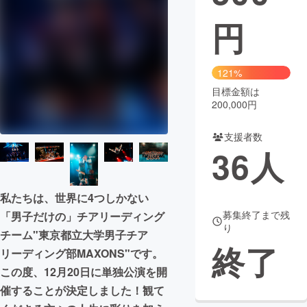
円
まちづくり・地域活性化
CAMPFIRE for Social Good
CAMPFIRE Creation
121%
CAMPFIREふるさと納税
machi-ya
コミュニティ
目標金額は
200,000円
支援者数
36
人
私たちは、世界に4つしかない
募集終了まで残
「男子だけの」チアリーディング
り
チーム"東京都立大学男子チア
終了
リーディング部MAXONS"です。
この度、12月20日に単独公演を開
催することが決定しました！観て