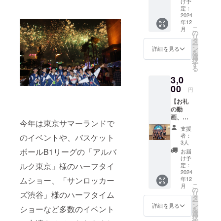
け予
を込め
定：
て、
2024
年12
MAXON
こ
月
Sメン
の
リ
バーか
タ
ー
らのお
ン
詳細を見る
を
礼の動
選
択
画と写
す
る
真（サ
3,0
イン入
り）を
00
円
お送り
【お礼
しま
の動
す！ ※
画、直
お礼の
今年は東京サマーランドで
筆手
動画に
支援
紙、写
ついて
者：
のイベントや、バスケット
真（サ
収録時
3人
イン入
間:30
ボールB1リーグの「アルバ
お届
り）】
秒〜1分
け予
感謝の
ルク東京」様のハーフタイ
間 提供
定：
気持ち
2024
方法:
年12
ムショー、「サンロッカー
を込め
メール
こ
月
て、
にURL
の
リ
ズ渋谷」様のハーフタイム
MAXON
を記載
タ
ー
Sメン
しま
ン
詳細を見る
ショーなど多数のイベント
を
バーか
す。
選
択
らのお