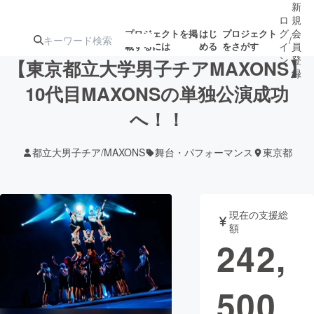
新
ロ
規
グ
会
プロジェクトを掲
はじ
プロジェクト
/
載するには
める
をさがす
イ
員
ン
登
【東京都立大学男子チアMAXONS】
録
10代目MAXONSの単独公演成功
へ！！
人気のプロ
注目のリ
注目の新着プロ
募集終了が近いプ
もうすぐ公開
ジェクト
ターン
ジェクト
ロジェクト
されます
都立大男子チア/MAXONS
舞台・パフォーマンス
東京都
アート・写真
音楽
現在の支援総
テクノロジー・ガジェット
ゲーム・サ
額
242,
映像・映画
書籍・雑誌
500
ビジネス・起業
チャレンジ