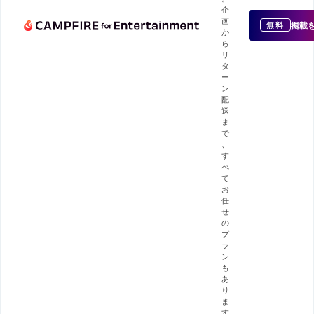
企
画
掲載
無料
か
ら
リ
タ
ー
ン
配
送
ま
で
、
す
べ
て
お
任
せ
の
プ
ラ
ン
も
あ
り
ま
す