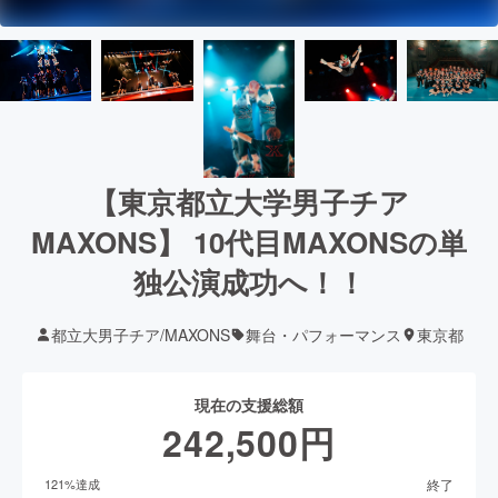
【東京都立大学男子チア
MAXONS】 10代目MAXONSの単
独公演成功へ！！
都立大男子チア/MAXONS
舞台・パフォーマンス
東京都
現在の支援総額
242,500
円
終了
121
%達成