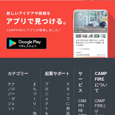
カテゴリー
起案サポート
サ
CAMP
ー
FIRE
テク
ま
プ
ス
ビ
につい
ノロ
ち
ロ
タ
ス
て
ジー
づ
ジ
ッ
・ガ
く
ェ
フ
CAM
CAMP
ジェ
り
ク
に
PFI
FIREと
ット
・
ト
相
RE
は
地
を
談