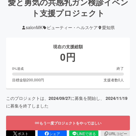
愛と勇気の共感乳ガン検診イベン
ト支援プロジェクト
salonMK
ビューティー・ヘルスケア
愛知県
現在の支援総額
0
円
終了
0
%達成
目標金額
200,000
円
支援者数
0
人
このプロジェクトは、
2024/09/27
に募集を開始し、
2024/11/19
に募集を終了しました
もう一度プロジェクトをやってほしい
ポスト
シェア
LINEで送る
URLコピー