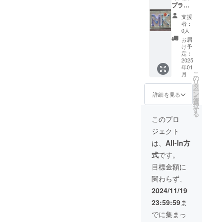
プラン
は2000
【お礼
円のリ
支援
のメッ
ターン
者：
セー
と同じ
0人
ジ】 感
内容に
お届
謝の気
なりま
け予
持ちを
す。
定：
込め
2025
年01
て、お
こ
月
礼の
の
リ
メッ
タ
ー
セージ
ン
詳細を見る
を
とイベ
選
択
ントの
す
る
活動報
このプロ
告をお
ジェクト
送りし
ます。
は、
All-In方
このリ
式
です。
ターン
は1000
目標金額に
円のリ
関わらず、
ターン
と同じ
2024/11/19
内容に
23:59:59
ま
なりま
す。
でに集まっ