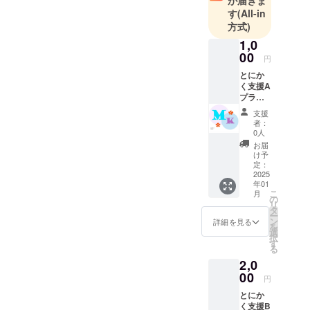
が届きま
ネイリスト
す
(All-in
方式)
着付け師
ABCクッキ
1,0
00
ングスタジ
円
オBreadライ
とにか
く支援A
センス取得
プラン
【お礼
支援
のメッ
者：
セー
0人
ジ】 感
お届
謝の気
け予
持ちを
定：
込め
2025
年01
て、お
こ
月
礼の
の
リ
メッ
タ
ー
セージ
ン
詳細を見る
を
とイベ
選
択
ントの
す
る
活動報
2,0
告をお
送りし
00
円
ます。
とにか
このリ
く支援B
ターン