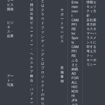
サー
・
と
情報セ
Ente
ビス
雑
は
キュリ
rtain
開発
誌
ク
サ
ティ方
men
出
ラ
ポ
針
t
版
ウ
ー
反社基
CAM
ビジ
ビ
ド
ト
本方針
PFI
ネ
ュ
フ
サ
カスタ
RE
ス・
ー
ァ
ー
マーハ
for
起業
テ
ン
ビ
ラスメ
Spor
ィ
デ
ス
ントに
ts
ー
ィ
対する
CAM
・
ン
考え方
PFI
ヘ
グ
クッ
RE
ル
と
キーポ
ふる
ス
は
リシー
さと
ケ
プ
実
納税
ア
ロ
施
AD
アー
舞
ジ
事
FOR
ト・
台
ェ
例
ALL
写真
・
ク
HIO
パ
ト
KOS
フ
の
HI
ォ
作
JFA
ー
り
クラ