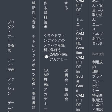
CAM
あんし
域
作
す
PFI
ん・安
活
る
る
RE
全への
性
資
コ
取り組
化
料
ミュ
み
プロ
音
請
ニ
ニュー
ダク
楽
求
ティ
ス
ト
CAM
ヘルプ
クラウドファ
フー
チ
PFI
お問い
ンディングの
ド・
ャ
RE
合わせ
ノウハウを無
飲食
レ
Crea
料で学ぼう
店
ン
tion
各種規定
CAMPFIRE
ジ
CAM
アカデミー
アニ
ス
利用規
PFI
メ・
ポ
約
RE
漫画
ー
CA
説
細則
for
ツ
MP
明
プライ
Soci
ファ
映
FI
会
バシー
al
ッ
像
RE
・
ポリ
Goo
ショ
・
ア
相
シー
d
ン
映
カ
談
特定商
CAM
画
デ
会
取引法
PFI
ゲー
書
ミ
に基づ
RE
ム・
籍
ー
く表記
for