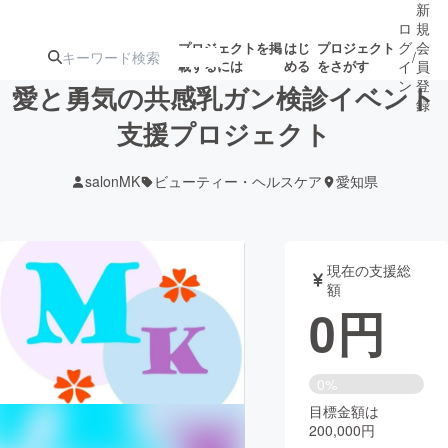
新
ロ
規
グ
会
プロジェクトを掲
はじ
プロジェクト
/
載するには
める
をさがす
イ
員
ン
登
愛と勇気の共感乳ガン検診イベント
録
支援プロジェクト
人気のプロ
注目のリ
注目の新着プロ
募集終了が近いプ
もうすぐ公開
salonMK
ビューティー・ヘルスケア
愛知県
ジェクト
ターン
ジェクト
ロジェクト
されます
アート・写真
音楽
現在の支援総
額
0
円
テクノロジー・ガジェット
ゲーム・サ
映像・映画
書籍・雑誌
0%
目標金額は
200,000円
ビジネス・起業
チャレンジ