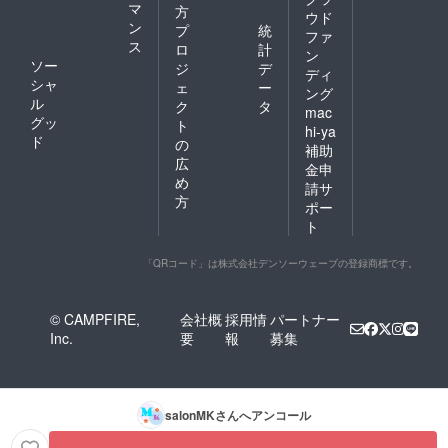
マ
方
ウド
ン
プ
統
ファ
ス
ロ
計
ン
ソー
ジ
デ
ディ
シャ
ェ
ー
ング
ル
ク
タ
mac
グッ
ト
hi-ya
ド
の
補助
広
金申
め
請サ
方
ポー
ト
「QRコード」は株式会社デンソーウェーブの登録商標です。
© CAMPFIRE,
会社概
採用情
パートナー
Inc.
要
報
募集
salonMK
さんへアンコール