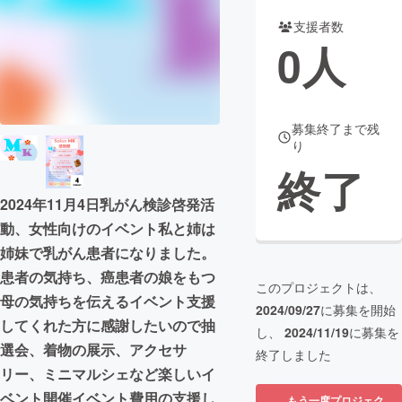
支援者数
まちづくり・地域活性化
0
人
CAMPFIRE for Social Good
CAMPFIRE Creation
CAMPFIREふるさと納税
machi-ya
コミュニティ
募集終了まで残
り
終了
2024年11月4日乳がん検診啓発活
動、女性向けのイベント私と姉は
姉妹で乳がん患者になりました。
患者の気持ち、癌患者の娘をもつ
このプロジェクトは、
母の気持ちを伝えるイベント支援
2024/09/27
に募集を開始
してくれた方に感謝したいので抽
し、
2024/11/19
に募集を
選会、着物の展示、アクセサ
終了しました
リー、ミニマルシェなど楽しいイ
ベント開催イベント費用の支援し
もう一度プロジェク