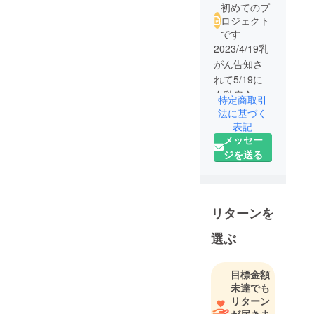
初めてのプ
ロジェクト
です
2023/4/19乳
がん告知さ
れて5/19に
左乳房全摘
特定商取引
手術。現在
法に基づく
抗ガン剤な
表記
メッセー
し+ホルモン
ジを送る
療法中
姉も若くし
て乳ガンに
なり早期発
リターンを
見出来たの
は35歳から
選ぶ
乳癌検診し
たからで
目標金額
す。
未達でも
自動車整備
リターン
士2級取得