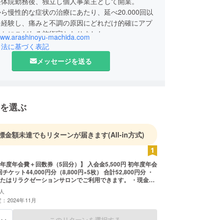
整体院勤務後、独立し個人事業主として開業。
ら慢性的な症状の治療にあたり、延べ20.000回以
を経験し、痛みと不調の原因にどれだけ的確にアプ
るかにこだわる施術家となりました。
/www.arashinoyu-machida.com
町田市
引法に基づく表記
ーデニング、アウトドア
メッセージを送る
 カーキ
速読
 「逆境はチャンス」
物 焼き鳥
を選ぶ
標金額未達でもリターンが届きます
(All-in方式)
年度年会費＋回数券（5回分）】 入会金5,500円 初年度年会
3回チケット44,000円分（8,800円×5枚） 合計52,800円分 ・
たはリラクゼーションサロンでご利用できます。 ・現金へ
ません。 ・初回来店時にお礼メールの中の商品（回数券）
人
えください。 ・有効期間：2024年11月1日〜2025年10
：2024年11月
の1年間
このリターンを選択する
る