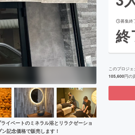
募集終
CAMPFIRE for Social Good
CAMPFIRE Creation
終
CAMPFIREふるさと納税
machi-ya
コミュニティ
このプロジェ
105,600
円の
プライベートのミネラル浴とリラクゼーショ
プン記念価格で販売します！