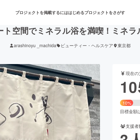
プロジェクトを掲載するには
はじめる
プロジェクトをさがす
ート空間でミネラル浴を満喫！ミネラ
arashinoyu _machida
ビューティー・ヘルスケア
東京都
注目のリターン
注目の新着プロジェクト
募集終了が近いプロジェクト
も
現在の
音楽
舞台・パフォーマンス
10
ゲーム・サービス開発
フード・飲食店
10%
書籍・雑誌出版
アニメ・漫画
目標金額は1
支援者
チャレンジ
ビューティー・ヘルスケ
3