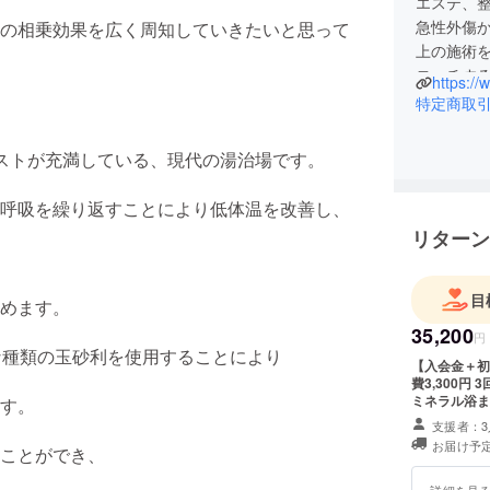
エステ、
急性外傷か
の相乗効果を広く周知していきたいと思って
上の施術
ローチす
https:/
出身 
特定商取
趣味 ガ
好きな色
ストが充満している、現代の湯治場です。
特技 
座右の銘
呼吸を繰り返すことにより低体温を改善し、
好きな食べ
リターン
目
めます。
35,200
円
な種類の玉砂利を使用することにより
【入会金＋初
費3,300円 
ミネラル浴ま
す。
の交換はでき
支援者：3
引換番号をお伝
お届け予定
ことができ、
月31日まで
詳細を見