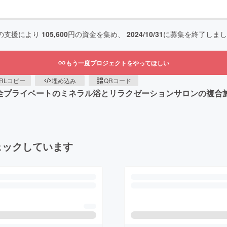
の支援により
105,600
円の資金を集め、
2024/10/31
に募集を終了しまし
もう一度プロジェクトをやってほしい
RLコピー
埋め込み
QRコード
全プライベートのミネラル浴とリラクゼーションサロンの複合
ェックしています