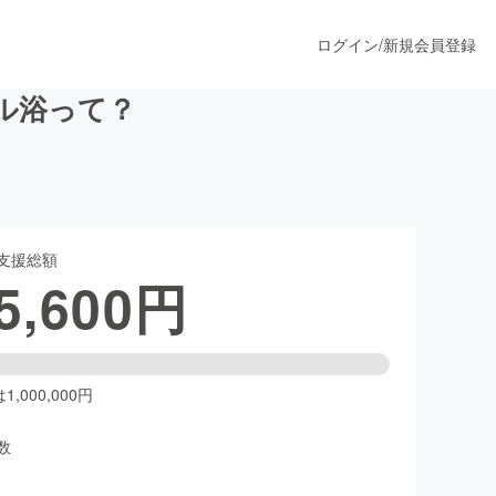
ログイン
/
新規会員登録
ル浴って？
うすぐ公開されます
支援総額
プロダクト
5,600
円
ファッション
スポーツ
,000,000円
数
ア
ソーシャルグッド
人