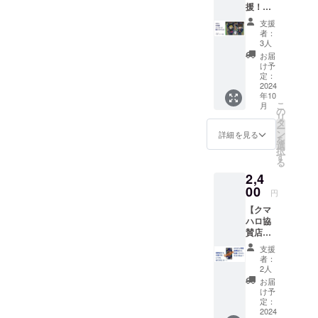
援！】
どこか
クマハ
をうろ
支援
ロを応
ついて
者：
援した
いるク
3人
くて、
マハロ
お届
名前や
キャプ
け予
メッ
テンか
定：
セージ
2024
ら、
年10
を載せ
「クマ
こ
月
たりし
ハロ
の
リ
たい人
2024ス
タ
ー
にぴっ
タンプ
ン
詳細を見る
を
たりの
ラ
選
択
リター
リー」
す
る
ンで
のスタ
2,4
す！
ンプ2個
【リ
00
分相当
円
ター
のシー
【クマ
ン】 ・
ルが貰
ハロ協
クマハ
えちゃ
賛店さ
ロSNS
いま
んのお
でお名
す！
支援
菓子代
前と
ゴール
者：
の一部
メッ
はおな
2人
を肩代
セージ
じみ
お届
わりで
を紹介
「いっ
け予
きちゃ
しま
定：
てん
う権】
2024
す！
べー