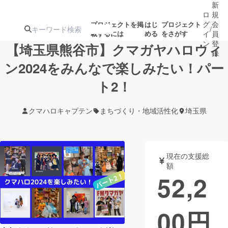
新
ロ
規
グ
会
プロジェクトを掲
はじ
プロジェクト
/
載するには
める
をさがす
イ
員
ン
登
【埼玉県熊谷市】クマガヤハロウィ
録
ン2024をみんなで楽しみたい！パー
ト2！
人気のプロ
注目のリ
注目の新着プロ
募集終了が近いプ
もうすぐ公開
ジェクト
ターン
ジェクト
ロジェクト
されます
クマハロキャプテン
まちづくり・地域活性化
埼玉県
アート・写真
音楽
現在の支援総
テクノロジー・ガジェット
ゲーム・サ
額
52,2
映像・映画
書籍・雑誌
00
円
ビジネス・起業
チャレンジ