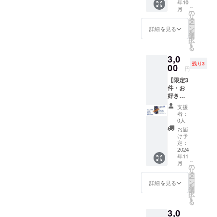
年10
何かと
（テキ
す。by
こ
月
大変な
ストに
の
カール
リ
クマハ
なりま
タ
ヴァ
ー
ロ協賛
す） 期
ン
ン」さ
詳細を見る
を
店さん
限：ク
選
んで
択
へ、感
マハロ
す
す！ 熊
る
謝の気
アカウ
谷市の
3,0
持ちを
ントが
どこに
残り3
届けら
00
存続す
いるか
円
れま
る限り
は、ク
【限定3
す！
ずっと
マハロ
件・お
【リ
※支援
SNSア
好きな
ター
時、必
カウン
フレー
ン】 事
ず備考
ト
支援
ズを載
務手数
欄にご
（Insta
者：
せたeMi
料を除
希望の
0人
gram、
さんの
いた支
お名前
facebo
お届
イラス
援額の
をご記
け予
ok、元
トが貰
約8割
定：
入くだ
Twitter
えちゃ
2024
（1,500
さい。
）で
年11
う権】
円）
匿名可
チェッ
こ
月
実は
を、ご
の
能で
ク！
リ
ファン
希望の
タ
す。
【リ
ー
も多数
協賛店
ン
メッ
詳細を見る
ター
を
のクマ
さまに
選
セージ
ン】
択
ハロイ
そのま
す
も備考
「クマ
る
ラスト
まお渡
欄にお
ハロ
3,0
レー
ししま
願いし
2024ス