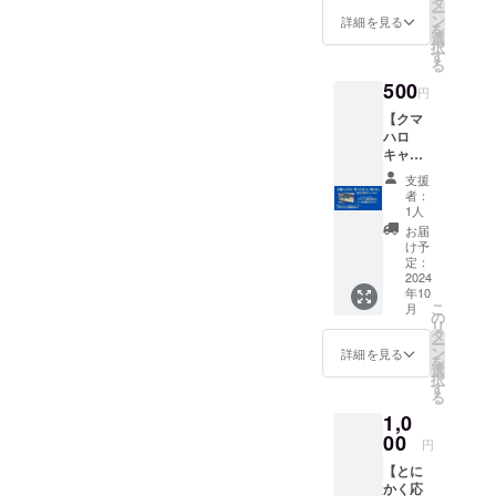
タ
ー
ン】 ・
ン
詳細を見る
を
クマハ
選
択
ロキャ
す
る
プテン
500
からの
円
若干暑
【クマ
苦しい
ハロ
御礼
キャプ
メッ
テンか
セージ
支援
らスタ
が届き
者：
ンプラ
ます！
1人
リーの
※ 上乗
お届
スタン
せ支援
け予
プ代わ
定：
も可能
りにな
2024
です。
年10
るシー
お名前
こ
月
ル（ス
の
の掲載
リ
タンプ2
タ
は
ー
個分相
ン
ちょっ
詳細を見る
を
当）を
選
とアレ
択
貰え
す
な方に
る
ちゃう
ぴった
1,0
権】
りのリ
2024/10
00
ターン
円
/26，27
です。
【とに
に、熊
かく応
谷市の