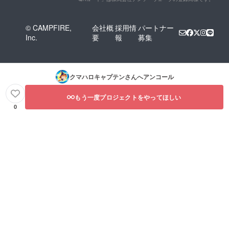
おひと
にない
つにな
場合
りま
は、
© CAMPFIRE,
会社概
採用情
パートナー
す。選
キャプ
Inc.
要
報
募集
択画面
テンが
でご指
勝手に
定下さ
考えて
い。 ※
書きま
このリ
す。
クマハロキャプテン
さんへアンコール
ターン
を支援
してく
もう一度プロジェクトをやってほしい
ださっ
0
た方
は、支
援した
ことが
分かる
スク
リーン
ショッ
ト画面
（アカ
ウント
名が分
かるも
の）を
保存し