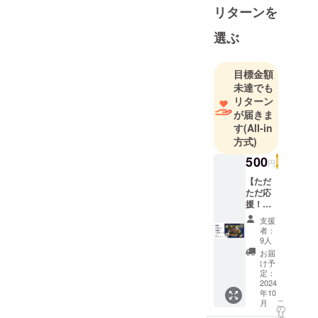
リターンを
選ぶ
目標金額
未達でも
リターン
が届きま
す
(All-in
方式)
500
円
【ただ
ただ応
援！】
クマハ
支援
ロをた
者：
だただ
9人
応援し
お届
てくだ
け予
さる方
定：
向けで
2024
年10
す！
こ
月
【リ
の
リ
ター