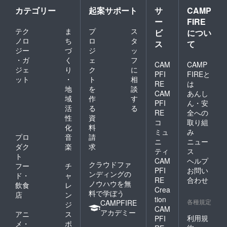
色料
には居
カテゴリー
起案サポート
サ
CAMP
（赤3、
場所を
ー
FIRE
黄4、青
はっき
テク
ま
プ
ス
1） 内
ビ
につい
りさせ
容量：
てあま
ノロ
ち
ロ
タ
ス
て
30g 保
り動か
ジー
づ
ジ
ッ
存方
ないよ
・ガ
く
ェ
フ
法：直
CAM
CAMP
うにし
ジェ
り
ク
に
射日
ておき
PFI
FIREと
ット
・
ト
相
光、高
ますの
RE
は
温多湿
地
を
談
で、会
CAM
あんし
を避け
いそび
域
作
す
PFI
ん・安
て保存
れるこ
活
る
る
してく
RE
全への
とはな
性
資
ださ
いと思
コ
取り組
化
料
い。 ア
いま
ミュ
み
レル
プロ
音
請
す。
ニ
ニュー
ギー表
うっか
ダク
楽
求
ティ
ス
示：な
り忘れ
ト
CAM
ヘルプ
し 賞味
ちゃっ
クラウドファ
フー
チ
期限：
た場合
PFI
お問い
ンディングの
ド・
ャ
2024年
は…合
RE
合わせ
ノウハウを無
飲食
レ
11月8日
成写真
Crea
料で学ぼう
2. 名
で勘弁
店
ン
tion
称：暁
各種規定
してく
CAMPFIRE
ジ
CAM
の欠片
ださ
アカデミー
アニ
ス
（あか
利用規
PFI
い。ハ
メ・
ポ
つきの
ロウィ