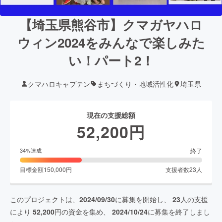
【埼玉県熊谷市】クマガヤハロ
ウィン2024をみんなで楽しみた
い！パート2！
クマハロキャプテン
まちづくり・地域活性化
埼玉県
現在の支援総額
52,200
円
終了
34
%達成
目標金額
150,000
円
支援者数
23
人
このプロジェクトは、
2024/09/30
に募集を開始し、
23
人の支援
により
52,200
円の資金を集め、
2024/10/24
に募集を終了しまし