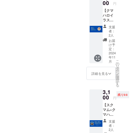
ターeMi
00
す。 ま
ます。
タンプ
円
さんの
た、応
※お名前
ラ
【クマ
イラス
援した
の掲載
リー」
ハロイ
トが貰
い協賛
を望ま
のスタ
ラスト
えちゃ
店さん
ない方
ンプ2個
ステッ
いま
の店名
は、
分相当
支援
カーが
す！
の入っ
【ただ
者：
のシー
もらえ
（お届
たクマ
2人
ただ応
ルがク
ちゃう
けは11
ハロイ
援！】
お届
マハロ
権】 あ
月にな
ラスト
け予
の増額
キャプ
のカワ
りま
定：
（デー
支援を
テンか
イイ魔
2024
す）
タ）を
ご利用
ら直接
年11
女さん
【リ
差し上
くださ
貰え
こ
月
のス
ター
の
げま
い。
ちゃい
リ
テッ
ン】 協
タ
す！ イ
ます ※
ー
カーが
賛店さ
ン
ラスト
詳細を見る
このリ
を
もらえ
んのリ
選
のス
ターン
択
ちゃい
ターン
す
ペック
を支援
る
ます！
と同じ
サイ
してく
3,1
【リ
イラス
ズ：約
ださっ
残り98
ター
00
トに、
300KB
円
た方
ン】 ク
お好き
（文字
は、支
【スク
マハロ
なフ
数で若
援した
マム×ク
アイコ
レーズ
干変わ
ことが
マハロ
ンの魔
を載せ
りま
分かる
ステッ
女さん
たバー
す） 大
支援
スク
カーが
のス
ジョン
きさ：
者：
リーン
貰え
テッ
が貰え
2人
960×17
ショッ