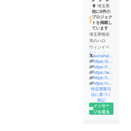
埼玉県
他に6件の
プロジェク
トを掲載し
ています
埼玉県熊谷
市のハロ
ウィンイベ
ント、「ク
kumahallo2019
マガヤハロ
https://kumahallo.sukimachi.com/
ウィン」の
https://facebook.com/kumahallo/
https://www.instagram.com/kumahallo/
キャプテン
https://twitter.com/kumahallo2019
です！
https://note.com/kumahallo
ヘッポコ魔
特定商取引
女です！
法に基づく
表記
メッセー
ジを送る