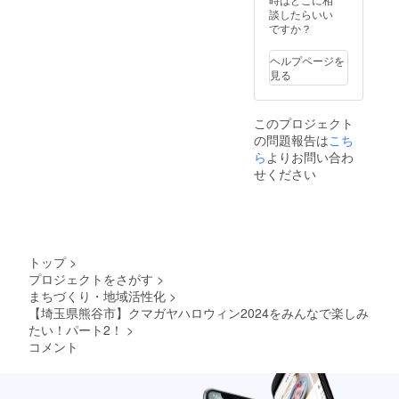
ました
ないよ
Twitter
テンと
談したらいい
ら、是
うにし
）で
記念撮
ですか？
非お願
ておき
チェッ
影でき
いしま
ますの
ク！
ます。
ヘルプページを
す！お
で、貰
【リ
更に、
見る
菓子代
いそび
ター
その写
と共に
れるこ
ン】
真を
必ずお
とはな
「和菓
使っ
伝えし
このプロジェクト
いと思
子処
て、ク
ます！
いま
の問題報告は
こち
かんだ
マハロ
※ 上乗
す。
和彩」
ら
よりお問い合わ
SNSで
せ支援
うっか
の特別
ガッツ
せください
も可能
り忘れ
お菓子
リ宣伝
です。
ちゃっ
をクマ
しても
上乗せ
てクマ
ハロ
らえま
分は、
ハロ
キャプ
す！ ※
協賛店
2024が
テンか
このリ
さまに
終わっ
ら直接
ターン
トップ
>
お渡し
てし
手渡し
を支援
しま
プロジェクトをさがす
>
まった
しま
してく
す。
まちづくり・地域活性化
>
ら、残
す！ 以
ださっ
念なが
下の2種
【埼玉県熊谷市】クマガヤハロウィン2024をみんなで楽しみ
た方
ら無効
類から
は、支
たい！パート2！
>
となり
お選び
援した
コメント
ます。
くださ
ことが
ご了承
い。 1.
分かる
の上ご
名称：
スク
支援く
夜空の
リーン