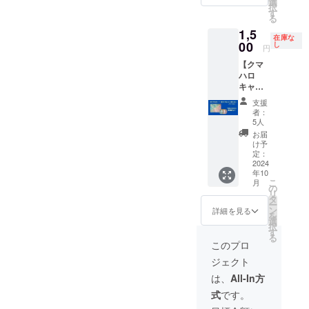
貰え
選
賛店一
択
に、等
しても
ちゃい
す
覧は、
る
で、一
らえる
ます！
本文も
つのア
1,5
権】
（1枚）
しくは
在庫な
カウン
2024/10
00
キャプ
し
円
クマハ
トにつ
/26,27
テンの
ロHPか
き2つ以
【クマ
に、熊
お手紙
チラシ
上欲し
ハロ
谷市の
付きで
をご覧
い場合
キャプ
どこか
す。 ※
になっ
は、500
テンか
をうろ
サイ
支援
てくだ
円×必要
ら「和
ついて
ズ:50 x
者：
さい。
数分の
菓子
いるク
50
5人
（クマ
増額支
処 か
マハロ
(mm) ※
お届
ハロHP
援をお
んだ和
キャプ
郵送に
け予
の協賛
勧めし
彩」の
テンと
定：
なりま
店リス
ます。
特別お
2024
一緒に
す。
トの公
その際
年10
菓子
記念撮
開・チ
こ
月
は備考
（夜空
影がで
の
ラシの
リ
欄に必
の雫・
きま
タ
配布は
ー
要数を
暁の欠
す！そ
ン
詳細を見る
10月初
を
ご記入
片）が
の上、
選
旬とな
択
くださ
もらえ
その写
す
りま
る
い。た
ちゃう
真を
このプロ
す） ※
だし、
権】
使っ
イラス
ジェクト
いくら
2024/10
て、ク
トの準
ご支援
/26，27
マハロ
は、
All-In方
備がご
頂いて
に、熊
キャプ
ざいま
式
です。
も、ス
谷市の
テンが
すの
タンプ
どこか
クマハ