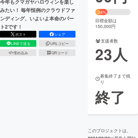
今年もクマガヤハロウィンを楽し
みたい！ 毎年恒例のクラウドファ
まちづくり・地域活性化
34%
ンディング、いよいよ本命のパー
目標金額は
150,000円
ト2です！
CAMPFIRE for Social Good
CAMPFIRE Creation
ポスト
シェア
CAMPFIREふるさと納税
machi-ya
コミュニティ
支援者数
LINEで送る
URLコピー
23
人
埋め込み
QRコード
募集終了まで残
り
終了
このプロジェクトは、