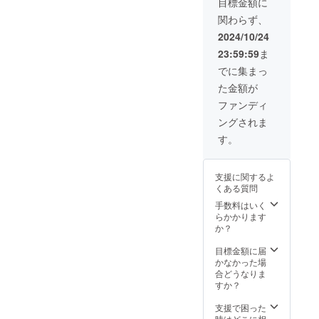
目標金額に
で、ク
ラリー
をうろ
ロSNS
マハロ
関わらず、
の景品
ついて
でがっ
2024本
（あめ
いるク
つり宣
2024/10/24
番に間
ちゃん
マハロ
伝しま
に合わ
23:59:59
ま
すく
キャプ
す！ 熊
せたい
い）
テンか
谷市の
でに集まっ
場合
は、お
ら、
どこに
は、お
た金額が
ひとり
「和菓
いるか
早めの
様1回ま
子処
は、ク
ファンディ
ご支援
でしか
かんだ
マハロ
をお願
ングされま
できま
和彩」
SNSア
いしま
せん。
のお菓
カウン
す。
す。 ※
ご注意
子をも
ト
必ずお
いただ
らえ
（Insta
目当て
ければ
ちゃい
gram、
の協賛
支援に関するよ
と思い
ます！
facebo
店さん
くある質問
ます。
熊谷市
ok、旧
の店名
※なんだ
のどこ
Twitter
手数料はいく
をお書
かん
にいる
）で
らかかります
きくだ
だ、
かは、
チェッ
か？
さい
10/27の
クマハ
ク！
ね。そ
午前中
ロSNS
【リ
目標金額に届
の際、
には居
アカウ
ター
かなかった場
協賛店
場所を
ント
ン】 仮
合どうなりま
さん宛
はっき
（Insta
装して
すか？
にメッ
りさせ
gram、
いるク
セージ
てあま
facebo
マハロ
支援で困った
があり
り動か
ok、元
キャプ
時はどこに相