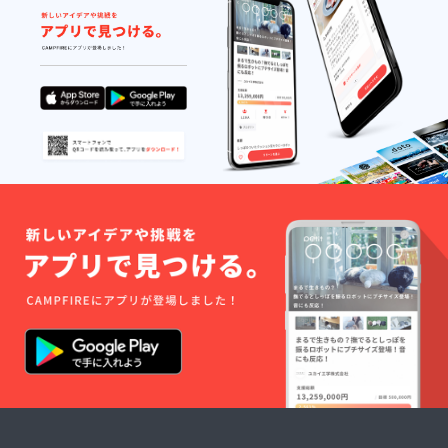
ださ
雫（よ
ショッ
い。
ぞらの
ト画面
（せっ
しず
（アカ
かくな
く） サ
ウント
ので、
イズ：
名がわ
メッ
手のひ
かるも
セージ
らサイ
の）を
ぐらい
ズ 原材
保存し
は送ら
料名：
ておい
せてい
砂糖
てくだ
ただき
（国内
さい。
ます）
製
うろ
※交通費
造）、
ちょろ
は自己
レモン
してい
負担で
果汁、
るクマ
お願い
寒天、
ハロ
しま
ぶどう
キャプ
す。
糖、で
テンが
んぷ
確認し
ん、デ
たら、
キスト
記念撮
リン、
影しま
香料、
す。 ※
酸味
なんだ
料、乳
かん
化剤、
だ、
増粘
10/27の
剤、着
午前中