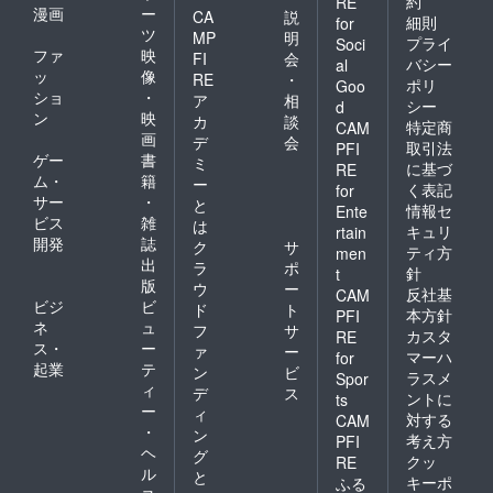
約
RE
漫画
ー
かけ
CA
説
ンが終
細則
for
ら） サ
ツ
わった
MP
明
プライ
Soci
イズ：
ら仮装
ファ
映
FI
会
バシー
al
手のひ
も来年
ッ
像
RE
・
ポリ
らサイ
Goo
のハロ
ショ
・
ア
相
ズ 原材
ウィン
シー
d
ン
映
料名：
カ
談
までお
特定商
CAM
砂糖
画
休みで
デ
会
取引法
PFI
（国内
す。
ゲー
書
ミ
に基づ
RE
製
m(__)m
ム・
籍
ー
く表記
for
造）、
※ちなみ
サー
・
と
ライチ
情報セ
に、ご
Ente
ビス
雑
は
リ
支援が
キュリ
rtain
開発
誌
キュー
なく
ク
サ
ティ方
men
ル、レ
たっ
出
ラ
ポ
針
t
モン果
て、一
版
ウ
ー
反社基
CAM
汁、寒
緒に写
ビジ
ビ
ド
ト
天、ぶ
本方針
PFI
真を撮
ネ
ュ
フ
サ
どう
るのは
カスタ
RE
ス・
ー
糖、で
ァ
ー
大歓迎
マーハ
for
んぷ
起業
テ
です！
ン
ビ
ラスメ
Spor
ん、デ
ご自身
ィ
デ
ス
ントに
ts
キスト
のSNS
ー
ィ
対する
リン、
CAM
にもガ
・
ン
香料、
シガシ
考え方
PFI
ヘ
酸味
グ
載せ
クッ
RE
料、乳
ル
ちゃっ
と
キーポ
ふる
化剤、
てくだ