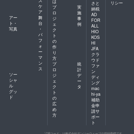
ス
は
リシー
さと
増粘
さ
ケ
プ
実
納税
剤、着
い！
ア
ロ
施
色料
クマハ
AD
アー
舞
ジ
事
（赤3、
ロアカ
FOR
ト・
台
黄4、青
ウント
ェ
例
ALL
1） 内
による
写真
・
ク
HIO
容量：
徹底的
パ
ト
KOS
30g 保
ながっ
フ
の
存方
HI
つり宣
ォ
作
法：直
伝をご
JFA
ー
射日
り
希望の
クラ
光、高
マ
方は、
方
ウド
温多湿
是非こ
ン
プ
統
ファ
を避け
ちらを
ス
ロ
計
て保存
ン
ご利用
ソー
ジ
デ
してく
くださ
ディ
シャ
ださ
ェ
ー
い。 ※
ング
い。 ア
ル
備考欄
ク
タ
mac
レル
に、宣
グッ
ト
hi-ya
ギー表
伝して
ド
の
補助
示：な
ほしい
広
し 賞味
ことを
金申
め
期限：
書いて
請サ
2024年
おいて
方
ポー
11月8日
くださ
ト
※1,500
ると助
円でい
かりま
ずれか
す。特
「QRコード」は株式会社デンソーウェーブの登録商標です。