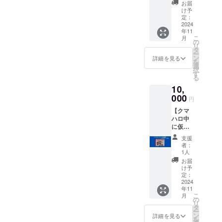
ちゃう
カーが
ます。
06px そ
お届
ト画面
権】 熊
もらえ
(デジタ
け予
れか
（アカ
谷市で
ちゃい
定：
ルデー
ら、協
ウント
大人気
2024
ます！
タで
賛店さ
名が分
年11
のラグ
（1枚）
す） ※
んが、
かるも
こ
月
ビー大
キャプ
の
備考欄
クマハ
の）を
リ
好きふ
テンの
タ
に、ご
ロ中に
保存し
ー
たごシ
お手紙
ン
希望の
詳細を見る
そのイ
ておい
を
ロク
つきで
選
お名前
ラスト
てくだ
択
マ、ス
す。 ※
す
やフ
を見た
さい。
る
クとマ
サイ
レーズ
ら、嬉
うろ
10,
ムが仮
ズ：
を必ず
しがっ
ちょろ
装した
000
Φ40(m
お書き
てくれ
円
してい
貴重な
m) ※郵
くださ
ること
るクマ
【クマ
ステッ
送にな
い。
を期待
ハロ
ハロ中
カが貰
りま
ちょっ
してお
キャプ
に仮装
えちゃ
す。
とぐら
りま
テンが
したク
いま
い長く
す！ ※
支援
確認し
マハロ
す！
ても、
者：
備考欄
たら、
キャプ
【リ
1人
職人
に、応
シール
テンと
ター
eMi(笑)
お届
援した
を差し
記念撮
ン】 ス
け予
がなん
い協賛
上げま
影でき
クマム
定：
とかし
店さん
す。 ※
る上
2024
が仮装
ます。
の店名
ごきょ
年11
に、ク
したク
を必ず
こ
うだい
月
マハロ
マハロ
の
お書き
リ
がケン
SNSで
ステッ
タ
くださ
ー
カしな
ガッツ
カーが
ン
詳細を見る
い。協
を
いよう
リ宣伝