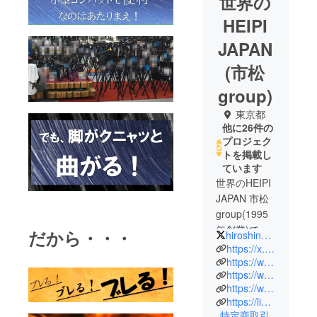
世界の
HEIPI
JAPAN
(市松
group)
東京都
他に26件の
プロジェク
トを掲載し
ています
世界のHEIPI
JAPAN 市松
group(1995
年創業)で
だから・・・
hiroshinomura17
す。信頼と
https://x.com/hiroshinomura17
安心をモッ
https://www.facebook.com/profile.php?id=100031417733815
https://www.instagram.com/yecun496/
トーに創意
https://www.ichimatsu-japan.com/
工夫の精神
https://lin.ee/ZBB4mCO
を大切にし
特定商取引