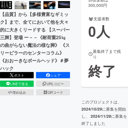
300,000円
まちづくり・地域活性化
【品質】から【多様豊富なギミッ
支援者数
ク】まで、全てにおいて他を大々
0
人
CAMPFIRE for Social Good
CAMPFIRE Creation
的に大きくリードする 【スーパー
CAMPFIREふるさと納税
machi-ya
コミュニティ
三脚】登場 ー－－《耐荷重25㎏
の曲がらない魔法の様な脚》 《ス
募集終了まで残
リーピラーのセンターコラム》
り
《おおーきなボールヘッド》＃夢
終了
ハック
ポスト
シェア
LINEで送る
URLコピー
埋め込み
QRコード
このプロジェクトは、
2024/10/29
に募集を開始
し、
2024/11/28
に募集を
終了しました