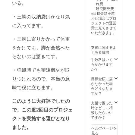
正規販
が販売
いる。
れ費
売価格
予定価
研究開発費
が販売
格より
※目標金額を超
予定価
下がる
・三脚の収納袋はかなり気
えた場合はプロ
格より
可能性
ジェクトの運営
に入ってます。
下がる
もござ
費に充てさせて
可能性
いま
いただきます。
もござ
す。
・三脚に寄りかかって体重
いま
す。
をかけても、脚が全然へた
支援に関するよ
くある質問
らないのは驚きです。
手数料はいく
らかかります
・強風時でも望遠機材が取
か？
りつけれるので、本当の意
目標金額に届
かなかった場
味で役に立ちます。
合どうなりま
すか？
このように大好評でしたの
支援で困った
時はどこに相
で、この度2回目のプロジェ
談したらいい
ですか？
クトを実施する運びとなり
ました。
ヘルプページを
見る