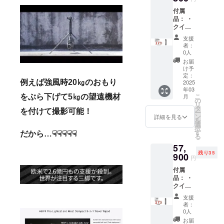
くださ
量産効
付属
い。 ※
率が向
品： ・
ご注文
上した
クイッ
状況・
場合、
クリ
使用部
正規販
支援
リース
材の供
売価格
者：
プレー
給状
が販売
0人
ト（雲
況・製
予定価
お届
台に取
造工程
格より
け予
り付い
上の都
定：
下がる
例えば強風時20㎏のおもり
ていま
2025
合等に
可能性
年03
す） ・
より、
もござ
こ
月
をぶら下げて5㎏の望遠機材
3×スパ
出荷時
の
いま
リ
イク
期が遅
タ
す。
を付けて撮影可能！
ー
フィー
れる場
ン
詳細を見る
を
ト（内
合があ
選
択
蔵） ・
りま
す
だから…☟☟☟☟☟
る
4×六角
す。 ※
57,
棒スパ
皆様の
残り35
ナ ・
900
ご支援
円
キャリ
により
付属
アケー
量産効
品： ・
ス ※送
率が向
クイッ
料込み
上した
クリ
の価格
場合、
支援
リース
（国内
正規販
者：
プレー
配送の
売価格
0人
ト（雲
み） ※
が販売
お届