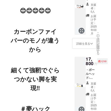
外にも拠点
ポーチ
支援
を構え日本
※送料込
者：
😊😊😊😊😊
みの価
では珍しい
0人
格（国
お届
物をいち早
内配送
け予
くご紹介し
のみ）
定：
※デザイ
2025
ます。米国
年03
カーボンファイ
ン・仕
西欧中国韓
こ
月
様は、
の
リ
国台湾等の
変更に
タ
バーのモノが違う
ー
なる可
ン
大手メー
詳細を見る
を
能性も
選
から
カーの正規
択
ござい
す
る
ます。
代理店です
17,
ご了承
(Octa, Petoi,
残り30
くださ
800
円
WiWU,
い。 ※
細くて強靭でぐら
・ボー
ご注文
HEIPI,
ルヘッ
状況・
ShangQi
ド-
つかない脚を実
使用部
KF50 ※
B)。UNI-
材の供
支援
送料込
給状
現‼
者：
WAY,HEIPIの
みの価
況・製
0人
正規総代理
格（国
造工程
お届
内配送
上の都
店でもあり
け予
のみ）
合等に
定：
ます。今後
※デザイ
2025
より、
＃夢ハック
年03
共、宜しく
ン・仕
出荷時