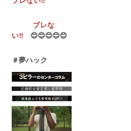
ブレない‼
ブレな
い‼
😊😊😊😊😊
＃夢ハック