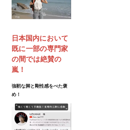
日本国内において
既に一部の専門家
の間では絶賛の
嵐！
強靭な脚と剛性感をべた褒
め！