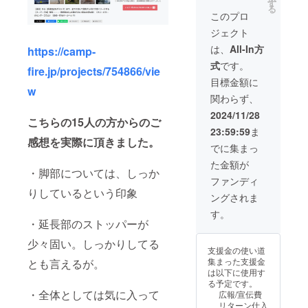
ござい
ご了承
す
ご支援
る
ます。
くださ
により
このプロ
ご了承
い。 ※
量産効
ジェクト
くださ
ご注文
率が向
い。 ※
状況・
上した
は、
All-In方
https://camp-
ご注文
使用部
場合、
式
です。
状況・
材の供
fire.jp/projects/754866/vie
正規販
使用部
給状
売価格
目標金額に
材の供
w
況・製
が販売
関わらず、
給状
造工程
予定価
況・製
上の都
格より
2024/11/28
こちらの15人の方からのご
造工程
合等に
下がる
23:59:59
ま
上の都
より、
可能性
感想を実際に頂きました。
合等に
出荷時
もござ
でに集まっ
より、
期が遅
いま
た金額が
出荷時
れる場
す。
・脚部については、しっか
期が遅
合があ
ファンディ
れる場
りま
りしているという印象
ングされま
合があ
す。 ※
りま
皆様の
す。
す。 ※
・延長部のストッパーが
ご支援
皆様の
により
少々固い。しっかりしてる
ご支援
量産効
支援金の使い道
により
率が向
集まった支援金
とも言えるが。
量産効
上した
は以下に使用す
率が向
場合、
る予定です。
上した
正規販
・全体としては気に入って
広報/宣伝費
場合、
売価格
リターン仕入