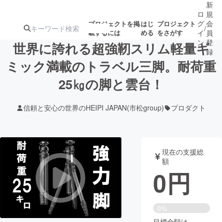
新
ロ
規
グ
会
プロジェクトを掲
はじ
プロジェクト
/
載するには
める
をさがす
イ
員
ン
登
世界に誇れる超強靭スリム軽量ギ
録
ミック満載のトラベル三脚。耐荷重
25㎏の脚と雲台！
人気のプロ
注目のリ
注目の新着プロ
募集終了が近いプ
もうすぐ公開
ジェクト
ターン
ジェクト
ロジェクト
されます
信頼と安心の世界のHEIPI JAPAN(市松group)
プロダクト
アート・写真
音楽
現在の支援総
テクノロジー・ガジェット
ゲーム・サ
額
0
円
映像・映画
書籍・雑誌
0%
ビジネス・起業
チャレンジ
目標金額は