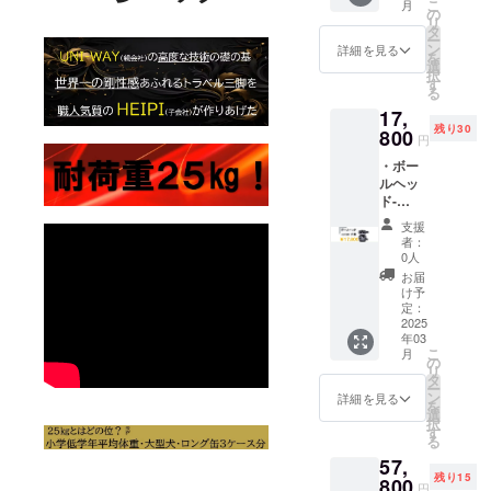
こ
月
様は、
期が遅
の
お願い申し
リ
変更に
れる場
タ
上げます。
ー
なる可
合があ
ン
詳細を見る
を
能性も
りま
選
択
ござい
す。 ※
す
る
ます。
皆様の
17,
ご了承
ご支援
残り30
くださ
800
により
円
い。 ※
量産効
・ボー
ご注文
率が向
ルヘッ
状況・
上した
ド-
使用部
場合、
KF50 手
材の供
正規販
支援
動 ※送
給状
売価格
者：
料込み
況・製
が販売
0人
の価格
造工程
予定価
お届
（国内
上の都
格より
け予
配送の
合等に
定：
下がる
み） ※
2025
より、
可能性
年03
デザイ
出荷時
もござ
こ
月
ン・仕
期が遅
の
いま
リ
様は、
れる場
タ
す。
ー
変更に
合があ
ン
詳細を見る
を
なる可
りま
選
択
能性も
す。 ※
す
る
ござい
皆様の
57,
ます。
ご支援
残り15
ご了承
800
により
円