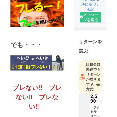
てオリジナ
法に基づく
リティ溢れ
表記
るアイデア
メッセー
雑貨などの
ジを送る
企画製造販
売&輸入販売
を行いま
リターンを
す。日常生
でも・・・
活がより快
選ぶ
適になるべ
く新製品の
目標金額
ワクワク感
未達でも
動をお届け
リターン
します。国
が届きま
内での自社
す
(All-in
ブレない‼ ブレ
製品の開発
方式)
(自社関連工
2,5
ない‼ ブレな
場で試作し
90
円
い‼
挑戦します)
・アク
と共に、国
セサ
リー