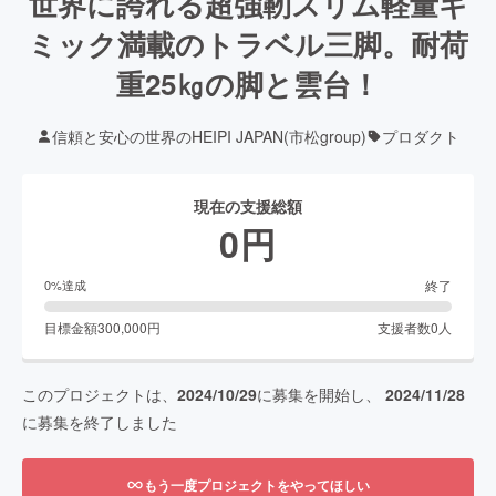
世界に誇れる超強靭スリム軽量ギ
ミック満載のトラベル三脚。耐荷
重25㎏の脚と雲台！
信頼と安心の世界のHEIPI JAPAN(市松group)
プロダクト
現在の支援総額
0
円
終了
0
%達成
目標金額
300,000
円
支援者数
0
人
このプロジェクトは、
2024/10/29
に募集を開始し、
2024/11/28
に募集を終了しました
もう一度プロジェクトをやってほしい