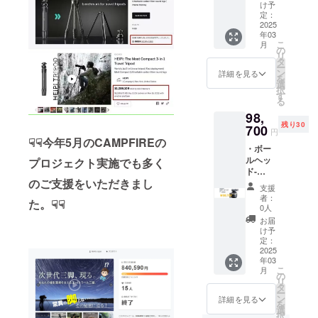
台に取
デザイ
予定価
け予
り付い
ン・仕
定：
格より
ていま
2025
様は、
下がる
年03
す） ・
変更に
可能性
こ
月
3×スパ
なる可
の
もござ
リ
イク
能性も
タ
いま
ー
フィー
ござい
ン
す。
詳細を見る
を
ト（内
ます。
選
択
蔵） ・
ご了承
す
る
4×六角
くださ
98,
棒スパ
い。 ※
残り30
ナ ・
700
ご注文
円
キャリ
状況・
☟☟今年5月のCAMPFIREの
・ボー
アケー
使用部
ルヘッ
プロジェクト実施でも多く
ス ※送
材の供
ド-
料込み
給状
のご支援をいただきまし
KF60 ※
の価格
況・製
支援
送料込
（国内
造工程
者：
た。☟☟
みの価
配送の
上の都
0人
格（国
み） ※
合等に
お届
内配送
デザイ
より、
け予
のみ）
ン・仕
定：
出荷時
※デザイ
2025
様は、
期が遅
年03
ン・仕
変更に
れる場
こ
月
様は、
なる可
の
合があ
リ
変更に
能性も
タ
りま
ー
なる可
ござい
ン
す。 ※
詳細を見る
を
能性も
ます。
選
皆様の
択