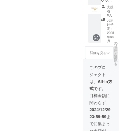
ケット
shop
ページ
＋お礼
ページ
の「の
支援
のお手
にてご
ほほん
者：
紙】 の
利用い
おたよ
0人
ほほん
ただけ
りshop
お届
おたよ
ます。
ペー
け予
り 文
shop
定：
ジ」よ
通サー
2025
ページ
りご確
年04
ビスご
詳細
認くだ
こ
月
利用チ
は
の
さい。
リ
ケッ
https://
タ
・１人
ー
ト ６
nhhn-
ン
１回の
詳細を見る
を
カ月分
otayori.
選
み使用
択
◎住所
stores.j
す
可能 ・
る
選択特
p/
有効期
このプロ
典付き
また
限
ジェクト
（クー
は 自
2025年
ポン
己紹介
7月31日
は、
All-In方
コード
ページ
お礼の
式
です。
をお送
の「の
お手紙
りしま
ほほん
感謝の
目標金額に
す） ・
おたよ
気持ち
関わらず、
shop
りshop
を込め
ページ
ペー
て、お
2024/12/29
にてご
ジ」よ
礼のお
23:59:59
ま
利用い
りご確
手紙を
ただけ
認くだ
お送り
でに集まっ
ます。
さい。
しま
た金額が