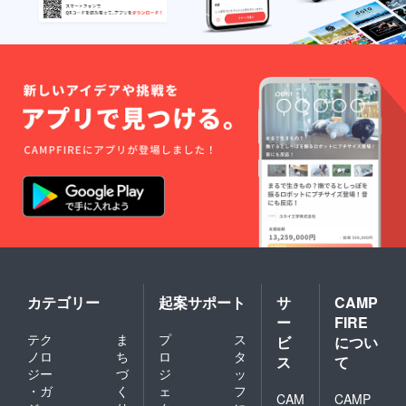
カテゴリー
起案サポート
サ
CAMP
ー
FIRE
テク
ま
プ
ス
ビ
につい
ノロ
ち
ロ
タ
ス
て
ジー
づ
ジ
ッ
・ガ
く
ェ
フ
CAM
CAMP