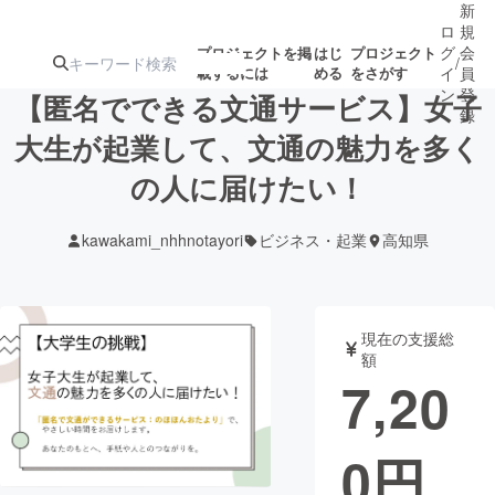
新
ロ
規
グ
会
プロジェクトを掲
はじ
プロジェクト
/
載するには
める
をさがす
イ
員
ン
登
【匿名でできる文通サービス】女子
録
大生が起業して、文通の魅力を多く
の人に届けたい！
人気のプロ
注目のリ
注目の新着プロ
募集終了が近いプ
もうすぐ公開
ジェクト
ターン
ジェクト
ロジェクト
されます
kawakami_nhhnotayori
ビジネス・起業
高知県
アート・写真
音楽
現在の支援総
テクノロジー・ガジェット
ゲーム・サ
額
7,20
映像・映画
書籍・雑誌
0
円
ビジネス・起業
チャレンジ