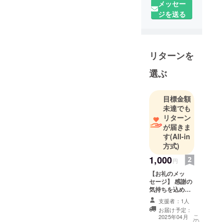
メッセー
幼児教育に
ジを送る
ついて学び
ながら、資
格取得を目
指して勉強
リターンを
に励んでい
選ぶ
ます。
お手紙や日
目標金額
本語の響き
未達でも
が好きで、
リターン
が届きま
文通の魅力
す
(All-in
を沢山の方
方式)
に知ってほ
1,000
しいと思
円
い、来年の2
【お礼のメッ
月までに、
セージ】 感謝の
気持ちを込め
匿名の文通
て、お礼のメッ
支援者：1人
サービスを
セージをお送り
お届け予定：
します。
提供できる
こ
2025年04月
の