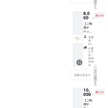
カ月分
otayori.
選
択
◎住所
stores.j
す
る
選択特
p/
8,0
典付き
また
残り30
（クー
00
は 自
円
ポン
己紹介
【ご利
コード
ページ
用チ
をお送
の「の
ケッ
りしま
ほほん
ト】 の
す） ・
おたよ
支援
ほほん
shop
りshop
者：
おたよ
ページ
ペー
0人
り 文
にてご
ジ」よ
お届
通サー
利用い
りご確
け予
ビスご
ただけ
定：
認くだ
利用チ
2025
ます。
さい。
年04
ケッ
shop
・１人
こ
月
ト ６
ページ
の
１回の
リ
カ月分
詳細
タ
み使用
ー
◎住所
は
ン
可能 ・
詳細を見る
を
選択特
https://
選
有効期
択
典付き
nhhn-
す
限
る
（クー
otayori.
2025年
10,
ポン
stores.j
7月31日
残り10
コード
000
p/
円
をお送
また
【ご利
りしま
は 自
用チ
す） ・
己紹介