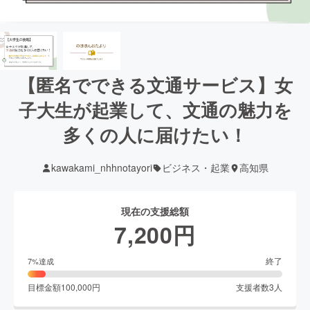
【匿名でできる文通サービス】女
子大生が起業して、文通の魅力を
多くの人に届けたい！
kawakami_nhhnotayori
ビジネス・起業
高知県
現在の支援総額
7,200
円
終了
7
%達成
目標金額
100,000
円
支援者数
3
人