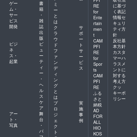
ゲー
書
ミ
に基づ
RE
ム・
籍
ー
く表記
for
サー
・
と
情報セ
Ente
ビス
雑
は
キュリ
rtain
開発
誌
ク
サ
ティ方
men
出
ラ
ポ
針
t
版
ウ
ー
反社基
CAM
ビジ
ビ
ド
ト
本方針
PFI
ネ
ュ
フ
サ
カスタ
RE
ス・
ー
ァ
ー
マーハ
for
起業
テ
ン
ビ
ラスメ
Spor
ィ
デ
ス
ントに
ts
ー
ィ
対する
CAM
・
ン
考え方
PFI
ヘ
グ
クッ
RE
ル
と
キーポ
ふる
ス
は
リシー
さと
ケ
プ
実
納税
ア
ロ
施
AD
アー
舞
ジ
事
FOR
ト・
台
ェ
例
ALL
写真
・
ク
HIO
パ
ト
KOS
フ