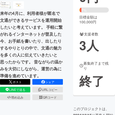
まちづくり・地域活性化
7%
来年の4月に、利用者様が匿名で
目標金額は
文通ができるサービスを運用開始
100,000円
CAMPFIRE for Social Good
CAMPFIRE Creation
したいと考えています。 手軽に繋
CAMPFIREふるさと納税
machi-ya
コミュニティ
がれるインターネットが普及した
支援者数
3
人
今、お手紙を書いたり、出したり
するやりとりの中で、文通の魅力
を多くの人に伝えていきたいと
思ったからです。 昔ながらの温か
募集終了まで残
り
みを大切にしながら、運営の為に
終了
準備を進めています。
ポスト
シェア
LINEで送る
URLコピー
埋め込み
QRコード
このプロジェクトは、