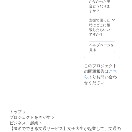
2025年
かなかった場
7月31日
合どうなりま
お礼の
すか？
お手紙
感謝の
支援で困った
気持ち
時はどこに相
を込め
談したらいい
て、お
ですか？
礼のお
手紙を
ヘルプページを
お送り
見る
しま
す。
このプロジェクト
の問題報告は
こち
ら
よりお問い合わ
せください
トップ
>
プロジェクトをさがす
>
ビジネス・起業
>
【匿名でできる文通サービス】女子大生が起業して、文通の