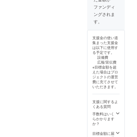
shop
・１人
す。
ページ
１回の
ファンディ
詳細
み使用
ングされま
は
可能 ・
https://
有効期
す。
nhhn-
限
otayori.
2025年
stores.j
7月31日
支援金の使い道
p/
集まった支援金
また
は以下に使用す
は 自
る予定です。
己紹介
設備費
ページ
広報/宣伝費
の「の
※目標金額を超
ほほん
えた場合はプロ
おたよ
ジェクトの運営
りshop
費に充てさせて
ペー
いただきます。
ジ」よ
りご確
認くだ
支援に関するよ
さい。
くある質問
・１人
１回の
手数料はいく
み使用
らかかります
可能 ・
か？
有効期
限
目標金額に届