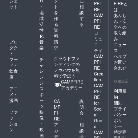
ジェ
り
ク
に
PFI
FIREと
ット
・
ト
相
RE
は
地
を
談
CAM
あんし
域
作
す
PFI
ん・安
活
る
る
RE
全への
性
資
コ
取り組
化
料
ミュ
み
プロ
音
請
ニ
ニュー
ダク
楽
求
ティ
ス
ト
CAM
ヘルプ
クラウドファ
フー
チ
PFI
お問い
ンディングの
ド・
ャ
RE
合わせ
ノウハウを無
飲食
レ
Crea
料で学ぼう
店
ン
tion
各種規定
CAMPFIRE
ジ
CAM
アカデミー
アニ
ス
利用規
PFI
メ・
ポ
約
RE
漫画
ー
CA
説
細則
for
ツ
MP
明
プライ
Soci
ファ
映
FI
会
バシー
al
ッ
像
RE
・
ポリ
Goo
ショ
・
ア
相
シー
d
ン
映
カ
談
特定商
CAM
画
デ
会
取引法
PFI