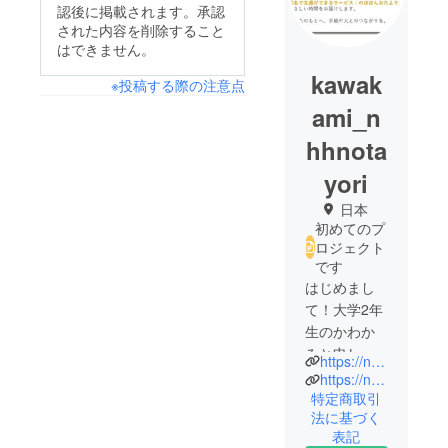
認後に掲載されます。承認
された内容を削除すること
はできません。
kawak
※投稿する際の注意点
ami_n
hhnota
yori
日本
初めてのプ
ロジェクト
です
はじめまし
て！大学2年
生のかわか
みと申しま
https://nhhnotayori.wixsite.com/nhhn-otayori/%E3%83%9B%E3%83%BC%E3%83%A0
す。
https://nhhn-otayori.stores.jp/
高知県の高
特定商取引
法に基づく
校を卒業
表記
し、現在は