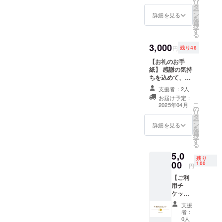
リ
会社を起業
タ
ー
します！
ン
詳細を見る
を
選
択
す
る
利用者様同
3,000
士が繋が
円
残り48
り、文通相
【お礼のお手
手を探せる
紙】 感謝の気持
ちを込めて、お
ようなコ
礼のお手紙をお
支援者：2人
ミュニティ
送りします。
お届け予定：
作成や、手
こ
2025年04月
の
書きの温か
リ
タ
ー
さをお届け
ン
詳細を見る
を
選
できるガリ
択
す
る
版印刷の導
5,0
入などを準
残り
00
100
円
備中です。
【ご利
用チ
女子大生
ケッ
たった一人
ト】 の
支援
ほほん
でアイデア
者：
おたよ
0人
を考えなが