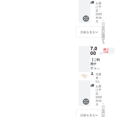
り 文
お届
ら、一生懸
通サー
け予
ビスご
定：
命取り組ん
利用チ
2025
でおりま
年04
ケッ
こ
月
す。
ト ３
の
リ
カ月分
タ
ぜひ、みな
ー
◎住所
ン
詳細を見る
を
さまの力を
選択特
選
択
典付き
お貸しくだ
す
る
（クー
さい...！
7,0
ポン
残り
応援よろし
コード
00
100
円
をお送
くお願いい
【ご利
りしま
たします！
用チ
す） ・
ケット
shop
＋お礼
ページ
支援
のお手
にてご
者：
紙】 の
利用い
0人
ほほん
ただけ
お届
おたよ
ます。
け予
り 文
shop
定：
通サー
2025
ページ
年04
ビスご
詳細
こ
月
利用チ
は
の
リ
ケッ
https://
タ
ー
ト ３
nhhn-
ン
詳細を見る
を