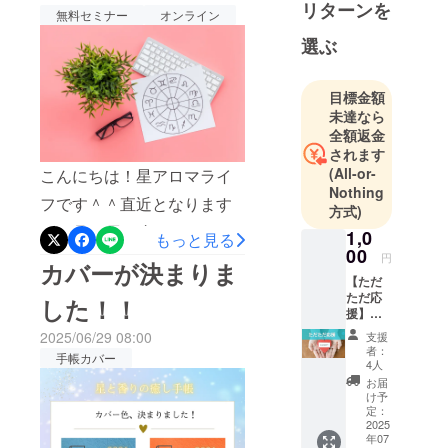
ワークシートをやっていな
を組み合わ
セミナー』ご案内
リターンを
無料セミナー
オンライン
せた癒しの
いまだうまく活用できてい
選ぶ
コミュ
ないという方々も多くい
ティ。星の
らっしゃるようです。そこ
リズムに寄
目標金額
で今回！直前ではあります
り添いなが
未達なら
全額返金
ら、香りで
が3月20日（金）春分に手帳
されます
心と身体を
の春分ページを用いオンラ
(All-or-
こんにちは！星アロマライ
整えるライ
Nothing
インでのセミナーを開催し
フスタイル
フです＾＾直近となります
方式)
を提案して
ます！占星術では春分は1年
が９月12日（金）のAM10
1,0
もっと見る
います。
00
のスタートともいうべき特
時〜とPM8時〜（60分）手
円
カバーが決まりま
2026年の大
別なタイミングとなりま
【ただ
帳をご購入&amp;オープン
転換期に向
ただ応
した！！
す。今年は特に、3月19日魚
けて、手帳
援】
チャット参加の方に無料の
1,000円
を通じた“未
座新月→3月20日春分→水星
2025/06/29 08:00
支援
星のオンラインセミナーを
星と香
者：
来創造”の共
手帳カバー
りの手
逆行終了・全天体順行とい
4人
開催します！手帳を使いな
創をスター
帳プロ
お届
う特別な流れがあり、始ま
ジェク
け予
がら自分の持っている星と
ト！
トを見
定：
りのエネルギーがとても高
守って
2025
向き合ったり社会の動きを
年07
くださ