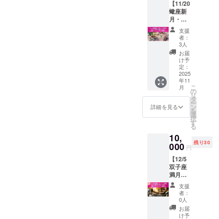
のリ
的な一年」にしていきま
セット
り”が心
【11/20
バーに
と香り
な人へ
合わせ
ターン
です
のス
蠍座新
よる個
の癒し
のギフ
しょう！！最後まで、どう
て調香
はただ
イッチ
月・東
別セッ
手帳の
ト」に
したス
ただ応
を押し
京リア
ション
ぞ応援よろしくお願いいた
使い方
・
プレー
支援
援の他
てくれ
ル開
（90
だけで
「朝」
者：
で、 手
の金額
る。 そ
します！
催】 わ
分）が
なく、
3人
と
帳タイ
リター
んな、
たしを
付いて
あなた
「夜」
お届
ムやセ
ン
星と香
愛する
きま
のホロ
け予
など、
ルフケ
（1,000
りの旅
香りと
す！
定：
スコー
香りの
アの時
円、
を一緒
出会う
2025
セッ
プから
使い分
間が、
3,000
に歩み
年11
祝賀
ション
「2026
けにも
ぐっと
円、
こ
月
ましょ
ワーク
では：
の
年の
おすす
心地よ
10,000
リ
う！
ショッ
・2026
タ
テー
めです
くなる
円）と
ー
プ /手帳
年のあ
ン
マ・特
詳細を見る
セット
はずで
同じ内
を
付き ＼
なたの
選
別な時
内容：
す セッ
容にな
択
祝！手
星の流
す
期」を
・星と
ト内容
りま
る
帳完成
れを読
読み解
香りの
星と香
す。 ご
10,
♡みん
み解く
いて、
癒し手
りの癒
支援あ
残り30
なでお
000
【星読
どんな
帳（B6
円
し手帳
りがと
祝いし
み】 ・
一年を
／224
（B6／
うござ
【12/5
ましょ
手帳を
創りた
ページ
224ペー
いま
双子座
う！／
活かす
いか、
予定）1
ジ予
す！
満月・
星と香
【使い
星アロ
冊 ・12
定） 12
オンラ
りの癒
方のポ
マの仲
星座ス
支援
星座ス
イン開
し手帳
イント
間と一
者：
プレー
プレー
催】手
がつい
＆アド
0人
緒にワ
（30ml
（1本・
帳付き
に完成
バイ
クワク
お届
× 2本）
30ml）
わたし
── この
ス】 ・
け予
しなが
※お好
※ご希