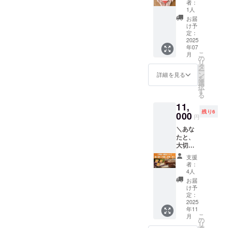
ロマク
224ペー
くださ
者：
色オレ
付き！
プで
香りの
ラフト
ジ予定/
1人
い 価
ンジ系
限定25
す！
手帳プ
も楽し
カバー
格：
お届
統） 当
名のス
ロジェ
もう！
色オレ
け予
10,000
日の
ペシャ
クトを
このリ
定：
ンジ系
円（税
ワーク
ルなリ
見守っ
2025
ターン
統） あ
込・手
ショッ
ターン
年07
てくだ
は、星
なただ
帳1冊つ
プ内
です。
こ
月
さるあ
アロマ
の
けの星
き） 星
容： わ
リ
なたへ
ライフ
タ
読み
と香り
たしを
ー
＼応援
で定期
ン
メッ
詳細を見る
の癒し
愛する
を
の気持
開催し
選
セージ
手帳
香水づ
択
ちだけ
ている
す
（プチ
（B6／
くり 〜
る
で、
アロマ
鑑定）
224ペー
Core
11,
じゅう
クラフ
2026年
ジ予定/
Fragran
残り6
ぶんう
000
トの
のテー
カバー
円
ce〜 蠍
れし
ワーク
マに合
色オレ
座の再
＼あな
い！／
ショッ
わせた
ンジ系
生と深
たと、
星と香
プ（リ
限定ア
統） こ
いつな
大切な
りの手
アルや
ロマス
の日の
がりの
人に
帳プロ
オンラ
プレー
月は
支援
エネル
も。“星
ジェク
イン）
（星ア
者：
「言
ギーに
と香
トを
を ご体
4人
ロマオ
葉・
ちなん
り”の癒
「ただ
験いた
リジナ
お届
風・軽
だ “私を
しを贈
ただ応
だけま
け予
ル） 想
やか
癒し、
ろう／
援する
定：
す。
いを込
さ」の
芯から
2026年
2025
よ！」
「季節
めたお
象徴・
満たす
年11
の一年
という
の変わ
礼の
双子
香り”を
こ
月
が、笑
あたた
の
り目に
メッ
座。 1
調香し
リ
顔と優
かな想