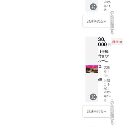
・オー
です：
のリア
10,000
00／1冊
2025
催・グ
の星の
ご家族
不定期
プン
・2026
ル祝賀
年11
円（税
付き）
ルー
流れと
や親友
で共
チャッ
こ
年は自
月
会に参
込） 限
あなた
プ・60
の
香りの
と一緒
有） ・
トご案
リ
分の人
加予定
定数あ
のお名
分オン
タ
叡智を
に使い
プロ
内＆お
ー
生を
だった
り リア
前や屋
ライン
ン
詰め込
詳細を見る
たい ☆
ジェク
礼メッ
を
もっと
けど難
ル祝賀
号、ま
交流
選
んだ
大切な
ト終了
セージ
択
クリエ
しかっ
会に申
たは2行
（アー
す
「星と
人の一
後の
付き 香
る
イティ
た…と
し込ん
までの
カイブ
香りの
年も、
【完成
りを暮
ブに楽
いう方
30,
でいて
応援
録画あ
癒し手
星と香
のご報
らしに
しみた
は、 こ
残り10
ご参加
メッ
000
り） 星
帳」も
りで
円
告】 こ
取り入
い ・星
ちらの
が難し
セージ
と香り
セット
彩って
のリ
れたい
と香り
オンラ
【手帳
かった
を、
の癒し
に！ あ
あげた
ターン
方へ。
から、
イン回
付き/グ
方は、
「手帳
手帳付
なたの
い 手帳
はただ
はじめ
自分の
へのお
ループ
オンラ
の
き（B6
星座
につい
ただ応
ての方
可能性
振替も
交流/オ
イン祝
Special
／224
を“感じ
て ・
支援
援の他
も安心
を思い
可能で
ンライ
賀会に
Thanks
ページ
る”ひと
者：
2025年
の金額
してご
出した
す（ご
ン】 週
お振替
ペー
予定/カ
0人
とき
11月完
リター
参加い
い ・未
希望の
末サ
も可能
ジ」に
バー色
を、ま
お届
成予定
ン
ただけ
来の自
方はご
ポート
です
掲載さ
オレン
け予
るごと
・星の
（1,000
ます。
分と、
連絡く
3ヶ月
（お申
せてい
定：
ジ系
お届け
エネル
円、
香りを
ださい
レッス
2025
し出く
ただき
統）
しま
ギーに
3,000
通して
年12
ね） 初
ン – 手
ださい
ます。
「せっ
す。 こ
合わせ
円、
こ
月
つな
めての
帳と一
ね！）
小さな
の
かく手
のセッ
た【オ
5,000
リ
がって
方もご
緒に、
言葉に
タ
帳を手
トに含
レンジ
円）と
ー
みたい
安心を
2026年
も、た
ン
にした
詳細を見る
まれる
系カ
同じ内
を
・星ア
♡ 星ア
の扉を
しかな
選
けど、
もの：
バー】
容にな
択
ロマラ
ロマメ
ひらく
願いと
す
どう
・2026
で制作
りま
る
イフの
ンバー
3ヶ月 –
想いを
使って
年版
中 ・書
す。 ご