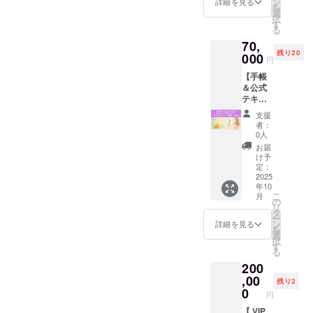
なた」
ン
── 星座
詳細を見る
風を吹
りと言
を
ケアや
大！ご
へ贈
選
とブレ
かせて
葉で
択
ワーク
自身の
る、特
す
ンド精
いるの
「自分
る
ショッ
活動や
別な3ヶ
油名を
か】
との約
プ時に
70,
サービ
月のサ
一覧に
【今
束」を
もおす
残り20
ス（※占
000
ポート
した
週、自
円
楽しく
すめ♪ ※
星術・
プラン
「ブレ
分をど
叶えて
サイズ
【手帳
アロ
に、さ
ンド
う整え
いきま
はユニ
＆公式
マ・香
らに、
シー
て、何
しょう♪
セック
テキス
りに関
四季
ト」も
を感じ
アーカ
ス／S・
ト付
連する
（春
セット
て生き
支援
イブ録
M・Lか
き】 星
もの限
分・夏
に！ ＊
者：
るの
画付き
らお選
と香り
定）を
至・秋
0人
配合率
か】
だか
びいた
の世界
広く
分・冬
は掲載
お届
【今、
ら、リ
だけま
を学
知って
至）の
け予
してお
この瞬
アルタ
す ※ご
ぶ！星
いただ
定：
ワーク
りませ
間に、
イムで
希望の
アロマ
2025
きたい
ショッ
ん。
どんな
参加で
星座と
年10
ライフ
方に最
プも付
「この
願いを
こ
きない
月
サイズ
入門講
適。画
の
いてい
星座に
手帳に
リ
方も安
をお申
座（全6
像やロ
タ
るプレ
は、ど
書き込
ー
心 使っ
し込み
回） ＼
ゴも使
ン
ミアム
詳細を見る
んな精
むか】
を
て終わ
時にご
星と香
用可能
選
なセッ
油がブ
全部ま
択
り、
記入く
りの力
で、簡
す
ション
レンド
るご
る
じゃな
ださい
で“私ら
単な打
です。
されて
と、一
い。 あ
スプ
200
しい豊
ち合わ
内容詳
いる
緒に、
なたの
レーに
かさ”を
,00
せの上
細 星と
の？」
残り2
体感＆
毎日
つい
育む／
で掲載
0
香りの
「どの
実践！
円
が、
て： ・
星アロ
内容を
癒し手
ような
毎週
ちょっ
太陽星
マライ
【 VIP
整えま