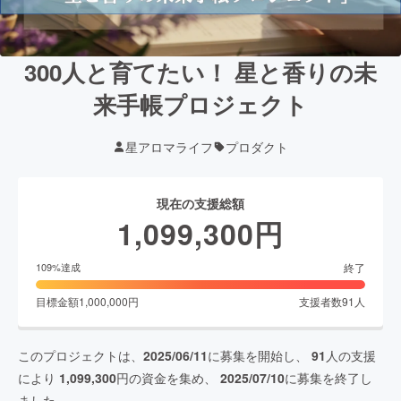
300人と育てたい！ 星と香りの未
来手帳プロジェクト
星アロマライフ
プロダクト
現在の支援総額
1,099,300
円
終了
109
%達成
目標金額
1,000,000
円
支援者数
91
人
このプロジェクトは、
2025/06/11
に募集を開始し、
91
人の支援
により
1,099,300
円の資金を集め、
2025/07/10
に募集を終了し
ました