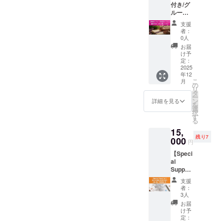
し”を形
をベー
り優し
う！ ☆
付き/グ
ら、T
定・超
援は、
にして
スに、
い「風
星と香
ループ
シャツ
お得な3
手帳制
みませ
星アロ
の魔
りの癒
交流/オ
＆スプ
冊セッ
作と皆
んか？
支援
マライ
法」が
し手帳1
ンライ
レーの
トです
さんと
者：
セット
フのメ
寄り
冊つき
ン】 週
セット
1冊あた
0人
の2026
内容 ・
ンバー
添って
（B6／
末サ
が登場♪
り 約
年の創
お届
2026年
と一緒
くれま
224ペー
ポート
このリ
3,667
け予
造に 大
版【星
に特別
す 心の
ジ予定/
1ヶ月
ターン
定：
円！ 通
切に使
と香り
調合し
空気を
カバー
レッス
2025
では、
常価格
わせて
の癒し
た“未来
入れ替
色オレ
年12
ン 〜星
星座ご
（5,000
いただ
手帳】
サポー
こ
えて、
月
ンジ系
と香り
とにデ
の
円×3冊
きま
（B6／
ト香
リ
言葉に
統） ☆
で、わ
ザイン
タ
＝
す。 含
224P予
り”で
ー
して、
オープ
たしを
された
ン
15,000
詳細を見る
まれる
定） ・
す。 使
を
未来を
ン
癒す時
オリジ
選
円相
もの
アロマ
うたび
択
ひらく
チャッ
間づく
ナルT
す
当）よ
（共
クラフ
に、魂
る
── そん
トのご
り〜 価
シャツ
り、
通） ・
トワー
がふ
な双子
案内＆
15,
格：
と 12星
4,000円
心をこ
ク
わっと
座のギ
お礼
残り7
15,000
000
座アロ
もお得
めた
円
ショッ
目覚め
フトに
メッ
円（手
マスプ
な早割
【お礼
プ体験
るよう
包まれ
セージ
【Speci
帳1冊つ
レーか
特典。
のメッ
（1回）
な香り
る時間
付き ☆
al
き）
らお好
こんな
セー
※リア
を目指
をお楽
ワーク
Support
2025年
きな1本
方にお
ジ】 ・
ルorオ
してブ
しみく
ショッ
er】あ
12月末
をお選
すす
【制作
支援
ンライ
レンド
ださ
プの材
なたの
スター
びいた
め！ ☆
者：
進捗の
ン／
します
い。 も
料費も
想いを2
ト予定
だけま
3人
自分用
ご報
2026年
こんな
ちろ
含まれ
行で刻
（全5
す。 さ
＋プレ
お届
告】
6月末ま
方にお
ん！ 蠍
ます 価
む
回） 毎
らに、
け予
ゼント
（希望
で有効
すすめ
座新月
格：
（¥15,0
週末開
定：
2026年
用に ☆
者には