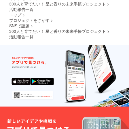
がほし
300人と育てたい！ 星と香りの未来手帳プロジェクト
>
ルオン
い ・香
作り 第
活動報告一覧
りを
4回｜心
使っ
トップ
>
と香
て、人
プロジェクトをさがす
>
り、自
生を丁
SNSで話題
>
分を整
寧にク
300人と育てたい！ 星と香りの未来手帳プロジェクト
>
える星
リエイ
心と星
活動報告一覧
トした
座／金
い ・星
星・月
アロマ
星座の
ライフ
心地よ
をもっ
さ／香
と深く
りのミ
体験し
スト作
てみた
り 第5
い あな
回｜ア
たの1年
ロマ×惑
を星と
星のセ
香り
ルフケ
で“旅”
ア 惑星
する時
象徴と
間 忙し
精油／
い日常
今週の
の中で
星模様
見逃し
に合わ
がち
せた香
な、季
りブレ