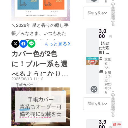
いです。手帳を使って、あ
こ
月
星の動きで知ることを2026
るあな
の
リ
たへ ＼
タ
なたのテーマを言葉にしこ
年にしっかり体感頂きたい
ー
応援の
ン
詳細を見る
を
れからの流れに乗る時間を
気持ち
選
ので今からちょっとずつ手
択
だけ
す
る
共にしましょう！セミナー
＼2026年 星と香りの癒し手
で、
帳を使う準備を始めません
3,0
じゅう
内容：・3月20日10時〜11
帳／みなさま、いつもあた
か？まだ手帳をご予約でな
ぶんう
00
円
れし
時半・オンライン開催
たかい応援ありがとうござ
い方はぜひこの機会にご予
もっと見る
【ただ
い！／
ただ応
(ZOOM)無料 ＊参加資
星と香
います。星アロマライフで
約ください。現在、9月８日
カバー色が2色
援】
りの手
格： 2026星とか香りの癒
す。2025年6月27日太陽：
3,000円
帳プロ
の魚座満月（皆既月食）か
支援
に！ブルー系も選
星と香
ジェク
者：
し手帳お持ちの方（お持ち
蟹座 月：獅子座水星も
ら秋の予約販売を実施中で
りの手
トを
2人
帳プロ
「ただ
べるようになりま
でなくても今回ご購入で参
お届
獅子座入り！火のエネル
す。こちらからご予約でき
ジェク
ただ応
け予
2025/06/13 11:12
トを見
加可能）内容：・春分の宇
援する
定：
ギーが高まるタイミングで
ます↓秋の特別予約販売ご案
した☆
守って
2025
手帳カバー
よ！」
宙からのメッセージ・６
年07
ついに――手帳カバーの色
くださ
という
内9月12日開催の無料セミ
こ
月
るあな
あたた
の
テーマで3ヶ月の振り返りと
が決まりました！オープン
リ
ナーについては星アロマド
たへ ＼
かな想
タ
ー
応援の
いに、
ン
詳細を見る
これから3ヶ月への意図を
チャットでの最終決定これ
クターのブログより詳細ご
を
気持ち
心から
選
択
だけ
セット・手帳の使い方シェ
感謝を
までに星アロマライフのメ
す
覧ください↓まだ間に合う！
る
で、
込め
ア交流一緒にこのスタート
ンバーで2つの候補に絞って
3,9
じゅう
て。 こ
9月12日星のセミナー今回は
残り9
ぶんう
00
のリ
円