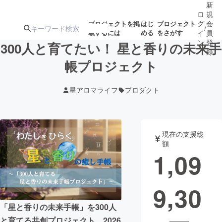
新
ロ
規
グ
会
プロジェクトを掲
はじ
プロジェクト
/
載するには
める
をさがす
イ
員
ン
登
300人と育てたい！ 星と香りの未来手
録
帳プロジェクト
人気のプロ
注目のリ
注目の新着プロ
募集終了が近いプ
もうすぐ公開
星アロマライフ
プロダクト
ジェクト
ターン
ジェクト
ロジェクト
されます
アート・写真
音楽
現在の支援総
額
1,09
テクノロジー・ガジェット
ゲーム・サ
9,30
映像・映画
書籍・雑誌
「星と香りの未来手帳」を300人
ビジネス・起業
チャレンジ
と育てる共創プロジェクト。2026