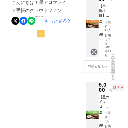
を迎えたい、手帳をもっと
いたカバー色。今回は、
初心者向けですがゲーム感
こんにちは！星アロマライ
れし
ターン
【早
い！／
では、
活用したい方ぜひご参加く
オープンチャットに参加さ
覚で楽しんで星に親しんで
フ手帳のクラウドファン
割/1
星と香
リター
冊】星
りの手
ださい☆↓お申し込みはこち
ン品の
れている皆さんと多数決で
もらう内容です。どうぞお
ディング、応援ありがとう
と香り
もっと見る
帳プロ
送付は
支援
らお申し込みフォームま
の癒し
の決定となりました！ご参
ジェク
ありま
きがるにご参加打くさい。
ございます実は今回、手帳
者：
手帳
トを
せん
41人
た、手帳をご購入ではない
加くださった皆さん、これ
2026 ＼
ZOOMでお会いできること
カバーは1色展開（オレンジ
1
「ただ
が、 プ
お届
星と香
ただ応
ロジェ
け予
方もこのタイミングでご購
までご意見や応援メッセー
楽しみにしています☆星ア
系）に最終決定していたの
りの力
援する
定：
クトを
で、
2025
よ！」
入いただきましたらワーク
一緒に
ジを届けてくださった皆さ
ロマライフ
ですが……リターン選択の
年11
2026年
という
育てて
こ
月
ショップも参加可能です。
を“あな
ん、本当にありがとうござ
あたた
の
くださ
欄で間違えて、当初考慮し
リ
たらし
かな想
タ
る“あな
ー
手帳のご購入はこちら↓から
いました選ばれたカバーへ
く”生き
ていた“ブルー系”も選択でき
いに、
ン
た”の存
詳細を見る
を
る／ こ
心から
選
在が、
お願いします。手帳購入サ
の声◎ 最近淡い手帳が多く
択
るように出してしまいまし
こから
感謝を
す
大きな
る
始ま
込め
イトセミナーで皆様にお会
力にな
て…濃い色が嬉しい！◎男
た。すると、1番目、2番目
5,0
る、物
て。 こ
りま
残り14
いできること楽しみにして
語のよ
性の友人にも贈りたい。ユ
00
のリ
す。 い
にご支援くださった方々
円
うな一
ターン
ただい
います！
ニセックスな色がいい。◎
【星の
年を一
が、お二人ともなんとブ
では、
たご支
メッ
緒に。
リター
援は、
金の箔押しが映えるから濃
ルーをご注文！私たちも2色
セージ
このリ
ン品の
手帳制
付き】
ターン
送付は
作と皆
い色に惹かれた。◎火の
支援
展開するか悩んでいたの
星と香
に含ま
ありま
さんと
者：
りの癒
れるも
年！獅子座・太陽を感じる
せん
6人
の2026
で、その反応に背中を押さ
し手帳
の ・
が、 プ
年の創
お届