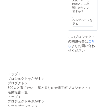
ショッ
届けは
座のス
11月予
時はどこに相
プで
2025年
プレー
定で
談したらいい
す。 こ
11月予
作り 第
す。手
ですか？
のリ
定で
2回｜精
帳カ
ターン
す。手
油と星
バー色
は、こ
ヘルプページを
帳カ
のエネ
の組み
んな方
見る
バー色
ルギー
合わせ
におす
の組み
植物の
をお選
すめ ・
合わせ
部位と
びくだ
節目ご
このプロジェクト
をお選
作用／
さい。
とに、
の問題報告は
びくだ
こち
エレメ
選択肢
星と香
さい。
ントと
以外の
ら
よりお問い合わ
りで自
選択肢
精油／
組み合
せください
分を整
以外の
バスソ
わせを
えてい
組み合
ルト作
ご希望
きたい
わせを
り 第3
の際は
・香り
ご希望
回｜身
「その
のワー
の際は
体と香
他」を
クを深
「その
り、月
選択
めなが
トップ
>
他」を
のリズ
し、備
ら、自
プロジェクトをさがす
>
選択
ム 嗅
考欄に
分の軸
プロダクト
>
し、備
覚・脳
ご入力
も育て
考欄に
300人と育てたい！ 星と香りの未来手帳プロジェクト
と香り
くださ
>
たい ・
ご入力
／月星
い。
活動報告一覧
継続的
くださ
座・月
に星と
トップ
>
い。
相セル
つなが
プロジェクトをさがす
>
フケア
る時間
リラクゼーション
>
／ロー