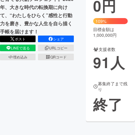
0
円
年、大きな時代の転換期に向け
まちづくり・地域活性化
て、“わたしをひらく”感性と行動
109%
力を磨き、豊かな人生を自ら描く
目標金額は
CAMPFIRE for Social Good
CAMPFIRE Creation
手帳を届けます！
1,000,000円
CAMPFIREふるさと納税
machi-ya
コミュニティ
ポスト
シェア
LINEで送る
URLコピー
支援者数
91
人
埋め込み
QRコード
募集終了まで残
り
終了