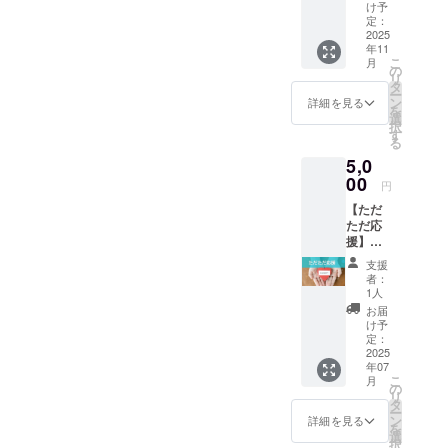
オレンジがぴったり。◎自
価格：
2026年
れ、急遽ブルー系も正式に
ロジェ
け予
造に 大
5,000円
版【星
定：
クトを
切に使
分をクリエイトしたい！エ
制作決定いたしました！
（送料
2025
と香り
一緒に
わせて
年11
込み）
の癒し
育てて
いただ
ネルギーある色がいい。◎
（最初にオーダーしてくだ
こ
月
＼星と
手帳】1
の
くださ
きま
リ
香りの
冊（B6
直感的に「これ！」と思っ
タ
る“あな
す。 含
さった方々、本当にありが
ー
魔法
サイ
ン
た”の存
詳細を見る
まれる
を
た。◎比べてみたら、濃い
を、毎
ズ・
とうございます！）リター
選
在が、
もの
択
日に／
224P予
す
大きな
（共
カバーに“オーラ”を感じた！
る
ンの選択欄は手帳のみのリ
2026年
定） ・
力にな
通） ・
5,0
の宇宙
心をこ
りま
心をこ
などなど、パッションあふ
ターン以外では色指定がで
の流れ
00
めた
す。 い
めた
円
ととも
【お礼
れる声が届きました＾＾あ
ただい
【お礼
きないため、ブルーをご希
【ただ
に生き
のメッ
たご支
のメッ
ただ応
りがとうございます！ 淡い
る1年を
セー
望の方は、備考欄に「ブ
援は、
セー
援】
サポー
ジ】 ☆
手帳制
ジ】 ・
カバーも惜しかった…惜し
5,000円
ルー系希望」とお書きくだ
トする
クラ
作と皆
【制作
支援
星と香
【星と
ファン
さんと
者：
進捗の
くも選ばれなかったもう一
さい。今後も進捗状況など
りの手
香りの
限定・
1人
の2026
ご報
帳プロ
癒し手
感謝の
方の色にも、「癒しが必要
年の創
お届
告】
随時お届けしていきます
ジェク
帳】
早割価
け予
造に 大
（希望
トを見
な年だからこそ、やわらか
に、
定：
格☆ “
♪「みんなの想いで手帳がで
切に使
者には
守って
2025
ちょっ
ありが
わせて
不定期
な色を」「香りと淡い色の
年07
くださ
きていく」そんな感動を早
と嬉し
とう ”の
いただ
で共
こ
月
るあな
い“星の
の
想いを
きま
有） ・
組み合わせがぴったり」な
リ
速感じています。引き続
たへ ＼
メッ
タ
込め
す。 含
プロ
ー
応援の
セー
ン
て、
ど、素敵なご意見をたくさ
詳細を見る
まれる
ジェク
き、どうぞよろしくお願い
を
気持ち
ジ”を添
選
39（サ
もの
ト終了
択