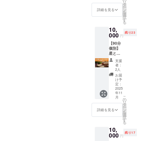
きま
ウンジ」では、手帳を共に
メッ
し、
リ
/ 所要時
のリ
タ
をセッ
す。 含
セージ
2026年
ー
間：約
ターン
つくる仲間たちと日々、星
ン
トでお
詳細を見る
まれる
（サイ
を“光”
を
120分 /
では、
選
届けし
もの
ズ
の一年
択
や香り、手帳の話題を楽し
手帳1冊
あなた
す
ます。
（共
55mm×
へ導き
る
付き 時
の気に
12星座
通） ・
91mm
ます。
んでいます！クラファン終
10,
期：11
なる2つ
スプ
心をこ
、1枚）
この手
残り23
月〜12
000
の星座
レーっ
めた
了後も、手帳の中身や詳細
円
・心を
帳は、
月中
を選
て？ あ
【お礼
込めた
星と香
【90分
場所：
び、 手
を決める過程で、たくさん
なたの
のメッ
お礼の
りに包
個別】
オンラ
帳と一
太陽星
セー
メッ
まれな
星と香
のご意見を取り入れていき
イン 日
緒にお
座、月
ジ】 ・
セージ
がら、
りの癒
程は参
届けし
星座、
【制作
支援
つき シ
日々を
ます！これからの参加も大
し手帳
加者様
ます。
もしく
者：
進捗の
ンプル
丁寧に
付き！
と調整
たとえ
2人
は今惹
ご報
歓迎です♬↓（こちらのリン
だけど
紡ぐ “私
パーソ
を行い
ば… ・
かれて
お届
告】
ちょっ
らしく
ナル星
ます。
「太陽
け予
クより参加できます）星と
いる星
（希望
と特
生き
読み
2026年
定：
星座」
座。 ど
者には
別。 自
る”ため
セッ
2025
香りのラウンジ2026年の未
は、星
と「月
の星座
不定期
分への
の魔法
年11
ション
の世界
星座」
のスプ
で共
プレゼ
こ
のツー
月
来を、一緒に創ろう！オレ
こちら
では大
の
で、自
レーを
有） ・
ントに
リ
ルで
のリ
きな節
タ
分
選んで
プロ
ンジとスカイカラーの手帳
も、大
ー
す。 “書
ターン
目の
ン
の“外”
詳細を見る
もOK！
ジェク
切な誰
を
くこ
には、
年。 こ
選
と“内”
をこの世界にともに誕生さ
それぞ
ト終了
かへの
択
と”が、
手帳1冊
のワー
す
を整え
れの星
後の
贈り物
る
自分の
に加え
せて、2026年を、私たち全
ク
る ・
座が持
【完成
にも
本音を
10,
て── 星
ショッ
「自分
つ“テー
のご報
ぴった
知り、
員にとって「人生の記念碑
残り17
アロマ
000
プで
用」と
マ”や“
円
告】 こ
りな
“香
メン
は、星
「大切
癒し”に