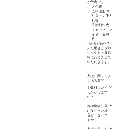
識、行
へご一
る予定です。
＊手帳
チレベ
に向け
的の利
動を整
緒しま
人件費
のお届
ルマー
て、自
用はご
える時
しょ
広報/宣伝費
けは
ケティ
分軸を
遠慮い
間をお
う！
リターン仕入
2025年
ング）
育てた
ただい
届けし
れ費
11月予
目的の
い ・資
ており
ます。
手帳制作費
定で
利用は
格も視
ます。
「今の
キャンプファ
す。手
ご遠慮
野に入
手帳内
自分に
イヤー使用
帳カ
いただ
れて、
広告レ
必要な
料
バーの
いてお
学びを
イアウ
香り」
※目標金額を超
色は選
りま
深めた
トは制
や「星
えた場合はプロ
択肢よ
す。広
い 講座
作チー
からの
ジェクトの運営
りお選
告レイ
内容
ムで調
メッ
費に充てさせて
びくだ
アウト
（全6
整いた
セー
いただきます。
さい。
は制作
回・オ
しま
ジ」に
チーム
ンライ
す。 ＊
触れ、
で調整
ン開
同封す
心と身
支援に関するよ
いたし
催） 第
るチラ
体をま
くある質問
ます。
1回｜は
シの印
るごと
打ち合
じめて
刷・納
手数料はいく
チュー
わせに
のアロ
品はご
らかかります
ニング
てご希
マと星
自身で
か？
まさ
望を伺
の世界
お願い
に、“宇
いなが
アロマ
いたし
目標金額に届
宙のリ
ら丁寧
と星の
ます。
かなかった場
ズムと
に制作
基本／
＊手帳
合どうなりま
響き合
しま
星座と
のお届
すか？
う”ワー
す。 手
香り／
けは
ク
帳のお
太陽星
2025年
支援で困った