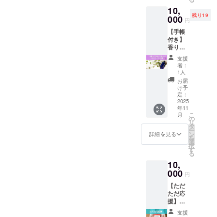
10,000
シャ
す！ 開
予定）
ン
ぴった
10,
円（数
ル・オ
催日：
※日時は
チャッ
りな香
残り19
量限
000
ンライ
2025年
個別に
円
トご案
りを身
定） こ
ンワー
11月20
ご相談
内＆お
につけ
【手帳
のリ
ク
日（蠍
の上、
礼メッ
たい ・
付き】
ターン
ショッ
座新
決定い
セージ
プレゼ
香りで
は、 あ
プです
月） 場
たしま
付き ☆
ントに
楽し
なたの
開催
所：東
す。 ☆
支援
手帳
もおす
む！ア
2026年
日：
京都内
者：
手帳1冊
サイズ
すめ！
ロマク
が“最高
2025年
1人
（詳細
つき
B6/カ
（推し
ラフト
に輝く
12月5日
は追っ
お届
（B6・
バー色
星座で
体験 〜
年”にな
（双子
け予
てご連
224ペー
オレン
のギフ
オンラ
るよう
定：
座満
絡しま
ジ予
ジ系/
トに
イン参
2025
に 星ア
月） 開
す） 時
定） ☆
224ペー
も） あ
年11
加OK・
ロマラ
催方
間：2時
星にち
ジ(予
こ
月
なたの
2026年
イフか
の
法：
間（予
なんだ
定） ＊
リ
星座の
6月まで
ら、心
タ
Zoom（
定） 星
オレン
カバー
ー
香り
有効〜
をこめ
ン
オンラ
詳細を見る
と香り
ジ系カ
色は
を
が、
香りを
てお届
選
イン）
の癒し
バー予
2026年
択
2026年
もっと
けする
す
時間：
手帳付
定 ☆
の星の
る
の毎日
日常
特別
昼の
き（当
オープ
エネル
を“ちょ
10,
に。
セット
部・夜
日お渡
ン
ギーか
っと特
「星と
000
です。
の部
ししま
円
チャッ
ら決定
別”にし
香りの
内容：
（各回
す）
トのご
限定30
てくれ
【ただ
癒し手
星と香
約120
（B6／
案内＆
名様の
ますよ
ただ応
帳」と
りの癒
分）※ど
224ペー
お礼
特別な
うに
援】
一緒
し手帳
ちらか
ジ予定/
メッ
ワーク
10,000
に、ア
（B6／
お選び
カバー
支援
セージ
ショッ
円 星と