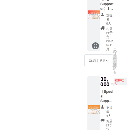
帳（B6
心身へ
末、オ
とずつ
座、月
フの学
Support
す。 ＊
／224
のメッ
ンライ
“豊かに
星座、
びが
er】1
MLM（
ページ
セージ
ンで星
香る” 時
今惹か
ギュッ
ページ
マルチ
予定/カ
が込め
と香り
支援
間に変
れる星
と詰
広告＋
レベル
バー色
られて
者：
の交流
わって
座── ど
まっ
手帳に
マーケ
オレン
0人
いる
会（60
いく。
の星座
た、は
チラシ
ティン
ジ系
の？」
お届
分） 星
【星と
を選ん
じめの
同封
グ）目
統） 星
け予
そん
読み初
香りの
でも
一歩。
（¥200,
的の利
定：
の動き
な“香り
心者さ
手帳】
OK！ 香
このリ
000／
2025
用はご
を毎週
の背
んも安
を、
りがあ
年11
ターン
20冊付
遠慮い
解説す
景”にま
心！わ
こ
1ヶ月
月
なたの
では、
き・祝
ただい
の
る「週
で触れ
かりや
リ
しっか
心と身
星読み
賀会招
ており
タ
末フォ
られ
すい説
ー
り活か
体を、
とアロ
待付
ます。
ン
ロー
詳細を見る
る、星
明と香
を
しきる
そっと
マテラ
き） ご
広告レ
選
アップ
と植物
りのヒ
択
フォ
整えて
ピーを
自身の
イアウ
す
会」
の世界
ント 仲
る
ロー
くれま
統合的
活動や
トは制
（60
をシー
間と一
アップ
す。 こ
30,
に学べ
サービ
作チー
分・全
トにま
緒だか
在庫な
を、ぜ
んな方
る 全6
ス（※占
000
ムで調
し
12回／
とめま
円
ら続け
ひご一
におす
回のオ
星術・
整いた
アーカ
した。
られ
緒に！
すめ！
【Speci
ンライ
アロ
しま
イブ視
セット
る！楽
・お気
al
ン講座
マ・香
す。 ＊
聴可）
内容：
しめ
に入り
Support
にご参
りに関
手帳の
四節氣
・12星
る！
の星座
er】4分
加いた
連する
お届け
（春
座アロ
支援
アーカ
を“まと
の1
だけま
もの限
は2025
分・夏
者：
マスプ
イブ
う”体験
ページ
す。 講
定）1
年11月
4人
至・秋
レー
で、好
をして
応援広
座で
ページ
予定で
分・冬
お届
（30ml
きなタ
みたい
告
は、ホ
広告に
す。手
け予
至）オ
× 12
イミン
・自分
（¥30,0
ロス
加え、
定：
帳カ