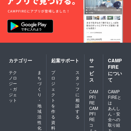
節の節
ンド 第
目。 そ
6回｜香
のひと
りと星
つひと
で暮ら
つを“自
しをデ
分の節
ザイン
目”とし
検定対
て大切
策まと
にする
め／自
こと
分の星
で、
から香
2026年
りの活
は、た
カテゴリー
起案サポート
サ
CAMP
用法を
だの年
再発見
ではな
ー
FIRE
／オリ
く、“人
テク
ま
プ
ス
ビ
につい
ジナル
生が芽
ノロ
ち
ロ
タ
アロマ
ス
て
吹く
ジー
づ
ジ
ッ
クラフ
年”にな
ト この
・ガ
く
ェ
フ
りま
CAM
CAMP
リター
す。 限
ジェ
り
ク
に
PFI
FIREと
ンに含
定数で
ット
・
ト
相
まれる
RE
は
のご案
地
を
談
もの ・
内で
CAM
あんし
域
作
す
星と香
す。 ご
PFI
ん・安
りの癒
活
る
る
縁を感
RE
全への
し手帳
じた
性
資
コ
取り組
（2026
方、ぜ
化
料
年版・
ミュ
み