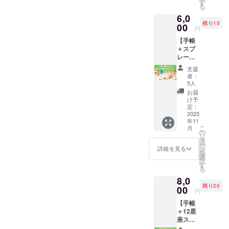
だけ
んいただきました。一緒に
えてお
す
ン
いたします！
（共
後の
る
で、
届けし
キュー
通） ・
【完成
悩んでくださったみなさ
6,0
じゅう
ます。
）価格
心をこ
のご報
残り15
ぶんう
00
星の
でお届
めた
円
告】 こ
ん、ありがとうございまし
れし
メッ
けしま
【お礼
のリ
【手帳
い！／
セージ
す！ ※
た 2026年、人生をクリエイ
のメッ
ターン
＋スプ
星と香
とは？
通常価
セー
はただ
レー】
りの手
トする年へ！来年は、星読
開けて
格
ジ】 ・
ただ応
選べる
帳プロ
みての
（5,000
【制作
支援
援の他
みの世界では大転換の年。
12星座
ジェク
お楽し
円・送
者：
進捗の
の金額
の香り
トを
み♡
5人
料込）
ご報
リター
そんな一年をともに過ごす
セット
「ただ
「星か
になる
お届
告】
ン
価格：
ただ応
らの
け予
前の、
パートナーとして、このパ
（希望
（3,000
6,000円
援する
定：
メッ
期間限
者には
円、
（送料
2025
よ！」
ワフルなカバーの手帳があ
セー
定のお
不定期
5,000
年11
込み）
という
ジ」が
得な価
で共
円、
こ
月
なたのそばで寄り添ってく
星の香
あたた
の
書かれ
格で
有） ・
10,000
リ
りと、
かな想
タ
たカー
す。 ※
プロ
円）と
れるはずです。 クラファン
ー
過ごす
いに、
ン
ドで
詳細を見る
早割は
ジェク
同じ内
を
日々。
心から
選
す。 今
部数に
終了まで、あと11日！ 残り
ト終了
容にな
択
12星座
感謝を
す
のあな
限りが
後の
りま
る
それぞ
込め
日数もわずかになってきま
たに必
ありま
【完成
す。 ご
8,0
れの持
て。 こ
要な言
すの
のご報
支援あ
残り20
した。今、流れを動かす
つエネ
00
のリ
葉が、
で、お
円
告】 こ
りがと
ルギー
ターン
優しく
早めに
のリ
うござ
「風」のようなご支援が必
【手帳
に合わ
では、
心に届
どう
ターン
いま
＋12星
せて、
リター
きま
ぞ！
要です「いつか支援しよ
はただ
す！
座スプ
植物の
ン品の
す。 ま
2025年
ただ応
レー2
力をブ