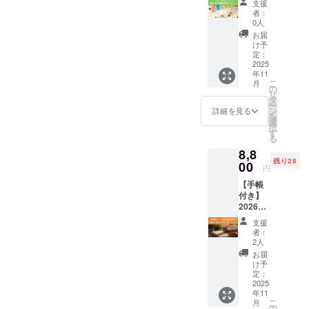
送付は
う」と思ってくださってい
るで“ひ
11月完
支援
援の他
本】選
レンド
ありま
とこと
者：
成予定
の金額
べる12
る方がいたら、今、この瞬
して生
せん
0人
占い”の
火の年
リター
星座の
まれた
が、 プ
ような
お届
にぴっ
ン
間が・・・・！！大きな後
香り
「星ア
ロジェ
け予
感覚で
たりな
（1,000
セット
ロマ・
定：
クトを
手帳を
【オレ
押しになります！応援メッ
円、
── 星の
2025
12星座
一緒に
開くた
ンジ系
5,000
年11
香りと
スプ
育てて
セージが励みになりますこ
びに、
カ
円、
こ
月
とも
レー」
の
くださ
ふと背
バー】
10,000
リ
に、毎
のプロジェクトはオールオ
シリー
タ
る“あな
中を押
で制作
円）と
ー
日を心
ズ この
ン
た”の存
詳細を見る
してく
中 （木
同じ内
を
アナッシング方式。支援者
地よ
リター
選
在が、
れるよ
星：蟹
容にな
択
く。 12
ンで
す
大きな
うな1枚
座→獅
様の情報は、運営側からは
りま
る
星座そ
は、あ
力にな
になる
子座、
す。 ご
8,8
れぞれ
なたの
りま
わかりません。ご支援くだ
はずで
海王
支援あ
残り28
のエネ
00
お好き
す。 い
す。
円
星：牡
りがと
ルギー
さった際には、「支援した
な星座
ただい
セット
羊座、
うござ
【手帳
に合わ
のスプ
たご支
内容：
天王
いま
よ〜！」と一言でもメッ
付き】
せて調
レー1本
援は、
・星と
星：双
す！
2026年
香し
と、
手帳制
香りの
子座）
セージをいただけたら、メ
を先取
た、 星
2026年
作と皆
癒し手
支援
魂・
り！星
アロマ
の宇宙
さんと
者：
ンバー一同、ものすごく励
帳（B5
心・身
読みと
オリジ
の流れ
2人
の2026
／224
体を
使い方
ナルの
まされます星と香りのラウ
を一緒
年の創
お届
ページ
「癒
ワーク
「12星
に旅す
け予
造に 大
予定）1
し」と
ンジ、参加者44名！オープ
ショッ
座スプ
定：
る「星
切に使
冊 ・お
「創
プ 価
2025
レー」
と香り
わせて
楽しみ
造」で
ンチャット「星と香りのラ
年11
格：
シリー
の癒し
いただ
カード
満た
こ
月
8,800円
ズ。 こ
の
手帳」