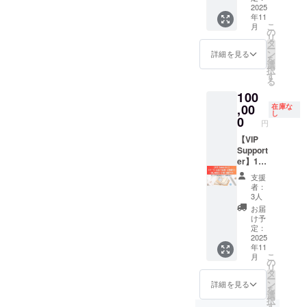
ンライ
本） ・
グで視
へのご
00／手
2025
コープ
ご自身
バー色
ンワー
星と香
聴OK 季
年11
褒美に
帳3冊付
の読み
で制作
の組み
ク
りの癒
節の節
こ
月
も、大
き） ご
解きと
された
の
合わせ
ショッ
し手帳
目（冬
リ
切な人
自身の
香りの
【チラ
タ
をお選
プ（各
（B6・
至や新
ー
へのギ
活動や
選び
シ（A5
ン
びくだ
詳細を見る
90〜
224ペー
年）に
を
フトに
サービ
方、 実
ま
選
さい。
120分予
ジ予
合わせ
択
も ・星
ス（占
際のク
で）】
す
選択肢
定）
定） ・
たお話
る
アロマ
星術・
ラフト
を手帳
以外の
ワーク
12星座
も！
100
ライフ
アロ
制作ま
に封入
組み合
ショッ
アロマ
「星の
の世界
マ・香
,00
でをバ
してお
在庫な
わせを
プで使
のブレ
流れに
し
観を
りに関
ランス
届けで
0
ご希望
用する
ンド＆
円
寄り添
トータ
連する
よく習
きるプ
の際は
オリジ
解説
いなが
ルで楽
もの限
【VIP
得。 毎
レミア
「その
ナル香
シート
ら、自
しみた
定）を
Support
回の
ムリ
他」を
りワー
・お礼
分の軸
い！ 価
手帳内
er】1
テーマ
ターン
選択
クシー
のメッ
を立て
格：
の「ス
ページ
に沿っ
です！
し、備
ト＆星
セージ
支援
てい
12,000
ペシャ
まるご
て“香り
広く
考欄に
の資料
者：
12の星
く」
円（税
ルサ
と広告
と星の
知って
ご入力
3人
付き お
座が奏
「2026
込・送
ポー
（¥100,
つなが
いただ
くださ
礼メッ
お届
でる、
年のク
料込
ター」
000／
り”を 体
きたい
い。
け予
セージ
香りの
リエイ
み） ※
ページ
10冊付
感しな
活動や
定：
＆参加
宇宙。
ティブ
数量限
にて紹
き） あ
2025
がら、
サービ
特典あ
そのす
な1年に
年11
定のた
介いた
なたの
自然と
スがあ
り 四節
べてを
向け
こ
月
め、お
だけま
世界
暮らし
る方に
の
氣ワー
体験し
て、心
リ
早めに
す。画
観・
のリズ
最適。
タ
ク
たいあ
身を整
ー
どう
像やロ
サービ
ムに
画像や
ン
詳細を見る
ショッ
なたに
える」
を
ぞ！ サ
ゴも使
ス・ビ
沿った
ロゴも
選
プっ
贈る、
そんな
択
イズ・
用可能
ジョン
セルフ
使用可
す