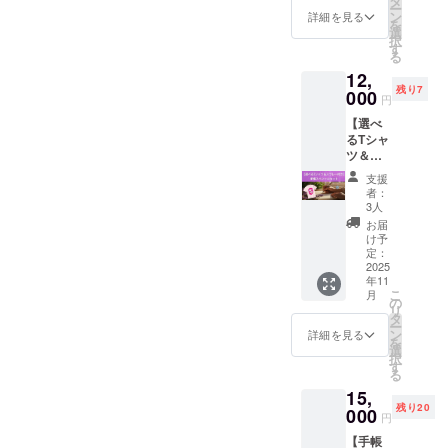
タ
ぴった
セージ
年の締
ません
ー
しさで
いに、
ン
りなク
詳細を見る
カード
めくく
か？ 完
を
満たさ
心から
選
ラフ
スプ
りと新
成した
択
れます
感謝を
す
ト」
レーに
たな風
香水
る
よう
込め
「星の
ついて
のス
は、 冬
12,
に。 こ
て。 こ
流れに
お届け
タート
至や元
残り7
のリ
000
のリ
寄り添
するア
円
を、香
旦に向
ターン
ターン
うセル
ロマス
りとと
けて熟
【選べ
に含ま
では、
フケア
プレー
もに感
成させ
るTシャ
れるも
リター
アイテ
は、
じてみ
て 新た
ツ＆ス
の ・
ン品の
ム」な
「あな
ません
なス
プレー
2026年
送付は
ど、 毎
たのホ
支援
か？
タート
付き】
版【星
ありま
回テー
者：
ロス
ワーク
のタイ
手帳ス
と香り
せん
3人
マが変
コープ
ショッ
ミング
ペシャ
の癒し
が、 プ
わる人
お届
から読
プで
から使
ルセッ
手帳】
ロジェ
け予
気の
み解い
は、
うのが
ト ＼あ
×3冊
定：
クトを
ワーク
た2026
2026年
おすす
なたの
2025
（B6サ
一緒に
ショッ
年の
に向け
め♪ あ
年11
星座を
イズ・
育てて
プ！ 精
テー
た “風の
こ
なたの
月
「まと
224P予
の
くださ
油に触
マ」や
ミスト”
リ
内側と
う・香
定） ・
タ
る“あな
れて、
「天体
を手作
ー
深くつ
る・書
心を込
ン
た”の存
詳細を見る
香りを
の動き
り。 年
を
ながる
き出
めた
選
在が、
調合し
（木星
末から
択
香り体
す」贅
【お礼
す
大きな
なが
蟹座・
年始に
る
験、 ぜ
沢セッ
のメッ
力にな
ら、 “今
海王星
かけて
ひご一
15,
ト！／
セー
りま
の自分
牡羊座
のあな
緒に楽
残り20
星アロ
000
ジ】 ク
す。 い
に必要
円
な
たに、
しみま
マライ
ラファ
ただい
な癒
ど）」
ふんわ
しょ
【手帳
フか
ン限
たご支