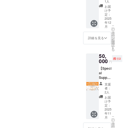
ムセッ
しに寄
る香り
カバー
1人
択くだ
の週の
座をお
希望で
ション
り添
の旅、
色オレ
さい。
お届
星の流
選びく
満ちる
〜3ヶ月
い、あ
ここに
ンジ系
け予
れ ・
ださ
ように
フォ
なたを
完成／
定：
統） 手
おすす
い） ・
—— 贈
ロー
2025
導いて
12星座
帳は“書
めの香
お礼
るあな
年12
アップ
くれま
それぞ
いて終
り ・
メッ
こ
たに
月
＆四節
す。 数
れの持
の
わ
手帳活
セージ
リ
も、
氣ワー
量限定
つエネ
タ
り”じゃ
用のヒ
付き T
ー
きっと
ク〜 価
ですの
ルギー
ン
もった
詳細を見る
ント
シャツ
を
幸せが
格：
で、ピ
を香り
選
いな
をわか
につい
択
返って
50,000
ンとき
に託し
す
い！
りやす
て： 12
る
きます
円（オ
たらお
た 「星
3ヶ月
くシェ
星座や
50,
ンライ
早め
アロ
間、週
ア！ 香
植物モ
残り2
ン・少
000
に！
マ・12
ごとに
円
りとと
チーフ
人数
星座ス
星と香
もに、1
を表現
【Speci
制） こ
プ
りのガ
週間の
した、
al
のリ
レー」
イドが
流れに
星アロ
Support
ターン
全12本
届く ス
「ふん
マオリ
er】2分
は、 星
を、星
ペシャ
支援
わり乗
ジナル
の1ペー
と香り
と香り
ルな
者：
る」感
のシン
ジ応援
に寄り
の手帳
2人
フォ
覚を体
プルで
広告
添いな
と一緒
ロー
お届
験でき
着心地
（¥50,0
がら
にお届
け予
アップ
ます 星
の良い
00／5冊
「2026
定：
けしま
講座で
アロマ
デザイ
付き）
2025
年を大
す。 加
す！
メン
ン。 普
年11
掲載ス
きく動
えて、
【今、
バーと
こ
段使い
月
ペース
かして
の
今回は
宇宙が
一緒
リ
にも、
がさら
いくあ
タ
特別に
どんな
に、 香
ー
セルフ
に拡