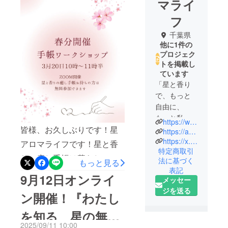
マライ
ンライン）ご案内
フ
千葉県
他に1件の
プロジェク
トを掲載し
ています
「星と香り
で、もっと
自由に、
もっと私ら
https://www.instagram.com/hoshi_aroma_life/
皆様、お久しぶりです！星
しく」
https://ameblo.jp/phillylove76/
医師であり
https://x.com/rikayamazoe
アロマライフです！星と香
特定商取引
セラピスト
りの癒し手帳は暮らしの中
法に基づく
もっと見る
である星ア
表記
で楽しんで頂けているで
ロマドク
9月12日オンライ
メッセー
ターリカが
しょうか？沢山活用してま
ジを送る
ン開催！『わたし
主宰する占
す！楽しんで使ってます！
星術とアロ
を知る、星の無料
というお声を頂く一方で
マテラピー
2025/09/11 10:00