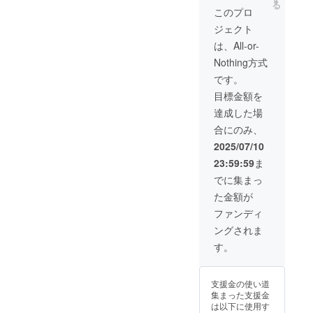
て？ 春
スペ
濃密な
る
星座を
で、簡
を1ペー
ケアが
能で、
このプロ
分・夏
シャル
3ヶ月間
お選び
単な打
ジたっ
身につ
簡単な
至・秋
パッ
を、手
ジェクト
くださ
ち合わ
ぷり
きま
打ち合
分・冬
ケージ
帳と香
い）
せの上
使って
す。 こ
わせの
は、All-or-
至。 こ
です
りと仲
で掲載
表現！
んな方
上で掲
の「季
間と一
Nothing方式
内容を
文章・
におす
載内容
節の節
緒に、
整えま
画像・
すめ：
を整え
です。
目」
はじめ
す。
QRコー
・アロ
ます。
は、宇
ません
目標金額を
※MLM
ドなど
マや占
さら
宙のサ
か？ こ
（マル
も掲載
星術に
に、11
達成した場
イクル
れを読
チレベ
可能。
興味が
月リア
が切り
んで
合にのみ、
ルマー
ご自身
あるけ
ル祝賀
替わる
「やっ
ケティ
の活動
ど、ど
会、も
2025/07/10
タイミ
てみた
ング）
やサー
う始め
しくは
ング。
い！」
23:59:59
ま
目的の
ビス（※
ていい
12月オ
その節
と思っ
利用は
占星
かわか
ンライ
でに集まっ
目に、
たあな
ご遠慮
術・ア
らない
ン祝賀
自分の
たは、
た金額が
いただ
ロマ・
・暮ら
会へご
星の位
きっと
いてお
香りに
しの中
招待！
ファンディ
置や社
もう“風
りま
関連す
で「星
（ご参
会の流
に乗る
ングされま
す。広
るもの
と香
加は任
れを見
準備”が
告レイ
限定）
り」を
意） ＊
す。
直し、
できて
アウト
をご紹
活かし
MLM（
対応す
いる
は制作
介いた
てみた
マルチ
る香り
人。 ぜ
チーム
だけま
い ・
レベル
ととも
ひ、こ
支援金の使い道
で調整
す。
2026年
マーケ
に、感
の特別
集まった支援金
いたし
※MLM
の時代
ティン
情や意
な航海
は以下に使用す
ます。
（マル
の変化
グ）目