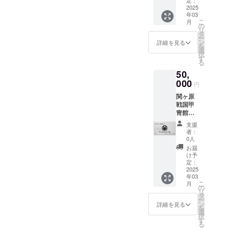
の玄関
定：
（関ケ
2025
内に掲
年03
原戦国
示致し
こ
月
甲冑
ます。
の
リ
館、お
掲載期
タ
ー
食事
間：
ン
詳細を見る
を
処”兵
2026年
選
択
糧”、陣
4月1日
す
る
屋”関ヶ
から陣
50,
原”）で
屋の事
のお支
000
業が続
円
払いに
く限り
関ヶ原
ご利用
掲載 掲
戦国甲
できる
載方
冑館グ
共通チ
法：文
ループ
ケット
字のみ
支援
（甲冑
33000
（日本
者：
館、兵
円分。
語、英
0人
糧、陣
有効期
語表記
お届
屋、イ
限2026
のみ）
け予
ベント
年3月31
定：
※注意事
参加費
2025
日
項：支
年03
等）す
援時、
こ
月
べての
の
必ず備
リ
お代が
タ
考欄に
ー
20％オ
ン
掲載希
詳細を見る
を
フにな
選
望され
択
る甲冑
す
るお名
る
館シル