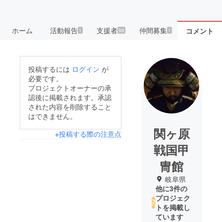
ホーム
活動報告
支援者
仲間募集
コメント
1
98
1
投稿するには
ログイン
が
必要です。
プロジェクトオーナーの承
認後に掲載されます。承認
された内容を削除すること
はできません。
関ヶ原
※投稿する際の注意点
戦国甲
冑館
岐阜県
他に3件の
プロジェク
トを掲載し
ています