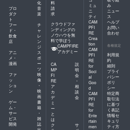
化
料
ミュ
み
プロ
音
請
ニ
ニュー
ダク
楽
求
ティ
ス
ト
CAM
ヘルプ
クラウドファ
フー
チ
PFI
お問い
ンディングの
ド・
ャ
RE
合わせ
ノウハウを無
飲食
レ
Crea
料で学ぼう
店
ン
tion
各種規定
CAMPFIRE
ジ
CAM
アカデミー
アニ
ス
利用規
PFI
メ・
ポ
約
RE
漫画
ー
CA
説
細則
for
ツ
MP
明
プライ
Soci
ファ
映
FI
会
バシー
al
ッ
像
RE
・
ポリ
Goo
ショ
・
ア
相
シー
d
ン
映
カ
談
特定商
CAM
画
デ
会
取引法
PFI
ゲー
書
ミ
に基づ
RE
ム・
籍
ー
く表記
for
サー
・
と
情報セ
Ente
ビス
雑
は
キュリ
rtain
開発
誌
ク
サ
ティ方
men
出