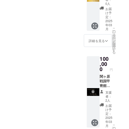
館、兵
多の陣
0人
糧、陣
の玄関
お届
屋、イ
内に掲
け予
ベント
示致し
定：
参加費
2025
ます。
年03
等）す
掲載期
こ
月
べての
間：
の
リ
お代が
2026年
タ
ー
30％オ
4月1日
ン
詳細を見る
を
フにな
から陣
選
択
る甲冑
屋の事
す
る
館ゴー
業が続
100
ルド
く限り
カード
,00
掲載 掲
（ご支
載方
0
円
援頂い
法：文
たご本
関ヶ原
字のみ
人1名の
戦国甲
（日本
み2025
冑館グ
語、英
年４月
ループ
語表記
支援
から1年
（甲冑
のみ）
者：
間有
館、兵
※注意事
2人
効）
糧、陣
項：支
お届
屋、イ
援時、
け予
ベント
必ず備
定：
参加費
2025
考欄に
年03
等）す
掲載希
こ
月
べての
望され
の