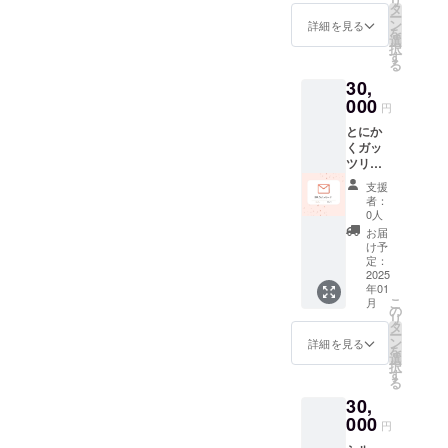
リ
お代が
2026年
タ
ー
10％オ
4月1日
ン
詳細を見る
を
フにな
から陣
選
択
る甲冑
屋の事
す
る
館ブロ
業が続
30,
ンズ
く限り
カード
000
掲載 掲
円
（ご支
載方
とにか
援頂い
法：文
くガッ
たご本
字のみ
ツリ応
人1名の
（日本
援♪ と
み2025
語、英
支援
にかく
年４月
語表記
者：
ガッツ
から1年
のみ）
0人
リ応援
間有
※注意事
お届
だけし
効）
項：支
け予
たい！
定：
援時、
という
2025
必ず備
年01
支援者
考欄に
こ
月
様向
の
掲載希
リ
け。 感
タ
望され
ー
謝の気
ン
るお名
詳細を見る
を
持ちを
選
前をご
択
込め
す
記入く
る
て、お
ださ
30,
礼の
い。
メッ
000
円
セージ