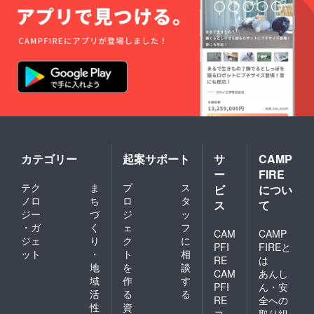
カテゴリー
起案サポート
サ
CAMP
ー
FIRE
テク
ま
プ
ス
ビ
につい
ノロ
ち
ロ
タ
ス
て
ジー
づ
ジ
ッ
・ガ
く
ェ
フ
CAM
CAMP
ジェ
り
ク
に
PFI
FIREと
ット
・
ト
相
RE
は
地
を
談
CAM
あんし
域
作
す
PFI
ん・安
活
る
る
RE
全への
性
資
コ
取り組