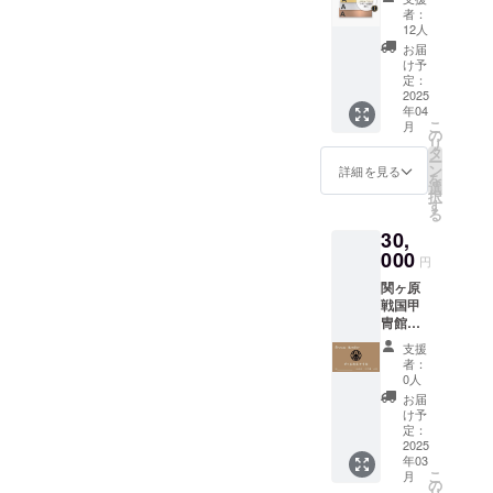
ズスポ
M, L, XL
※壊れ
者：
ンサー
・カ
物、貴
12人
様とし
ラー展
重品、
お届
て、ご
開：
高額商
け予
支援者
白、青
定：
品等の
様のお
2025
※画像は
お預か
年04
名前
イメー
りはで
こ
月
（ニッ
ジでデ
の
きませ
リ
クネー
ザイン
タ
ん。
ー
ム）を
が修正
ン
詳細を見る
を
印字し
になる
選
択
たステ
場合が
す
る
ンレス
ござい
30,
製ブロ
ます。
ンズプ
000
円
レート
関ヶ原
（120x
戦国甲
30㎜）
冑館グ
を陣
ループ
屋”関ヶ
支援
（甲冑
原”宇喜
者：
館、兵
多の陣
0人
糧、陣
の玄関
お届
屋、イ
内に掲
け予
ベント
示致し
定：
参加費
2025
ます。
年03
等）す
掲載期
こ
月
べての
間：
の