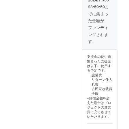
援時、
体様と
23:59:59
ま
必ず備
して会
考欄に
社名等
でに集まっ
掲載を
入れ3年
た金額が
ご希望
間掲載
される
致しま
ファンディ
お名前
す。 掲
ングされま
をご記
載期
入くだ
間：
す。
さい。
2026年
ロゴ
4月1日
やバ
から3年
支援金の使い道
ナーな
間掲載
集まった支援金
どの画
掲載方
は以下に使用す
像の受
法：文
る予定です。
け渡し
字の
設備費
につい
み、ロ
リターン仕入
てはプ
ゴ、バ
れ費
ロジェ
ナー掲
古民家改装費
クト終
載、掲
全般
了後に
載サイ
※目標金額を超
お送り
ズなど
えた場合はプロ
する
可能な
ジェクトの運営
メール
限り詳
費に充てさせて
を ご
しく ※
いただきます。
確認く
注意事
ださ
項：支
い。 ※
援時、