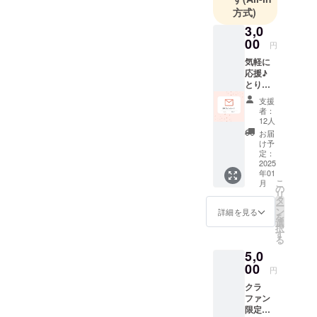
体感宿泊施
方式)
設”陣屋関ヶ
3,0
原宇喜多の
00
円
陣”を関ケ原
気軽に
にオープン
応援♪
し現在に至
とりあ
る。
えず応
支援
援だけ
者：
したい
12人
支援者
お届
様向
け予
け。 感
定：
謝の気
2025
年01
持ちを
こ
月
込め
の
リ
て、お
タ
ー
礼の
ン
詳細を見る
を
メッ
選
択
セージ
す
る
をお送
5,0
りしま
す。 ※
00
円
このリ
クラ
ターン
ファン
は
限定の
10000