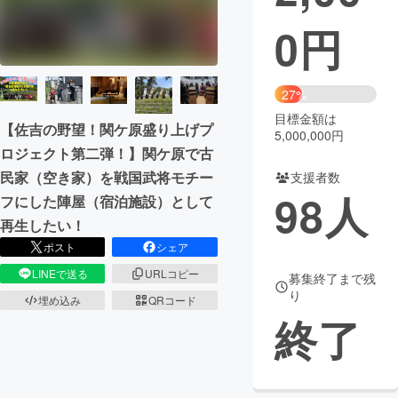
0
円
まちづくり・地域活性化
CAMPFIRE for Social Good
CAMPFIRE Creation
27%
CAMPFIREふるさと納税
machi-ya
コミュニティ
目標金額は
【佐吉の野望！関ケ原盛り上げプ
5,000,000円
ロジェクト第二弾！】関ケ原で古
民家（空き家）を戦国武将モチー
支援者数
98
人
フにした陣屋（宿泊施設）として
再生したい！
ポスト
シェア
LINEで送る
URLコピー
募集終了まで残
り
埋め込み
QRコード
終了