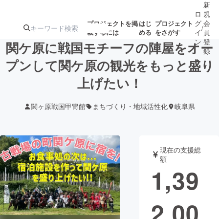
新
ロ
規
グ
会
プロジェクトを掲
はじ
プロジェクト
/
載するには
める
をさがす
イ
員
ン
登
関ケ原に戦国モチーフの陣屋をオー
録
プンして関ケ原の観光をもっと盛り
上げたい！
人気のプロ
注目のリ
注目の新着プロ
募集終了が近いプ
もうすぐ公開
ジェクト
ターン
ジェクト
ロジェクト
されます
関ヶ原戦国甲冑館
まちづくり・地域活性化
岐阜県
アート・写真
音楽
現在の支援総
テクノロジー・ガジェット
ゲーム・サ
額
1,39
映像・映画
書籍・雑誌
2,00
ビジネス・起業
チャレンジ