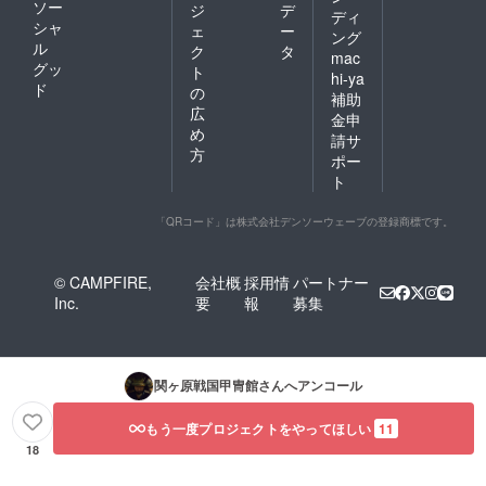
ソー
ジ
デ
ディ
シャ
ェ
ー
ング
ル
ク
タ
mac
グッ
ト
hi-ya
ド
の
補助
広
金申
め
請サ
方
ポー
ト
「QRコード」は株式会社デンソーウェーブの登録商標です。
© CAMPFIRE,
会社概
採用情
パートナー
Inc.
要
報
募集
関ヶ原戦国甲冑館
さんへアンコール
もう一度プロジェクトをやってほしい
11
18