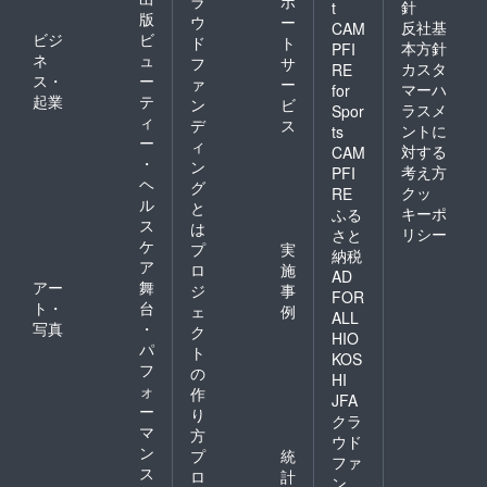
ラ
ポ
針
t
版
ウ
ー
反社基
CAM
ビジ
ビ
ド
ト
本方針
PFI
ネ
ュ
フ
サ
カスタ
RE
ス・
ー
ァ
ー
マーハ
for
起業
テ
ン
ビ
ラスメ
Spor
ィ
デ
ス
ントに
ts
ー
ィ
対する
CAM
・
ン
考え方
PFI
ヘ
グ
クッ
RE
ル
と
キーポ
ふる
ス
は
リシー
さと
ケ
プ
実
納税
ア
ロ
施
AD
アー
舞
ジ
事
FOR
ト・
台
ェ
例
ALL
写真
・
ク
HIO
パ
ト
KOS
フ
の
HI
ォ
作
JFA
ー
り
クラ
マ
方
ウド
ン
プ
統
ファ
ス
ロ
計
ン