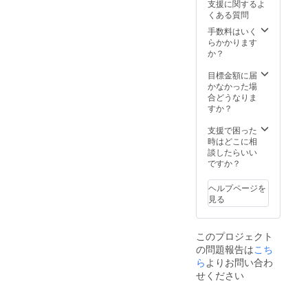
支援に関するよ
政治、
必ず備
くある質問
宗教関
考欄に
係また
掲載を
手数料はいく
は、そ
ご希望
らかかります
の他不
される
か？
適切と
お名前
判断し
をご記
目標金額に届
た文
入くだ
かなかった場
言、名
さい。
合どうなりま
称等は
ロゴ
すか？
お入れ
やバ
できま
ナーな
支援で困った
せん。
どの画
時はどこに相
。
像の受
談したらいい
け渡し
ですか？
につい
てはプ
ヘルプページを
ロジェ
見る
クト終
了後に
お送り
このプロジェクト
する
の問題報告は
メール
こち
を ご
ら
よりお問い合わ
確認く
せください
ださ
い。 ※
政治、