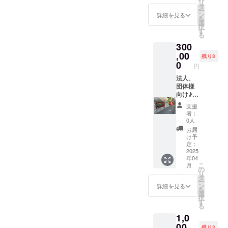
リ
お代が
るお名
タ
ー
50％オ
前をご
ン
詳細を見る
を
フにな
記入く
選
択
る甲冑
ださ
す
る
館プラ
い。
300
チナ
カード
,00
残り3
（ご支
0
円
援頂い
たご本
法人、
人1名の
団体様
み2025
向け♪
年４月
関ヶ原
支援
から1年
戦国甲
者：
間有
冑館大
0人
効）
通り沿
お届
いの写
け予
真の赤
定：
丸の位
2025
年04
置に大
こ
月
型横断
の
リ
幕(1200
タ
ー
x
ン
詳細を見る
を
600mm
選
択
)にて甲
す
る
冑館ス
1,0
ポン
サー企
00,
残り3