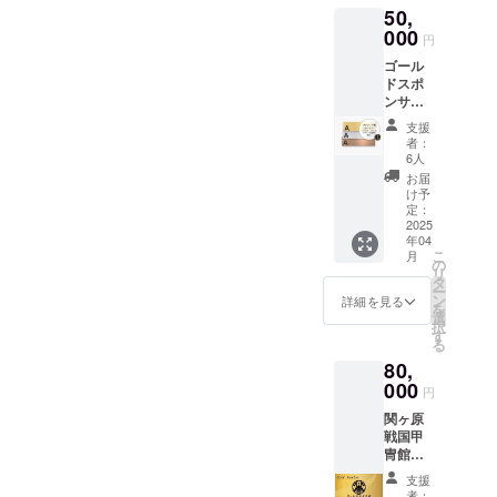
前をご
50,
バー
記入く
カード
000
ださ
円
（ご支
い。
ゴール
援頂い
ドスポ
たご本
ンサー♪
人1名の
ゴール
み2025
支援
ドスポ
年４月
者：
ンサー
から1年
6人
様とし
間有
お届
て、ご
効）
け予
支援者
定：
様のお
2025
年04
名前
こ
月
（ニッ
の
リ
クネー
タ
ー
ム）を
ン
詳細を見る
を
印字し
選
択
たステ
す
る
ンレス
80,
製ゴー
ルドプ
000
円
レート
関ヶ原
（180x
戦国甲
50㎜）
冑館グ
を陣
ループ
屋”関ヶ
支援
（甲冑
原”宇喜
者：