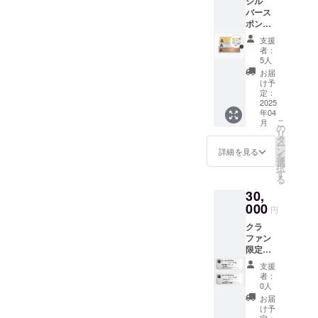
シル
をお送
バース
りしま
ポン
す。 ※
サー♪
このリ
支援
シル
ターン
者：
バース
は3000
5人
ポン
円と
お届
サー様
10000
け予
とし
円のリ
定：
て、ご
2025
ターン
年04
支援者
と同じ
こ
月
様のお
内容に
の
リ
名前
なりま
タ
ー
（ニッ
す。
ン
詳細を見る
を
クネー
選
択
ム）を
す
る
印字し
30,
たステ
ンレス
000
円
製シル
クラ
バープ
ファン
レート
限定の
（150x
お得な
40㎜）
支援
共通チ
を陣
者：
ケット
屋”関ヶ
0人
♪ 甲
原”宇喜
お届
冑館グ
多の陣
け予
ループ