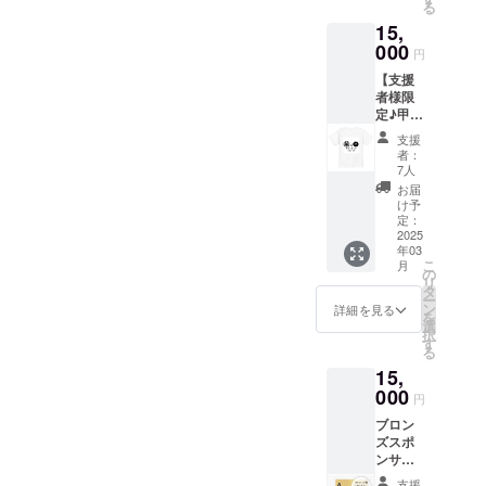
る
車で
15,
関ヶ原
へお越
000
円
しの方
【支援
向け、
者様限
関ケ原
定♪甲冑
甲冑に
館オリ
着替え
支援
ジナルT
たい＋
者：
シャ
荷物も
7人
ツ】 甲
預かっ
お届
冑館ロ
てほし
け予
ゴをデ
い！と
定：
ザイン
2025
いう方
年03
したク
向け♪ ※
こ
月
ラウド
有効期
の
リ
ファン
限：
タ
ー
ディン
2027年
ン
詳細を見る
を
グ支援
3月末ま
選
択
者様限
で ※ご
す
る
定オリ
利用に
15,
ジナルT
は事前
シャツ
000
ご予約
円
を提供
が必要
ブロン
しま
です
ズスポ
す。 ・
（最低
ンサー♪
サイズ
一週間
ブロン
展開：
前）。
支援