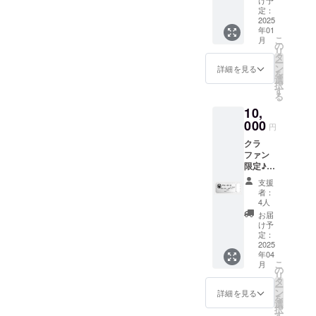
可。
け予
という
年3月31
定：
支援者
2025
日
年01
様向
こ
月
け。 感
の
リ
謝の気
タ
ー
持ちを
ン
詳細を見る
を
込め
選
択
て、お
す
る
礼の
10,
メッ
セージ
000
円
をお送
クラ
りしま
ファン
す。 ※
限定♪
このリ
関ヶ原
ターン
支援
でのお
は3000
者：
着換え
円と
4人
場所提
30000
お届
供＋お
円のリ
け予
荷物お
ターン
定：
預かり
2025
と同じ
年04
サービ
内容に
こ
月
スが11
なりま
の
リ
回受け
す。
タ
ー
られる
ン
詳細を見る
を
ご利用
選
択
券♪ 電
す