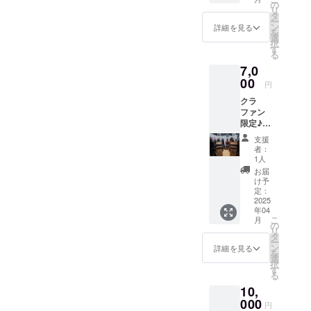
非売品
の
リ
をお送
タ
ー
り致し
ン
詳細を見る
を
ます。
選
択
掲載方
す
る
法：文
7,0
字のみ
（日本
00
円
語、英
クラ
語表記
ファン
のみ）
限定♪
※注意事
甲冑館
項：支
支援
オンラ
援時、
者：
インツ
必ず備
1人
アーご
考欄に
お届
招待♪
掲載希
け予
甲冑館
望され
定：
に行き
2025
るお名
年04
たくて
前をご
こ
月
も遠方
記入く
の
リ
でなか
ださ
タ
ー
なかお
い。
ン
詳細を見る
を
越しに
選
択
なれな
す
る
い方用
10,
ZOOM
等によ
000
円