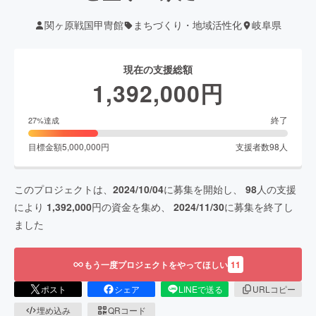
関ヶ原戦国甲冑館
まちづくり・地域活性化
岐阜県
現在の支援総額
1,392,000
円
終了
27
%達成
目標金額
5,000,000
円
支援者数
98
人
このプロジェクトは、
2024/10/04
に募集を開始し、
98
人の支援
により
1,392,000
円の資金を集め、
2024/11/30
に募集を終了し
ました
もう一度プロジェクトをやってほしい
11
ポスト
シェア
LINEで送る
URLコピー
埋め込み
QRコード