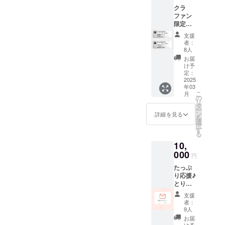
るオン
クラ
ライン
ファン
ツアー
限定の
です。
お得な
普段見
支援
共通チ
れない
者：
ケット
角度等
8人
♪ 甲
も特別
お届
冑館グ
にお見
け予
ループ
せいた
定：
（関ケ
2025
しま
年03
原戦国
す。 ※
こ
月
甲冑
実施概
の
リ
館、お
要：約
タ
ー
食事
30分 ※
ン
詳細を見る
を
処”兵
オンラ
選
択
糧”、陣
インツ
す
る
屋”関ヶ
アーの
10,
原”）で
日時は
のお支
000
要相談
円
払いに
とさせ
たっぷ
ご利用
て頂き
り応援♪
できる
ます。
とりあ
共通チ
※オンラ
えず
ケット
インツ
支援
たっぷ
11000
アー時
者：
り応援
円分。
の録画
9人
だけし
有効期
等は不
お届
たい！
限2026