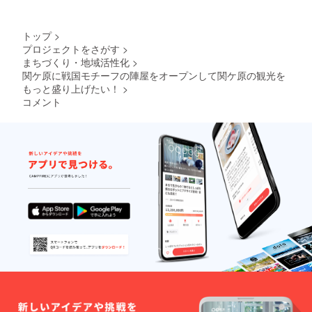
宗教関
係また
は、そ
トップ
>
の他不
プロジェクトをさがす
>
適切と
まちづくり・地域活性化
>
判断し
た文
関ケ原に戦国モチーフの陣屋をオープンして関ケ原の観光を
言、名
もっと盛り上げたい！
>
称等は
コメント
お入れ
できま
せん。