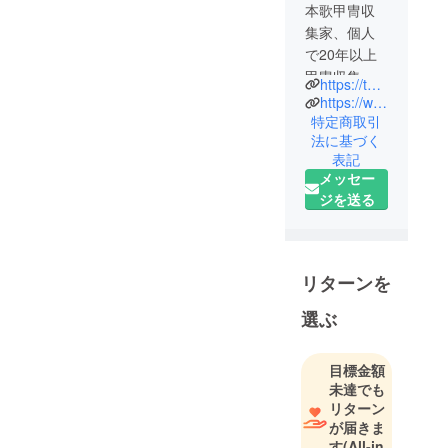
本歌甲冑収
集家、個人
で20年以上
甲冑収集を
https://twitter.com/@sekigahara_1600
行い2022年
https://www.instagram.com/samurai_armor_museum?igsh=ZGkxb3F6aXZpZmRv
に関ケ原へ
特定商取引
法に基づく
移住。のち
表記
に本物甲冑
メッセー
の私設博物
ジを送る
館を古民家
改装して
関ヶ原戦国
甲冑館とし
リターンを
て開館、翌
選ぶ
2023年に同
館敷地内
に”お食事処
目標金額
兵糧”をオー
未達でも
プン、今年5
リターン
が届きま
月には戦国
す
(All-in