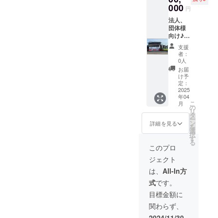
業、団
000
円
体様と
して会
法人、
社名等
団体様
入れ3年
向け♪
間掲示
関ヶ原
支援
致しま
戦国甲
者：
す。 掲
冑館大
0人
載期
通り沿
お届
間：
いの写
け予
2026年
真の赤
定：
4月1日
線の位
2025
年04
から3年
置に超
こ
月
間掲載
大型横
の
リ
掲載方
断幕
タ
ー
法：文
（2,350
ン
詳細を見る
を
字の
x
選
択
み、ロ
600mm
す
る
ゴ、バ
)の黄色
このプロ
ナー掲
甲冑館
ジェクト
載、掲
横断幕
載サイ
と同じ
は、
All-In方
ズなど
サイズ
式
です。
可能な
にて甲
限り詳
冑館ス
目標金額に
しく ※
ポン
関わらず、
注意事
サー企
項：支
業、団
2024/11/30