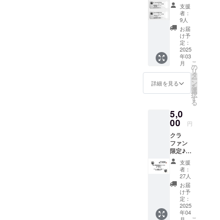
お得な
円と
支援
共通チ
30000
者：
ケット
円のリ
9人
♪ 甲
ターン
お届
冑館グ
と同じ
け予
ループ
内容に
定：
（関ケ
2025
なりま
年03
原戦国
す。
こ
月
甲冑
の
リ
館、お
タ
ー
食事
ン
詳細を見る
を
処”兵
選
択
糧”、陣
す
る
屋”関ヶ
5,0
原”）で
のお支
00
円
払いに
クラ
ご利用
ファン
できる
限定♪
共通チ
支援者
ケット
支援
様のお
5500円
者：
名前を
分。 有
27人
入れた
効期限
お届
オリジ
2026年
け予
ナル
3月31日
定：
キーホ
2025
年04
ルダー
こ
月