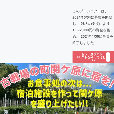
このプロジェクトは、
2024/10/04
に募集を開始
し、
98
人の支援により
1,392,000
円の資金を集
め、
2024/11/30
に募集を
終了しました
もう一度プロジェ
1
クトをやってほし
1
い