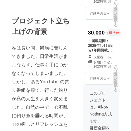
こ
2025年01月
の
す。 ・10,000円
リ
タ
リターン: Tシャ
ー
ン
ツ ・サイズ展開:
詳細を見る
を
選
S,M,ｌ ・カラー
プロジェクト立ち
択
す
展開: 白,黒
る
上げの背景
30,000
円
残り10
・掲載期間：
2025年1月1日か
私は長い間、鬱病に苦しん
ら1年間掲載、
・掲載方法：文
できました。日常生活がま
支援者：0人
字のみ、ロゴ・
お届け予定：
まならず、仕事も手につか
バナー掲載、掲
こ
2025年01月
の
載サイズなど可
リ
なくなってしまいました。
タ
能な限り詳しく
ー
ン
・注意事項：支
詳細を見る
を
しかし、あるYouTuberの釣
選
援時、必ず備考
択
す
欄に掲載を希望
り番組を観て、行った釣り
る
されるお名前を
このプロ
ご記入ください
が私の人生を大きく変えま
ジェクト
：ロゴやバナー
などの画像の受
した。自然の中で一心不乱
は、All-or-
け渡しについて
Nothing方式
に釣り糸を垂れる時間が、
は、プロジェク
ト終了後にお送
です。
心の癒しとリフレッシュを
りするメールを
目標金額を
ご確認くださ