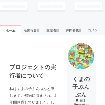
活動報告
支援者
仲間募集
コメント
ホーム
1
2
1
プロジェクトの実
行者について
くまの
子ぶん
私はくまの子ぶんぶんと申
ぶん
します。鬱病に悩まされ、2
日本
年間休職していました。し
他に1件の