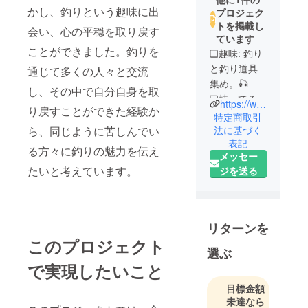
かし、釣りという趣味に出
プロジェク
トを掲載し
会い、心の平穏を取り戻す
ています
ことができました。釣りを
❑趣味: 釣り
と釣り道具
通じて多くの人々と交流
集め。🎣
し、その中で自分自身を取
❑持ってるル
https://www.instagram.com/kumanocobunbun?igsh=ODZyYjdqbXFydWtq
り戻すことができた経験か
アー: １兆個
特定商取引
❏勝手にテス
法に基づく
ら、同じように苦しんでい
表記
ター
る方々に釣りの魅力を伝え
メッセー
❑自称釣りク
たいと考えています。
ジを送る
リエイター
❏なかねかな
のボラン
ティア🐻💞
リターンを
❏海外で４年
このプロジェクト
間赴任し、
選ぶ
帰国1年後う
で実現したいこと
つ病になり
目標金額
２年間休
未達なら