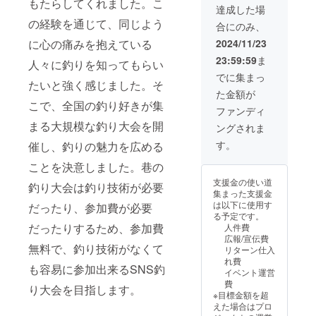
もたらしてくれました。こ
い。 【該当リ
達成した場
ターン】 ・【名
の経験を通じて、同じよう
合にのみ、
前掲載】 ■釣り
大会の開催広告
2024/11/23
に心の痛みを抱えている
や結果などイン
23:59:59
ま
人々に釣りを知ってもらい
スタに投稿いた
しますので、そ
でに集まっ
たいと強く感じました。そ
ちらにお名前や
た金額が
企業名を掲載さ
こで、全国の釣り好きが集
せて頂きます。
ファンディ
まる大規模な釣り大会を開
ングされま
す。
催し、釣りの魅力を広める
ことを決意しました。巷の
支援金の使い道
釣り大会は釣り技術が必要
集まった支援金
は以下に使用す
だったり、参加費が必要
る予定です。
だったりするため、参加費
人件費
広報/宣伝費
無料で、釣り技術がなくて
リターン仕入
れ費
も容易に参加出来るSNS釣
イベント運営
費
り大会を目指します。
※目標金額を超
えた場合はプロ