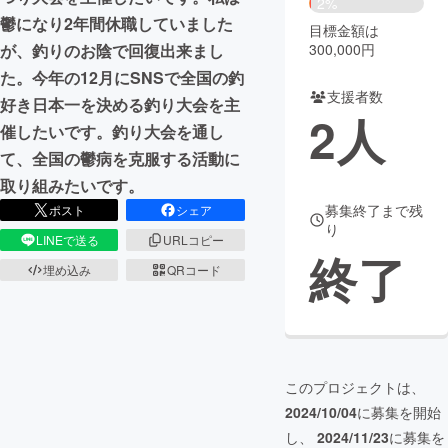
2%
鬱になり2年間休職していました
目標金額は
まちづくり・地域活性化
300,000円
が、釣りのお陰で回復出来まし
た。今年の12月にSNSで全国の釣
支援者数
CAMPFIRE for Social Good
CAMPFIRE Creation
好き日本一を決める釣り大会を主
2
人
CAMPFIREふるさと納税
machi-ya
コミュニティ
催したいです。釣り大会を通し
て、全国の鬱病を克服する活動に
取り組みたいです。
募集終了まで残
ポスト
シェア
り
LINEで送る
URLコピー
終了
埋め込み
QRコード
このプロジェクトは、
2024/10/04
に募集を開始
し、
2024/11/23
に募集を