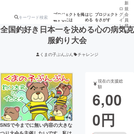
新
ロ
規
グ
会
プロジェクトを掲
はじ
プロジェクト
/
載するには
める
をさがす
イ
員
ン
登
全国釣好き日本一を決める心の病気克
録
服釣り大会
人気のプロ
注目のリ
注目の新着プロ
募集終了が近いプ
もうすぐ公開
くまの子ぶんぶん
チャレンジ
ジェクト
ターン
ジェクト
ロジェクト
されます
アート・写真
音楽
現在の支援総
額
6,00
テクノロジー・ガジェット
ゲーム・サ
0
円
映像・映画
書籍・雑誌
SNSで今までに無い内容の大きな
ビジネス・起業
チャレンジ
つり大会を主催したいです。私は