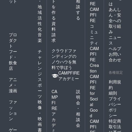
ット
・
ト
相
RE
は
地
を
談
CAM
あんし
域
作
す
PFI
ん・安
活
る
る
RE
全への
性
資
コ
取り組
化
料
ミュ
み
プロ
音
請
ニ
ニュー
ダク
楽
求
ティ
ス
ト
CAM
ヘルプ
クラウドファ
フー
チ
PFI
お問い
ンディングの
ド・
ャ
RE
合わせ
ノウハウを無
飲食
レ
Crea
料で学ぼう
店
ン
tion
各種規定
CAMPFIRE
ジ
CAM
アカデミー
アニ
ス
利用規
PFI
メ・
ポ
約
RE
漫画
ー
CA
説
細則
for
ツ
MP
明
プライ
Soci
ファ
映
FI
会
バシー
al
ッ
像
RE
・
ポリ
Goo
ショ
・
ア
相
シー
d
ン
映
カ
談
特定商
CAM
画
デ
会
取引法
PFI
ゲー
書
ミ