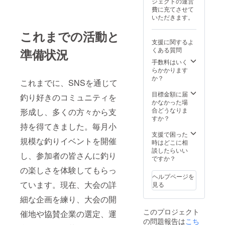
ジェクトの運営
費に充てさせて
いただきます。
これまでの活動と
支援に関するよ
くある質問
準備状況
手数料はいく
らかかります
か？
これまでに、SNSを通じて
目標金額に届
釣り好きのコミュニティを
かなかった場
合どうなりま
形成し、多くの方々から支
すか？
持を得てきました。毎月小
支援で困った
規模な釣りイベントを開催
時はどこに相
談したらいい
し、参加者の皆さんに釣り
ですか？
の楽しさを体験してもらっ
ヘルプページを
ています。現在、大会の詳
見る
細な企画を練り、大会の開
このプロジェクト
催地や協賛企業の選定、運
の問題報告は
こち