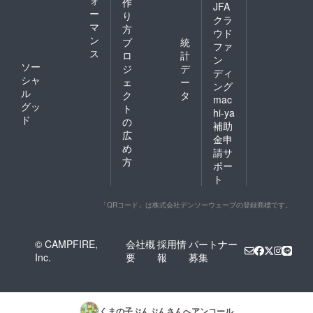
ォ
作
JFA
ー
り
クラ
マ
方
ウド
ン
プ
統
ファ
ス
ロ
計
ン
ソー
ジ
デ
ディ
シャ
ェ
ー
ング
ル
ク
タ
mac
グッ
ト
hi-ya
ド
の
補助
広
金申
め
請サ
方
ポー
ト
「QRコード」は株式会社デンソーウェーブの登録商標です。
© CAMPFIRE,
会社概
採用情
パートナー
Inc.
要
報
募集
くまの子ぶんぶん
さんへアンコール