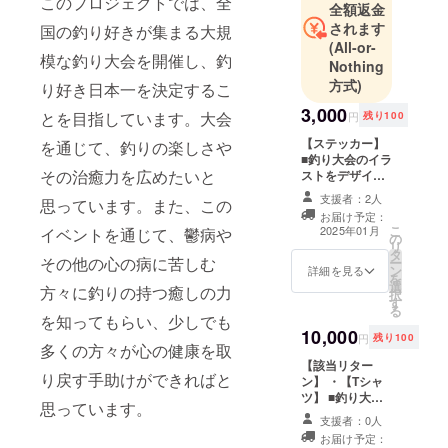
このプロジェクトでは、全
職。今は復
全額返金
活。
されます
国の釣り好きが集まる大規
(All-or-
❑現在はク
模な釣り大会を開催し、釣
Nothing
スっと笑え
方式)
り好き日本一を決定するこ
る釣り企画
3,000
をインスタ
とを目指しています。大会
円
残り100
投稿中🐻✨
【ステッカー】
を通じて、釣りの楽しさや
■釣り大会のイラ
その治癒力を広めたいと
ストをデザイン
したオリジナル
支援者：2人
思っています。また、この
ステッカーを提
お届け予定：
供します。
こ
2025年01月
イベントを通じて、鬱病や
の
3,000円リター
リ
タ
ン: ステッカー
その他の心の病に苦しむ
ー
ン
詳細を見る
を
選
方々に釣りの持つ癒しの力
択
す
る
を知ってもらい、少しでも
10,000
円
残り100
多くの方々が心の健康を取
【該当リター
り戻す手助けができればと
ン】 ・【Tシャ
ツ】 ■釣り大会
思っています。
のイラストをデ
支援者：0人
ザインしたTシャ
お届け予定：
ツを提供しま