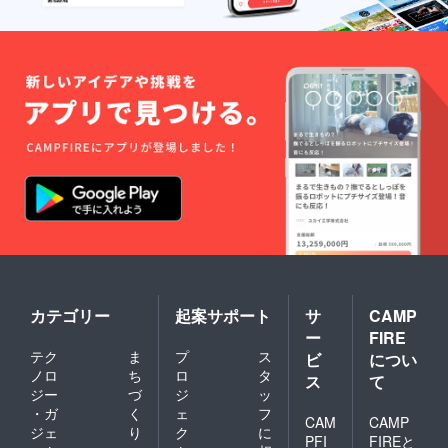
カテゴリー
起案サポート
サ
CAMP
ー
FIRE
テク
ま
プ
ス
ビ
につい
ノロ
ち
ロ
タ
ス
て
ジー
づ
ジ
ッ
・ガ
く
ェ
フ
CAM
CAMP
ジェ
り
ク
に
PFI
FIREと