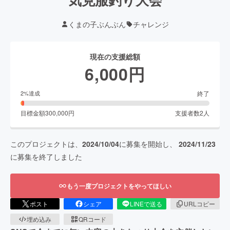
くまの子ぶんぶん
チャレンジ
現在の支援総額
6,000
円
終了
2
%達成
目標金額
300,000
円
支援者数
2
人
このプロジェクトは、
2024/10/04
に募集を開始し、
2024/11/23
に募集を終了しました
もう一度プロジェクトをやってほしい
ポスト
シェア
LINEで送る
URLコピー
埋め込み
QRコード