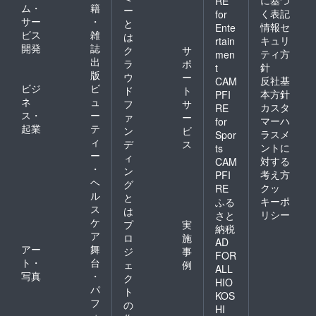
に基づ
RE
ム・
籍
ー
く表記
for
サー
・
と
情報セ
Ente
ビス
雑
は
キュリ
rtain
開発
誌
ク
サ
ティ方
men
出
ラ
ポ
針
t
版
ウ
ー
反社基
CAM
ビジ
ビ
ド
ト
本方針
PFI
ネ
ュ
フ
サ
カスタ
RE
ス・
ー
ァ
ー
マーハ
for
起業
テ
ン
ビ
ラスメ
Spor
ィ
デ
ス
ントに
ts
ー
ィ
対する
CAM
・
ン
考え方
PFI
ヘ
グ
クッ
RE
ル
と
キーポ
ふる
ス
は
リシー
さと
ケ
プ
実
納税
ア
ロ
施
AD
アー
舞
ジ
事
FOR
ト・
台
ェ
例
ALL
写真
・
ク
HIO
パ
ト
KOS
フ
の
HI