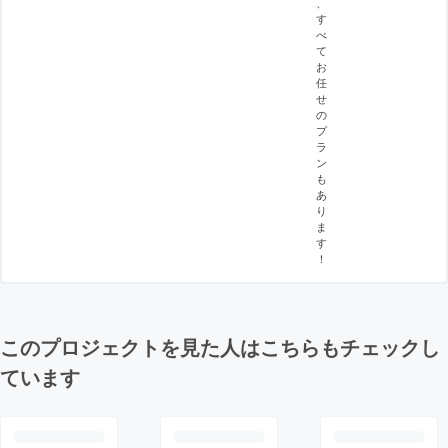
、
す
べ
て
お
任
せ
の
プ
ラ
ン
も
あ
り
ま
す
！
このプロジェクトを見た人はこちらもチェックし
ています