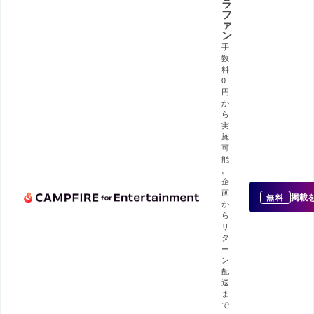
ラ
フ
ァ
ン
手
数
料
0
円
か
ら
実
施
可
能
。
企
画
掲載
無料
か
ら
リ
タ
ー
ン
配
送
ま
で