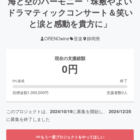
海と空のハーモニー「珠敷やよい
ドラマティックコンサート＆笑い
と涙と感動を貴方に」
ORENOwine
音楽
静岡県
現在の支援総額
0
円
終了
0
%達成
目標金額
1,000,000
円
支援者数
0
人
このプロジェクトは、
2024/10/19
に募集を開始し、
2024/12/25
に募集を終了しました
もう一度プロジェクトをやってほしい