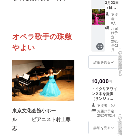
3月23日
場所：
（日）
静岡県
空と海
伊東市
支援
のハー
観光会
者：
モニー
館 開
0人
「珠敷
場：
お届
やよい
13：
け予
オペラ歌手の珠敷
のドラ
00 開
定：
マ
2025
演：
やよい
年02
ティッ
13：30
こ
月
クコン
・支援
の
リ
サー
者様の
タ
ー
ト」観
交通費
ン
詳細を見る
を
覧チ
や滞在
選
択
ケット
費：支
す
る
指定席S
援者様
10,000
券１枚
の交通
円
を提供
費や滞
・イタリアワイ
致しま
在費は
ン２本を提供
す。 ・
各自で
（サンジョ
場所：
ご負担
ヴェーゼ赤・
静岡県
くださ
支援者：0人
ピッティ・シャ
伊東市
東京文化会館小ホー
い。 ・
お届け予定：
ルドネ トス
観光会
支援者
こ
2025年02月
の
カーナ 有機ワ
ル
ピアニスト村上尊
館 開
様との
リ
タ
イン） 「※20歳
場：
連絡方
ー
ン
志
未満の者による
詳細を見る
13：
法：詳
を
選
飲酒は法令で禁
00 開
細は
択