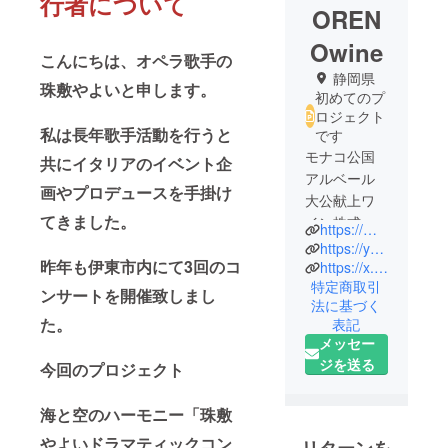
行者について
OREN
Owine
こんにちは、オペラ歌手の
静岡県
珠敷やよいと申します。
初めてのプ
ロジェクト
私は長年歌手活動を行うと
です
モナコ公国
共にイタリアのイベント企
アルベール
画やプロデュースを手掛け
大公献上ワ
てきました。
イン株式会
https://mica-vino.site/
社ミカ
https://yayoi-kawasaki.ciao.jp/
昨年も伊東市内にて3回のコ
ヴィーノ営
https://x.com/micawain841
特定商取引
業本部長
ンサートを開催致しまし
法に基づく
貴族のイタ
た。
表記
リアワイン
メッセー
世界独占販
ジを送る
今回のプロジェクト
売権取得
元スクール
海と空のハーモニー「珠敷
メイツ
やよいドラマティックコン
役者☆イベ