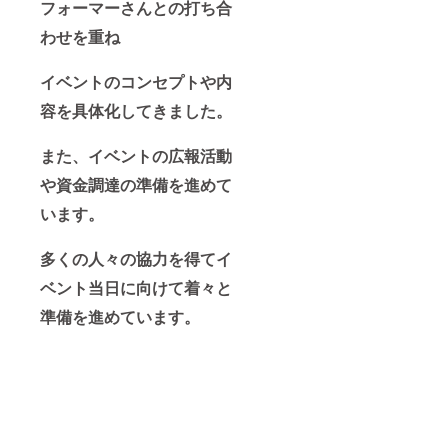
フォーマーさんとの打ち合
歳未満
掲載は
の者に
不可 ※
わせを重ね
よる飲
支援
酒は法
時、必
令で禁
ず備考
イベントのコンセプトや内
止され
欄に希
ていま
望され
容を具体化してきました。
す。20
る社名
歳未満
をご記
の方は
入くだ
また、イベントの広報活動
このリ
さい。
や資金調達の準備を進めて
ターン
珠敷や
を選択
よいが
います。
できま
モナコ
せ
大公に
ん。」
献上し
多くの人々の協力を得てイ
酒類販
たワイ
売小売
ン2本を
ベント当日に向けて着々と
業免許
提供
を有す
（トッ
準備を進めています。
る株式
レデル
会ミカ
ヴァイ
ヴィー
オ赤ワ
ノとい
イン）
うお店
「※20
から直
歳未満
送しま
の者に
す。
よる飲