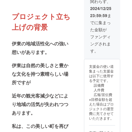
関わらず、
様との
しま
望され
連絡方
す。 ・
2024/12/25
る社名
法：詳
場所：
をご記
プロジェクト立ち
23:59:59
ま
細は
静岡県
入くだ
メール
伊東市
でに集まっ
さい。
上げの背景
で連絡
観光会
た金額が
しま
館 開
す。 ・
場：
ファンディ
このイ
13：
伊東の地域活性化への強い
ングされま
ベント
00 開
のチラ
演：
す。
想いがあります。
シとポ
13：30
スター
・支援
に後援
者様の
伊東は自然の美しさと豊か
支援金の使い道
者様と
交通費
集まった支援金
して
や滞在
な文化を持つ素晴らしい場
は以下に使用す
御社名
費：支
る予定です。
所ですが
掲載
援者様
設備費
（期間
の交通
人件費
12月初
費や滞
広報/宣伝費
近年の観光客減少などによ
旬から
在費は
※目標金額を超
当日
各自で
り地域の活気が失われつつ
えた場合はプロ
2025年
ご負担
ジェクトの運営
3月23
くださ
あります。
費に充てさせて
日）
い。 ・
いただきます。
掲載方
支援者
法：文
様との
私は、この美しい町を再び
字の
連絡方