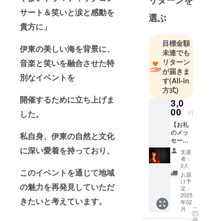
リターンを
ント企画プ
サート＆笑いと涙と感動を
選ぶ
ロデュース
貴方に」
オペラ歌
手！珠敷や
目標金額
伊東の美しい海を背景に、
よいマネー
未達でも
リターン
音楽と笑いを融合させた特
ジャー
が届きま
別なイベントを
す
(All-in
方式)
開催するために立ち上げま
3,0
00
した。
円
【お礼
のメッ
私自身、伊東の自然と文化
セー
ジ】 感
に深い愛着を持っており、
支援
謝の気
者：
持ちを
0人
このイベントを通じて地域
込め
お届
て、お
け予
の魅力を再発見していただ
礼の
定：
メッ
2025
きたいと考えています。
年02
セージ
こ
月
をお送
の
リ
りしま
タ