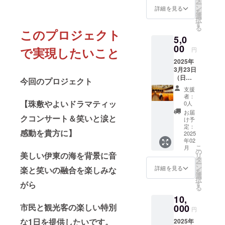
ー
す。
ン
詳細を見る
を
選
択
す
る
このプロジェクト
5,0
00
で実現したいこと
円
2025年
3月23日
（日）
今回のプロジェクト
空と海
支援
のハー
者：
モニー
【珠敷やよいドラマティッ
0人
「珠敷
お届
クコンサート＆笑いと涙と
やよい
け予
のドラ
定：
感動を貴方に】
マ
2025
年02
ティッ
こ
月
クコン
の
美しい伊東の海を背景に音
リ
サー
タ
ー
ト」観
ン
詳細を見る
楽と笑いの融合を楽しみな
を
覧チ
選
択
ケット
がら
す
る
自由席
10,
券１枚
市民と観光客の楽しい
特別
を提供
000
円
致しま
な1日を提供したいです。
2025年
す。 ・