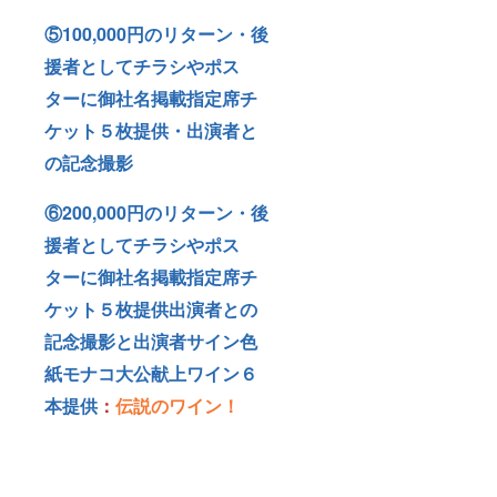
第
27480
⑤100,000円のリターン・後
号） ・
珠敷や
援者としてチラシやポス
よい
ターに御社名掲載
指定席チ
DIVAへ
の道
ケット５枚提供・出演者と
（Amaz
onより
の記念撮影
発売中1
巻から3
巻サイ
⑥200,000円のリターン・後
ン入り
提供致
援者としてチラシやポス
しま
す）
ターに御社名掲載
指定席チ
ケット５枚提供出演者との
記念撮影
と出演者サイン色
紙モナコ大公献上ワイン６
本提供
：
伝説のワイン！