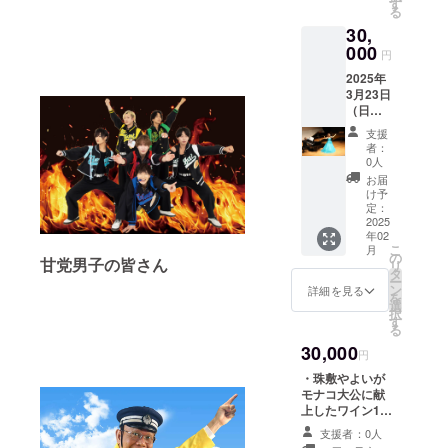
す
止されていま
演：
メール
る
す。20歳未満の
13：30
で連絡
30,
方はこのリター
・支援
しま
000
ンを選択できま
円
者様の
す。
せん。」 酒類販
交通費
2025年
売小売業免許を
や滞在
3月23日
有する株式会ミ
費：支
（日）
カヴィーノとい
援者様
空と海
うお店から直送
支援
の交通
のハー
します。 （通知
者：
費や滞
モニー
0人
書文書番号：第
在費は
「珠敷
27480号）
お届
各自で
やよい
け予
ご負担
のドラ
定：
くださ
マ
2025
い。 ・
年02
ティッ
支援者
こ
月
クコン
の
甘党男子の皆さん
様との
リ
サー
タ
連絡方
ー
ト」観
ン
詳細を見る
法：詳
を
覧チ
選
細は
択
ケット
す
メール
る
指定席S
で連絡
30,000
券2枚を
円
しま
提供致
す。
・珠敷やよいが
しま
モナコ大公に献
す。 ・
上したワイン1本
場所：
を提供（トッレ
静岡県
支援者：0人
デルヴァイオ赤
伊東市