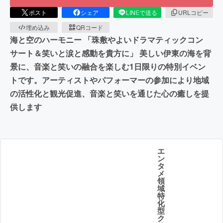
ポスト
シェア
LINEで送る
URLコピー
埋め込み
QRコード
海と空のハーモニー 「珠敷やよいドラマティックコン
サート＆笑いと涙と感動を貴方に」 美しい伊東の海を背
景に、音楽と笑いの融合を楽しむ1日限りの特別イベン
トです。アーティストやパフォーマーの参加により地域
の活性化と観光促進、音楽と笑いを通じた心の癒しを提
供します
エ
ン
タ
メ
領
域
特
化
型
ク