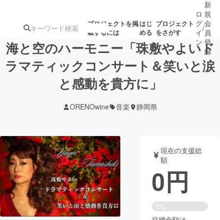
新
ロ
規
グ
会
プロジェクトを掲
はじ
プロジェクト
/
載するには
める
をさがす
イ
員
ン
登
海と空のハーモニー「珠敷やよいド
録
ラマティックコンサート＆笑いと涙
と感動を貴方に」
人気のプロ
注目のリ
注目の新着プロ
募集終了が近いプ
もうすぐ公開
ジェクト
ターン
ジェクト
ロジェクト
されます
ORENOwine
音楽
静岡県
アート・写真
音楽
現在の支援総
テクノロジー・ガジェット
ゲーム・サ
額
0
円
映像・映画
書籍・雑誌
0%
ビジネス・起業
チャレンジ
目標金額は