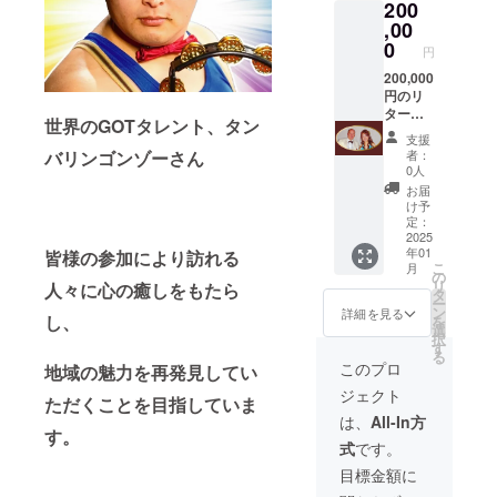
200
券6枚を
す。 こ
提供致
,00
のイベ
しま
0
ントの
円
す。 ・
チラシ
場所：
200,000
とポス
静岡県
円のリ
ターに
伊東市
ターン
協賛と
世界のGOTタレント、タン
観光会
者様に
して 御
支援
館 開
は2025
バリンゴンゾーさん
者：
社名掲
場：
年3月23
0人
載（期
13：
日
お届
間12月
00 開
（日）
け予
初旬か
演：
空と海
定：
ら当日
13：30
のハー
2025
2025年
年01
皆様の参加により訪れる
・支援
モニー
3月23
こ
月
者様の
「珠敷
の
日） 掲
リ
人々に心の癒しをもたら
交通費
やよい
タ
載方
ー
や滞在
のドラ
ン
詳細を見る
法：文
し、
を
費：支
マ
選
字の
択
援者様
ティッ
す
み、ロ
る
の交通
クコン
このプロ
地域の魅力を再発見してい
ゴ／バ
費や滞
サー
ナーの
ジェクト
在費は
ト」観
ただくことを目指していま
掲載は
各自で
覧チ
は、
All-In方
不可 ※
ご負担
ケット
す。
支援
式
です。
くださ
指定席S
時、必
い。 ・
券2枚を
目標金額に
ず備考
支援者
提供致
欄に希