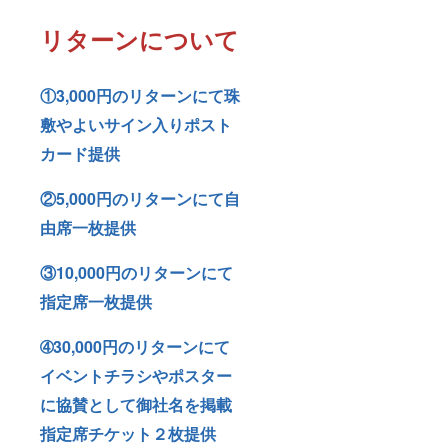
（通知
酒は法
書文書
令で禁
リターンについて
番号：
止され
第
ていま
27480
す。20
号） ・
歳未満
①3,000円のリターンにて珠
出演者
の方は
と記念
このリ
敷やよいサイン入りポスト
写真・
ターン
珠敷や
を選択
カード提供
よい
できま
DIVAへ
せ
②5,000円のリターンにて自
の道
ん。」
（Amaz
酒類販
由席一枚提供
onより
売小売
発売中1
業免許
巻から3
を有す
③10,000円のリターンにて
巻サイ
る株式
ン入り
会ミカ
指定席一枚提供
提供致
ヴィー
しま
ノとい
す）
うお店
➃30,000円のリターンにて
から直
イベントチラシやポスター
送しま
す。
に協賛として御社名を掲載
（通知
書文書
指定席チケット２枚提供
番号：