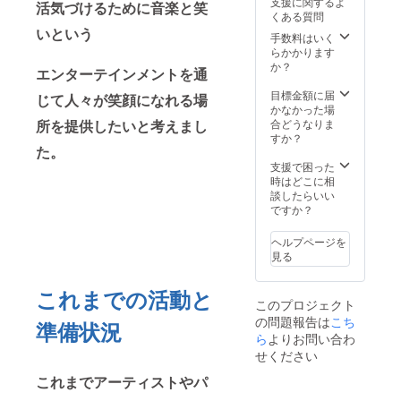
支援に関するよ
活気づけるために音楽と笑
み、ロ
法：詳
くある質問
ゴ／バ
細は
いという
ナーの
メール
手数料はいく
掲載は
で連絡
らかかります
不可 ※
しま
か？
エンターテインメントを通
支援
す。 ・
時、必
このイ
目標金額に届
じて人々が笑顔になれる場
ず備考
ベント
かなかった場
欄に希
のチラ
所を提供したいと考えまし
合どうなりま
望され
シとポ
すか？
る社名
スター
た。
をご記
に後援
支援で困った
入くだ
者様と
時はどこに相
さい。
して 御
談したらいい
・珠敷
社名掲
ですか？
やよい
載（期
がモナ
間12月
ヘルプページを
コ大公
初旬か
見る
に献上
ら当日
したワ
2025年
これまでの活動と
イン1本
3月23
このプロジェクト
を提供
日） 掲
の問題報告は
（トッ
載方
こち
準備状況
レデル
法：文
ら
よりお問い合わ
ヴァイ
字の
せください
オ赤ワ
み、ロ
イン）
ゴ／バ
これまでアーティストやパ
「※20
ナーの