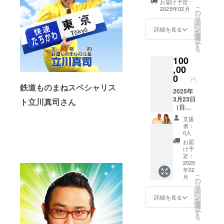
お届け予定：
ワイン）
観光会
こ
2025年02月
の
「※20歳未満の
館 開
リ
タ
者による飲酒は
場：
ー
ン
法令で禁止され
詳細を見る
13：
を
選
ています。20歳
00 開
択
す
未満の方はこの
演：
る
リターンを選択
13：30
100
できません。」
・支援
,00
酒類販売小売業
者様の
0
免許を有する株
交通費
円
式会ミカヴィー
鉄道ものまねスペシャリス
や滞在
2025年
ノというお店か
費：支
3月23日
ト立川真司さん
ら直送します。
援者様
（日）
（通知書文書番
の交通
空と海
号：第27480
費や滞
支援
のハー
号）
者：
在費は
モニー
0人
各自で
「珠敷
お届
ご負担
やよい
け予
くださ
のドラ
定：
い。 ・
マ
2025
支援者
年02
ティッ
様との
こ
月
クコン
の
連絡方
リ
サー
タ
法：詳
ー
ト」観
ン
詳細を見る
細は
を
覧チ
選
メール
択
ケット
す
で連絡
る
指定席S
しま