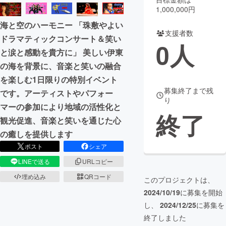
1,000,000円
まちづくり・地域活性化
海と空のハーモニー 「珠敷やよい
支援者数
ドラマティックコンサート＆笑い
0
人
CAMPFIRE for Social Good
CAMPFIRE Creation
と涙と感動を貴方に」 美しい伊東
CAMPFIREふるさと納税
machi-ya
コミュニティ
の海を背景に、音楽と笑いの融合
を楽しむ1日限りの特別イベント
募集終了まで残
です。アーティストやパフォー
り
マーの参加により地域の活性化と
終了
観光促進、音楽と笑いを通じた心
の癒しを提供します
ポスト
シェア
LINEで送る
URLコピー
埋め込み
QRコード
このプロジェクトは、
2024/10/19
に募集を開始
し、
2024/12/25
に募集を
終了しました